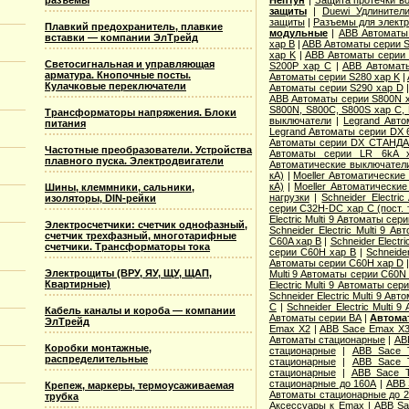
разъемы
защиты
|
Duewi Удлинител
защиты
|
Разъемы для элект
Плавкий предохранитель, плавкие
модульные
|
ABB Автоматы 
вставки — компании ЭлТрейд
хар B
|
ABB Автоматы серии S
хар K
|
ABB Автоматы серии 
Светосигнальная и управляющая
S200P хар C
|
ABB Автомат
арматура. Кнопочные посты.
Автоматы серии S280 хар K
|
Кулачковые переключатели
Автоматы серии S290 хар D
ABB Автоматы серии S800N 
S800N, S800C, S800S хар С,
Трансформаторы напряжения. Блоки
выключатели
|
Legrand Авт
питания
Legrand Автоматы серии DX 
Автоматы серии DX СТАНДА
Частотные преобразователи. Устройства
Автоматы серии LR 6kA 
плавного пуска. Электродвигатели
Автоматические выключател
кА)
|
Moeller Автоматические
кА)
|
Moeller Автоматические
Шины, клеммники, сальники,
нагрузки
|
Schneider Electr
изоляторы, DIN-рейки
серии C32H-DC хар C (пост. 
Electric Multi 9 Автоматы се
Электросчетчики: счетчик однофазный,
Schneider Electric Multi 9 
счетчик трехфазный, многотарифные
C60A хар B
|
Schneider Electr
счетчики. Трансформаторы тока
серии C60H хар B
|
Schneide
Автоматы серии C60H хар D
Электрощиты (ВРУ, ЯУ, ЩУ, ЩАП,
Multi 9 Автоматы серии C60N
Квартирные)
Electric Multi 9 Автоматы се
Schneider Electric Multi 9 Ав
С
|
Schneider Electric Multi
Кабель каналы и короба — компании
Автоматы серии ВА
|
Автома
ЭлТрейд
Emax X2
|
ABB Sace Emax X
Автоматы стационарные
|
AB
Коробки монтажные,
стационарные
|
ABB Sace 
распределительные
стационарные
|
ABB Sace 
стационарные
|
ABB Sace 
стационарные до 160А
|
ABB 
Крепеж, маркеры, термоусаживаемая
Автоматы стационарные до 
трубка
Аксессуары к Emax
|
ABB Sa