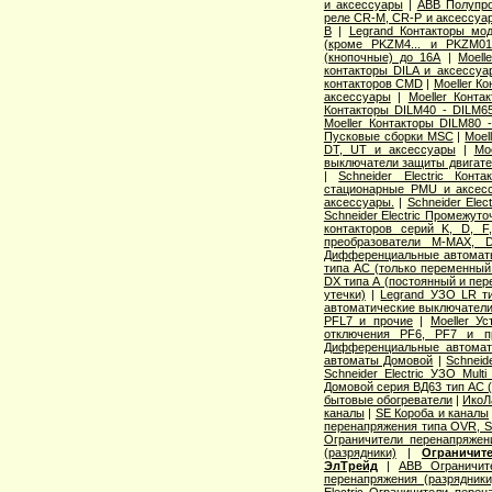
и аксессуары
|
ABB Полупро
реле CR-M, CR-P и аксессуа
B
|
Legrand Контакторы мо
(кроме PKZM4... и PKZM01.
(кнопочные) до 16А
|
Moel
контакторы DILA и аксессуа
контакторов CMD
|
Moeller К
аксессуары
|
Moeller Конт
Контакторы DILM40 - DILM6
Moeller Контакторы DILM80 
Пусковые сборки MSC
|
Moel
DT, UT и аксессуары
|
Mo
выключатели защиты двигат
|
Schneider Electric Кон
стационарные PMU и аксес
аксессуары.
|
Schneider Ele
Schneider Electric Промежут
контакторов серий K, D, F
преобразователи M-MAX, 
Дифференциальные автомат
типа АС (только переменный 
DX типа А (постоянный и пер
утечки)
|
Legrand УЗО LR ти
автоматические выключател
PFL7 и прочие
|
Moeller У
отключения PF6, PF7 и п
Дифференциальные автоматы
автоматы Домовой
|
Schneid
Schneider Electric УЗО Mult
Домовой серия ВД63 тип АС (
бытовые обогреватели
|
ИкоЛ
каналы
|
SE Короба и каналы
перенапряжения типа OVR,
Ограничители перенапряже
(разрядники)
|
Ограничит
ЭлТрейд
|
ABB Ограничи
перенапряжения (разрядники
Electric Ограничители перен