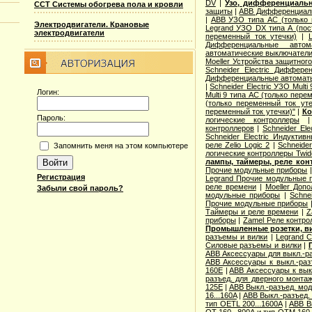
DV
|
Узо, дифференциаль
ССТ Системы обогрева пола и кровли
защиты
|
ABB Дифференциал
|
ABB УЗО типа АС (только 
Электродвигатели. Крановые
Legrand УЗО DX типа А (пос
электродвигатели
переменный ток утечки)
|
Дифференциальные автом
автоматические выключатели
Moeller Устройства защитног
Schneider Electric Диффер
Дифференциальные автомат
|
Schneider Electric УЗО Mult
Логин:
Multi 9 типа АС (только пере
(только переменный ток уте
переменный ток утечки)"
|
Ко
Пароль:
логические контроллеры
контроллеров
|
Schneider Ele
Schneider Electric Индуктив
реле Zelio Logic 2
|
Schneide
Запомнить меня на этом компьютере
логические контроллеры Twid
лампы, таймеры, реле кон
Прочие модульные приборы
Регистрация
Legrand Прочие модульные 
реле времени
|
Moeller Доп
Забыли свой пароль?
модульные приборы
|
Schne
Прочие модульные приборы
Таймеры и реле времени
|
Z
приборы
|
Zamel Реле контро
Промышленные розетки, в
разъемы и вилки
|
Legrand 
Силовые разъемы и вилки
|
ABB Аксессуары для выкл.-ра
ABB Аксессуары к выкл.-разъ
160E
|
ABB Аксессуары к выкл
разъед. для дверного монта
125E
|
ABB Выкл.-разъед. мод
16...160A
|
ABB Выкл.-разъед. 
тип OETL 200...1600A
|
ABB Вы
OT 160...800A и тип OTМ 160