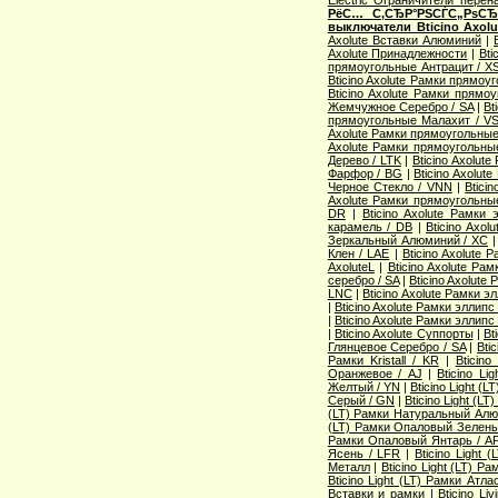
РёС… С‚СЂР°РЅСЃС„РѕСЂР
выключатели Bticino Axolu
Axolute Вставки Алюминий
|
Axolute Принадлежности
|
Bti
прямоугольные Антрацит / X
Bticino Axolute Рамки прямоу
Bticino Axolute Рамки прямо
Жемчужное Серебро / SA
|
Bt
прямоугольные Малахит / V
Axolute Рамки прямоугольные
Axolute Рамки прямоугольны
Дерево / LTK
|
Bticino Axolut
Фарфор / BG
|
Bticino Axolu
Черное Стекло / VNN
|
Btici
Axolute Рамки прямоугольны
DR
|
Bticino Axolute Рамки
карамель / DB
|
Bticino Axo
Зеркальный Алюминий / XC
Клен / LAE
|
Bticino Axolute
AxoluteL
|
Bticino Axolute Ра
серебро / SA
|
Bticino Axolut
LNC
|
Bticino Axolute Рамки э
|
Bticino Axolute Рамки эллип
|
Bticino Axolute Рамки эллипс
|
Bticino Axolute Суппорты
|
Bt
Глянцевое Серебро / SA
|
Bti
Рамки Kristall / KR
|
Bticin
Оранжевое / AJ
|
Bticino L
Желтый / YN
|
Bticino Light 
Серый / GN
|
Bticino Light (L
(LT) Рамки Натуральный Алю
(LT) Рамки Опаловый Зелены
Рамки Опаловый Янтарь / A
Ясень / LFR
|
Bticino Light
Металл
|
Bticino Light (LT) Р
Bticino Light (LT) Рамки Атл
Вставки и рамки
|
Bticino Li