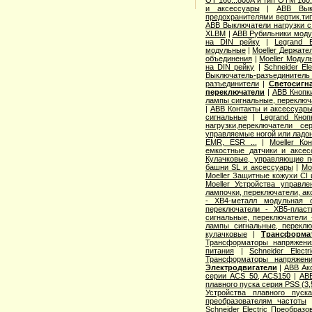
и аксессуары
|
ABB Выкл
предохранителями вертик.т
ABB Выключатели нагрузки с
XLBM
|
ABB Рубильники моду
на DIN рейку
|
Legrand 
модульные
|
Moeller Держате
объединения
|
Moeller Модул
на DIN рейку
|
Schneider El
Выключатель-разъединитель
разъединители
|
Светосигн
переключатели
|
ABB Кнопки
лампы сигнальные, переключа
|
ABB Контакты и аксессуары
сигнальные
|
Legrand Кноп
нагрузки,переключатели с
управляемые ногой или ладо
EMR, ESR ...
|
Moeller Ко
емкостные датчики и аксес
Кулачковые, управляющие п
башни SL и аксессуары
|
Mo
Moeller Защитные кожухи CI
Moeller Устройства управл
лампочки, переключатели, а
- XB4-металл модульная 
переключатели - XB5-пласт
сигнальные, переключатели 
лампы сигнальные, переклю
кулачковые
|
Трансформа
Трансформаторы напряжени
питания
|
Schneider Elec
Трансформаторы напряжен
Электродвигатели
|
ABB Ак
серии ACS 50, ACS150
|
AB
плавного пуска серия PSS (3
Устройства плавного пуска 
преобразователям частоты
Schneider Electric Преобраз