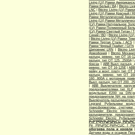
Living (LV) Рамки Американск
Рамки Белый / BA
|
Bticino Li
LNC
|
Bticino Living (LV) Рам
Living (LV) Рамки Красный / 
Рамки Металлический Амаран
Living (LV) Рамки Металличес
(LV) Рамки Натуральное Золо
(LV) Рамки Полимерный Белы
(LV) Рамки Светлый Титан / 
Синий / BD
|
Bticino Living (
|
Bticino Living (LV) Рамки Те
Рамки Тертая Сталь / ACS
Рамки Черный Графит / GFN
Шиповник/ LRN
|
Bticino Li
Домофония
|
Bticino Механи
разъед. реверс. тип OT 16-1
разъед. тип OT 125...2500A
|
боксах
|
ABB Выкл.-разъед. 
реверс. тип OT 16-125E
|
ABB
рейку и монт. плату тип OT 
разъед. реверс. тип OT 160
160...800A с моторным при
Выкл.-разъед. тип OT 200...2
|
ABB Выключатели нагруз
предохранителями тип XLP
модульные E200 на DIN-р
предохранители NH на плат
Выключатель-разъединитель 
Legrand Рубильники моду
трансформаторы, счетчики,
Schneider Electric Interp
разъединители, предохранит
Schneider Electric Рубильн
Р»Р°Р¶РґРµРЅРёСЏ, РїРѕРІ
Рё РІРµРЅС‚РёР»СЏС†РёС
обогрева пола и кровли
Датчики воды и осадков Про