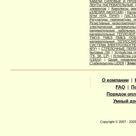
КАБЕЛИ СИЛОВЫЕ И ПРО
ЛЕНТЫ НАГРЕВАТЕЛЬНЫЕ 
элементов
|
Комплекты ре
иЗДЕЛИЯ (МОНТАЖ)
|
Нагр
NYM, НУД, ПУНП)
|
ПАСТА
Регулаторы температуры 
Резистивные низкотемпера
электрическая нагреватель
нагревательные кабельны
нагревательные ТЕПЛОДОР
ТМОЭ, ТМБЭ, ПМБЭ, ПОБ
нагревательные ТЕПЛОСКА
СИСТЕМА ЭЛЕКТРООБОГРЕВ
КРУ)
|
СТРЕЛОЧНЫЕ ПЕРЕ
бытовые (SI)
|
Устройства г
(TK, SK, СР)
|
Устройства с
(LEK/U)
|
Шкаф управлени
Стабилизаторы LIDER
|
Элек
О компании
|
FAQ
|
П
Порядок опл
Умный до
Copyright © 2007 - 20