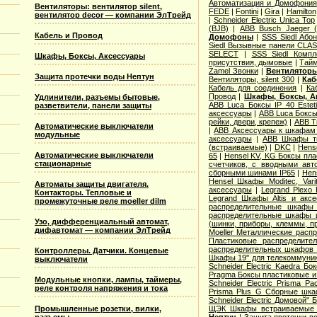
Автоматизация и Домофония
Вентиляторы: вентилятор silent,
FEDE
|
Fontini
|
Gira
|
Hamilton
вентилятор decor — компании ЭлТрейд
|
Schneider Electric Unica Top
(BJB)
|
АВВ Busch Jaeger 
Кабель и Провод
Домофоны
|
SSS Siedl Або
Siedl Вызывные панели CLAS
SELECT
|
SSS Siedl Комп
Шкафы, Боксы, Аксессуары
присутствия, дымовые
|
Тайм
Zamel Звонки
|
Вентиляторы
Защита протечки воды Нептун
Вентиляторы, silent 300
|
Каб
Кабель для соединения
|
Ка
Провод
|
Шкафы, Боксы, А
Удлинители, разъемы бытовые,
ABB Luca Боксы IP 40 Estet
разветвители, панели защиты
аксессуары
|
ABB Luca Боксы 
рейки, двери, крепеж)
|
ABB T
Автоматические выключатели
|
ABB Аксессуары к шкафам A
модульные
аксессуары
|
ABB Шкафы ти
(встраиваемые)
|
DKC
|
Hens
Автоматические выключатели
65
|
Hensel KV, KG Боксы пла
стационарные
счетчиков, с вводными авт
сборными шинами IP65
|
Hen
Hensel Шкафы Moditec, Vari
Автоматы защиты двигателя.
аксессуары
|
Legrand Plexo
Контакторы. Тепловые и
Legrand Шкафы Altis и акс
промежуточные реле moeller dilm
распределительные шкафы 
распределительные шкафы и
Узо, дифференциальный автомат,
(шинки, приборы, клеммы, п
дифавтомат — компании ЭлТрейд
Moeller Металлические расп
Пластиковые распределит
распределительных шкафов 
Контроллеры. Датчики. Концевые
Шкафы 19'' для телекоммуни
выключатели
Schneider Electric Kaedra 
Pragma Боксы пластиковые и
Модульные кнопки, лампы, таймеры,
Schneider Electric Prisma 
реле контроля напряжения и тока
Prisma Plus G Сборные шк
Schneider Electric Домовой" 
ЩЭК Шкафы встраиваемые 
Промышленные розетки, вилки,
Нептун
|
Защита протечки в