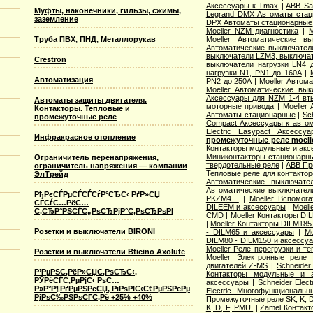
Аксессуары к Tmax
|
ABB Sa
Муфты, наконечники, гильзы, сжимы,
Legrand DMX Автоматы ста
заземление
DPX Автоматы стационарные
Moeller NZM диагностика
|
M
Moeller Автоматические 
Труба ПВХ, ПНД, Металлорукав
Автоматические выключател
выключатели LZM3, выключат
Crestron
выключатели нагрузки LN4 
нагрузки N1, PN1 до 160А
|
Автоматизация
PN2 до 250А
|
Moeller Автом
Moeller Автоматические вы
Аксессуары для NZM 1-4 вт
Автоматы защиты двигателя.
моторные привода
|
Moeller
Контакторы. Тепловые и
Автоматы стационарные
|
Sc
промежуточные реле
Compact Аксессуары к авто
Electric Easypact Аксессуа
Инфракрасное отопление
промежуточные реле moelle
Контакторы модульные и акс
Миниконтакторы стационарн
Ограничитель перенапряжения,
твердотельные реле
|
ABB Пр
ограничитель напряжения — компании
Тепловые реле для контакторо
ЭлТрейд
Автоматические выключате
Автоматические выключател
РђРєСЃРµСЃСЃСѓР°СЂС‹ РґР»СЏ
PKZM4…
|
Moeller Вспомог
СЃСѓС…РёС…
DILEEM и аксессуары
|
Moell
С‚СЂР°РЅСЃС„РѕСЂРјР°С‚РѕСЂРѕРІ
CMD
|
Moeller Контакторы DI
|
Moeller Контакторы DILM185
Розетки и выключатели BIRONI
- DILM65 и аксессуары
|
Mo
DILM80 - DILM150 и аксессу
Moeller Реле перегрузки и 
Розетки и выключатели Bticino Axolute
Moeller Электронные реле
двигателей Z-MS
|
Schneider
Р’РµРЅС‚РёР»СЏС‚РѕСЂС‹,
Контакторы модульные и 
РЎРёСЃС‚РµРјС‹ РѕС…
аксессуары
|
Schneider Elec
Р»Р°Р¶РґРµРЅРёСЏ, РїРѕРІС‹С€РµРЅРёРµ
Electric Многофункционал
РјРѕС‰РЅРѕСЃС‚Рё +25% +40%
Промежуточные реле SK, K, 
K, D, F, PMU.
|
Zamel Контак