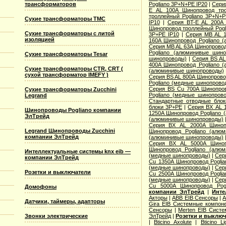
Pogliano 3P+N+PE IP20
|
Сери
трансформаторов
E AL 100A Шинопровод тро
троллейный Pogliano 3P+N+P
Сухие трансформаторы TMC
IP10
|
Серия BT-E AL 200A 
Шинопровод троллейный Pogl
Сухие трансформаторы с литой
3P+PE IP10
|
Серия MB AL 1
изоляцией
160A Шинопровод Pogliano 
Серия MB AL 63A Шинопровод
Pogliano (алюминивые шино
Сухие трансформаторы Tesar
шинопроводы)
|
Серия ВS AL
400A Шинопровод Pogliano 
Сухие трансформаторы CTR, CRT (
(алюминивые шинопроводы)
сухой трансформатор IMEFY )
Серия ВS AL 800A Шинопрово
Pogliano (медные шинопрово
Серия ВS Cu 700A Шинопров
Сухие трансформаторы Zucchini
Pogliano (медные шинопров
Legrand
Стандартные отводные блок
блоки 3P+PE
|
Серия ВХ AL 
Шинопроводы Pogliano компании
1250A Шинопровод Pogliano
ЭлТрейд
(алюминивые шинопроводы)
Серия ВХ AL 2000A Шинопр
Legrand Шинопроводы Zucchini
Шинопровод Pogliano (алю
компании ЭлТрейд
(алюминивые шинопроводы)
Серия ВХ AL 5000A Шиноп
Шинопровод Pogliano (алю
Интеллектуальные системы knx eib —
(медные шинопроводы)
|
Сер
компании ЭлТрейд
Cu 1350A Шинопровод Pogli
(медные шинопроводы)
|
Сер
Розетки и выключатели
Cu 2500A Шинопровод Pogli
(медные шинопроводы)
|
Сер
Cu 5000A Шинопровод Pogl
Домофоны
компании ЭлТрейд
|
Инте
Акторы
|
ABB EIB Сенсоры
|
A
Датчики, таймеры, адапторы
Gira EIB Системные компон
Сенсоры
|
Merten EIB Сист
ЭлТрейд
|
Розетки и выклю
Звонки электрические
|
Bticino Axolute
|
Bticino L