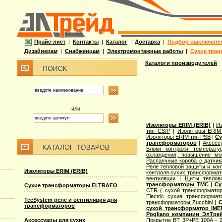
Прайс-лист
|
Контакты
|
Каталог
|
Доставка
|
Подбор выключате
Дизайнерам
|
Снабженцам
|
Электромонтажные работы
|
Сухие тран
Каталоги производителей
или
Изоляторы ERIM (ERIB)
|
И
тип CS/P
|
Изоляторы ERIM
Изоляторы ERIM тип PSB
|
Су
трансформаторов
|
Аксесс
Блоки контроля температу
охлаждения, повышение м
Распаячные короба с датчик
Реле тепловой защиты и кон
Изоляторы ERIM (ERIB)
контроля сухих трансформат
вентиляции
|
Щиты теплов
трансформаторы TMC
|
Су
Сухие трансформаторы ELTRAFO
CTR ( сухой трансформато
Electric cухие трансформат
TecSystem реле и вентиляция для
трансформаторы Zucchini
|
С
трансформаторов
сухой трансформатор IME
Pogliano компании ЭлТре
Покрытие BT 3P+PE 100A - 2
Аксессуары для сухих