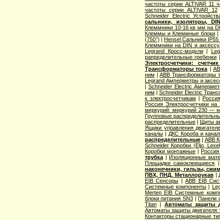
частоты серии ALTIVAR 11 ча
частоты серии ALTIVAR 12
Schneider Electric Устройств
сальники, изоляторы, DIN
Клеммники 10-16 кв мм на D
Клеммы и Клеммные блоки
(750°)
|
Hensel Сальники IP55 
Клеммники на DIN и аксесс
Legrand Кросс-модули
|
Le
рапределительные гребенки
Электросчетчики: счетчи
Трансформаторы тока
|
AB
ним
|
ABB Трансформаторы т
Legrand Амперметры и аксес
|
Schneider Electric Амперме
ним
|
Schneider Electric Тра
к электросчетчикам
|
Росси
Россия Электросчетчики на
меркурий: меркурий 230 — 
Групповые распределительн
распределительные
|
Щиты а
Ящики управления двигател
каналы
|
ДКС Короба и кана
распределительные
|
ABB К
Schneider Коробки (Eljo, Lexel
Коробки монтажные
|
Россия
трубка
|
Изоляционные мат
Площадки самоклеющиеся
наконечники, гильзы, сжи
ПВХ, ПНД, Металлорукав
|
EIB Сенсоры
|
ABB EIB Сис
Системные компоненты
|
Leg
Merten EIB Системные комп
блоки питания SN3
|
Панели 
Titan
|
Автоматы защиты д
Автоматы защиты двигателя 
Контакторы стационарные тип