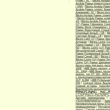
Рубин / RC
|
Bticino Axol
Axolute Рамки прямоугольн
/ VNN
|
Bticino Axolute Ра
Axolute Рамки эллипс Беж
Алюминий / XC
|
Bticino Ax
Bticino Axolute Рамки элли
|
Bticino Axolute Рамки элл
XS
|
Bticino Axolute Рамки 
(LT) Рамки Глянцевое Сере
Рамки Желе Оранжевое / 
Рамки Жемчужный Серый
Опаловый Белый / OB
|
Bt
Светлый белый / LB
|
Btic
Bticino Light (LT) Рамки А
Антрацит
|
Bticino Living 
Рамки Графит / GF
|
Bticin
RD
|
Bticino Living (LV) 
Металлический Синий / BT
Рамки Полимерный Белый 
Рамки Синий / BD
|
Bticino
Bticino Living (LV) Рамки Т
Living (LV) Рамки Шиповн
Аксессуары для выкл.-разъ
160E
|
ABB Выкл.-разъед. 
16...160A
|
ABB Выкл.-разъе
реверс. тип OT 160...800A
с предохранителями верти
XLP, XLBM
|
ABB Рубильни
DIN
|
Legrand Vistop Выкл
плавкие вставки, трансф
Выключатели-разъедините
РЎРёСЃС‚РµРјС‹ РѕС…
С‚СЂР°РЅСЃС„РѕСЂРјР°С
Датчики температыры
|
(ПОЛУФАБРИКАТЫ)
|
Ком
Нагревательные маты STO
промышленные
|
Регулат
лента
|
Секции нагревате