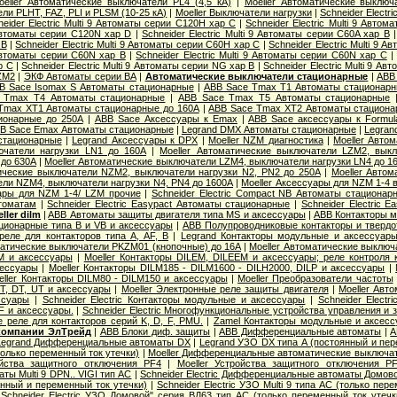
oeller Автоматические выключатели PL4 (4,5 кА)
|
Moeller Автоматические выключ
и PLHT, FAZ, PLI и PLSM (10-25 кА)
|
Moeller Выключатели нагрузки
|
Schneider Electr
neider Electric Multi 9 Автоматы серии C120H хар C
|
Schneider Electric Multi 9 Авто
9 Автоматы серии C120N хар D
|
Schneider Electric Multi 9 Автоматы серии C60A хар B
 B
|
Schneider Electric Multi 9 Автоматы серии C60H хар C
|
Schneider Electric Multi 9 
9 Автоматы серии C60N хар B
|
Schneider Electric Multi 9 Автоматы серии C60N хар C
р С
|
Schneider Electric Multi 9 Автоматы серии NG хар B
|
Schneider Electric Multi 9 А
ZM2
|
ЭКФ Автоматы серии ВА
|
Автоматические выключатели стационарные
|
ABB
B Sace Isomax S Автоматы стационарные
|
ABB Sace Tmax T1 Автоматы стационар
 Tmax T4 Автоматы стационарные
|
ABB Sace Tmax T5 Автоматы стационарные
Tmax XT1 Автоматы стационарные до 160А
|
ABB Sace Tmax XT2 Автоматы стациона
ионарные до 250А
|
ABB Sace Аксессуары к Emax
|
ABB Sace аксессуары к Formul
B Sace Еmax Автоматы стационарные
|
Legrand DMX Автоматы стационарные
|
Legran
стационарные
|
Legrand Аксессуары к DPX
|
Moeller NZM диагностика
|
Moeller Авто
ючатели нагрузки LN1 до 160А
|
Moeller Автоматические выключатели LZM2, вык
 до 630А
|
Moeller Автоматические выключатели LZM4, выключатели нагрузки LN4 до 1
тические выключатели NZM2, выключатели нагрузки N2, PN2 до 250А
|
Moeller Авто
ли NZM4, выключатели нагрузки N4, PN4 до 1600А
|
Moeller Аксессуары для NZM 1-4 
уары для NZM 1-4/ LZM прочие
|
Schneider Electric Compact NB Автоматы стационар
томатам
|
Schneider Electric Easypact Автоматы стационарные
|
Schneider Electric 
ler dilm
|
ABB Автоматы защиты двигателя типа MS и аксессуары
|
ABB Контакторы 
ционарные типа B и VB и аксессуары
|
ABB Полупроводниковые контакторы и твердо
еле для контакторов типа A, AF, B
|
Legrand Контакторы модульные и аксессуар
матические выключатели PKZM01 (кнопочные) до 16А
|
Moeller Автоматические выклю
M и аксессуары
|
Moeller Контакторы DILEM, DILEEM и аксессуары; реле контроля
сессуары
|
Moeller Контакторы DILM185 - DILM1600 - DILH2000, DILP и аксессуары
|
eller Контакторы DILM80 - DILM150 и аксессуары
|
Moeller Преобразователи частоты
T, DT, UT и аксессуары
|
Moeller Электронные реле защиты двигателя
|
Moeller Авт
ссуары
|
Schneider Electric Контакторы модульные и аксессуары
|
Schneider Elect
F и аксессуары.
|
Schneider Electric Многофункциональные устройства управления и
ые реле для контакторов серий K, D, F, PMU.
|
Zamel Контакторы модульные и аксес
 компании ЭлТрейд
|
ABB Блоки диф. защиты
|
ABB Дифференциальные автоматы
|
A
Legrand Дифференциальные автоматы DX
|
Legrand УЗО DX типа А (постоянный и пер
олько переменный ток утечки)
|
Moeller Дифференциальные автоматические выключа
ойства защитного отключения PF4
|
Moeller Устройства защитного отключения P
ы Multi 9 DPN.. VIGI тип AС
|
Schneider Electric Дифференциальные автоматы Домов
янный и переменный ток утечки)
|
Schneider Electric УЗО Multi 9 типа АС (только пер
|
Schneider Electric УЗО Домовой" серия ВД63 тип АС (только переменный ток утечк