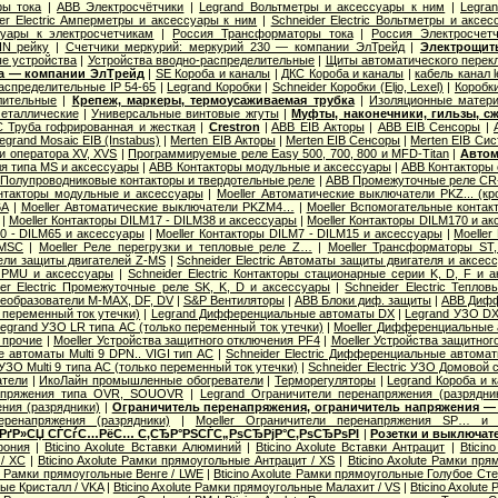
ы тока
|
ABB Электросчётчики
|
Legrand Вольтметры и аксессуары к ним
|
Legra
er Electric Амперметры и аксессуары к ним
|
Schneider Electric Вольтметры и аксе
уары к электросчетчикам
|
Россия Трансформаторы тока
|
Россия Электросчет
IN рейку
|
Счетчики меркурий: меркурий 230 — компании ЭлТрейд
|
Электрощит
е устройства
|
Устройства вводно-распределительные
|
Щиты автоматического перек
ба — компании ЭлТрейд
|
SE Короба и каналы
|
ДКС Короба и каналы
|
кабель канал 
распределительные IP 54-65
|
Legrand Коробки
|
Schneider Коробки (Eljo, Lexel)
|
Коробк
лительные
|
Крепеж, маркеры, термоусаживаемая трубка
|
Изоляционные матер
еталлические
|
Универсальные винтовые жгуты
|
Муфты, наконечники, гильзы, с
 Труба гофрированная и жесткая
|
Crestron
|
ABB EIB Акторы
|
ABB EIB Сенсоры
|
egrand Mosaic ЕIB (Instabus)
|
Merten EIB Акторы
|
Merten EIB Сенсоры
|
Merten EIB Си
и оператора XV, XVS
|
Программируемые реле Easy 500, 700, 800 и MFD-Titan
|
Автом
я типа MS и аксессуары
|
ABB Контакторы модульные и аксессуары
|
ABB Контакторы 
Полупроводниковые контакторы и твердотельные реле
|
ABB Промежуточные реле CR-
нтакторы модульные и аксессуары
|
Moeller Автоматические выключатели PKZ... (кр
6А
|
Moeller Автоматические выключатели PKZM4…
|
Moeller Вспомогательные контак
|
Moeller Контакторы DILM17 - DILM38 и аксессуары
|
Moeller Контакторы DILM170 и а
40 - DILM65 и аксессуары
|
Moeller Контакторы DILM7 - DILM15 и аксессуары
|
Moeller
 MSC
|
Moeller Реле перегрузки и тепловые реле Z…
|
Moeller Трансформаторы ST
ели защиты двигателей Z-MS
|
Schneider Electric Автоматы защиты двигателя и аксес
 PMU и аксессуары
|
Schneider Electric Контакторы стационарные серии K, D, F и 
der Electric Промежуточные реле SK, K, D и аксессуары
|
Schneider Electric Тепло
еобразователи M-MAX, DF, DV
|
S&P Вентиляторы
|
ABB Блоки диф. защиты
|
ABB Дифф
 переменный ток утечки)
|
Legrand Дифференциальные автоматы DX
|
Legrand УЗО DX
egrand УЗО LR типа АС (только переменный ток утечки)
|
Moeller Дифференциальные 
 прочие
|
Moeller Устройства защитного отключения PF4
|
Moeller Устройства защитног
 автоматы Multi 9 DPN.. VIGI тип AС
|
Schneider Electric Дифференциальные автома
c УЗО Multi 9 типа АС (только переменный ток утечки)
|
Schneider Electric УЗО Домовой 
атели
|
ИкоЛайн промышленные обогреватели
|
Терморегуляторы
|
Legrand Короба и 
апряжения типа OVR, SOUOVR
|
Legrand Ограничители перенапряжения (разрядни
ния (разрядники)
|
Ограничитель перенапряжения, ограничитель напряжения —
еренапряжения (разрядники)
|
Moeller Ограничители перенапряжения SP… и 
 РґР»СЏ СЃСѓС…РёС… С‚СЂР°РЅСЃС„РѕСЂРјР°С‚РѕСЂРѕРІ
|
Розетки и выключат
фония
|
Bticino Axolute Вставки Алюминий
|
Bticino Axolute Вставки Антрацит
|
Bticin
/ XC
|
Bticino Axolute Рамки прямоугольные Антрацит / XS
|
Bticino Axolute Рамки п
te Рамки прямоугольные Венге / LWE
|
Bticino Axolute Рамки прямоугольные Голубое Сте
ые Кристалл / VKA
|
Bticino Axolute Рамки прямоугольные Малахит / VS
|
Bticino Axolut