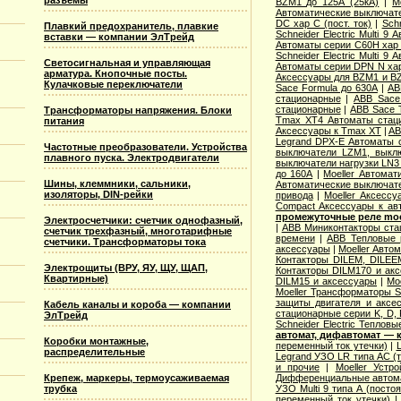
разъемы
BZM1 до 125А (25кА)
|
M
Автоматические выключател
DC хар C (пост. ток)
|
Sch
Плавкий предохранитель, плавкие
Schneider Electric Multi 
вставки — компании ЭлТрейд
Автоматы серии C60H хар
Schneider Electric Multi 
Светосигнальная и управляющая
Автоматы серии DPN N ха
арматура. Кнопочные посты.
Аксессуары для BZM1 и B
Кулачковые переключатели
Sace Formula до 630А
|
AB
стационарные
|
ABB Sace
стационарные
|
ABB Sace 
Трансформаторы напряжения. Блоки
Tmax XT4 Автоматы стац
питания
Аксессуары к Tmax XT
|
AB
Legrand DPX-E Автоматы 
Частотные преобразователи. Устройства
выключатели LZM1, выкл
плавного пуска. Электродвигатели
выключатели нагрузки LN3
до 160А
|
Moeller Автома
Шины, клеммники, сальники,
Автоматические выключате
изоляторы, DIN-рейки
привода
|
Moeller Аксесс
Compact Аксессуары к ав
промежуточные реле moel
Электросчетчики: счетчик однофазный,
|
ABB Миниконтакторы ста
счетчик трехфазный, многотарифные
времени
|
ABB Тепловые р
счетчики. Трансформаторы тока
аксессуары
|
Moeller Авто
Контакторы DILEM, DILEE
Электрощиты (ВРУ, ЯУ, ЩУ, ЩАП,
Контакторы DILM170 и ак
Квартирные)
DILM15 и аксессуары
|
Mo
Moeller Трансформаторы S
защиты двигателя и аксе
Кабель каналы и короба — компании
стационарные серии K, D, 
ЭлТрейд
Schneider Electric Теплов
автомат, дифавтомат —
Коробки монтажные,
переменный ток утечки)
|
распределительные
Legrand УЗО LR типа АС (т
и прочие
|
Moeller Устр
Крепеж, маркеры, термоусаживаемая
Дифференциальные автомат
трубка
УЗО Multi 9 типа А (посто
переменный ток утечки)