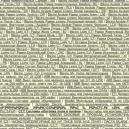
ute Рамки прямоугольные Сапфир / BM
|
Bticino Axolute Рамки прямоугольные Темное С
ые Титан / NX
|
Bticino Axolute Рамки прямоугольные Фарфор / BG
|
Bticino Axolute Ра
мки прямоугольные Черный мрамор Ардезия / RLV
|
Bticino Axolute Рамки прямоугольны
евая карамель / DA
|
Bticino Axolute Рамки эллипс Белая карамель / DB
|
Bticino Axolu
olute Рамки эллипс Золото / OR
|
Bticino Axolute Рамки эллипс Клен / LAE
|
Bticino Axolu
пс Матовое золото / OS
|
Bticino Axolute Рамки эллипс Матовое серебро / SA
|
Bticino Ax
ипс Песок / SLC
|
Bticino Axolute Рамки эллипс Роскошный черный / NR
|
Bticino Axolute
эллипс Фактурная сталь / AxoluteS
|
Bticino Axolute Рамки эллипс Черешня / LCA
|
Bticino
бро / SA
|
Bticino Light (LT) Рамки Груша / LPR
|
Bticino Light (LT) Рамки Декоративные 
AJ
|
Bticino Light (LT) Рамки Желе Синее / BJ
|
Bticino Light (LT) Рамки Жемчужный Ж
 / GN
|
Bticino Light (LT) Рамки Медь / RA
|
Bticino Light (LT) Рамки Мягкий Титан / T
icino Light (LT) Рамки Опаловый Зеленый / VP
|
Bticino Light (LT) Рамки Опаловый Си
ino Light (LT) Рамки Ясень / LFR
|
Bticino Light (LT) Вставки Белые и Кристалл Прозра
мериканская Вишня / LCA
|
Bticino Light (LT) Рамки Атласное Золото / OS
|
Bticino Light 
(LV) Клавиши Металл
|
Bticino Living (LV) Рамки Американская Вишня / LCA
|
Bticino Livi
o Living (LV) Рамки Европейский Орех / LNC
|
Bticino Living (LV) Рамки Исконный / NA
|
B
Рамки Металлическая Охра / OT
|
Bticino Living (LV) Рамки Металлический Амарант / AT
|
Bticino Living (LV) Рамки Метро Синий / BU
|
Bticino Living (LV) Рамки Натуральное 
/ PB
|
Bticino Living (LV) Рамки Светлый Алюминий / AL
|
Bticino Living (LV) Рамки Св
 Living (LV) Рамки Скутер Желтый / GT
|
Bticino Living (LV) Рамки Темная Сталь / AC
|
Bt
ертая Сталь / ACS
|
Bticino Living (LV) Рамки Титановый Графит / GFT
|
Bticino Living (L
ик/ LRN
|
Bticino Living (LV) Суппорты
|
Bticino My Home Автоматизация
|
Bticino Te
ед. реверс. тип OT 16-125E
|
ABB Аксессуары для предохранителей
|
ABB Аксессуары 
в боксах
|
ABB Выкл.-разъед. для дверного монтажа тип OT 16-125E
|
ABB Выкл.-раз
д. на DIN-рейку и монт. плату тип OT 16-160E
|
ABB Выкл.-разъед. реверс. тип OETL
 и тип OTМ 160...800A с моторным приводом
|
ABB Выкл.-разъед. тип OETL 200...3150A
к.типа XLBM
|
ABB Выключатели нагрузки с предохранителями тип OFAX
|
ABB Выключа
ки модульные E200 на DIN-рейку
|
ETI Аксессуары для предохранителей
|
ETI Держат
ючатель-разъединитель на DIN рейку
|
Legrand Выключатели-разъединители, предох
орматоры, счетчики, шинки объединения
|
Moeller Модульные рубильники IS до 125
ли, предохранители
|
Schneider Electric Выключатель-разъединитель стационарн
Р»Р°Р¶РґРµРЅРёСЏ, РїРѕРІС‹С€РµРЅРёРµ РјРѕС‰РЅРѕСЃС‚Рё +25% +4
‚РѕСЂРѕРІ
|
ССТ Системы обогрева пола и кровли
|
Аксессуары для монтажа ТЕ
дополнительные Аксессуары
|
КАБЕЛИ СИЛОВЫЕ И ПРОВОДА УСТАНОВОЧНЫ
плектующие изделия
|
Комплекты крепежных элементов
|
Комплекты ремонтные
|
К
P ICE
|
НИЗКОТЕМПЕРАТУРНЫЕ (БУ, НУ, ПНСВ, NYM, НУД, ПУНП)
|
ПАСТА SILARM -
оры температуры промышленные (ССТ)
|
Резистивные низкотемпературные (НО, НС,
льные кабельные МНТ
|
Секции нагревательные кабельные НСКБ
|
Секции нагреват