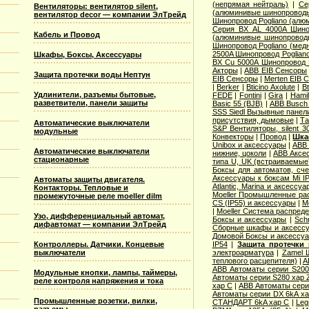
(непрямая нейтраль)
|
Се
Вентиляторы: вентилятор silent,
(алюминивые шинопровод
вентилятор decor — компании ЭлТрейд
Шинопровод Pogliano (ал
Серия ВХ AL 4000A Шино
Кабель и Провод
(алюминивые шинопровод
Шинопровод Pogliano (ме
2500A Шинопровод Poglian
Шкафы, Боксы, Аксессуары
ВХ Cu 5000A Шинопровод 
Акторы
|
ABB EIB Сенсоры
Защита протечки воды Нептун
EIB Сенсоры
|
Merten EIB 
|
Berker
|
Bticino Axolute
|
Bt
Удлинители, разъемы бытовые,
FEDE
|
Fontini
|
Gira
|
Hamil
разветвители, панели защиты
Basic 55 (BJB)
|
АВВ Busch 
SSS Siedl Вызывные панел
присутствия, дымовые
|
Та
Автоматические выключатели
S&P Вентиляторы, silent 3
модульные
Конвекторы
|
Провод
|
Шка
Unibox и аксессуары
|
ABB 
Автоматические выключатели
нижние, цоколи
|
ABB Аксес
стационарные
типа U, UK (встраиваемые
Боксы для автоматов, сче
Аксессуары к боксам Mi I
Автоматы защиты двигателя.
Atlantic, Marina и аксессуа
Контакторы. Тепловые и
Moeller Промышленные рас
промежуточные реле moeller dilm
CS (IP55) и аксессуары
|
M
|
Moeller Система распред
Узо, дифференциальный автомат,
Боксы и аксессуары
|
Sch
дифавтомат — компании ЭлТрейд
Сборные шкафы и аксесс
Домовой Боксы и аксессу
Контроллеры. Датчики. Концевые
IP54
|
Защита протечки
выключатели
электроарматура
|
Zamel 
теплового расцепителя)
|
A
ABB Автоматы серии S20
Модульные кнопки, лампы, таймеры,
Автоматы серии S280 хар 
реле контроля напряжения и тока
хар С
|
ABB Автоматы сери
Автоматы серии DX 6kA ха
Промышленные розетки, вилки,
СТАНДАРТ 6kA хар C
|
Leg