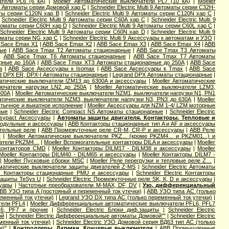
атели PL6 (6 кА)
|
Moeller Автоматические выключатели PL7 (10 кА)
|
Moeller
ic Aвтоматы серии Домовой хар C
|
Schneider Electric Multi 9 Автоматы серии C32H-
маты серии C120N хар B
|
Schneider Electric Multi 9 Автоматы серии C120N хар C
|
|
Schneider Electric Multi 9 Автоматы серии C60A хар C
|
Schneider Electric Multi 9
Автоматы серии C60H хар D
|
Schneider Electric Multi 9 Автоматы серии C60L хар C
|
|
Schneider Electric Multi 9 Автоматы серии C60N хар D
|
Schneider Electric Multi 9
втоматы серии NG хар С
|
Schneider Electric Multi 9 Аксессуары к автоматам и УЗО
|
 Sace Emax X1
|
ABB Sace Emax X2
|
ABB Sace Emax X3
|
ABB Sace Emax X4
|
ABB
ные
|
ABB Sace Tmax T2 Автоматы стационарные
|
ABB Sace Tmax T3 Автоматы
|
ABB Sace Tmax T6 Автоматы стационарные
|
ABB Sace Tmax T7 Автоматы
рные до 160А
|
ABB Sace Tmax XT3 Автоматы стационарные до 250А
|
ABB Sace
a
|
ABB Sace Аксессуары к Isomax
|
ABB Sace Аксессуары к Tmax
|
ABB Sace
d DPX ER, DPX-I Автоматы стационарные
|
Legrand DPX Автоматы стационарные
|
матические выключатели IZM13 до 6300А и аксессуары
|
Moeller Автоматические
лючатели нагрузки LN2 до 250А
|
Moeller Автоматические выключатели LZM3,
600А
|
Moeller Автоматические выключатели NZM1, выключатели нагрузки N1, PN1
матические выключатели NZM3, выключатели нагрузки N3, PN3 до 630А
|
Moeller
втычное и выкатное исполнение
|
Moeller Аксессуары для NZM 1-4/ LZM моторные
ные
|
Schneider Electric Compact NS Автоматы стационарные
|
Schneider Electric
Easypact Аксессуары
|
Автоматы защиты двигателя. Контакторы. Тепловые и
модульные и аксессуары
|
ABB Контакторы стационарные тип A и AF и аксессуары
тельные реле
|
ABB Промежуточные реле CR-M, CR-P и аксессуары
|
ABB Реле
ы
|
Moeller Автоматические выключатели PKZ... (кроме PKZM4... и PKZM01...) и
чатели PKZM4…
|
Moeller Вспомогательные контакторы DILA и аксессуары
|
Moeller
 контакторов CMD
|
Moeller Контакторы DILM17 - DILM38 и аксессуары
|
Moeller
Moeller Контакторы DILM40 - DILM65 и аксессуары
|
Moeller Контакторы DILM7 -
|
Moeller Пусковые сборки MSC
|
Moeller Реле перегрузки и тепловые реле Z…
|
оматические выключатели защиты двигателей Z-MS
|
Schneider Electric Автоматы
ric Контакторы стационарные PMU и аксессуары
|
Schneider Electric Контакторы
 защиты TeSys U
|
Schneider Electric Промежуточные реле SK, K, D и аксессуары
|
суары
|
Частотные преобразователи M-MAX, DF, DV
|
Узо, дифференциальный
BB УЗО типа А (постояный и переменный ток утечки)
|
ABB УЗО типа АС (только
еменный ток утечки)
|
Legrand УЗО DX типа АС (только переменный ток утечки)
|
тели PFL4
|
Moeller Дифференциальные автоматические выключатели PFL6, PFL7
F6, PF7 и прочие
|
Schneider Electric Блоки диф.защиты
|
Schneider Electric
ой
|
Schneider Electric Дифференциальные автоматы Домовой""
|
Schneider Electric
еменный ток утечки)
|
Schneider Electric УЗО Домовой серия ВД63 тип АС (только
и)"
|
Контроллеры. Датчики. Концевые выключатели
|
ABB Промышленные