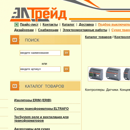
Прайс-лист
|
Контакты
|
Каталог
|
Доставка
|
Подбор выключате
Дизайнерам
|
Снабженцам
|
Электромонтажные работы
|
Сухие тран
Каталог товаров
/
Контролл
или
Контроллеры. Датчики. Конце
Изоляторы ERIM (ERIB)
Сухие трансформаторы ELTRAFO
TecSystem реле и вентиляция для
трансформаторов
Аксессуары для сухих