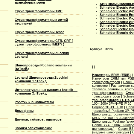
трансформаторов
ABB Промышленные 
Schneider Electric 
Сухие трансформаторы TMC
Schneider Electric Д
Schneider Electric Е
Schneider Electric И
Сухие трансформаторы с литой
Schneider Electric 
изоляцией
Schneider Electric 
Schneider Electric 
Сухие трансформаторы Tesar
Schneider Electric Ф
Сухие трансформаторы CTR, CRT (
сухой трансформатор IMEFY )
Артикул
Фото
Сухие трансформаторы Zucchini
Legrand
Шинопроводы Pogliano компании
| |
ЭлТрейд
Изоляторы ERIM (ERIB)
|
Legrand Шинопроводы Zucchini
Изоляторы ERIM тип PSB
компании ЭлТрейд
трансформаторов
|
Блоки 
конвертер
|
Распаячные ко
тепловой защиты и контр
Интеллектуальные системы knx eib —
трансформаторов
|
Сухи
компании ЭлТрейд
трансформаторов
|
Schnei
трансформаторы CTR, CR
Розетки и выключатели
100 - 200A 3P+N+PE IP 20
Pogliano 3P+PE IP10
|
Сери
Домофоны
троллейный Pogliano 3P+P
Шинопровод троллейный Po
MB AL 63-100-160A Аксесс
Датчики, таймеры, адапторы
Шинопровод Pogliano (ал
Серия ВS AL 500A Шинопро
Звонки электрические
шинопроводы)
|
Серия ВS
(медные шинопроводы)
|
С