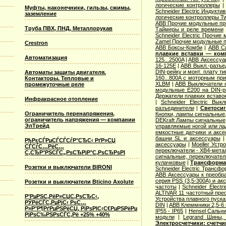
логические контроллеры
Муфты, наконечники, гильзы, сжимы,
Schneider Electric Индукти
заземление
логические контроллеры T
ABB Прочие модульные п
Труба ПВХ, ПНД, Металлорукав
Таймеры и реле времени
Schneider Electric Прочие
Zamel Прочие модульные 
Crestron
ABB Боксы-Комби
|
ABB С
плавкие вставки — ком
Автоматизация
125...2500A
|
ABB Аксессуар
16-125E
|
ABB Выкл.-разъе
DIN-рейку и монт. плату т
Автоматы защиты двигателя.
160...800A с моторным пр
Контакторы. Тепловые и
XLBM
|
ABB Выключатели н
промежуточные реле
модульные E200 на DIN-р
Держатели плавких вставо
Инфракрасное отопление
|
Schneider Electric Вык
разъединители
|
Светосиг
Ограничитель перенапряжения,
Кнопки, лампы сигнальные,
ограничитель напряжения — компании
DEKraft Лампы сигнальные
ЭлТрейд
управляемые ногой или ла
емкостные датчики и аксе
башни SL и аксессуары
РђРєСЃРµСЃСЃСѓР°СЂС‹ РґР»СЏ
аксессуары
|
Moeller Устр
СЃСѓС…РёС…
переключатели - XB4-мета
С‚СЂР°РЅСЃС„РѕСЂРјР°С‚РѕСЂРѕРІ
сигнальные, переключател
кулачковые
|
Трансформат
Розетки и выключатели BIRONI
Schneider Electric Трансф
ABB Аксессуары к преобр
серия PSS (3,5-300А) и ак
Розетки и выключатели Bticino Axolute
частоты
|
Schneider Elect
ALTIVAR 11 частотный прео
Р’РµРЅС‚РёР»СЏС‚РѕСЂС‹,
Устройства плавного пуска 
РЎРёСЃС‚РµРјС‹ РѕС…
DIN
|
ABB Клеммники 2,5-6
Р»Р°Р¶РґРµРЅРёСЏ, РїРѕРІС‹С€РµРЅРёРµ
IP55 - IP65
|
Hensel Сальни
РјРѕС‰РЅРѕСЃС‚Рё +25% +40%
модули
|
Legrand Шины, 
Электросчетчики: счетч