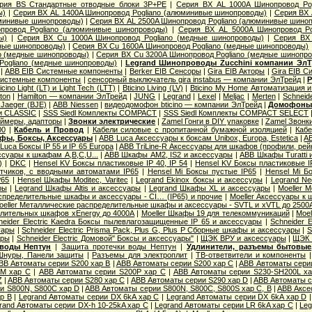
рия ВS Стандартные отводные блоки 3P+PE
|
Серия ВХ AL 1000A Шинопровод Po
ы)
|
Серия ВХ AL 1400A Шинопровод Pogliano (алюминивые шинопроводы)
|
Серия ВХ 
юминивые шинопроводы)
|
Серия ВХ AL 2500A Шинопровод Pogliano (алюминивые шино
провод Pogliano (алюминивые шинопроводы)
|
Серия ВХ AL 5000A Шинопровод Po
ы)
|
Серия ВХ Cu 1000A Шинопровод Pogliano (медные шинопроводы)
|
Серия ВХ 
дные шинопроводы)
|
Серия ВХ Cu 1600A Шинопровод Pogliano (медные шинопроводы)
o (медные шинопроводы)
|
Серия ВХ Cu 3200A Шинопровод Pogliano (медные шинопр
Pogliano (медные шинопроводы)
|
Legrand Шинопроводы Zucchini компании Эл
|
ABB EIB Системные компоненты
|
Berker EIB Сенсоры
|
Gira EIB Акторы
|
Gira EIB 
Системные компоненты
|
сенсорный выключатель gira instabus — компании ЭлТрейд
|
Р
icino Light (LT) и Light Tech (LTT)
|
Bticino Living (LV)
|
Bticino My Home Автоматизация 
ton
|
Hamilton — компании ЭлТрейд
|
JUNG
|
Legrand
|
Lexel
|
Meljac
|
Merten
|
Schneide
Jaeger (BJE)
|
АВВ Niessen
|
видеодомофон bticino — компании ЭлТрейд
|
Домофон
и CLASSIC
|
SSS Siedl Комплекты COMPACT
|
SSS Siedl Комплекты COMPACT SELECT
ймеры, адапторы
|
Звонки электрические
|
Zamel Гонги в DIY упаковке
|
Zamel Звонк
00
|
Кабель и Провод
|
Кабели силовые с пропитанной бумажной изоляцией
|
Кабе
фы, Боксы, Аксессуары
|
ABB Luca Аксессуары к боксам Unibox, Europa, Estetica
|
AB
Luca Боксы IP 55 и IP 65 Europa
|
ABB TriLine-R Аксессуары для шкафов (профили, рейк
суары к шкафам A,B,C,U...
|
ABB Шкафы AM2, IS2 и аксессуары
|
ABB Шкафы Turatti 
)
|
DKC
|
Hensel KV Боксы пластиковые IP 40, IP 54
|
Hensel KV Боксы пластиковые I
тчиков, с вводными автоматами IP65
|
Hensel Mi Боксы пустые IP65
|
Hensel Mi Б
P65
|
Hensel Шкафы Moditec, Varitec
|
Legrand Ekinox боксы и аксессуры
|
Legrand Ne
ры
|
Legrand Шкафы Altis и аксессуары
|
Legrand Шкафы XL и аксессуары
|
Moeller 
пределительные шкафы и аксессуары - CI… (IP65) и прочие
|
Moeller Аксессуары к
oeller Металлические распределительные шкафы и аксессуары - SVTL и xVTL до 2500
елительных шкафов xEnergy до 4000А
|
Moeller Шкафы 19 для телекоммуникаций
|
Moel
neider Electric Kaedra Боксы пылевлагозащищенные IP 65 и аксессуары
|
Schneider 
уары
|
Schneider Electric Prisma Pack, Plus G, Plus P Сборные шкафы и аксессуары
|
S
ары
|
Schneider Electric Домовой" Боксы и аксессуары"
|
ЩЭК ВРУ и аксессуары
|
ЩЭК 
 воды Нептун
|
Защита протечки воды Нептун
|
Удлинители, разъемы бытовые,
Шнуры, Панели защиты
|
Разъемы для электроплит
|
ТВ-ответвители и компоненты
BB Автоматы серии S200 хар B
|
ABB Автоматы серии S200 хар C
|
ABB Автоматы сери
0M хар С
|
ABB Автоматы серии S200P хар C
|
ABB Автоматы серии S230-SH200L х
Z
|
ABB Автоматы серии S280 хар С
|
ABB Автоматы серии S290 хар D
|
ABB Автоматы с
и S800N, S800C хар D
|
ABB Автоматы серии S800N, S800C, S800S хар С, B
|
ABB Аксе
р B
|
Legrand Автоматы серии DX 6kA хар C
|
Legrand Автоматы серии DX 6kA хар D
rand Автоматы серии DX-h 10-25kA хар C
|
Legrand Автоматы серии LR 6kA хар C
|
Leg