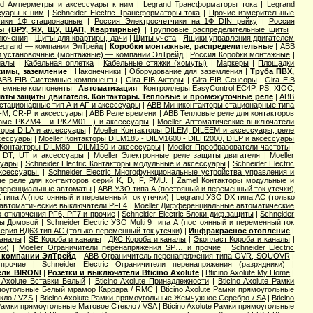
nd Амперметры и аксессуары к ним
|
Legrand Трансформаторы тока
|
Legrand
ссуары к ним
|
Schneider Electric Трансформаторы тока
|
Прочие измерительные
чики 1Ф стационарные
|
Россия Электросчетчики на 1Ф DIN рейку
|
Россия
ы (ВРУ, ЯУ, ЩУ, ЩАП, Квартирные)
|
Групповые распределительные щиты
|
лючения
|
Щиты для квартиры, дачи
|
Щиты учета
|
Ящики управления двигателем
legrand — компании ЭлТрейд
|
Коробки монтажные, распределительные
|
ABB
и установочные (монтажные) — компании ЭлТрейд
|
Россия Коробки монтажные
|
иалы
|
Кабельная оплетка
|
Кабельные стяжки (хомуты)
|
Маркеры
|
Площадки
жимы, заземление
|
Наконечники
|
Оборудование для заземления
|
Труба ПВХ,
ABB EIB Системные компоненты
|
Gira EIB Акторы
|
Gira EIB Сенсоры
|
Gira EIB
стемные компоненты
|
Автоматизация
|
Контроллеры EasyControl EC4P, PS, XIOC;
аты защиты двигателя. Контакторы. Тепловые и промежуточные реле
|
ABB
стационарные тип A и AF и аксессуары
|
ABB Миниконтакторы стационарные типа
M, CR-P и аксессуары
|
ABB Реле времени
|
ABB Тепловые реле для контакторов
оме PKZM4... и PKZM01...) и аксессуары
|
Moeller Автоматические выключатели
торы DILA и аксессуары
|
Moeller Контакторы DILEM, DILEEM и аксессуары; реле
ксессуары
|
Moeller Контакторы DILM185 - DILM1600 - DILH2000, DILP и аксессуары
 Контакторы DILM80 - DILM150 и аксессуары
|
Moeller Преобразователи частоты
|
, DT, UT и аксессуары
|
Moeller Электронные реле защиты двигателя
|
Moeller
суары
|
Schneider Electric Контакторы модульные и аксессуары
|
Schneider Electric
аксессуары.
|
Schneider Electric Многофункциональные устройства управления и
вые реле для контакторов серий K, D, F, PMU.
|
Zamel Контакторы модульные и
еренциальные автоматы
|
ABB УЗО типа А (постояный и переменный ток утечки)
 типа А (постоянный и переменный ток утечки)
|
Legrand УЗО DX типа АС (только
автоматические выключатели PFL4
|
Moeller Дифференциальные автоматические
о отключения PF6, PF7 и прочие
|
Schneider Electric Блоки диф.защиты
|
Schneider
ты Домовой
|
Schneider Electric УЗО Multi 9 типа А (постоянный и переменный ток
серия ВД63 тип АС (только переменный ток утечки)
|
Инфракрасное отопление
|
каналы
|
SE Короба и каналы
|
ДКС Короба и каналы
|
Экопласт Короба и каналы
|
ки)
|
Moeller Ограничители перенапряжения SP… и прочие
|
Schneider Electric
 компании ЭлТрейд
|
ABB Ограничитель перенапряжения типа OVR, SOUOVR
|
прочие
|
Schneider Electric Ограничители перенапряжения (разрядники)
|
ели BIRONI
|
Розетки и выключатели Bticino Axolute
|
Bticino Axolute My Home
|
o Axolute Вставки Белый
|
Bticino Axolute Принадлежности
|
Bticino Axolute Рамки
рямоугольные Белый мрамор Каррара / RMC
|
Bticino Axolute Рамки прямоугольные
кло / VZS
|
Bticino Axolute Рамки прямоугольные Жемчужное Серебро / SA
|
Bticino
e Рамки прямоугольные Матовое Стекло / VSA
|
Bticino Axolute Рамки прямоугольные