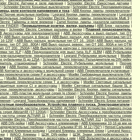
ider Electric Датчики и реле давления
|
Schneider Electric Емкостные датчики
|
2
|
Schneider Electric Концевые выключатели
|
Schneider Electric Программируемые
меры, реле контроля напряжения и тока
|
ABB Кнопки, лампы, переключатели
|
nd Прочие модульные приборы
|
Legrand Кнопки, лампы, переключатели
|
Legrand
е модульные приборы
|
Schneider Electric Кнопки, лампы, переключатели Multi 9
|
Electric Таймеры и реле времени
|
Zamel Кнопки, лампы, указатели напряжения
|
еле FINDER
|
Промышленные розетки, вилки, разъемы
|
ABB Блок - разъемы
|
емы
|
Schneider Electric Силовые разъемы и вилки
|
Плавкий предохранитель,
B Аксессуары для предохранителей
|
ABB Аксессуары к выкл.-разъед. тип OT
A
|
ABB Выкл.-разъед. в боксах
|
ABB Выкл.-разъед. для дверного монтажа тип OT
 16-125F
|
ABB Выкл.-разъед. модульные тип OT 16...160A
|
ABB Выкл.-разъед. на
верс. тип OT 160...800A
|
ABB Выкл.-разъед. реверс. тип OT 160...800A и тип OTМ
ип OT 200...2500A
|
ABB Выключатели нагрузки с предохранителями вертик.типа
лями тип XLP
|
ABB Предохранители для выкл типа XLP, XLBM
|
ABB Рубильники
ели-разъединители, предохранители
|
Legrand Рубильники модульные
|
Moeller
е рубильники IS до 125А
|
Schneider Electric Interpact Разъединители на DIN рейку
динитель стационарный
|
Schneider Electric Рубильники модульные
|
Прочие
ели
|
ABB Кнопки, лампы сигнальные, переключатели - компактная серия
|
ABB
BB Контакты и аксессуары к модульной серии
|
ABB Переключатели кулачковые
|
зки,переключатели серии P и аксессуары
|
Moeller Грибовидные выключатели FAK,
..
|
Moeller Концевые выключатели AT, бесконтактные оптические, индуктивные и
равляющие переключатели серии T и аксессуары
|
Moeller Световые сигнальные
 Защитные кожухи CI и аксессуары
|
Moeller Световые сигнальные башни SL и
мпочки, переключатели, аксессуары
|
Schneider Electric Кнопки, лампы сигнальные,
чатели - XB5-пластик модульная серия (в сборе)
|
Schneider Electric Кнопки, лампы
льные, переключатели - XB7 компактная серия
|
Schneider Electric Переключатели
яжения
|
Legrand Трансформаторы напряжения
|
Schneider Electric Блоки питания
|
стотные преобразователи. Устройства плавного пуска. Электродвигатели
|
еобразователи частоты серии ACS350, ACS550
|
ABB Устройства плавного пуска
а серия Altistart48 (17-1200А)
|
Schneider Electric Аксессуары к преобразователям
ли частоты серии ALTIVAR 11
|
Schneider Electric Преобразователи частоты серии
chneider Electric Преобразователи частоты серии ALTIVAR 312
|
Schneider Electric
|
ABB DIN-рейки
|
ABB Аксессуары к клеммникам
|
ABB Клеммники 10-16 кв мм на
апределительные гребенки
|
Hensel Cальники IP 65, M 12 (750°)
|
Hensel Сальники
|
Legrand Клеммные колодки
|
Legrand Клеммы, клеммные блоки
|
Legrand Кросс-
нки
|
WAGO Клеммы
|
ЩЭК DIN-рейки
|
ЩЭК Знаки электробезопасности
|
ы тока
|
ABB Амперметры и аксессуары к ним
|
ABB Вольтметры и аксессуары к