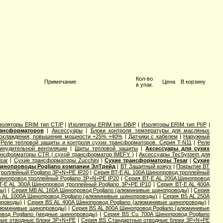
Кол-во
Примечание
Цена
В корзину
в упак.
золяторы ERIM тип CT/P
|
Изоляторы ERIM тип DB/P
|
Изоляторы ERIM тип PI/P
|
рансформаторов
|
Аксессуары
|
Блоки контроля температуры для масляных
 охлаждения, повышение мощности +25% +40%
|
Датчики с кабелем
|
Наружный
|
Реле тепловой защиты и контроля сухих трансформаторов. Серия T-N11
|
Реле
инудительной вентиляции
|
Щиты тепловой защиты
|
Аксессуары для сухих
ансформаторы CTR ( сухой трансформатор IMEFY )
|
Аксессуары TecSystem для
sar
|
Сухие трансформаторы Zucchini
|
Сухие трансформаторы Tesar
|
Сухие
инопроводы Pogliano компании ЭлТрейд
|
BT Защитный кожух
|
Покрытие BT
троллейный Pogliano 3P+N+PE IP20
|
Серия BT-E AL 100A Шинопровод троллейный
инопровод троллейный Pogliano 3P+N+PE IP20
|
Серия BT-E AL 200A Шинопровод
T-E AL 300A Шинопровод троллейный Pogliano 3P+PE IP10
|
Серия BT-E AL 400A
ды)
|
Серия MB AL 160A Шинопровод Pogliano (алюминивые шинопроводы)
|
Серия
 AL 1000A Шинопровод Pogliano (алюминивые шинопроводы)
|
Серия ВS AL 250A
проводы)
|
Серия ВS AL 400A Шинопровод Pogliano (алюминивые шинопроводы)
|
алюминивые шинопроводы)
|
Серия ВS AL 800A Шинопровод Pogliano (алюминивые
вод Pogliano (медные шинопроводы)
|
Серия ВS Cu 700A Шинопровод Pogliano
ные отводные блоки 3P+N+PE
|
Серия ВS Стандартные отводные блоки 3P+N+PE