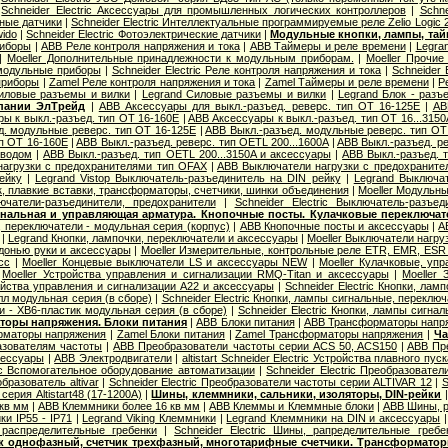
|
Schneider Electric Аксессуары для промышленных логических контроллеров
|
Schne
вные датчики
|
Schneider Electric Интеллектуальные программируемые реле Zelio Logic 
wido
|
Schneider Electric Фотоэлектрические датчики
|
Модульные кнопки, лампы, тай
риборы
|
ABB Реле контроля напряжения и тока
|
ABB Таймеры и реле времени
|
Legra
|
Moeller Дополнительные принадлежности к модульным приборам.
|
Moeller Прочи
 модульные приборы
|
Schneider Electric Реле контроля напряжения и тока
|
Schneider 
приборы
|
Zamel Реле контроля напряжения и тока
|
Zamel Таймеры и реле времени
|
Р
иловые разъемы и вилки
|
Legrand Cиловые разъемы и вилки
|
Legrand Блок - разъ
пании ЭлТрейд
|
ABB Аксессуары для выкл.-разъед. реверс. тип OT 16-125E
|
AB
ы к выкл.-разъед. тип OT 16-160E
|
ABB Аксессуары к выкл.-разъед. тип OT 16...3150
д. модульные реверс. тип OT 16-125E
|
ABB Выкл.-разъед. модульные реверс. тип OT
ип OT 16-160E
|
ABB Выкл.-разъед. реверс. тип OETL 200...1600A
|
ABB Выкл.-разъед. ре
иводом
|
ABB Выкл.-разъед. тип OETL 200...3150A и аксессуары
|
ABB Выкл.-разъед. т
агрузки с предохранителями тип OFAX
|
ABB Выключатели нагрузки с предохраните
ейку
|
Legrand Vistop Выключатель-разъединитель на DIN рейку
|
Legrand Выключат
к, плавкие вставки, трансформаторы, счетчики, шинки объединения
|
Moeller Модульны
лючатели-разъединители, предохранители
|
Schneider Electric Выключатель-разъе
нальная и управляющая арматура. Кнопочные посты. Кулачковые переключат
 переключатели - модульная серия (корпус)
|
ABB Кнопочные посты и аксессуары
|
A
|
Legrand Кнопки, лампочки, переключатели и аксессуары
|
Moeller Выключатели нагру
донью руки и аксессуары
|
Moeller Измерительные, контрольные реле ETR, EMR, ESR .
сс
|
Moeller Концевые выключатели LS и аксессуары NEW
|
Moeller Кулачковые, уп
|
Moeller Устройства управления и сигнализации RMQ-Titan и аксессуары
|
Moeller
ойства управления и сигнализации А22 и аксессуары
|
Schneider Electric Кнопки, ла
лл модульная серия (в сборе)
|
Schneider Electric Кнопки, лампы сигнальные, переклю
и - XB6-пластик модульная серия (в сборе)
|
Schneider Electric Кнопки, лампы сигна
оры напряжения. Блоки питания
|
ABB Блоки питания
|
ABB Трансформаторы напр
орматоры напряжения
|
Zamel Блоки питания
|
Zamel Трансформаторы напряжения
|
Ча
азователям частоты
|
ABB Преобразователи частоты серии ACS 50, ACS150
|
ABB Пр
сессуары
|
ABB Электродвигатели
|
altistart Schneider Electric Устройства плавного пуск
ric Вспомогательное оборудование автоматизации
|
Schneider Electric Преобразовате
бразователь altivar
|
Schneider Electric Преобразователи частоты серии ALTIVAR 12
|
S
серия Altistart48 (17-1200А)
|
Шины, клеммники, сальники, изоляторы, DIN-рейки
 кв мм
|
ABB Клеммники более 16 кв мм
|
ABB Клеммы и Клеммные блоки
|
ABB Шины, р
ки IP55 - IP71
|
Legrand Viking Клеммники
|
Legrand Клеммники на DIN и аксессуары
распределительные гребенки
|
Schneider Electric Шины, рапределительные гребе
ик однофазный, счетчик трехфазный, многотарифные счетчики. Трансформатор