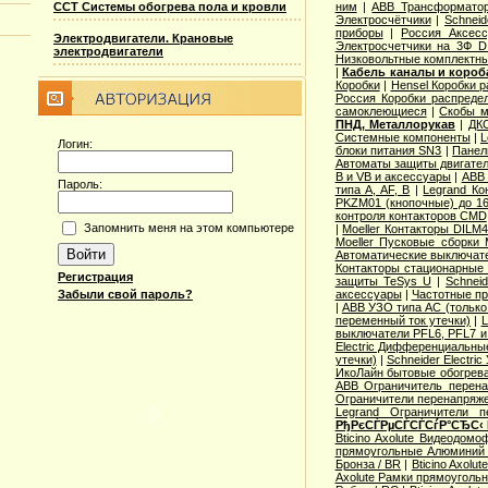
ССТ Системы обогрева пола и кровли
ним
|
ABB Трансформатор
Электросчётчики
|
Schneid
приборы
|
Россия Аксесс
Электродвигатели. Крановые
Электросчетчики на 3Ф D
электродвигатели
Низковольтные комплектны
|
Кабель каналы и коро
Коробки
|
Hensel Коробки 
Россия Коробки распреде
самоклеющиеся
|
Скобы м
ПНД, Металлорукав
|
ДКС
Системные компоненты
|
L
Логин:
блоки питания SN3
|
Панел
Автоматы защиты двигател
B и VB и аксессуары
|
ABB 
Пароль:
типа A, AF, B
|
Legrand Ко
PKZM01 (кнопочные) до 1
контроля контакторов CMD
Запомнить меня на этом компьютере
|
Moeller Контакторы DILM
Moeller Пусковые сборки
Автоматические выключат
Контакторы стационарные
Регистрация
защиты TeSys U
|
Schnei
Забыли свой пароль?
аксессуары
|
Частотные пр
|
ABB УЗО типа АС (только
переменный ток утечки)
|
L
выключатели PFL6, PFL7 и
Electric Дифференциальные
утечки)
|
Schneider Electri
ИкоЛайн бытовые обогрев
ABB Ограничитель перен
Ограничители перенапряже
Legrand Ограничители п
РђРєСЃРµСЃСЃСѓР°СЂС‹
Bticino Axolute Видеодомо
прямоугольные Алюминий 
Бронза / BR
|
Bticino Axolu
Axolute Рамки прямоугольн