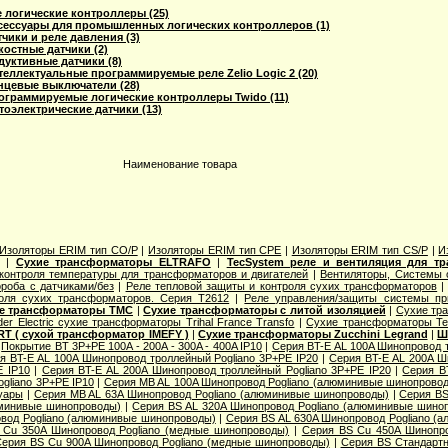
логические контроллеры (25)
Аксессуары для промышленных логических контроллеров (1)
атчики и реле давления (3)
мкостные датчики (2)
ндуктивные датчики (8)
Интеллектуальные программируемые реле Zelio Logic 2 (20)
Концевые выключатели (28)
Программируемые логические контроллеры Twido (11)
отоэлектрические датчики (13)
Наименование товара
Изоляторы ERIM тип CO/P
|
Изоляторы ERIM тип CPE
|
Изоляторы ERIM тип CS/P
|
И
|
Сухие трансформаторы ELTRAFO
|
TecSystem реле и вентиляция для т
контроля температуры для трансформаторов и двигателей
|
Вентиляторы, Системы
роба с датчиками/без
|
Реле тепловой защиты и контроля сухих трансформаторов
оля сухих трансформаторов. Серия T2612
|
Реле управления/защиты системы пр
е трансформаторы TMC
|
Сухие трансформаторы с литой изоляцией
|
Сухие тр
der Electric cухие трансформаторы Trihal France Transfo
|
Сухие трансформаторы Te
T ( сухой трансформатор IMEFY )
|
Сухие трансформаторы Zucchini Legrand
|
Ш
|
Покрытие BT 3P+PE 100A - 200A - 300A - 400A IP10
|
Серия BT-E AL 100A Шинопровод 
я BT-E AL 100A Шинопровод троллейный Pogliano 3P+PE IP20
|
Серия BT-E AL 200A Ш
E IP10
|
Серия BT-E AL 200A Шинопровод троллейный Pogliano 3P+PE IP20
|
Серия B
gliano 3P+PE IP10
|
Серия MB AL 100A Шинопровод Pogliano (алюминивые шинопрово
уары
|
Серия MB AL 63A Шинопровод Pogliano (алюминивые шинопроводы)
|
Серия ВS
юминивые шинопроводы)
|
Серия ВS AL 320A Шинопровод Pogliano (алюминивые шино
вод Pogliano (алюминивые шинопроводы)
|
Серия ВS AL 630A Шинопровод Pogliano (
 Cu 350A Шинопровод Pogliano (медные шинопроводы)
|
Серия ВS Cu 450A Шинопро
ерия ВS Cu 900A Шинопровод Pogliano (медные шинопроводы)
|
Серия ВS Стандарт