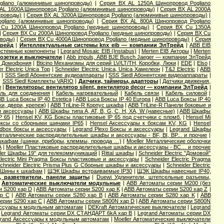
gliano (алюминивые шинопроводы)
|
Серия ВХ AL 1250A Шинопровод Pogliano
AL 1600A Шинопровод Pogliano (алюминивые шинопроводы)
|
Серия ВХ AL 2000A
проводы)
|
Серия ВХ AL 3200A Шинопровод Pogliano (алюминивые шинопроводы)
|
gliano (алюминивые шинопроводы)
|
Серия ВХ AL 800A Шинопровод Pogliano
Cu 1200A Шинопровод Pogliano (медные шинопроводы)
|
Серия ВХ Cu 1350A
|
Серия ВХ Cu 2000A Шинопровод Pogliano (медные шинопроводы)
|
Серия ВХ Cu
оводы)
|
Серия ВХ Cu 4000A Шинопровод Pogliano (медные шинопроводы)
|
Серия
Трейд
|
Интеллектуальные системы knx eib — компании ЭлТрейд
|
ABB EIB
Системные компоненты
|
Legrand Mosaic ЕIB (Instabus)
|
Merten EIB Акторы
|
Merten
озетки и выключатели
|
Abb impuls, АВВ BJE Busch Jaeger — компании ЭлТрейд
и Домофония
|
Bticino Механизмы для серий LV/LT/TH, Коробки, Люки
|
EDE
|
Elso
|
r Electric Unica Top
|
Schneider Electric Unica, Unica Хамелеон
|
T&J Electric
|
АВВ
ы
|
SSS Siedl Абонентские аудиоаппараты
|
SSS Siedl Абонентские видеоаппараты
|
|
SSS Siedl Комплекты VARIO
|
Датчики, таймеры, адапторы
|
Датчики движения,
и
|
Вентиляторы: вентилятор silent, вентилятор decor — компании ЭлТрейд
|
ль для соединения
|
Кабель нагревательный
|
Кабель связи
|
Кабель силовой
|
B Luca Боксы IP 40 Estetica
|
ABB Luca Боксы IP 40 Europa
|
ABB Luca Боксы IP 40
и, двери, крепеж)
|
ABB TriLine-R Корпус шкафа
|
ABB TriLine-R Панели боковые и
и аксессуары
|
ABB Шкафы типа A, AT, B, G, C, H, XA, W (навесные)
|
ABB Шкафы
P 65
|
Hensel KV, KG Боксы пластиковые IP 65 под счетчики с пломб.
|
Hensel Mi
оксы со сборными шинами IP65
|
Hensel Аксессуары к боксам KV, KG
|
Hensel
dbox боксы и аксессуары
|
Legrand Plexo Боксы и аксессуары
|
Legrand Шкафы
Металлические распределительные шкафы и аксессуары - BF, BI, BP... и прочие
|
 шкафам (шинки, приборы, клеммы, провода …)
|
Moeller Металлические оболочки
А
|
Moeller Пластиковые распределительные шкафы и аксессуары - BC… и прочие
ler Шкафы 19'' для телекоммуникаций
|
Rittal шкафы
|
Schneider Electric "Домовой"
Electric Mini Pragma Боксы пластиковые и аксессуары
|
Schneider Electric Pragma
chneider Electric Prisma Plus G Сборные шкафы и аксессуары
|
Schneider Electric
Шины к шкафам
|
ЩЭК Шкафы встраиваемые IP30
|
ЩЭК Шкафы навесные IP40,
 разветвители, панели защиты
|
Duewi Удлинители, штепсельные разъемы,
|
Автоматические выключатели модульные
|
ABB Автоматы серии M200 (без
и S200 хар D
|
ABB Автоматы серии S200 хар K
|
ABB Автоматы серии S200 хар Z
|
ар С
|
ABB Автоматы серии S280 хар B
|
ABB Автоматы серии S280 хар K
|
ABB
ерии S290 хар С
|
ABB Автоматы серии S800N хар D
|
ABB Автоматы серии S800N
ссуары к модульным автоматам
|
DEKraft Автоматические выключатели
|
Legrand
|
Legrand Автоматы серии DX СТАНДАРТ 6kA хар B
|
Legrand Автоматы серии DX
rand Аксессуары к модульным автоматам
|
Moeller Автоматические выключатели