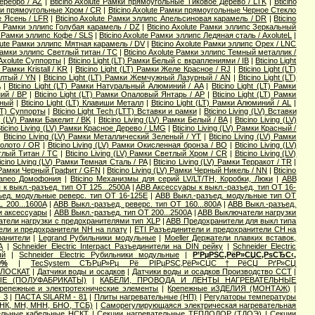
еребро / AZ
|
Bticino Axolute Рамки прямоугольные Тиковое Дерево / LTK
|
Bticino
мки прямоугольные Хром / CR
|
Bticino Axolute Рамки прямоугольные Черное Стекло
е Ясень / LFR
|
Bticino Axolute Рамки эллипс Апельсиновая карамель / DR
|
Bticino
te Рамки эллипс Голубая карамель / DZ
|
Bticino Axolute Рамки эллипс Зеркальный
te Рамки эллипс Кофе / SLS
|
Bticino Axolute Рамки эллипс Ледяная сталь / AxoluteL
|
olute Рамки эллипс Мятная карамель / DV
|
Bticino Axolute Рамки эллипс Орех / LNC
 Рамки эллипс Светлый титан / TC
|
Bticino Axolute Рамки эллипс Темный металлик /
 Axolute Суппорты
|
Bticino Light (LT) Рамки Белый с вкраплениями / IB
|
Bticino Light
Рамки Kristall / KR
|
Bticino Light (LT) Рамки Желе Красное / RJ
|
Bticino Light (LT)
елтый / YN
|
Bticino Light (LT) Рамки Жемчужный Лазурный / AN
|
Bticino Light (LT)
A
|
Bticino Light (LT) Рамки Натуральный Алюминий / AA
|
Bticino Light (LT) Рамки
ний / BP
|
Bticino Light (LT) Рамки Опаловый Янтарь / AP
|
Bticino Light (LT) Рамки
чный
|
Bticino Light (LT) Клавиши Металл
|
Bticino Light (LT) Рамки Алюминий / AL
|
(LT) Суппорты
|
Bticino Light Tech (LTT) Вставки и рамки
|
Bticino Living (LV) Вставки
ng (LV) Рамки Бакелит / BK
|
Bticino Living (LV) Рамки Белый / BA
|
Bticino Living (LV)
ticino Living (LV) Рамки Красное Дерево / LMG
|
Bticino Living (LV) Рамки Красный /
|
Bticino Living (LV) Рамки Металлический Зеленый / YT
|
Bticino Living (LV) Рамки
Золото / OR
|
Bticino Living (LV) Рамки Окисленная бронза / BO
|
Bticino Living (LV)
етлый Титан / TC
|
Bticino Living (LV) Рамки Светлый Хром / CR
|
Bticino Living (LV)
icino Living (LV) Рамки Темная Сталь / PA
|
Bticino Living (LV) Рамки Терракот / TR
|
V) Рамки Черный Графит / GFN
|
Bticino Living (LV) Рамки Черный Никель / NN
|
Bticino
rraneo Домофония
|
Bticino Механизмы для серий LV/LT/TH, Коробки, Люки
|
ABB
к выкл.-разъед. тип OT 125...2500A
|
ABB Аксессуары к выкл.-разъед. тип OT 16-
ъед. модульные реверс. тип OT 16-125E
|
ABB Выкл.-разъед. модульные тип OT
 200...1600A
|
ABB Выкл.-разъед. реверс. тип OT 160...800A
|
ABB Выкл.-разъед.
 и аксессуары
|
ABB Выкл.-разъед. тип OT 200...2500A
|
ABB Выключатели нагрузки
тели нагрузки с предохранителями тип XLP
|
ABB Предохранители для выкл типа
ели и предохранители NH на плату
|
ETI Разъединители и предохранители CH на
ранители
|
Legrand Рубильники модульные
|
Moeller Держатели плавких вставок,
А
|
Schneider Electric Interpact Разъединители на DIN рейку
|
Schneider Electric
ый
|
Schneider Electric Рубильники модульные
|
Р’РµРЅС‚РёР»СЏС‚РѕСЂС‹,
0%
|
TecSystem СЂРµР»Рµ Рё РІРµРЅС‚РёР»СЏС†РёСЏ РґР»СЏ
ПЛОСКАТ
|
Датчики воды и осадков
|
Датчики воды и осадков Производство ССТ
|
Е (ПОЛУФАБРИКАТЫ)
|
КАБЕЛИ, ПРОВОДА И ЛЕНТЫ НАГРЕВАТЕЛЬНЫЕ
репежные и электротехнические элементы
|
Крепежные иЗДЕЛИЯ (МОНТАЖ)
|
 3
|
ПАСТА SILARM - 81
|
Плиты нагревательные (НП)
|
Регулаторы температуры
 НК, МН, МНН, БНО, ТСБ)
|
Саморегулирующаяся электрическая нагревательная
ельные кабельные НСКТ
|
Секции нагревательные ТЕПЛОДОР (ТДОЭ)
|
Секции