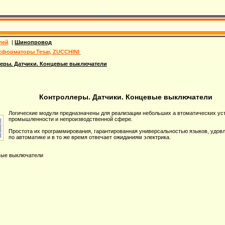
лей
|
Шинопровод
сформаторы Tesar, ZUCCHINI
еры. Датчики. Концевые выключатели
Контроллеры. Датчики. Концевые выключатели
Логические модули предназначены для реализации небольших а втоматических ус
промышленности и непроизводственной сфере.
Простота их программирования, гарантированная универсальностью языков, удов
по автоматике и в то же время отвечает ожиданиям электрика.
вые выключатели