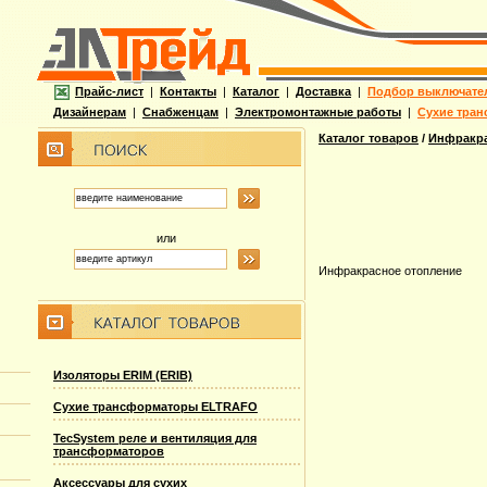
Прайс-лист
|
Контакты
|
Каталог
|
Доставка
|
Подбор выключате
Дизайнерам
|
Снабженцам
|
Электромонтажные работы
|
Сухие тран
Каталог товаров
/
Инфракра
или
Инфракрасное отопление
Изоляторы ERIM (ERIB)
Сухие трансформаторы ELTRAFO
TecSystem реле и вентиляция для
трансформаторов
Аксессуары для сухих