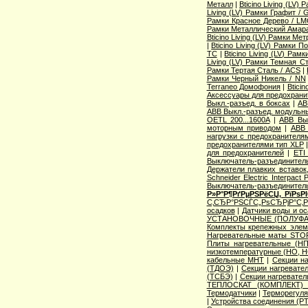
Металл
|
Bticino Living (LV
Living (LV) Рамки Графит / 
Рамки Красное Дерево / L
Рамки Металлический Амара
Bticino Living (LV) Рамки Ме
|
Bticino Living (LV) Рамки 
TC
|
Bticino Living (LV) Ра
Living (LV) Рамки Темная С
Рамки Тертая Сталь / ACS
|
Рамки Черный Никель / NN
Terraneo Домофония
|
Btici
Аксессуары для предохрани
Выкл.-разъед. в боксах
|
AB
ABB Выкл.-разъед. модульны
OETL 200...1600A
|
ABB Вык
моторным приводом
|
ABB 
нагрузки с предохранителя
предохранителями тип XLP
для предохранителей
|
ETI
Выключатель-разъединитель
Держатели плавких вставок
Schneider Electric Interpac
Выключатель-разъединител
Р»Р°Р¶РґРµРЅРёСЏ, РїРѕ
С‚СЂР°РЅСЃС„РѕСЂРјР°С‚
осадков
|
Датчики воды и о
УСТАНОВОЧНЫЕ (ПОЛУФА
Комплекты крепежных элем
Нагревательные маты STO
Плиты нагревательные (НП
низкотемпературные (НО, Н
кабельные МНТ
|
Секции н
(ТДОЭ)
|
Секции нагреват
(ТСБЭ)
|
Секции нагревате
ТЕПЛОСКАТ (КОМПЛЕКТ)
Термодатчики
|
Терморегуля
|
Устройства соединения (