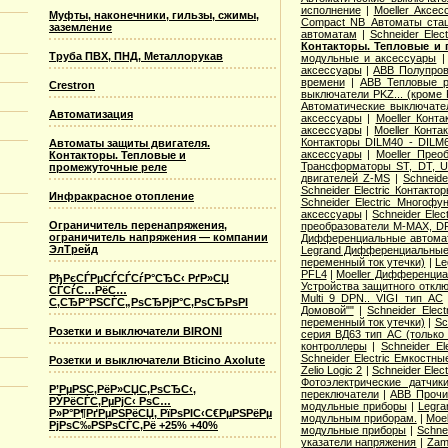
исполнение
|
Moeller Аксе
Муфты, наконечники, гильзы, сжимы,
Compact NB Автоматы ста
заземление
автоматам
|
Schneider Ele
Контакторы. Тепловые и 
Труба ПВХ, ПНД, Металлорукав
модульные и аксессуары
аксессуары
|
ABB Полупров
времени
|
ABB Тепловые р
Crestron
выключатели PKZ... (кроме 
Автоматические выключат
Автоматизация
аксессуары
|
Moeller Конт
аксессуары
|
Moeller Конт
Контакторы DILM40 - DILM
Автоматы защиты двигателя.
аксессуары
|
Moeller Прео
Контакторы. Тепловые и
Трансформаторы ST, DT, U
промежуточные реле
двигателей Z-MS
|
Schneid
Schneider Electric Контак
Инфракрасное отопление
Schneider Electric Многоф
аксессуары
|
Schneider Elec
Ограничитель перенапряжения,
преобразователи M-MAX, D
ограничитель напряжения — компании
Дифференциальные автома
ЭлТрейд
Legrand Дифференциальные
переменный ток утечки)
|
Le
PFL4
|
Moeller Дифференциа
РђРєСЃРµСЃСЃСѓР°СЂС‹ РґР»СЏ
Устройства защитного откл
СЃСѓС…РёС…
Multi 9 DPN.. VIGI тип AС
С‚СЂР°РЅСЃС„РѕСЂРјР°С‚РѕСЂРѕРІ
Домовой""
|
Schneider Elec
переменный ток утечки)
|
Sc
Розетки и выключатели BIRONI
серия ВД63 тип АС (только
контроллеры
|
Schneider E
Schneider Electric Емкостны
Розетки и выключатели Bticino Axolute
Zelio Logic 2
|
Schneider Ele
Фотоэлектрические датчик
Р’РµРЅС‚РёР»СЏС‚РѕСЂС‹,
переключатели
|
ABB Прочи
РЎРёСЃС‚РµРјС‹ РѕС…
модульные приборы
|
Legra
Р»Р°Р¶РґРµРЅРёСЏ, РїРѕРІС‹С€РµРЅРёРµ
модульным приборам.
|
Moe
РјРѕС‰РЅРѕСЃС‚Рё +25% +40%
модульные приборы
|
Schne
указатели напряжения
|
Zam