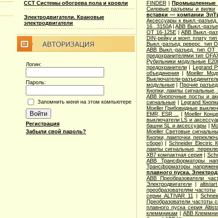
ССТ Системы обогрева пола и кровли
FINDER
|
Промышленные р
Cиловые разъемы и вилки
вставки — компании ЭлТ
Электродвигатели. Крановые
Аксессуары к выкл.-разъед.
электродвигатели
16...3150A
|
ABB Выкл.-разъе
OT 16-125E
|
ABB Выкл.-раз
DIN-рейку и монт. плату ти
Выкл.-разъед. реверс. тип 
ABB Выкл.-разъед. тип OT 2
предохранителями тип OFA
Рубильники модульные E200
Логин:
предохранители
|
Legrand 
объединения
|
Moeller Мо
Выключатели-разъединители
Пароль:
модульные
|
Прочие разъед
Кнопки, лампы сигнальные, 
ABB Кнопочные посты и ак
Запомнить меня на этом компьютере
сигнальные
|
Legrand Кнопк
Moeller Грибовидные выклю
EMR, ESR ...
|
Moeller Конц
выключатели LS и аксессу
Регистрация
башни SL и аксессуары
|
Mo
Забыли свой пароль?
Moeller Световые сигнальн
Кнопки, лампочки, переключ
сборе)
|
Schneider Electri
лампы сигнальные, переклю
XB7 компактная серия
|
Schn
ABB Трансформаторы нап
Трансформаторы напряжен
плавного пуска. Электро
ABB Преобразователи час
Электродвигатели
|
altista
преобразователям частоты
серии ALTIVAR 11
|
Schnei
Преобразователи частоты с
плавного пуска серия Altist
клеммникам
|
ABB Клеммник