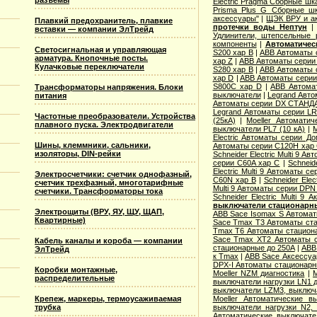
разъемы
Electric Pragma Сборные ш
Prisma Plus G Сборные ш
аксессуары"
|
ЩЭК ВРУ и а
Плавкий предохранитель, плавкие
протечки воды Нептун
вставки — компании ЭлТрейд
Удлинители, штепсельные 
компоненты
|
Автоматичес
Светосигнальная и управляющая
S200 хар B
|
ABB Автоматы 
арматура. Кнопочные посты.
хар Z
|
ABB Автоматы серии
Кулачковые переключатели
S280 хар B
|
ABB Автоматы 
хар D
|
ABB Автоматы серии
S800C хар D
|
ABB Автома
Трансформаторы напряжения. Блоки
выключатели
|
Legrand Авто
питания
Автоматы серии DX СТАНДА
Legrand Автоматы серии LR
Частотные преобразователи. Устройства
(25кА)
|
Moeller Автоматич
плавного пуска. Электродвигатели
выключатели PL7 (10 кА)
|
M
Electric Aвтоматы серии Д
Шины, клеммники, сальники,
Автоматы серии C120H хар
изоляторы, DIN-рейки
Schneider Electric Multi 9 А
серии C60A хар C
|
Schneid
Electric Multi 9 Автоматы с
Электросчетчики: счетчик однофазный,
C60N хар B
|
Schneider Elec
счетчик трехфазный, многотарифные
Multi 9 Автоматы серии DPN
счетчики. Трансформаторы тока
Schneider Electric Multi 9
выключатели стационарн
Электрощиты (ВРУ, ЯУ, ЩУ, ЩАП,
ABB Sace Isomax S Автома
Квартирные)
Sace Tmax T3 Автоматы ст
Tmax T6 Автоматы стацион
Sace Tmax XT2 Автоматы с
Кабель каналы и короба — компании
стационарные до 250А
|
ABB
ЭлТрейд
к Tmax
|
ABB Sace Аксессуа
DPX-I Автоматы стационар
Коробки монтажные,
Moeller NZM диагностика
|
M
распределительные
выключатели нагрузки LN1 
выключатели LZM3, выключа
Крепеж, маркеры, термоусаживаемая
Moeller Автоматические 
трубка
выключатели нагрузки N2,
Автоматические выключате