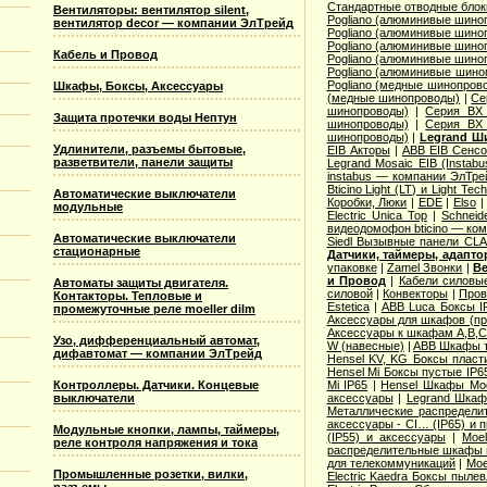
Стандартные отводные блок
Вентиляторы: вентилятор silent,
Pogliano (алюминивые шино
вентилятор decor — компании ЭлТрейд
Pogliano (алюминивые шино
Pogliano (алюминивые шино
Кабель и Провод
Pogliano (алюминивые шино
Pogliano (алюминивые шино
Pogliano (медные шинопров
Шкафы, Боксы, Аксессуары
(медные шинопроводы)
|
Се
шинопроводы)
|
Серия ВХ 
Защита протечки воды Нептун
шинопроводы)
|
Серия ВХ 
шинопроводы)
|
Legrand Ш
Удлинители, разъемы бытовые,
EIB Акторы
|
ABB EIB Сенс
разветвители, панели защиты
Legrand Mosaic ЕIB (Instabu
instabus — компании ЭлТре
Bticino Light (LT) и Light Tec
Автоматические выключатели
Коробки, Люки
|
EDE
|
Elso
модульные
Electric Unica Top
|
Schneid
видеодомофон bticino — ко
Автоматические выключатели
Siedl Вызывные панели CL
стационарные
Датчики, таймеры, адапт
упаковке
|
Zamel Звонки
|
Ве
и Провод
|
Кабели силовы
Автоматы защиты двигателя.
силовой
|
Конвекторы
|
Пров
Контакторы. Тепловые и
Estetica
|
ABB Luca Боксы I
промежуточные реле moeller dilm
Аксессуары для шкафов (про
Аксессуары к шкафам A,B,C,
Узо, дифференциальный автомат,
W (навесные)
|
ABB Шкафы т
дифавтомат — компании ЭлТрейд
Hensel KV, KG Боксы пласт
Hensel Mi Боксы пустые IP6
Контроллеры. Датчики. Концевые
Mi IP65
|
Hensel Шкафы Modi
выключатели
аксессуары
|
Legrand Шкафы
Металлические распределит
аксессуары - CI… (IP65) и 
Модульные кнопки, лампы, таймеры,
(IP55) и аксессуары
|
Moe
реле контроля напряжения и тока
распределительные шкафы 
для телекоммуникаций
|
Moe
Промышленные розетки, вилки,
Electric Kaedra Боксы пыле