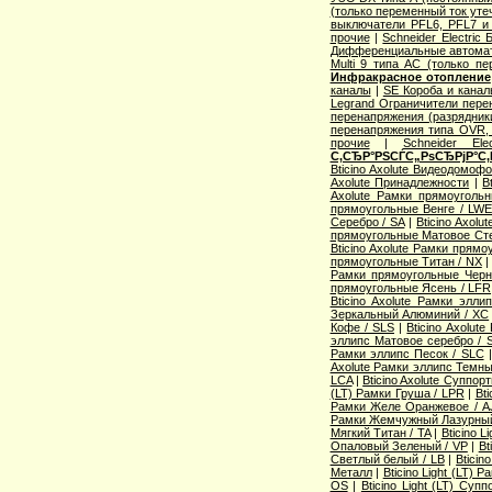
(только переменный ток уте
выключатели PFL6, PFL7 и
прочие
|
Schneider Electric
Дифференциальные автома
Multi 9 типа АС (только п
Инфракрасное отопление
каналы
|
SE Короба и кана
Legrand Ограничители пере
перенапряжения (разрядник
перенапряжения типа OVR
прочие
|
Schneider Ele
С‚СЂР°РЅСЃС„РѕСЂРјР°С‚
Bticino Axolute Видеодомоф
Axolute Принадлежности
|
B
Axolute Рамки прямоугол
прямоугольные Венге / LW
Серебро / SA
|
Bticino Axol
прямоугольные Матовое Сте
Bticino Axolute Рамки прям
прямоугольные Титан / NX
Рамки прямоугольные Черн
прямоугольные Ясень / LFR
Bticino Axolute Рамки элл
Зеркальный Алюминий / XC
Кофе / SLS
|
Bticino Axolut
эллипс Матовое серебро / 
Рамки эллипс Песок / SLC
Axolute Рамки эллипс Темны
LCA
|
Bticino Axolute Суппор
(LT) Рамки Груша / LPR
|
Bti
Рамки Желе Оранжевое / A
Рамки Жемчужный Лазурный
Мягкий Титан / TA
|
Bticino 
Опаловый Зеленый / VP
|
Bt
Светлый белый / LB
|
Bticin
Металл
|
Bticino Light (LT) 
OS
|
Bticino Light (LT) Суп