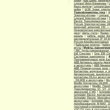
блоки
|
ABB Шины, рапредел
Legrand Viking Клеммники
|
Кросс-модули
|
Legrand Шин
рейки
|
ЩЭК Знаки электро
Трансформаторы тока
|
A
Электросчётчики
|
Legrand
Legrand Электросчётчики
|
Electric Трансформаторы то
Россия Электросчетчики 1Ф
меркурий: меркурий 230 —
Низковольтные комплектные
дачи
|
Щиты учета
|
Ящики 
каналы
|
кабель канал l
распределительные IP 54-6
Россия Коробки монтажные
|
Кабельная оплетка
|
Кабел
жгуты
|
Муфты, наконечник
|
ДКС Труба гофрированная 
EIB Сенсоры
|
Gira EIB С
Системные компоненты
|
Программируемые реле Easy
ABB Автоматы защиты двига
и аксессуары
|
ABB Миникон
ABB Промежуточные реле 
Контакторы модульные и а
Автоматические выключат
контакторы DILA и аксессуа
- DILM38 и аксессуары
|
Mo
Moeller Контакторы DILM40 
аксессуары
|
Moeller Прео
Трансформаторы ST, DT, U
двигателей Z-MS
|
Schneid
Schneider Electric Контак
Schneider Electric Многоф
аксессуары
|
Schneider Elec
преобразователи M-MAX, D
(постояный и переменный то
УЗО DX типа А (постоянный