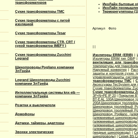
трансформаторов
ИкоЛайн бытовые об
ИкоЛайн промышлен
Сухие трансформаторы TMC
Терморегуляторы (1
Сухие трансформаторы с литой
изоляцией
Артикул
Фото
Сухие трансформаторы Tesar
Сухие трансформаторы CTR, CRT (
сухой трансформатор IMEFY )
| |
Сухие трансформаторы Zucchini
Изоляторы ERIM (ERIB)
|
Legrand
Изоляторы ERIM тип DB/P
вентиляция для трансф
температуры для трансформ
Шинопроводы Pogliano компании
Наружный конвертер
|
Рас
ЭлТрейд
защиты и контроля сухих т
управления/защиты систем
Legrand Шинопроводы Zucchini
трансформаторы TMC
|
С
компании ЭлТрейд
Аксессуары TecSystem для
Сухие трансформаторы Zucc
Сухие трансформаторы Zu
Интеллектуальные системы knx eib —
3P+N+PE IP 20
|
Покрытие BT
компании ЭлТрейд
BT-E AL 100A Шинопровод тр
200A Шинопровод троллейны
Розетки и выключатели
Шинопровод троллейный Po
Шинопровод троллейный Po
Домофоны
Шинопровод Pogliano (ал
(алюминивые шинопроводы
(алюминивые шинопроводы
Датчики, таймеры, адапторы
(алюминивые шинопроводы
(алюминивые шинопроводы
Звонки электрические
(медные шинопроводы)
|
Се
шинопроводы)
|
Серия ВS C