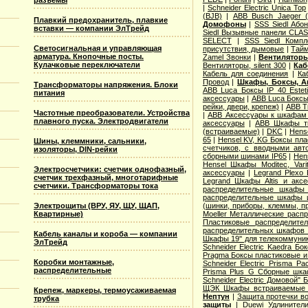
разъемы
|
Schneider Electric Unica Top
(BJB)
|
АВВ Busch Jaeger 
Плавкий предохранитель, плавкие
Домофоны
|
SSS Siedl Або
вставки — компании ЭлТрейд
Siedl Вызывные панели CLAS
SELECT
|
SSS Siedl Комп
Светосигнальная и управляющая
присутствия, дымовые
|
Тайм
арматура. Кнопочные посты.
Zamel Звонки
|
Вентиляторы
Кулачковые переключатели
Вентиляторы, silent 300
|
Каб
Кабель для соединения
|
Ка
Провод
|
Шкафы, Боксы, А
Трансформаторы напряжения. Блоки
ABB Luca Боксы IP 40 Estet
питания
аксессуары
|
ABB Luca Боксы 
рейки, двери, крепеж)
|
ABB T
Частотные преобразователи. Устройства
|
ABB Аксессуары к шкафам A
плавного пуска. Электродвигатели
аксессуары
|
ABB Шкафы ти
(встраиваемые)
|
DKC
|
Hens
65
|
Hensel KV, KG Боксы пла
Шины, клеммники, сальники,
счетчиков, с вводными авт
изоляторы, DIN-рейки
сборными шинами IP65
|
Hen
Hensel Шкафы Moditec, Vari
Электросчетчики: счетчик однофазный,
аксессуары
|
Legrand Plexo
счетчик трехфазный, многотарифные
Legrand Шкафы Altis и акс
счетчики. Трансформаторы тока
распределительные шкафы 
распределительные шкафы и
Электрощиты (ВРУ, ЯУ, ЩУ, ЩАП,
(шинки, приборы, клеммы, п
Квартирные)
Moeller Металлические расп
Пластиковые распределит
распределительных шкафов 
Кабель каналы и короба — компании
Шкафы 19'' для телекоммуни
ЭлТрейд
Schneider Electric Kaedra 
Pragma Боксы пластиковые и
Коробки монтажные,
Schneider Electric Prisma 
распределительные
Prisma Plus G Сборные шк
Schneider Electric Домовой" 
ЩЭК Шкафы встраиваемые 
Крепеж, маркеры, термоусаживаемая
Нептун
|
Защита протечки в
трубка
защиты
|
Duewi Удлинител