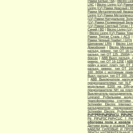
Рамки Белый / BA
|
Bticino Li
LNC
|
Bticino Living (LV) Рам
Living (LV) Рамки Красный / 
Рамки Металлический Амаран
Living (LV) Рамки Металличес
(LV) Рамки Натуральное Золо
(LV) Рамки Полимерный Белы
(LV) Рамки Светлый Титан / 
Синий / BD
|
Bticino Living (
|
Bticino Living (LV) Рамки Те
Рамки Тертая Сталь / ACS
Рамки Черный Графит / GFN
Шиповник/ LRN
|
Bticino Li
Домофония
|
Bticino Механи
разъед. реверс. тип OT 16-1
разъед. тип OT 125...2500A
|
боксах
|
ABB Выкл.-разъед. 
реверс. тип OT 16-125E
|
ABB
рейку и монт. плату тип OT 
разъед. реверс. тип OT 160
160...800A с моторным при
Выкл.-разъед. тип OT 200...2
|
ABB Выключатели нагруз
предохранителями тип XLP
модульные E200 на DIN-р
предохранители NH на плат
Выключатель-разъединитель 
Legrand Рубильники моду
трансформаторы, счетчики,
Schneider Electric Interp
разъединители, предохранит
Schneider Electric Рубильн
Р»Р°Р¶РґРµРЅРёСЏ, РїРѕРІ
Рё РІРµРЅС‚РёР»СЏС†РёС
обогрева пола и кровли
Датчики воды и осадков Про
КАБЕЛИ СИЛОВЫЕ И ПРО
ЛЕНТЫ НАГРЕВАТЕЛЬНЫЕ 