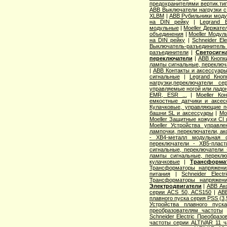
предохранителями вертик.т
ABB Выключатели нагрузки с
XLBM
|
ABB Рубильники моду
на DIN рейку
|
Legrand 
модульные
|
Moeller Держате
объединения
|
Moeller Модул
на DIN рейку
|
Schneider El
Выключатель-разъединитель
разъединители
|
Светосигн
переключатели
|
ABB Кнопки
лампы сигнальные, переключа
|
ABB Контакты и аксессуары
сигнальные
|
Legrand Кноп
нагрузки,переключатели с
управляемые ногой или ладо
EMR, ESR ...
|
Moeller Ко
емкостные датчики и аксес
Кулачковые, управляющие п
башни SL и аксессуары
|
Mo
Moeller Защитные кожухи CI
Moeller Устройства управл
лампочки, переключатели, а
- XB4-металл модульная 
переключатели - XB5-пласт
сигнальные, переключатели 
лампы сигнальные, переклю
кулачковые
|
Трансформа
Трансформаторы напряжени
питания
|
Schneider Elec
Трансформаторы напряжен
Электродвигатели
|
ABB Ак
серии ACS 50, ACS150
|
AB
плавного пуска серия PSS (3
Устройства плавного пуска 
преобразователям частоты
Schneider Electric Преобраз
частоты серии ALTIVAR 11 ча