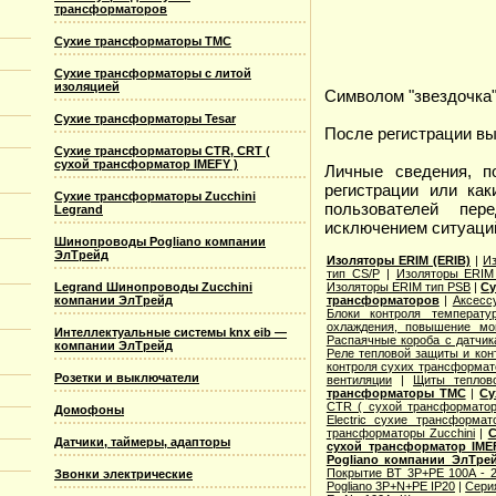
трансформаторов
Сухие трансформаторы TMC
Сухие трансформаторы с литой
изоляцией
Символом "звездочка"
Сухие трансформаторы Tesar
После регистрации в
Сухие трансформаторы CTR, CRT (
сухой трансформатор IMEFY )
Личные сведения, п
регистрации или ка
Сухие трансформаторы Zucchini
пользователей пер
Legrand
исключением ситуаций
Шинопроводы Pogliano компании
ЭлТрейд
Изоляторы ERIM (ERIB)
|
И
тип CS/P
|
Изоляторы ERIM
Legrand Шинопроводы Zucchini
Изоляторы ERIM тип PSB
|
Су
компании ЭлТрейд
трансформаторов
|
Аксесс
Блоки контроля температу
охлаждения, повышение м
Интеллектуальные системы knx eib —
Распаячные короба с датчик
компании ЭлТрейд
Реле тепловой защиты и кон
контроля сухих трансформат
Розетки и выключатели
вентиляции
|
Щиты теплов
трансформаторы TMC
|
Су
CTR ( сухой трансформато
Домофоны
Electric cухие трансформат
трансформаторы Zucchini
|
С
Датчики, таймеры, адапторы
сухой трансформатор IME
Pogliano компании ЭлТре
Покрытие BT 3P+PE 100A - 2
Звонки электрические
Pogliano 3P+N+PE IP20
|
Сери