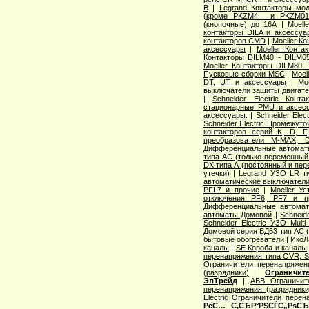
B
|
Legrand Контакторы мо
(кроме PKZM4... и PKZM01.
(кнопочные) до 16А
|
Moel
контакторы DILA и аксессуа
контакторов CMD
|
Moeller К
аксессуары
|
Moeller Конт
Контакторы DILM40 - DILM6
Moeller Контакторы DILM80 
Пусковые сборки MSC
|
Moel
DT, UT и аксессуары
|
Mo
выключатели защиты двигат
|
Schneider Electric Кон
стационарные PMU и аксес
аксессуары.
|
Schneider Ele
Schneider Electric Промежут
контакторов серий K, D, F
преобразователи M-MAX, 
Дифференциальные автомат
типа АС (только переменный 
DX типа А (постоянный и пер
утечки)
|
Legrand УЗО LR ти
автоматические выключател
PFL7 и прочие
|
Moeller У
отключения PF6, PF7 и п
Дифференциальные автоматы
автоматы Домовой
|
Schneid
Schneider Electric УЗО Mult
Домовой серия ВД63 тип АС (
бытовые обогреватели
|
ИкоЛ
каналы
|
SE Короба и каналы
перенапряжения типа OVR,
Ограничители перенапряже
(разрядники)
|
Ограничит
ЭлТрейд
|
ABB Ограничи
перенапряжения (разрядники
Electric Ограничители перен
РёС… С‚СЂР°РЅСЃС„РѕСЂР