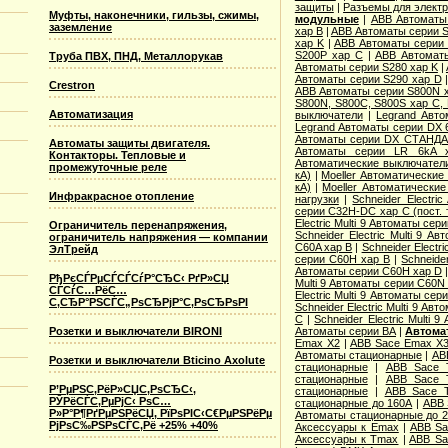
защиты
|
Разъемы для элект
Муфты, наконечники, гильзы, сжимы,
модульные
|
ABB Автоматы 
заземление
хар B
|
ABB Автоматы серии S
хар K
|
ABB Автоматы серии 
S200P хар C
|
ABB Автомат
Труба ПВХ, ПНД, Металлорукав
Автоматы серии S280 хар K
|
Автоматы серии S290 хар D
Crestron
ABB Автоматы серии S800N 
S800N, S800C, S800S хар С,
Автоматизация
выключатели
|
Legrand Авт
Legrand Автоматы серии DX 
Автоматы серии DX СТАНДА
Автоматы защиты двигателя.
Автоматы серии LR 6kA 
Контакторы. Тепловые и
Автоматические выключател
промежуточные реле
кА)
|
Moeller Автоматические
кА)
|
Moeller Автоматические
Инфракрасное отопление
нагрузки
|
Schneider Electr
серии C32H-DC хар C (пост. 
Electric Multi 9 Автоматы се
Ограничитель перенапряжения,
Schneider Electric Multi 9 
ограничитель напряжения — компании
C60A хар B
|
Schneider Electr
ЭлТрейд
серии C60H хар B
|
Schneide
Автоматы серии C60H хар D
РђРєСЃРµСЃСЃСѓР°СЂС‹ РґР»СЏ
Multi 9 Автоматы серии C60N
СЃСѓС…РёС…
Electric Multi 9 Автоматы се
С‚СЂР°РЅСЃС„РѕСЂРјР°С‚РѕСЂРѕРІ
Schneider Electric Multi 9 Ав
С
|
Schneider Electric Multi
Розетки и выключатели BIRONI
Автоматы серии ВА
|
Автома
Emax X2
|
ABB Sace Emax X
Автоматы стационарные
|
AB
Розетки и выключатели Bticino Axolute
стационарные
|
ABB Sace 
стационарные
|
ABB Sace 
Р’РµРЅС‚РёР»СЏС‚РѕСЂС‹,
стационарные
|
ABB Sace 
РЎРёСЃС‚РµРјС‹ РѕС…
стационарные до 160А
|
ABB 
Р»Р°Р¶РґРµРЅРёСЏ, РїРѕРІС‹С€РµРЅРёРµ
Автоматы стационарные до 
РјРѕС‰РЅРѕСЃС‚Рё +25% +40%
Аксессуары к Emax
|
ABB Sa
Аксессуары к Tmax
|
ABB Sa