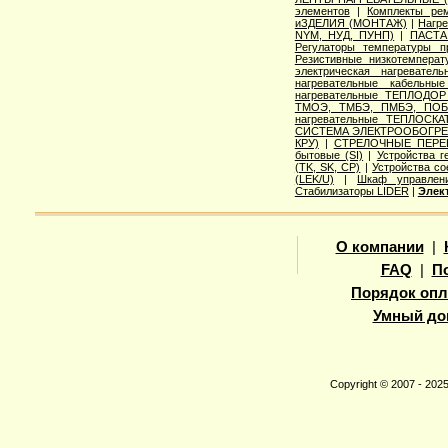
элементов
|
Комплекты ре
иЗДЕЛИЯ (МОНТАЖ)
|
Нагр
NYM, НУД, ПУНП)
|
ПАСТА
Регулаторы температуры 
Резистивные низкотемпера
электрическая нагреватель
нагревательные кабельны
нагревательные ТЕПЛОДОР
ТМОЭ, ТМБЭ, ПМБЭ, ПОБ
нагревательные ТЕПЛОСКА
СИСТЕМА ЭЛЕКТРООБОГРЕВ
КРУ)
|
СТРЕЛОЧНЫЕ ПЕРЕ
бытовые (SI)
|
Устройства г
(TK, SK, СР)
|
Устройства с
(LEK/U)
|
Шкаф управлени
Стабилизаторы LIDER
|
Элек
О компании
|
FAQ
|
П
Порядок опл
Умный до
Copyright © 2007 - 20