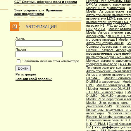
Legrand DMX Автоматы ста
ССТ Системы обогрева пола и кровли
DPX Автоматы стационарные
Moeller NZM диагностика
|
M
Электродвигатели. Крановые
Moeller Автоматические 
электродвигатели
Автоматические выключател
выключатели LZM3, выключат
выключатели нагрузки LN4 
нагрузки N1, PN1 до 160А
|
PN2 до 250А
|
Moeller Автом
Moeller Автоматические вы
Аксессуары для NZM 1-4 вт
Логин:
моторные привода
|
Moeller
Автоматы стационарные
|
Sc
Compact Аксессуары к авто
Пароль:
Electric Easypact Аксессуа
промежуточные реле moelle
Контакторы модульные и акс
Миниконтакторы стационарн
Запомнить меня на этом компьютере
твердотельные реле
|
ABB Пр
Тепловые реле для контакторо
Автоматические выключате
Регистрация
Автоматические выключател
PKZM4…
|
Moeller Вспомог
Забыли свой пароль?
DILEEM и аксессуары
|
Moell
CMD
|
Moeller Контакторы DI
|
Moeller Контакторы DILM185
- DILM65 и аксессуары
|
Mo
DILM80 - DILM150 и аксессу
Moeller Реле перегрузки и 
Moeller Электронные реле
двигателей Z-MS
|
Schneider
Контакторы модульные и 
аксессуары
|
Schneider Elec
Electric Многофункционал
Промежуточные реле SK, K, 
K, D, F, PMU.
|
Zamel Контак
DV
|
Узо, дифференциаль
защиты
|
ABB Дифференциал