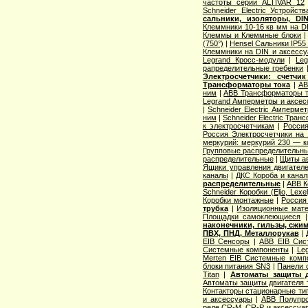
частоты серии ALTIVAR 12
Schneider Electric Устройств
сальники, изоляторы, DIN
Клеммники 10-16 кв мм на D
Клеммы и Клеммные блоки
(750°)
|
Hensel Сальники IP55 
Клеммники на DIN и аксесс
Legrand Кросс-модули
|
Le
рапределительные гребенки
Электросчетчики: счетчи
Трансформаторы тока
|
AB
ним
|
ABB Трансформаторы т
Legrand Амперметры и аксес
|
Schneider Electric Амперме
ним
|
Schneider Electric Тра
к электросчетчикам
|
Росси
Россия Электросчетчики на
меркурий: меркурий 230 — 
Групповые распределительн
распределительные
|
Щиты а
Ящики управления двигател
каналы
|
ДКС Короба и кана
распределительные
|
ABB К
Schneider Коробки (Eljo, Lexel
Коробки монтажные
|
Россия
трубка
|
Изоляционные мат
Площадки самоклеющиеся
наконечники, гильзы, сжи
ПВХ, ПНД, Металлорукав
|
EIB Сенсоры
|
ABB EIB Сис
Системные компоненты
|
Leg
Merten EIB Системные комп
блоки питания SN3
|
Панели 
Titan
|
Автоматы защиты д
Автоматы защиты двигателя 
Контакторы стационарные тип
и аксессуары
|
ABB Полупро
реле CR-M, CR-P и аксессуа