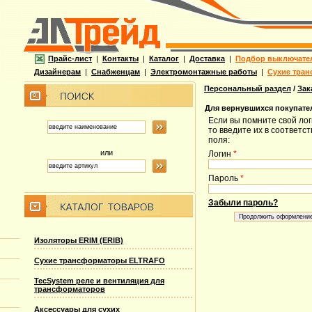
Прайс-лист
|
Контакты
|
Каталог
|
Доставка
|
Подбор выключате
Дизайнерам
|
Снабженцам
|
Электромонтажные работы
|
Сухие тран
Персональный раздел
/
Зак
Для вернувшихся покупате
Если вы помните свой лог
то введите их в соответс
поля:
или
Логин
*
Пароль
*
Забыли пароль?
Изоляторы ERIM (ERIB)
Сухие трансформаторы ELTRAFO
TecSystem реле и вентиляция для
трансформаторов
Аксессуары для сухих