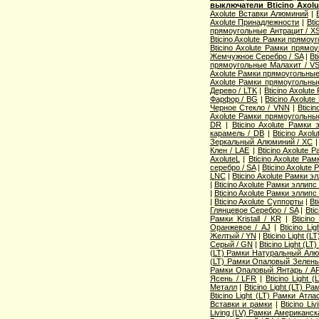
выключатели Bticino Axolu
Axolute Вставки Алюминий
|
Axolute Принадлежности
|
Bti
прямоугольные Антрацит / X
Bticino Axolute Рамки прямоу
Bticino Axolute Рамки прямо
Жемчужное Серебро / SA
|
Bt
прямоугольные Малахит / V
Axolute Рамки прямоугольные
Axolute Рамки прямоугольны
Дерево / LTK
|
Bticino Axolut
Фарфор / BG
|
Bticino Axolu
Черное Стекло / VNN
|
Btici
Axolute Рамки прямоугольны
DR
|
Bticino Axolute Рамки
карамель / DB
|
Bticino Axo
Зеркальный Алюминий / XC
Клен / LAE
|
Bticino Axolute
AxoluteL
|
Bticino Axolute Ра
серебро / SA
|
Bticino Axolut
LNC
|
Bticino Axolute Рамки э
|
Bticino Axolute Рамки эллип
|
Bticino Axolute Рамки эллипс
|
Bticino Axolute Суппорты
|
Bt
Глянцевое Серебро / SA
|
Bti
Рамки Kristall / KR
|
Bticin
Оранжевое / AJ
|
Bticino L
Желтый / YN
|
Bticino Light 
Серый / GN
|
Bticino Light (L
(LT) Рамки Натуральный Алю
(LT) Рамки Опаловый Зелены
Рамки Опаловый Янтарь / A
Ясень / LFR
|
Bticino Light
Металл
|
Bticino Light (LT) Р
Bticino Light (LT) Рамки Атл
Вставки и рамки
|
Bticino Li
Living (LV) Рамки Американск