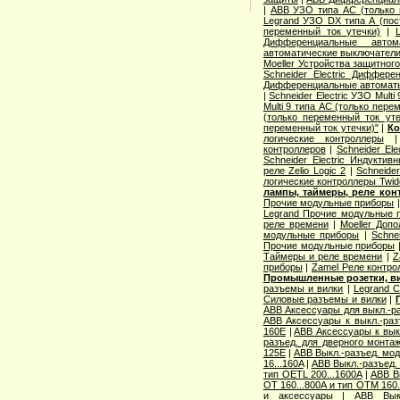
|
ABB УЗО типа АС (только 
Legrand УЗО DX типа А (пос
переменный ток утечки)
|
Дифференциальные автом
автоматические выключатели
Moeller Устройства защитног
Schneider Electric Диффер
Дифференциальные автомат
|
Schneider Electric УЗО Mult
Multi 9 типа АС (только пере
(только переменный ток уте
переменный ток утечки)"
|
Ко
логические контроллеры
контроллеров
|
Schneider Ele
Schneider Electric Индуктив
реле Zelio Logic 2
|
Schneide
логические контроллеры Twid
лампы, таймеры, реле кон
Прочие модульные приборы
Legrand Прочие модульные 
реле времени
|
Moeller Доп
модульные приборы
|
Schne
Прочие модульные приборы
Таймеры и реле времени
|
Z
приборы
|
Zamel Реле контро
Промышленные розетки, в
разъемы и вилки
|
Legrand 
Силовые разъемы и вилки
|
ABB Аксессуары для выкл.-ра
ABB Аксессуары к выкл.-разъ
160E
|
ABB Аксессуары к выкл
разъед. для дверного монта
125E
|
ABB Выкл.-разъед. мод
16...160A
|
ABB Выкл.-разъед. 
тип OETL 200...1600A
|
ABB Вы
OT 160...800A и тип OTМ 160
и аксессуары
|
ABB Выкл