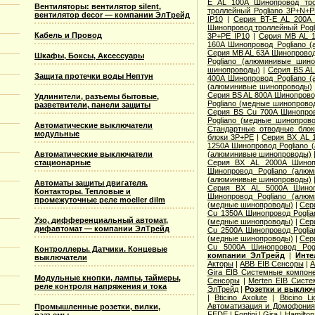
E AL 100A Шинопровод тро
Вентиляторы: вентилятор silent,
троллейный Pogliano 3P+N+P
вентилятор decor — компании ЭлТрейд
IP10
|
Серия BT-E AL 200A 
Шинопровод троллейный Pogl
Кабель и Провод
3P+PE IP10
|
Серия MB AL 1
160A Шинопровод Pogliano 
Серия MB AL 63A Шинопровод
Шкафы, Боксы, Аксессуары
Pogliano (алюминивые шино
шинопроводы)
|
Серия ВS AL
Защита протечки воды Нептун
400A Шинопровод Pogliano 
(алюминивые шинопроводы)
Серия ВS AL 800A Шинопрово
Удлинители, разъемы бытовые,
Pogliano (медные шинопрово
разветвители, панели защиты
Серия ВS Cu 700A Шинопров
Pogliano (медные шинопров
Автоматические выключатели
Стандартные отводные блок
модульные
блоки 3P+PE
|
Серия ВХ AL 
1250A Шинопровод Pogliano
Автоматические выключатели
(алюминивые шинопроводы)
стационарные
Серия ВХ AL 2000A Шинопр
Шинопровод Pogliano (алю
(алюминивые шинопроводы)
Автоматы защиты двигателя.
Серия ВХ AL 5000A Шиноп
Контакторы. Тепловые и
Шинопровод Pogliano (алю
промежуточные реле moeller dilm
(медные шинопроводы)
|
Сер
Cu 1350A Шинопровод Pogli
Узо, дифференциальный автомат,
(медные шинопроводы)
|
Сер
дифавтомат — компании ЭлТрейд
Cu 2500A Шинопровод Pogli
(медные шинопроводы)
|
Сер
Cu 5000A Шинопровод Pogl
Контроллеры. Датчики. Концевые
компании ЭлТрейд
|
Инте
выключатели
Акторы
|
ABB EIB Сенсоры
|
A
Gira EIB Системные компон
Модульные кнопки, лампы, таймеры,
Сенсоры
|
Merten EIB Сист
реле контроля напряжения и тока
ЭлТрейд
|
Розетки и выклю
|
Bticino Axolute
|
Bticino L
Автоматизация и Домофония
Промышленные розетки, вилки,
FEDE
|
Fontini
|
Gira
|
Hamilton