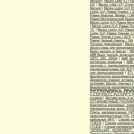
Металл
|
Bticino Light (LT) 
OS
|
Bticino Light (LT) Суп
Металл
|
Bticino Living (LV
Living (LV) Рамки Графит / 
Рамки Красное Дерево / L
Рамки Металлический Амара
Bticino Living (LV) Рамки Ме
|
Bticino Living (LV) Рамки 
TC
|
Bticino Living (LV) Ра
Living (LV) Рамки Темная С
Рамки Тертая Сталь / ACS
|
Рамки Черный Никель / NN
Terraneo Домофония
|
Btici
Аксессуары для предохрани
Выкл.-разъед. в боксах
|
AB
ABB Выкл.-разъед. модульны
OETL 200...1600A
|
ABB Вык
моторным приводом
|
ABB 
нагрузки с предохранителя
предохранителями тип XLP
для предохранителей
|
ETI
Выключатель-разъединитель
Держатели плавких вставок
Schneider Electric Interpac
Выключатель-разъединител
Р»Р°Р¶РґРµРЅРёСЏ, РїРѕ
С‚СЂР°РЅСЃС„РѕСЂРјР°С‚
осадков
|
Датчики воды и о
УСТАНОВОЧНЫЕ (ПОЛУФА
Комплекты крепежных элем
Нагревательные маты STO
Плиты нагревательные (НП
низкотемпературные (НО, Н
кабельные МНТ
|
Секции н
(ТДОЭ)
|
Секции нагреват
(ТСБЭ)
|
Секции нагревате
ТЕПЛОСКАТ (КОМПЛЕКТ)
Термодатчики
|
Терморегуля