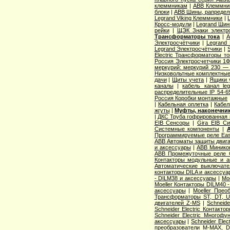
клеммникам
|
ABB Клеммник
блоки
|
ABB Шины, рапредел
Legrand Viking Клеммники
|
Кросс-модули
|
Legrand Шин
рейки
|
ЩЭК Знаки электро
Трансформаторы тока
|
A
Электросчётчики
|
Legrand
Legrand Электросчётчики
|
Electric Трансформаторы то
Россия Электросчетчики 1Ф
меркурий: меркурий 230 —
Низковольтные комплектные
дачи
|
Щиты учета
|
Ящики 
каналы
|
кабель канал l
распределительные IP 54-6
Россия Коробки монтажные
|
Кабельная оплетка
|
Кабел
жгуты
|
Муфты, наконечник
|
ДКС Труба гофрированная 
EIB Сенсоры
|
Gira EIB С
Системные компоненты
|
Программируемые реле Easy
ABB Автоматы защиты двига
и аксессуары
|
ABB Миникон
ABB Промежуточные реле 
Контакторы модульные и а
Автоматические выключат
контакторы DILA и аксессуа
- DILM38 и аксессуары
|
Mo
Moeller Контакторы DILM40 
аксессуары
|
Moeller Прео
Трансформаторы ST, DT, U
двигателей Z-MS
|
Schneid
Schneider Electric Контак
Schneider Electric Многоф
аксессуары
|
Schneider Elec
преобразователи M-MAX, D