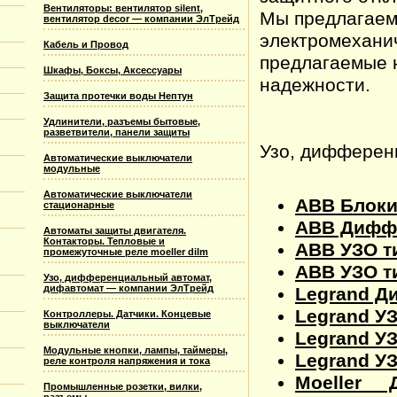
Вентиляторы: вентилятор silent,
Мы предлагаем
вентилятор decor — компании ЭлТрейд
электромехани
Кабель и Провод
предлагаемые н
Шкафы, Боксы, Аксессуары
надежности.
Защита протечки воды Нептун
Удлинители, разъемы бытовые,
разветвители, панели защиты
Узо, дифферен
Автоматические выключатели
модульные
Автоматические выключатели
ABB Блоки
стационарные
ABB Диффе
Автоматы защиты двигателя.
Контакторы. Тепловые и
ABB УЗО ти
промежуточные реле moeller dilm
ABB УЗО ти
Узо, дифференциальный автомат,
дифавтомат — компании ЭлТрейд
Legrand Д
Legrand УЗ
Контроллеры. Датчики. Концевые
выключатели
Legrand УЗ
Модульные кнопки, лампы, таймеры,
Legrand УЗ
реле контроля напряжения и тока
Moeller 
Промышленные розетки, вилки,