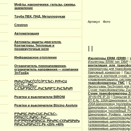
Муфты, наконечники, гильзы, сжимы,
заземление
Труба ПВХ, ПНД, Металлорукав
Артикул
Фото
Crestron
Автоматизация
Автоматы защиты двигателя.
Контакторы. Тепловые и
| |
промежуточные реле
Инфракрасное отопление
Изоляторы ERIM (ERIB)
|
Изоляторы ERIM тип DB/P
вентиляция для трансф
Ограничитель перенапряжения,
температуры для трансформ
ограничитель напряжения — компании
Наружный конвертер
|
Рас
ЭлТрейд
защиты и контроля сухих т
управления/защиты систем
РђРєСЃРµСЃСЃСѓР°СЂС‹ РґР»СЏ
трансформаторы TMC
|
С
СЃСѓС…РёС…
Аксессуары TecSystem для
С‚СЂР°РЅСЃС„РѕСЂРјР°С‚РѕСЂРѕРІ
Сухие трансформаторы Zucc
Сухие трансформаторы Zu
3P+N+PE IP 20
|
Покрытие BT
Розетки и выключатели BIRONI
BT-E AL 100A Шинопровод тр
200A Шинопровод троллейны
Розетки и выключатели Bticino Axolute
Шинопровод троллейный Po
Шинопровод троллейный Po
Р’РµРЅС‚РёР»СЏС‚РѕСЂС‹,
Шинопровод Pogliano (ал
РЎРёСЃС‚РµРјС‹ РѕС…
(алюминивые шинопроводы
Р»Р°Р¶РґРµРЅРёСЏ, РїРѕРІС‹С€РµРЅРёРµ
(алюминивые шинопроводы
РјРѕС‰РЅРѕСЃС‚Рё +25% +40%
(алюминивые шинопроводы
(алюминивые шинопроводы