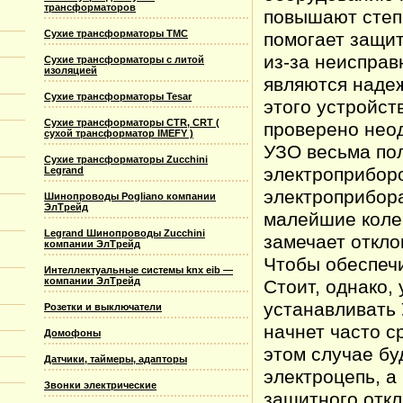
трансформаторов
повышают степе
Сухие трансформаторы TMC
помогает защи
из-за неиспра
Сухие трансформаторы с литой
изоляцией
являются надеж
Сухие трансформаторы Tesar
этого устройст
Сухие трансформаторы CTR, CRT (
проверено неод
сухой трансформатор IMEFY )
УЗО весьма пол
Сухие трансформаторы Zucchini
электроприбор
Legrand
электроприбора
Шинопроводы Pogliano компании
ЭлТрейд
малейшие колеб
Legrand Шинопроводы Zucchini
замечает откло
компании ЭлТрейд
Чтобы обеспечи
Интеллектуальные системы knx eib —
компании ЭлТрейд
Стоит, однако,
устанавливать 
Розетки и выключатели
начнет часто с
Домофоны
этом случае бу
Датчики, таймеры, адапторы
электроцепь, а
Звонки электрические
защитного отк