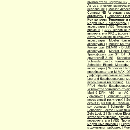
выключатели нагрузки N2,
Автоматические выключате
исполнение
|
Moeller Аксе
Compact NB Автоматы ста
автоматам
|
Schneider Ele
Контакторы. Тепловые и 
модульные и аксессуары
аксессуары
|
ABB Полупров
времени
|
ABB Тепловые р
выключатели PKZ... (кроме 
Автоматические выключат
аксессуары
|
Moeller Конт
аксессуары
|
Moeller Конт
Контакторы DILM40 - DILM
аксессуары
|
Moeller Прео
Трансформаторы ST, DT, U
двигателей Z-MS
|
Schneid
Schneider Electric Контак
Schneider Electric Многоф
аксессуары
|
Schneider Elec
преобразователи M-MAX, D
Дифференциальные автома
Legrand Дифференциальные
переменный ток утечки)
|
Le
PFL4
|
Moeller Дифференциа
Устройства защитного откл
Multi 9 DPN.. VIGI тип AС
Домовой""
|
Schneider Elec
переменный ток утечки)
|
Sc
серия ВД63 тип АС (только
контроллеры
|
Schneider E
Schneider Electric Емкостны
Zelio Logic 2
|
Schneider Ele
Фотоэлектрические датчик
переключатели
|
ABB Прочи
модульные приборы
|
Legra
модульным приборам.
|
Moe