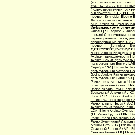
(постояный и переменный то
УЗО DX типа А (постоянный
(только переменный ток уте
выключатели PFL6, PFL7 и
прочие
|
Schneider Electric
Дифференциальные автома
Multi 9 типа АС (только п
Инфракрасное отопление
каналы
|
SE Короба и кана
Legrand Ограничители пере
перенапряжения (разрядник
перенапряжения типа OVR
прочие
|
Schneider Ele
С‚СЂР°РЅСЃС„РѕСЂРјР°С‚
Bticino Axolute Видеодомоф
Axolute Принадлежности
|
B
Axolute Рамки прямоугол
прямоугольные Венге / LW
Серебро / SA
|
Bticino Axol
прямоугольные Матовое Сте
Bticino Axolute Рамки прям
прямоугольные Титан / NX
Рамки прямоугольные Черн
прямоугольные Ясень / LFR
Bticino Axolute Рамки элл
Зеркальный Алюминий / XC
Кофе / SLS
|
Bticino Axolut
эллипс Матовое серебро / 
Рамки эллипс Песок / SLC
Axolute Рамки эллипс Темны
LCA
|
Bticino Axolute Суппор
(LT) Рамки Груша / LPR
|
Bti
Рамки Желе Оранжевое / A
Рамки Жемчужный Лазурный
Мягкий Титан / TA
|
Bticino 
Опаловый Зеленый / VP
|
Bt
Светлый белый / LB
|
Bticin