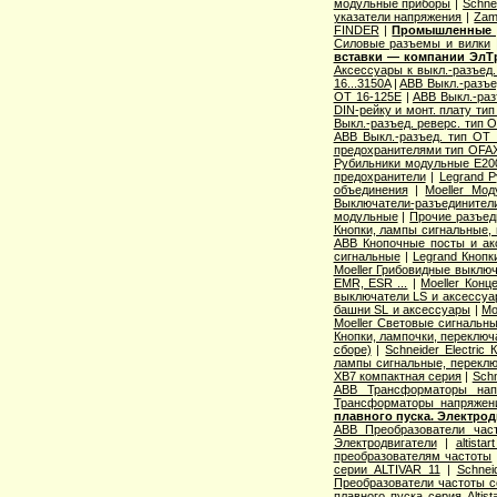
модульные приборы
|
Schne
указатели напряжения
|
Zam
FINDER
|
Промышленные р
Cиловые разъемы и вилки
вставки — компании ЭлТ
Аксессуары к выкл.-разъед.
16...3150A
|
ABB Выкл.-разъе
OT 16-125E
|
ABB Выкл.-раз
DIN-рейку и монт. плату ти
Выкл.-разъед. реверс. тип 
ABB Выкл.-разъед. тип OT 2
предохранителями тип OFA
Рубильники модульные E200
предохранители
|
Legrand 
объединения
|
Moeller Мо
Выключатели-разъединители
модульные
|
Прочие разъед
Кнопки, лампы сигнальные, 
ABB Кнопочные посты и ак
сигнальные
|
Legrand Кнопк
Moeller Грибовидные выклю
EMR, ESR ...
|
Moeller Конц
выключатели LS и аксессу
башни SL и аксессуары
|
Mo
Moeller Световые сигнальн
Кнопки, лампочки, переключ
сборе)
|
Schneider Electri
лампы сигнальные, переклю
XB7 компактная серия
|
Schn
ABB Трансформаторы нап
Трансформаторы напряжен
плавного пуска. Электро
ABB Преобразователи час
Электродвигатели
|
altista
преобразователям частоты
серии ALTIVAR 11
|
Schnei
Преобразователи частоты с
плавного пуска серия Altist