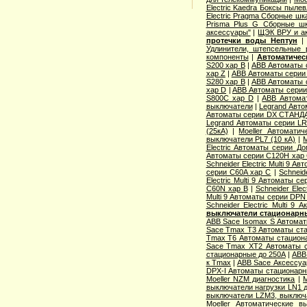
Electric Kaedra Боксы пыле
Electric Pragma Сборные ш
Prisma Plus G Сборные ш
аксессуары"
|
ЩЭК ВРУ и а
протечки воды Нептун
Удлинители, штепсельные 
компоненты
|
Автоматичес
S200 хар B
|
ABB Автоматы 
хар Z
|
ABB Автоматы серии
S280 хар B
|
ABB Автоматы 
хар D
|
ABB Автоматы серии
S800C хар D
|
ABB Автома
выключатели
|
Legrand Авто
Автоматы серии DX СТАНДА
Legrand Автоматы серии LR
(25кА)
|
Moeller Автоматич
выключатели PL7 (10 кА)
|
M
Electric Aвтоматы серии Д
Автоматы серии C120H хар
Schneider Electric Multi 9 А
серии C60A хар C
|
Schneid
Electric Multi 9 Автоматы с
C60N хар B
|
Schneider Elec
Multi 9 Автоматы серии DPN
Schneider Electric Multi 9
выключатели стационарн
ABB Sace Isomax S Автома
Sace Tmax T3 Автоматы ст
Tmax T6 Автоматы стацион
Sace Tmax XT2 Автоматы с
стационарные до 250А
|
ABB
к Tmax
|
ABB Sace Аксессуа
DPX-I Автоматы стационар
Moeller NZM диагностика
|
M
выключатели нагрузки LN1 
выключатели LZM3, выключа
Moeller Автоматические 