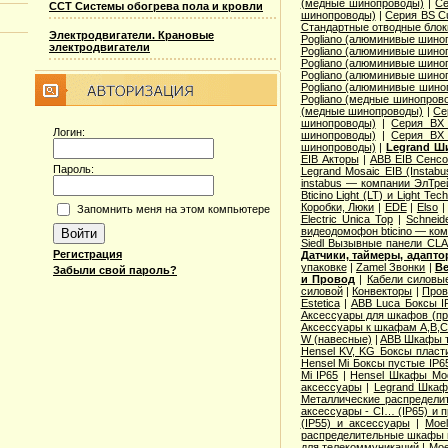
(медные шинопроводы)
|
Се
ССТ Системы обогрева пола и кровли
шинопроводы)
|
Серия ВS C
Стандартные отводные блок
Электродвигатели. Крановые
Pogliano (алюминивые шино
электродвигатели
Pogliano (алюминивые шино
Pogliano (алюминивые шино
Pogliano (алюминивые шино
Pogliano (алюминивые шино
Pogliano (медные шинопров
(медные шинопроводы)
|
Се
шинопроводы)
|
Серия ВХ 
Логин:
шинопроводы)
|
Серия ВХ 
шинопроводы)
|
Legrand Ш
EIB Акторы
|
ABB EIB Сенс
Пароль:
Legrand Mosaic ЕIB (Instabu
instabus — компании ЭлТре
Bticino Light (LT) и Light Tec
Коробки, Люки
|
EDE
|
Elso
Запомнить меня на этом компьютере
Electric Unica Top
|
Schneid
видеодомофон bticino — ко
Siedl Вызывные панели CL
Регистрация
Датчики, таймеры, адапт
упаковке
|
Zamel Звонки
|
Ве
Забыли свой пароль?
и Провод
|
Кабели силовы
силовой
|
Конвекторы
|
Пров
Estetica
|
ABB Luca Боксы I
Аксессуары для шкафов (про
Аксессуары к шкафам A,B,C,
W (навесные)
|
ABB Шкафы т
Hensel KV, KG Боксы пласт
Hensel Mi Боксы пустые IP6
Mi IP65
|
Hensel Шкафы Modi
аксессуары
|
Legrand Шкафы
Металлические распределит
аксессуары - CI… (IP65) и 
(IP55) и аксессуары
|
Moe
распределительные шкафы 
для телекоммуникаций
|
Moe