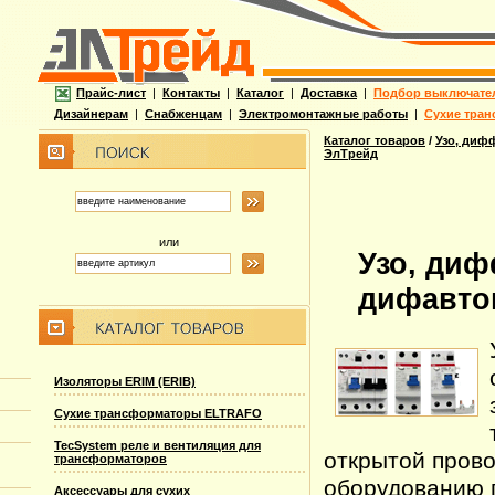
Прайс-лист
|
Контакты
|
Каталог
|
Доставка
|
Подбор выключате
Дизайнерам
|
Снабженцам
|
Электромонтажные работы
|
Сухие тран
Каталог товаров
/
Узо, диф
ЭлТрейд
или
Узо, ди
дифавто
Изоляторы ERIM (ERIB)
Сухие трансформаторы ELTRAFO
TecSystem реле и вентиляция для
открытой прово
трансформаторов
оборудованию 
Аксессуары для сухих