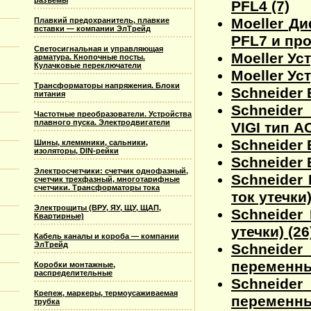
разъемы
PFL4 (7)
Moeller Д
Плавкий предохранитель, плавкие
вставки — компании ЭлТрейд
PFL7 и про
Светосигнальная и управляющая
Moeller Ус
арматура. Кнопочные посты.
Кулачковые переключатели
Moeller Ус
Трансформаторы напряжения. Блоки
Schneider 
питания
Schneider
Частотные преобразователи. Устройства
плавного пуска. Электродвигатели
VIGI тип AС
Schneider
Шины, клеммники, сальники,
изоляторы, DIN-рейки
Schneider
Электросчетчики: счетчик однофазный,
Schneider 
счетчик трехфазный, многотарифные
счетчики. Трансформаторы тока
ток утечки)
Электрощиты (ВРУ, ЯУ, ЩУ, ЩАП,
Schneider
Квартирные)
утечки) (26
Кабель каналы и короба — компании
ЭлТрейд
Schneider
переменный
Коробки монтажные,
распределительные
Schneider
Крепеж, маркеры, термоусаживаемая
переменный
трубка