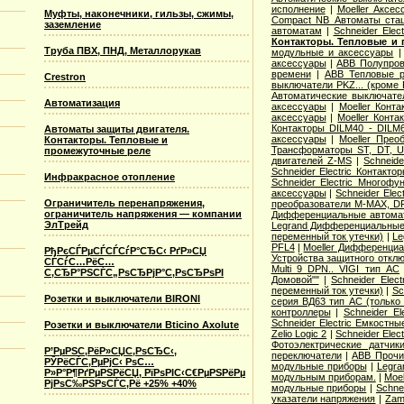
исполнение
|
Moeller Аксе
Муфты, наконечники, гильзы, сжимы,
Compact NB Автоматы ста
заземление
автоматам
|
Schneider Ele
Контакторы. Тепловые и 
Труба ПВХ, ПНД, Металлорукав
модульные и аксессуары
аксессуары
|
ABB Полупров
времени
|
ABB Тепловые р
Crestron
выключатели PKZ... (кроме 
Автоматические выключат
Автоматизация
аксессуары
|
Moeller Конт
аксессуары
|
Moeller Конт
Контакторы DILM40 - DILM
Автоматы защиты двигателя.
аксессуары
|
Moeller Прео
Контакторы. Тепловые и
Трансформаторы ST, DT, U
промежуточные реле
двигателей Z-MS
|
Schneid
Schneider Electric Контак
Инфракрасное отопление
Schneider Electric Многоф
аксессуары
|
Schneider Elec
Ограничитель перенапряжения,
преобразователи M-MAX, D
ограничитель напряжения — компании
Дифференциальные автома
ЭлТрейд
Legrand Дифференциальные
переменный ток утечки)
|
Le
PFL4
|
Moeller Дифференциа
РђРєСЃРµСЃСЃСѓР°СЂС‹ РґР»СЏ
Устройства защитного откл
СЃСѓС…РёС…
Multi 9 DPN.. VIGI тип AС
С‚СЂР°РЅСЃС„РѕСЂРјР°С‚РѕСЂРѕРІ
Домовой""
|
Schneider Elec
переменный ток утечки)
|
Sc
Розетки и выключатели BIRONI
серия ВД63 тип АС (только
контроллеры
|
Schneider E
Schneider Electric Емкостны
Розетки и выключатели Bticino Axolute
Zelio Logic 2
|
Schneider Ele
Фотоэлектрические датчик
Р’РµРЅС‚РёР»СЏС‚РѕСЂС‹,
переключатели
|
ABB Прочи
РЎРёСЃС‚РµРјС‹ РѕС…
модульные приборы
|
Legra
Р»Р°Р¶РґРµРЅРёСЏ, РїРѕРІС‹С€РµРЅРёРµ
модульным приборам.
|
Moe
РјРѕС‰РЅРѕСЃС‚Рё +25% +40%
модульные приборы
|
Schne
указатели напряжения
|
Zam