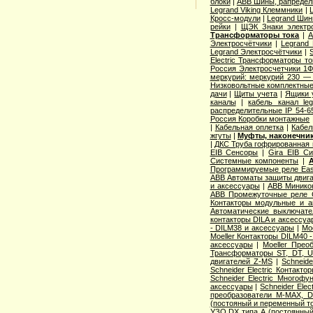
блоки
|
ABB Шины, рапредел
Legrand Viking Клеммники
|
Кросс-модули
|
Legrand Шин
рейки
|
ЩЭК Знаки электро
Трансформаторы тока
|
A
Электросчётчики
|
Legrand
Legrand Электросчётчики
|
Electric Трансформаторы то
Россия Электросчетчики 1Ф
меркурий: меркурий 230 —
Низковольтные комплектные
дачи
|
Щиты учета
|
Ящики 
каналы
|
кабель канал l
распределительные IP 54-6
Россия Коробки монтажные
|
Кабельная оплетка
|
Кабел
жгуты
|
Муфты, наконечник
|
ДКС Труба гофрированная 
EIB Сенсоры
|
Gira EIB С
Системные компоненты
|
Программируемые реле Easy
ABB Автоматы защиты двига
и аксессуары
|
ABB Миникон
ABB Промежуточные реле 
Контакторы модульные и а
Автоматические выключат
контакторы DILA и аксессуа
- DILM38 и аксессуары
|
Mo
Moeller Контакторы DILM40 
аксессуары
|
Moeller Прео
Трансформаторы ST, DT, U
двигателей Z-MS
|
Schneid
Schneider Electric Контак
Schneider Electric Многоф
аксессуары
|
Schneider Elec
преобразователи M-MAX, D
(постояный и переменный то
УЗО DX типа А (постоянный