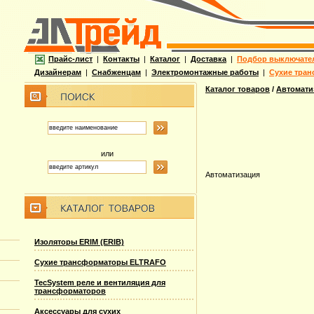
Прайс-лист
|
Контакты
|
Каталог
|
Доставка
|
Подбор выключате
Дизайнерам
|
Снабженцам
|
Электромонтажные работы
|
Сухие тран
Каталог товаров
/
Автомати
или
Автоматизация
Изоляторы ERIM (ERIB)
Сухие трансформаторы ELTRAFO
TecSystem реле и вентиляция для
трансформаторов
Аксессуары для сухих