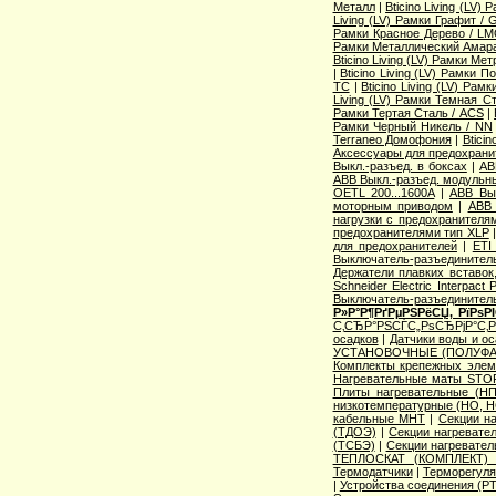
Металл
|
Bticino Living (LV
Living (LV) Рамки Графит / 
Рамки Красное Дерево / L
Рамки Металлический Амара
Bticino Living (LV) Рамки Ме
|
Bticino Living (LV) Рамки 
TC
|
Bticino Living (LV) Ра
Living (LV) Рамки Темная С
Рамки Тертая Сталь / ACS
|
Рамки Черный Никель / NN
Terraneo Домофония
|
Btici
Аксессуары для предохрани
Выкл.-разъед. в боксах
|
AB
ABB Выкл.-разъед. модульны
OETL 200...1600A
|
ABB Вык
моторным приводом
|
ABB 
нагрузки с предохранителя
предохранителями тип XLP
для предохранителей
|
ETI
Выключатель-разъединитель
Держатели плавких вставок
Schneider Electric Interpac
Выключатель-разъединител
Р»Р°Р¶РґРµРЅРёСЏ, РїРѕ
С‚СЂР°РЅСЃС„РѕСЂРјР°С‚
осадков
|
Датчики воды и о
УСТАНОВОЧНЫЕ (ПОЛУФА
Комплекты крепежных элем
Нагревательные маты STO
Плиты нагревательные (НП
низкотемпературные (НО, Н
кабельные МНТ
|
Секции н
(ТДОЭ)
|
Секции нагреват
(ТСБЭ)
|
Секции нагревате
ТЕПЛОСКАТ (КОМПЛЕКТ)
Термодатчики
|
Терморегуля
|
Устройства соединения (