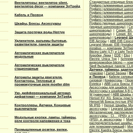
Стандартные отводные блок
Вентиляторы: вентилятор silent,
Pogliano (алюминивые шино
вентилятор decor — компании ЭлТрейд
Pogliano (алюминивые шино
Pogliano (алюминивые шино
Кабель и Провод
Pogliano (алюминивые шино
Pogliano (алюминивые шино
Pogliano (медные шинопров
Шкафы, Боксы, Аксессуары
(медные шинопроводы)
|
Се
шинопроводы)
|
Серия ВХ 
Защита протечки воды Нептун
шинопроводы)
|
Серия ВХ 
шинопроводы)
|
Legrand Ш
Удлинители, разъемы бытовые,
EIB Акторы
|
ABB EIB Сенс
разветвители, панели защиты
Legrand Mosaic ЕIB (Instabu
instabus — компании ЭлТре
Bticino Light (LT) и Light Tec
Автоматические выключатели
Коробки, Люки
|
EDE
|
Elso
модульные
Electric Unica Top
|
Schneid
видеодомофон bticino — ко
Автоматические выключатели
Siedl Вызывные панели CL
стационарные
Датчики, таймеры, адапт
упаковке
|
Zamel Звонки
|
Ве
и Провод
|
Кабели силовы
Автоматы защиты двигателя.
силовой
|
Конвекторы
|
Пров
Контакторы. Тепловые и
Estetica
|
ABB Luca Боксы I
промежуточные реле moeller dilm
Аксессуары для шкафов (про
Аксессуары к шкафам A,B,C,
Узо, дифференциальный автомат,
W (навесные)
|
ABB Шкафы т
дифавтомат — компании ЭлТрейд
Hensel KV, KG Боксы пласт
Hensel Mi Боксы пустые IP6
Контроллеры. Датчики. Концевые
Mi IP65
|
Hensel Шкафы Modi
выключатели
аксессуары
|
Legrand Шкафы
Металлические распределит
аксессуары - CI… (IP65) и 
Модульные кнопки, лампы, таймеры,
(IP55) и аксессуары
|
Moe
реле контроля напряжения и тока
распределительные шкафы 
для телекоммуникаций
|
Moe
Промышленные розетки, вилки,
Electric Kaedra Боксы пыле