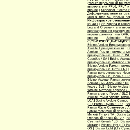
(только переменный ток уте
выключатели PFL6, PFL7 и
прочие
|
Schneider Electric
Дифференциальные автома
Multi 9 типа АС (только п
Инфракрасное отопление
каналы
|
SE Короба и кана
Legrand Ограничители пере
перенапряжения (разрядник
перенапряжения типа OVR
прочие
|
Schneider Ele
С‚СЂР°РЅСЃС„РѕСЂРјР°С‚
Bticino Axolute Видеодомоф
Axolute Принадлежности
|
B
Axolute Рамки прямоугол
прямоугольные Венге / LW
Серебро / SA
|
Bticino Axol
прямоугольные Матовое Сте
Bticino Axolute Рамки прям
прямоугольные Титан / NX
Рамки прямоугольные Черн
прямоугольные Ясень / LFR
Bticino Axolute Рамки элл
Зеркальный Алюминий / XC
Кофе / SLS
|
Bticino Axolut
эллипс Матовое серебро / 
Рамки эллипс Песок / SLC
Axolute Рамки эллипс Темны
LCA
|
Bticino Axolute Суппор
(LT) Рамки Груша / LPR
|
Bti
Рамки Желе Оранжевое / A
Рамки Жемчужный Лазурный
Мягкий Титан / TA
|
Bticino 
Опаловый Зеленый / VP
|
Bt
Светлый белый / LB
|
Bticin
Металл
|
Bticino Light (LT) 
OS
|
Bticino Light (LT) Суп