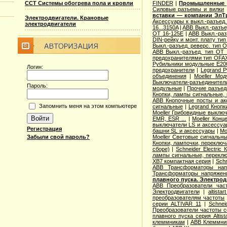
ССТ Системы обогрева пола и кровли
FINDER
|
Промышленные р
Cиловые разъемы и вилки
вставки — компании ЭлТ
Электродвигатели. Крановые
Аксессуары к выкл.-разъед.
электродвигатели
16...3150A
|
ABB Выкл.-разъе
OT 16-125E
|
ABB Выкл.-раз
DIN-рейку и монт. плату ти
Выкл.-разъед. реверс. тип 
ABB Выкл.-разъед. тип OT 2
предохранителями тип OFA
Рубильники модульные E200
Логин:
предохранители
|
Legrand 
объединения
|
Moeller Мо
Выключатели-разъединители
Пароль:
модульные
|
Прочие разъед
Кнопки, лампы сигнальные, 
ABB Кнопочные посты и ак
Запомнить меня на этом компьютере
сигнальные
|
Legrand Кнопк
Moeller Грибовидные выклю
EMR, ESR ...
|
Moeller Конц
выключатели LS и аксессу
Регистрация
башни SL и аксессуары
|
Mo
Забыли свой пароль?
Moeller Световые сигнальн
Кнопки, лампочки, переключ
сборе)
|
Schneider Electri
лампы сигнальные, переклю
XB7 компактная серия
|
Schn
ABB Трансформаторы нап
Трансформаторы напряжен
плавного пуска. Электро
ABB Преобразователи час
Электродвигатели
|
altista
преобразователям частоты
серии ALTIVAR 11
|
Schnei
Преобразователи частоты с
плавного пуска серия Altist
клеммникам
|
ABB Клеммник