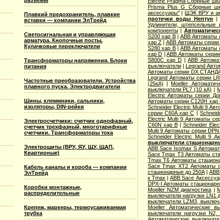
разъемы
Electric Pragma Сборные ш
Prisma Plus G Сборные ш
аксессуары"
|
ЩЭК ВРУ и а
Плавкий предохранитель, плавкие
протечки воды Нептун
вставки — компании ЭлТрейд
Удлинители, штепсельные 
компоненты
|
Автоматичес
Светосигнальная и управляющая
S200 хар B
|
ABB Автоматы 
арматура. Кнопочные посты.
хар Z
|
ABB Автоматы серии
Кулачковые переключатели
S280 хар B
|
ABB Автоматы 
хар D
|
ABB Автоматы серии
S800C хар D
|
ABB Автома
Трансформаторы напряжения. Блоки
выключатели
|
Legrand Авто
питания
Автоматы серии DX СТАНДА
Legrand Автоматы серии LR
Частотные преобразователи. Устройства
(25кА)
|
Moeller Автоматич
плавного пуска. Электродвигатели
выключатели PL7 (10 кА)
|
M
Electric Aвтоматы серии Д
Шины, клеммники, сальники,
Автоматы серии C120H хар
изоляторы, DIN-рейки
Schneider Electric Multi 9 А
серии C60A хар C
|
Schneid
Electric Multi 9 Автоматы с
Электросчетчики: счетчик однофазный,
C60N хар B
|
Schneider Elec
счетчик трехфазный, многотарифные
Multi 9 Автоматы серии DPN
счетчики. Трансформаторы тока
Schneider Electric Multi 9
выключатели стационарн
Электрощиты (ВРУ, ЯУ, ЩУ, ЩАП,
ABB Sace Isomax S Автома
Квартирные)
Sace Tmax T3 Автоматы ст
Tmax T6 Автоматы стацион
Sace Tmax XT2 Автоматы с
Кабель каналы и короба — компании
стационарные до 250А
|
ABB
ЭлТрейд
к Tmax
|
ABB Sace Аксессуа
DPX-I Автоматы стационар
Коробки монтажные,
Moeller NZM диагностика
|
M
распределительные
выключатели нагрузки LN1 
выключатели LZM3, выключа
Крепеж, маркеры, термоусаживаемая
Moeller Автоматические 
трубка
выключатели нагрузки N2,
Автоматические выключате