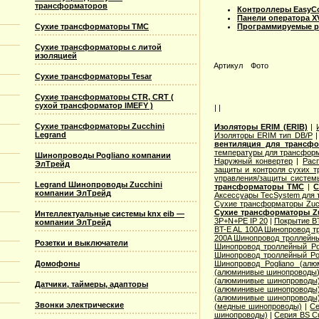
трансформаторов
Контроллеры EasyCon
Панели оператора XV
Сухие трансформаторы TMC
Программируемые реле
Сухие трансформаторы с литой
изоляцией
Артикул
Фото
Сухие трансформаторы Tesar
Сухие трансформаторы CTR, CRT (
сухой трансформатор IMEFY )
| |
Сухие трансформаторы Zucchini
Изоляторы ERIM (ERIB)
|
Legrand
Изоляторы ERIM тип DB/P
вентиляция для трансф
температуры для трансформ
Шинопроводы Pogliano компании
Наружный конвертер
|
Рас
ЭлТрейд
защиты и контроля сухих т
управления/защиты систем
Legrand Шинопроводы Zucchini
трансформаторы TMC
|
С
компании ЭлТрейд
Аксессуары TecSystem для
Сухие трансформаторы Zucc
Сухие трансформаторы Zu
Интеллектуальные системы knx eib —
3P+N+PE IP 20
|
Покрытие BT
компании ЭлТрейд
BT-E AL 100A Шинопровод тр
200A Шинопровод троллейны
Розетки и выключатели
Шинопровод троллейный Po
Шинопровод троллейный Po
Домофоны
Шинопровод Pogliano (ал
(алюминивые шинопроводы
(алюминивые шинопроводы
Датчики, таймеры, адапторы
(алюминивые шинопроводы
(алюминивые шинопроводы
Звонки электрические
(медные шинопроводы)
|
Се
шинопроводы)
|
Серия ВS C