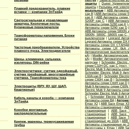
разъемы
защиты
|
Duewi Удлинител
защиты
|
Разъемы для элект
Плавкий предохранитель, плавкие
модульные
|
ABB Автоматы 
вставки — компании ЭлТрейд
хар B
|
ABB Автоматы серии S
хар K
|
ABB Автоматы серии 
Светосигнальная и управляющая
S200P хар C
|
ABB Автомат
арматура. Кнопочные посты.
Автоматы серии S280 хар K
|
Кулачковые переключатели
Автоматы серии S290 хар D
ABB Автоматы серии S800N 
S800N, S800C, S800S хар С,
Трансформаторы напряжения. Блоки
выключатели
|
Legrand Авт
питания
Legrand Автоматы серии DX 
Автоматы серии DX СТАНДА
Частотные преобразователи. Устройства
Автоматы серии LR 6kA 
плавного пуска. Электродвигатели
Автоматические выключател
кА)
|
Moeller Автоматические
кА)
|
Moeller Автоматические
Шины, клеммники, сальники,
нагрузки
|
Schneider Electr
изоляторы, DIN-рейки
серии C32H-DC хар C (пост. 
Electric Multi 9 Автоматы се
Электросчетчики: счетчик однофазный,
Schneider Electric Multi 9 
счетчик трехфазный, многотарифные
C60A хар B
|
Schneider Electr
счетчики. Трансформаторы тока
серии C60H хар B
|
Schneide
Автоматы серии C60H хар D
Электрощиты (ВРУ, ЯУ, ЩУ, ЩАП,
Multi 9 Автоматы серии C60N
Квартирные)
Electric Multi 9 Автоматы се
Schneider Electric Multi 9 Ав
С
|
Schneider Electric Multi
Кабель каналы и короба — компании
Автоматы серии ВА
|
Автома
ЭлТрейд
Emax X2
|
ABB Sace Emax X
Автоматы стационарные
|
AB
Коробки монтажные,
стационарные
|
ABB Sace 
распределительные
стационарные
|
ABB Sace 
стационарные
|
ABB Sace 
стационарные до 160А
|
ABB 
Крепеж, маркеры, термоусаживаемая
Автоматы стационарные до 
трубка
Аксессуары к Emax
|
ABB Sa