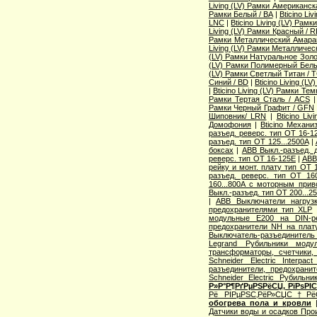
Living (LV) Рамки Американск
Рамки Белый / BA
|
Bticino Li
LNC
|
Bticino Living (LV) Рам
Living (LV) Рамки Красный / 
Рамки Металлический Амаран
Living (LV) Рамки Металличес
(LV) Рамки Натуральное Золо
(LV) Рамки Полимерный Белы
(LV) Рамки Светлый Титан / 
Синий / BD
|
Bticino Living (
|
Bticino Living (LV) Рамки Те
Рамки Тертая Сталь / ACS
Рамки Черный Графит / GFN
Шиповник/ LRN
|
Bticino Li
Домофония
|
Bticino Механи
разъед. реверс. тип OT 16-1
разъед. тип OT 125...2500A
|
боксах
|
ABB Выкл.-разъед. 
реверс. тип OT 16-125E
|
ABB
рейку и монт. плату тип OT 
разъед. реверс. тип OT 160
160...800A с моторным при
Выкл.-разъед. тип OT 200...2
|
ABB Выключатели нагруз
предохранителями тип XLP
модульные E200 на DIN-р
предохранители NH на плат
Выключатель-разъединитель 
Legrand Рубильники моду
трансформаторы, счетчики,
Schneider Electric Interp
разъединители, предохранит
Schneider Electric Рубильн
Р»Р°Р¶РґРµРЅРёСЏ, РїРѕРІ
Рё РІРµРЅС‚РёР»СЏС†РёС
обогрева пола и кровли
Датчики воды и осадков Про