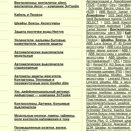
Автоматизация и Домофония
Вентиляторы: вентилятор silent,
FEDE
|
Fontini
|
Gira
|
Hamilton
вентилятор decor — компании ЭлТрейд
|
Schneider Electric Unica Top
(BJB)
|
АВВ Busch Jaeger 
Кабель и Провод
Домофоны
|
SSS Siedl Або
Siedl Вызывные панели CLAS
SELECT
|
SSS Siedl Комп
Шкафы, Боксы, Аксессуары
присутствия, дымовые
|
Тайм
Zamel Звонки
|
Вентиляторы
Защита протечки воды Нептун
Вентиляторы, silent 300
|
Каб
Кабель для соединения
|
Ка
Провод
|
Шкафы, Боксы, А
Удлинители, разъемы бытовые,
ABB Luca Боксы IP 40 Estet
разветвители, панели защиты
аксессуары
|
ABB Luca Боксы 
рейки, двери, крепеж)
|
ABB T
Автоматические выключатели
|
ABB Аксессуары к шкафам A
модульные
аксессуары
|
ABB Шкафы ти
(встраиваемые)
|
DKC
|
Hens
Автоматические выключатели
65
|
Hensel KV, KG Боксы пла
стационарные
счетчиков, с вводными авт
сборными шинами IP65
|
Hen
Hensel Шкафы Moditec, Vari
Автоматы защиты двигателя.
аксессуары
|
Legrand Plexo
Контакторы. Тепловые и
Legrand Шкафы Altis и акс
промежуточные реле moeller dilm
распределительные шкафы 
распределительные шкафы и
Узо, дифференциальный автомат,
(шинки, приборы, клеммы, п
дифавтомат — компании ЭлТрейд
Moeller Металлические расп
Пластиковые распределит
распределительных шкафов 
Контроллеры. Датчики. Концевые
Шкафы 19'' для телекоммуни
выключатели
Schneider Electric Kaedra 
Pragma Боксы пластиковые и
Модульные кнопки, лампы, таймеры,
Schneider Electric Prisma 
реле контроля напряжения и тока
Prisma Plus G Сборные шк
Schneider Electric Домовой" 
ЩЭК Шкафы встраиваемые 
Промышленные розетки, вилки,
Нептун
|
Защита протечки в