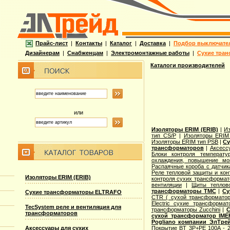
Прайс-лист
|
Контакты
|
Каталог
|
Доставка
|
Подбор выключате
Дизайнерам
|
Снабженцам
|
Электромонтажные работы
|
Сухие тран
Каталоги производителей
или
Изоляторы ERIM (ERIB)
|
И
тип CS/P
|
Изоляторы ERIM
Изоляторы ERIM тип PSB
|
Су
трансформаторов
|
Аксесс
Блоки контроля температу
охлаждения, повышение м
Распаячные короба с датчик
Реле тепловой защиты и кон
Изоляторы ERIM (ERIB)
контроля сухих трансформат
вентиляции
|
Щиты теплов
трансформаторы TMC
|
Су
Сухие трансформаторы ELTRAFO
CTR ( сухой трансформато
Electric cухие трансформат
TecSystem реле и вентиляция для
трансформаторы Zucchini
|
С
трансформаторов
сухой трансформатор IME
Pogliano компании ЭлТре
Покрытие BT 3P+PE 100A - 2
Аксессуары для сухих