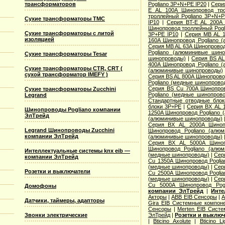
Pogliano 3P+N+PE IP20
|
Сери
трансформаторов
E AL 100A Шинопровод тро
троллейный Pogliano 3P+N+P
Сухие трансформаторы TMC
IP10
|
Серия BT-E AL 200A 
Шинопровод троллейный Pogl
Сухие трансформаторы с литой
3P+PE IP10
|
Серия MB AL 1
изоляцией
160A Шинопровод Pogliano 
Серия MB AL 63A Шинопровод
Pogliano (алюминивые шино
Сухие трансформаторы Tesar
шинопроводы)
|
Серия ВS AL
400A Шинопровод Pogliano 
Сухие трансформаторы CTR, CRT (
(алюминивые шинопроводы)
сухой трансформатор IMEFY )
Серия ВS AL 800A Шинопрово
Pogliano (медные шинопрово
Серия ВS Cu 700A Шинопров
Сухие трансформаторы Zucchini
Pogliano (медные шинопров
Legrand
Стандартные отводные блок
блоки 3P+PE
|
Серия ВХ AL 
Шинопроводы Pogliano компании
1250A Шинопровод Pogliano
ЭлТрейд
(алюминивые шинопроводы)
Серия ВХ AL 2000A Шинопр
Legrand Шинопроводы Zucchini
Шинопровод Pogliano (алю
компании ЭлТрейд
(алюминивые шинопроводы)
Серия ВХ AL 5000A Шиноп
Шинопровод Pogliano (алю
Интеллектуальные системы knx eib —
(медные шинопроводы)
|
Сер
компании ЭлТрейд
Cu 1350A Шинопровод Pogli
(медные шинопроводы)
|
Сер
Розетки и выключатели
Cu 2500A Шинопровод Pogli
(медные шинопроводы)
|
Сер
Cu 5000A Шинопровод Pogl
Домофоны
компании ЭлТрейд
|
Инте
Акторы
|
ABB EIB Сенсоры
|
A
Датчики, таймеры, адапторы
Gira EIB Системные компон
Сенсоры
|
Merten EIB Сист
ЭлТрейд
|
Розетки и выклю
Звонки электрические
|
Bticino Axolute
|
Bticino L