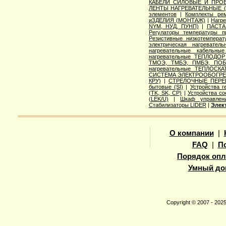
КАБЕЛИ СИЛОВЫЕ И ПРО
ЛЕНТЫ НАГРЕВАТЕЛЬНЫЕ 
элементов
|
Комплекты ре
иЗДЕЛИЯ (МОНТАЖ)
|
Нагр
NYM, НУД, ПУНП)
|
ПАСТА
Регулаторы температуры 
Резистивные низкотемпера
электрическая нагреватель
нагревательные кабельны
нагревательные ТЕПЛОДОР
ТМОЭ, ТМБЭ, ПМБЭ, ПОБ
нагревательные ТЕПЛОСКА
СИСТЕМА ЭЛЕКТРООБОГРЕВ
КРУ)
|
СТРЕЛОЧНЫЕ ПЕРЕ
бытовые (SI)
|
Устройства г
(TK, SK, СР)
|
Устройства с
(LEK/U)
|
Шкаф управлени
Стабилизаторы LIDER
|
Элек
О компании
|
FAQ
|
П
Порядок опл
Умный до
Copyright © 2007 - 20