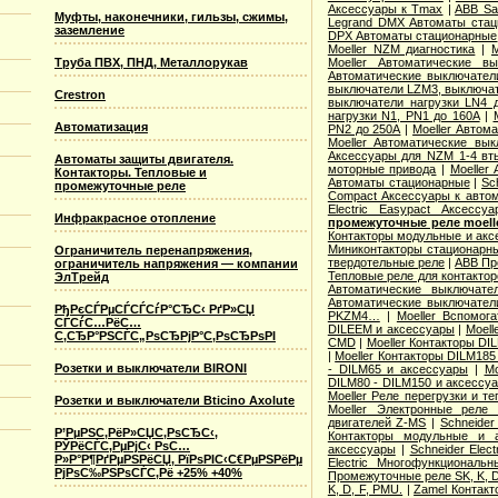
Аксессуары к Tmax
|
ABB Sa
Муфты, наконечники, гильзы, сжимы,
Legrand DMX Автоматы ста
заземление
DPX Автоматы стационарные
Moeller NZM диагностика
|
M
Moeller Автоматические 
Труба ПВХ, ПНД, Металлорукав
Автоматические выключател
выключатели LZM3, выключат
Crestron
выключатели нагрузки LN4 
нагрузки N1, PN1 до 160А
|
Автоматизация
PN2 до 250А
|
Moeller Автом
Moeller Автоматические вы
Аксессуары для NZM 1-4 вт
Автоматы защиты двигателя.
моторные привода
|
Moeller
Контакторы. Тепловые и
Автоматы стационарные
|
Sc
промежуточные реле
Compact Аксессуары к авто
Electric Easypact Аксессуа
Инфракрасное отопление
промежуточные реле moelle
Контакторы модульные и акс
Миниконтакторы стационарн
Ограничитель перенапряжения,
твердотельные реле
|
ABB Пр
ограничитель напряжения — компании
Тепловые реле для контакторо
ЭлТрейд
Автоматические выключате
Автоматические выключател
РђРєСЃРµСЃСЃСѓР°СЂС‹ РґР»СЏ
PKZM4…
|
Moeller Вспомог
СЃСѓС…РёС…
DILEEM и аксессуары
|
Moell
С‚СЂР°РЅСЃС„РѕСЂРјР°С‚РѕСЂРѕРІ
CMD
|
Moeller Контакторы DI
|
Moeller Контакторы DILM185
Розетки и выключатели BIRONI
- DILM65 и аксессуары
|
Mo
DILM80 - DILM150 и аксессу
Moeller Реле перегрузки и 
Розетки и выключатели Bticino Axolute
Moeller Электронные реле
двигателей Z-MS
|
Schneider
Р’РµРЅС‚РёР»СЏС‚РѕСЂС‹,
Контакторы модульные и 
РЎРёСЃС‚РµРјС‹ РѕС…
аксессуары
|
Schneider Elec
Р»Р°Р¶РґРµРЅРёСЏ, РїРѕРІС‹С€РµРЅРёРµ
Electric Многофункционал
РјРѕС‰РЅРѕСЃС‚Рё +25% +40%
Промежуточные реле SK, K, 
K, D, F, PMU.
|
Zamel Контак