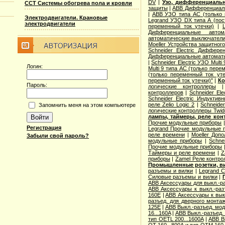
DV
|
Узо, дифференциаль
ССТ Системы обогрева пола и кровли
защиты
|
ABB Дифференциал
|
ABB УЗО типа АС (только 
Электродвигатели. Крановые
Legrand УЗО DX типа А (пос
электродвигатели
переменный ток утечки)
|
Дифференциальные автом
автоматические выключатели
Moeller Устройства защитног
Schneider Electric Диффер
Дифференциальные автомат
|
Schneider Electric УЗО Mult
Логин:
Multi 9 типа АС (только пере
(только переменный ток уте
переменный ток утечки)"
|
Ко
Пароль:
логические контроллеры
контроллеров
|
Schneider Ele
Schneider Electric Индуктив
реле Zelio Logic 2
|
Schneide
Запомнить меня на этом компьютере
логические контроллеры Twid
лампы, таймеры, реле кон
Прочие модульные приборы
Регистрация
Legrand Прочие модульные 
реле времени
|
Moeller Доп
Забыли свой пароль?
модульные приборы
|
Schne
Прочие модульные приборы
Таймеры и реле времени
|
Z
приборы
|
Zamel Реле контро
Промышленные розетки, в
разъемы и вилки
|
Legrand 
Силовые разъемы и вилки
|
ABB Аксессуары для выкл.-ра
ABB Аксессуары к выкл.-разъ
160E
|
ABB Аксессуары к выкл
разъед. для дверного монта
125E
|
ABB Выкл.-разъед. мод
16...160A
|
ABB Выкл.-разъед. 
тип OETL 200...1600A
|
ABB Вы
OT 160...800A и тип OTМ 160