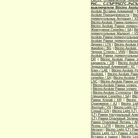
РёС… С‚СЂР°РЅСЃС„РѕСЂР
выключатели Bticino Axolu
Axolute Вставки Алюминий
|
Axolute Принадлежности
|
Bti
прямоугольные Антрацит / X
Bticino Axolute Рамки прямоу
Bticino Axolute Рамки прямо
Жемчужное Серебро / SA
|
Bt
прямоугольные Малахит / V
Axolute Рамки прямоугольные
Axolute Рамки прямоугольны
Дерево / LTK
|
Bticino Axolut
Фарфор / BG
|
Bticino Axolu
Черное Стекло / VNN
|
Btici
Axolute Рамки прямоугольны
DR
|
Bticino Axolute Рамки
карамель / DB
|
Bticino Axo
Зеркальный Алюминий / XC
Клен / LAE
|
Bticino Axolute
AxoluteL
|
Bticino Axolute Ра
серебро / SA
|
Bticino Axolut
LNC
|
Bticino Axolute Рамки э
|
Bticino Axolute Рамки эллип
|
Bticino Axolute Рамки эллипс
|
Bticino Axolute Суппорты
|
Bt
Глянцевое Серебро / SA
|
Bti
Рамки Kristall / KR
|
Bticin
Оранжевое / AJ
|
Bticino L
Желтый / YN
|
Bticino Light 
Серый / GN
|
Bticino Light (L
(LT) Рамки Натуральный Алю
(LT) Рамки Опаловый Зелены
Рамки Опаловый Янтарь / A
Ясень / LFR
|
Bticino Light
Металл
|
Bticino Light (LT) Р
Bticino Light (LT) Рамки Атл
Вставки и рамки
|
Bticino Li