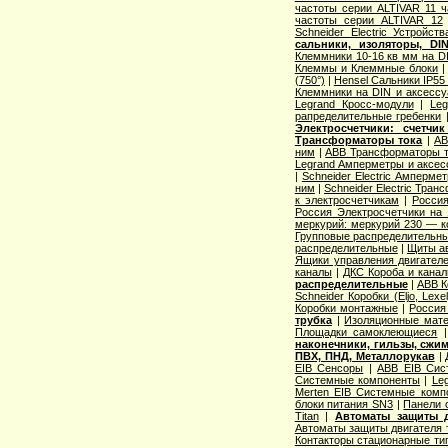
частоты серии ALTIVAR 11 ча
частоты серии ALTIVAR 12
Schneider Electric Устройств
сальники, изоляторы, DIN
Клеммники 10-16 кв мм на D
Клеммы и Клеммные блоки
(750°)
|
Hensel Сальники IP55 
Клеммники на DIN и аксесс
Legrand Кросс-модули
|
Le
рапределительные гребенки
Электросчетчики: счетчи
Трансформаторы тока
|
AB
ним
|
ABB Трансформаторы т
Legrand Амперметры и аксес
|
Schneider Electric Амперме
ним
|
Schneider Electric Тра
к электросчетчикам
|
Росси
Россия Электросчетчики на
меркурий: меркурий 230 — 
Групповые распределительн
распределительные
|
Щиты а
Ящики управления двигател
каналы
|
ДКС Короба и кана
распределительные
|
ABB К
Schneider Коробки (Eljo, Lexel
Коробки монтажные
|
Россия
трубка
|
Изоляционные мат
Площадки самоклеющиеся
наконечники, гильзы, сжи
ПВХ, ПНД, Металлорукав
|
EIB Сенсоры
|
ABB EIB Сис
Системные компоненты
|
Leg
Merten EIB Системные комп
блоки питания SN3
|
Панели 
Titan
|
Автоматы защиты д
Автоматы защиты двигателя 
Контакторы стационарные тип