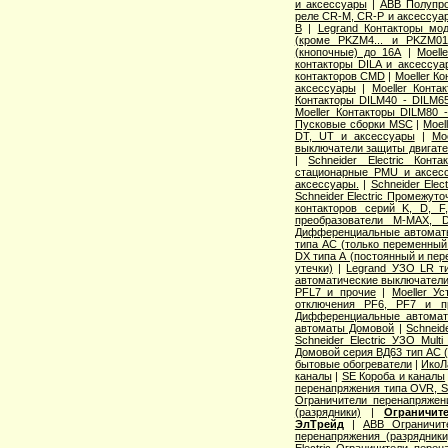
и аксессуары
|
ABB Полупро
реле CR-M, CR-P и аксессуа
B
|
Legrand Контакторы мо
(кроме PKZM4... и PKZM01.
(кнопочные) до 16А
|
Moel
контакторы DILA и аксессуа
контакторов CMD
|
Moeller К
аксессуары
|
Moeller Конт
Контакторы DILM40 - DILM6
Moeller Контакторы DILM80 
Пусковые сборки MSC
|
Moel
DT, UT и аксессуары
|
Mo
выключатели защиты двигат
|
Schneider Electric Кон
стационарные PMU и аксес
аксессуары.
|
Schneider Ele
Schneider Electric Промежут
контакторов серий K, D, F
преобразователи M-MAX, 
Дифференциальные автомат
типа АС (только переменный 
DX типа А (постоянный и пер
утечки)
|
Legrand УЗО LR ти
автоматические выключател
PFL7 и прочие
|
Moeller У
отключения PF6, PF7 и п
Дифференциальные автоматы
автоматы Домовой
|
Schneid
Schneider Electric УЗО Mult
Домовой серия ВД63 тип АС (
бытовые обогреватели
|
ИкоЛ
каналы
|
SE Короба и каналы
перенапряжения типа OVR,
Ограничители перенапряже
(разрядники)
|
Ограничит
ЭлТрейд
|
ABB Ограничи
перенапряжения (разрядники
Electric Ограничители перен