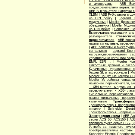
и аксессуары
|
ABB Выкл
предохранителями вертик.т
ABB Выключатели нагрузки с
XLBM
|
ABB Рубильники моду
на DIN рейку
|
Legrand 
модульные
|
Moeller Держате
объединения
|
Moeller Модул
на DIN рейку
|
Schneider El
Выключатель-разъединитель
разъединители
|
Светосигн
переключатели
|
ABB Кнопки
лампы сигнальные, переключа
|
ABB Контакты и аксессуары
сигнальные
|
Legrand Кноп
нагрузки,переключатели с
управляемые ногой или ладо
EMR, ESR ...
|
Moeller Ко
емкостные датчики и аксес
Кулачковые, управляющие п
башни SL и аксессуары
|
Mo
Moeller Защитные кожухи CI
Moeller Устройства управл
лампочки, переключатели, а
- XB4-металл модульная 
переключатели - XB5-пласт
сигнальные, переключатели 
лампы сигнальные, переклю
кулачковые
|
Трансформа
Трансформаторы напряжени
питания
|
Schneider Elec
Трансформаторы напряжен
Электродвигатели
|
ABB Ак
серии ACS 50, ACS150
|
AB
плавного пуска серия PSS (3
Устройства плавного пуска 
преобразователям частоты
Schneider Electric Преобраз