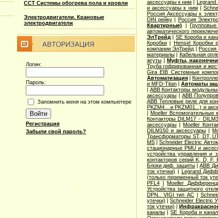
аксессуары к ним
|
Legrand
ССТ Системы обогрева пола и кровли
и аксессуары к ним
|
Schne
Россия Аксессуары к элек
Электродвигатели. Крановые
DIN рейку
|
Россия Электро
электродвигатели
Квартирные)
|
Групповые
автоматического переключ
ЭлТрейд
|
SE Короба и кан
Коробки
|
Hensel Коробки 
компании ЭлТрейд
|
Россия
материалы
|
Кабельная опл
жгуты
|
Муфты, наконечни
Логин:
Труба гофрированная и жес
Gira EIB Системные компо
Автоматизация
|
Контролле
Пароль:
и MFD-Titan
|
Автоматы защ
|
ABB Контакторы модульны
аксессуары
|
ABB Полупров
ABB Тепловые реле для конт
Запомнить меня на этом компьютере
PKZM4... и PKZM01...) и ак
|
Moeller Вспомогательные 
Контакторы DILM17 - DILM
Регистрация
аксессуары
|
Moeller Конт
DILM150 и аксессуары
|
Mo
Забыли свой пароль?
Трансформаторы ST, DT, U
MS
|
Schneider Electric Авт
стационарные PMU и аксес
устройства управления и 
контакторов серий K, D, F,
Блоки диф. защиты
|
ABB Д
ток утечки)
|
Legrand Дифф
(только переменный ток уте
PFL4
|
Moeller Дифференц
Устройства защитного откл
DPN.. VIGI тип AС
|
Schnei
утечки)
|
Schneider Electric
ток утечки)
|
Инфракрасное
каналы
|
SE Короба и кана
Ограничители перенапряжен