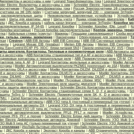
 Амперметры и аксессуары к ним
|
Legrand Трансформаторы тока
|
Legrand Электросч
ider Electric Вольтметры и аксессуары к ним
|
Schneider Electric Трансформаторы то
тросчетчикам
|
Россия Трансформаторы тока
|
Россия Электросчетчики 1Ф стациона
счетчики на 3Ф DIN рейку
|
Счетчики меркурий: меркурий 230 — компании ЭлТрейд
 распределительные щиты
|
Низковольтные комплектные устройства
|
Устройств
ения
|
Щиты для квартиры, дачи
|
Щиты учета
|
Ящики управления двигателем
|
Каб
алы
|
ДКС Короба и каналы
|
кабель канал legrand — компании ЭлТрейд
|
Коробки мо
распределительные IP 54-65
|
Legrand Коробки
|
Schneider Коробки (Eljo, Lexel)
|
К
 Коробки монтажные
|
Россия Коробки распределительные
|
Крепеж, маркеры, терм
етка
|
Кабельные стяжки (хомуты)
|
Маркеры
|
Площадки самоклеющиеся
|
Скобы мета
ки, гильзы, сжимы, заземление
|
Наконечники
|
Оборудование для заземления
|
Т
ткая
|
Crestron
|
ABB EIB Акторы
|
ABB EIB Сенсоры
|
ABB EIB Системные компоненты
ненты
|
Legrand Mosaic ЕIB (Instabus)
|
Merten EIB Акторы
|
Merten EIB Сенсоры
ры EasyControl EC4P, PS, XIOC; блоки питания SN3
|
Панели оператора XV, XVS
|
Прог
иты двигателя. Контакторы. Тепловые и промежуточные реле
|
ABB Автоматы за
е и аксессуары
|
ABB Контакторы стационарные тип A и AF и аксессуары
|
ABB Минико
одниковые контакторы и твердотельные реле
|
ABB Промежуточные реле CR-M, CR-
акторов типа A, AF, B
|
Legrand Контакторы модульные и аксессуары
|
Moeller Авто
сессуары
|
Moeller Автоматические выключатели PKZM01 (кнопочные) до 16А
|
Moeller
контакторы DILA и аксессуары
|
Moeller Контакторы DILEM, DILEEM и аксессуары; ре
38 и аксессуары
|
Moeller Контакторы DILM170 и аксессуары
|
Moeller Контакторы D
акторы DILM40 - DILM65 и аксессуары
|
Moeller Контакторы DILM7 - DILM15 и аксе
eller Преобразователи частоты
|
Moeller Пусковые сборки MSC
|
Moeller Реле пер
T и аксессуары
|
Moeller Электронные реле защиты двигателя
|
Moeller Автоматическ
оматы защиты двигателя и аксессуары
|
Schneider Electric Контакторы модульные и акс
суары
|
Schneider Electric Контакторы стационарные серии K, D, F и аксессуары.
|
Sc
защиты TeSys U
|
Schneider Electric Промежуточные реле SK, K, D и аксессуары
|
 PMU.
|
Zamel Контакторы модульные и аксессуары
|
Частотные преобразователи M-
ифференциальные автоматы
|
ABB УЗО типа А (постояный и переменный ток утечки)
|
еренциальные автоматы DX
|
Legrand УЗО DX типа А (постоянный и переменный то
чки)
|
Legrand УЗО LR типа АС (только переменный ток утечки)
|
Moeller Дифференц
иальные автоматические выключатели PFL6, PFL7 и прочие
|
Moeller Устройств
ючения PF6, PF7 и прочие
|
Schneider Electric Блоки диф.защиты
|
Schneider Electr
der Electric Дифференциальные автоматы Домовой
|
Schneider Electric УЗО Multi 9
 УЗО Multi 9 типа АС (только переменный ток утечки)
|
Schneider Electric УЗО Домовой 
 отопление
|
ИкоЛайн бытовые обогреватели
|
ИкоЛайн промышленные обогреватели
лы
|
ДКС Короба и каналы
|
Экопласт Короба и каналы
|
ABB Ограничитель перенап
ия (разрядники)
|
Moeller Ограничители перенапряжения SP… и прочие
|
Schneider 