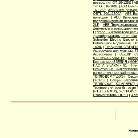
реверс. тип OT 16-125E
|
AB
тип OT 16-160E
|
ABB Выкл.-
16-125E
|
ABB Выкл.-разъед.
OETL 200...1600A
|
ABB Вык
приводом
|
ABB Выкл.-ра
предохранителями вертик.
XLP
|
ABB Предохранители 
Держатели и предохранител
Legrand Выключатели-разъ
трансформаторы, счетчики
Schneider Electric Выключ
Рубильники модульные
|
Р
+40%
|
TecSystem СЂРµР»
Аксессуары для монтажа 
Аксессуары
|
КАБЕЛИ С
(ПОЛУФАБРИКАТЫ)
|
Компл
Крепежные иЗДЕЛИЯ (МОН
ПАСТА SILARM - 81
|
Пли
Резистивные низкотемпе
нагревательные кабельны
ТЕПЛОДОР (ТДОЭ)
|
Секци
(ТСБЭ)
|
Секции нагрева
ТЕПЛОСКАТ (КОМПЛЕКТ) 
Терморегуляторы бытовые (
(РТВ,JB,ABOX), УСТРОЙСТ
Стабилизаторы LIDER
|
Эле
Умны