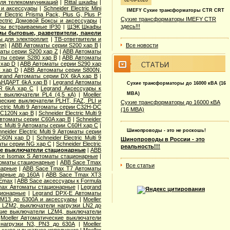
02-09-2020
для телекоммуникаций
|
Rittal шкафы
|
 и аксессуары
|
Schneider Electric Mini
IMEFY Сухие трансформаторы CTR CRT
r Electric Prisma Pack, Plus G, Plus P
Сухие трансформаторы IMEFY CTR
lectric Домовой Боксы и аксессуары
|
здесь!!!
ы встраиваемые IP30
|
ЩЭК Шкафы
мы бытовые, разветвители, панели
 для электроплит
|
ТВ-ответвители и
ля)
|
ABB Автоматы серии S200 хар B
|
Все новости
аты серии S200 хар Z
|
ABB Автоматы
ты серии S280 хар B
|
ABB Автоматы
 хар D
|
ABB Автоматы серии S290 хар
 хар D
|
ABB Автоматы серии S800N,
grand Автоматы серии DX 6kA хар B
|
АНДАРТ 6kA хар B
|
Legrand Автоматы
Сухие трансформаторы до 16000 кВА (16
R 6kA хар C
|
Legrand Аксессуары к
МВА)
е выключатели PL4 (4,5 кА)
|
Moeller
ческие выключатели PLHT, FAZ, PLI и
Сухие трансформаторы до 16000 кВА
ectric Multi 9 Автоматы серии C32H-DC
(16 МВА)
и C120N хар B
|
Schneider Electric Multi 9
9 Автоматы серии C60A хар B
|
Schneider
ric Multi 9 Автоматы серии C60H хар C
|
Шинопроводы - это не роскошь!
neider Electric Multi 9 Автоматы серии
 C60N хар D
|
Schneider Electric Multi 9
Шинопроводы в России - это
оматы серии NG хар С
|
Schneider Electric
реальность!!!
е выключатели стационарные
|
ABB
ce Isomax S Автоматы стационарные
|
оматы стационарные
|
ABB Sace Tmax
Все статьи
нарные
|
ABB Sace Tmax T7 Автоматы
арные до 160А
|
ABB Sace Tmax XT3
 Emax
|
ABB Sace аксессуары к Formula
max Автоматы стационарные
|
Legrand
ционарные
|
Legrand DPX-E Автоматы
ZM13 до 6300А и аксессуары
|
Moeller
 LZM2, выключатели нагрузки LN2 до
ские выключатели LZM4, выключатели
|
Moeller Автоматические выключатели
 нагрузки N3, PN3 до 630А
|
Moeller
тычное и выкатное исполнение
|
Moeller