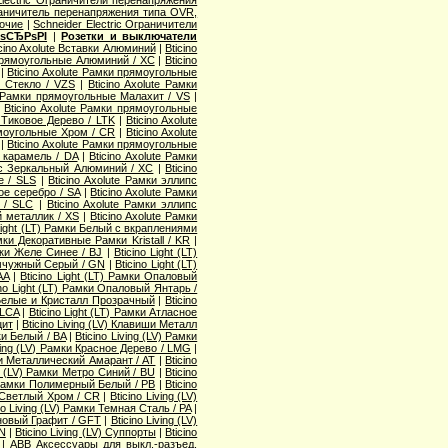
аничитель перенапряжения типа OVR,
рочие
|
Schneider Electric Ограничители
ѕСЂРѕРІ
|
Розетки и выключатели
icino Axolute Вставки Алюминий
|
Bticino
 прямоугольные Алюминий / XC
|
Bticino
|
Bticino Axolute Рамки прямоугольные
е Стекло / VZS
|
Bticino Axolute Рамки
te Рамки прямоугольные Малахит / VS
|
|
Bticino Axolute Рамки прямоугольные
 Тиковое Дерево / LTK
|
Bticino Axolute
ямоугольные Хром / CR
|
Bticino Axolute
|
Bticino Axolute Рамки прямоугольные
я карамель / DA
|
Bticino Axolute Рамки
ипс Зеркальный Алюминий / XC
|
Bticino
е / SLS
|
Bticino Axolute Рамки эллипс
ое серебро / SA
|
Bticino Axolute Рамки
к / SLC
|
Bticino Axolute Рамки эллипс
й металлик / XS
|
Bticino Axolute Рамки
 Light (LT) Рамки Белый с вкраплениями
амки Декоративные Рамки Kristall / KR
|
амки Желе Синее / BJ
|
Bticino Light (LT)
Жемчужный Серый / GN
|
Bticino Light (LT)
AA
|
Bticino Light (LT) Рамки Опаловый
ino Light (LT) Рамки Опаловый Янтарь /
и Белые и Кристалл Прозрачный
|
Bticino
 LCA
|
Bticino Light (LT) Рамки Атласное
цит
|
Bticino Living (LV) Клавиши Металл
мки Белый / BA
|
Bticino Living (LV) Рамки
iving (LV) Рамки Красное Дерево / LMG
|
мки Металлический Амарант / AT
|
Bticino
ng (LV) Рамки Метро Синий / BU
|
Bticino
) Рамки Полимерный Белый / PB
|
Bticino
и Светлый Хром / CR
|
Bticino Living (LV)
no Living (LV) Рамки Темная Сталь / PA
|
тановый Графит / GFT
|
Bticino Living (LV)
RN
|
Bticino Living (LV) Суппорты
|
Bticino
|
ABB Аксессуары для выкл.-разъед.