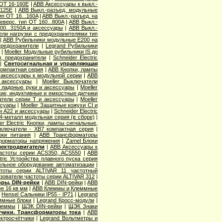
 OT 16-160E
|
ABB Аксессуары к выкл.-
-125E
|
ABB Выкл.-разъед. модульные
п OT 16...160A
|
ABB Выкл.-разъед. на
еверс. тип OT 160...800A
|
ABB Выкл.-
00...3150A и аксессуары
|
ABB Выкл.-
ли нагрузки с предохранителями тип
|
ABB Рубильники модульные E200 на
предохранители
|
Legrand Рубильники
я
|
Moeller Модульные рубильники IS до
и, предохранители
|
Schneider Electric
|
Светосигнальная и управляющая
компактная серия
|
ABB Кнопки, лампы
 аксессуары к модульной серии
|
ABB
 аксессуары
|
Moeller Выключатели
 ладонью руки и аксессуары
|
Moeller
кие, индуктивные и емкостные датчики
атели серии T и аксессуары
|
Moeller
ссуары
|
Moeller Защитные кожухи CI и
ии А22 и аксессуары
|
Schneider Electric
B4-металл модульная серия (в сборе)
|
er Electric Кнопки, лампы сигнальные,
реключатели - XB7 компактная серия
|
ки питания
|
ABB Трансформаторы
нсформаторы напряжения
|
Zamel Блоки
лектродвигатели
|
ABB Аксессуары к
астоты серии ACS350, ACS550
|
ABB
ectric Устройства плавного пуска серия
тельное оборудование автоматизации
|
астоты серии ALTIVAR 11 частотный
разователи частоты серии ALTIVAR 312
|
оры, DIN-рейки
|
ABB DIN-рейки
|
ABB
е 16 кв мм
|
ABB Клеммы и Клеммные
|
Hensel Сальники IP55 - IP71
|
Legrand
ммные блоки
|
Legrand Кросс-модули
|
леммы
|
ЩЭК DIN-рейки
|
ЩЭК Знаки
тчики. Трансформаторы тока
|
ABB
ктросчётчики
|
Legrand Вольтметры и