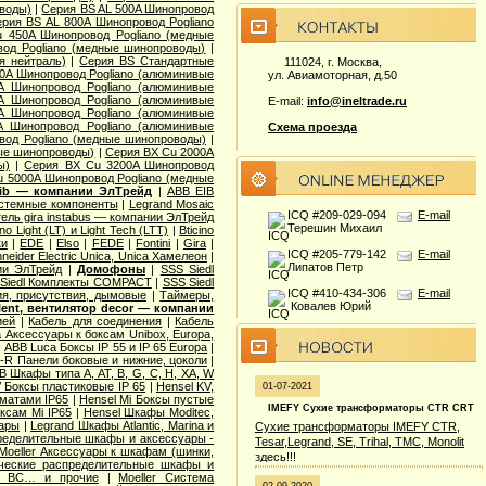
оводы)
|
Серия ВS AL 500A Шинопровод
рия ВS AL 800A Шинопровод Pogliano
 450A Шинопровод Pogliano (медные
од Pogliano (медные шинопроводы)
|
я нейтраль)
|
Серия ВS Стандартные
111024, г. Москва,
0A Шинопровод Pogliano (алюминивые
ул. Авиамоторная, д.50
A Шинопровод Pogliano (алюминивые
A Шинопровод Pogliano (алюминивые
E-mail:
info@ineltrade.ru
A Шинопровод Pogliano (алюминивые
 Шинопровод Pogliano (алюминивые
Схема проезда
вод Pogliano (медные шинопроводы)
|
ные шинопроводы)
|
Серия ВХ Cu 2000A
ы)
|
Серия ВХ Cu 3200A Шинопровод
 5000A Шинопровод Pogliano (медные
eib — компании ЭлТрейд
|
ABB EIB
истемные компоненты
|
Legrand Mosaic
ICQ #209-029-094
E-mail
ль gira instabus — компании ЭлТрейд
Терешин Михаил
ino Light (LT) и Light Tech (LTT)
|
Bticino
ки
|
EDE
|
Elso
|
FEDE
|
Fontini
|
Gira
|
ICQ #205-779-142
E-mail
neider Electric Unica, Unica Хамелеон
|
Липатов Петр
ии ЭлТрейд
|
Домофоны
|
SSS Siedl
Siedl Комплекты COMPACT
|
SSS Siedl
ICQ #410-434-306
E-mail
ия, присутствия, дымовые
|
Таймеры,
Ковалев Юрий
lent, вентилятор decor — компании
ией
|
Кабель для соединения
|
Кабель
 Аксессуары к боксам Unibox, Europa,
|
ABB Luca Боксы IP 55 и IP 65 Europa
|
e-R Панели боковые и нижние, цоколи
|
B Шкафы типа A, AT, B, G, C, H, XA, W
 Боксы пластиковые IP 65
|
Hensel KV,
01-07-2021
оматами IP65
|
Hensel Mi Боксы пустые
IMEFY Сухие трансформаторы CTR CRT
ксам Mi IP65
|
Hensel Шкафы Moditec,
уары
|
Legrand Шкафы Atlantic, Marina и
Сухие трансформаторы IMEFY CTR,
пределительные шкафы и аксессуары -
Tesar,Legrand, SE, Trihal, TMC, Monolit
Moeller Аксессуары к шкафам (шинки,
здесь!!!
ические распределительные шкафы и
 - BC… и прочие
|
Moeller Система