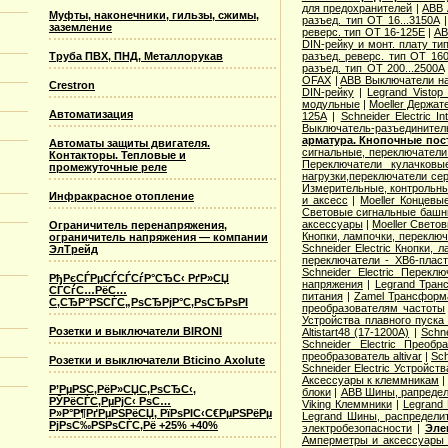
для предохранителей
|
ABB 
Муфты, наконечники, гильзы, сжимы,
разъед. тип OT 16...3150A
заземление
реверс. тип OT 16-125E
|
AB
DIN-рейку и монт. плату ти
разъед. реверс. тип OT 16
Труба ПВХ, ПНД, Металлорукав
разъед. тип OT 200...2500A
OFAX
|
ABB Выключатели на
Crestron
DIN-рейку
|
Legrand Visto
модульные
|
Moeller Держат
Автоматизация
125А
|
Schneider Electric 
Выключатель-разъединител
арматура. Кнопочные пос
Автоматы защиты двигателя.
сигнальные, переключатели
Контакторы. Тепловые и
Переключатели кулачковы
промежуточные реле
нагрузки,переключатели се
Измерительные, контрольны
Инфракрасное отопление
и аксесс
|
Moeller Концев
Световые сигнальные башн
аксессуары
|
Moeller Свето
Ограничитель перенапряжения,
Кнопки, лампочки, переклю
ограничитель напряжения — компании
Schneider Electric Кнопки,
ЭлТрейд
переключатели - XB6-пласт
Schneider Electric Перекл
РђРєСЃРµСЃСЃСѓР°СЂС‹ РґР»СЏ
напряжения
|
Legrand Тран
СЃСѓС…РёС…
питания
|
Zamel Трансформ
С‚СЂР°РЅСЃС„РѕСЂРјР°С‚РѕСЂРѕРІ
преобразователям частоты
Устройства плавного пуска
Розетки и выключатели BIRONI
Altistart48 (17-1200А)
|
Schn
Schneider Electric Преоб
преобразователь altivar
|
Sch
Розетки и выключатели Bticino Axolute
Schneider Electric Устройств
Аксессуары к клеммникам
Р’РµРЅС‚РёР»СЏС‚РѕСЂС‹,
блоки
|
ABB Шины, рапредел
РЎРёСЃС‚РµРјС‹ РѕС…
Viking Клеммники
|
Legrand
Р»Р°Р¶РґРµРЅРёСЏ, РїРѕРІС‹С€РµРЅРёРµ
Legrand Шины, распредели
РјРѕС‰РЅРѕСЃС‚Рё +25% +40%
электробезопасности
|
Эле
Амперметры и аксессуары 