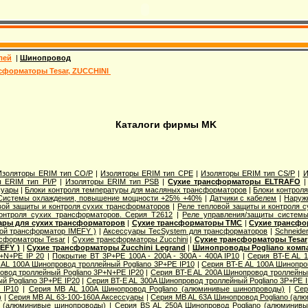
лей
|
Шинопровод
сформаторы Tesar, ZUCCHINI
Каталоги фирмы MK
Изоляторы ERIM тип CO/P
|
Изоляторы ERIM тип CPE
|
Изоляторы ERIM тип CS/P
|
И
 ERIM тип PI/P
|
Изоляторы ERIM тип PSB
|
Сухие трансформаторы ELTRAFO
суары
|
Блоки контроля температуры для масляных трансформаторов
|
Блоки контрол
 Системы охлаждения, повышение мощности +25% +40%
|
Датчики с кабелем
|
Наруж
вой защиты и контроля сухих трансформаторов
|
Реле тепловой защиты и контроля 
онтроля сухих трансформаторов. Серия T2612
|
Реле управления/защиты системы
ары для сухих трансформаторов
|
Сухие трансформаторы TMC
|
Сухие трансфо
ой трансформатор IMEFY )
|
Аксессуары TecSystem для трансформаторов
|
Schneider
сформаторы Tesar
|
Сухие трансформаторы Zucchini
|
Сухие трансформаторы Tesar
EFY )
|
Сухие трансформаторы Zucchini Legrand
|
Шинопроводы Pogliano комп
+N+PE IP 20
|
Покрытие BT 3P+PE 100A - 200A - 300A - 400A IP10
|
Серия BT-E AL 1
 AL 100A Шинопровод троллейный Pogliano 3P+PE IP10
|
Серия BT-E AL 100A Шинопро
овод троллейный Pogliano 3P+N+PE IP20
|
Серия BT-E AL 200A Шинопровод троллейный
й Pogliano 3P+PE IP20
|
Серия BT-E AL 300A Шинопровод троллейный Pogliano 3P+PE 
 IP10
|
Серия MB AL 100A Шинопровод Pogliano (алюминивые шинопроводы)
|
Сер
)
|
Серия MB AL 63-100-160A Аксессуары
|
Серия MB AL 63A Шинопровод Pogliano (ал
o (алюминивые шинопроводы)
|
Серия ВS AL 250A Шинопровод Pogliano (алюминив