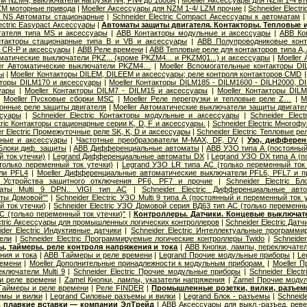
ZM моторные привода
|
Moeller Аксессуары для NZM 1-4/ LZM прочие
|
Schneider Elect
ct NS Автоматы стационарные
|
Schneider Electric Compact Аксессуары к автоматам
lectric Easypact Аксессуары
|
Автоматы защиты двигателя. Контакторы. Тепловые и
ателя типа MS и аксессуары
|
ABB Контакторы модульные и аксессуары
|
ABB Ко
такторы стационарные типа B и VB и аксессуары
|
ABB Полупроводниковые конт
 CR-P и аксессуары
|
ABB Реле времени
|
ABB Тепловые реле для контакторов типа A, 
оматические выключатели PKZ... (кроме PKZM4... и PKZM01...) и аксессуары
|
Moeller
ler Автоматические выключатели PKZM4…
|
Moeller Вспомогательные контакторы DI
ры
|
Moeller Контакторы DILEM, DILEEM и аксессуары; реле контроля контакторов CMD
акторы DILM170 и аксессуары
|
Moeller Контакторы DILM185 - DILM1600 - DILH2000, D
уары
|
Moeller Контакторы DILM7 - DILM15 и аксессуары
|
Moeller Контакторы DIL
|
Moeller Пусковые сборки MSC
|
Moeller Реле перегрузки и тепловые реле Z…
|
M
ронные реле защиты двигателя
|
Moeller Автоматические выключатели защиты двигате
ссуары
|
Schneider Electric Контакторы модульные и аксессуары
|
Schneider Elec
tric Контакторы стационарные серии K, D, F и аксессуары.
|
Schneider Electric Много
er Electric Промежуточные реле SK, K, D и аксессуары
|
Schneider Electric Тепловые ре
ьные и аксессуары
|
Частотные преобразователи M-MAX, DF, DV
|
Узо, дифферен
Блоки диф. защиты
|
ABB Дифференциальные автоматы
|
ABB УЗО типа А (постояный
 ток утечки)
|
Legrand Дифференциальные автоматы DX
|
Legrand УЗО DX типа А (п
только переменный ток утечки)
|
Legrand УЗО LR типа АС (только переменный ток 
ли PFL4
|
Moeller Дифференциальные автоматические выключатели PFL6, PFL7 и п
r Устройства защитного отключения PF6, PF7 и прочие
|
Schneider Electric Б
аты Multi 9 DPN.. VIGI тип AС
|
Schneider Electric Дифференциальные ав
ты Домовой""
|
Schneider Electric УЗО Multi 9 типа А (постоянный и переменный ток 
 ток утечки)
|
Schneider Electric УЗО Домовой серия ВД63 тип АС (только переменны
С (только переменный ток утечки)"
|
Контроллеры. Датчики. Концевые выключат
ectric Аксессуары для промышленных логических контроллеров
|
Schneider Electric Дат
ider Electric Индуктивные датчики
|
Schneider Electric Интеллектуальные программи
тели
|
Schneider Electric Программируемые логические контроллеры Twido
|
Schneider
, таймеры, реле контроля напряжения и тока
|
ABB Кнопки, лампы, переключате
ния и тока
|
ABB Таймеры и реле времени
|
Legrand Прочие модульные приборы
|
Le
ремени
|
Moeller Дополнительные принадлежности к модульным приборам.
|
Moeller 
еключатели Multi 9
|
Schneider Electric Прочие модульные приборы
|
Schneider Elect
 и реле времени
|
Zamel Кнопки, лампы, указатели напряжения
|
Zamel Прочие моду
Таймеры и реле времени
|
Реле FINDER
|
Промышленные розетки, вилки, разъе
емы и вилки
|
Legrand Cиловые разъемы и вилки
|
Legrand Блок - разъемы
|
Schneid
, плавкие вставки — компании ЭлТрейд
|
ABB Аксессуары для выкл.-разъед. реве