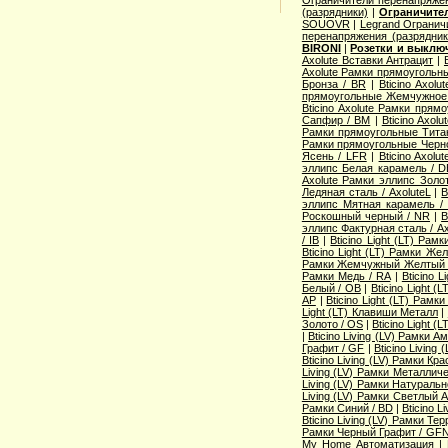
(разрядники)
|
Ограничите
SOUOVR
|
Legrand Огранич
перенапряжения (разрядник
BIRONI
|
Розетки и выключ
Axolute Вставки Антрацит
|
Axolute Рамки прямоугольны
Бронза / BR
|
Bticino Axol
прямоугольные Жемчужное 
Bticino Axolute Рамки пря
Сапфир / BM
|
Bticino Axo
Рамки прямоугольные Тита
Рамки прямоугольные Черн
Ясень / LFR
|
Bticino Axol
эллипс Белая карамель / D
Axolute Рамки эллипс Золо
Ледяная сталь / AxoluteL
|
B
эллипс Мятная карамель /
Роскошный черный / NR
|
B
эллипс Фактурная сталь / Ax
/ IB
|
Bticino Light (LT) Рам
Bticino Light (LT) Рамки Же
Рамки Жемчужный Желтый 
Рамки Медь / RA
|
Bticino 
Белый / OB
|
Bticino Light 
AP
|
Bticino Light (LT) Рамк
Light (LT) Клавиши Металл
|
Золото / OS
|
Bticino Light (
|
Bticino Living (LV) Рамки 
Графит / GF
|
Bticino Living
Bticino Living (LV) Рамки Кр
Living (LV) Рамки Металлич
Living (LV) Рамки Натураль
Living (LV) Рамки Светлый 
Рамки Синий / BD
|
Bticino 
Bticino Living (LV) Рамки Тер
Рамки Черный Графит / GF
My Home Автоматизация
|