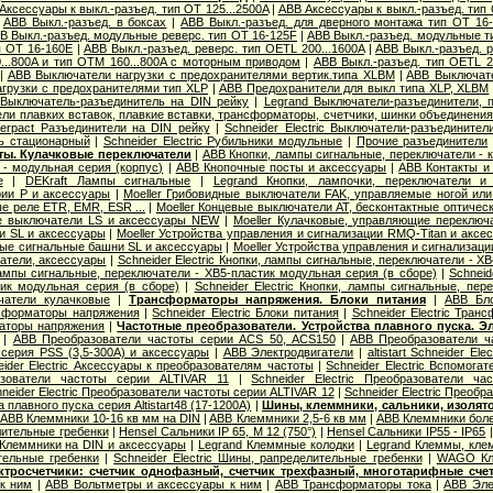
Аксессуары к выкл.-разъед. тип OT 125...2500A
|
ABB Аксессуары к выкл.-разъед. тип
|
ABB Выкл.-разъед. в боксах
|
ABB Выкл.-разъед. для дверного монтажа тип OT 16
B Выкл.-разъед. модульные реверс. тип OT 16-125F
|
ABB Выкл.-разъед. модульные ти
п OT 16-160E
|
ABB Выкл.-разъед. реверс. тип OETL 200...1600A
|
ABB Выкл.-разъед. р
0...800A и тип OTМ 160...800A с моторным приводом
|
ABB Выкл.-разъед. тип OETL 2
|
ABB Выключатели нагрузки с предохранителями вертик.типа XLBM
|
ABB Выключате
грузки с предохранителями тип XLP
|
ABB Предохранители для выкл типа XLP, XLBM
p Выключатель-разъединитель на DIN рейку
|
Legrand Выключатели-разъединители, 
ели плавких вставок, плавкие вставки, трансформаторы, счетчики, шинки объединени
Interpact Разъединители на DIN рейку
|
Schneider Electric Выключатели-разъединител
ь стационарный
|
Schneider Electric Рубильники модульные
|
Прочие разъединители
ты. Кулачковые переключатели
|
ABB Кнопки, лампы сигнальные, переключатели - 
 - модульная серия (корпус)
|
ABB Кнопочные посты и аксессуары
|
ABB Контакты и
е
|
DEKraft Лампы сигнальные
|
Legrand Кнопки, лампочки, переключатели и
рии P и аксессуары
|
Moeller Грибовидные выключатели FAK, управляемые ногой или
е реле ETR, EMR, ESR ...
|
Moeller Концевые выключатели AT, бесконтактные оптичес
ые выключатели LS и аксессуары NEW
|
Moeller Кулачковые, управляющие переключ
и SL и аксессуары
|
Moeller Устройства управления и сигнализации RMQ-Titan и аксе
вые сигнальные башни SL и аксессуары
|
Moeller Устройства управления и сигнализац
чатели, аксессуары
|
Schneider Electric Кнопки, лампы сигнальные, переключатели - X
 лампы сигнальные, переключатели - XB5-пластик модульная серия (в сборе)
|
Schneid
ик модульная серия (в сборе)
|
Schneider Electric Кнопки, лампы сигнальные, пе
ючатели кулачковые
|
Трансформаторы напряжения. Блоки питания
|
ABB Бло
сформаторы напряжения
|
Schneider Electric Блоки питания
|
Schneider Electric Тра
аторы напряжения
|
Частотные преобразователи. Устройства плавного пуска. Э
|
ABB Преобразователи частоты серии ACS 50, ACS150
|
ABB Преобразователи ч
 серия PSS (3,5-300А) и аксессуары
|
ABB Электродвигатели
|
altistart Schneider El
eider Electric Аксессуары к преобразователям частоты
|
Schneider Electric Вспомога
разователи частоты серии ALTIVAR 11
|
Schneider Electric Преобразователи ч
neider Electric Преобразователи частоты серии ALTIVAR 12
|
Schneider Electric Преоб
а плавного пуска серия Altistart48 (17-1200А)
|
Шины, клеммники, сальники, изолят
|
ABB Клеммники 10-16 кв мм на DIN
|
ABB Клеммники 2,5-6 кв мм
|
ABB Клеммники боле
ительные гребенки
|
Hensel Cальники IP 65, M 12 (750°)
|
Hensel Сальники IP55 - IP65
 Клеммники на DIN и аксессуары
|
Legrand Клеммные колодки
|
Legrand Клеммы, кле
тельные гребенки
|
Schneider Electric Шины, рапределительные гребенки
|
WAGO К
ктросчетчики: счетчик однофазный, счетчик трехфазный, многотарифные сче
к ним
|
ABB Вольтметры и аксессуары к ним
|
ABB Трансформаторы тока
|
ABB Эле