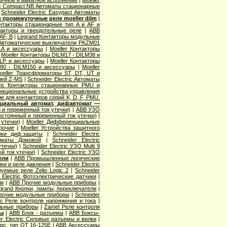
ric Compact NB Автоматы стационарные
|
Schneider Electric Easypact Автоматы
 промежуточные реле moeller dilm
|
нтакторы стационарные тип A и AF и
акторы и твердотельные реле
|
ABB
AF, B
|
Legrand Контакторы модульные
 Автоматические выключатели PKZM01
LA и аксессуары
|
Moeller Контакторы
|
Moeller Контакторы DILM17 - DILM38 и
ILP и аксессуары
|
Moeller Контакторы
M80 - DILM150 и аксессуары
|
Moeller
oeller Трансформаторы ST, DT, UT и
лей Z-MS
|
Schneider Electric Автоматы
tric Контакторы стационарные PMU и
функциональные устройства управления
ле для контакторов серий K, D, F, PMU.
циальный автомат, дифавтомат —
 и переменный ток утечки)
|
ABB УЗО
остоянный и переменный ток утечки)
|
утечки)
|
Moeller Дифференциальные
рочие
|
Moeller Устройства защитного
локи диф.защиты
|
Schneider Electric
томаты Домовой
|
Schneider Electric
утечки)
|
Schneider Electric УЗО Multi 9
й ток утечки)
|
Schneider Electric УЗО
ели
|
ABB Промышленные логические
чики и реле давления
|
Schneider Electric
руемые реле Zelio Logic 2
|
Schneider
 Electric Фотоэлектрические датчики
|
ли
|
ABB Прочие модульные приборы
|
grand Кнопки, лампы, переключатели
|
Прочие модульные приборы
|
Schneider
ric Реле контроля напряжения и тока
|
льные приборы
|
Zamel Реле контроля
мы
|
ABB Блок - разъемы
|
ABB Боксы-
er Electric Силовые разъемы и вилки
|
рс. тип OT 16-125E
|
ABB Аксессуары