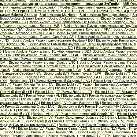
ль перенапряжения, ограничитель напряжения — компании ЭлТрейд
|
ABB Огр
ители перенапряжения (разрядники)
|
Moeller Ограничители перенапряжения SP… и п
и)
|
РђРєСЃРµСЃСЃСѓР°СЂС‹ РґР»СЏ СЃСѓС…РёС… С‚СЂР°РЅСЃС„РѕСЂРјР°С‚Р
атели Bticino Axolute
|
Bticino Axolute My Home
|
Bticino Axolute Видеодомофония
|
Bt
Bticino Axolute Вставки Белый
|
Bticino Axolute Принадлежности
|
Bticino Axolute Рамки
е Антрацит / XS
|
Bticino Axolute Рамки прямоугольные Белый мрамор Каррара / RMC
ute Рамки прямоугольные Венге / LWE
|
Bticino Axolute Рамки прямоугольные Голубо
Серебро / SA
|
Bticino Axolute Рамки прямоугольные Кристалл / VKA
|
Bticino Axolu
моугольные Матовое Стекло / VSA
|
Bticino Axolute Рамки прямоугольные Рубин / RC
lute Рамки прямоугольные Темное Серебро / AZ
|
Bticino Axolute Рамки прямоугольные
н / NX
|
Bticino Axolute Рамки прямоугольные Фарфор / BG
|
Bticino Axolute Рамки пр
ое Стекло / VNN
|
Bticino Axolute Рамки прямоугольные Черный мрамор Ардезия / RLV
ute Рамки эллипс Апельсиновая карамель / DR
|
Bticino Axolute Рамки эллипс Бежева
B
|
Bticino Axolute Рамки эллипс Голубая карамель / DZ
|
Bticino Axolute Рамки элл
то / OR
|
Bticino Axolute Рамки эллипс Клен / LAE
|
Bticino Axolute Рамки эллипс Коф
ticino Axolute Рамки эллипс Матовое золото / OS
|
Bticino Axolute Рамки эллипс Матов
 DV
|
Bticino Axolute Рамки эллипс Орех / LNC
|
Bticino Axolute Рамки эллипс Песо
ticino Axolute Рамки эллипс Светлый титан / TC
|
Bticino Axolute Рамки эллипс Темны
oluteS
|
Bticino Axolute Рамки эллипс Черешня / LCA
|
Bticino Axolute Суппорты
|
Bticino
ки Глянцевое Серебро / SA
|
Bticino Light (LT) Рамки Груша / LPR
|
Bticino Light (LT) Р
ле Красное / RJ
|
Bticino Light (LT) Рамки Желе Оранжевое / AJ
|
Bticino Light (LT) Р
/ YN
|
Bticino Light (LT) Рамки Жемчужный Лазурный / AN
|
Bticino Light (LT) Рамки 
Light (LT) Рамки Мягкий Титан / TA
|
Bticino Light (LT) Рамки Натуральный Алюминий / 
(LT) Рамки Опаловый Зеленый / VP
|
Bticino Light (LT) Рамки Опаловый Синий / BP
|
Btic
и Светлый белый / LB
|
Bticino Light (LT) Рамки Ясень / LFR
|
Bticino Light (LT) Вставк
Bticino Light (LT) Рамки Алюминий / AL
|
Bticino Light (LT) Рамки Американская Вишня /
LT) Суппорты
|
Bticino Light Tech (LTT) Вставки и рамки
|
Bticino Living (LV) Вставки Антра
Американская Вишня / LCA
|
Bticino Living (LV) Рамки Бакелит / BK
|
Bticino Living (LV) Ра
 (LV) Рамки Европейский Орех / LNC
|
Bticino Living (LV) Рамки Исконный / NA
|
Bticino L
асный / RD
|
Bticino Living (LV) Рамки Металлическая Охра / OT
|
Bticino Living (LV) Ра
еский Зеленый / YT
|
Bticino Living (LV) Рамки Металлический Синий / BT
|
Bticino Livi
ное Золото / OR
|
Bticino Living (LV) Рамки Окисленная бронза / BO
|
Bticino Living (LV
Алюминий / AL
|
Bticino Living (LV) Рамки Светлый Титан / TC
|
Bticino Living (LV) Рамк
Living (LV) Рамки Скутер Желтый / GT
|
Bticino Living (LV) Рамки Темная Сталь / AC
|
Btici
ракот / TR
|
Bticino Living (LV) Рамки Тертая Сталь / ACS
|
Bticino Living (LV) Рамки Ти
N
|
Bticino Living (LV) Рамки Черный Никель / NN
|
Bticino Living (LV) Рамки Шиповник/ L
Bticino Terraneo Домофония
|
Bticino Механизмы для серий LV/LT/TH, Коробки, Люки