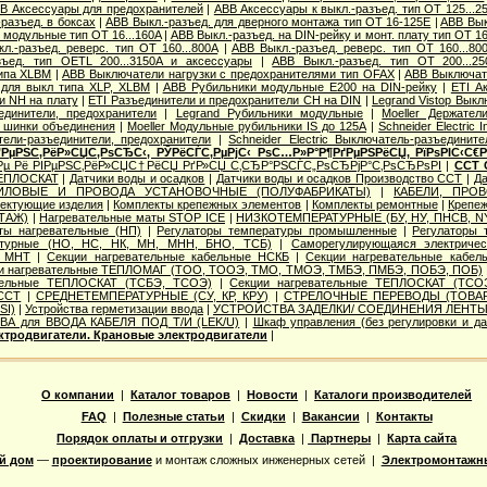
B Аксессуары для предохранителей
|
ABB Аксессуары к выкл.-разъед. тип OT 125...2
разъед. в боксах
|
ABB Выкл.-разъед. для дверного монтажа тип OT 16-125E
|
ABB Вык
 модульные тип OT 16...160A
|
ABB Выкл.-разъед. на DIN-рейку и монт. плату тип OT 1
л.-разъед. реверс. тип OT 160...800A
|
ABB Выкл.-разъед. реверс. тип OT 160...8
зъед. тип OETL 200...3150A и аксессуары
|
ABB Выкл.-разъед. тип OT 200...25
типа XLBM
|
ABB Выключатели нагрузки с предохранителями тип OFAX
|
ABB Выключате
для выкл типа XLP, XLBM
|
ABB Рубильники модульные E200 на DIN-рейку
|
ETI А
и NH на плату
|
ETI Разъединители и предохранители CH на DIN
|
Legrand Vistop Вык
единители, предохранители
|
Legrand Рубильники модульные
|
Moeller Держател
, шинки объединения
|
Moeller Модульные рубильники IS до 125А
|
Schneider Electric
атели-разъединители, предохранители
|
Schneider Electric Выключатель-разъединит
’РµРЅС‚РёР»СЏС‚РѕСЂС‹, РЎРёСЃС‚РµРјС‹ РѕС…Р»Р°Р¶РґРµРЅРёСЏ, РїРѕРІС‹С
Рµ Рё РІРµРЅС‚РёР»СЏС†РёСЏ РґР»СЏ С‚СЂР°РЅСЃС„РѕСЂРјР°С‚РѕСЂРѕРІ
|
ССТ 
ТЕПЛОСКАТ
|
Датчики воды и осадков
|
Датчики воды и осадков Производство ССТ
|
Да
ИЛОВЫЕ И ПРОВОДА УСТАНОВОЧНЫЕ (ПОЛУФАБРИКАТЫ)
|
КАБЕЛИ, ПРО
ектующие изделия
|
Комплекты крепежных элементов
|
Комплекты ремонтные
|
Крепеж
ТАЖ)
|
Нагревательные маты STOP ICE
|
НИЗКОТЕМПЕРАТУРНЫЕ (БУ, НУ, ПНСВ, NY
ты нагревательные (НП)
|
Регулаторы температуры промышленные
|
Регулаторы
ратурные (НО, НС, НК, МН, МНН, БНО, ТСБ)
|
Саморегулирующаяся электричес
е МНТ
|
Секции нагревательные кабельные НСКБ
|
Секции нагревательные кабе
и нагревательные ТЕПЛОМАГ (ТОО, ТООЭ, ТМО, ТМОЭ, ТМБЭ, ПМБЭ, ПОБЭ, ПОБ)
тельные ТЕПЛОСКАТ (ТСБЭ, ТСОЭ)
|
Секции нагревательные ТЕПЛОСКАТ (ТСО
ССТ
|
СРЕДНЕТЕМПЕРАТУРНЫЕ (СУ, КР, КРУ)
|
СТРЕЛОЧНЫЕ ПЕРЕВОДЫ (ТОВА
SI)
|
Устройства герметизации ввода
|
УСТРОЙСТВА ЗАДЕЛКИ/ СОЕДИНЕНИЯ ЛЕНТЫ (
ВА для ВВОДА КАБЕЛЯ ПОД Т/И (LEK/U)
|
Шкаф управления (без регулировки и да
ктродвигатели. Крановые электродвигатели
|
О компании
|
Каталог товаров
|
Новости
|
Каталоги производителей
FAQ
|
Полезные статьи
|
Скидки
|
Вакансии
|
Контакты
Порядок оплаты и отгрузки
|
Доставка
|
Партнеры
|
Карта сайта
й дом
—
проектирование
и монтаж сложных инженерных сетей |
Электромонтажн