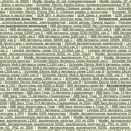
 xEnergy до 4000А
|
Moeller Шкафы 19 для телекоммуникаций
|
Moeller Шкафы 19'' 
й" Боксы и аксессуары
|
Schneider Electric Kaedra Боксы пылевлагозащищенные IP 65
 и аксессуары
|
Schneider Electric Pragma Сборные шкафы и аксессуары
|
Schneide
ары
|
Schneider Electric Prisma Plus G Сборные шкафы и аксессуары
|
Schneider E
" Боксы и аксессуары"
|
ЩЭК ВРУ и аксессуары
|
ЩЭК Шины к шкафам
|
ЩЭК Шкаф
та протечки воды Нептун
|
Защита протечки воды Нептун
|
Удлинители, разъе
и, штепсельные разъемы, электроарматура
|
Zamel Шнуры, Панели защиты
|
Разъемы
кие выключатели модульные
|
ABB Автоматы серии M200 (без теплового расцепите
хар C
|
ABB Автоматы серии S200 хар D
|
ABB Автоматы серии S200 хар K
|
ABB Автом
втоматы серии S200P хар C
|
ABB Автоматы серии S230-SH200L хар С
|
ABB Автома
маты серии S280 хар Z
|
ABB Автоматы серии S280 хар С
|
ABB Автоматы серии S290
800N хар D
|
ABB Автоматы серии S800N хар С
|
ABB Автоматы серии S800N, S800C
B Аксессуары к модульным автоматам
|
DEKraft Автоматические выключатели
|
Le
 6kA хар C
|
Legrand Автоматы серии DX 6kA хар D
|
Legrand Автоматы серии DX СТ
хар C
|
Legrand Автоматы серии DX-h 10-25kA хар C
|
Legrand Автоматы серии L
oeller Автоматические выключатели BZM1 до 125А (25кА)
|
Moeller Автоматически
и PL6 (6 кА)
|
Moeller Автоматические выключатели PL7 (10 кА)
|
Moeller Автомати
ыключатели нагрузки
|
Schneider Electric Aвтоматы серии Домовой хар C
|
Schneider El
 Electric Multi 9 Автоматы серии C120H хар C
|
Schneider Electric Multi 9 Автоматы сери
 C
|
Schneider Electric Multi 9 Автоматы серии C120N хар D
|
Schneider Electric Multi 
ерии C60A хар C
|
Schneider Electric Multi 9 Автоматы серии C60H хар B
|
Schneider Elect
Автоматы серии C60H хар D
|
Schneider Electric Multi 9 Автоматы серии C60L хар C
|
Sch
ctric Multi 9 Автоматы серии C60N хар C
|
Schneider Electric Multi 9 Автоматы серии
 С
|
Schneider Electric Multi 9 Автоматы серии NG хар B
|
Schneider Electric Multi 9 Авт
атам и УЗО
|
Аксессуары для BZM1 и BZM2
|
ЭКФ Автоматы серии ВА
|
Автоматически
max X2
|
ABB Sace Emax X3
|
ABB Sace Emax X4
|
ABB Sace Formula до 630А
|
ABB Sa
ы стационарные
|
ABB Sace Tmax T2 Автоматы стационарные
|
ABB Sace Tmax T3 Авт
|
ABB Sace Tmax T5 Автоматы стационарные
|
ABB Sace Tmax T6 Автоматы стацио
Tmax XT1 Автоматы стационарные до 160А
|
ABB Sace Tmax XT2 Автоматы стацион
 250А
|
ABB Sace Tmax XT4 Автоматы стационарные до 250А
|
ABB Sace Аксессуары к
somax
|
ABB Sace Аксессуары к Tmax
|
ABB Sace Аксессуары к Tmax XT
|
ABB Sace Е
ые
|
Legrand DPX ER, DPX-I Автоматы стационарные
|
Legrand DPX Автоматы ста
сессуары к DPX
|
Moeller NZM диагностика
|
Moeller Автоматические выключатели I
ли LZM1, выключатели нагрузки LN1 до 160А
|
Moeller Автоматические выключатели
ские выключатели LZM3, выключатели нагрузки LN3 до 630А
|
Moeller Автоматиче
eller Автоматические выключатели NZM1, выключатели нагрузки N1, PN1 до 160А
зки N2, PN2 до 250А
|
Moeller Автоматические выключатели NZM3, выключатели
и NZM4, выключатели нагрузки N4, PN4 до 1600А
|
Moeller Аксессуары для NZM 1-4 в