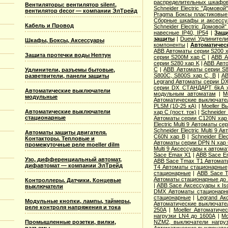
распределительных шкафов
Вентиляторы: вентилятор silent,
Schneider Electric "Домово
вентилятор decor — компании ЭлТрейд
Pragma Боксы пластиковые
Сборные шкафы и аксессу
Кабель и Провод
Schneider Electric Домовой
навесные IP40, IP54
|
Защи
защиты
|
Duewi Удлинител
Шкафы, Боксы, Аксессуары
компоненты
|
Автоматичес
ABB Автоматы серии S200 
Защита протечки воды Нептун
серии S200M хар С
|
ABB А
серии S280 хар K
|
ABB Авто
С
|
ABB Автоматы серии S
Удлинители, разъемы бытовые,
S800C, S800S хар С, B
|
AB
разветвители, панели защиты
Legrand Автоматы серии DX
серии DX СТАНДАРТ 6kA 
Автоматические выключатели
модульным автоматам
|
M
модульные
Автоматические выключател
PLSM (10-25 кА)
|
Moeller В
Автоматические выключатели
хар C (пост. ток)
|
Schneider
стационарные
Автоматы серии C120N хар
Electric Multi 9 Автоматы с
Schneider Electric Multi 9 
Автоматы защиты двигателя.
C60N хар B
|
Schneider Ele
Контакторы. Тепловые и
Автоматы серии DPN N хар
промежуточные реле moeller dilm
Multi 9 Аксессуары к автом
Sace Emax X1
|
ABB Sace E
Узо, дифференциальный автомат,
ABB Sace Tmax T1 Автомат
дифавтомат — компании ЭлТрейд
T4 Автоматы стационарные
стационарные
|
ABB Sace 
Автоматы стационарные до
Контроллеры. Датчики. Концевые
|
ABB Sace Аксессуары к I
выключатели
DMX Автоматы стационарн
стационарные
|
Legrand Ак
Модульные кнопки, лампы, таймеры,
Автоматические выключате
реле контроля напряжения и тока
250А
|
Moeller Автоматиче
нагрузки LN4 до 1600А
|
Mo
NZM2, выключатели нагру
Промышленные розетки, вилки,
Автоматические выключател