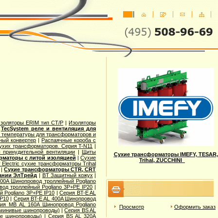
золяторы ERIM тип CT/P
|
Изоляторы
|
TecSystem реле и вентиляция для
я температуры для трансформаторов и
ный конвертер
|
Распаячные короба с
сухих трансформаторов. Серия T-N11
|
 принудительной вентиляции
|
Щиты
Сухие трансформаторы IMEFY, TESAR,
рматоры с литой изоляцией
|
Сухие
Trihal, ZUCCHINI
 Electric cухие трансформаторы Trihal
|
Сухие трансформаторы CTR, CRT
ании ЭлТрейд
|
BT Защитный кожух
|
00A Шинопровод троллейный Pogliano
вод троллейный Pogliano 3P+PE IP20
|
 Pogliano 3P+PE IP10
|
Серия BT-E AL
IP10
|
Серия BT-E AL 400A Шинопровод
ия MB AL 160A Шинопровод Pogliano
Просмотр
Оформить заказ
юминивые шинопроводы)
|
Серия ВS AL
ые шинопроводы)
|
Серия ВS AL 320A