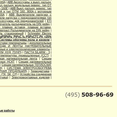
500A
|
ABB Аксессуары к выкл.-разъед.
л.-разъед. модульные реверс. тип OT
6-160E
|
ABB Выкл.-разъед. реверс. тип
00A и тип OTМ 160...800A с моторным
00A
|
ABB Выключатели нагрузки с
ли нагрузки с предохранителями тип
ксессуары для предохранителей
|
ETI
лючатель-разъединитель на DIN рейку
|
и плавких вставок, плавкие вставки,
 Interpact Разъединители на DIN рейку
|
ель стационарный
|
Schneider Electric
€РµРЅРёРµ РјРѕС‰РЅРѕСЃС‚Рё +25%
Системы обогрева пола и кровли
|
тчики температыры
|
дополнительные
ВОДА И ЛЕНТЫ НАГРЕВАТЕЛЬНЫЕ
ные и электротехнические элементы
|
M, НУД, ПУНП)
|
ПАСТА SILARM - 3
|
 температуры промышленные (ССТ)
|
кая нагревательная лента
|
Секции
льные НСКТ
|
Секции нагревательные
|
Секции нагревательные ТЕПЛОСКАТ
Э)
|
СИСТЕМА ЭЛЕКТРООБОГРЕВА
РНАЯ ПРОДУКЦИЯ)
|
Термодатчики
|
TK, SK, СР)
|
Устройства соединения
тчика)
|
Электромонтажные изделия
|
ые работы