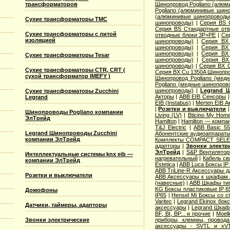
Шинопровод Pogliano (алю
трансформаторов
Pogliano (алюминивые шин
(алюминивые шинопроводы
Сухие трансформаторы TMC
шинопроводы)
|
Серия ВS 
Серия ВS Стандартные от
Сухие трансформаторы с литой
отводные блоки 3P+PE
|
Се
изоляцией
шинопроводы)
|
Серия ВХ
шинопроводы)
|
Серия ВХ
шинопроводы)
|
Серия ВХ
Сухие трансформаторы Tesar
шинопроводы)
|
Серия ВХ
шинопроводы)
|
Серия ВХ C
Сухие трансформаторы CTR, CRT (
Серия ВХ Cu 1350A Шинопро
сухой трансформатор IMEFY )
Шинопровод Pogliano (мед
Pogliano (медные шинопров
шинопроводы)
|
Legrand 
Сухие трансформаторы Zucchini
Акторы
|
ABB EIB Сенсоры
Legrand
ЕIB (Instabus)
|
Merten EIB А
|
Розетки и выключатели
Шинопроводы Pogliano компании
Living (LV)
|
Bticino My Ho
ЭлТрейд
Hamilton
|
Hamilton — компа
T&J Electric
|
АВВ Basic 55
Legrand Шинопроводы Zucchini
Абонентские аудиоаппарат
компании ЭлТрейд
Комплекты COMPACT SEL
адапторы
|
Звонки электр
ЭлТрейд
|
S&P Вентиляторы
Интеллектуальные системы knx eib —
нагревательный
|
Кабель св
компании ЭлТрейд
Estetica
|
ABB Luca Боксы IP 
ABB TriLine-R Аксессуары д
Розетки и выключатели
ABB Аксессуары к шкафам A
(навесные)
|
ABB Шкафы тип
KG Боксы пластиковые IP 65
Домофоны
IP65
|
Hensel Mi Боксы со 
Varitec
|
Legrand Ekinox бок
Датчики, таймеры, адапторы
аксессуары
|
Legrand Шкафы
BF, BI, BP... и прочие
|
Moel
приборы, клеммы, провод
Звонки электрические
аксессуары - SVTL и xV