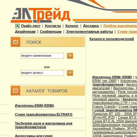
Прайс-лист
|
Контакты
|
Каталог
|
Доставка
|
Подбор выключате
Дизайнерам
|
Снабженцам
|
Электромонтажные работы
|
Сухие тран
Каталоги производителей
или
Изоляторы ERIM (ERIB)
|
ERIM тип DB/P
|
Изоляторы
трансформаторов
|
Аксес
двигателей
|
Вентиляторы,
датчиками/без
|
Реле тепло
Реле тепловой защиты и к
тепловой защиты
|
Аксессу
трансформаторы CTR ( сух
Изоляторы ERIM (ERIB)
France Transfo
|
Сухие тран
( сухой трансформатор IM
Покрытие BT 100 - 200A 3P
Сухие трансформаторы ELTRAFO
3P+N+PE IP20
|
Серия BT-E
Серия BT-E AL 200A Шинопр
TecSystem реле и вентиляция для
200A Шинопровод троллейны
трансформаторов
троллейный Pogliano 3P+PE
(алюминивые шинопроводы
1000A Шинопровод Poglian
Аксессуары для сухих