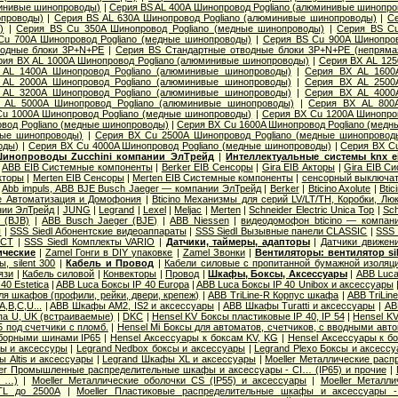
минивые шинопроводы)
|
Серия ВS AL 400A Шинопровод Pogliano (алюминивые шинопр
опроводы)
|
Серия ВS AL 630A Шинопровод Pogliano (алюминивые шинопроводы)
|
Се
)
|
Серия ВS Cu 350A Шинопровод Pogliano (медные шинопроводы)
|
Серия ВS Cu
Cu 700A Шинопровод Pogliano (медные шинопроводы)
|
Серия ВS Cu 900A Шинопров
водные блоки 3P+N+PE
|
Серия ВS Стандартные отводные блоки 3P+N+PE (непряма
рия ВХ AL 1000A Шинопровод Pogliano (алюминивые шинопроводы)
|
Серия ВХ AL 125
 AL 1400A Шинопровод Pogliano (алюминивые шинопроводы)
|
Серия ВХ AL 1600
 AL 2000A Шинопровод Pogliano (алюминивые шинопроводы)
|
Серия ВХ AL 2500
 AL 3200A Шинопровод Pogliano (алюминивые шинопроводы)
|
Серия ВХ AL 4000
 AL 5000A Шинопровод Pogliano (алюминивые шинопроводы)
|
Серия ВХ AL 800A
u 1000A Шинопровод Pogliano (медные шинопроводы)
|
Серия ВХ Cu 1200A Шинопро
вод Pogliano (медные шинопроводы)
|
Серия ВХ Cu 1600A Шинопровод Pogliano (мед
ные шинопроводы)
|
Серия ВХ Cu 2500A Шинопровод Pogliano (медные шинопровод
оды)
|
Серия ВХ Cu 4000A Шинопровод Pogliano (медные шинопроводы)
|
Серия ВХ Cu
Шинопроводы Zucchini компании ЭлТрейд
|
Интеллектуальные системы knx 
|
ABB EIB Системные компоненты
|
Berker EIB Сенсоры
|
Gira EIB Акторы
|
Gira EIB С
кторы
|
Merten EIB Сенсоры
|
Merten EIB Системные компоненты
|
сенсорный выключате
|
Abb impuls, АВВ BJE Busch Jaeger — компании ЭлТрейд
|
Berker
|
Bticino Axolute
|
Btic
me Автоматизация и Домофония
|
Bticino Механизмы для серий LV/LT/TH, Коробки, Лю
нии ЭлТрейд
|
JUNG
|
Legrand
|
Lexel
|
Meljac
|
Merten
|
Schneider Electric Unica Top
|
Sch
 (BJB)
|
АВВ Busch Jaeger (BJE)
|
АВВ Niessen
|
видеодомофон bticino — компан
ы
|
SSS Siedl Абонентские видеоаппараты
|
SSS Siedl Вызывные панели CLASSIC
|
SSS 
ECT
|
SSS Siedl Комплекты VARIO
|
Датчики, таймеры, адапторы
|
Датчики движен
ические
|
Zamel Гонги в DIY упаковке
|
Zamel Звонки
|
Вентиляторы: вентилятор si
, silent 300
|
Кабель и Провод
|
Кабели силовые с пропитанной бумажной изоляц
язи
|
Кабель силовой
|
Конвекторы
|
Провод
|
Шкафы, Боксы, Аксессуары
|
ABB Luca
40 Estetica
|
ABB Luca Боксы IP 40 Europa
|
ABB Luca Боксы IP 40 Unibox и аксессуары
ля шкафов (профили, рейки, двери, крепеж)
|
ABB TriLine-R Корпус шкафа
|
ABB TriLin
,B,C,U...
|
ABB Шкафы AM2, IS2 и аксессуары
|
ABB Шкафы Turatti и аксессуары
|
AB
а U, UK (встраиваемые)
|
DKC
|
Hensel KV Боксы пластиковые IP 40, IP 54
|
Hensel KV
 под счетчики с пломб.
|
Hensel Mi Боксы для автоматов, счетчиков, с вводными авт
сборными шинами IP65
|
Hensel Аксессуары к боксам KV, KG
|
Hensel Аксессуары к бо
сы и аксессуры
|
Legrand Nedbox боксы и аксессуары
|
Legrand Plexo Боксы и аксесс
 Altis и аксессуары
|
Legrand Шкафы XL и аксессуары
|
Moeller Металлические рас
ler Промышленные распределительные шкафы и аксессуары - CI… (IP65) и прочие
|
а …)
|
Moeller Металлические оболочки CS (IP55) и аксессуары
|
Moeller Металл
TL до 2500А
|
Moeller Пластиковые распределительные шкафы и аксессуары