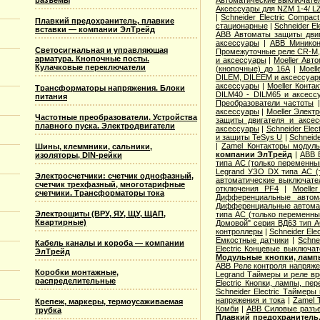
разъемы
Аксессуары для NZM 1-4/ L
|
Schneider Electric Compa
Плавкий предохранитель, плавкие
стационарные
|
Schneider E
вставки — компании ЭлТрейд
ABB Автоматы защиты двиг
аксессуары
|
ABB Миникон
Светосигнальная и управляющая
Промежуточные реле CR-M,
арматура. Кнопочные посты.
и аксессуары
|
Moeller Авт
Кулачковые переключатели
(кнопочные) до 16А
|
Moel
DILEM, DILEEM и аксессуа
аксессуары
|
Moeller Конт
Трансформаторы напряжения. Блоки
DILM40 - DILM65 и аксесс
питания
Преобразователи частоты
аксессуары
|
Moeller Элект
Частотные преобразователи. Устройства
защиты двигателя и аксе
плавного пуска. Электродвигатели
аксессуары
|
Schneider Elec
и защиты TeSys U
|
Schneid
|
Zamel Контакторы модул
Шины, клеммники, сальники,
компании ЭлТрейд
|
ABB 
изоляторы, DIN-рейки
типа АС (только переменный
Legrand УЗО DX типа АС (
Электросчетчики: счетчик однофазный,
автоматические выключате
счетчик трехфазный, многотарифные
отключения PF4
|
Moelle
счетчики. Трансформаторы тока
Дифференциальные автом
Дифференциальные автома
Электрощиты (ВРУ, ЯУ, ЩУ, ЩАП,
типа АС (только переменный
Квартирные)
Домовой" серия ВД63 тип А
контроллеры
|
Schneider El
Емкостные датчики
|
Schne
Кабель каналы и короба — компании
Electric Концевые выключа
ЭлТрейд
Модульные кнопки, лампы
ABB Реле контроля напряже
Коробки монтажные,
Legrand Таймеры и реле в
распределительные
Electric Кнопки, лампы, пер
Schneider Electric Таймеры
напряжения и тока
|
Zamel 
Крепеж, маркеры, термоусаживаемая
Комби
|
ABB Силовые разъ
трубка
Плавкий предохранитель