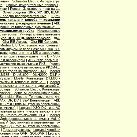
ётчики
|
Schneider Electric Амперметры
ка
|
Прочие измерительные приборы
|
рные
|
Россия Электросчетчики на 1Ф
|
Электрощиты (ВРУ, ЯУ, ЩУ, ЩАП,
а вводно-распределительные
|
Щиты
ель каналы и короба — компании
нтажные, распределительные
|
ABB
оробки установочные (монтажные) —
оусаживаемая трубка
|
Изоляционные
ллические
|
Универсальные винтовые
руба ПВХ, ПНД, Металлорукав
|
ДКС
|
Gira EIB Акторы
|
Gira EIB Сенсоры
|
|
Merten EIB Системные компоненты
|
раммируемые реле Easy 500, 700, 800
щиты двигателя типа MS и аксессуары
нтакторы стационарные типа B и VB и
P и аксессуары
|
ABB Реле времени
|
матические выключатели PKZ... (кроме
 Автоматические выключатели PKZM4…
ле контроля контакторов CMD
|
Moeller
ILM185 - DILM1600 - DILH2000, DILP и
ссуары
|
Moeller Контакторы DILM80 -
егрузки и тепловые реле Z…
|
Moeller
ие выключатели защиты двигателей Z-
ессуары
|
Schneider Electric Контакторы
hneider Electric Многофункциональные
Schneider Electric Тепловые реле для
MAX, DF, DV
|
S&P Вентиляторы
|
ABB
ABB УЗО типа АС (только переменный
к утечки)
|
Legrand УЗО DX типа АС
иальные автоматические выключатели
а защитного отключения PF4
|
Moeller
ic Дифференциальные автоматы Multi 9
 типа А (постоянный и переменный ток
серия ВД63 тип АС (только переменный
|
Терморегуляторы
|
Legrand Короба и
ряжения типа OVR, SOUOVR
|
Legrand
Electric Ограничители перенапряжения