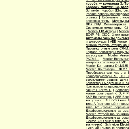
короба — компании ЭлТр
Коробки монтажные, рас
Schneider Коробки (Eljo, Lex
Россия Коробки распредели
оплетка
|
Кабельные стяжк
винтовые жгуты
|
Муфты, на
ПВХ, ПНД, Металлорукав
Системные компоненты
|
Gi
|
Merten EIB Акторы
|
Merte
EC4P, PS, XIOC; блоки пита
Автоматы защиты двигате
и аксессуары
|
ABB Контак
Миниконтакторы стационарн
Промежуточные реле CR-M,
Legrand Контакторы модуль
аксессуары
|
Moeller Авто
PKZM4…
|
Moeller Вспомога
контроля контакторов CMD
Moeller Контакторы DILM185
Moeller Контакторы DILM7
Преобразователи частоты
Трансформаторы ST, DT, 
выключатели защиты двига
Контакторы модульные и а
Контакторы стационарные се
защиты TeSys U
|
Schneide
контакторов серий K, D, F, 
S&P Вентиляторы
|
ABB Блок
ток утечки)
|
ABB УЗО типа А
типа А (постоянный и перем
типа АС (только переменн
Дифференциальные автомат
Moeller Устройства защитн
Дифференциальные автоматы 
Electric УЗО Multi 9 типа А 
ток утечки)
|
Schneider Elect
|
ИкоЛайн бытовые обогрева