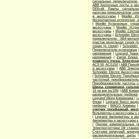
сигнальные, переключатели 
ABB Кнопочные посты и ак
DEKraft Лампы сигнальны
нагрузки,переключатели сер
и аксессуары
|
Moeller И
бесконтактные оптические, 
|
Moeller Кулачковые, упр
аксессуары
|
Moeller Устр
аксессуары
|
Moeller Свето
аксессуары
|
Schneider Elec
переключатели - XB4-металл
пластик модульная серия (в
серия (в сборе)
|
Schneider
Переключатели кулачковые
напряжения
|
Legrand Тран
напряжения
|
Zamel Блоки
плавного пуска. Электрод
ACS 50, ACS150
|
ABB Преобр
и аксессуары
|
ABB Электр
Schneider Electric Аксессуа
|
Schneider Electric Преобра
частотный преобразователь 
Преобразователи частоты с
Шины, клеммники, сальник
16 кв мм на DIN
|
ABB Клемм
рапределительные гребенки
Legrand Viking Клеммники
|
L
блоки
|
Legrand Кросс-моду
гребенки
|
WAGO Клеммы
счетчик трехфазный, мно
Вольтметры и аксессуары к 
|
Legrand Амперметры и ак
Амперметры и аксессуары к
|
Прочие измерительные п
Электросчетчики 1Ф стацио
Счетчики меркурий: мерку
распределительные щиты
автоматического переключе