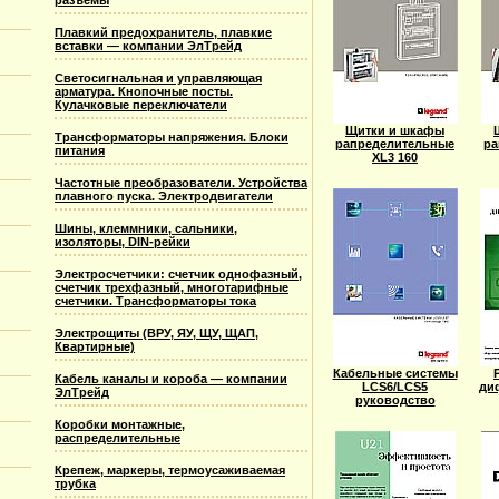
разъемы
Плавкий предохранитель, плавкие
вставки — компании ЭлТрейд
Светосигнальная и управляющая
арматура. Кнопочные посты.
Кулачковые переключатели
Щитки и шкафы
Трансформаторы напряжения. Блоки
рапределительные
ра
питания
XL3 160
Частотные преобразователи. Устройства
плавного пуска. Электродвигатели
Шины, клеммники, сальники,
изоляторы, DIN-рейки
Электросчетчики: счетчик однофазный,
счетчик трехфазный, многотарифные
счетчики. Трансформаторы тока
Электрощиты (ВРУ, ЯУ, ЩУ, ЩАП,
Квартирные)
Кабельные системы
Кабель каналы и короба — компании
LCS6/LCS5
ди
ЭлТрейд
руководство
Коробки монтажные,
распределительные
Крепеж, маркеры, термоусаживаемая
трубка