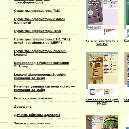
трансформаторов
Сухие трансформаторы TMC
Сухие трансформаторы с литой
изоляцией
Сухие трансформаторы Tesar
Сухие трансформаторы CTR, CRT (
Каталог Legrand (стр
Кат
сухой трансформатор IMEFY )
328-357)
Сухие трансформаторы Zucchini
Legrand
Шинопроводы Pogliano компании
ЭлТрейд
Legrand Шинопроводы Zucchini
компании ЭлТрейд
Интеллектуальные системы knx eib —
компании ЭлТрейд
Розетки и выключатели
Каталог Legrand (стр
Кат
94-127)
Домофоны
Датчики, таймеры, адапторы
Звонки электрические