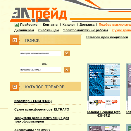
Прайс-лист
|
Контакты
|
Каталог
|
Доставка
|
Подбор выключате
Дизайнерам
|
Снабженцам
|
Электромонтажные работы
|
Сухие тран
Каталоги производителей
или
Изоляторы ERIM (ERIB)
Сухие трансформаторы ELTRAFO
Каталог Legrand (стр
Кат
636-671)
TecSystem реле и вентиляция для
трансформаторов
Аксессуары для сухих