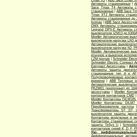
Автоматы стационарные
|
A
Sace Tmax T4 Автоматы с
стационарные
|
ABB Sace Tm
Tmax XT2 Автоматы стацио
Автоматы стационарные до 
Isomax
|
ABB Sace Аксессуа
DMX Автоматы стационарн
Legrand DPX-E Автоматы с
выключатели IZM13 до 6300
Moeller Автоматические вык
выключатели нагрузки LN3 д
Автоматические выключател
выключатели нагрузки N2, P
Moeller Автоматические вы
втычное и выкатное исполн
LZM прочие
|
Schneider Elec
Schneider Electric Compact
Easypact Аксессуары
|
Авто
Автоматы защиты двигате
стационарные тип A и AF
Полупроводниковые контакт
времени
|
ABB Тепловые ре
Автоматические выключател
PKZM01 (кнопочные) до 16
аксессуары
|
Moeller Конт
контроля контакторов CMD
Moeller Контакторы DILM185
Moeller Контакторы DILM7
Преобразователи частоты
Трансформаторы ST, DT, 
выключатели защиты двига
Контакторы модульные и а
Контакторы стационарные се
защиты TeSys U
|
Schneide
контакторов серий K, D, F, 
Узо, дифференциальны
Дифференциальные автома