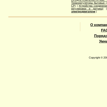
Терморегуляторы бытовые (
СР)
|
Устройства соединен
регулировки и датчика)
электродвигатели
|
О компа
FA
Порядо
Умн
Copyright © 20