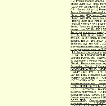
(LV) Рамки Красное Дерево 
Bticino Living (LV) Рамки Ме
Рамки Металлический Синий
OR
|
Bticino Living (LV) Ра
Рамки Светлый Алюминий /
Bticino Living (LV) Рамки Син
Bticino Living (LV) Рамки Тем
|
Bticino Living (LV) Рамки 
Черный Никель / NN
|
Bticin
Bticino Terraneo Домофония
реверс. тип OT 16-125E
|
AB
Аксессуары к выкл.-разъед.
16-125E
|
ABB Выкл.-разъед.
разъед. на DIN-рейку и мон
реверс. тип OT 160...800A
|
Выкл.-разъед. тип OETL 200
предохранителями вертик.т
с предохранителями тип XL
|
ETI Аксессуары для предо
CH на DIN
|
Legrand Vistop 
Legrand Рубильники модул
объединения
|
Moeller Моду
Electric Выключатели-разъ
Schneider Electric Рубил
РїРѕРІС‹С€РµРЅРёРµ РјР
С‚СЂР°РЅСЃС„РѕСЂРјР°С‚Р
Датчики воды и осадков
|
Да
КАБЕЛИ СИЛОВЫЕ И ПРО
(ПОЛУФАБРИКАТЫ)
|
Компл
электротехнические элем
НИЗКОТЕМПЕРАТУРНЫЕ (БУ,
(НП)
|
Регулаторы темп
низкотемпературные (НО, Н
нагревательные кабельные
Секции нагревательные Т
ПОБЭ, ПОБ)
|
Секции нагр
нагревательные ТЕПЛОС
СРЕДНЕТЕМПЕРАТУРНЫЕ (