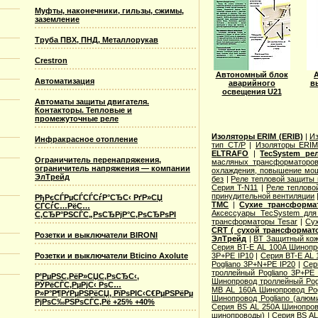
Муфты, наконечники, гильзы, сжимы,
заземление
Труба ПВХ, ПНД, Металлорукав
Crestron
Автономный блок
Автоматизация
аварийного
в
освещения U21
Автоматы защиты двигателя.
Контакторы. Тепловые и
промежуточные реле
Изоляторы ERIM (ERIB)
|
Из
Инфракрасное отопление
тип CT/P
|
Изоляторы ERIM
ELTRAFO
|
TecSystem ре
Ограничитель перенапряжения,
масляных трансформаторо
ограничитель напряжения — компании
охлаждения, повышение мо
ЭлТрейд
без
|
Реле тепловой защиты 
Серия T-N11
|
Реле теплово
принудительной вентиляции
РђРєСЃРµСЃСЃСѓР°СЂС‹ РґР»СЏ
TMC
|
Сухие трансформа
СЃСѓС…РёС…
Аксессуары TecSystem для
С‚СЂР°РЅСЃС„РѕСЂРјР°С‚РѕСЂРѕРІ
трансформаторы Tesar
|
Сух
CRT ( сухой трансформато
Розетки и выключатели BIRONI
ЭлТрейд
|
BT Защитный ко
Серия BT-E AL 100A Шинопр
3P+PE IP10
|
Серия BT-E AL 
Розетки и выключатели Bticino Axolute
Pogliano 3P+N+PE IP20
|
Сер
троллейный Pogliano 3P+PE 
Р’РµРЅС‚РёР»СЏС‚РѕСЂС‹,
Шинопровод троллейный Pog
РЎРёСЃС‚РµРјС‹ РѕС…
MB AL 160A Шинопровод Po
Р»Р°Р¶РґРµРЅРёСЏ, РїРѕРІС‹С€РµРЅРёРµ
Шинопровод Pogliano (алю
РјРѕС‰РЅРѕСЃС‚Рё +25% +40%
Серия ВS AL 250A Шинопров
шинопроводы)
|
Серия ВS AL