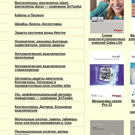
Вентиляторы: вентилятор silent,
вентилятор decor — компании ЭлТрейд
Кабель и Провод
Шкафы, Боксы, Аксессуары
Защита протечки воды Нептун
Cерия
Ди
электроустановочных
эле
Удлинители, разъемы бытовые,
изделий Galea Life
разветвители, панели защиты
Автоматические выключатели
модульные
Автоматические выключатели
стационарные
Автоматы защиты двигателя.
Контакторы. Тепловые и
промежуточные реле moeller dilm
Узо, дифференциальный автомат,
дифавтомат — компании ЭлТрейд
Механизмы серии
В
Pro-21
с
Контроллеры. Датчики. Концевые
выключатели
на
Модульные кнопки, лампы, таймеры,
реле контроля напряжения и тока
Промышленные розетки, вилки,