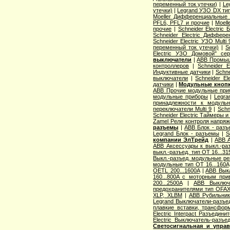
переменный ток утечки)
|
Le
утечки)
|
Legrand УЗО DX тип
Moeller Дифференциальные
PFL6, PFL7 и прочие
|
Moell
прочие
|
Schneider Electric
Schneider Electric Диффер
Schneider Electric УЗО Mult
переменный ток утечки)
|
S
Electric УЗО Домовой" се
выключатели
|
ABB Промыш
контроллеров
|
Schneider E
Индуктивные датчики
|
Schne
выключатели
|
Schneider E
датчики
|
Модульные кнопки
ABB Прочие модульные при
модульные приборы
|
Legra
принадлежности к модуль
переключатели Multi 9
|
Schn
Schneider Electric Таймеры 
Zamel Реле контроля напряж
разъемы
|
ABB Блок - раз
Legrand Блок - разъемы
|
S
компании ЭлТрейд
|
ABB А
ABB Аксессуары к выкл.-раз
выкл.-разъед. тип OT 16...31
Выкл.-разъед. модульные ре
модульные тип OT 16...160A
OETL 200...1600A
|
ABB Выкл
160...800A с моторным при
200...2500A
|
ABB Выключа
предохранителями тип OFA
XLP, XLBM
|
ABB Рубильник
Legrand Выключатели-разъе
плавкие вставки, трансфор
Electric Interpact Разъедин
Electric Выключатель-разъ
Светосигнальная и упра