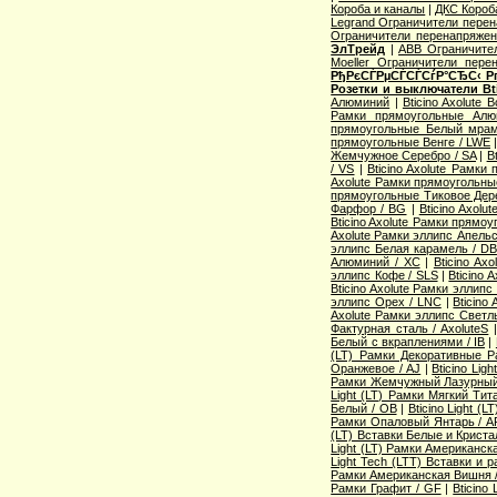
Короба и каналы
|
ДКС Короб
Legrand Ограничители перен
Ограничители перенапряжен
ЭлТрейд
|
ABB Ограничите
Moeller Ограничители пер
РђРєСЃРµСЃСЃСѓР°СЂС‹ Р
Розетки и выключатели Bti
Алюминий
|
Bticino Axolute 
Рамки прямоугольные Алю
прямоугольные Белый мра
прямоугольные Венге / LWE
Жемчужное Серебро / SA
|
B
/ VS
|
Bticino Axolute Рамк
Axolute Рамки прямоугольн
прямоугольные Тиковое Дере
Фарфор / BG
|
Bticino Axol
Bticino Axolute Рамки прямо
Axolute Рамки эллипс Апель
эллипс Белая карамель / DB
Алюминий / XC
|
Bticino Ax
эллипс Кофе / SLS
|
Bticino 
Bticino Axolute Рамки эллип
эллипс Орех / LNC
|
Bticino
Axolute Рамки эллипс Светл
Фактурная сталь / AxoluteS
Белый с вкраплениями / IB
|
(LT) Рамки Декоративные Ра
Оранжевое / AJ
|
Bticino Lig
Рамки Жемчужный Лазурный
Light (LT) Рамки Мягкий Тита
Белый / OB
|
Bticino Light 
Рамки Опаловый Янтарь / A
(LT) Вставки Белые и Крист
Light (LT) Рамки Американск
Light Tech (LTT) Вставки и 
Рамки Американская Вишня 
Рамки Графит / GF
|
Bticino