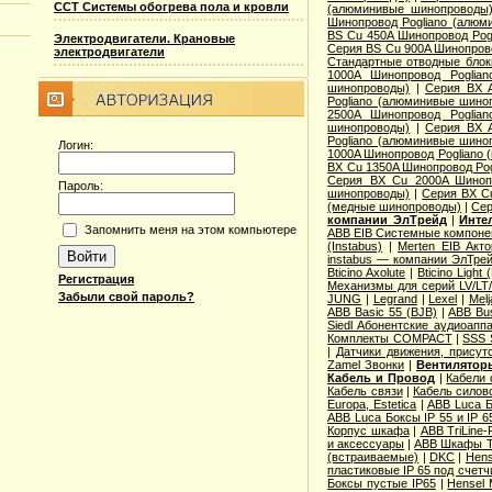
ССТ Системы обогрева пола и кровли
(алюминивые шинопроводы
Шинопровод Pogliano (алюм
ВS Cu 450A Шинопровод Pog
Электродвигатели. Крановые
Серия ВS Cu 900A Шинопров
электродвигатели
Стандартные отводные блок
1000A Шинопровод Poglia
шинопроводы)
|
Серия ВХ A
Pogliano (алюминивые шино
2500A Шинопровод Poglia
шинопроводы)
|
Серия ВХ A
Pogliano (алюминивые шино
Логин:
1000A Шинопровод Pogliano
ВХ Cu 1350A Шинопровод Po
Серия ВХ Cu 2000A Шинопр
Пароль:
шинопроводы)
|
Серия ВХ C
(медные шинопроводы)
|
Сер
компании ЭлТрейд
|
Инте
Запомнить меня на этом компьютере
ABB EIB Системные компон
(Instabus)
|
Merten EIB Акт
instabus — компании ЭлТре
Bticino Axolute
|
Bticino Light
Регистрация
Механизмы для серий LV/LT/
Забыли свой пароль?
JUNG
|
Legrand
|
Lexel
|
Melj
АВВ Basic 55 (BJB)
|
АВВ Bu
Siedl Абонентские аудиоапп
Комплекты COMPACT
|
SSS 
|
Датчики движения, присут
Zamel Звонки
|
Вентиляторы
Кабель и Провод
|
Кабели 
Кабель связи
|
Кабель силов
Europa, Estetica
|
ABB Luca Б
ABB Luca Боксы IP 55 и IP 6
Корпус шкафа
|
ABB TriLine
и аксессуары
|
ABB Шкафы Tu
(встраиваемые)
|
DKC
|
Hens
пластиковые IP 65 под счетч
Боксы пустые IP65
|
Hensel