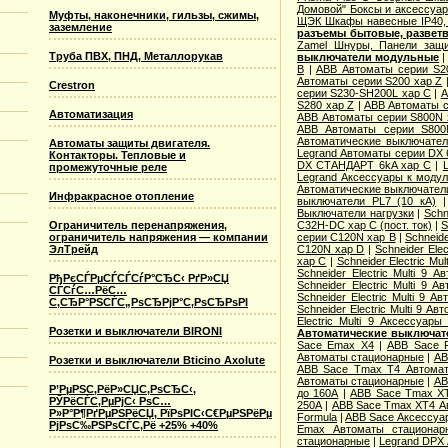
Домовой" Боксы и аксессуа
Муфты, наконечники, гильзы, сжимы,
ЩЭК Шкафы навесные IP40, 
заземление
разъемы бытовые, разветв
Zamel Шнуры, Панели защ
Труба ПВХ, ПНД, Металлорукав
выключатели модульные
B
|
ABB Автоматы серии S2
Автоматы серии S200 хар Z
Crestron
серии S230-SH200L хар С
|
A
S280 хар Z
|
ABB Автоматы с
Автоматизация
ABB Автоматы серии S800N 
ABB Автоматы серии S800
Автоматические выключател
Автоматы защиты двигателя.
Legrand Автоматы серии DX 
Контакторы. Тепловые и
DX СТАНДАРТ 6kA хар C
|
промежуточные реле
Legrand Аксессуары к моду
Автоматические выключатели
Инфракрасное отопление
выключатели PL7 (10 кА)
Выключатели нагрузки
|
Schn
C32H-DC хар C (пост. ток)
|
S
Ограничитель перенапряжения,
серии C120N хар B
|
Schneide
ограничитель напряжения — компании
C120N хар D
|
Schneider Ele
ЭлТрейд
хар C
|
Schneider Electric Mu
Schneider Electric Multi 9
РђРєСЃРµСЃСЃСѓР°СЂС‹ РґР»СЏ
Schneider Electric Multi 9
СЃСѓС…РёС…
Schneider Electric Multi 9 
С‚СЂР°РЅСЃС„РѕСЂРјР°С‚РѕСЂРѕРІ
Schneider Electric Multi 9 А
Electric Multi 9 Аксессуар
Розетки и выключатели BIRONI
Автоматические выключат
Sace Emax X4
|
ABB Sace F
Автоматы стационарные
|
AB
Розетки и выключатели Bticino Axolute
ABB Sace Tmax T4 Автомат
Автоматы стационарные
|
AB
Р’РµРЅС‚РёР»СЏС‚РѕСЂС‹,
до 160А
|
ABB Sace Tmax XT
РЎРёСЃС‚РµРјС‹ РѕС…
250А
|
ABB Sace Tmax XT4 А
Р»Р°Р¶РґРµРЅРёСЏ, РїРѕРІС‹С€РµРЅРёРµ
Formula
|
ABB Sace Аксессуа
РјРѕС‰РЅРѕСЃС‚Рё +25% +40%
Еmax Автоматы стационар
стационарные
|
Legrand DPX