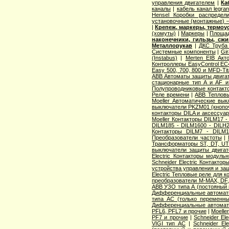
управления двигателем
|
Ка
каналы
|
кабель канал legr
Hensel Коробки распредел
установочные (монтажные) 
|
Крепеж, маркеры, термоу
(хомуты)
|
Маркеры
|
Площа
наконечники, гильзы, сжи
Металлорукав
|
ДКС Труба
Системные компоненты
|
Gi
(Instabus)
|
Merten EIB Акт
Контроллеры EasyControl EC
Easy 500, 700, 800 и MFD-Ti
ABB Автоматы защиты двигат
стационарные тип A и AF и
Полупроводниковые контакт
Реле времени
|
ABB Тепловы
Moeller Автоматические вык
выключатели PKZM01 (кнопо
контакторы DILA и аксессуа
Moeller Контакторы DILM17 
DILM185 - DILM1600 - DILH2
Контакторы DILM7 - DILM
Преобразователи частоты
|
Трансформаторы ST, DT, UT
выключатели защиты двига
Electric Контакторы модуль
Schneider Electric Контакто
устройства управления и за
Electric Тепловые реле для к
преобразователи M-MAX, DF
ABB УЗО типа А (постояный 
Дифференциальные автома
типа АС (только переменны
Дифференциальные автомат
PFL6, PFL7 и прочие
|
Moelle
PF7 и прочие
|
Schneider El
VIGI тип AС
|
Schneider E