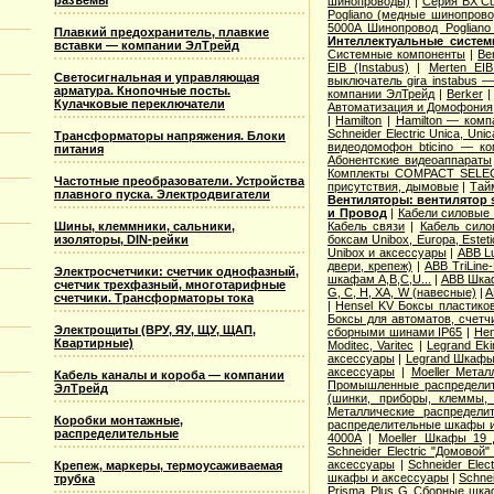
разъемы
шинопроводы)
|
Серия ВХ Cu
Pogliano (медные шинопров
5000A Шинопровод Poglian
Плавкий предохранитель, плавкие
Интеллектуальные систе
вставки — компании ЭлТрейд
Системные компоненты
|
Be
ЕIB (Instabus)
|
Merten EI
Светосигнальная и управляющая
выключатель gira instabus 
арматура. Кнопочные посты.
компании ЭлТрейд
|
Berker
Кулачковые переключатели
Автоматизация и Домофония
|
Hamilton
|
Hamilton — комп
Schneider Electric Unica, Un
Трансформаторы напряжения. Блоки
видеодомофон bticino — к
питания
Абонентские видеоаппараты
Комплекты COMPACT SELE
Частотные преобразователи. Устройства
присутствия, дымовые
|
Тай
плавного пуска. Электродвигатели
Вентиляторы: вентилятор 
и Провод
|
Кабели силовые 
Кабель связи
|
Кабель сило
Шины, клеммники, сальники,
боксам Unibox, Europa, Esteti
изоляторы, DIN-рейки
Unibox и аксессуары
|
ABB Lu
двери, крепеж)
|
ABB TriLin
Электросчетчики: счетчик однофазный,
шкафам A,B,C,U...
|
ABB Шкаф
счетчик трехфазный, многотарифные
G, C, H, XA, W (навесные)
|
A
счетчики. Трансформаторы тока
|
Hensel KV Боксы пластико
Боксы для автоматов, счетч
Электрощиты (ВРУ, ЯУ, ЩУ, ЩАП,
сборными шинами IP65
|
Hen
Квартирные)
Moditec, Varitec
|
Legrand Ek
аксессуары
|
Legrand Шкафы 
аксессуары
|
Moeller Мета
Кабель каналы и короба — компании
Промышленные распределит
ЭлТрейд
(шинки, приборы, клеммы,
Металлические распредел
Коробки монтажные,
распределительные шкафы и
распределительные
4000А
|
Moeller Шкафы 19 
Schneider Electric "Домовой
аксессуары
|
Schneider Elec
Крепеж, маркеры, термоусаживаемая
шкафы и аксессуары
|
Schne
трубка
Prisma Plus G Сборные шка