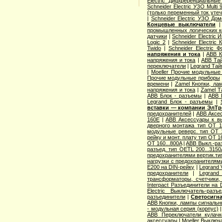
Electric Дифференциальны
Schneider Electric УЗО Multi
(только переменный ток утеч
|
Schneider Electric УЗО До
Концевые выключатели
промышленных логических к
датчики
|
Schneider Electric
Logic 2
|
Schneider Electric
Twido
|
Schneider Electric 
напряжения и тока
|
ABB К
напряжения и тока
|
ABB Та
переключатели
|
Legrand Тай
|
Moeller Прочие модульные
Прочие модульные приборы
времени
|
Zamel Кнопки, ла
напряжения и тока
|
Zamel Т
ABB Блок - разъемы
|
ABB 
Legrand Блок - разъемы
|
вставки — компании ЭлТр
предохранителей
|
ABB Аксес
160E
|
ABB Аксессуары к вы
дверного монтажа тип OT 1
модульные реверс. тип OT 
рейку и монт. плату тип OT 1
OT 160...800A
|
ABB Выкл.-раз
разъед. тип OETL 200...315
предохранителями вертик.т
нагрузки с предохранителям
E200 на DIN-рейку
|
Legrand 
предохранители
|
Legrand
трансформаторы, счетчики,
Interpact Разъединители на 
Electric Выключатель-разъ
разъединители
|
Светосигна
ABB Кнопки, лампы сигнальн
- модульная серия (корпус)
ABB Переключатели кулач
аксессуары
|
Moeller Выключ