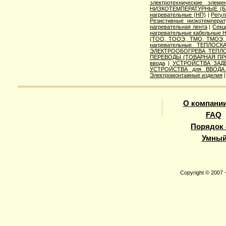
электротехнические элеме
НИЗКОТЕМПЕРАТУРНЫЕ (БУ
нагревательные (НП)
|
Регу
Резистивные низкотемпер
нагревательная лента
|
Секц
нагревательные кабельные 
(ТОО, ТООЭ, ТМО, ТМОЭ,
нагревательные ТЕПЛОСК
ЭЛЕКТРООБОГРЕВА ТЕПЛО
ПЕРЕВОДЫ (ТОВАРНАЯ ПР
ввода
|
УСТРОЙСТВА ЗАДЕ
УСТРОЙСТВА для ВВОДА 
Электромонтажные изделия
О компани
FAQ
Порядок 
Умный
Copyright © 2007