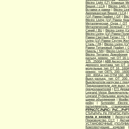
Bticino Light (LT) Клавиши М
Вишня / LCA
|
Bticino Light
Вставки и рамки
|
Bticino Li
Американская Вишня / LCA
|
(LV) Рамки Графит / GF
|
Bti
Bticino Living (LV) Рамки К
Металлическая Охра / OT
Металлический Зеленый / Y
Синий / BU
|
Bticino Living 
Bticino Living (LV) Рамки По
Рамки Светлый Титан / TC
|
Living (LV) Рамки Скутер Же
Сталь / PA
|
Bticino Living (
Рамки Титановый Графит / 
Никель / NN
|
Bticino Living 
Bticino Terraneo Домофония
разъед. реверс. тип OT 16-
125...2500A
|
ABB Аксессуары
дверного монтажа тип OT 1
модульные тип OT 16...160A
реверс. тип OETL 200...160
160...800A и тип OTМ 160...
Выкл.-разъед. тип OT 200..
Выключатели нагрузки с пре
Предохранители для выкл т
предохранителей
|
ETI Держа
Legrand Vistop Выключатель
Legrand Рубильники модуль
шинки объединения
|
Moelle
рейку
|
Schneider Electr
разъединитель стационарн
РЎРёСЃС‚РµРјС‹ РѕС…Р»Р°
СЂРµР»Рµ Рё РІРµРЅС‚РёР
пола и кровли
|
Аксессу
Производство ССТ
|
Датчи
УСТАНОВОЧНЫЕ (ПОЛУФА
Комплектующие изделия