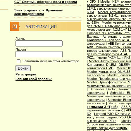
к DPX
|
Moeller NZM диагно
ССТ Системы обогрева пола и кровли
Автоматические выключате
LZM2, выключатели нагрузки
Электродвигатели. Крановые
630А
|
Moeller Автоматичес
электродвигатели
выключатели NZM1, выклю
выключатели нагрузки N2, P
до 630А
|
Moeller Автоматич
для NZM 1-4 втычное и вык
Аксессуары для NZM 1-4/ L
Compact NS Автоматы ста
Easypact Автоматы стацио
Логин:
Контакторы. Тепловые и 
аксессуары
|
ABB Контактор
ABB Миниконтакторы ста
Пароль:
твердотельные реле
|
ABB Пр
для контакторов типа A, AF, 
PKZ... (кроме PKZM4... и PKZ
|
Moeller Автоматические 
Запомнить меня на этом компьютере
Контакторы DILEM, DILEEM
контакторов CMD
|
Moeller 
Moeller Контакторы DILM185
Регистрация
аксессуары
|
Moeller Контак
Moeller Преобразователи ча
Забыли свой пароль?
Moeller Трансформаторы S
Автоматические выключател
|
Schneider Electric Конта
аксессуары
|
Schneider El
Многофункциональные устро
аксессуары
|
Schneider Elect
аксессуары
|
Частотные пр
компании ЭлТрейд
|
ABB Б
переменный ток утечки)
|
AB
DX
|
Legrand УЗО DX типа А 
ток утечки)
|
Legrand УЗО LR
выключатели PFL4
|
Moell
Устройства защитного откл
Electric Блоки диф.защиты