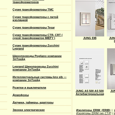
трансформаторов
Сухие трансформаторы TMC
Сухие трансформаторы с литой
изоляцией
Сухие трансформаторы Tesar
Сухие трансформаторы CTR, CRT (
JUNG EIB
JUN
сухой трансформатор IMEFY )
Сухие трансформаторы Zucchini
Legrand
Шинопроводы Pogliano компании
ЭлТрейд
Legrand Шинопроводы Zucchini
компании ЭлТрейд
Интеллектуальные системы knx eib —
компании ЭлТрейд
Розетки и выключатели
JUNG AS 500 AS 500
JUN
Антибактериальная
Домофоны
Датчики, таймеры, адапторы
Звонки электрические
Изоляторы ERIM (ERIB)
|
Изоляторы ERIM тип CT/P
|