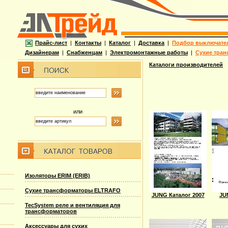
Прайс-лист
|
Контакты
|
Каталог
|
Доставка
|
Подбор выключате
Дизайнерам
|
Снабженцам
|
Электромонтажные работы
|
Сухие тран
Каталоги производителей
или
Изоляторы ERIM (ERIB)
Сухие трансформаторы ELTRAFO
JUNG Каталог 2007
JU
TecSystem реле и вентиляция для
трансформаторов
Аксессуары для сухих