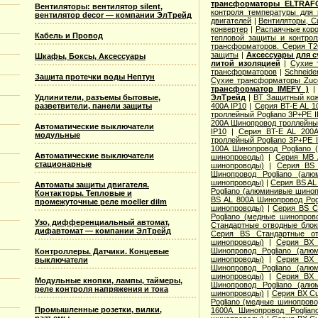
трансформаторы ELTRAF
Вентиляторы: вентилятор silent,
контроля температуры для
вентилятор decor — компании ЭлТрейд
двигателей
|
Вентиляторы, 
конвертер
|
Распаячные коро
Кабель и Провод
тепловой защиты и контрол
трансформаторов. Серия T2
защиты
|
Аксессуары для 
Шкафы, Боксы, Аксессуары
литой изоляцией
|
Сухие 
трансформаторов
|
Schneide
Защита протечки воды Нептун
Сухие трансформаторы Zucc
трансформатор IMEFY )
ЭлТрейд
|
BT Защитный ко
Удлинители, разъемы бытовые,
400A IP10
|
Серия BT-E AL 1
разветвители, панели защиты
троллейный Pogliano 3P+PE 
200A Шинопровод троллейный
Автоматические выключатели
IP10
|
Серия BT-E AL 200A
модульные
троллейный Pogliano 3P+PE 
100A Шинопровод Pogliano
Автоматические выключатели
шинопроводы)
|
Серия MB 
стационарные
шинопроводы)
|
Серия ВS 
Шинопровод Pogliano (алю
шинопроводы)
|
Серия ВS AL
Автоматы защиты двигателя.
Pogliano (алюминивые шино
Контакторы. Тепловые и
ВS AL 800A Шинопровод Pog
промежуточные реле moeller dilm
шинопроводы)
|
Серия ВS C
Pogliano (медные шинопров
Узо, дифференциальный автомат,
Стандартные отводные бло
дифавтомат — компании ЭлТрейд
Серия ВS Стандартные о
шинопроводы)
|
Серия ВХ 
Шинопровод Pogliano (алю
Контроллеры. Датчики. Концевые
шинопроводы)
|
Серия ВХ 
выключатели
Шинопровод Pogliano (алю
шинопроводы)
|
Серия ВХ 
Модульные кнопки, лампы, таймеры,
Шинопровод Pogliano (алю
реле контроля напряжения и тока
шинопроводы)
|
Серия ВХ Cu
Pogliano (медные шинопров
Промышленные розетки, вилки,
1600A Шинопровод Poglia