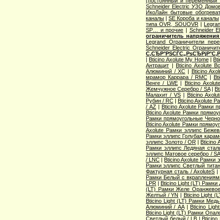
(постоянный и переменный т
Schneider Electric УЗО Дом
ИкоЛайн бытовые обогрева
каналы
|
SE Короба и каналы
типа OVR, SOUOVR
|
Legra
SP… и прочие
|
Schneider E
ограничитель напряжени
Legrand Ограничители пере
Schneider Electric Ограничи
С‚СЂР°РЅСЃС„РѕСЂРјР°С‚
|
Bticino Axolute My Home
|
Bt
Антрацит
|
Bticino Axolute 
Алюминий / XC
|
Bticino Ax
мрамор Каррара / RMC
|
Bt
Венге / LWE
|
Bticino Axol
Жемчужное Серебро / SA
|
Bt
Малахит / VS
|
Bticino Axo
Рубин / RC
|
Bticino Axolute
/ AZ
|
Bticino Axolute Рамки
Bticino Axolute Рамки прям
Рамки прямоугольные Черно
Bticino Axolute Рамки прямо
Axolute Рамки эллипс Бежев
Рамки эллипс Голубая карам
эллипс Золото / OR
|
Bticino
Рамки эллипс Ледяная сталь
эллипс Матовое серебро / SA
/ LNC
|
Bticino Axolute Рамки
Рамки эллипс Светлый титан
Фактурная сталь / AxoluteS
|
Рамки Белый с вкраплениями
LPR
|
Bticino Light (LT) Рамки
(LT) Рамки Желе Оранжевое
Желтый / YN
|
Bticino Light
Bticino Light (LT) Рамки Медь
Алюминий / AA
|
Bticino Li
Bticino Light (LT) Рамки Опа
Светлый белый / LB
|
Bticino