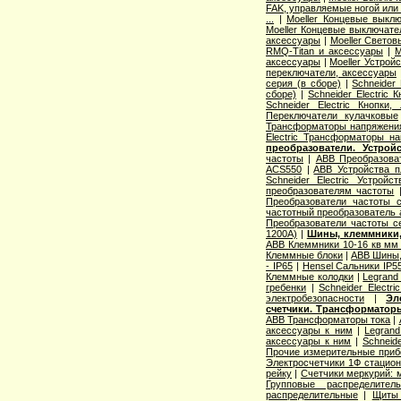
FAK, управляемые ногой или
...
|
Moeller Концевые выклю
Moeller Концевые выключат
аксессуары
|
Moeller Свето
RMQ-Titan и аксессуары
|
M
аксессуары
|
Moeller Устрой
переключатели, аксессуары
серия (в сборе)
|
Schneider
сборе)
|
Schneider Electric
Schneider Electric Кнопк
Переключатели кулачковые
Трансформаторы напряжени
Electric Трансформаторы н
преобразователи. Устрой
частоты
|
ABB Преобразова
ACS550
|
ABB Устройства п
Schneider Electric Устройс
преобразователям частоты
Преобразователи частоты 
частотный преобразователь al
Преобразователи частоты с
1200А)
|
Шины, клеммники,
ABB Клеммники 10-16 кв мм
Клеммные блоки
|
ABB Шины,
- IP65
|
Hensel Сальники IP55
Клеммные колодки
|
Legrand
гребенки
|
Schneider Electr
электробезопасности
|
Эл
счетчики. Трансформатор
ABB Трансформаторы тока
|
аксессуары к ним
|
Legran
аксессуары к ним
|
Schneid
Прочие измерительные при
Электросчетчики 1Ф стацио
рейку
|
Счетчики меркурий: 
Групповые распределите
распределительные
|
Щиты 