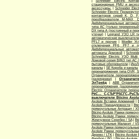
|
Schneider Electric Кон
стационарные PMU и аксес
аксессуары.
|
Schneider Ele
Schneider Electric Промежут
контакторов серий K, D, F
преобразователи M-MAX, 
Дифференциальные автомат
типа АС (только переменный 
DX типа А (постоянный и пер
утечки)
|
Legrand УЗО LR ти
автоматические выключател
PFL7 и прочие
|
Moeller У
отключения PF6, PF7 и п
Дифференциальные автоматы
автоматы Домовой
|
Schneid
Schneider Electric УЗО Mult
Домовой серия ВД63 тип АС (
бытовые обогреватели
|
ИкоЛ
каналы
|
SE Короба и каналы
перенапряжения типа OVR,
Ограничители перенапряже
(разрядники)
|
Ограничит
ЭлТрейд
|
ABB Ограничи
перенапряжения (разрядники
Electric Ограничители перен
РёС… С‚СЂР°РЅСЃС„РѕСЂР
выключатели Bticino Axolu
Axolute Вставки Алюминий
|
Axolute Принадлежности
|
Bti
прямоугольные Антрацит / X
Bticino Axolute Рамки прямоу
Bticino Axolute Рамки прямо
Жемчужное Серебро / SA
|
Bt
прямоугольные Малахит / V
Axolute Рамки прямоугольные
Axolute Рамки прямоугольны
Дерево / LTK
|
Bticino Axolut
Фарфор / BG
|
Bticino Axolu