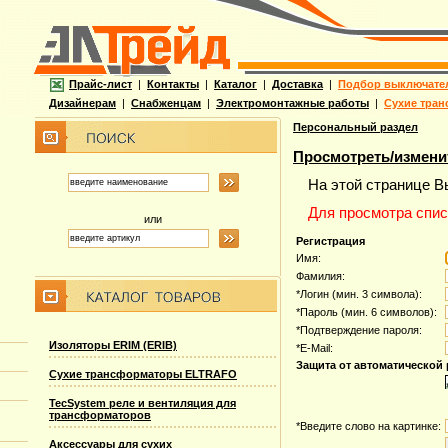
Прайс-лист
|
Контакты
|
Каталог
|
Доставка
|
Подбор выключате
Дизайнерам
|
Снабженцам
|
Электромонтажные работы
|
Сухие тран
Персональный раздел
Просмотреть/измени
На этой странице В
Для просмотра спис
или
Регистрация
Имя:
Фамилия:
*
Логин (мин. 3 символа):
*
Пароль (мин. 6 символов):
*
Подтверждение пароля:
Изоляторы ERIM (ERIB)
*
E-Mail:
Защита от автоматической
Сухие трансформаторы ELTRAFO
TecSystem реле и вентиляция для
трансформаторов
*
Введите слово на картинке:
Аксессуары для сухих