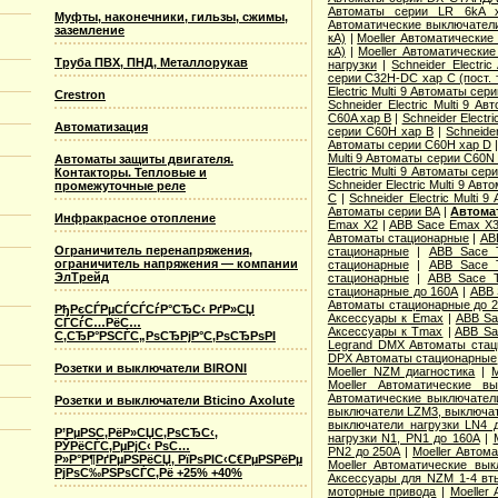
Автоматы серии LR 6kA 
Муфты, наконечники, гильзы, сжимы,
Автоматические выключател
заземление
кА)
|
Moeller Автоматические
кА)
|
Moeller Автоматические
Труба ПВХ, ПНД, Металлорукав
нагрузки
|
Schneider Electr
серии C32H-DC хар C (пост. 
Electric Multi 9 Автоматы се
Crestron
Schneider Electric Multi 9 
C60A хар B
|
Schneider Electr
Автоматизация
серии C60H хар B
|
Schneide
Автоматы серии C60H хар D
Multi 9 Автоматы серии C60N
Автоматы защиты двигателя.
Electric Multi 9 Автоматы се
Контакторы. Тепловые и
Schneider Electric Multi 9 Ав
промежуточные реле
С
|
Schneider Electric Multi
Автоматы серии ВА
|
Автома
Инфракрасное отопление
Emax X2
|
ABB Sace Emax X
Автоматы стационарные
|
AB
Ограничитель перенапряжения,
стационарные
|
ABB Sace 
ограничитель напряжения — компании
стационарные
|
ABB Sace 
ЭлТрейд
стационарные
|
ABB Sace 
стационарные до 160А
|
ABB 
Автоматы стационарные до 
РђРєСЃРµСЃСЃСѓР°СЂС‹ РґР»СЏ
Аксессуары к Emax
|
ABB Sa
СЃСѓС…РёС…
Аксессуары к Tmax
|
ABB Sa
С‚СЂР°РЅСЃС„РѕСЂРјР°С‚РѕСЂРѕРІ
Legrand DMX Автоматы ста
DPX Автоматы стационарные
Розетки и выключатели BIRONI
Moeller NZM диагностика
|
M
Moeller Автоматические 
Автоматические выключател
Розетки и выключатели Bticino Axolute
выключатели LZM3, выключат
выключатели нагрузки LN4 
Р’РµРЅС‚РёР»СЏС‚РѕСЂС‹,
нагрузки N1, PN1 до 160А
|
РЎРёСЃС‚РµРјС‹ РѕС…
PN2 до 250А
|
Moeller Автом
Р»Р°Р¶РґРµРЅРёСЏ, РїРѕРІС‹С€РµРЅРёРµ
Moeller Автоматические вы
РјРѕС‰РЅРѕСЃС‚Рё +25% +40%
Аксессуары для NZM 1-4 вт
моторные привода
|
Moeller