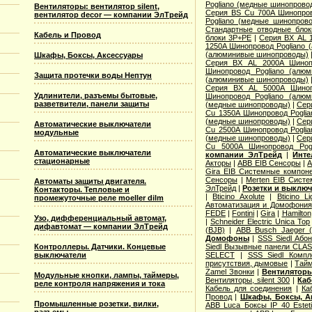
Pogliano (медные шинопрово
Вентиляторы: вентилятор silent,
Серия ВS Cu 700A Шинопров
вентилятор decor — компании ЭлТрейд
Pogliano (медные шинопров
Стандартные отводные блок
Кабель и Провод
блоки 3P+PE
|
Серия ВХ AL 
1250A Шинопровод Pogliano
(алюминивые шинопроводы)
Шкафы, Боксы, Аксессуары
Серия ВХ AL 2000A Шинопр
Шинопровод Pogliano (алю
Защита протечки воды Нептун
(алюминивые шинопроводы)
Серия ВХ AL 5000A Шиноп
Удлинители, разъемы бытовые,
Шинопровод Pogliano (алю
разветвители, панели защиты
(медные шинопроводы)
|
Сер
Cu 1350A Шинопровод Pogli
(медные шинопроводы)
|
Сер
Автоматические выключатели
Cu 2500A Шинопровод Pogli
модульные
(медные шинопроводы)
|
Сер
Cu 5000A Шинопровод Pogl
Автоматические выключатели
компании ЭлТрейд
|
Инте
стационарные
Акторы
|
ABB EIB Сенсоры
|
A
Gira EIB Системные компон
Сенсоры
|
Merten EIB Сист
Автоматы защиты двигателя.
ЭлТрейд
|
Розетки и выклю
Контакторы. Тепловые и
|
Bticino Axolute
|
Bticino L
промежуточные реле moeller dilm
Автоматизация и Домофония
FEDE
|
Fontini
|
Gira
|
Hamilton
Узо, дифференциальный автомат,
|
Schneider Electric Unica Top
дифавтомат — компании ЭлТрейд
(BJB)
|
АВВ Busch Jaeger 
Домофоны
|
SSS Siedl Або
Контроллеры. Датчики. Концевые
Siedl Вызывные панели CLAS
выключатели
SELECT
|
SSS Siedl Комп
присутствия, дымовые
|
Тайм
Zamel Звонки
|
Вентиляторы
Модульные кнопки, лампы, таймеры,
Вентиляторы, silent 300
|
Каб
реле контроля напряжения и тока
Кабель для соединения
|
Ка
Провод
|
Шкафы, Боксы, А
Промышленные розетки, вилки,
ABB Luca Боксы IP 40 Estet