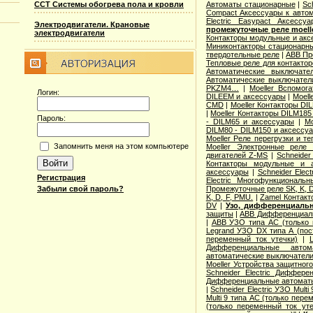
ССТ Системы обогрева пола и кровли
Автоматы стационарные
|
Sc
Compact Аксессуары к авто
Electric Easypact Аксессуа
Электродвигатели. Крановые
промежуточные реле moelle
электродвигатели
Контакторы модульные и акс
Миниконтакторы стационарн
твердотельные реле
|
ABB Пр
Тепловые реле для контакторо
Автоматические выключате
Автоматические выключател
PKZM4…
|
Moeller Вспомог
Логин:
DILEEM и аксессуары
|
Moell
CMD
|
Moeller Контакторы DI
|
Moeller Контакторы DILM185
Пароль:
- DILM65 и аксессуары
|
Mo
DILM80 - DILM150 и аксессу
Moeller Реле перегрузки и 
Запомнить меня на этом компьютере
Moeller Электронные реле
двигателей Z-MS
|
Schneider
Контакторы модульные и 
аксессуары
|
Schneider Elec
Регистрация
Electric Многофункционал
Забыли свой пароль?
Промежуточные реле SK, K, 
K, D, F, PMU.
|
Zamel Контак
DV
|
Узо, дифференциаль
защиты
|
ABB Дифференциал
|
ABB УЗО типа АС (только 
Legrand УЗО DX типа А (пос
переменный ток утечки)
|
Дифференциальные автом
автоматические выключатели
Moeller Устройства защитног
Schneider Electric Диффер
Дифференциальные автомат
|
Schneider Electric УЗО Mult
Multi 9 типа АС (только пере
(только переменный ток уте