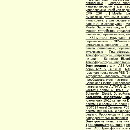
сигнальные
|
Legrand Кноп
нагрузки,переключатели с
управляемые ногой или ладо
EMR, ESR ...
|
Moeller Ко
емкостные датчики и аксес
Кулачковые, управляющие п
башни SL и аксессуары
|
Mo
Moeller Защитные кожухи CI
Moeller Устройства управл
лампочки, переключатели, а
- XB4-металл модульная 
переключатели - XB5-пласт
сигнальные, переключатели 
лампы сигнальные, переклю
кулачковые
|
Трансформа
Трансформаторы напряжени
питания
|
Schneider Elec
Трансформаторы напряжен
Электродвигатели
|
ABB Ак
серии ACS 50, ACS150
|
AB
плавного пуска серия PSS (3
Устройства плавного пуска 
преобразователям частоты
Schneider Electric Преобраз
частоты серии ALTIVAR 11 ча
частоты серии ALTIVAR 12
Schneider Electric Устройств
сальники, изоляторы, DIN
Клеммники 10-16 кв мм на D
Клеммы и Клеммные блоки
(750°)
|
Hensel Сальники IP55 
Клеммники на DIN и аксесс
Legrand Кросс-модули
|
Le
рапределительные гребенки
Электросчетчики: счетчи
Трансформаторы тока
|
AB
ним
|
ABB Трансформаторы т