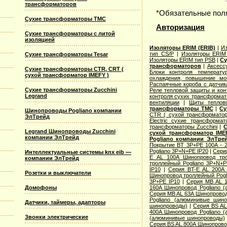
трансформаторов
*
Обязательные пол
Сухие трансформаторы TMC
Авторизация
Сухие трансформаторы с литой
изоляцией
Изоляторы ERIM (ERIB)
|
И
тип CS/P
|
Изоляторы ERIM
Сухие трансформаторы Tesar
Изоляторы ERIM тип PSB
|
Су
трансформаторов
|
Аксесс
Сухие трансформаторы CTR, CRT (
Блоки контроля температу
сухой трансформатор IMEFY )
охлаждения, повышение м
Распаячные короба с датчик
Сухие трансформаторы Zucchini
Реле тепловой защиты и кон
Legrand
контроля сухих трансформат
вентиляции
|
Щиты теплов
трансформаторы TMC
|
Су
Шинопроводы Pogliano компании
CTR ( сухой трансформато
ЭлТрейд
Electric cухие трансформат
трансформаторы Zucchini
|
С
Legrand Шинопроводы Zucchini
сухой трансформатор IME
компании ЭлТрейд
Pogliano компании ЭлТре
Покрытие BT 3P+PE 100A - 2
Pogliano 3P+N+PE IP20
|
Сери
Интеллектуальные системы knx eib —
E AL 100A Шинопровод тро
компании ЭлТрейд
троллейный Pogliano 3P+N+P
IP10
|
Серия BT-E AL 200A 
Розетки и выключатели
Шинопровод троллейный Pogl
3P+PE IP10
|
Серия MB AL 1
Домофоны
160A Шинопровод Pogliano 
Серия MB AL 63A Шинопровод
Pogliano (алюминивые шино
Датчики, таймеры, адапторы
шинопроводы)
|
Серия ВS AL
400A Шинопровод Pogliano 
Звонки электрические
(алюминивые шинопроводы)
Серия ВS AL 800A Шинопрово