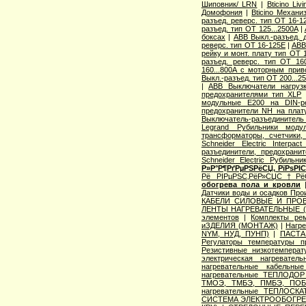
Шиповник/ LRN
|
Bticino Li
Домофония
|
Bticino Механи
разъед. реверс. тип OT 16-1
разъед. тип OT 125...2500A
|
боксах
|
ABB Выкл.-разъед. 
реверс. тип OT 16-125E
|
ABB
рейку и монт. плату тип OT 
разъед. реверс. тип OT 160
160...800A с моторным при
Выкл.-разъед. тип OT 200...2
|
ABB Выключатели нагруз
предохранителями тип XLP
модульные E200 на DIN-р
предохранители NH на плат
Выключатель-разъединитель 
Legrand Рубильники моду
трансформаторы, счетчики,
Schneider Electric Interp
разъединители, предохранит
Schneider Electric Рубильн
Р»Р°Р¶РґРµРЅРёСЏ, РїРѕРІ
Рё РІРµРЅС‚РёР»СЏС†РёС
обогрева пола и кровли
Датчики воды и осадков Про
КАБЕЛИ СИЛОВЫЕ И ПРО
ЛЕНТЫ НАГРЕВАТЕЛЬНЫЕ 
элементов
|
Комплекты ре
иЗДЕЛИЯ (МОНТАЖ)
|
Нагр
NYM, НУД, ПУНП)
|
ПАСТА
Регулаторы температуры 
Резистивные низкотемпера
электрическая нагреватель
нагревательные кабельны
нагревательные ТЕПЛОДОР
ТМОЭ, ТМБЭ, ПМБЭ, ПОБ
нагревательные ТЕПЛОСКА
СИСТЕМА ЭЛЕКТРООБОГРЕВ