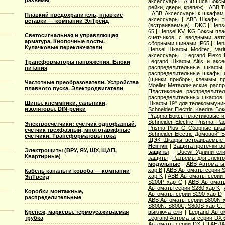
разъемы
аксессуары
|
ABB Luca Боксы 
рейки, двери, крепеж)
|
ABB T
|
ABB Аксессуары к шкафам A
Плавкий предохранитель, плавкие
аксессуары
|
ABB Шкафы ти
вставки — компании ЭлТрейд
(встраиваемые)
|
DKC
|
Hens
65
|
Hensel KV, KG Боксы пла
Светосигнальная и управляющая
счетчиков, с вводными авт
арматура. Кнопочные посты.
сборными шинами IP65
|
Hen
Кулачковые переключатели
Hensel Шкафы Moditec, Vari
аксессуары
|
Legrand Plexo
Legrand Шкафы Altis и акс
Трансформаторы напряжения. Блоки
распределительные шкафы 
питания
распределительные шкафы и
(шинки, приборы, клеммы, п
Частотные преобразователи. Устройства
Moeller Металлические расп
плавного пуска. Электродвигатели
Пластиковые распределит
распределительных шкафов 
Шины, клеммники, сальники,
Шкафы 19'' для телекоммуни
изоляторы, DIN-рейки
Schneider Electric Kaedra 
Pragma Боксы пластиковые и
Schneider Electric Prisma 
Электросчетчики: счетчик однофазный,
Prisma Plus G Сборные шк
счетчик трехфазный, многотарифные
Schneider Electric Домовой" 
счетчики. Трансформаторы тока
ЩЭК Шкафы встраиваемые 
Нептун
|
Защита протечки в
Электрощиты (ВРУ, ЯУ, ЩУ, ЩАП,
защиты
|
Duewi Удлинител
Квартирные)
защиты
|
Разъемы для элект
модульные
|
ABB Автоматы 
хар B
|
ABB Автоматы серии S
Кабель каналы и короба — компании
хар K
|
ABB Автоматы серии 
ЭлТрейд
S200P хар C
|
ABB Автомат
Автоматы серии S280 хар K
|
Коробки монтажные,
Автоматы серии S290 хар D
распределительные
ABB Автоматы серии S800N 
S800N, S800C, S800S хар С,
Крепеж, маркеры, термоусаживаемая
выключатели
|
Legrand Авт
трубка
Legrand Автоматы серии DX 
Автоматы серии DX СТАНДА