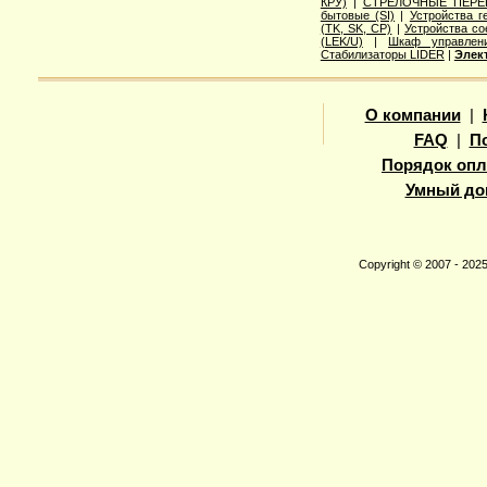
КРУ)
|
СТРЕЛОЧНЫЕ ПЕРЕ
бытовые (SI)
|
Устройства г
(TK, SK, СР)
|
Устройства с
(LEK/U)
|
Шкаф управлени
Стабилизаторы LIDER
|
Элек
О компании
|
FAQ
|
П
Порядок опл
Умный до
Copyright © 2007 - 20