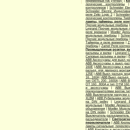
переменный ток утечки)"
|
Ко
логические контроллеры
контроллеров
|
Schneider Ele
Schneider Electric Индуктив
реле Zelio Logic 2
|
Schneide
логические контроллеры Twid
лампы, таймеры, реле кон
Прочие модульные приборы
Legrand Прочие модульные 
реле времени
|
Moeller Доп
модульные приборы
|
Schne
Прочие модульные приборы
Таймеры и реле времени
|
Z
приборы
|
Zamel Реле контро
Промышленные розетки, в
разъемы и вилки
|
Legrand 
Силовые разъемы и вилки
|
ABB Аксессуары для выкл.-ра
ABB Аксессуары к выкл.-разъ
160E
|
ABB Аксессуары к выкл
разъед. для дверного монта
125E
|
ABB Выкл.-разъед. мод
16...160A
|
ABB Выкл.-разъед. 
тип OETL 200...1600A
|
ABB Вы
OT 160...800A и тип OTМ 160
и аксессуары
|
ABB Выкл
предохранителями вертик.т
ABB Выключатели нагрузки с
XLBM
|
ABB Рубильники моду
на DIN рейку
|
Legrand 
модульные
|
Moeller Держате
объединения
|
Moeller Модул
на DIN рейку
|
Schneider El
Выключатель-разъединитель
разъединители
|
Светосигн
переключатели
|
ABB Кнопки
лампы сигнальные, переключа
|
ABB Контакты и аксессуары