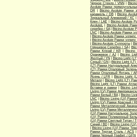
Черное Стекло / VNN
|
Btici
Axolute Рамки прямоугольны
DR
|
Bticino Axolute Рамки
карамель / DB
|
Bticino Axo
Зеркальный Алюминий / XC
Клен / LAE
|
Bticino Axolute
AxoluteL
|
Bticino Axolute Ра
серебро / SA
|
Bticino Axolut
LNC
|
Bticino Axolute Рамки э
|
Bticino Axolute Рамки эллип
|
Bticino Axolute Рамки эллипс
|
Bticino Axolute Суппорты
|
Bt
Глянцевое Серебро / SA
|
Bti
Рамки Kristall / KR
|
Bticin
Оранжевое / AJ
|
Bticino L
Желтый / YN
|
Bticino Light 
Серый / GN
|
Bticino Light (L
(LT) Рамки Натуральный Алю
(LT) Рамки Опаловый Зелены
Рамки Опаловый Янтарь / A
Ясень / LFR
|
Bticino Light
Металл
|
Bticino Light (LT) Р
Bticino Light (LT) Рамки Атл
Вставки и рамки
|
Bticino Li
Living (LV) Рамки Американск
Рамки Белый / BA
|
Bticino Li
LNC
|
Bticino Living (LV) Рам
Living (LV) Рамки Красный / 
Рамки Металлический Амаран
Living (LV) Рамки Металличес
(LV) Рамки Натуральное Золо
(LV) Рамки Полимерный Белы
(LV) Рамки Светлый Титан / 
Синий / BD
|
Bticino Living (
|
Bticino Living (LV) Рамки Те
Рамки Тертая Сталь / ACS
Рамки Черный Графит / GFN