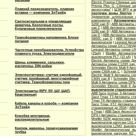
разъемы
Electric Pragma Сборные ш
Prisma Plus G Сборные ш
Плавкий предохранитель, плавкие
аксессуары"
|
ЩЭК ВРУ и а
вставки — компании ЭлТрейд
протечки воды Нептун
Удлинители, штепсельные 
компоненты
|
Автоматичес
Светосигнальная и управляющая
S200 хар B
|
ABB Автоматы 
арматура. Кнопочные посты.
хар Z
|
ABB Автоматы серии
Кулачковые переключатели
S280 хар B
|
ABB Автоматы 
хар D
|
ABB Автоматы серии
Трансформаторы напряжения. Блоки
S800C хар D
|
ABB Автома
питания
выключатели
|
Legrand Авто
Автоматы серии DX СТАНДА
Legrand Автоматы серии LR
Частотные преобразователи. Устройства
(25кА)
|
Moeller Автоматич
плавного пуска. Электродвигатели
выключатели PL7 (10 кА)
|
M
Electric Aвтоматы серии Д
Шины, клеммники, сальники,
Автоматы серии C120H хар
изоляторы, DIN-рейки
Schneider Electric Multi 9 А
серии C60A хар C
|
Schneid
Электросчетчики: счетчик однофазный,
Electric Multi 9 Автоматы с
счетчик трехфазный, многотарифные
C60N хар B
|
Schneider Elec
счетчики. Трансформаторы тока
Multi 9 Автоматы серии DPN
Schneider Electric Multi 9
выключатели стационарн
Электрощиты (ВРУ, ЯУ, ЩУ, ЩАП,
ABB Sace Isomax S Автома
Квартирные)
Sace Tmax T3 Автоматы ст
Tmax T6 Автоматы стацион
Кабель каналы и короба — компании
Sace Tmax XT2 Автоматы с
ЭлТрейд
стационарные до 250А
|
ABB
к Tmax
|
ABB Sace Аксессуа
DPX-I Автоматы стационар
Коробки монтажные,
Moeller NZM диагностика
|
M
распределительные
выключатели нагрузки LN1 
выключатели LZM3, выключа
Крепеж, маркеры, термоусаживаемая
Moeller Автоматические 
трубка
выключатели нагрузки N2,