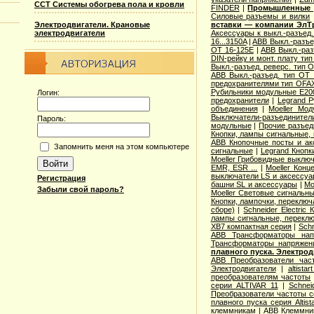
ССТ Системы обогрева пола и кровли
FINDER
|
Промышленные р
Cиловые разъемы и вилки
Электродвигатели. Крановые
вставки — компании ЭлТ
электродвигатели
Аксессуары к выкл.-разъед.
16...3150A
|
ABB Выкл.-разъе
OT 16-125E
|
ABB Выкл.-раз
DIN-рейку и монт. плату ти
Выкл.-разъед. реверс. тип 
ABB Выкл.-разъед. тип OT 2
предохранителями тип OFA
Рубильники модульные E200
Логин:
предохранители
|
Legrand 
объединения
|
Moeller Мо
Выключатели-разъединители
Пароль:
модульные
|
Прочие разъед
Кнопки, лампы сигнальные, 
ABB Кнопочные посты и ак
Запомнить меня на этом компьютере
сигнальные
|
Legrand Кнопк
Moeller Грибовидные выклю
EMR, ESR ...
|
Moeller Конц
выключатели LS и аксессу
Регистрация
башни SL и аксессуары
|
Mo
Забыли свой пароль?
Moeller Световые сигнальн
Кнопки, лампочки, переключ
сборе)
|
Schneider Electri
лампы сигнальные, переклю
XB7 компактная серия
|
Schn
ABB Трансформаторы нап
Трансформаторы напряжен
плавного пуска. Электро
ABB Преобразователи час
Электродвигатели
|
altista
преобразователям частоты
серии ALTIVAR 11
|
Schnei
Преобразователи частоты с
плавного пуска серия Altist
клеммникам
|
ABB Клеммник