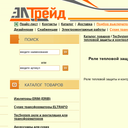
Прайс-лист
|
Контакты
|
Каталог
|
Доставка
|
Подбор выключате
Дизайнерам
|
Снабженцам
|
Электромонтажные работы
|
Сухие тран
Каталог товаров
/
TecSyste
тепловой защиты и контрол
Реле тепловой защ
или
Реле тепловой защиты и конт
Изоляторы ERIM (ERIB)
Сухие трансформаторы ELTRAFO
TecSystem реле и вентиляция для
трансформаторов
Аксессуары для сухих