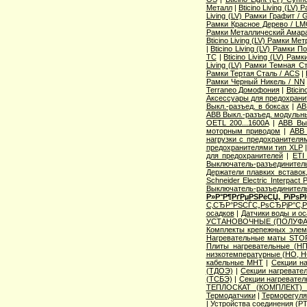
Металл
|
Bticino Living (LV
Living (LV) Рамки Графит / 
Рамки Красное Дерево / L
Рамки Металлический Амара
Bticino Living (LV) Рамки Ме
|
Bticino Living (LV) Рамки 
TC
|
Bticino Living (LV) Ра
Living (LV) Рамки Темная С
Рамки Тертая Сталь / ACS
|
Рамки Черный Никель / NN
Terraneo Домофония
|
Btici
Аксессуары для предохрани
Выкл.-разъед. в боксах
|
AB
ABB Выкл.-разъед. модульны
OETL 200...1600A
|
ABB Вык
моторным приводом
|
ABB 
нагрузки с предохранителя
предохранителями тип XLP
для предохранителей
|
ETI
Выключатель-разъединитель
Держатели плавких вставок
Schneider Electric Interpac
Выключатель-разъединител
Р»Р°Р¶РґРµРЅРёСЏ, РїРѕ
С‚СЂР°РЅСЃС„РѕСЂРјР°С‚
осадков
|
Датчики воды и о
УСТАНОВОЧНЫЕ (ПОЛУФА
Комплекты крепежных элем
Нагревательные маты STO
Плиты нагревательные (НП
низкотемпературные (НО, Н
кабельные МНТ
|
Секции н
(ТДОЭ)
|
Секции нагреват
(ТСБЭ)
|
Секции нагревате
ТЕПЛОСКАТ (КОМПЛЕКТ)
Термодатчики
|
Терморегуля
|
Устройства соединения (