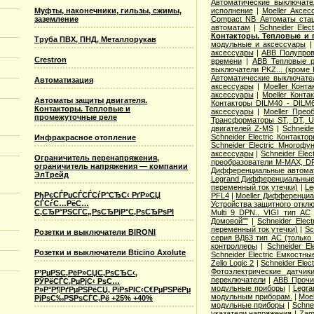
Автоматические выключате
Муфты, наконечники, гильзы, сжимы,
исполнение
|
Moeller Аксе
заземление
Compact NB Автоматы ста
автоматам
|
Schneider Ele
Контакторы. Тепловые и 
Труба ПВХ, ПНД, Металлорукав
модульные и аксессуары
аксессуары
|
ABB Полупров
Crestron
времени
|
ABB Тепловые р
выключатели PKZ... (кроме 
Автоматические выключат
Автоматизация
аксессуары
|
Moeller Конт
аксессуары
|
Moeller Конт
Автоматы защиты двигателя.
Контакторы DILM40 - DILM
Контакторы. Тепловые и
аксессуары
|
Moeller Прео
промежуточные реле
Трансформаторы ST, DT, U
двигателей Z-MS
|
Schneid
Schneider Electric Контак
Инфракрасное отопление
Schneider Electric Многоф
аксессуары
|
Schneider Elec
Ограничитель перенапряжения,
преобразователи M-MAX, D
ограничитель напряжения — компании
Дифференциальные автома
ЭлТрейд
Legrand Дифференциальные
переменный ток утечки)
|
Le
РђРєСЃРµСЃСЃСѓР°СЂС‹ РґР»СЏ
PFL4
|
Moeller Дифференциа
СЃСѓС…РёС…
Устройства защитного откл
С‚СЂР°РЅСЃС„РѕСЂРјР°С‚РѕСЂРѕРІ
Multi 9 DPN.. VIGI тип AС
Домовой""
|
Schneider Elec
переменный ток утечки)
|
Sc
Розетки и выключатели BIRONI
серия ВД63 тип АС (только
контроллеры
|
Schneider E
Розетки и выключатели Bticino Axolute
Schneider Electric Емкостны
Zelio Logic 2
|
Schneider Ele
Фотоэлектрические датчик
Р’РµРЅС‚РёР»СЏС‚РѕСЂС‹,
переключатели
|
ABB Прочи
РЎРёСЃС‚РµРјС‹ РѕС…
модульные приборы
|
Legra
Р»Р°Р¶РґРµРЅРёСЏ, РїРѕРІС‹С€РµРЅРёРµ
модульным приборам.
|
Moe
РјРѕС‰РЅРѕСЃС‚Рё +25% +40%
модульные приборы
|
Schne
указатели напряжения
|
Zam