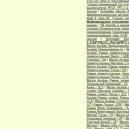
УЗО DX типа А (постоянный
(только переменный ток уте
выключатели PFL6, PFL7 и
прочие
|
Schneider Electric
Дифференциальные автома
Multi 9 типа АС (только п
Инфракрасное отопление
каналы
|
SE Короба и кана
Legrand Ограничители пере
перенапряжения (разрядник
перенапряжения типа OVR
прочие
|
Schneider Ele
С‚СЂР°РЅСЃС„РѕСЂРјР°С‚
Bticino Axolute Видеодомоф
Axolute Принадлежности
|
B
Axolute Рамки прямоугол
прямоугольные Венге / LW
Серебро / SA
|
Bticino Axol
прямоугольные Матовое Сте
Bticino Axolute Рамки прям
прямоугольные Титан / NX
Рамки прямоугольные Черн
прямоугольные Ясень / LFR
Bticino Axolute Рамки элл
Зеркальный Алюминий / XC
Кофе / SLS
|
Bticino Axolut
эллипс Матовое серебро / 
Рамки эллипс Песок / SLC
Axolute Рамки эллипс Темны
LCA
|
Bticino Axolute Суппор
(LT) Рамки Груша / LPR
|
Bti
Рамки Желе Оранжевое / A
Рамки Жемчужный Лазурный
Мягкий Титан / TA
|
Bticino 
Опаловый Зеленый / VP
|
Bt
Светлый белый / LB
|
Bticin
Металл
|
Bticino Light (LT) 
OS
|
Bticino Light (LT) Суп