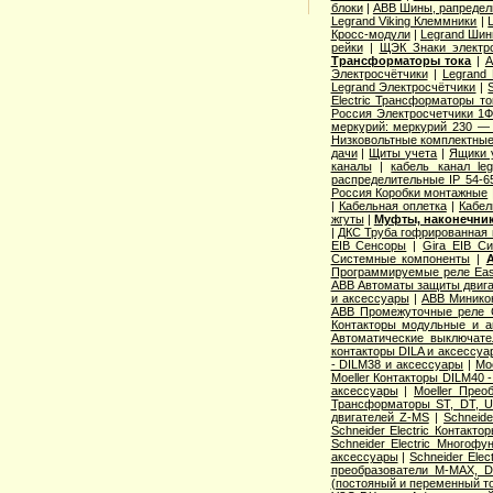
блоки
|
ABB Шины, рапредел
Legrand Viking Клеммники
|
Кросс-модули
|
Legrand Шин
рейки
|
ЩЭК Знаки электро
Трансформаторы тока
|
A
Электросчётчики
|
Legrand
Legrand Электросчётчики
|
Electric Трансформаторы то
Россия Электросчетчики 1Ф
меркурий: меркурий 230 —
Низковольтные комплектные
дачи
|
Щиты учета
|
Ящики 
каналы
|
кабель канал l
распределительные IP 54-6
Россия Коробки монтажные
|
Кабельная оплетка
|
Кабел
жгуты
|
Муфты, наконечник
|
ДКС Труба гофрированная 
EIB Сенсоры
|
Gira EIB С
Системные компоненты
|
Программируемые реле Easy
ABB Автоматы защиты двига
и аксессуары
|
ABB Миникон
ABB Промежуточные реле 
Контакторы модульные и а
Автоматические выключат
контакторы DILA и аксессуа
- DILM38 и аксессуары
|
Mo
Moeller Контакторы DILM40 
аксессуары
|
Moeller Прео
Трансформаторы ST, DT, U
двигателей Z-MS
|
Schneid
Schneider Electric Контак
Schneider Electric Многоф
аксессуары
|
Schneider Elec
преобразователи M-MAX, D
(постояный и переменный то