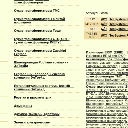
трансформаторов
Сухие трансформаторы TMC
Артикул
Фото
Сухие трансформаторы с литой
T112
TecSystem 
изоляцией
T412 TCK
TecSystem 
T412
TecSystem 
Сухие трансформаторы Tesar
T412 IR
TecSystem 
TCK
Сухие трансформаторы CTR, CRT (
сухой трансформатор IMEFY )
Сухие трансформаторы Zucchini
Изоляторы ERIM (ERIB)
|
Legrand
Изоляторы ERIM тип DB/P
вентиляция для трансф
Шинопроводы Pogliano компании
температуры для трансформ
ЭлТрейд
Наружный конвертер
|
Рас
защиты и контроля сухих т
управления/защиты систем
Legrand Шинопроводы Zucchini
трансформаторы TMC
|
С
компании ЭлТрейд
Аксессуары TecSystem для
Сухие трансформаторы Zucc
Интеллектуальные системы knx eib —
Сухие трансформаторы Zu
компании ЭлТрейд
3P+N+PE IP 20
|
Покрытие BT
BT-E AL 100A Шинопровод тр
200A Шинопровод троллейны
Розетки и выключатели
Шинопровод троллейный Po
Шинопровод троллейный Po
Домофоны
Шинопровод Pogliano (ал
(алюминивые шинопроводы
Датчики, таймеры, адапторы
(алюминивые шинопроводы
(алюминивые шинопроводы
(алюминивые шинопроводы
Звонки электрические
(медные шинопроводы)
|
Се
шинопроводы)
|
Серия ВS C