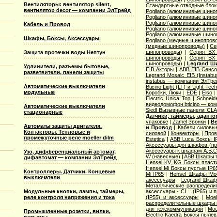
Вентиляторы: вентилятор silent,
Стандартные отводные блок
вентилятор decor — компании ЭлТрейд
Pogliano (алюминивые шино
Pogliano (алюминивые шино
Pogliano (алюминивые шино
Кабель и Провод
Pogliano (алюминивые шино
Pogliano (алюминивые шино
Шкафы, Боксы, Аксессуары
Pogliano (медные шинопров
(медные шинопроводы)
|
Се
шинопроводы)
|
Серия ВХ 
Защита протечки воды Нептун
шинопроводы)
|
Серия ВХ 
шинопроводы)
|
Legrand Ш
Удлинители, разъемы бытовые,
EIB Акторы
|
ABB EIB Сенс
разветвители, панели защиты
Legrand Mosaic ЕIB (Instabu
instabus — компании ЭлТре
Автоматические выключатели
Bticino Light (LT) и Light Tec
модульные
Коробки, Люки
|
EDE
|
Elso
Electric Unica Top
|
Schneid
видеодомофон bticino — ко
Автоматические выключатели
Siedl Вызывные панели CL
стационарные
Датчики, таймеры, адапт
упаковке
|
Zamel Звонки
|
Ве
Автоматы защиты двигателя.
и Провод
|
Кабели силовы
Контакторы. Тепловые и
силовой
|
Конвекторы
|
Пров
промежуточные реле moeller dilm
Estetica
|
ABB Luca Боксы I
Аксессуары для шкафов (про
Аксессуары к шкафам A,B,C,
Узо, дифференциальный автомат,
W (навесные)
|
ABB Шкафы т
дифавтомат — компании ЭлТрейд
Hensel KV, KG Боксы пласт
Hensel Mi Боксы пустые IP6
Контроллеры. Датчики. Концевые
Mi IP65
|
Hensel Шкафы Modi
выключатели
аксессуары
|
Legrand Шкафы
Металлические распределит
Модульные кнопки, лампы, таймеры,
аксессуары - CI… (IP65) и 
реле контроля напряжения и тока
(IP55) и аксессуары
|
Moe
распределительные шкафы 
для телекоммуникаций
|
Moe
Промышленные розетки, вилки,
Electric Kaedra Боксы пыле