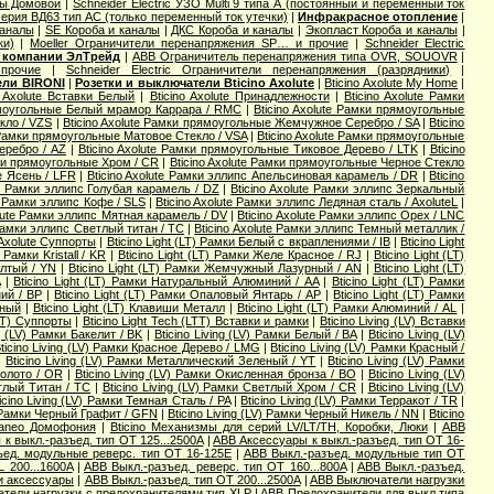
ты Домовой
|
Schneider Electric УЗО Multi 9 типа А (постоянный и переменный ток
серия ВД63 тип АС (только переменный ток утечки)
|
Инфракрасное отопление
|
каналы
|
SE Короба и каналы
|
ДКС Короба и каналы
|
Экопласт Короба и каналы
|
ки)
|
Moeller Ограничители перенапряжения SP… и прочие
|
Schneider Electric
 компании ЭлТрейд
|
ABB Ограничитель перенапряжения типа OVR, SOUOVR
|
прочие
|
Schneider Electric Ограничители перенапряжения (разрядники)
|
ели BIRONI
|
Розетки и выключатели Bticino Axolute
|
Bticino Axolute My Home
|
o Axolute Вставки Белый
|
Bticino Axolute Принадлежности
|
Bticino Axolute Рамки
рямоугольные Белый мрамор Каррара / RMC
|
Bticino Axolute Рамки прямоугольные
кло / VZS
|
Bticino Axolute Рамки прямоугольные Жемчужное Серебро / SA
|
Bticino
e Рамки прямоугольные Матовое Стекло / VSA
|
Bticino Axolute Рамки прямоугольные
еребро / AZ
|
Bticino Axolute Рамки прямоугольные Тиковое Дерево / LTK
|
Bticino
мки прямоугольные Хром / CR
|
Bticino Axolute Рамки прямоугольные Черное Стекло
е Ясень / LFR
|
Bticino Axolute Рамки эллипс Апельсиновая карамель / DR
|
Bticino
te Рамки эллипс Голубая карамель / DZ
|
Bticino Axolute Рамки эллипс Зеркальный
te Рамки эллипс Кофе / SLS
|
Bticino Axolute Рамки эллипс Ледяная сталь / AxoluteL
|
olute Рамки эллипс Мятная карамель / DV
|
Bticino Axolute Рамки эллипс Орех / LNC
 Рамки эллипс Светлый титан / TC
|
Bticino Axolute Рамки эллипс Темный металлик /
 Axolute Суппорты
|
Bticino Light (LT) Рамки Белый с вкраплениями / IB
|
Bticino Light
Рамки Kristall / KR
|
Bticino Light (LT) Рамки Желе Красное / RJ
|
Bticino Light (LT)
елтый / YN
|
Bticino Light (LT) Рамки Жемчужный Лазурный / AN
|
Bticino Light (LT)
A
|
Bticino Light (LT) Рамки Натуральный Алюминий / AA
|
Bticino Light (LT) Рамки
ний / BP
|
Bticino Light (LT) Рамки Опаловый Янтарь / AP
|
Bticino Light (LT) Рамки
чный
|
Bticino Light (LT) Клавиши Металл
|
Bticino Light (LT) Рамки Алюминий / AL
|
(LT) Суппорты
|
Bticino Light Tech (LTT) Вставки и рамки
|
Bticino Living (LV) Вставки
ng (LV) Рамки Бакелит / BK
|
Bticino Living (LV) Рамки Белый / BA
|
Bticino Living (LV)
ticino Living (LV) Рамки Красное Дерево / LMG
|
Bticino Living (LV) Рамки Красный /
|
Bticino Living (LV) Рамки Металлический Зеленый / YT
|
Bticino Living (LV) Рамки
Золото / OR
|
Bticino Living (LV) Рамки Окисленная бронза / BO
|
Bticino Living (LV)
етлый Титан / TC
|
Bticino Living (LV) Рамки Светлый Хром / CR
|
Bticino Living (LV)
icino Living (LV) Рамки Темная Сталь / PA
|
Bticino Living (LV) Рамки Терракот / TR
|
V) Рамки Черный Графит / GFN
|
Bticino Living (LV) Рамки Черный Никель / NN
|
Bticino
rraneo Домофония
|
Bticino Механизмы для серий LV/LT/TH, Коробки, Люки
|
ABB
к выкл.-разъед. тип OT 125...2500A
|
ABB Аксессуары к выкл.-разъед. тип OT 16-
ъед. модульные реверс. тип OT 16-125E
|
ABB Выкл.-разъед. модульные тип OT
 200...1600A
|
ABB Выкл.-разъед. реверс. тип OT 160...800A
|
ABB Выкл.-разъед.
 и аксессуары
|
ABB Выкл.-разъед. тип OT 200...2500A
|
ABB Выключатели нагрузки
тели нагрузки с предохранителями тип XLP
|
ABB Предохранители для выкл типа