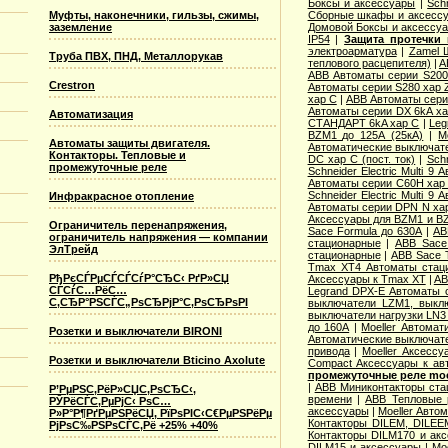
Боксы и аксессуары
|
Sch
Муфты, наконечники, гильзы, сжимы,
Сборные шкафы и аксесс
заземление
Домовой Боксы и аксессу
IP54
|
Защита протечки
электроарматура
|
Zamel 
Труба ПВХ, ПНД, Металлорукав
теплового расцепителя)
|
A
ABB Автоматы серии S20
Crestron
Автоматы серии S280 хар 
хар С
|
ABB Автоматы сери
Автоматы серии DX 6kA ха
Автоматизация
СТАНДАРТ 6kA хар C
|
Leg
BZM1 до 125А (25кА)
|
M
Автоматы защиты двигателя.
Автоматические выключател
Контакторы. Тепловые и
DC хар C (пост. ток)
|
Sch
промежуточные реле
Schneider Electric Multi 
Автоматы серии C60H хар
Schneider Electric Multi 
Инфракрасное отопление
Автоматы серии DPN N ха
Аксессуары для BZM1 и B
Ограничитель перенапряжения,
Sace Formula до 630А
|
AB
ограничитель напряжения — компании
стационарные
|
ABB Sace
ЭлТрейд
стационарные
|
ABB Sace 
Tmax XT4 Автоматы стац
РђРєСЃРµСЃСЃСѓР°СЂС‹ РґР»СЏ
Аксессуары к Tmax XT
|
AB
СЃСѓС…РёС…
Legrand DPX-E Автоматы 
С‚СЂР°РЅСЃС„РѕСЂРјР°С‚РѕСЂРѕРІ
выключатели LZM1, выкл
выключатели нагрузки LN3
до 160А
|
Moeller Автома
Розетки и выключатели BIRONI
Автоматические выключате
привода
|
Moeller Аксесс
Розетки и выключатели Bticino Axolute
Compact Аксессуары к ав
промежуточные реле moel
|
ABB Миниконтакторы ста
Р’РµРЅС‚РёР»СЏС‚РѕСЂС‹,
времени
|
ABB Тепловые р
РЎРёСЃС‚РµРјС‹ РѕС…
аксессуары
|
Moeller Авто
Р»Р°Р¶РґРµРЅРёСЏ, РїРѕРІС‹С€РµРЅРёРµ
Контакторы DILEM, DILEE
РјРѕС‰РЅРѕСЃС‚Рё +25% +40%
Контакторы DILM170 и ак
DILM15 и аксессуары
|
Mo