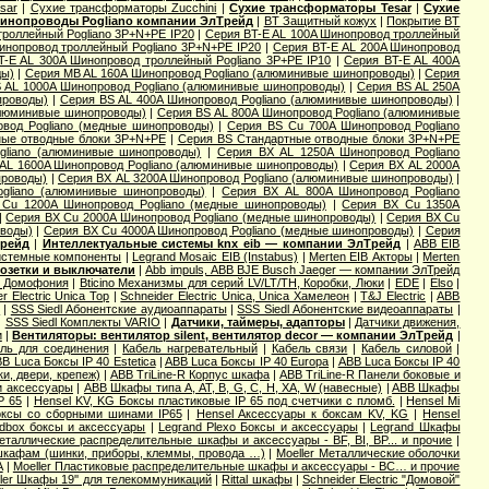
sar
|
Сухие трансформаторы Zucchini
|
Сухие трансформаторы Tesar
|
Сухие
инопроводы Pogliano компании ЭлТрейд
|
BT Защитный кожух
|
Покрытие BT
троллейный Pogliano 3P+N+PE IP20
|
Серия BT-E AL 100A Шинопровод троллейный
инопровод троллейный Pogliano 3P+N+PE IP20
|
Серия BT-E AL 200A Шинопровод
T-E AL 300A Шинопровод троллейный Pogliano 3P+PE IP10
|
Серия BT-E AL 400A
ды)
|
Серия MB AL 160A Шинопровод Pogliano (алюминивые шинопроводы)
|
Серия
 AL 1000A Шинопровод Pogliano (алюминивые шинопроводы)
|
Серия ВS AL 250A
проводы)
|
Серия ВS AL 400A Шинопровод Pogliano (алюминивые шинопроводы)
|
алюминивые шинопроводы)
|
Серия ВS AL 800A Шинопровод Pogliano (алюминивые
вод Pogliano (медные шинопроводы)
|
Серия ВS Cu 700A Шинопровод Pogliano
ные отводные блоки 3P+N+PE
|
Серия ВS Стандартные отводные блоки 3P+N+PE
gliano (алюминивые шинопроводы)
|
Серия ВХ AL 1250A Шинопровод Pogliano
AL 1600A Шинопровод Pogliano (алюминивые шинопроводы)
|
Серия ВХ AL 2000A
проводы)
|
Серия ВХ AL 3200A Шинопровод Pogliano (алюминивые шинопроводы)
|
gliano (алюминивые шинопроводы)
|
Серия ВХ AL 800A Шинопровод Pogliano
Cu 1200A Шинопровод Pogliano (медные шинопроводы)
|
Серия ВХ Cu 1350A
|
Серия ВХ Cu 2000A Шинопровод Pogliano (медные шинопроводы)
|
Серия ВХ Cu
оводы)
|
Серия ВХ Cu 4000A Шинопровод Pogliano (медные шинопроводы)
|
Серия
Трейд
|
Интеллектуальные системы knx eib — компании ЭлТрейд
|
ABB EIB
Системные компоненты
|
Legrand Mosaic ЕIB (Instabus)
|
Merten EIB Акторы
|
Merten
озетки и выключатели
|
Abb impuls, АВВ BJE Busch Jaeger — компании ЭлТрейд
и Домофония
|
Bticino Механизмы для серий LV/LT/TH, Коробки, Люки
|
EDE
|
Elso
|
r Electric Unica Top
|
Schneider Electric Unica, Unica Хамелеон
|
T&J Electric
|
АВВ
ы
|
SSS Siedl Абонентские аудиоаппараты
|
SSS Siedl Абонентские видеоаппараты
|
|
SSS Siedl Комплекты VARIO
|
Датчики, таймеры, адапторы
|
Датчики движения,
и
|
Вентиляторы: вентилятор silent, вентилятор decor — компании ЭлТрейд
|
ль для соединения
|
Кабель нагревательный
|
Кабель связи
|
Кабель силовой
|
B Luca Боксы IP 40 Estetica
|
ABB Luca Боксы IP 40 Europa
|
ABB Luca Боксы IP 40
и, двери, крепеж)
|
ABB TriLine-R Корпус шкафа
|
ABB TriLine-R Панели боковые и
и аксессуары
|
ABB Шкафы типа A, AT, B, G, C, H, XA, W (навесные)
|
ABB Шкафы
P 65
|
Hensel KV, KG Боксы пластиковые IP 65 под счетчики с пломб.
|
Hensel Mi
оксы со сборными шинами IP65
|
Hensel Аксессуары к боксам KV, KG
|
Hensel
dbox боксы и аксессуары
|
Legrand Plexo Боксы и аксессуары
|
Legrand Шкафы
Металлические распределительные шкафы и аксессуары - BF, BI, BP... и прочие
|
 шкафам (шинки, приборы, клеммы, провода …)
|
Moeller Металлические оболочки
А
|
Moeller Пластиковые распределительные шкафы и аксессуары - BC… и прочие
ler Шкафы 19'' для телекоммуникаций
|
Rittal шкафы
|
Schneider Electric "Домовой"