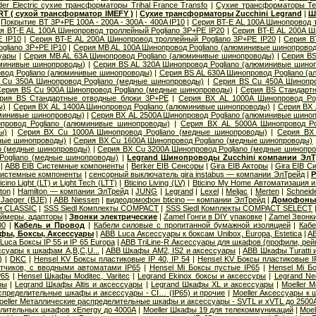
der Electric cухие трансформаторы Trihal France Transfo
|
Сухие трансформаторы Te
T ( сухой трансформатор IMEFY )
|
Сухие трансформаторы Zucchini Legrand
|
Ш
|
Покрытие BT 3P+PE 100A - 200A - 300A - 400A IP10
|
Серия BT-E AL 100A Шинопровод 
я BT-E AL 100A Шинопровод троллейный Pogliano 3P+PE IP20
|
Серия BT-E AL 200A Ш
E IP10
|
Серия BT-E AL 200A Шинопровод троллейный Pogliano 3P+PE IP20
|
Серия B
gliano 3P+PE IP10
|
Серия MB AL 100A Шинопровод Pogliano (алюминивые шинопрово
уары
|
Серия MB AL 63A Шинопровод Pogliano (алюминивые шинопроводы)
|
Серия ВS
юминивые шинопроводы)
|
Серия ВS AL 320A Шинопровод Pogliano (алюминивые шино
вод Pogliano (алюминивые шинопроводы)
|
Серия ВS AL 630A Шинопровод Pogliano (
 Cu 350A Шинопровод Pogliano (медные шинопроводы)
|
Серия ВS Cu 450A Шинопро
ерия ВS Cu 900A Шинопровод Pogliano (медные шинопроводы)
|
Серия ВS Стандарт
рия ВS Стандартные отводные блоки 3P+PE
|
Серия ВХ AL 1000A Шинопровод Po
ы)
|
Серия ВХ AL 1400A Шинопровод Pogliano (алюминивые шинопроводы)
|
Серия ВХ 
юминивые шинопроводы)
|
Серия ВХ AL 2500A Шинопровод Pogliano (алюминивые шино
провод Pogliano (алюминивые шинопроводы)
|
Серия ВХ AL 5000A Шинопровод Po
ы)
|
Серия ВХ Cu 1000A Шинопровод Pogliano (медные шинопроводы)
|
Серия ВХ 
дные шинопроводы)
|
Серия ВХ Cu 1600A Шинопровод Pogliano (медные шинопроводы)
o (медные шинопроводы)
|
Серия ВХ Cu 3200A Шинопровод Pogliano (медные шинопр
Pogliano (медные шинопроводы)
|
Legrand Шинопроводы Zucchini компании Эл
|
ABB EIB Системные компоненты
|
Berker EIB Сенсоры
|
Gira EIB Акторы
|
Gira EIB 
Системные компоненты
|
сенсорный выключатель gira instabus — компании ЭлТрейд
|
Р
icino Light (LT) и Light Tech (LTT)
|
Bticino Living (LV)
|
Bticino My Home Автоматизация 
ton
|
Hamilton — компании ЭлТрейд
|
JUNG
|
Legrand
|
Lexel
|
Meljac
|
Merten
|
Schneide
Jaeger (BJE)
|
АВВ Niessen
|
видеодомофон bticino — компании ЭлТрейд
|
Домофон
и CLASSIC
|
SSS Siedl Комплекты COMPACT
|
SSS Siedl Комплекты COMPACT SELECT
ймеры, адапторы
|
Звонки электрические
|
Zamel Гонги в DIY упаковке
|
Zamel Звонк
00
|
Кабель и Провод
|
Кабели силовые с пропитанной бумажной изоляцией
|
Кабе
фы, Боксы, Аксессуары
|
ABB Luca Аксессуары к боксам Unibox, Europa, Estetica
|
AB
Luca Боксы IP 55 и IP 65 Europa
|
ABB TriLine-R Аксессуары для шкафов (профили, рейк
суары к шкафам A,B,C,U...
|
ABB Шкафы AM2, IS2 и аксессуары
|
ABB Шкафы Turatti 
)
|
DKC
|
Hensel KV Боксы пластиковые IP 40, IP 54
|
Hensel KV Боксы пластиковые I
тчиков, с вводными автоматами IP65
|
Hensel Mi Боксы пустые IP65
|
Hensel Mi Б
P65
|
Hensel Шкафы Moditec, Varitec
|
Legrand Ekinox боксы и аксессуры
|
Legrand Ne
ры
|
Legrand Шкафы Altis и аксессуары
|
Legrand Шкафы XL и аксессуары
|
Moeller 
пределительные шкафы и аксессуары - CI… (IP65) и прочие
|
Moeller Аксессуары к
oeller Металлические распределительные шкафы и аксессуары - SVTL и xVTL до 2500
елительных шкафов xEnergy до 4000А
|
Moeller Шкафы 19 для телекоммуникаций
|
Moel