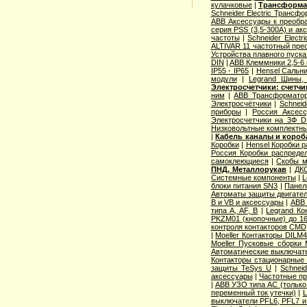
кулачковые
|
Трансформат
Schneider Electric Трансф
ABB Аксессуары к преобр
серия PSS (3,5-300А) и ак
частоты
|
Schneider Elect
ALTIVAR 11 частотный прео
Устройства плавного пуска 
DIN
|
ABB Клеммники 2,5-6
IP55 - IP65
|
Hensel Сальни
модули
|
Legrand Шины, 
Электросчетчики: счетч
ним
|
ABB Трансформатор
Электросчётчики
|
Schneid
приборы
|
Россия Аксесс
Электросчетчики на 3Ф D
Низковольтные комплектны
|
Кабель каналы и коро
Коробки
|
Hensel Коробки 
Россия Коробки распреде
самоклеющиеся
|
Скобы м
ПНД, Металлорукав
|
ДКС
Системные компоненты
|
L
блоки питания SN3
|
Панел
Автоматы защиты двигател
B и VB и аксессуары
|
ABB 
типа A, AF, B
|
Legrand Ко
PKZM01 (кнопочные) до 1
контроля контакторов CMD
|
Moeller Контакторы DILM
Moeller Пусковые сборки
Автоматические выключат
Контакторы стационарные
защиты TeSys U
|
Schnei
аксессуары
|
Частотные пр
|
ABB УЗО типа АС (только
переменный ток утечки)
|
L
выключатели PFL6, PFL7 и