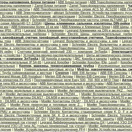
оры напряжения. Блоки питания
|
ABB Блоки питания
|
ABB Трансформаторы напр
орматоры напряжения
|
Zamel Блоки питания
|
Zamel Трансформаторы напряжения
|
Ча
азователям частоты
|
ABB Преобразователи частоты серии ACS 50, ACS150
|
ABB Пр
сессуары
|
ABB Электродвигатели
|
altistart Schneider Electric Устройства плавного пуск
ric Вспомогательное оборудование автоматизации
|
Schneider Electric Преобразовате
бразователь altivar
|
Schneider Electric Преобразователи частоты серии ALTIVAR 12
|
S
серия Altistart48 (17-1200А)
|
Шины, клеммники, сальники, изоляторы, DIN-рейки
 кв мм
|
ABB Клеммники более 16 кв мм
|
ABB Клеммы и Клеммные блоки
|
ABB Шины, р
ки IP55 - IP71
|
Legrand Viking Клеммники
|
Legrand Клеммники на DIN и аксессуары
распределительные гребенки
|
Schneider Electric Шины, рапределительные гребе
ик однофазный, счетчик трехфазный, многотарифные счетчики. Трансформатор
ы тока
|
ABB Электросчётчики
|
Legrand Вольтметры и аксессуары к ним
|
Legra
er Electric Амперметры и аксессуары к ним
|
Schneider Electric Вольтметры и аксе
уары к электросчетчикам
|
Россия Трансформаторы тока
|
Россия Электросчет
IN рейку
|
Счетчики меркурий: меркурий 230 — компании ЭлТрейд
|
Электрощит
е устройства
|
Устройства вводно-распределительные
|
Щиты автоматического перек
ба — компании ЭлТрейд
|
SE Короба и каналы
|
ДКС Короба и каналы
|
кабель канал 
распределительные IP 54-65
|
Legrand Коробки
|
Schneider Коробки (Eljo, Lexel)
|
Коробк
лительные
|
Крепеж, маркеры, термоусаживаемая трубка
|
Изоляционные матер
еталлические
|
Универсальные винтовые жгуты
|
Муфты, наконечники, гильзы, с
 Труба гофрированная и жесткая
|
Crestron
|
ABB EIB Акторы
|
ABB EIB Сенсоры
|
egrand Mosaic ЕIB (Instabus)
|
Merten EIB Акторы
|
Merten EIB Сенсоры
|
Merten EIB Си
и оператора XV, XVS
|
Программируемые реле Easy 500, 700, 800 и MFD-Titan
|
Автом
я типа MS и аксессуары
|
ABB Контакторы модульные и аксессуары
|
ABB Контакторы 
Полупроводниковые контакторы и твердотельные реле
|
ABB Промежуточные реле CR-
нтакторы модульные и аксессуары
|
Moeller Автоматические выключатели PKZ... (кр
6А
|
Moeller Автоматические выключатели PKZM4…
|
Moeller Вспомогательные контак
|
Moeller Контакторы DILM17 - DILM38 и аксессуары
|
Moeller Контакторы DILM170 и а
40 - DILM65 и аксессуары
|
Moeller Контакторы DILM7 - DILM15 и аксессуары
|
Moeller
 MSC
|
Moeller Реле перегрузки и тепловые реле Z…
|
Moeller Трансформаторы ST
ели защиты двигателей Z-MS
|
Schneider Electric Автоматы защиты двигателя и аксес
 PMU и аксессуары
|
Schneider Electric Контакторы стационарные серии K, D, F и 
der Electric Промежуточные реле SK, K, D и аксессуары
|
Schneider Electric Тепло
еобразователи M-MAX, DF, DV
|
S&P Вентиляторы
|
ABB Блоки диф. защиты
|
ABB Дифф
 переменный ток утечки)
|
Legrand Дифференциальные автоматы DX
|
Legrand УЗО DX
egrand УЗО LR типа АС (только переменный ток утечки)
|
Moeller Дифференциальные 
 прочие
|
Moeller Устройства защитного отключения PF4
|
Moeller Устройства защитног