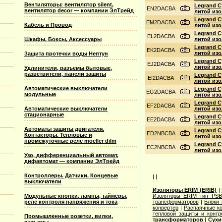
Вентиляторы: вентилятор silent,
Legrand С
EN2DACBA
вентилятор decor — компании ЭлТрейд
литой изо
Legrand С
EM2DACBA
Кабель и Провод
литой изо
Legrand С
EL2DACBA
Шкафы, Боксы, Аксессуары
литой изо
Legrand С
EK2DACBA
литой изо
Защита протечки воды Нептун
Legrand С
EJ2DACBA
литой изо
Удлинители, разъемы бытовые,
разветвители, панели защиты
Legrand С
EI2DACBA
литой изо
Автоматические выключатели
Legrand С
EG2DACBA
модульные
литой изо
Legrand С
EF2DACBA
Автоматические выключатели
литой изо
стационарные
Legrand С
EE2DACBA
литой изо
Автоматы защиты двигателя.
Legrand С
ED2NBCBA
Контакторы. Тепловые и
литой изо
промежуточные реле moeller dilm
Legrand С
EC2NBCBA
литой изо
Узо, дифференциальный автомат,
дифавтомат — компании ЭлТрейд
Контроллеры. Датчики. Концевые
| |
выключатели
Изоляторы ERIM (ERIB)
|
Модульные кнопки, лампы, таймеры,
Изоляторы ERIM тип PSB
реле контроля напряжения и тока
трансформаторов
|
Блоки 
конвертер
|
Распаячные ко
тепловой защиты и контр
Промышленные розетки, вилки,
трансформаторов
|
Сухи