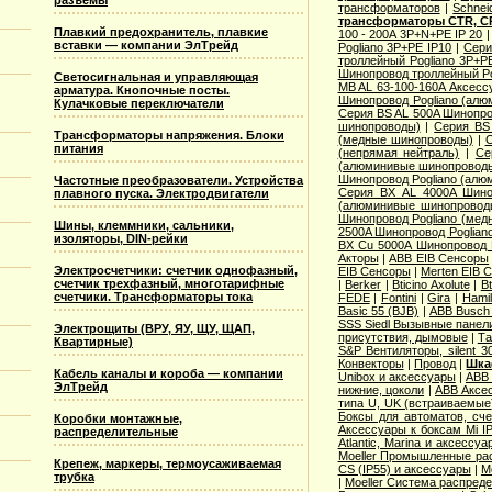
разъемы
трансформаторов
|
Schnei
трансформаторы CTR, CR
Плавкий предохранитель, плавкие
100 - 200A 3P+N+PE IP 20
вставки — компании ЭлТрейд
Pogliano 3P+PE IP10
|
Сери
троллейный Pogliano 3P+P
Шинопровод троллейный Po
Светосигнальная и управляющая
MB AL 63-100-160A Аксесс
арматура. Кнопочные посты.
Шинопровод Pogliano (ал
Кулачковые переключатели
Серия ВS AL 500A Шинопро
шинопроводы)
|
Серия ВS
Трансформаторы напряжения. Блоки
(медные шинопроводы)
|
С
питания
(непрямая нейтраль)
|
Се
(алюминивые шинопровод
Шинопровод Pogliano (ал
Частотные преобразователи. Устройства
Серия ВХ AL 4000A Шино
плавного пуска. Электродвигатели
(алюминивые шинопровод
Шинопровод Pogliano (ме
Шины, клеммники, сальники,
2500A Шинопровод Poglian
изоляторы, DIN-рейки
ВХ Cu 5000A Шинопровод 
Акторы
|
ABB EIB Сенсоры
Электросчетчики: счетчик однофазный,
EIB Сенсоры
|
Merten EIB 
счетчик трехфазный, многотарифные
|
Berker
|
Bticino Axolute
|
Bt
счетчики. Трансформаторы тока
FEDE
|
Fontini
|
Gira
|
Hamil
Basic 55 (BJB)
|
АВВ Busch 
SSS Siedl Вызывные панел
Электрощиты (ВРУ, ЯУ, ЩУ, ЩАП,
присутствия, дымовые
|
Та
Квартирные)
S&P Вентиляторы, silent 3
Конвекторы
|
Провод
|
Шка
Кабель каналы и короба — компании
Unibox и аксессуары
|
ABB 
ЭлТрейд
нижние, цоколи
|
ABB Аксес
типа U, UK (встраиваемые
Боксы для автоматов, сче
Коробки монтажные,
Аксессуары к боксам Mi I
распределительные
Atlantic, Marina и аксессуа
Moeller Промышленные рас
Крепеж, маркеры, термоусаживаемая
CS (IP55) и аксессуары
|
M
трубка
|
Moeller Система распред