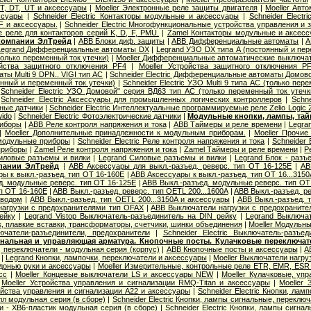
T, DT, UT и аксессуары
|
Moeller Электронные реле защиты двигателя
|
Moeller Авт
ссуары
|
Schneider Electric Контакторы модульные и аксессуары
|
Schneider Elect
F и аксессуары.
|
Schneider Electric Многофункциональные устройства управления и
ые реле для контакторов серий K, D, F, PMU.
|
Zamel Контакторы модульные и аксес
 компании ЭлТрейд
|
ABB Блоки диф. защиты
|
ABB Дифференциальные автоматы
|
A
Legrand Дифференциальные автоматы DX
|
Legrand УЗО DX типа А (постоянный и пер
олько переменный ток утечки)
|
Moeller Дифференциальные автоматические выключа
ойства защитного отключения PF4
|
Moeller Устройства защитного отключения P
ы Multi 9 DPN.. VIGI тип AС
|
Schneider Electric Дифференциальные автоматы Домов
янный и переменный ток утечки)
|
Schneider Electric УЗО Multi 9 типа АС (только пер
|
Schneider Electric УЗО Домовой" серия ВД63 тип АС (только переменный ток утечк
|
Schneider Electric Аксессуары для промышленных логических контроллеров
|
Schne
вные датчики
|
Schneider Electric Интеллектуальные программируемые реле Zelio Logic 
wido
|
Schneider Electric Фотоэлектрические датчики
|
Модульные кнопки, лампы, тай
риборы
|
ABB Реле контроля напряжения и тока
|
ABB Таймеры и реле времени
|
Legra
|
Moeller Дополнительные принадлежности к модульным приборам.
|
Moeller Прочи
 модульные приборы
|
Schneider Electric Реле контроля напряжения и тока
|
Schneider 
приборы
|
Zamel Реле контроля напряжения и тока
|
Zamel Таймеры и реле времени
|
Р
иловые разъемы и вилки
|
Legrand Cиловые разъемы и вилки
|
Legrand Блок - разъ
пании ЭлТрейд
|
ABB Аксессуары для выкл.-разъед. реверс. тип OT 16-125E
|
AB
ы к выкл.-разъед. тип OT 16-160E
|
ABB Аксессуары к выкл.-разъед. тип OT 16...3150
д. модульные реверс. тип OT 16-125E
|
ABB Выкл.-разъед. модульные реверс. тип OT
ип OT 16-160E
|
ABB Выкл.-разъед. реверс. тип OETL 200...1600A
|
ABB Выкл.-разъед. ре
иводом
|
ABB Выкл.-разъед. тип OETL 200...3150A и аксессуары
|
ABB Выкл.-разъед. т
агрузки с предохранителями тип OFAX
|
ABB Выключатели нагрузки с предохраните
ейку
|
Legrand Vistop Выключатель-разъединитель на DIN рейку
|
Legrand Выключат
к, плавкие вставки, трансформаторы, счетчики, шинки объединения
|
Moeller Модульны
лючатели-разъединители, предохранители
|
Schneider Electric Выключатель-разъе
нальная и управляющая арматура. Кнопочные посты. Кулачковые переключат
 переключатели - модульная серия (корпус)
|
ABB Кнопочные посты и аксессуары
|
A
|
Legrand Кнопки, лампочки, переключатели и аксессуары
|
Moeller Выключатели нагру
донью руки и аксессуары
|
Moeller Измерительные, контрольные реле ETR, EMR, ESR .
сс
|
Moeller Концевые выключатели LS и аксессуары NEW
|
Moeller Кулачковые, уп
|
Moeller Устройства управления и сигнализации RMQ-Titan и аксессуары
|
Moeller
ойства управления и сигнализации А22 и аксессуары
|
Schneider Electric Кнопки, ла
лл модульная серия (в сборе)
|
Schneider Electric Кнопки, лампы сигнальные, переклю
и - XB6-пластик модульная серия (в сборе)
|
Schneider Electric Кнопки, лампы сигна