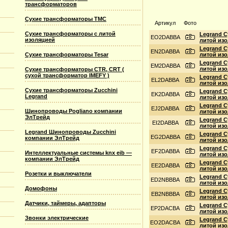
трансформаторов
Сухие трансформаторы TMC
Артикул
Фото
Сухие трансформаторы с литой
Legrand С
EO2DABBA
изоляцией
литой изо
Legrand С
EN2DABBA
Сухие трансформаторы Tesar
литой изо
Legrand С
EM2DABBA
литой изо
Сухие трансформаторы CTR, CRT (
сухой трансформатор IMEFY )
Legrand С
EL2DABBA
литой изо
Сухие трансформаторы Zucchini
Legrand С
EK2DABBA
Legrand
литой изо
Legrand С
EJ2DABBA
Шинопроводы Pogliano компании
литой изо
ЭлТрейд
Legrand С
EI2DABBA
литой изо
Legrand Шинопроводы Zucchini
Legrand С
EG2DABBA
компании ЭлТрейд
литой изо
Legrand С
EF2DABBA
Интеллектуальные системы knx eib —
литой изо
компании ЭлТрейд
Legrand С
EE2DABBA
литой изо
Розетки и выключатели
Legrand С
ED2NBBBA
литой изо
Домофоны
Legrand С
EB2NBBBA
литой изо
Датчики, таймеры, адапторы
Legrand С
EP2DACBA
литой изо
Звонки электрические
Legrand С
EO2DACBA
литой изо