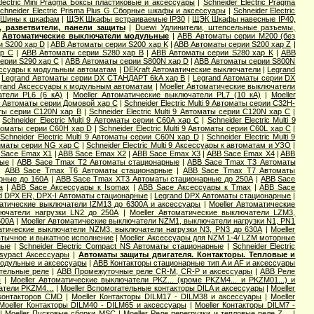
Electric Mini Pragma Боксы пластиковые и аксессуары
|
Schneider Electric Pragma
chneider Electric Prisma Plus G Сборные шкафы и аксессуары
|
Schneider Electric
Шины к шкафам
|
ЩЭК Шкафы встраиваемые IP30
|
ЩЭК Шкафы навесные IP40,
 разветвители, панели защиты
|
Duewi Удлинители, штепсельные разъемы,
|
Автоматические выключатели модульные
|
ABB Автоматы серии M200 (без
и S200 хар D
|
ABB Автоматы серии S200 хар K
|
ABB Автоматы серии S200 хар Z
|
ар С
|
ABB Автоматы серии S280 хар B
|
ABB Автоматы серии S280 хар K
|
ABB
ерии S290 хар С
|
ABB Автоматы серии S800N хар D
|
ABB Автоматы серии S800N
ссуары к модульным автоматам
|
DEKraft Автоматические выключатели
|
Legrand
|
Legrand Автоматы серии DX СТАНДАРТ 6kA хар B
|
Legrand Автоматы серии DX
rand Аксессуары к модульным автоматам
|
Moeller Автоматические выключатели
атели PL6 (6 кА)
|
Moeller Автоматические выключатели PL7 (10 кА)
|
Moeller
ic Aвтоматы серии Домовой хар C
|
Schneider Electric Multi 9 Автоматы серии C32H-
маты серии C120N хар B
|
Schneider Electric Multi 9 Автоматы серии C120N хар C
|
|
Schneider Electric Multi 9 Автоматы серии C60A хар C
|
Schneider Electric Multi 9
Автоматы серии C60H хар D
|
Schneider Electric Multi 9 Автоматы серии C60L хар C
|
|
Schneider Electric Multi 9 Автоматы серии C60N хар D
|
Schneider Electric Multi 9
втоматы серии NG хар С
|
Schneider Electric Multi 9 Аксессуары к автоматам и УЗО
|
 Sace Emax X1
|
ABB Sace Emax X2
|
ABB Sace Emax X3
|
ABB Sace Emax X4
|
ABB
ные
|
ABB Sace Tmax T2 Автоматы стационарные
|
ABB Sace Tmax T3 Автоматы
|
ABB Sace Tmax T6 Автоматы стационарные
|
ABB Sace Tmax T7 Автоматы
рные до 160А
|
ABB Sace Tmax XT3 Автоматы стационарные до 250А
|
ABB Sace
a
|
ABB Sace Аксессуары к Isomax
|
ABB Sace Аксессуары к Tmax
|
ABB Sace
d DPX ER, DPX-I Автоматы стационарные
|
Legrand DPX Автоматы стационарные
|
матические выключатели IZM13 до 6300А и аксессуары
|
Moeller Автоматические
лючатели нагрузки LN2 до 250А
|
Moeller Автоматические выключатели LZM3,
600А
|
Moeller Автоматические выключатели NZM1, выключатели нагрузки N1, PN1
матические выключатели NZM3, выключатели нагрузки N3, PN3 до 630А
|
Moeller
втычное и выкатное исполнение
|
Moeller Аксессуары для NZM 1-4/ LZM моторные
ные
|
Schneider Electric Compact NS Автоматы стационарные
|
Schneider Electric
Easypact Аксессуары
|
Автоматы защиты двигателя. Контакторы. Тепловые и
модульные и аксессуары
|
ABB Контакторы стационарные тип A и AF и аксессуары
тельные реле
|
ABB Промежуточные реле CR-M, CR-P и аксессуары
|
ABB Реле
ы
|
Moeller Автоматические выключатели PKZ... (кроме PKZM4... и PKZM01...) и
чатели PKZM4…
|
Moeller Вспомогательные контакторы DILA и аксессуары
|
Moeller
 контакторов CMD
|
Moeller Контакторы DILM17 - DILM38 и аксессуары
|
Moeller
Moeller Контакторы DILM40 - DILM65 и аксессуары
|
Moeller Контакторы DILM7 -
|
Moeller Пусковые сборки MSC
|
Moeller Реле перегрузки и тепловые реле Z…
|