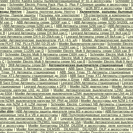
neider Electric Kaedra Боксы пылевлагозащищенные IP 65 и аксессуары
|
Schneider 
уары
|
Schneider Electric Prisma Pack, Plus G, Plus P Сборные шкафы и аксессуары
|
S
ары
|
Schneider Electric Домовой" Боксы и аксессуары"
|
ЩЭК ВРУ и аксессуары
|
ЩЭК 
 воды Нептун
|
Защита протечки воды Нептун
|
Удлинители, разъемы бытовые,
Шнуры, Панели защиты
|
Разъемы для электроплит
|
ТВ-ответвители и компоненты
BB Автоматы серии S200 хар B
|
ABB Автоматы серии S200 хар C
|
ABB Автоматы сери
0M хар С
|
ABB Автоматы серии S200P хар C
|
ABB Автоматы серии S230-SH200L х
Z
|
ABB Автоматы серии S280 хар С
|
ABB Автоматы серии S290 хар D
|
ABB Автоматы с
и S800N, S800C хар D
|
ABB Автоматы серии S800N, S800C, S800S хар С, B
|
ABB Аксе
р B
|
Legrand Автоматы серии DX 6kA хар C
|
Legrand Автоматы серии DX 6kA хар D
rand Автоматы серии DX-h 10-25kA хар C
|
Legrand Автоматы серии LR 6kA хар C
|
Leg
oeller Автоматические выключатели PL4 (4,5 кА)
|
Moeller Автоматические выключ
и PLHT, FAZ, PLI и PLSM (10-25 кА)
|
Moeller Выключатели нагрузки
|
Schneider Electr
neider Electric Multi 9 Автоматы серии C120H хар C
|
Schneider Electric Multi 9 Авто
9 Автоматы серии C120N хар D
|
Schneider Electric Multi 9 Автоматы серии C60A хар B
 B
|
Schneider Electric Multi 9 Автоматы серии C60H хар C
|
Schneider Electric Multi 9 
9 Автоматы серии C60N хар B
|
Schneider Electric Multi 9 Автоматы серии C60N хар C
р С
|
Schneider Electric Multi 9 Автоматы серии NG хар B
|
Schneider Electric Multi 9 А
ZM2
|
ЭКФ Автоматы серии ВА
|
Автоматические выключатели стационарные
|
ABB
B Sace Isomax S Автоматы стационарные
|
ABB Sace Tmax T1 Автоматы стационар
 Tmax T4 Автоматы стационарные
|
ABB Sace Tmax T5 Автоматы стационарные
Tmax XT1 Автоматы стационарные до 160А
|
ABB Sace Tmax XT2 Автоматы стациона
ионарные до 250А
|
ABB Sace Аксессуары к Emax
|
ABB Sace аксессуары к Formul
B Sace Еmax Автоматы стационарные
|
Legrand DMX Автоматы стационарные
|
Legran
стационарные
|
Legrand Аксессуары к DPX
|
Moeller NZM диагностика
|
Moeller Авто
ючатели нагрузки LN1 до 160А
|
Moeller Автоматические выключатели LZM2, вык
 до 630А
|
Moeller Автоматические выключатели LZM4, выключатели нагрузки LN4 до 1
тические выключатели NZM2, выключатели нагрузки N2, PN2 до 250А
|
Moeller Авто
ли NZM4, выключатели нагрузки N4, PN4 до 1600А
|
Moeller Аксессуары для NZM 1-4 
уары для NZM 1-4/ LZM прочие
|
Schneider Electric Compact NB Автоматы стационар
томатам
|
Schneider Electric Easypact Автоматы стационарные
|
Schneider Electric 
ler dilm
|
ABB Автоматы защиты двигателя типа MS и аксессуары
|
ABB Контакторы 
ционарные типа B и VB и аксессуары
|
ABB Полупроводниковые контакторы и твердо
еле для контакторов типа A, AF, B
|
Legrand Контакторы модульные и аксессуар
матические выключатели PKZM01 (кнопочные) до 16А
|
Moeller Автоматические выклю
M и аксессуары
|
Moeller Контакторы DILEM, DILEEM и аксессуары; реле контроля
сессуары
|
Moeller Контакторы DILM185 - DILM1600 - DILH2000, DILP и аксессуары
|
eller Контакторы DILM80 - DILM150 и аксессуары
|
Moeller Преобразователи частоты