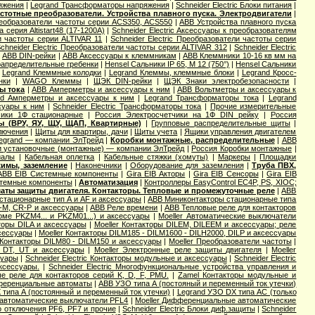
яжения
|
Legrand Трансформаторы напряжения
|
Schneider Electric Блоки питания
|
стотные преобразователи. Устройства плавного пуска. Электродвигатели
|
еобразователи частоты серии ACS350, ACS550
|
ABB Устройства плавного пуска
а серия Altistart48 (17-1200А)
|
Schneider Electric Аксессуары к преобразователям
ли частоты серии ALTIVAR 11
|
Schneider Electric Преобразователи частоты серии
chneider Electric Преобразователи частоты серии ALTIVAR 312
|
Schneider Electric
|
ABB DIN-рейки
|
ABB Аксессуары к клеммникам
|
ABB Клеммники 10-16 кв мм на
апределительные гребенки
|
Hensel Cальники IP 65, M 12 (750°)
|
Hensel Сальники
|
Legrand Клеммные колодки
|
Legrand Клеммы, клеммные блоки
|
Legrand Кросс-
нки
|
WAGO Клеммы
|
ЩЭК DIN-рейки
|
ЩЭК Знаки электробезопасности
|
ы тока
|
ABB Амперметры и аксессуары к ним
|
ABB Вольтметры и аксессуары к
nd Амперметры и аксессуары к ним
|
Legrand Трансформаторы тока
|
Legrand
ссуары к ним
|
Schneider Electric Трансформаторы тока
|
Прочие измерительные
чики 1Ф стационарные
|
Россия Электросчетчики на 1Ф DIN рейку
|
Россия
ы (ВРУ, ЯУ, ЩУ, ЩАП, Квартирные)
|
Групповые распределительные щиты
|
лючения
|
Щиты для квартиры, дачи
|
Щиты учета
|
Ящики управления двигателем
legrand — компании ЭлТрейд
|
Коробки монтажные, распределительные
|
ABB
и установочные (монтажные) — компании ЭлТрейд
|
Россия Коробки монтажные
|
иалы
|
Кабельная оплетка
|
Кабельные стяжки (хомуты)
|
Маркеры
|
Площадки
жимы, заземление
|
Наконечники
|
Оборудование для заземления
|
Труба ПВХ,
ABB EIB Системные компоненты
|
Gira EIB Акторы
|
Gira EIB Сенсоры
|
Gira EIB
стемные компоненты
|
Автоматизация
|
Контроллеры EasyControl EC4P, PS, XIOC;
аты защиты двигателя. Контакторы. Тепловые и промежуточные реле
|
ABB
стационарные тип A и AF и аксессуары
|
ABB Миниконтакторы стационарные типа
M, CR-P и аксессуары
|
ABB Реле времени
|
ABB Тепловые реле для контакторов
оме PKZM4... и PKZM01...) и аксессуары
|
Moeller Автоматические выключатели
торы DILA и аксессуары
|
Moeller Контакторы DILEM, DILEEM и аксессуары; реле
ксессуары
|
Moeller Контакторы DILM185 - DILM1600 - DILH2000, DILP и аксессуары
 Контакторы DILM80 - DILM150 и аксессуары
|
Moeller Преобразователи частоты
|
, DT, UT и аксессуары
|
Moeller Электронные реле защиты двигателя
|
Moeller
суары
|
Schneider Electric Контакторы модульные и аксессуары
|
Schneider Electric
аксессуары.
|
Schneider Electric Многофункциональные устройства управления и
вые реле для контакторов серий K, D, F, PMU.
|
Zamel Контакторы модульные и
еренциальные автоматы
|
ABB УЗО типа А (постояный и переменный ток утечки)
 типа А (постоянный и переменный ток утечки)
|
Legrand УЗО DX типа АС (только
автоматические выключатели PFL4
|
Moeller Дифференциальные автоматические
о отключения PF6, PF7 и прочие
|
Schneider Electric Блоки диф.защиты
|
Schneider