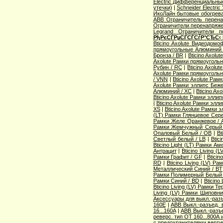
Electric Дифференциальные
утечки)
|
Schneider Electri
ИкоЛайн бытовые обогрев
ABB Ограничитель перен
Ограничители перенапряже
Legrand Ограничители п
РђРєСЃРµСЃСЃСѓР°СЂС‹
Bticino Axolute Видеодомо
прямоугольные Алюминий 
Бронза / BR
|
Bticino Axolu
Axolute Рамки прямоугольн
Рубин / RC
|
Bticino Axol
Axolute Рамки прямоугольн
/ VNN
|
Bticino Axolute Ра
Axolute Рамки эллипс Беж
Алюминий / XC
|
Bticino Ax
Bticino Axolute Рамки элли
|
Bticino Axolute Рамки элл
XS
|
Bticino Axolute Рамки 
(LT) Рамки Глянцевое Сере
Рамки Желе Оранжевое / 
Рамки Жемчужный Серый
Опаловый Белый / OB
|
Bt
Светлый белый / LB
|
Btic
Bticino Light (LT) Рамки А
Антрацит
|
Bticino Living 
Рамки Графит / GF
|
Bticin
RD
|
Bticino Living (LV) 
Металлический Синий / BT
Рамки Полимерный Белый 
Рамки Синий / BD
|
Bticino
Bticino Living (LV) Рамки Т
Living (LV) Рамки Шиповн
Аксессуары для выкл.-разъ
160E
|
ABB Выкл.-разъед. 
16...160A
|
ABB Выкл.-разъе
реверс. тип OT 160...800A
с предохранителями верти