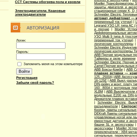
ССТ Системы обогрева пола и кровли
Moeller Трансформаторы S
защиты двигателя и аксе
Электродвигатели. Крановые
стационарные серии K, D, 
электродвигатели
Schneider Electric Теплов
автомат, дифавтомат —
переменный ток утечки)
|
Legrand УЗО LR типа АС (т
и прочие
|
Moeller Устр
Дифференциальные автомат
УЗО Multi 9 типа А (посто
переменный ток утечки)
Логин:
логические контроллеры
Schneider Electric Индукти
логические контроллеры T
Пароль:
ABB Прочие модульные п
Таймеры и реле времени
Schneider Electric Прочие
Запомнить меня на этом компьютере
Zamel Прочие модульные 
ABB Боксы-Комби
|
ABB С
плавкие вставки — ком
125...2500A
|
ABB Аксессуар
Регистрация
16-125E
|
ABB Выкл.-разъе
Забыли свой пароль?
DIN-рейку и монт. плату т
160...800A с моторным пр
XLBM
|
ABB Выключатели н
модульные E200 на DIN-р
Держатели плавких вставо
|
Schneider Electric Вык
разъединители
|
Светосиг
Кнопки, лампы сигнальные,
DEKraft Лампы сигнальные
управляемые ногой или ла
емкостные датчики и аксе
башни SL и аксессуары
аксессуары
|
Moeller Устр
переключатели - XB4-мета
сигнальные, переключател