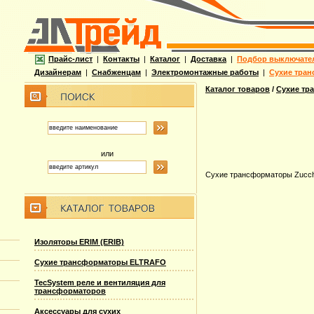
Прайс-лист
|
Контакты
|
Каталог
|
Доставка
|
Подбор выключате
Дизайнерам
|
Снабженцам
|
Электромонтажные работы
|
Сухие тран
Каталог товаров
/
Сухие тр
или
Сухие трансформаторы Zucchi
Изоляторы ERIM (ERIB)
Сухие трансформаторы ELTRAFO
TecSystem реле и вентиляция для
трансформаторов
Аксессуары для сухих