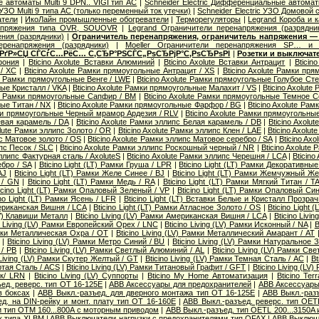
 автоматы Multi 9 DPN.. VIGI тип AС
|
Schneider Electric Дифференциальные автома
c УЗО Multi 9 типа АС (только переменный ток утечки)
|
Schneider Electric УЗО Домовой 
атели
|
ИкоЛайн промышленные обогреватели
|
Терморегуляторы
|
Legrand Короба и 
апряжения типа OVR, SOUOVR
|
Legrand Ограничители перенапряжения (разрядни
ния (разрядники)
|
Ограничитель перенапряжения, ограничитель напряжения —
еренапряжения (разрядники)
|
Moeller Ограничители перенапряжения SP… и 
 РґР»СЏ СЃСѓС…РёС… С‚СЂР°РЅСЃС„РѕСЂРјР°С‚РѕСЂРѕРІ
|
Розетки и выключат
фония
|
Bticino Axolute Вставки Алюминий
|
Bticino Axolute Вставки Антрацит
|
Bticin
/ XC
|
Bticino Axolute Рамки прямоугольные Антрацит / XS
|
Bticino Axolute Рамки п
te Рамки прямоугольные Венге / LWE
|
Bticino Axolute Рамки прямоугольные Голубое Сте
ые Кристалл / VKA
|
Bticino Axolute Рамки прямоугольные Малахит / VS
|
Bticino Axolut
ute Рамки прямоугольные Сапфир / BM
|
Bticino Axolute Рамки прямоугольные Темное С
ые Титан / NX
|
Bticino Axolute Рамки прямоугольные Фарфор / BG
|
Bticino Axolute Ра
мки прямоугольные Черный мрамор Ардезия / RLV
|
Bticino Axolute Рамки прямоугольны
евая карамель / DA
|
Bticino Axolute Рамки эллипс Белая карамель / DB
|
Bticino Axolu
olute Рамки эллипс Золото / OR
|
Bticino Axolute Рамки эллипс Клен / LAE
|
Bticino Axolu
пс Матовое золото / OS
|
Bticino Axolute Рамки эллипс Матовое серебро / SA
|
Bticino Ax
ипс Песок / SLC
|
Bticino Axolute Рамки эллипс Роскошный черный / NR
|
Bticino Axolute
эллипс Фактурная сталь / AxoluteS
|
Bticino Axolute Рамки эллипс Черешня / LCA
|
Bticino
бро / SA
|
Bticino Light (LT) Рамки Груша / LPR
|
Bticino Light (LT) Рамки Декоративные 
AJ
|
Bticino Light (LT) Рамки Желе Синее / BJ
|
Bticino Light (LT) Рамки Жемчужный Ж
 / GN
|
Bticino Light (LT) Рамки Медь / RA
|
Bticino Light (LT) Рамки Мягкий Титан / T
icino Light (LT) Рамки Опаловый Зеленый / VP
|
Bticino Light (LT) Рамки Опаловый Си
ino Light (LT) Рамки Ясень / LFR
|
Bticino Light (LT) Вставки Белые и Кристалл Прозра
мериканская Вишня / LCA
|
Bticino Light (LT) Рамки Атласное Золото / OS
|
Bticino Light 
(LV) Клавиши Металл
|
Bticino Living (LV) Рамки Американская Вишня / LCA
|
Bticino Livi
o Living (LV) Рамки Европейский Орех / LNC
|
Bticino Living (LV) Рамки Исконный / NA
|
B
Рамки Металлическая Охра / OT
|
Bticino Living (LV) Рамки Металлический Амарант / AT
|
Bticino Living (LV) Рамки Метро Синий / BU
|
Bticino Living (LV) Рамки Натуральное 
/ PB
|
Bticino Living (LV) Рамки Светлый Алюминий / AL
|
Bticino Living (LV) Рамки Св
 Living (LV) Рамки Скутер Желтый / GT
|
Bticino Living (LV) Рамки Темная Сталь / AC
|
Bt
ертая Сталь / ACS
|
Bticino Living (LV) Рамки Титановый Графит / GFT
|
Bticino Living (L
ик/ LRN
|
Bticino Living (LV) Суппорты
|
Bticino My Home Автоматизация
|
Bticino Te
ед. реверс. тип OT 16-125E
|
ABB Аксессуары для предохранителей
|
ABB Аксессуары 
в боксах
|
ABB Выкл.-разъед. для дверного монтажа тип OT 16-125E
|
ABB Выкл.-раз
д. на DIN-рейку и монт. плату тип OT 16-160E
|
ABB Выкл.-разъед. реверс. тип OETL
 и тип OTМ 160...800A с моторным приводом
|
ABB Выкл.-разъед. тип OETL 200...3150A
к.типа XLBM
|
ABB Выключатели нагрузки с предохранителями тип OFAX
|
ABB Выключа