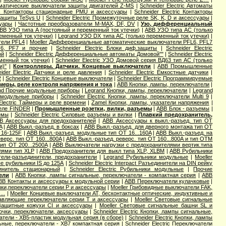
оматические выключатели защиты двигателей Z-MS
|
Schneider Electric Автоматы
ric Контакторы стационарные PMU и аксессуары
|
Schneider Electric Контакторы
 защиты TeSys U
|
Schneider Electric Промежуточные реле SK, K, D и аксессуары
|
суары
|
Частотные преобразователи M-MAX, DF, DV
|
Узо, дифференциальный
BB УЗО типа А (постояный и переменный ток утечки)
|
ABB УЗО типа АС (только
еменный ток утечки)
|
Legrand УЗО DX типа АС (только переменный ток утечки)
|
тели PFL4
|
Moeller Дифференциальные автоматические выключатели PFL6, PFL7
F6, PF7 и прочие
|
Schneider Electric Блоки диф.защиты
|
Schneider Electric
ой
|
Schneider Electric Дифференциальные автоматы Домовой""
|
Schneider Electric
еменный ток утечки)
|
Schneider Electric УЗО Домовой серия ВД63 тип АС (только
и)"
|
Контроллеры. Датчики. Концевые выключатели
|
ABB Промышленные
ider Electric Датчики и реле давления
|
Schneider Electric Емкостные датчики
|
2
|
Schneider Electric Концевые выключатели
|
Schneider Electric Программируемые
меры, реле контроля напряжения и тока
|
ABB Кнопки, лампы, переключатели
|
nd Прочие модульные приборы
|
Legrand Кнопки, лампы, переключатели
|
Legrand
е модульные приборы
|
Schneider Electric Кнопки, лампы, переключатели Multi 9
|
Electric Таймеры и реле времени
|
Zamel Кнопки, лампы, указатели напряжения
|
еле FINDER
|
Промышленные розетки, вилки, разъемы
|
ABB Блок - разъемы
|
емы
|
Schneider Electric Силовые разъемы и вилки
|
Плавкий предохранитель,
B Аксессуары для предохранителей
|
ABB Аксессуары к выкл.-разъед. тип OT
A
|
ABB Выкл.-разъед. в боксах
|
ABB Выкл.-разъед. для дверного монтажа тип OT
 16-125F
|
ABB Выкл.-разъед. модульные тип OT 16...160A
|
ABB Выкл.-разъед. на
верс. тип OT 160...800A
|
ABB Выкл.-разъед. реверс. тип OT 160...800A и тип OTМ
ип OT 200...2500A
|
ABB Выключатели нагрузки с предохранителями вертик.типа
лями тип XLP
|
ABB Предохранители для выкл типа XLP, XLBM
|
ABB Рубильники
ели-разъединители, предохранители
|
Legrand Рубильники модульные
|
Moeller
е рубильники IS до 125А
|
Schneider Electric Interpact Разъединители на DIN рейку
динитель стационарный
|
Schneider Electric Рубильники модульные
|
Прочие
ели
|
ABB Кнопки, лампы сигнальные, переключатели - компактная серия
|
ABB
BB Контакты и аксессуары к модульной серии
|
ABB Переключатели кулачковые
|
зки,переключатели серии P и аксессуары
|
Moeller Грибовидные выключатели FAK,
..
|
Moeller Концевые выключатели AT, бесконтактные оптические, индуктивные и
равляющие переключатели серии T и аксессуары
|
Moeller Световые сигнальные
 Защитные кожухи CI и аксессуары
|
Moeller Световые сигнальные башни SL и
мпочки, переключатели, аксессуары
|
Schneider Electric Кнопки, лампы сигнальные,
чатели - XB5-пластик модульная серия (в сборе)
|
Schneider Electric Кнопки, лампы
льные, переключатели - XB7 компактная серия
|
Schneider Electric Переключатели