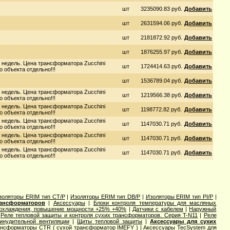
шт
3235090.83 руб.
Добавить
шт
2631594.06 руб.
Добавить
шт
2181872.92 руб.
Добавить
шт
1876255.97 руб.
Добавить
 недель. Цена трансформатора Zucchini
шт
1724414.63 руб.
Добавить
 объекта отдельно!!!
шт
1536789.04 руб.
Добавить
 недель. Цена трансформатора Zucchini
шт
1219566.38 руб.
Добавить
 объекта отдельно!!!
 недель. Цена трансформатора Zucchini
шт
1198772.82 руб.
Добавить
 объекта отдельно!!!
 недель. Цена трансформатора Zucchini
шт
1147030.71 руб.
Добавить
 объекта отдельно!!!
 недель. Цена трансформатора Zucchini
шт
1147030.71 руб.
Добавить
 объекта отдельно!!!
 недель. Цена трансформатора Zucchini
шт
1147030.71 руб.
Добавить
 объекта отдельно!!!
золяторы ERIM тип CT/P
|
Изоляторы ERIM тип DB/P
|
Изоляторы ERIM тип PI/P
|
рансформаторов
|
Аксессуары
|
Блоки контроля температуры для масляных
 охлаждения, повышение мощности +25% +40%
|
Датчики с кабелем
|
Наружный
|
Реле тепловой защиты и контроля сухих трансформаторов. Серия T-N11
|
Реле
инудительной вентиляции
|
Щиты тепловой защиты
|
Аксессуары для сухих
ансформаторы CTR ( сухой трансформатор IMEFY )
|
Аксессуары TecSystem для