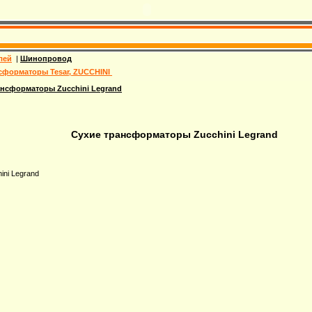
лей
|
Шинопровод
сформаторы Tesar, ZUCCHINI
ансформаторы Zucchini Legrand
Сухие трансформаторы Zucchini Legrand
ni Legrand