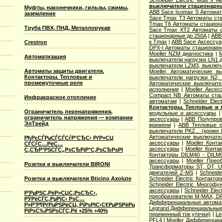
Schneider Electric Multi 9
выключатели стационарн
Муфты, наконечники, гильзы, сжимы,
ABB Sace Isomax S Автома
заземление
Sace Tmax T3 Автоматы ст
Tmax T6 Автоматы стацион
Труба ПВХ, ПНД, Металлорукав
Sace Tmax XT2 Автоматы с
стационарные до 250А
|
ABB
к Tmax
|
ABB Sace Аксессуа
Crestron
DPX-I Автоматы стационар
Moeller NZM диагностика
|
M
Автоматизация
выключатели нагрузки LN1 
выключатели LZM3, выключа
Автоматы защиты двигателя.
Moeller Автоматические 
Контакторы. Тепловые и
выключатели нагрузки N2,
промежуточные реле
Автоматические выключате
исполнение
|
Moeller Аксе
Compact NB Автоматы ста
Инфракрасное отопление
автоматам
|
Schneider Ele
Контакторы. Тепловые и 
Ограничитель перенапряжения,
модульные и аксессуары
ограничитель напряжения — компании
аксессуары
|
ABB Полупров
ЭлТрейд
времени
|
ABB Тепловые р
выключатели PKZ... (кроме 
Автоматические выключат
РђРєСЃРµСЃСЃСѓР°СЂС‹ РґР»СЏ
аксессуары
|
Moeller Конт
СЃСѓС…РёС…
аксессуары
|
Moeller Конт
С‚СЂР°РЅСЃС„РѕСЂРјР°С‚РѕСЂРѕРІ
Контакторы DILM40 - DILM
аксессуары
|
Moeller Прео
Розетки и выключатели BIRONI
Трансформаторы ST, DT, U
двигателей Z-MS
|
Schneid
Розетки и выключатели Bticino Axolute
Schneider Electric Контак
Schneider Electric Многоф
аксессуары
|
Schneider Elec
Р’РµРЅС‚РёР»СЏС‚РѕСЂС‹,
преобразователи M-MAX, D
РЎРёСЃС‚РµРјС‹ РѕС…
Дифференциальные автома
Р»Р°Р¶РґРµРЅРёСЏ, РїРѕРІС‹С€РµРЅРёРµ
Legrand Дифференциальные
РјРѕС‰РЅРѕСЃС‚Рё +25% +40%
переменный ток утечки)
|
Le
PFL4
|
Moeller Дифференциа