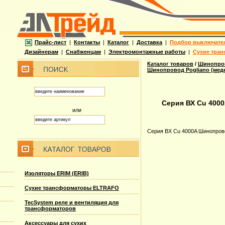
Прайс-лист
|
Контакты
|
Каталог
|
Доставка
|
Подбор выключате
Дизайнерам
|
Снабженцам
|
Электромонтажные работы
|
Сухие тран
Каталог товаров
/
Шинопров
Шинопровод Pogliano (ме
Серия ВХ Cu 400
или
Серия ВХ Cu 4000A Шинопров
Изоляторы ERIM (ERIB)
Сухие трансформаторы ELTRAFO
TecSystem реле и вентиляция для
трансформаторов
Аксессуары для сухих