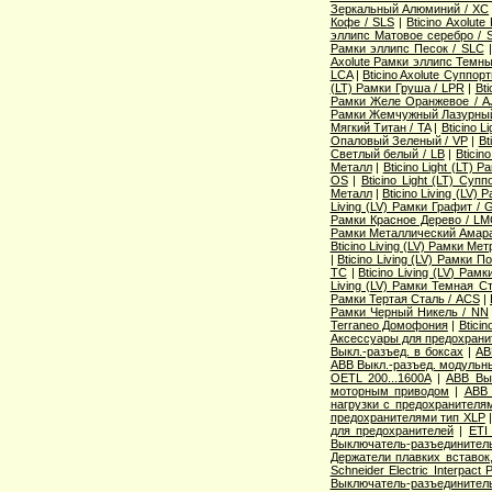
Зеркальный Алюминий / XC
Кофе / SLS
|
Bticino Axolut
эллипс Матовое серебро / 
Рамки эллипс Песок / SLC
Axolute Рамки эллипс Темны
LCA
|
Bticino Axolute Суппор
(LT) Рамки Груша / LPR
|
Bti
Рамки Желе Оранжевое / A
Рамки Жемчужный Лазурный
Мягкий Титан / TA
|
Bticino 
Опаловый Зеленый / VP
|
Bt
Светлый белый / LB
|
Bticin
Металл
|
Bticino Light (LT) 
OS
|
Bticino Light (LT) Суп
Металл
|
Bticino Living (LV
Living (LV) Рамки Графит / 
Рамки Красное Дерево / L
Рамки Металлический Амара
Bticino Living (LV) Рамки Ме
|
Bticino Living (LV) Рамки 
TC
|
Bticino Living (LV) Ра
Living (LV) Рамки Темная С
Рамки Тертая Сталь / ACS
|
Рамки Черный Никель / NN
Terraneo Домофония
|
Btici
Аксессуары для предохрани
Выкл.-разъед. в боксах
|
AB
ABB Выкл.-разъед. модульны
OETL 200...1600A
|
ABB Вык
моторным приводом
|
ABB 
нагрузки с предохранителя
предохранителями тип XLP
для предохранителей
|
ETI
Выключатель-разъединитель
Держатели плавких вставок
Schneider Electric Interpac
Выключатель-разъединител