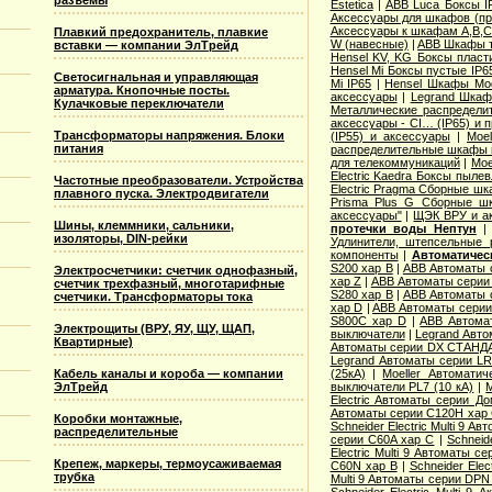
разъемы
Estetica
|
ABB Luca Боксы I
Аксессуары для шкафов (про
Аксессуары к шкафам A,B,C,
Плавкий предохранитель, плавкие
W (навесные)
|
ABB Шкафы т
вставки — компании ЭлТрейд
Hensel KV, KG Боксы пласт
Hensel Mi Боксы пустые IP6
Светосигнальная и управляющая
Mi IP65
|
Hensel Шкафы Modi
арматура. Кнопочные посты.
аксессуары
|
Legrand Шкафы
Кулачковые переключатели
Металлические распределит
аксессуары - CI… (IP65) и 
Трансформаторы напряжения. Блоки
(IP55) и аксессуары
|
Moe
питания
распределительные шкафы 
для телекоммуникаций
|
Moe
Electric Kaedra Боксы пыле
Частотные преобразователи. Устройства
Electric Pragma Сборные ш
плавного пуска. Электродвигатели
Prisma Plus G Сборные ш
аксессуары"
|
ЩЭК ВРУ и а
Шины, клеммники, сальники,
протечки воды Нептун
изоляторы, DIN-рейки
Удлинители, штепсельные 
компоненты
|
Автоматичес
S200 хар B
|
ABB Автоматы 
Электросчетчики: счетчик однофазный,
хар Z
|
ABB Автоматы серии
счетчик трехфазный, многотарифные
S280 хар B
|
ABB Автоматы 
счетчики. Трансформаторы тока
хар D
|
ABB Автоматы серии
S800C хар D
|
ABB Автома
Электрощиты (ВРУ, ЯУ, ЩУ, ЩАП,
выключатели
|
Legrand Авто
Квартирные)
Автоматы серии DX СТАНДА
Legrand Автоматы серии LR
Кабель каналы и короба — компании
(25кА)
|
Moeller Автоматич
ЭлТрейд
выключатели PL7 (10 кА)
|
M
Electric Aвтоматы серии Д
Автоматы серии C120H хар
Коробки монтажные,
Schneider Electric Multi 9 А
распределительные
серии C60A хар C
|
Schneid
Electric Multi 9 Автоматы с
Крепеж, маркеры, термоусаживаемая
C60N хар B
|
Schneider Elec
трубка
Multi 9 Автоматы серии DPN