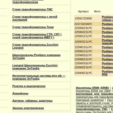
трансформаторов
Сухие трансформаторы TMC
Артикул
Фото
Сухие трансформаторы с литой
Poglian
225917Z0000
изоляцией
гибких 
215719Z0APC
Poglian
Сухие трансформаторы Tesar
225906Z3LPC
Poglian
225902Z2LPC
Poglian
Сухие трансформаторы CTR, CRT (
225901Z1LPC
Poglian
сухой трансформатор IMEFY )
Poglian
225903Z1LPC
трансфо
Сухие трансформаторы Zucchini
225981S1LPC
Poglian
Legrand
225981Z1LPC
Poglian
Шинопроводы Pogliano компании
225980S2LPC
Poglian
ЭлТрейд
225980Z2LPC
Poglian
225900S3LPC
Poglian
Legrand Шинопроводы Zucchini
225900Z3LPC
Poglian
компании ЭлТрейд
Poglian
225909Z3LPC
IP55
Интеллектуальные системы knx eib —
компании ЭлТрейд
Розетки и выключатели
Изоляторы ERIM (ERIB)
|
Изоляторы ERIM тип DB/P
Домофоны
вентиляция для трансф
температуры для трансформ
Наружный конвертер
|
Рас
Датчики, таймеры, адапторы
защиты и контроля сухих т
управления/защиты систем
Звонки электрические
трансформаторы TMC
|
С
Аксессуары TecSystem для