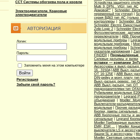
ССТ Системы обогрева пола и кровли
Устройства защитного откл
Multi 9 DPN.. VIGI тип AС
Домовой""
|
Schneider Elec
Электродвигатели. Крановые
переменный ток утечки)
|
Sc
электродвигатели
серия ВД63 тип АС (только
контроллеры
|
Schneider E
Schneider Electric Емкостны
Zelio Logic 2
|
Schneider Ele
Фотоэлектрические датчик
переключатели
|
ABB Прочи
модульные приборы
|
Legra
Логин:
модульным приборам.
|
Moe
модульные приборы
|
Schne
указатели напряжения
|
Zam
Пароль:
FINDER
|
Промышленные р
Cиловые разъемы и вилки
вставки — компании ЭлТ
Запомнить меня на этом компьютере
Аксессуары к выкл.-разъед.
16...3150A
|
ABB Выкл.-разъе
OT 16-125E
|
ABB Выкл.-раз
DIN-рейку и монт. плату ти
Регистрация
Выкл.-разъед. реверс. тип 
Забыли свой пароль?
ABB Выкл.-разъед. тип OT 2
предохранителями тип OFA
Рубильники модульные E200
предохранители
|
Legrand 
объединения
|
Moeller Мо
Выключатели-разъединители
модульные
|
Прочие разъед
Кнопки, лампы сигнальные, 
ABB Кнопочные посты и ак
сигнальные
|
Legrand Кнопк
Moeller Грибовидные выклю
EMR, ESR ...
|
Moeller Конц
выключатели LS и аксессу
башни SL и аксессуары
|
Mo
Moeller Световые сигнальн