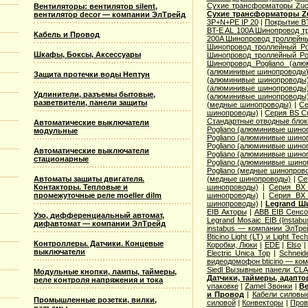
Сухие трансформаторы Zucc
Вентиляторы: вентилятор silent,
Сухие трансформаторы Zu
вентилятор decor — компании ЭлТрейд
3P+N+PE IP 20
|
Покрытие BT
BT-E AL 100A Шинопровод тр
Кабель и Провод
200A Шинопровод троллейны
Шинопровод троллейный Po
Шкафы, Боксы, Аксессуары
Шинопровод троллейный Po
Шинопровод Pogliano (ал
(алюминивые шинопроводы
Защита протечки воды Нептун
(алюминивые шинопроводы
(алюминивые шинопроводы
Удлинители, разъемы бытовые,
(алюминивые шинопроводы
разветвители, панели защиты
(медные шинопроводы)
|
Се
шинопроводы)
|
Серия ВS C
Стандартные отводные блок
Автоматические выключатели
Pogliano (алюминивые шино
модульные
Pogliano (алюминивые шино
Pogliano (алюминивые шино
Автоматические выключатели
Pogliano (алюминивые шино
стационарные
Pogliano (алюминивые шино
Pogliano (медные шинопров
Автоматы защиты двигателя.
(медные шинопроводы)
|
Се
Контакторы. Тепловые и
шинопроводы)
|
Серия ВХ 
промежуточные реле moeller dilm
шинопроводы)
|
Серия ВХ 
шинопроводы)
|
Legrand Ш
EIB Акторы
|
ABB EIB Сенс
Узо, дифференциальный автомат,
Legrand Mosaic ЕIB (Instabu
дифавтомат — компании ЭлТрейд
instabus — компании ЭлТре
Bticino Light (LT) и Light Tec
Контроллеры. Датчики. Концевые
Коробки, Люки
|
EDE
|
Elso
выключатели
Electric Unica Top
|
Schneid
видеодомофон bticino — ко
Siedl Вызывные панели CL
Модульные кнопки, лампы, таймеры,
Датчики, таймеры, адапт
реле контроля напряжения и тока
упаковке
|
Zamel Звонки
|
Ве
и Провод
|
Кабели силовы
Промышленные розетки, вилки,
силовой
|
Конвекторы
|
Пров