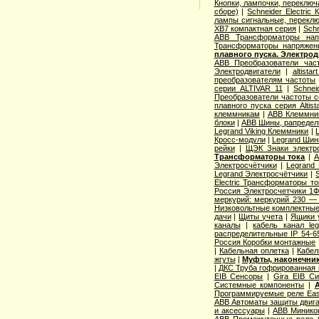
Кнопки, лампочки, переключ
сборе)
|
Schneider Electri
лампы сигнальные, переклю
XB7 компактная серия
|
Schn
ABB Трансформаторы нап
Трансформаторы напряжен
плавного пуска. Электро
ABB Преобразователи час
Электродвигатели
|
altista
преобразователям частоты
серии ALTIVAR 11
|
Schnei
Преобразователи частоты с
плавного пуска серия Altist
клеммникам
|
ABB Клеммник
блоки
|
ABB Шины, рапредел
Legrand Viking Клеммники
|
Кросс-модули
|
Legrand Шин
рейки
|
ЩЭК Знаки электро
Трансформаторы тока
|
A
Электросчётчики
|
Legrand
Legrand Электросчётчики
|
Electric Трансформаторы то
Россия Электросчетчики 1Ф
меркурий: меркурий 230 —
Низковольтные комплектные
дачи
|
Щиты учета
|
Ящики 
каналы
|
кабель канал l
распределительные IP 54-6
Россия Коробки монтажные
|
Кабельная оплетка
|
Кабел
жгуты
|
Муфты, наконечник
|
ДКС Труба гофрированная 
EIB Сенсоры
|
Gira EIB С
Системные компоненты
|
Программируемые реле Easy
ABB Автоматы защиты двига
и аксессуары
|
ABB Миникон