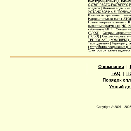
Р»Р°Р¶РґРµРЅРёСЏ, РїРѕ
С‚СЂР°РЅСЃС„РѕСЂРјР°С‚
осадков
|
Датчики воды и о
УСТАНОВОЧНЫЕ (ПОЛУФА
Комплекты крепежных элем
Нагревательные маты STO
Плиты нагревательные (НП
низкотемпературные (НО, Н
кабельные МНТ
|
Секции н
(ТДОЭ)
|
Секции нагреват
(ТСБЭ)
|
Секции нагревате
ТЕПЛОСКАТ (КОМПЛЕКТ)
Термодатчики
|
Терморегуля
|
Устройства соединения (
Электромонтажные изделия
О компании
|
FAQ
|
П
Порядок опл
Умный до
Copyright © 2007 - 20