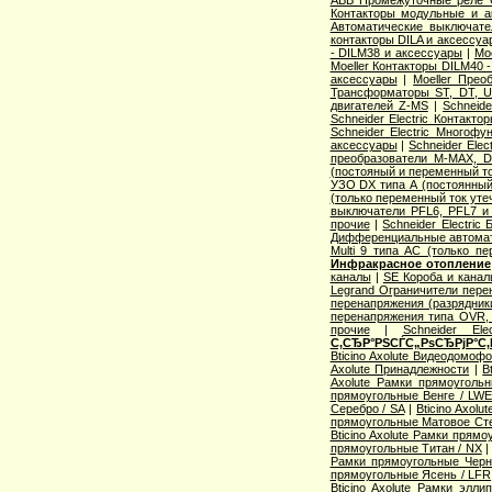
ABB Промежуточные реле 
Контакторы модульные и а
Автоматические выключат
контакторы DILA и аксессуа
- DILM38 и аксессуары
|
Mo
Moeller Контакторы DILM40 
аксессуары
|
Moeller Прео
Трансформаторы ST, DT, U
двигателей Z-MS
|
Schneid
Schneider Electric Контак
Schneider Electric Многоф
аксессуары
|
Schneider Elec
преобразователи M-MAX, D
(постояный и переменный то
УЗО DX типа А (постоянный
(только переменный ток уте
выключатели PFL6, PFL7 и
прочие
|
Schneider Electric
Дифференциальные автома
Multi 9 типа АС (только п
Инфракрасное отопление
каналы
|
SE Короба и кана
Legrand Ограничители пере
перенапряжения (разрядник
перенапряжения типа OVR
прочие
|
Schneider Ele
С‚СЂР°РЅСЃС„РѕСЂРјР°С‚
Bticino Axolute Видеодомоф
Axolute Принадлежности
|
B
Axolute Рамки прямоугол
прямоугольные Венге / LW
Серебро / SA
|
Bticino Axol
прямоугольные Матовое Сте
Bticino Axolute Рамки прям
прямоугольные Титан / NX
Рамки прямоугольные Черн
прямоугольные Ясень / LFR
Bticino Axolute Рамки элл