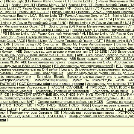
AJ
|
Bticino Light (LT) Рамки Желе Синее / BJ
|
Bticino Light (LT) Рамки Жемчужный Ж
 / GN
|
Bticino Light (LT) Рамки Медь / RA
|
Bticino Light (LT) Рамки Мягкий Титан / T
icino Light (LT) Рамки Опаловый Зеленый / VP
|
Bticino Light (LT) Рамки Опаловый Си
ino Light (LT) Рамки Ясень / LFR
|
Bticino Light (LT) Вставки Белые и Кристалл Прозра
мериканская Вишня / LCA
|
Bticino Light (LT) Рамки Атласное Золото / OS
|
Bticino Light 
(LV) Клавиши Металл
|
Bticino Living (LV) Рамки Американская Вишня / LCA
|
Bticino Livi
o Living (LV) Рамки Европейский Орех / LNC
|
Bticino Living (LV) Рамки Исконный / NA
|
B
Рамки Металлическая Охра / OT
|
Bticino Living (LV) Рамки Металлический Амарант / AT
|
Bticino Living (LV) Рамки Метро Синий / BU
|
Bticino Living (LV) Рамки Натуральное 
/ PB
|
Bticino Living (LV) Рамки Светлый Алюминий / AL
|
Bticino Living (LV) Рамки Св
 Living (LV) Рамки Скутер Желтый / GT
|
Bticino Living (LV) Рамки Темная Сталь / AC
|
Bt
ертая Сталь / ACS
|
Bticino Living (LV) Рамки Титановый Графит / GFT
|
Bticino Living (L
ик/ LRN
|
Bticino Living (LV) Суппорты
|
Bticino My Home Автоматизация
|
Bticino Te
ед. реверс. тип OT 16-125E
|
ABB Аксессуары для предохранителей
|
ABB Аксессуары 
в боксах
|
ABB Выкл.-разъед. для дверного монтажа тип OT 16-125E
|
ABB Выкл.-раз
д. на DIN-рейку и монт. плату тип OT 16-160E
|
ABB Выкл.-разъед. реверс. тип OETL
 и тип OTМ 160...800A с моторным приводом
|
ABB Выкл.-разъед. тип OETL 200...3150A
к.типа XLBM
|
ABB Выключатели нагрузки с предохранителями тип OFAX
|
ABB Выключа
ки модульные E200 на DIN-рейку
|
ETI Аксессуары для предохранителей
|
ETI Держат
ючатель-разъединитель на DIN рейку
|
Legrand Выключатели-разъединители, предох
орматоры, счетчики, шинки объединения
|
Moeller Модульные рубильники IS до 125
ли, предохранители
|
Schneider Electric Выключатель-разъединитель стационарн
Р»Р°Р¶РґРµРЅРёСЏ, РїРѕРІС‹С€РµРЅРёРµ РјРѕС‰РЅРѕСЃС‚Рё +25% +4
‚РѕСЂРѕРІ
|
ССТ Системы обогрева пола и кровли
|
Аксессуары для монтажа ТЕ
дополнительные Аксессуары
|
КАБЕЛИ СИЛОВЫЕ И ПРОВОДА УСТАНОВОЧНЫ
плектующие изделия
|
Комплекты крепежных элементов
|
Комплекты ремонтные
|
К
P ICE
|
НИЗКОТЕМПЕРАТУРНЫЕ (БУ, НУ, ПНСВ, NYM, НУД, ПУНП)
|
ПАСТА SILARM -
оры температуры промышленные (ССТ)
|
Резистивные низкотемпературные (НО, НС,
льные кабельные МНТ
|
Секции нагревательные кабельные НСКБ
|
Секции нагреват
Г (ТОО, ТООЭ, ТМО, ТМОЭ, ТМБЭ, ПМБЭ, ПОБЭ, ПОБ)
|
Секции нагревательные 
КАТ (ТСОЭ)
|
СИСТЕМА ЭЛЕКТРООБОГРЕВА ТЕПЛОСКАТ (КОМПЛЕКТ) ССТ
|
СРЕ
ики
|
Терморегуляторы бытовые (SI)
|
Устройства герметизации ввода
|
УСТРОЙС
ТВА для ВВОДА КАБЕЛЯ ПОД Т/И (LEK/U)
|
Шкаф управления (без регулировки и дат
тели
|