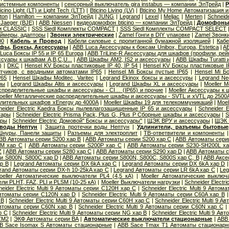
Системные компоненты
|
сенсорный выключатель gira instabus — компании ЭлТрейд
|
Р
icino Light (LT) и Light Tech (LTT)
|
Bticino Living (LV)
|
Bticino My Home Автоматизация 
ton
|
Hamilton — компании ЭлТрейд
|
JUNG
|
Legrand
|
Lexel
|
Meljac
|
Merten
|
Schneide
Jaeger (BJE)
|
АВВ Niessen
|
видеодомофон bticino — компании ЭлТрейд
|
Домофон
и CLASSIC
|
SSS Siedl Комплекты COMPACT
|
SSS Siedl Комплекты COMPACT SELECT
ймеры, адапторы
|
Звонки электрические
|
Zamel Гонги в DIY упаковке
|
Zamel Звонк
00
|
Кабель и Провод
|
Кабели силовые с пропитанной бумажной изоляцией
|
Кабе
фы, Боксы, Аксессуары
|
ABB Luca Аксессуары к боксам Unibox, Europa, Estetica
|
AB
Luca Боксы IP 55 и IP 65 Europa
|
ABB TriLine-R Аксессуары для шкафов (профили, рейк
суары к шкафам A,B,C,U...
|
ABB Шкафы AM2, IS2 и аксессуары
|
ABB Шкафы Turatti 
)
|
DKC
|
Hensel KV Боксы пластиковые IP 40, IP 54
|
Hensel KV Боксы пластиковые I
тчиков, с вводными автоматами IP65
|
Hensel Mi Боксы пустые IP65
|
Hensel Mi Б
P65
|
Hensel Шкафы Moditec, Varitec
|
Legrand Ekinox боксы и аксессуры
|
Legrand Ne
ры
|
Legrand Шкафы Altis и аксессуары
|
Legrand Шкафы XL и аксессуары
|
Moeller 
пределительные шкафы и аксессуары - CI… (IP65) и прочие
|
Moeller Аксессуары к
oeller Металлические распределительные шкафы и аксессуары - SVTL и xVTL до 2500
елительных шкафов xEnergy до 4000А
|
Moeller Шкафы 19 для телекоммуникаций
|
Moel
neider Electric Kaedra Боксы пылевлагозащищенные IP 65 и аксессуары
|
Schneider 
уары
|
Schneider Electric Prisma Pack, Plus G, Plus P Сборные шкафы и аксессуары
|
S
ары
|
Schneider Electric Домовой" Боксы и аксессуары"
|
ЩЭК ВРУ и аксессуары
|
ЩЭК 
 воды Нептун
|
Защита протечки воды Нептун
|
Удлинители, разъемы бытовые,
Шнуры, Панели защиты
|
Разъемы для электроплит
|
ТВ-ответвители и компоненты
BB Автоматы серии S200 хар B
|
ABB Автоматы серии S200 хар C
|
ABB Автоматы сери
0M хар С
|
ABB Автоматы серии S200P хар C
|
ABB Автоматы серии S230-SH200L х
Z
|
ABB Автоматы серии S280 хар С
|
ABB Автоматы серии S290 хар D
|
ABB Автоматы с
и S800N, S800C хар D
|
ABB Автоматы серии S800N, S800C, S800S хар С, B
|
ABB Аксе
р B
|
Legrand Автоматы серии DX 6kA хар C
|
Legrand Автоматы серии DX 6kA хар D
rand Автоматы серии DX-h 10-25kA хар C
|
Legrand Автоматы серии LR 6kA хар C
|
Leg
oeller Автоматические выключатели PL4 (4,5 кА)
|
Moeller Автоматические выключ
и PLHT, FAZ, PLI и PLSM (10-25 кА)
|
Moeller Выключатели нагрузки
|
Schneider Electr
neider Electric Multi 9 Автоматы серии C120H хар C
|
Schneider Electric Multi 9 Авто
9 Автоматы серии C120N хар D
|
Schneider Electric Multi 9 Автоматы серии C60A хар B
 B
|
Schneider Electric Multi 9 Автоматы серии C60H хар C
|
Schneider Electric Multi 9 
9 Автоматы серии C60N хар B
|
Schneider Electric Multi 9 Автоматы серии C60N хар C
р С
|
Schneider Electric Multi 9 Автоматы серии NG хар B
|
Schneider Electric Multi 9 А
ZM2
|
ЭКФ Автоматы серии ВА
|
Автоматические выключатели стационарные
|
ABB
B Sace Isomax S Автоматы стационарные
|
ABB Sace Tmax T1 Автоматы стационар