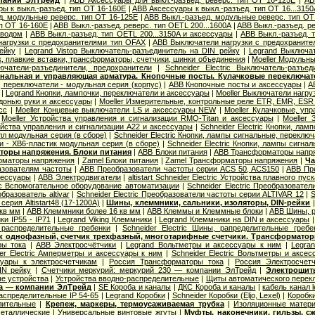
пании ЭлТрейд
|
ABB Аксессуары для выкл.-разъед. реверс. тип OT 16-125E
|
AB
ы к выкл.-разъед. тип OT 16-160E
|
ABB Аксессуары к выкл.-разъед. тип OT 16...3150
д. модульные реверс. тип OT 16-125E
|
ABB Выкл.-разъед. модульные реверс. тип OT
ип OT 16-160E
|
ABB Выкл.-разъед. реверс. тип OETL 200...1600A
|
ABB Выкл.-разъед. ре
иводом
|
ABB Выкл.-разъед. тип OETL 200...3150A и аксессуары
|
ABB Выкл.-разъед. т
агрузки с предохранителями тип OFAX
|
ABB Выключатели нагрузки с предохраните
ейку
|
Legrand Vistop Выключатель-разъединитель на DIN рейку
|
Legrand Выключат
к, плавкие вставки, трансформаторы, счетчики, шинки объединения
|
Moeller Модульны
лючатели-разъединители, предохранители
|
Schneider Electric Выключатель-разъе
нальная и управляющая арматура. Кнопочные посты. Кулачковые переключат
 переключатели - модульная серия (корпус)
|
ABB Кнопочные посты и аксессуары
|
A
|
Legrand Кнопки, лампочки, переключатели и аксессуары
|
Moeller Выключатели нагру
донью руки и аксессуары
|
Moeller Измерительные, контрольные реле ETR, EMR, ESR .
сс
|
Moeller Концевые выключатели LS и аксессуары NEW
|
Moeller Кулачковые, уп
|
Moeller Устройства управления и сигнализации RMQ-Titan и аксессуары
|
Moeller
ойства управления и сигнализации А22 и аксессуары
|
Schneider Electric Кнопки, ла
лл модульная серия (в сборе)
|
Schneider Electric Кнопки, лампы сигнальные, переклю
и - XB6-пластик модульная серия (в сборе)
|
Schneider Electric Кнопки, лампы сигна
оры напряжения. Блоки питания
|
ABB Блоки питания
|
ABB Трансформаторы напр
орматоры напряжения
|
Zamel Блоки питания
|
Zamel Трансформаторы напряжения
|
Ча
азователям частоты
|
ABB Преобразователи частоты серии ACS 50, ACS150
|
ABB Пр
сессуары
|
ABB Электродвигатели
|
altistart Schneider Electric Устройства плавного пуск
ric Вспомогательное оборудование автоматизации
|
Schneider Electric Преобразовате
бразователь altivar
|
Schneider Electric Преобразователи частоты серии ALTIVAR 12
|
S
серия Altistart48 (17-1200А)
|
Шины, клеммники, сальники, изоляторы, DIN-рейки
 кв мм
|
ABB Клеммники более 16 кв мм
|
ABB Клеммы и Клеммные блоки
|
ABB Шины, р
ки IP55 - IP71
|
Legrand Viking Клеммники
|
Legrand Клеммники на DIN и аксессуары
распределительные гребенки
|
Schneider Electric Шины, рапределительные гребе
ик однофазный, счетчик трехфазный, многотарифные счетчики. Трансформатор
ы тока
|
ABB Электросчётчики
|
Legrand Вольтметры и аксессуары к ним
|
Legra
er Electric Амперметры и аксессуары к ним
|
Schneider Electric Вольтметры и аксе
уары к электросчетчикам
|
Россия Трансформаторы тока
|
Россия Электросчет
IN рейку
|
Счетчики меркурий: меркурий 230 — компании ЭлТрейд
|
Электрощит
е устройства
|
Устройства вводно-распределительные
|
Щиты автоматического перек
ба — компании ЭлТрейд
|
SE Короба и каналы
|
ДКС Короба и каналы
|
кабель канал 
распределительные IP 54-65
|
Legrand Коробки
|
Schneider Коробки (Eljo, Lexel)
|
Коробк
лительные
|
Крепеж, маркеры, термоусаживаемая трубка
|
Изоляционные матер
еталлические
|
Универсальные винтовые жгуты
|
Муфты, наконечники, гильзы, с