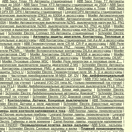
|
ABB Sace Tmax T6 Автоматы стационарные
|
ABB Sace Tmax T7 Автоматы
рные до 160А
|
ABB Sace Tmax XT3 Автоматы стационарные до 250А
|
ABB Sace
a
|
ABB Sace Аксессуары к Isomax
|
ABB Sace Аксессуары к Tmax
|
ABB Sace
d DPX ER, DPX-I Автоматы стационарные
|
Legrand DPX Автоматы стационарные
|
матические выключатели IZM13 до 6300А и аксессуары
|
Moeller Автоматические
лючатели нагрузки LN2 до 250А
|
Moeller Автоматические выключатели LZM3,
600А
|
Moeller Автоматические выключатели NZM1, выключатели нагрузки N1, PN1
матические выключатели NZM3, выключатели нагрузки N3, PN3 до 630А
|
Moeller
втычное и выкатное исполнение
|
Moeller Аксессуары для NZM 1-4/ LZM моторные
ные
|
Schneider Electric Compact NS Автоматы стационарные
|
Schneider Electric
Easypact Аксессуары
|
Автоматы защиты двигателя. Контакторы. Тепловые и
модульные и аксессуары
|
ABB Контакторы стационарные тип A и AF и аксессуары
тельные реле
|
ABB Промежуточные реле CR-M, CR-P и аксессуары
|
ABB Реле
ы
|
Moeller Автоматические выключатели PKZ... (кроме PKZM4... и PKZM01...) и
чатели PKZM4…
|
Moeller Вспомогательные контакторы DILA и аксессуары
|
Moeller
 контакторов CMD
|
Moeller Контакторы DILM17 - DILM38 и аксессуары
|
Moeller
Moeller Контакторы DILM40 - DILM65 и аксессуары
|
Moeller Контакторы DILM7 -
|
Moeller Пусковые сборки MSC
|
Moeller Реле перегрузки и тепловые реле Z…
|
оматические выключатели защиты двигателей Z-MS
|
Schneider Electric Автоматы
ric Контакторы стационарные PMU и аксессуары
|
Schneider Electric Контакторы
 защиты TeSys U
|
Schneider Electric Промежуточные реле SK, K, D и аксессуары
|
суары
|
Частотные преобразователи M-MAX, DF, DV
|
Узо, дифференциальный
BB УЗО типа А (постояный и переменный ток утечки)
|
ABB УЗО типа АС (только
еменный ток утечки)
|
Legrand УЗО DX типа АС (только переменный ток утечки)
|
тели PFL4
|
Moeller Дифференциальные автоматические выключатели PFL6, PFL7
F6, PF7 и прочие
|
Schneider Electric Блоки диф.защиты
|
Schneider Electric
ой
|
Schneider Electric Дифференциальные автоматы Домовой""
|
Schneider Electric
еменный ток утечки)
|
Schneider Electric УЗО Домовой серия ВД63 тип АС (только
и)"
|
Контроллеры. Датчики. Концевые выключатели
|
ABB Промышленные
ider Electric Датчики и реле давления
|
Schneider Electric Емкостные датчики
|
2
|
Schneider Electric Концевые выключатели
|
Schneider Electric Программируемые
меры, реле контроля напряжения и тока
|
ABB Кнопки, лампы, переключатели
|
nd Прочие модульные приборы
|
Legrand Кнопки, лампы, переключатели
|
Legrand
е модульные приборы
|
Schneider Electric Кнопки, лампы, переключатели Multi 9
|
Electric Таймеры и реле времени
|
Zamel Кнопки, лампы, указатели напряжения
|
еле FINDER
|
Промышленные розетки, вилки, разъемы
|
ABB Блок - разъемы
|
емы
|
Schneider Electric Силовые разъемы и вилки
|
Плавкий предохранитель,