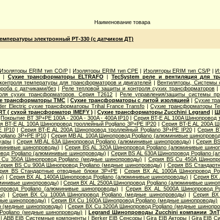
Наименование товара
температуры электронный РТ-330 (с датчиком ДТ)
Изоляторы ERIM тип CO/P
|
Изоляторы ERIM тип CPE
|
Изоляторы ERIM тип CS/P
|
И
|
Сухие трансформаторы ELTRAFO
|
TecSystem реле и вентиляция для т
контроля температуры для трансформаторов и двигателей
|
Вентиляторы, Системы
роба с датчиками/без
|
Реле тепловой защиты и контроля сухих трансформаторов
оля сухих трансформаторов. Серия T2612
|
Реле управления/защиты системы пр
е трансформаторы TMC
|
Сухие трансформаторы с литой изоляцией
|
Сухие тр
der Electric cухие трансформаторы Trihal France Transfo
|
Сухие трансформаторы Te
T ( сухой трансформатор IMEFY )
|
Сухие трансформаторы Zucchini Legrand
|
Ш
|
Покрытие BT 3P+PE 100A - 200A - 300A - 400A IP10
|
Серия BT-E AL 100A Шинопровод 
я BT-E AL 100A Шинопровод троллейный Pogliano 3P+PE IP20
|
Серия BT-E AL 200A Ш
E IP10
|
Серия BT-E AL 200A Шинопровод троллейный Pogliano 3P+PE IP20
|
Серия B
gliano 3P+PE IP10
|
Серия MB AL 100A Шинопровод Pogliano (алюминивые шинопрово
уары
|
Серия MB AL 63A Шинопровод Pogliano (алюминивые шинопроводы)
|
Серия ВS
юминивые шинопроводы)
|
Серия ВS AL 320A Шинопровод Pogliano (алюминивые шино
вод Pogliano (алюминивые шинопроводы)
|
Серия ВS AL 630A Шинопровод Pogliano (
 Cu 350A Шинопровод Pogliano (медные шинопроводы)
|
Серия ВS Cu 450A Шинопро
ерия ВS Cu 900A Шинопровод Pogliano (медные шинопроводы)
|
Серия ВS Стандарт
рия ВS Стандартные отводные блоки 3P+PE
|
Серия ВХ AL 1000A Шинопровод Po
ы)
|
Серия ВХ AL 1400A Шинопровод Pogliano (алюминивые шинопроводы)
|
Серия ВХ 
юминивые шинопроводы)
|
Серия ВХ AL 2500A Шинопровод Pogliano (алюминивые шино
провод Pogliano (алюминивые шинопроводы)
|
Серия ВХ AL 5000A Шинопровод Po
ы)
|
Серия ВХ Cu 1000A Шинопровод Pogliano (медные шинопроводы)
|
Серия ВХ 
дные шинопроводы)
|
Серия ВХ Cu 1600A Шинопровод Pogliano (медные шинопроводы)
o (медные шинопроводы)
|
Серия ВХ Cu 3200A Шинопровод Pogliano (медные шинопр
Pogliano (медные шинопроводы)
|
Legrand Шинопроводы Zucchini компании Эл
|
ABB EIB Системные компоненты
|
Berker EIB Сенсоры
|
Gira EIB Акторы
|
Gira EIB 