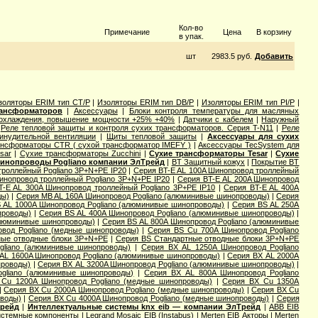
Кол-во
Примечание
Цена
В корзину
в упак.
шт
2983.5 руб.
Добавить
золяторы ERIM тип CT/P
|
Изоляторы ERIM тип DB/P
|
Изоляторы ERIM тип PI/P
|
рансформаторов
|
Аксессуары
|
Блоки контроля температуры для масляных
 охлаждения, повышение мощности +25% +40%
|
Датчики с кабелем
|
Наружный
|
Реле тепловой защиты и контроля сухих трансформаторов. Серия T-N11
|
Реле
инудительной вентиляции
|
Щиты тепловой защиты
|
Аксессуары для сухих
ансформаторы CTR ( сухой трансформатор IMEFY )
|
Аксессуары TecSystem для
sar
|
Сухие трансформаторы Zucchini
|
Сухие трансформаторы Tesar
|
Сухие
инопроводы Pogliano компании ЭлТрейд
|
BT Защитный кожух
|
Покрытие BT
троллейный Pogliano 3P+N+PE IP20
|
Серия BT-E AL 100A Шинопровод троллейный
инопровод троллейный Pogliano 3P+N+PE IP20
|
Серия BT-E AL 200A Шинопровод
T-E AL 300A Шинопровод троллейный Pogliano 3P+PE IP10
|
Серия BT-E AL 400A
ды)
|
Серия MB AL 160A Шинопровод Pogliano (алюминивые шинопроводы)
|
Серия
 AL 1000A Шинопровод Pogliano (алюминивые шинопроводы)
|
Серия ВS AL 250A
проводы)
|
Серия ВS AL 400A Шинопровод Pogliano (алюминивые шинопроводы)
|
алюминивые шинопроводы)
|
Серия ВS AL 800A Шинопровод Pogliano (алюминивые
вод Pogliano (медные шинопроводы)
|
Серия ВS Cu 700A Шинопровод Pogliano
ные отводные блоки 3P+N+PE
|
Серия ВS Стандартные отводные блоки 3P+N+PE
gliano (алюминивые шинопроводы)
|
Серия ВХ AL 1250A Шинопровод Pogliano
AL 1600A Шинопровод Pogliano (алюминивые шинопроводы)
|
Серия ВХ AL 2000A
проводы)
|
Серия ВХ AL 3200A Шинопровод Pogliano (алюминивые шинопроводы)
|
gliano (алюминивые шинопроводы)
|
Серия ВХ AL 800A Шинопровод Pogliano
Cu 1200A Шинопровод Pogliano (медные шинопроводы)
|
Серия ВХ Cu 1350A
|
Серия ВХ Cu 2000A Шинопровод Pogliano (медные шинопроводы)
|
Серия ВХ Cu
оводы)
|
Серия ВХ Cu 4000A Шинопровод Pogliano (медные шинопроводы)
|
Серия
Трейд
|
Интеллектуальные системы knx eib — компании ЭлТрейд
|
ABB EIB
Системные компоненты
|
Legrand Mosaic ЕIB (Instabus)
|
Merten EIB Акторы
|
Merten