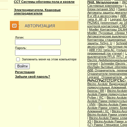
ССТ Системы обогрева пола и кровли
ПНД, Металлорукав
|
ДКС
Системные компоненты
|
L
блоки питания SN3
|
Панел
Электродвигатели. Крановые
Автоматы защиты двигател
электродвигатели
B и VB и аксессуары
|
ABB 
типа A, AF, B
|
Legrand Ко
PKZM01 (кнопочные) до 1
контроля контакторов CMD
|
Moeller Контакторы DILM
Moeller Пусковые сборки
Автоматические выключат
Логин:
Контакторы стационарные
защиты TeSys U
|
Schnei
аксессуары
|
Частотные пр
Пароль:
|
ABB УЗО типа АС (только
переменный ток утечки)
|
L
выключатели PFL6, PFL7 и
Запомнить меня на этом компьютере
Electric Дифференциальные
утечки)
|
Schneider Electri
ИкоЛайн бытовые обогрев
ABB Ограничитель перен
Регистрация
Ограничители перенапряже
Забыли свой пароль?
Legrand Ограничители п
РђРєСЃРµСЃСЃСѓР°СЂС‹
Bticino Axolute Видеодомо
прямоугольные Алюминий 
Бронза / BR
|
Bticino Axolu
Axolute Рамки прямоугольн
Рубин / RC
|
Bticino Axol
Axolute Рамки прямоугольн
/ VNN
|
Bticino Axolute Ра
Axolute Рамки эллипс Беж
Алюминий / XC
|
Bticino Ax
Bticino Axolute Рамки элли
|
Bticino Axolute Рамки элл
XS
|
Bticino Axolute Рамки 
(LT) Рамки Глянцевое Сере