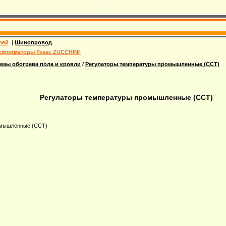
лей
|
Шинопровод
сформаторы Tesar, ZUCCHINI
емы обогрева пола и кровли
/
Регулаторы температуры промышленные (ССТ)
Регулаторы температуры промышленные (ССТ)
омышленные (ССТ)