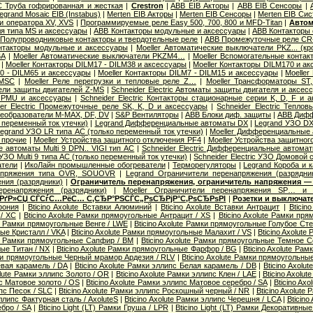
 Труба гофрированная и жесткая
|
Crestron
|
ABB EIB Акторы
|
ABB EIB Сенсоры
|
egrand Mosaic ЕIB (Instabus)
|
Merten EIB Акторы
|
Merten EIB Сенсоры
|
Merten EIB Си
и оператора XV, XVS
|
Программируемые реле Easy 500, 700, 800 и MFD-Titan
|
Автом
я типа MS и аксессуары
|
ABB Контакторы модульные и аксессуары
|
ABB Контакторы 
Полупроводниковые контакторы и твердотельные реле
|
ABB Промежуточные реле CR-
нтакторы модульные и аксессуары
|
Moeller Автоматические выключатели PKZ... (кр
6А
|
Moeller Автоматические выключатели PKZM4…
|
Moeller Вспомогательные контак
|
Moeller Контакторы DILM17 - DILM38 и аксессуары
|
Moeller Контакторы DILM170 и а
40 - DILM65 и аксессуары
|
Moeller Контакторы DILM7 - DILM15 и аксессуары
|
Moeller
 MSC
|
Moeller Реле перегрузки и тепловые реле Z…
|
Moeller Трансформаторы ST
ели защиты двигателей Z-MS
|
Schneider Electric Автоматы защиты двигателя и аксес
 PMU и аксессуары
|
Schneider Electric Контакторы стационарные серии K, D, F и 
der Electric Промежуточные реле SK, K, D и аксессуары
|
Schneider Electric Тепло
еобразователи M-MAX, DF, DV
|
S&P Вентиляторы
|
ABB Блоки диф. защиты
|
ABB Дифф
 переменный ток утечки)
|
Legrand Дифференциальные автоматы DX
|
Legrand УЗО DX
egrand УЗО LR типа АС (только переменный ток утечки)
|
Moeller Дифференциальные 
 прочие
|
Moeller Устройства защитного отключения PF4
|
Moeller Устройства защитног
 автоматы Multi 9 DPN.. VIGI тип AС
|
Schneider Electric Дифференциальные автома
c УЗО Multi 9 типа АС (только переменный ток утечки)
|
Schneider Electric УЗО Домовой 
атели
|
ИкоЛайн промышленные обогреватели
|
Терморегуляторы
|
Legrand Короба и 
апряжения типа OVR, SOUOVR
|
Legrand Ограничители перенапряжения (разрядни
ния (разрядники)
|
Ограничитель перенапряжения, ограничитель напряжения —
еренапряжения (разрядники)
|
Moeller Ограничители перенапряжения SP… и 
 РґР»СЏ СЃСѓС…РёС… С‚СЂР°РЅСЃС„РѕСЂРјР°С‚РѕСЂРѕРІ
|
Розетки и выключат
фония
|
Bticino Axolute Вставки Алюминий
|
Bticino Axolute Вставки Антрацит
|
Bticin
/ XC
|
Bticino Axolute Рамки прямоугольные Антрацит / XS
|
Bticino Axolute Рамки п
te Рамки прямоугольные Венге / LWE
|
Bticino Axolute Рамки прямоугольные Голубое Сте
ые Кристалл / VKA
|
Bticino Axolute Рамки прямоугольные Малахит / VS
|
Bticino Axolut
ute Рамки прямоугольные Сапфир / BM
|
Bticino Axolute Рамки прямоугольные Темное С
ые Титан / NX
|
Bticino Axolute Рамки прямоугольные Фарфор / BG
|
Bticino Axolute Ра
мки прямоугольные Черный мрамор Ардезия / RLV
|
Bticino Axolute Рамки прямоугольны
евая карамель / DA
|
Bticino Axolute Рамки эллипс Белая карамель / DB
|
Bticino Axolu
olute Рамки эллипс Золото / OR
|
Bticino Axolute Рамки эллипс Клен / LAE
|
Bticino Axolu
пс Матовое золото / OS
|
Bticino Axolute Рамки эллипс Матовое серебро / SA
|
Bticino Ax
ипс Песок / SLC
|
Bticino Axolute Рамки эллипс Роскошный черный / NR
|
Bticino Axolute
эллипс Фактурная сталь / AxoluteS
|
Bticino Axolute Рамки эллипс Черешня / LCA
|
Bticino
бро / SA
|
Bticino Light (LT) Рамки Груша / LPR
|
Bticino Light (LT) Рамки Декоративные 