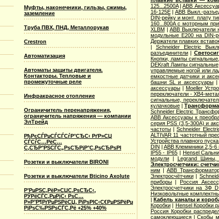
плавкие вставки — ком
125...2500A
|
ABB Аксессуар
Муфты, наконечники, гильзы, сжимы,
16-125E
|
ABB Выкл.-разъе
заземление
DIN-рейку и монт. плату т
160...800A с моторным пр
Труба ПВХ, ПНД, Металлорукав
XLBM
|
ABB Выключатели н
модульные E200 на DIN-р
Держатели плавких вставо
Crestron
|
Schneider Electric Вык
разъединители
|
Светосиг
Автоматизация
Кнопки, лампы сигнальные,
DEKraft Лампы сигнальные
Автоматы защиты двигателя.
управляемые ногой или ла
Контакторы. Тепловые и
емкостные датчики и аксе
промежуточные реле
башни SL и аксессуары
аксессуары
|
Moeller Устр
переключатели - XB4-мета
Инфракрасное отопление
сигнальные, переключател
кулачковые
|
Трансформат
Ограничитель перенапряжения,
Schneider Electric Трансф
ограничитель напряжения — компании
ABB Аксессуары к преобр
ЭлТрейд
серия PSS (3,5-300А) и ак
частоты
|
Schneider Elect
ALTIVAR 11 частотный прео
РђРєСЃРµСЃСЃСѓР°СЂС‹ РґР»СЏ
Устройства плавного пуска 
СЃСѓС…РёС…
DIN
|
ABB Клеммники 2,5-6
С‚СЂР°РЅСЃС„РѕСЂРјР°С‚РѕСЂРѕРІ
IP55 - IP65
|
Hensel Сальни
модули
|
Legrand Шины, 
Розетки и выключатели BIRONI
Электросчетчики: счетч
ним
|
ABB Трансформатор
Розетки и выключатели Bticino Axolute
Электросчётчики
|
Schneid
приборы
|
Россия Аксесс
Электросчетчики на 3Ф D
Р’РµРЅС‚РёР»СЏС‚РѕСЂС‹,
Низковольтные комплектны
РЎРёСЃС‚РµРјС‹ РѕС…
|
Кабель каналы и коро
Р»Р°Р¶РґРµРЅРёСЏ, РїРѕРІС‹С€РµРЅРёРµ
Коробки
|
Hensel Коробки 
РјРѕС‰РЅРѕСЃС‚Рё +25% +40%
Россия Коробки распреде
самоклеющиеся
|
Скобы м