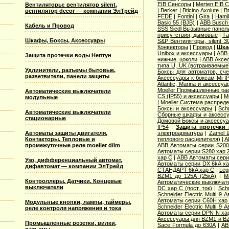
EIB Сенсоры
|
Merten EIB 
Вентиляторы: вентилятор silent,
|
Berker
|
Bticino Axolute
|
Bt
вентилятор decor — компании ЭлТрейд
FEDE
|
Fontini
|
Gira
|
Hamil
Basic 55 (BJB)
|
АВВ Busch 
Кабель и Провод
SSS Siedl Вызывные панел
присутствия, дымовые
|
Та
Шкафы, Боксы, Аксессуары
S&P Вентиляторы, silent 3
Конвекторы
|
Провод
|
Шка
Unibox и аксессуары
|
ABB 
Защита протечки воды Нептун
нижние, цоколи
|
ABB Аксес
типа U, UK (встраиваемые
Удлинители, разъемы бытовые,
Боксы для автоматов, сче
разветвители, панели защиты
Аксессуары к боксам Mi I
Atlantic, Marina и аксессуа
Moeller Промышленные рас
Автоматические выключатели
CS (IP55) и аксессуары
|
M
модульные
|
Moeller Система распред
Боксы и аксессуары
|
Sch
Автоматические выключатели
Сборные шкафы и аксесс
стационарные
Домовой Боксы и аксессу
IP54
|
Защита протечки
Автоматы защиты двигателя.
электроарматура
|
Zamel 
Контакторы. Тепловые и
теплового расцепителя)
|
A
промежуточные реле moeller dilm
ABB Автоматы серии S20
Автоматы серии S280 хар 
хар С
|
ABB Автоматы сери
Узо, дифференциальный автомат,
Автоматы серии DX 6kA ха
дифавтомат — компании ЭлТрейд
СТАНДАРТ 6kA хар C
|
Leg
BZM1 до 125А (25кА)
|
M
Контроллеры. Датчики. Концевые
Автоматические выключател
выключатели
DC хар C (пост. ток)
|
Sch
Schneider Electric Multi 
Автоматы серии C60H хар
Модульные кнопки, лампы, таймеры,
Schneider Electric Multi 
реле контроля напряжения и тока
Автоматы серии DPN N ха
Аксессуары для BZM1 и B
Промышленные розетки, вилки,
Sace Formula до 630А
|
AB