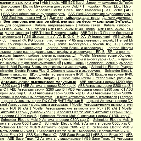
озетки и выключатели
|
Abb impuls, АВВ BJE Busch Jaeger — компании ЭлТрейд
и Домофония
|
Bticino Механизмы для серий LV/LT/TH, Коробки, Люки
|
EDE
|
Elso
|
r Electric Unica Top
|
Schneider Electric Unica, Unica Хамелеон
|
T&J Electric
|
АВВ
ы
|
SSS Siedl Абонентские аудиоаппараты
|
SSS Siedl Абонентские видеоаппараты
|
|
SSS Siedl Комплекты VARIO
|
Датчики, таймеры, адапторы
|
Датчики движения,
и
|
Вентиляторы: вентилятор silent, вентилятор decor — компании ЭлТрейд
|
ль для соединения
|
Кабель нагревательный
|
Кабель связи
|
Кабель силовой
|
B Luca Боксы IP 40 Estetica
|
ABB Luca Боксы IP 40 Europa
|
ABB Luca Боксы IP 40
и, двери, крепеж)
|
ABB TriLine-R Корпус шкафа
|
ABB TriLine-R Панели боковые и
и аксессуары
|
ABB Шкафы типа A, AT, B, G, C, H, XA, W (навесные)
|
ABB Шкафы
P 65
|
Hensel KV, KG Боксы пластиковые IP 65 под счетчики с пломб.
|
Hensel Mi
оксы со сборными шинами IP65
|
Hensel Аксессуары к боксам KV, KG
|
Hensel
dbox боксы и аксессуары
|
Legrand Plexo Боксы и аксессуары
|
Legrand Шкафы
Металлические распределительные шкафы и аксессуары - BF, BI, BP... и прочие
|
 шкафам (шинки, приборы, клеммы, провода …)
|
Moeller Металлические оболочки
А
|
Moeller Пластиковые распределительные шкафы и аксессуары - BC… и прочие
ler Шкафы 19'' для телекоммуникаций
|
Rittal шкафы
|
Schneider Electric "Домовой"
Electric Mini Pragma Боксы пластиковые и аксессуары
|
Schneider Electric Pragma
chneider Electric Prisma Plus G Сборные шкафы и аксессуары
|
Schneider Electric
Шины к шкафам
|
ЩЭК Шкафы встраиваемые IP30
|
ЩЭК Шкафы навесные IP40,
 разветвители, панели защиты
|
Duewi Удлинители, штепсельные разъемы,
|
Автоматические выключатели модульные
|
ABB Автоматы серии M200 (без
и S200 хар D
|
ABB Автоматы серии S200 хар K
|
ABB Автоматы серии S200 хар Z
|
ар С
|
ABB Автоматы серии S280 хар B
|
ABB Автоматы серии S280 хар K
|
ABB
ерии S290 хар С
|
ABB Автоматы серии S800N хар D
|
ABB Автоматы серии S800N
ссуары к модульным автоматам
|
DEKraft Автоматические выключатели
|
Legrand
|
Legrand Автоматы серии DX СТАНДАРТ 6kA хар B
|
Legrand Автоматы серии DX
rand Аксессуары к модульным автоматам
|
Moeller Автоматические выключатели
атели PL6 (6 кА)
|
Moeller Автоматические выключатели PL7 (10 кА)
|
Moeller
ic Aвтоматы серии Домовой хар C
|
Schneider Electric Multi 9 Автоматы серии C32H-
маты серии C120N хар B
|
Schneider Electric Multi 9 Автоматы серии C120N хар C
|
|
Schneider Electric Multi 9 Автоматы серии C60A хар C
|
Schneider Electric Multi 9
Автоматы серии C60H хар D
|
Schneider Electric Multi 9 Автоматы серии C60L хар C
|
|
Schneider Electric Multi 9 Автоматы серии C60N хар D
|
Schneider Electric Multi 9
втоматы серии NG хар С
|
Schneider Electric Multi 9 Аксессуары к автоматам и УЗО
|
 Sace Emax X1
|
ABB Sace Emax X2
|
ABB Sace Emax X3
|
ABB Sace Emax X4
|
ABB
ные
|
ABB Sace Tmax T2 Автоматы стационарные
|
ABB Sace Tmax T3 Автоматы