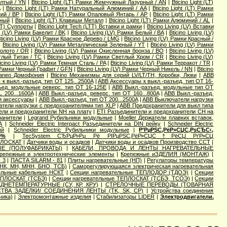
елтый / YN
|
Bticino Light (LT) Рамки Жемчужный Лазурный / AN
|
Bticino Light (LT)
A
|
Bticino Light (LT) Рамки Натуральный Алюминий / AA
|
Bticino Light (LT) Рамки
ний / BP
|
Bticino Light (LT) Рамки Опаловый Янтарь / AP
|
Bticino Light (LT) Рамки
чный
|
Bticino Light (LT) Клавиши Металл
|
Bticino Light (LT) Рамки Алюминий / AL
|
(LT) Суппорты
|
Bticino Light Tech (LTT) Вставки и рамки
|
Bticino Living (LV) Вставки
ng (LV) Рамки Бакелит / BK
|
Bticino Living (LV) Рамки Белый / BA
|
Bticino Living (LV)
ticino Living (LV) Рамки Красное Дерево / LMG
|
Bticino Living (LV) Рамки Красный /
|
Bticino Living (LV) Рамки Металлический Зеленый / YT
|
Bticino Living (LV) Рамки
Золото / OR
|
Bticino Living (LV) Рамки Окисленная бронза / BO
|
Bticino Living (LV)
етлый Титан / TC
|
Bticino Living (LV) Рамки Светлый Хром / CR
|
Bticino Living (LV)
icino Living (LV) Рамки Темная Сталь / PA
|
Bticino Living (LV) Рамки Терракот / TR
|
V) Рамки Черный Графит / GFN
|
Bticino Living (LV) Рамки Черный Никель / NN
|
Bticino
rraneo Домофония
|
Bticino Механизмы для серий LV/LT/TH, Коробки, Люки
|
ABB
к выкл.-разъед. тип OT 125...2500A
|
ABB Аксессуары к выкл.-разъед. тип OT 16-
ъед. модульные реверс. тип OT 16-125E
|
ABB Выкл.-разъед. модульные тип OT
 200...1600A
|
ABB Выкл.-разъед. реверс. тип OT 160...800A
|
ABB Выкл.-разъед.
 и аксессуары
|
ABB Выкл.-разъед. тип OT 200...2500A
|
ABB Выключатели нагрузки
тели нагрузки с предохранителями тип XLP
|
ABB Предохранители для выкл типа
ели и предохранители NH на плату
|
ETI Разъединители и предохранители CH на
ранители
|
Legrand Рубильники модульные
|
Moeller Держатели плавких вставок,
А
|
Schneider Electric Interpact Разъединители на DIN рейку
|
Schneider Electric
ый
|
Schneider Electric Рубильники модульные
|
Р’РµРЅС‚РёР»СЏС‚РѕСЂС‹,
0%
|
TecSystem СЂРµР»Рµ Рё РІРµРЅС‚РёР»СЏС†РёСЏ РґР»СЏ
ПЛОСКАТ
|
Датчики воды и осадков
|
Датчики воды и осадков Производство ССТ
|
Е (ПОЛУФАБРИКАТЫ)
|
КАБЕЛИ, ПРОВОДА И ЛЕНТЫ НАГРЕВАТЕЛЬНЫЕ
репежные и электротехнические элементы
|
Крепежные иЗДЕЛИЯ (МОНТАЖ)
|
 3
|
ПАСТА SILARM - 81
|
Плиты нагревательные (НП)
|
Регулаторы температуры
 НК, МН, МНН, БНО, ТСБ)
|
Саморегулирующаяся электрическая нагревательная
ельные кабельные НСКТ
|
Секции нагревательные ТЕПЛОДОР (ТДОЭ)
|
Секции
ТЕПЛОСКАТ (ТСБЭ)
|
Секции нагревательные ТЕПЛОСКАТ (ТСБЭ, ТСОЭ)
|
Секции
ДНЕТЕМПЕРАТУРНЫЕ (СУ, КР, КРУ)
|
СТРЕЛОЧНЫЕ ПЕРЕВОДЫ (ТОВАРНАЯ
ТВА ЗАДЕЛКИ/ СОЕДИНЕНИЯ ЛЕНТЫ (TK, SK, СР)
|
Устройства соединения
чика)
|
Электромонтажные изделия
|
Стабилизаторы LIDER
|
Электродвигатели.