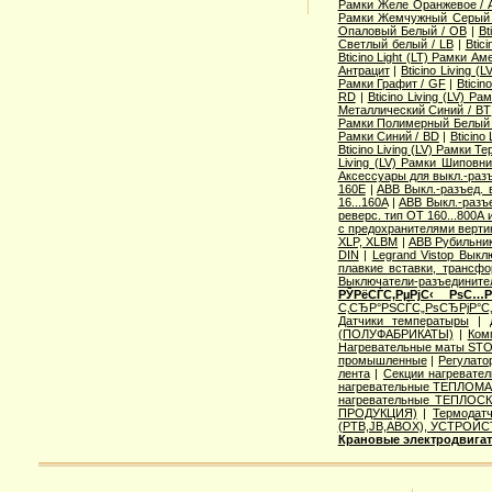
Рамки Желе Оранжевое / 
Рамки Жемчужный Серый
Опаловый Белый / OB
|
Bt
Светлый белый / LB
|
Btic
Bticino Light (LT) Рамки А
Антрацит
|
Bticino Living 
Рамки Графит / GF
|
Bticin
RD
|
Bticino Living (LV) 
Металлический Синий / BT
Рамки Полимерный Белый 
Рамки Синий / BD
|
Bticino
Bticino Living (LV) Рамки Т
Living (LV) Рамки Шиповн
Аксессуары для выкл.-разъ
160E
|
ABB Выкл.-разъед. 
16...160A
|
ABB Выкл.-разъе
реверс. тип OT 160...800A
с предохранителями верти
XLP, XLBM
|
ABB Рубильни
DIN
|
Legrand Vistop Выкл
плавкие вставки, трансф
Выключатели-разъедините
РЎРёСЃС‚РµРјС‹ РѕС…
С‚СЂР°РЅСЃС„РѕСЂРјР°С
Датчики температыры
|
(ПОЛУФАБРИКАТЫ)
|
Ком
Нагревательные маты STO
промышленные
|
Регулат
лента
|
Секции нагревате
нагревательные ТЕПЛОМА
нагревательные ТЕПЛОС
ПРОДУКЦИЯ)
|
Термодатч
(РТВ,JB,ABOX), УСТРОЙС
Крановые электродвига