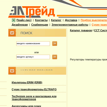
Прайс-лист
|
Контакты
|
Каталог
|
Доставка
|
Подбор выключате
Дизайнерам
|
Снабженцам
|
Электромонтажные работы
|
Сухие тран
Каталог товаров
/
ССТ Сист
или
Регулаторы температуры пр
Изоляторы ERIM (ERIB)
Сухие трансформаторы ELTRAFO
TecSystem реле и вентиляция для
трансформаторов
Аксессуары для сухих