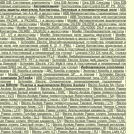
ABB EIB Системные компоненты
|
Gira EIB Акторы
|
Gira EIB Сенсоры
|
Gira EIB
стемные компоненты
|
Автоматизация
|
Контроллеры EasyControl EC4P, PS, XIOC;
аты защиты двигателя. Контакторы. Тепловые и промежуточные реле
|
ABB
стационарные тип A и AF и аксессуары
|
ABB Миниконтакторы стационарные типа
M, CR-P и аксессуары
|
ABB Реле времени
|
ABB Тепловые реле для контакторов
оме PKZM4... и PKZM01...) и аксессуары
|
Moeller Автоматические выключатели
торы DILA и аксессуары
|
Moeller Контакторы DILEM, DILEEM и аксессуары; реле
ксессуары
|
Moeller Контакторы DILM185 - DILM1600 - DILH2000, DILP и аксессуары
 Контакторы DILM80 - DILM150 и аксессуары
|
Moeller Преобразователи частоты
|
, DT, UT и аксессуары
|
Moeller Электронные реле защиты двигателя
|
Moeller
суары
|
Schneider Electric Контакторы модульные и аксессуары
|
Schneider Electric
аксессуары.
|
Schneider Electric Многофункциональные устройства управления и
вые реле для контакторов серий K, D, F, PMU.
|
Zamel Контакторы модульные и
еренциальные автоматы
|
ABB УЗО типа А (постояный и переменный ток утечки)
 типа А (постоянный и переменный ток утечки)
|
Legrand УЗО DX типа АС (только
автоматические выключатели PFL4
|
Moeller Дифференциальные автоматические
о отключения PF6, PF7 и прочие
|
Schneider Electric Блоки диф.защиты
|
Schneider
ты Домовой
|
Schneider Electric УЗО Multi 9 типа А (постоянный и переменный ток
серия ВД63 тип АС (только переменный ток утечки)
|
Инфракрасное отопление
|
каналы
|
SE Короба и каналы
|
ДКС Короба и каналы
|
Экопласт Короба и каналы
|
ки)
|
Moeller Ограничители перенапряжения SP… и прочие
|
Schneider Electric
 компании ЭлТрейд
|
ABB Ограничитель перенапряжения типа OVR, SOUOVR
|
прочие
|
Schneider Electric Ограничители перенапряжения (разрядники)
|
ели BIRONI
|
Розетки и выключатели Bticino Axolute
|
Bticino Axolute My Home
|
o Axolute Вставки Белый
|
Bticino Axolute Принадлежности
|
Bticino Axolute Рамки
рямоугольные Белый мрамор Каррара / RMC
|
Bticino Axolute Рамки прямоугольные
кло / VZS
|
Bticino Axolute Рамки прямоугольные Жемчужное Серебро / SA
|
Bticino
e Рамки прямоугольные Матовое Стекло / VSA
|
Bticino Axolute Рамки прямоугольные
еребро / AZ
|
Bticino Axolute Рамки прямоугольные Тиковое Дерево / LTK
|
Bticino
мки прямоугольные Хром / CR
|
Bticino Axolute Рамки прямоугольные Черное Стекло
е Ясень / LFR
|
Bticino Axolute Рамки эллипс Апельсиновая карамель / DR
|
Bticino
te Рамки эллипс Голубая карамель / DZ
|
Bticino Axolute Рамки эллипс Зеркальный
te Рамки эллипс Кофе / SLS
|
Bticino Axolute Рамки эллипс Ледяная сталь / AxoluteL
|
olute Рамки эллипс Мятная карамель / DV
|
Bticino Axolute Рамки эллипс Орех / LNC
 Рамки эллипс Светлый титан / TC
|
Bticino Axolute Рамки эллипс Темный металлик /
 Axolute Суппорты
|
Bticino Light (LT) Рамки Белый с вкраплениями / IB
|
Bticino Light
Рамки Kristall / KR
|
Bticino Light (LT) Рамки Желе Красное / RJ
|
Bticino Light (LT)