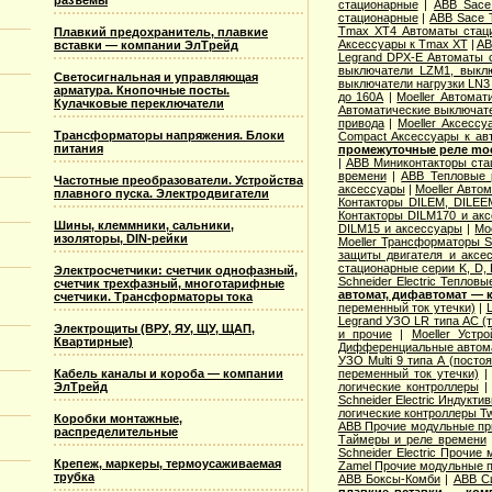
разъемы
стационарные
|
ABB Sace
стационарные
|
ABB Sace 
Tmax XT4 Автоматы стац
Плавкий предохранитель, плавкие
Аксессуары к Tmax XT
|
AB
вставки — компании ЭлТрейд
Legrand DPX-E Автоматы 
выключатели LZM1, выкл
Светосигнальная и управляющая
выключатели нагрузки LN3
арматура. Кнопочные посты.
до 160А
|
Moeller Автома
Кулачковые переключатели
Автоматические выключате
привода
|
Moeller Аксесс
Трансформаторы напряжения. Блоки
Compact Аксессуары к ав
питания
промежуточные реле moel
|
ABB Миниконтакторы ста
времени
|
ABB Тепловые р
Частотные преобразователи. Устройства
аксессуары
|
Moeller Авто
плавного пуска. Электродвигатели
Контакторы DILEM, DILEE
Контакторы DILM170 и ак
Шины, клеммники, сальники,
DILM15 и аксессуары
|
Mo
изоляторы, DIN-рейки
Moeller Трансформаторы S
защиты двигателя и аксе
стационарные серии K, D, 
Электросчетчики: счетчик однофазный,
Schneider Electric Теплов
счетчик трехфазный, многотарифные
автомат, дифавтомат —
счетчики. Трансформаторы тока
переменный ток утечки)
|
Legrand УЗО LR типа АС (т
Электрощиты (ВРУ, ЯУ, ЩУ, ЩАП,
и прочие
|
Moeller Устр
Квартирные)
Дифференциальные автомат
УЗО Multi 9 типа А (посто
Кабель каналы и короба — компании
переменный ток утечки)
ЭлТрейд
логические контроллеры
Schneider Electric Индукти
логические контроллеры T
Коробки монтажные,
ABB Прочие модульные п
распределительные
Таймеры и реле времени
Schneider Electric Прочие
Крепеж, маркеры, термоусаживаемая
Zamel Прочие модульные 
трубка
ABB Боксы-Комби
|
ABB С