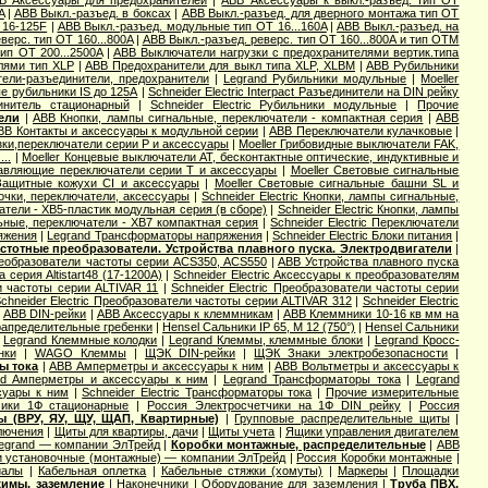
B Аксессуары для предохранителей
|
ABB Аксессуары к выкл.-разъед. тип OT
A
|
ABB Выкл.-разъед. в боксах
|
ABB Выкл.-разъед. для дверного монтажа тип OT
 16-125F
|
ABB Выкл.-разъед. модульные тип OT 16...160A
|
ABB Выкл.-разъед. на
верс. тип OT 160...800A
|
ABB Выкл.-разъед. реверс. тип OT 160...800A и тип OTМ
ип OT 200...2500A
|
ABB Выключатели нагрузки с предохранителями вертик.типа
лями тип XLP
|
ABB Предохранители для выкл типа XLP, XLBM
|
ABB Рубильники
ели-разъединители, предохранители
|
Legrand Рубильники модульные
|
Moeller
е рубильники IS до 125А
|
Schneider Electric Interpact Разъединители на DIN рейку
динитель стационарный
|
Schneider Electric Рубильники модульные
|
Прочие
ели
|
ABB Кнопки, лампы сигнальные, переключатели - компактная серия
|
ABB
BB Контакты и аксессуары к модульной серии
|
ABB Переключатели кулачковые
|
зки,переключатели серии P и аксессуары
|
Moeller Грибовидные выключатели FAK,
..
|
Moeller Концевые выключатели AT, бесконтактные оптические, индуктивные и
равляющие переключатели серии T и аксессуары
|
Moeller Световые сигнальные
 Защитные кожухи CI и аксессуары
|
Moeller Световые сигнальные башни SL и
мпочки, переключатели, аксессуары
|
Schneider Electric Кнопки, лампы сигнальные,
чатели - XB5-пластик модульная серия (в сборе)
|
Schneider Electric Кнопки, лампы
льные, переключатели - XB7 компактная серия
|
Schneider Electric Переключатели
яжения
|
Legrand Трансформаторы напряжения
|
Schneider Electric Блоки питания
|
стотные преобразователи. Устройства плавного пуска. Электродвигатели
|
еобразователи частоты серии ACS350, ACS550
|
ABB Устройства плавного пуска
а серия Altistart48 (17-1200А)
|
Schneider Electric Аксессуары к преобразователям
ли частоты серии ALTIVAR 11
|
Schneider Electric Преобразователи частоты серии
chneider Electric Преобразователи частоты серии ALTIVAR 312
|
Schneider Electric
|
ABB DIN-рейки
|
ABB Аксессуары к клеммникам
|
ABB Клеммники 10-16 кв мм на
апределительные гребенки
|
Hensel Cальники IP 65, M 12 (750°)
|
Hensel Сальники
|
Legrand Клеммные колодки
|
Legrand Клеммы, клеммные блоки
|
Legrand Кросс-
нки
|
WAGO Клеммы
|
ЩЭК DIN-рейки
|
ЩЭК Знаки электробезопасности
|
ы тока
|
ABB Амперметры и аксессуары к ним
|
ABB Вольтметры и аксессуары к
nd Амперметры и аксессуары к ним
|
Legrand Трансформаторы тока
|
Legrand
ссуары к ним
|
Schneider Electric Трансформаторы тока
|
Прочие измерительные
чики 1Ф стационарные
|
Россия Электросчетчики на 1Ф DIN рейку
|
Россия
ы (ВРУ, ЯУ, ЩУ, ЩАП, Квартирные)
|
Групповые распределительные щиты
|
лючения
|
Щиты для квартиры, дачи
|
Щиты учета
|
Ящики управления двигателем
legrand — компании ЭлТрейд
|
Коробки монтажные, распределительные
|
ABB
и установочные (монтажные) — компании ЭлТрейд
|
Россия Коробки монтажные
|
иалы
|
Кабельная оплетка
|
Кабельные стяжки (хомуты)
|
Маркеры
|
Площадки
жимы, заземление
|
Наконечники
|
Оборудование для заземления
|
Труба ПВХ,