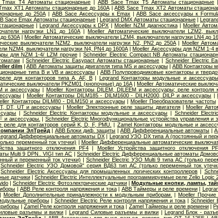
 Tmax T4 Автоматы стационарные
|
ABB Sace Tmax T5 Автоматы стационарные
Tmax XT1 Автоматы стационарные до 160А
|
ABB Sace Tmax XT2 Автоматы стациона
ионарные до 250А
|
ABB Sace Аксессуары к Emax
|
ABB Sace аксессуары к Formul
B Sace Еmax Автоматы стационарные
|
Legrand DMX Автоматы стационарные
|
Legran
стационарные
|
Legrand Аксессуары к DPX
|
Moeller NZM диагностика
|
Moeller Авто
ючатели нагрузки LN1 до 160А
|
Moeller Автоматические выключатели LZM2, вык
 до 630А
|
Moeller Автоматические выключатели LZM4, выключатели нагрузки LN4 до 1
тические выключатели NZM2, выключатели нагрузки N2, PN2 до 250А
|
Moeller Авто
ли NZM4, выключатели нагрузки N4, PN4 до 1600А
|
Moeller Аксессуары для NZM 1-4 
уары для NZM 1-4/ LZM прочие
|
Schneider Electric Compact NB Автоматы стационар
томатам
|
Schneider Electric Easypact Автоматы стационарные
|
Schneider Electric 
ler dilm
|
ABB Автоматы защиты двигателя типа MS и аксессуары
|
ABB Контакторы 
ционарные типа B и VB и аксессуары
|
ABB Полупроводниковые контакторы и твердо
еле для контакторов типа A, AF, B
|
Legrand Контакторы модульные и аксессуар
матические выключатели PKZM01 (кнопочные) до 16А
|
Moeller Автоматические выклю
M и аксессуары
|
Moeller Контакторы DILEM, DILEEM и аксессуары; реле контроля
сессуары
|
Moeller Контакторы DILM185 - DILM1600 - DILH2000, DILP и аксессуары
|
eller Контакторы DILM80 - DILM150 и аксессуары
|
Moeller Преобразователи частоты
T, DT, UT и аксессуары
|
Moeller Электронные реле защиты двигателя
|
Moeller Авт
ссуары
|
Schneider Electric Контакторы модульные и аксессуары
|
Schneider Elect
F и аксессуары.
|
Schneider Electric Многофункциональные устройства управления и
ые реле для контакторов серий K, D, F, PMU.
|
Zamel Контакторы модульные и аксес
 компании ЭлТрейд
|
ABB Блоки диф. защиты
|
ABB Дифференциальные автоматы
|
A
Legrand Дифференциальные автоматы DX
|
Legrand УЗО DX типа А (постоянный и пер
олько переменный ток утечки)
|
Moeller Дифференциальные автоматические выключа
ойства защитного отключения PF4
|
Moeller Устройства защитного отключения P
ы Multi 9 DPN.. VIGI тип AС
|
Schneider Electric Дифференциальные автоматы Домов
янный и переменный ток утечки)
|
Schneider Electric УЗО Multi 9 типа АС (только пер
|
Schneider Electric УЗО Домовой" серия ВД63 тип АС (только переменный ток утечк
|
Schneider Electric Аксессуары для промышленных логических контроллеров
|
Schne
вные датчики
|
Schneider Electric Интеллектуальные программируемые реле Zelio Logic 
wido
|
Schneider Electric Фотоэлектрические датчики
|
Модульные кнопки, лампы, тай
риборы
|
ABB Реле контроля напряжения и тока
|
ABB Таймеры и реле времени
|
Legra
|
Moeller Дополнительные принадлежности к модульным приборам.
|
Moeller Прочи
 модульные приборы
|
Schneider Electric Реле контроля напряжения и тока
|
Schneider 
приборы
|
Zamel Реле контроля напряжения и тока
|
Zamel Таймеры и реле времени
|
Р
иловые разъемы и вилки
|
Legrand Cиловые разъемы и вилки
|
Legrand Блок - разъ