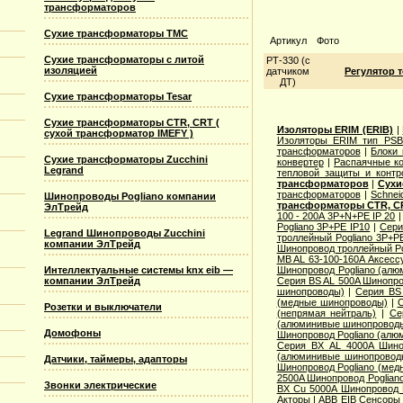
трансформаторов
Сухие трансформаторы TMC
Артикул
Фото
Сухие трансформаторы с литой
РТ-330 (с
изоляцией
датчиком
Регулятор 
ДТ)
Сухие трансформаторы Tesar
Сухие трансформаторы CTR, CRT (
Изоляторы ERIM (ERIB)
|
сухой трансформатор IMEFY )
Изоляторы ERIM тип PSB
трансформаторов
|
Блоки 
Сухие трансформаторы Zucchini
конвертер
|
Распаячные ко
Legrand
тепловой защиты и контр
трансформаторов
|
Сухи
трансформаторов
|
Schnei
Шинопроводы Pogliano компании
трансформаторы CTR, CR
ЭлТрейд
100 - 200A 3P+N+PE IP 20
Pogliano 3P+PE IP10
|
Сери
Legrand Шинопроводы Zucchini
троллейный Pogliano 3P+P
компании ЭлТрейд
Шинопровод троллейный Po
MB AL 63-100-160A Аксесс
Интеллектуальные системы knx eib —
Шинопровод Pogliano (ал
компании ЭлТрейд
Серия ВS AL 500A Шинопро
шинопроводы)
|
Серия ВS
(медные шинопроводы)
|
С
Розетки и выключатели
(непрямая нейтраль)
|
Се
(алюминивые шинопровод
Домофоны
Шинопровод Pogliano (ал
Серия ВХ AL 4000A Шино
(алюминивые шинопровод
Датчики, таймеры, адапторы
Шинопровод Pogliano (ме
2500A Шинопровод Poglian
Звонки электрические
ВХ Cu 5000A Шинопровод 
Акторы
|
ABB EIB Сенсоры