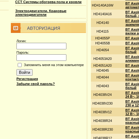
ССТ Системы обогрева пола и кровли
BT Axol
HD4140A16W
автомат
Электродвигатели. Крановые
BT Axol
HD4140A16
электродвигатели
белый, 
BT Axol
HD4140
заземля
BT Axol
HD4115
вилки а
HD4055P
BT Axol
Логин:
HD4055B
BT Axol
BT Axol
HD4054
белый
Пароль:
BT Axol
HD4053A20
алюмин
Запомнить меня на этом компьютере
HD4051A20
BT Axol
HD4045
BT Axol
BT Axol
HD4044
Регистрация
контакт
Забыли свой пароль?
BT Axol
HD4043
белый
BT Axol
HD4038V24
24 В~, 
BT Axol
HD4038V230
230 и 1
BT Axol
HD4038V12
12 В~, 
BT Axol
HD4038R24
красный
BT Axol
HD4038R230
красный
BT Axol
HD4038R12