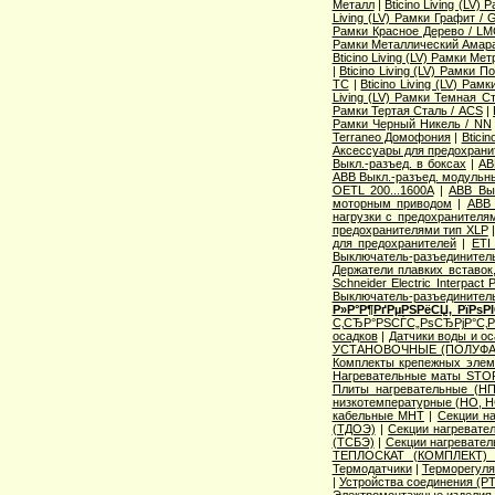
Металл
|
Bticino Living (LV
Living (LV) Рамки Графит / 
Рамки Красное Дерево / L
Рамки Металлический Амара
Bticino Living (LV) Рамки Ме
|
Bticino Living (LV) Рамки 
TC
|
Bticino Living (LV) Ра
Living (LV) Рамки Темная С
Рамки Тертая Сталь / ACS
|
Рамки Черный Никель / NN
Terraneo Домофония
|
Btici
Аксессуары для предохрани
Выкл.-разъед. в боксах
|
AB
ABB Выкл.-разъед. модульны
OETL 200...1600A
|
ABB Вык
моторным приводом
|
ABB 
нагрузки с предохранителя
предохранителями тип XLP
для предохранителей
|
ETI
Выключатель-разъединитель
Держатели плавких вставок
Schneider Electric Interpac
Выключатель-разъединител
Р»Р°Р¶РґРµРЅРёСЏ, РїРѕ
С‚СЂР°РЅСЃС„РѕСЂРјР°С‚
осадков
|
Датчики воды и о
УСТАНОВОЧНЫЕ (ПОЛУФА
Комплекты крепежных элем
Нагревательные маты STO
Плиты нагревательные (НП
низкотемпературные (НО, Н
кабельные МНТ
|
Секции н
(ТДОЭ)
|
Секции нагреват
(ТСБЭ)
|
Секции нагревате
ТЕПЛОСКАТ (КОМПЛЕКТ)
Термодатчики
|
Терморегуля
|
Устройства соединения (