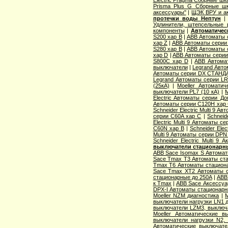
Electric Pragma Сборные ш
Prisma Plus G Сборные ш
аксессуары"
|
ЩЭК ВРУ и а
протечки воды Нептун
Удлинители, штепсельные 
компоненты
|
Автоматичес
S200 хар B
|
ABB Автоматы 
хар Z
|
ABB Автоматы серии
S280 хар B
|
ABB Автоматы 
хар D
|
ABB Автоматы серии
S800C хар D
|
ABB Автома
выключатели
|
Legrand Авто
Автоматы серии DX СТАНДА
Legrand Автоматы серии LR
(25кА)
|
Moeller Автоматич
выключатели PL7 (10 кА)
|
M
Electric Aвтоматы серии Д
Автоматы серии C120H хар
Schneider Electric Multi 9 А
серии C60A хар C
|
Schneid
Electric Multi 9 Автоматы с
C60N хар B
|
Schneider Elec
Multi 9 Автоматы серии DPN
Schneider Electric Multi 9
выключатели стационарн
ABB Sace Isomax S Автома
Sace Tmax T3 Автоматы ст
Tmax T6 Автоматы стацион
Sace Tmax XT2 Автоматы с
стационарные до 250А
|
ABB
к Tmax
|
ABB Sace Аксессуа
DPX-I Автоматы стационар
Moeller NZM диагностика
|
M
выключатели нагрузки LN1 
выключатели LZM3, выключа
Moeller Автоматические 
выключатели нагрузки N2,
Автоматические выключате