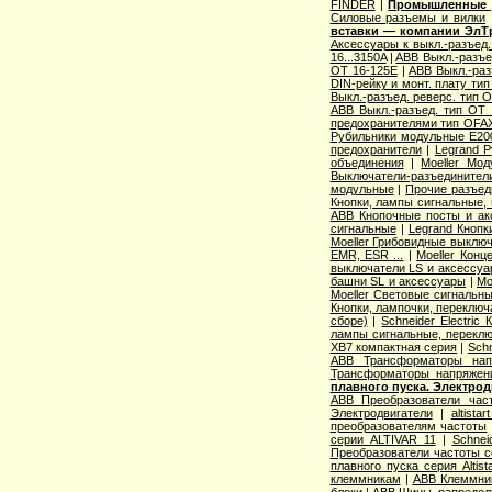
FINDER
|
Промышленные р
Cиловые разъемы и вилки
вставки — компании ЭлТ
Аксессуары к выкл.-разъед.
16...3150A
|
ABB Выкл.-разъе
OT 16-125E
|
ABB Выкл.-раз
DIN-рейку и монт. плату ти
Выкл.-разъед. реверс. тип 
ABB Выкл.-разъед. тип OT 2
предохранителями тип OFA
Рубильники модульные E200
предохранители
|
Legrand 
объединения
|
Moeller Мо
Выключатели-разъединители
модульные
|
Прочие разъед
Кнопки, лампы сигнальные, 
ABB Кнопочные посты и ак
сигнальные
|
Legrand Кнопк
Moeller Грибовидные выклю
EMR, ESR ...
|
Moeller Конц
выключатели LS и аксессу
башни SL и аксессуары
|
Mo
Moeller Световые сигнальн
Кнопки, лампочки, переключ
сборе)
|
Schneider Electri
лампы сигнальные, переклю
XB7 компактная серия
|
Schn
ABB Трансформаторы нап
Трансформаторы напряжен
плавного пуска. Электро
ABB Преобразователи час
Электродвигатели
|
altista
преобразователям частоты
серии ALTIVAR 11
|
Schnei
Преобразователи частоты с
плавного пуска серия Altist
клеммникам
|
ABB Клеммник