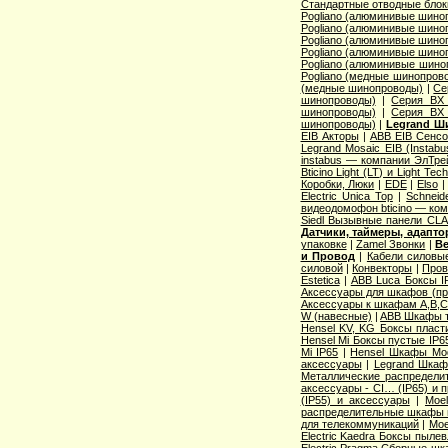
Стандартные отводные блок
Pogliano (алюминивые шино
Pogliano (алюминивые шино
Pogliano (алюминивые шино
Pogliano (алюминивые шино
Pogliano (алюминивые шино
Pogliano (медные шинопров
(медные шинопроводы)
|
Се
шинопроводы)
|
Серия ВХ 
шинопроводы)
|
Серия ВХ 
шинопроводы)
|
Legrand Ш
EIB Акторы
|
ABB EIB Сенс
Legrand Mosaic ЕIB (Instabu
instabus — компании ЭлТре
Bticino Light (LT) и Light Tec
Коробки, Люки
|
EDE
|
Elso
Electric Unica Top
|
Schneid
видеодомофон bticino — ко
Siedl Вызывные панели CL
Датчики, таймеры, адапт
упаковке
|
Zamel Звонки
|
Ве
и Провод
|
Кабели силовы
силовой
|
Конвекторы
|
Пров
Estetica
|
ABB Luca Боксы I
Аксессуары для шкафов (про
Аксессуары к шкафам A,B,C,
W (навесные)
|
ABB Шкафы т
Hensel KV, KG Боксы пласт
Hensel Mi Боксы пустые IP6
Mi IP65
|
Hensel Шкафы Modi
аксессуары
|
Legrand Шкафы
Металлические распределит
аксессуары - CI… (IP65) и 
(IP55) и аксессуары
|
Moe
распределительные шкафы 
для телекоммуникаций
|
Moe
Electric Kaedra Боксы пыле