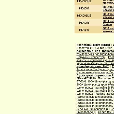
HD4003M2
модуля,
BT Axol
HD4001
клеммы,
BT Axol
HD4001M2
клеммы,
BT Axol
HD4053
белый
BT Axol
HD4141
контакт
Изоляторы ERIM (ERIB)
|
Изоляторы ERIM тип DB/P
вентиляция для трансф
температуры для трансформ
Наружный конвертер
|
Рас
защиты и контроля сухих т
управления/защиты систем
трансформаторы TMC
|
С
Аксессуары TecSystem для
Сухие трансформаторы Zucc
Сухие трансформаторы Zu
3P+N+PE IP 20
|
Покрытие BT
BT-E AL 100A Шинопровод тр
200A Шинопровод троллейны
Шинопровод троллейный Po
Шинопровод троллейный Po
Шинопровод Pogliano (ал
(алюминивые шинопроводы
(алюминивые шинопроводы
(алюминивые шинопроводы
(алюминивые шинопроводы
(медные шинопроводы)
|
Се
шинопроводы)
|
Серия ВS C