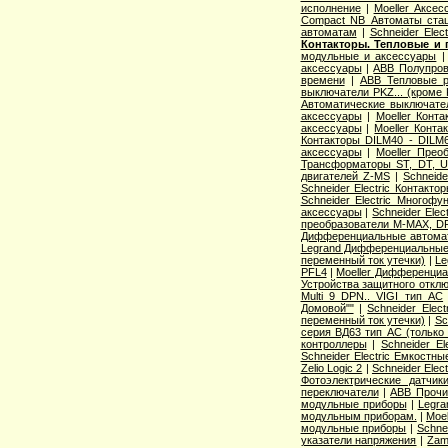
исполнение
|
Moeller Аксе
Compact NB Автоматы ста
автоматам
|
Schneider Ele
Контакторы. Тепловые и 
модульные и аксессуары
аксессуары
|
ABB Полупров
времени
|
ABB Тепловые р
выключатели PKZ... (кроме 
Автоматические выключат
аксессуары
|
Moeller Конт
аксессуары
|
Moeller Конт
Контакторы DILM40 - DILM
аксессуары
|
Moeller Прео
Трансформаторы ST, DT, U
двигателей Z-MS
|
Schneid
Schneider Electric Контак
Schneider Electric Многоф
аксессуары
|
Schneider Elec
преобразователи M-MAX, D
Дифференциальные автома
Legrand Дифференциальные
переменный ток утечки)
|
Le
PFL4
|
Moeller Дифференциа
Устройства защитного откл
Multi 9 DPN.. VIGI тип AС
Домовой""
|
Schneider Elec
переменный ток утечки)
|
Sc
серия ВД63 тип АС (только
контроллеры
|
Schneider E
Schneider Electric Емкостны
Zelio Logic 2
|
Schneider Ele
Фотоэлектрические датчик
переключатели
|
ABB Прочи
модульные приборы
|
Legra
модульным приборам.
|
Moe
модульные приборы
|
Schne
указатели напряжения
|
Zam