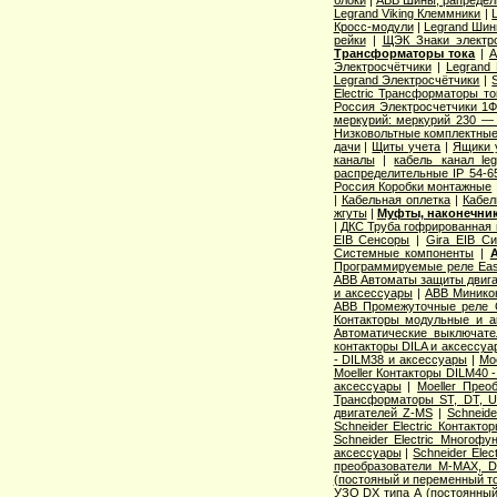
блоки
|
ABB Шины, рапредел
Legrand Viking Клеммники
|
Кросс-модули
|
Legrand Шин
рейки
|
ЩЭК Знаки электро
Трансформаторы тока
|
A
Электросчётчики
|
Legrand
Legrand Электросчётчики
|
Electric Трансформаторы то
Россия Электросчетчики 1Ф
меркурий: меркурий 230 —
Низковольтные комплектные
дачи
|
Щиты учета
|
Ящики 
каналы
|
кабель канал l
распределительные IP 54-6
Россия Коробки монтажные
|
Кабельная оплетка
|
Кабел
жгуты
|
Муфты, наконечник
|
ДКС Труба гофрированная 
EIB Сенсоры
|
Gira EIB С
Системные компоненты
|
Программируемые реле Easy
ABB Автоматы защиты двига
и аксессуары
|
ABB Миникон
ABB Промежуточные реле 
Контакторы модульные и а
Автоматические выключат
контакторы DILA и аксессуа
- DILM38 и аксессуары
|
Mo
Moeller Контакторы DILM40 
аксессуары
|
Moeller Прео
Трансформаторы ST, DT, U
двигателей Z-MS
|
Schneid
Schneider Electric Контак
Schneider Electric Многоф
аксессуары
|
Schneider Elec
преобразователи M-MAX, D
(постояный и переменный то
УЗО DX типа А (постоянный