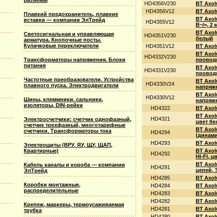
разъемы
HD4356V230
BT Axol
HD4356V12
BT Axol
Плавкий предохранитель, плавкие
BT Axol
вставки — компании ЭлТрейд
HD4355V12
В~/=, 2
BT Axol
Светосигнальная и управляющая
HD4351V230
белый
арматура. Кнопочные посты.
Кулачковые переключатели
HD4351V12
BT Axol
BT Axol
HD4332V230
Трансформаторы напряжения. Блоки
провод
питания
BT Axol
HD4331V230
проводн
Частотные преобразователи. Устройства
BT Axol
HD4330V24
плавного пуска. Электродвигатели
напряже
BT Axol
HD4330V12
Шины, клеммники, сальники,
напряже
изоляторы, DIN-рейки
HD4322
BT Axol
BT Axol
HD4321
Электросчетчики: счетчик однофазный,
цвет б
счетчик трехфазный, многотарифные
BT Axol
счетчики. Трансформаторы тока
HD4294
(динами
HD4293
BT Axol
Электрощиты (ВРУ, ЯУ, ЩУ, ЩАП,
Квартирные)
BT Axol
HD4292
HI-FI, 
BT Axo
Кабель каналы и короба — компании
HD4291
цепей, ?
ЭлТрейд
HD4285
BT Axol
Коробки монтажные,
HD4284
BT Axol
распределительные
HD4283
BT Axol
HD4282
BT Axol
Крепеж, маркеры, термоусаживаемая
HD4281
BT Axol
трубка
HD4280
BT Axol