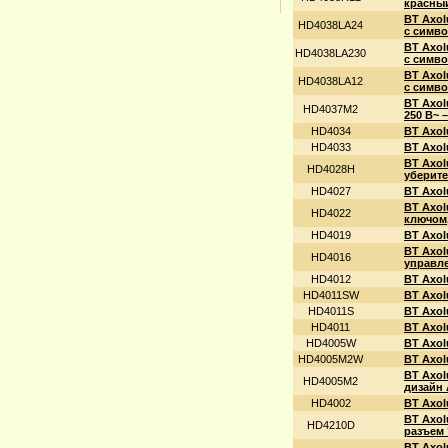
красный
BT Axol
HD4038LA24
с симво
BT Axol
HD4038LA230
с симво
BT Axol
HD4038LA12
с симво
BT Axol
HD4037M2
250 В~ 
HD4034
BT Axol
HD4033
BT Axol
BT Axol
HD4028H
уберите
HD4027
BT Axol
BT Axol
HD4022
ключом,
HD4019
BT Axol
BT Axol
HD4016
управле
HD4012
BT Axol
HD4011SW
BT Axol
HD4011S
BT Axol
HD4011
BT Axol
HD4005W
BT Axol
HD4005M2W
BT Axol
BT Axol
HD4005M2
дизайн 
HD4002
BT Axol
BT Axol
HD4210D
разъем 
BT Axol