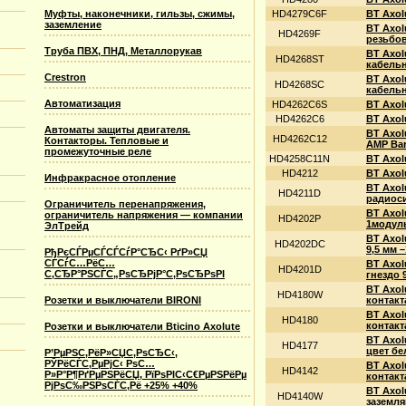
Муфты, наконечники, гильзы, сжимы,
HD4279C6F
BT Axol
заземление
BT Axol
HD4269F
резьбов
Труба ПВХ, ПНД, Металлорукав
BT Axol
HD4268ST
кабельн
Crestron
BT Axol
HD4268SC
кабельн
Автоматизация
HD4262C6S
BT Axol
HD4262C6
BT Axol
Автоматы защиты двигателя.
BT Axol
HD4262C12
Контакторы. Тепловые и
AMP Bar
промежуточные реле
HD4258C11N
BT Axolu
HD4212
BT Axol
Инфракрасное отопление
BT Axol
HD4211D
радиоси
Ограничитель перенапряжения,
BT Axol
ограничитель напряжения — компании
HD4202P
1модуль
ЭлТрейд
BT Axol
HD4202DC
9,5 мм 
РђРєСЃРµСЃСЃСѓР°СЂС‹ РґР»СЏ
СЃСѓС…РёС…
BT Axol
HD4201D
С‚СЂР°РЅСЃС„РѕСЂРјР°С‚РѕСЂРѕРІ
гнездо 
BT Axol
HD4180W
Розетки и выключатели BIRONI
контакт
BT Axol
HD4180
контакт
Розетки и выключатели Bticino Axolute
BT Axol
HD4177
цвет б
Р’РµРЅС‚РёР»СЏС‚РѕСЂС‹,
РЎРёСЃС‚РµРјС‹ РѕС…
BT Axol
HD4142
Р»Р°Р¶РґРµРЅРёСЏ, РїРѕРІС‹С€РµРЅРёРµ
контакт
РјРѕС‰РЅРѕСЃС‚Рё +25% +40%
BT Axol
HD4140W
заземля