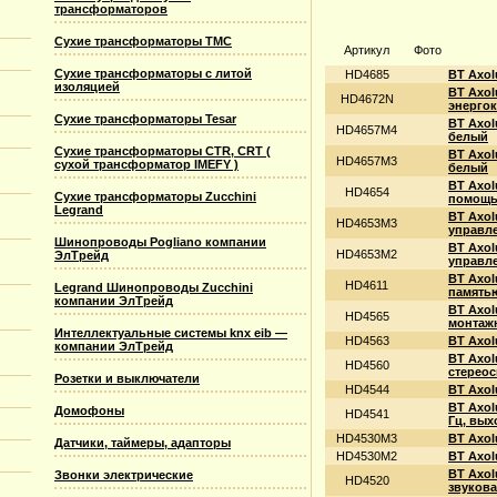
трансформаторов
Сухие трансформаторы TMC
Артикул
Фото
Сухие трансформаторы с литой
HD4685
BT Axol
изоляцией
BT Axol
HD4672N
энергок
Сухие трансформаторы Tesar
BT Axol
HD4657M4
белый
Сухие трансформаторы CTR, CRT (
BT Axol
HD4657M3
сухой трансформатор IMEFY )
белый
BT Axol
HD4654
Сухие трансформаторы Zucchini
помощью
Legrand
BT Axo
HD4653M3
управле
Шинопроводы Pogliano компании
BT Axo
HD4653M2
ЭлТрейд
управле
BT Axol
HD4611
Legrand Шинопроводы Zucchini
память
компании ЭлТрейд
BT Axol
HD4565
монтажн
Интеллектуальные системы knx eib —
HD4563
BT Axol
компании ЭлТрейд
BT Axol
HD4560
стереос
Розетки и выключатели
HD4544
BT Axol
BT Axol
Домофоны
HD4541
Гц, вых
HD4530M3
BT Axol
Датчики, таймеры, адапторы
HD4530M2
BT Axol
BT Axol
Звонки электрические
HD4520
звукова