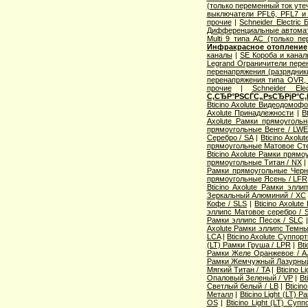
(только переменный ток уте
выключатели PFL6, PFL7 и
прочие
|
Schneider Electric
Дифференциальные автома
Multi 9 типа АС (только п
Инфракрасное отопление
каналы
|
SE Короба и кана
Legrand Ограничители пере
перенапряжения (разрядник
перенапряжения типа OVR
прочие
|
Schneider Ele
С‚СЂР°РЅСЃС„РѕСЂРјР°С‚
Bticino Axolute Видеодомоф
Axolute Принадлежности
|
B
Axolute Рамки прямоугол
прямоугольные Венге / LW
Серебро / SA
|
Bticino Axol
прямоугольные Матовое Сте
Bticino Axolute Рамки прям
прямоугольные Титан / NX
Рамки прямоугольные Черн
прямоугольные Ясень / LFR
Bticino Axolute Рамки элл
Зеркальный Алюминий / XC
Кофе / SLS
|
Bticino Axolut
эллипс Матовое серебро / 
Рамки эллипс Песок / SLC
Axolute Рамки эллипс Темны
LCA
|
Bticino Axolute Суппор
(LT) Рамки Груша / LPR
|
Bti
Рамки Желе Оранжевое / A
Рамки Жемчужный Лазурный
Мягкий Титан / TA
|
Bticino 
Опаловый Зеленый / VP
|
Bt
Светлый белый / LB
|
Bticin
Металл
|
Bticino Light (LT) 
OS
|
Bticino Light (LT) Суп