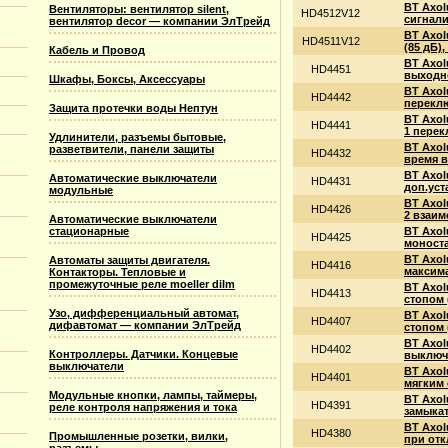
BT Axol
Вентиляторы: вентилятор silent,
HD4512V12
сигнали
вентилятор decor — компании ЭлТрейд
BT Axol
HD4511V12
(85 дБ)
Кабель и Провод
BT Axol
HD4451
выходно
Шкафы, Боксы, Аксессуары
BT Axol
HD4442
переклю
Защита протечки воды Нептун
BT Axol
HD4441
1 перек
Удлинители, разъемы бытовые,
BT Axol
разветвители, панели защиты
HD4432
время в
BT Axol
Автоматические выключатели
HD4431
доп.уст
модульные
BT Axol
HD4426
2 взаим
Автоматические выключатели
стационарные
BT Axol
HD4425
моност
BT Axol
Автоматы защиты двигателя.
HD4416
максима
Контакторы. Тепловые и
промежуточные реле moeller dilm
BT Axol
HD4413
стопом 
Узо, дифференциальный автомат,
BT Axol
HD4407
дифавтомат — компании ЭлТрейд
стопом 
BT Axol
HD4402
Контроллеры. Датчики. Концевые
выключ
выключатели
BT Axol
HD4401
мягким 
Модульные кнопки, лампы, таймеры,
BT Axol
HD4391
реле контроля напряжения и тока
замыкат
BT Axol
HD4380
Промышленные розетки, вилки,
при отк