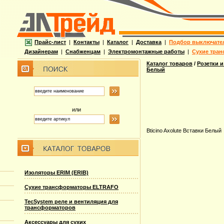
Прайс-лист
|
Контакты
|
Каталог
|
Доставка
|
Подбор выключате
Дизайнерам
|
Снабженцам
|
Электромонтажные работы
|
Сухие тран
Каталог товаров
/
Розетки и
Белый
или
Bticino Axolute Вставки Белый
Изоляторы ERIM (ERIB)
Сухие трансформаторы ELTRAFO
TecSystem реле и вентиляция для
трансформаторов
Аксессуары для сухих