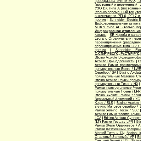
преобразователи M-MAX, D
(постояный и переменный то
УЗО DX типа А (постоянный
(только переменный ток уте
выключатели PFL6, PFL7 и
прочие
|
Schneider Electric
Дифференциальные автома
Multi 9 типа АС (только п
Инфракрасное отопление
каналы
|
SE Короба и кана
Legrand Ограничители пере
перенапряжения (разрядник
перенапряжения типа OVR
прочие
|
Schneider Ele
С‚СЂР°РЅСЃС„РѕСЂРјР°С‚
Bticino Axolute Видеодомоф
Axolute Принадлежности
|
B
Axolute Рамки прямоугол
прямоугольные Венге / LW
Серебро / SA
|
Bticino Axol
прямоугольные Матовое Сте
Bticino Axolute Рамки прям
прямоугольные Титан / NX
Рамки прямоугольные Черн
прямоугольные Ясень / LFR
Bticino Axolute Рамки элл
Зеркальный Алюминий / XC
Кофе / SLS
|
Bticino Axolut
эллипс Матовое серебро / 
Рамки эллипс Песок / SLC
Axolute Рамки эллипс Темны
LCA
|
Bticino Axolute Суппор
(LT) Рамки Груша / LPR
|
Bti
Рамки Желе Оранжевое / A
Рамки Жемчужный Лазурный
Мягкий Титан / TA
|
Bticino 
Опаловый Зеленый / VP
|
Bt
Светлый белый / LB
|
Bticin