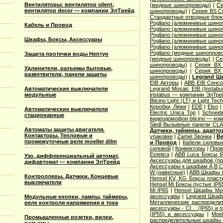
Вентиляторы: вентилятор silent,
(медные шинопроводы)
|
Се
вентилятор decor — компании ЭлТрейд
шинопроводы)
|
Серия ВS C
Стандартные отводные блок
Pogliano (алюминивые шино
Кабель и Провод
Pogliano (алюминивые шино
Pogliano (алюминивые шино
Шкафы, Боксы, Аксессуары
Pogliano (алюминивые шино
Pogliano (алюминивые шино
Pogliano (медные шинопров
Защита протечки воды Нептун
(медные шинопроводы)
|
Се
шинопроводы)
|
Серия ВХ 
Удлинители, разъемы бытовые,
шинопроводы)
|
Серия ВХ 
разветвители, панели защиты
шинопроводы)
|
Legrand Ш
EIB Акторы
|
ABB EIB Сенс
Автоматические выключатели
Legrand Mosaic ЕIB (Instabu
модульные
instabus — компании ЭлТре
Bticino Light (LT) и Light Tec
Коробки, Люки
|
EDE
|
Elso
Автоматические выключатели
Electric Unica Top
|
Schneid
стационарные
видеодомофон bticino — ко
Siedl Вызывные панели CL
Автоматы защиты двигателя.
Датчики, таймеры, адапт
Контакторы. Тепловые и
упаковке
|
Zamel Звонки
|
Ве
промежуточные реле moeller dilm
и Провод
|
Кабели силовы
силовой
|
Конвекторы
|
Пров
Estetica
|
ABB Luca Боксы I
Узо, дифференциальный автомат,
Аксессуары для шкафов (про
дифавтомат — компании ЭлТрейд
Аксессуары к шкафам A,B,C,
W (навесные)
|
ABB Шкафы т
Контроллеры. Датчики. Концевые
Hensel KV, KG Боксы пласт
выключатели
Hensel Mi Боксы пустые IP6
Mi IP65
|
Hensel Шкафы Modi
аксессуары
|
Legrand Шкафы
Модульные кнопки, лампы, таймеры,
Металлические распределит
реле контроля напряжения и тока
аксессуары - CI… (IP65) и 
(IP55) и аксессуары
|
Moe
Промышленные розетки, вилки,
распределительные шкафы 