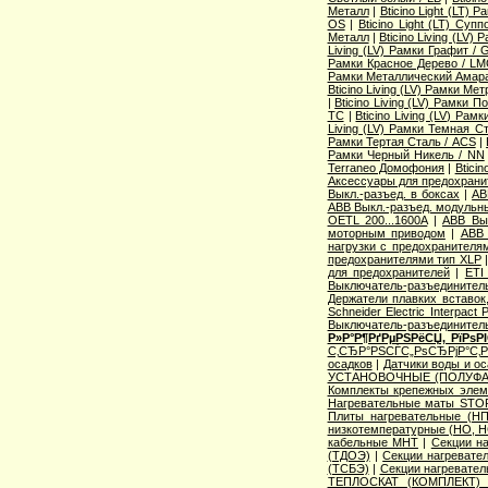
Металл
|
Bticino Light (LT) 
OS
|
Bticino Light (LT) Суп
Металл
|
Bticino Living (LV
Living (LV) Рамки Графит / 
Рамки Красное Дерево / L
Рамки Металлический Амара
Bticino Living (LV) Рамки Ме
|
Bticino Living (LV) Рамки 
TC
|
Bticino Living (LV) Ра
Living (LV) Рамки Темная С
Рамки Тертая Сталь / ACS
|
Рамки Черный Никель / NN
Terraneo Домофония
|
Btici
Аксессуары для предохрани
Выкл.-разъед. в боксах
|
AB
ABB Выкл.-разъед. модульны
OETL 200...1600A
|
ABB Вык
моторным приводом
|
ABB 
нагрузки с предохранителя
предохранителями тип XLP
для предохранителей
|
ETI
Выключатель-разъединитель
Держатели плавких вставок
Schneider Electric Interpac
Выключатель-разъединител
Р»Р°Р¶РґРµРЅРёСЏ, РїРѕ
С‚СЂР°РЅСЃС„РѕСЂРјР°С‚
осадков
|
Датчики воды и о
УСТАНОВОЧНЫЕ (ПОЛУФА
Комплекты крепежных элем
Нагревательные маты STO
Плиты нагревательные (НП
низкотемпературные (НО, Н
кабельные МНТ
|
Секции н
(ТДОЭ)
|
Секции нагреват
(ТСБЭ)
|
Секции нагревате
ТЕПЛОСКАТ (КОМПЛЕКТ)