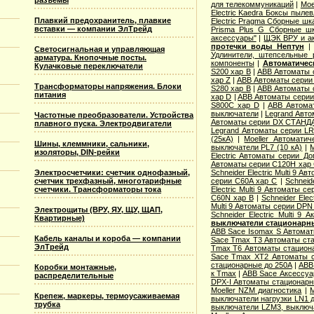
разъемы
для телекоммуникаций
|
Moe
Electric Kaedra Боксы пыле
Плавкий предохранитель, плавкие
Electric Pragma Сборные ш
вставки — компании ЭлТрейд
Prisma Plus G Сборные ш
аксессуары"
|
ЩЭК ВРУ и а
протечки воды Нептун
Светосигнальная и управляющая
Удлинители, штепсельные 
арматура. Кнопочные посты.
компоненты
|
Автоматичес
Кулачковые переключатели
S200 хар B
|
ABB Автоматы 
хар Z
|
ABB Автоматы серии
Трансформаторы напряжения. Блоки
S280 хар B
|
ABB Автоматы 
питания
хар D
|
ABB Автоматы серии
S800C хар D
|
ABB Автома
выключатели
|
Legrand Авто
Частотные преобразователи. Устройства
Автоматы серии DX СТАНДА
плавного пуска. Электродвигатели
Legrand Автоматы серии LR
(25кА)
|
Moeller Автоматич
Шины, клеммники, сальники,
выключатели PL7 (10 кА)
|
M
изоляторы, DIN-рейки
Electric Aвтоматы серии Д
Автоматы серии C120H хар
Электросчетчики: счетчик однофазный,
Schneider Electric Multi 9 А
счетчик трехфазный, многотарифные
серии C60A хар C
|
Schneid
счетчики. Трансформаторы тока
Electric Multi 9 Автоматы с
C60N хар B
|
Schneider Elec
Multi 9 Автоматы серии DPN
Электрощиты (ВРУ, ЯУ, ЩУ, ЩАП,
Schneider Electric Multi 9
Квартирные)
выключатели стационарн
ABB Sace Isomax S Автома
Кабель каналы и короба — компании
Sace Tmax T3 Автоматы ст
ЭлТрейд
Tmax T6 Автоматы стацион
Sace Tmax XT2 Автоматы с
стационарные до 250А
|
ABB
Коробки монтажные,
к Tmax
|
ABB Sace Аксессуа
распределительные
DPX-I Автоматы стационар
Moeller NZM диагностика
|
M
Крепеж, маркеры, термоусаживаемая
выключатели нагрузки LN1 
трубка
выключатели LZM3, выключа