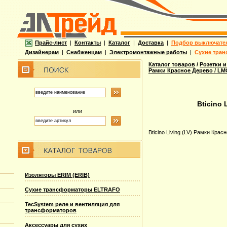
Прайс-лист
|
Контакты
|
Каталог
|
Доставка
|
Подбор выключате
Дизайнерам
|
Снабженцам
|
Электромонтажные работы
|
Сухие тран
Каталог товаров
/
Розетки и
Рамки Красное Дерево / LM
Bticino 
или
Bticino Living (LV) Рамки Кра
Изоляторы ERIM (ERIB)
Сухие трансформаторы ELTRAFO
TecSystem реле и вентиляция для
трансформаторов
Аксессуары для сухих