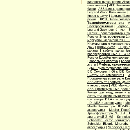
плавного пуска серия Altist
клеммникам
|
ABB Клеммник
блоки
|
ABB Шины, рапредел
Legrand Viking Клеммники
|
Кросс-модули
|
Legrand Шин
рейки
|
ЩЭК Знаки электро
Трансформаторы тока
|
A
Электросчётчики
|
Legrand
Legrand Электросчётчики
|
Electric Трансформаторы то
Россия Электросчетчики 1Ф
меркурий: меркурий 230 —
Низковольтные комплектные
дачи
|
Щиты учета
|
Ящики 
каналы
|
кабель канал l
распределительные IP 54-6
Россия Коробки монтажные
|
Кабельная оплетка
|
Кабел
жгуты
|
Муфты, наконечник
|
ДКС Труба гофрированная 
EIB Сенсоры
|
Gira EIB С
Системные компоненты
|
Программируемые реле Easy
ABB Автоматы защиты двига
и аксессуары
|
ABB Миникон
ABB Промежуточные реле 
Контакторы модульные и а
Автоматические выключат
контакторы DILA и аксессуа
- DILM38 и аксессуары
|
Mo
Moeller Контакторы DILM40 
аксессуары
|
Moeller Прео
Трансформаторы ST, DT, U
двигателей Z-MS
|
Schneid
Schneider Electric Контак
Schneider Electric Многоф
аксессуары
|
Schneider Elec