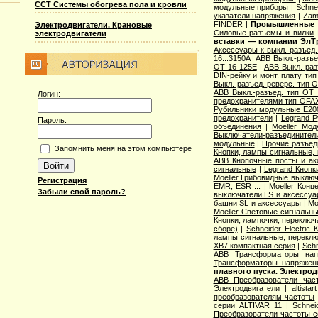
ССТ Системы обогрева пола и кровли
модульные приборы
|
Schne
указатели напряжения
|
Zam
FINDER
|
Промышленные р
Электродвигатели. Крановые
Cиловые разъемы и вилки
электродвигатели
вставки — компании ЭлТ
Аксессуары к выкл.-разъед.
16...3150A
|
ABB Выкл.-разъе
OT 16-125E
|
ABB Выкл.-раз
DIN-рейку и монт. плату ти
Выкл.-разъед. реверс. тип 
ABB Выкл.-разъед. тип OT 2
Логин:
предохранителями тип OFA
Рубильники модульные E200
предохранители
|
Legrand 
Пароль:
объединения
|
Moeller Мо
Выключатели-разъединители
модульные
|
Прочие разъед
Запомнить меня на этом компьютере
Кнопки, лампы сигнальные, 
ABB Кнопочные посты и ак
сигнальные
|
Legrand Кнопк
Moeller Грибовидные выклю
Регистрация
EMR, ESR ...
|
Moeller Конц
Забыли свой пароль?
выключатели LS и аксессу
башни SL и аксессуары
|
Mo
Moeller Световые сигнальн
Кнопки, лампочки, переключ
сборе)
|
Schneider Electri
лампы сигнальные, переклю
XB7 компактная серия
|
Schn
ABB Трансформаторы нап
Трансформаторы напряжен
плавного пуска. Электро
ABB Преобразователи час
Электродвигатели
|
altista
преобразователям частоты
серии ALTIVAR 11
|
Schnei
Преобразователи частоты с