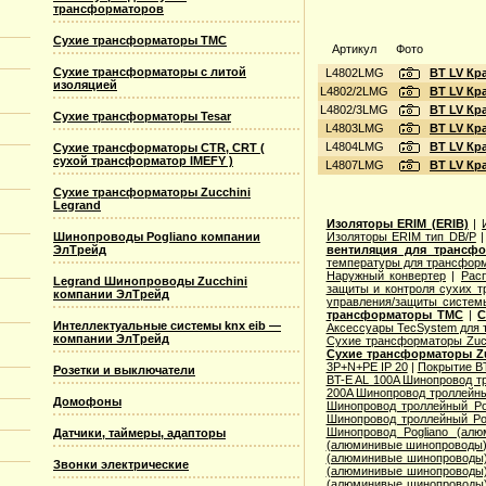
трансформаторов
Сухие трансформаторы TMC
Артикул
Фото
Сухие трансформаторы с литой
L4802LMG
BT LV Кр
изоляцией
L4802/2LMG
BT LV Кр
L4802/3LMG
BT LV Кр
Сухие трансформаторы Tesar
L4803LMG
BT LV Кр
L4804LMG
BT LV Кр
Сухие трансформаторы CTR, CRT (
сухой трансформатор IMEFY )
L4807LMG
BT LV Кр
Сухие трансформаторы Zucchini
Legrand
Изоляторы ERIM (ERIB)
|
Шинопроводы Pogliano компании
Изоляторы ERIM тип DB/P
ЭлТрейд
вентиляция для трансф
температуры для трансформ
Наружный конвертер
|
Рас
Legrand Шинопроводы Zucchini
защиты и контроля сухих т
компании ЭлТрейд
управления/защиты систем
трансформаторы TMC
|
С
Интеллектуальные системы knx eib —
Аксессуары TecSystem для
компании ЭлТрейд
Сухие трансформаторы Zucc
Сухие трансформаторы Zu
3P+N+PE IP 20
|
Покрытие BT
Розетки и выключатели
BT-E AL 100A Шинопровод тр
200A Шинопровод троллейны
Домофоны
Шинопровод троллейный Po
Шинопровод троллейный Po
Шинопровод Pogliano (ал
Датчики, таймеры, адапторы
(алюминивые шинопроводы
(алюминивые шинопроводы
Звонки электрические
(алюминивые шинопроводы
(алюминивые шинопроводы