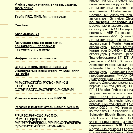
Moeller Автоматические 
выключатели нагрузки N2,
Муфты, наконечники, гильзы, сжимы,
Автоматические выключате
заземление
исполнение
|
Moeller Аксе
Compact NB Автоматы ста
Труба ПВХ, ПНД, Металлорукав
автоматам
|
Schneider Ele
Контакторы. Тепловые и 
Crestron
модульные и аксессуары
аксессуары
|
ABB Полупров
времени
|
ABB Тепловые р
Автоматизация
выключатели PKZ... (кроме 
Автоматические выключат
Автоматы защиты двигателя.
аксессуары
|
Moeller Конт
Контакторы. Тепловые и
аксессуары
|
Moeller Конт
промежуточные реле
Контакторы DILM40 - DILM
аксессуары
|
Moeller Прео
Трансформаторы ST, DT, U
Инфракрасное отопление
двигателей Z-MS
|
Schneid
Schneider Electric Контак
Ограничитель перенапряжения,
Schneider Electric Многоф
ограничитель напряжения — компании
аксессуары
|
Schneider Elec
ЭлТрейд
преобразователи M-MAX, D
Дифференциальные автома
РђРєСЃРµСЃСЃСѓР°СЂС‹ РґР»СЏ
Legrand Дифференциальные
СЃСѓС…РёС…
переменный ток утечки)
|
Le
С‚СЂР°РЅСЃС„РѕСЂРјР°С‚РѕСЂРѕРІ
PFL4
|
Moeller Дифференциа
Устройства защитного откл
Multi 9 DPN.. VIGI тип AС
Розетки и выключатели BIRONI
Домовой""
|
Schneider Elec
переменный ток утечки)
|
Sc
Розетки и выключатели Bticino Axolute
серия ВД63 тип АС (только
контроллеры
|
Schneider E
Schneider Electric Емкостны
Р’РµРЅС‚РёР»СЏС‚РѕСЂС‹,
Zelio Logic 2
|
Schneider Ele
РЎРёСЃС‚РµРјС‹ РѕС…
Фотоэлектрические датчик
Р»Р°Р¶РґРµРЅРёСЏ, РїРѕРІС‹С€РµРЅРёРµ
переключатели
|
ABB Прочи
РјРѕС‰РЅРѕСЃС‚Рё +25% +40%
модульные приборы
|
Legra
модульным приборам.
|
Moe