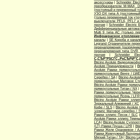
аксессуары
|
Schneider Elec
преобразователи M-MAX, D
(постояный и переменный то
УЗО DX типа А (постоянный
(только переменный ток уте
выключатели PFL6, PFL7 и
прочие
|
Schneider Electric
Дифференциальные автома
Multi 9 типа АС (только п
Инфракрасное отопление
каналы
|
SE Короба и кана
Legrand Ограничители пере
перенапряжения (разрядник
перенапряжения типа OVR
прочие
|
Schneider Ele
С‚СЂР°РЅСЃС„РѕСЂРјР°С‚
Bticino Axolute Видеодомоф
Axolute Принадлежности
|
B
Axolute Рамки прямоугол
прямоугольные Венге / LW
Серебро / SA
|
Bticino Axol
прямоугольные Матовое Сте
Bticino Axolute Рамки прям
прямоугольные Титан / NX
Рамки прямоугольные Черн
прямоугольные Ясень / LFR
Bticino Axolute Рамки элл
Зеркальный Алюминий / XC
Кофе / SLS
|
Bticino Axolut
эллипс Матовое серебро / 
Рамки эллипс Песок / SLC
Axolute Рамки эллипс Темны
LCA
|
Bticino Axolute Суппор
(LT) Рамки Груша / LPR
|
Bti
Рамки Желе Оранжевое / A
Рамки Жемчужный Лазурный
Мягкий Титан / TA
|
Bticino 