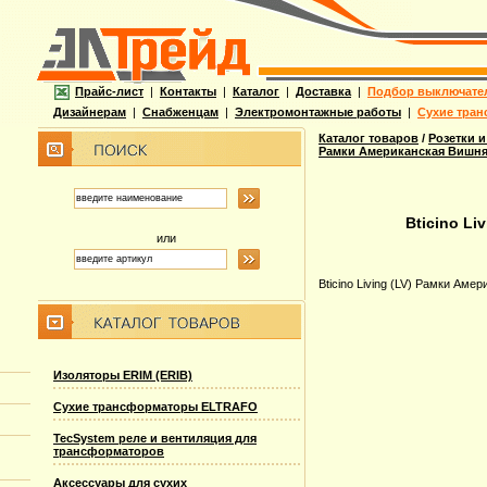
Прайс-лист
|
Контакты
|
Каталог
|
Доставка
|
Подбор выключате
Дизайнерам
|
Снабженцам
|
Электромонтажные работы
|
Сухие тран
Каталог товаров
/
Розетки и
Рамки Американская Вишня
Bticino Li
или
Bticino Living (LV) Рамки Аме
Изоляторы ERIM (ERIB)
Сухие трансформаторы ELTRAFO
TecSystem реле и вентиляция для
трансформаторов
Аксессуары для сухих