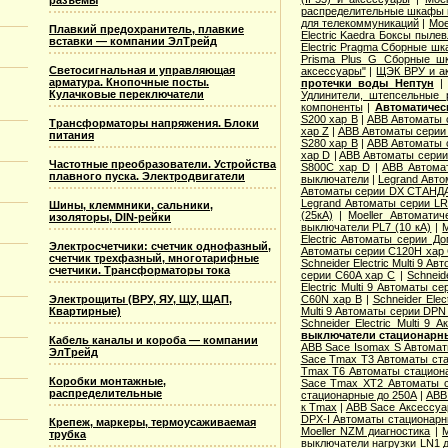
разъемы
распределительные шкафы 
для телекоммуникаций
|
Moe
Плавкий предохранитель, плавкие
Electric Kaedra Боксы пыле
вставки — компании ЭлТрейд
Electric Pragma Сборные ш
Prisma Plus G Сборные ш
Светосигнальная и управляющая
аксессуары"
|
ЩЭК ВРУ и а
арматура. Кнопочные посты.
протечки воды Нептун
Кулачковые переключатели
Удлинители, штепсельные 
компоненты
|
Автоматичес
S200 хар B
|
ABB Автоматы 
Трансформаторы напряжения. Блоки
хар Z
|
ABB Автоматы серии
питания
S280 хар B
|
ABB Автоматы 
хар D
|
ABB Автоматы серии
Частотные преобразователи. Устройства
S800C хар D
|
ABB Автома
плавного пуска. Электродвигатели
выключатели
|
Legrand Авто
Автоматы серии DX СТАНДА
Legrand Автоматы серии LR
Шины, клеммники, сальники,
(25кА)
|
Moeller Автоматич
изоляторы, DIN-рейки
выключатели PL7 (10 кА)
|
M
Electric Aвтоматы серии Д
Электросчетчики: счетчик однофазный,
Автоматы серии C120H хар
счетчик трехфазный, многотарифные
Schneider Electric Multi 9 А
счетчики. Трансформаторы тока
серии C60A хар C
|
Schneid
Electric Multi 9 Автоматы с
Электрощиты (ВРУ, ЯУ, ЩУ, ЩАП,
C60N хар B
|
Schneider Elec
Квартирные)
Multi 9 Автоматы серии DPN
Schneider Electric Multi 9
выключатели стационарн
Кабель каналы и короба — компании
ABB Sace Isomax S Автома
ЭлТрейд
Sace Tmax T3 Автоматы ст
Tmax T6 Автоматы стацион
Коробки монтажные,
Sace Tmax XT2 Автоматы с
распределительные
стационарные до 250А
|
ABB
к Tmax
|
ABB Sace Аксессуа
DPX-I Автоматы стационар
Крепеж, маркеры, термоусаживаемая
Moeller NZM диагностика
|
M
трубка
выключатели нагрузки LN1 