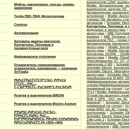
выключатели LZM3, выключа
Муфты, наконечники, гильзы, сжимы,
Moeller Автоматические 
заземление
выключатели нагрузки N2,
Автоматические выключате
исполнение
|
Moeller Аксе
Труба ПВХ, ПНД, Металлорукав
Compact NB Автоматы ста
автоматам
|
Schneider Ele
Crestron
Контакторы. Тепловые и 
модульные и аксессуары
Автоматизация
аксессуары
|
ABB Полупров
времени
|
ABB Тепловые р
выключатели PKZ... (кроме 
Автоматы защиты двигателя.
Автоматические выключат
Контакторы. Тепловые и
аксессуары
|
Moeller Конт
промежуточные реле
аксессуары
|
Moeller Конт
Контакторы DILM40 - DILM
Инфракрасное отопление
аксессуары
|
Moeller Прео
Трансформаторы ST, DT, U
двигателей Z-MS
|
Schneid
Ограничитель перенапряжения,
Schneider Electric Контак
ограничитель напряжения — компании
Schneider Electric Многоф
ЭлТрейд
аксессуары
|
Schneider Elec
преобразователи M-MAX, D
РђРєСЃРµСЃСЃСѓР°СЂС‹ РґР»СЏ
Дифференциальные автома
СЃСѓС…РёС…
Legrand Дифференциальные
С‚СЂР°РЅСЃС„РѕСЂРјР°С‚РѕСЂРѕРІ
переменный ток утечки)
|
Le
PFL4
|
Moeller Дифференциа
Розетки и выключатели BIRONI
Устройства защитного откл
Multi 9 DPN.. VIGI тип AС
Домовой""
|
Schneider Elec
Розетки и выключатели Bticino Axolute
переменный ток утечки)
|
Sc
серия ВД63 тип АС (только
Р’РµРЅС‚РёР»СЏС‚РѕСЂС‹,
контроллеры
|
Schneider E
РЎРёСЃС‚РµРјС‹ РѕС…
Schneider Electric Емкостны
Р»Р°Р¶РґРµРЅРёСЏ, РїРѕРІС‹С€РµРЅРёРµ
Zelio Logic 2
|
Schneider Ele
РјРѕС‰РЅРѕСЃС‚Рё +25% +40%
Фотоэлектрические датчик
переключатели
|
ABB Прочи