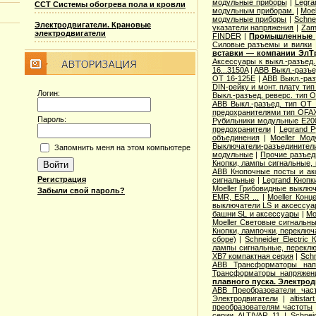
модульные приборы
|
Legra
ССТ Системы обогрева пола и кровли
модульным приборам.
|
Moe
модульные приборы
|
Schne
Электродвигатели. Крановые
указатели напряжения
|
Zam
электродвигатели
FINDER
|
Промышленные р
Cиловые разъемы и вилки
вставки — компании ЭлТ
Аксессуары к выкл.-разъед.
16...3150A
|
ABB Выкл.-разъе
OT 16-125E
|
ABB Выкл.-раз
DIN-рейку и монт. плату ти
Логин:
Выкл.-разъед. реверс. тип 
ABB Выкл.-разъед. тип OT 2
предохранителями тип OFA
Пароль:
Рубильники модульные E200
предохранители
|
Legrand 
объединения
|
Moeller Мо
Выключатели-разъединители
Запомнить меня на этом компьютере
модульные
|
Прочие разъед
Кнопки, лампы сигнальные, 
ABB Кнопочные посты и ак
Регистрация
сигнальные
|
Legrand Кнопк
Moeller Грибовидные выклю
Забыли свой пароль?
EMR, ESR ...
|
Moeller Конц
выключатели LS и аксессу
башни SL и аксессуары
|
Mo
Moeller Световые сигнальн
Кнопки, лампочки, переключ
сборе)
|
Schneider Electri
лампы сигнальные, переклю
XB7 компактная серия
|
Schn
ABB Трансформаторы нап
Трансформаторы напряжен
плавного пуска. Электро
ABB Преобразователи час
Электродвигатели
|
altista
преобразователям частоты
серии ALTIVAR 11
|
Schnei