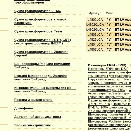
трансформаторов
Сухие трансформаторы TMC
Артикул
Фото
Сухие трансформаторы с литой
L4802LCA
BT LV Ам
изоляцией
L4802/2LCA
BT LV Ам
L4802/3LCA
BT LV Ам
Сухие трансформаторы Tesar
L4803LCA
BT LV Ам
L4826LCA
BT LV Ам
Сухие трансформаторы CTR, CRT (
сухой трансформатор IMEFY )
L4804LCA
BT LV Ам
L4807LCA
BT LV Ам
Сухие трансформаторы Zucchini
Legrand
Шинопроводы Pogliano компании
Изоляторы ERIM (ERIB)
|
ЭлТрейд
Изоляторы ERIM тип DB/P
вентиляция для трансф
Legrand Шинопроводы Zucchini
температуры для трансформ
компании ЭлТрейд
Наружный конвертер
|
Рас
защиты и контроля сухих т
управления/защиты систем
Интеллектуальные системы knx eib —
трансформаторы TMC
|
С
компании ЭлТрейд
Аксессуары TecSystem для
Сухие трансформаторы Zucc
Розетки и выключатели
Сухие трансформаторы Zu
3P+N+PE IP 20
|
Покрытие BT
BT-E AL 100A Шинопровод тр
Домофоны
200A Шинопровод троллейны
Шинопровод троллейный Po
Датчики, таймеры, адапторы
Шинопровод троллейный Po
Шинопровод Pogliano (ал
(алюминивые шинопроводы
Звонки электрические
(алюминивые шинопроводы