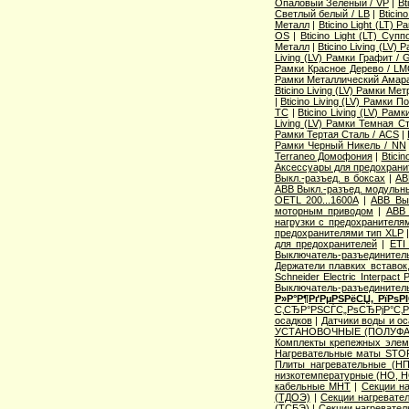
Опаловый Зеленый / VP
|
Bt
Светлый белый / LB
|
Bticin
Металл
|
Bticino Light (LT) 
OS
|
Bticino Light (LT) Суп
Металл
|
Bticino Living (LV
Living (LV) Рамки Графит / 
Рамки Красное Дерево / L
Рамки Металлический Амара
Bticino Living (LV) Рамки Ме
|
Bticino Living (LV) Рамки 
TC
|
Bticino Living (LV) Ра
Living (LV) Рамки Темная С
Рамки Тертая Сталь / ACS
|
Рамки Черный Никель / NN
Terraneo Домофония
|
Btici
Аксессуары для предохрани
Выкл.-разъед. в боксах
|
AB
ABB Выкл.-разъед. модульны
OETL 200...1600A
|
ABB Вык
моторным приводом
|
ABB 
нагрузки с предохранителя
предохранителями тип XLP
для предохранителей
|
ETI
Выключатель-разъединитель
Держатели плавких вставок
Schneider Electric Interpac
Выключатель-разъединител
Р»Р°Р¶РґРµРЅРёСЏ, РїРѕ
С‚СЂР°РЅСЃС„РѕСЂРјР°С‚
осадков
|
Датчики воды и о
УСТАНОВОЧНЫЕ (ПОЛУФА
Комплекты крепежных элем
Нагревательные маты STO
Плиты нагревательные (НП
низкотемпературные (НО, Н
кабельные МНТ
|
Секции н
(ТДОЭ)
|
Секции нагреват
(ТСБЭ)
|
Секции нагревате