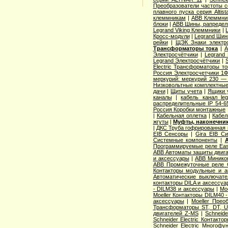
Преобразователи частоты с
плавного пуска серия Altist
клеммникам
|
ABB Клеммник
блоки
|
ABB Шины, рапредел
Legrand Viking Клеммники
|
Кросс-модули
|
Legrand Шин
рейки
|
ЩЭК Знаки электро
Трансформаторы тока
|
A
Электросчётчики
|
Legrand
Legrand Электросчётчики
|
Electric Трансформаторы то
Россия Электросчетчики 1Ф
меркурий: меркурий 230 —
Низковольтные комплектные
дачи
|
Щиты учета
|
Ящики 
каналы
|
кабель канал l
распределительные IP 54-6
Россия Коробки монтажные
|
Кабельная оплетка
|
Кабел
жгуты
|
Муфты, наконечник
|
ДКС Труба гофрированная 
EIB Сенсоры
|
Gira EIB С
Системные компоненты
|
Программируемые реле Easy
ABB Автоматы защиты двига
и аксессуары
|
ABB Миникон
ABB Промежуточные реле 
Контакторы модульные и а
Автоматические выключат
контакторы DILA и аксессуа
- DILM38 и аксессуары
|
Mo
Moeller Контакторы DILM40 
аксессуары
|
Moeller Прео
Трансформаторы ST, DT, U
двигателей Z-MS
|
Schneid
Schneider Electric Контак
Schneider Electric Многоф