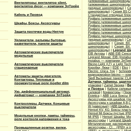
(алюминивые шинопроводы
Вентиляторы: вентилятор silent,
(алюминивые шинопроводы
вентилятор decor — компании ЭлТрейд
(медные шинопроводы)
|
Се
шинопроводы)
|
Серия ВS C
Кабель и Провод
Стандартные отводные блок
Pogliano (алюминивые шино
Pogliano (алюминивые шино
Шкафы, Боксы, Аксессуары
Pogliano (алюминивые шино
Pogliano (алюминивые шино
Защита протечки воды Нептун
Pogliano (алюминивые шино
Pogliano (медные шинопров
(медные шинопроводы)
|
Се
Удлинители, разъемы бытовые,
шинопроводы)
|
Серия ВХ 
разветвители, панели защиты
шинопроводы)
|
Серия ВХ 
шинопроводы)
|
Legrand Ш
Автоматические выключатели
EIB Акторы
|
ABB EIB Сенс
модульные
Legrand Mosaic ЕIB (Instabu
instabus — компании ЭлТре
Автоматические выключатели
Bticino Light (LT) и Light Tec
стационарные
Коробки, Люки
|
EDE
|
Elso
Electric Unica Top
|
Schneid
видеодомофон bticino — ко
Автоматы защиты двигателя.
Siedl Вызывные панели CL
Контакторы. Тепловые и
Датчики, таймеры, адапт
промежуточные реле moeller dilm
упаковке
|
Zamel Звонки
|
Ве
и Провод
|
Кабели силовы
Узо, дифференциальный автомат,
силовой
|
Конвекторы
|
Пров
дифавтомат — компании ЭлТрейд
Estetica
|
ABB Luca Боксы I
Аксессуары для шкафов (про
Аксессуары к шкафам A,B,C,
Контроллеры. Датчики. Концевые
W (навесные)
|
ABB Шкафы т
выключатели
Hensel KV, KG Боксы пласт
Hensel Mi Боксы пустые IP6
Модульные кнопки, лампы, таймеры,
Mi IP65
|
Hensel Шкафы Modi
реле контроля напряжения и тока
аксессуары
|
Legrand Шкафы
Металлические распределит
аксессуары - CI… (IP65) и 
Промышленные розетки, вилки,
(IP55) и аксессуары
|
Moe