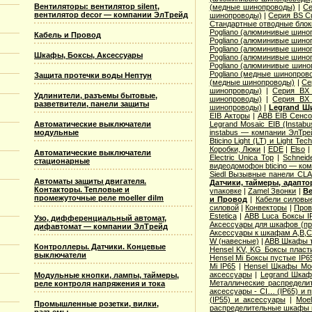
Вентиляторы: вентилятор silent,
(медные шинопроводы)
|
Се
вентилятор decor — компании ЭлТрейд
шинопроводы)
|
Серия ВS C
Стандартные отводные блок
Pogliano (алюминивые шино
Кабель и Провод
Pogliano (алюминивые шино
Pogliano (алюминивые шино
Шкафы, Боксы, Аксессуары
Pogliano (алюминивые шино
Pogliano (алюминивые шино
Pogliano (медные шинопров
Защита протечки воды Нептун
(медные шинопроводы)
|
Се
шинопроводы)
|
Серия ВХ 
Удлинители, разъемы бытовые,
шинопроводы)
|
Серия ВХ 
разветвители, панели защиты
шинопроводы)
|
Legrand Ш
EIB Акторы
|
ABB EIB Сенс
Автоматические выключатели
Legrand Mosaic ЕIB (Instabu
модульные
instabus — компании ЭлТре
Bticino Light (LT) и Light Tec
Коробки, Люки
|
EDE
|
Elso
Автоматические выключатели
Electric Unica Top
|
Schneid
стационарные
видеодомофон bticino — ко
Siedl Вызывные панели CL
Автоматы защиты двигателя.
Датчики, таймеры, адапт
Контакторы. Тепловые и
упаковке
|
Zamel Звонки
|
Ве
промежуточные реле moeller dilm
и Провод
|
Кабели силовы
силовой
|
Конвекторы
|
Пров
Estetica
|
ABB Luca Боксы I
Узо, дифференциальный автомат,
Аксессуары для шкафов (про
дифавтомат — компании ЭлТрейд
Аксессуары к шкафам A,B,C,
W (навесные)
|
ABB Шкафы т
Контроллеры. Датчики. Концевые
Hensel KV, KG Боксы пласт
выключатели
Hensel Mi Боксы пустые IP6
Mi IP65
|
Hensel Шкафы Modi
аксессуары
|
Legrand Шкафы
Модульные кнопки, лампы, таймеры,
Металлические распределит
реле контроля напряжения и тока
аксессуары - CI… (IP65) и 
(IP55) и аксессуары
|
Moe
Промышленные розетки, вилки,
распределительные шкафы 