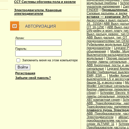
ССТ Системы обогрева пола и кровли
модульные приборы
|
Schne
указатели напряжения
|
Zam
FINDER
|
Промышленные р
Электродвигатели. Крановые
Cиловые разъемы и вилки
электродвигатели
вставки — компании ЭлТ
Аксессуары к выкл.-разъед.
16...3150A
|
ABB Выкл.-разъе
OT 16-125E
|
ABB Выкл.-раз
DIN-рейку и монт. плату ти
Выкл.-разъед. реверс. тип 
ABB Выкл.-разъед. тип OT 2
Логин:
предохранителями тип OFA
Рубильники модульные E200
предохранители
|
Legrand 
Пароль:
объединения
|
Moeller Мо
Выключатели-разъединители
модульные
|
Прочие разъед
Запомнить меня на этом компьютере
Кнопки, лампы сигнальные, 
ABB Кнопочные посты и ак
сигнальные
|
Legrand Кнопк
Moeller Грибовидные выклю
Регистрация
EMR, ESR ...
|
Moeller Конц
Забыли свой пароль?
выключатели LS и аксессу
башни SL и аксессуары
|
Mo
Moeller Световые сигнальн
Кнопки, лампочки, переключ
сборе)
|
Schneider Electri
лампы сигнальные, переклю
XB7 компактная серия
|
Schn
ABB Трансформаторы нап
Трансформаторы напряжен
плавного пуска. Электро
ABB Преобразователи час
Электродвигатели
|
altista
преобразователям частоты
серии ALTIVAR 11
|
Schnei
Преобразователи частоты с