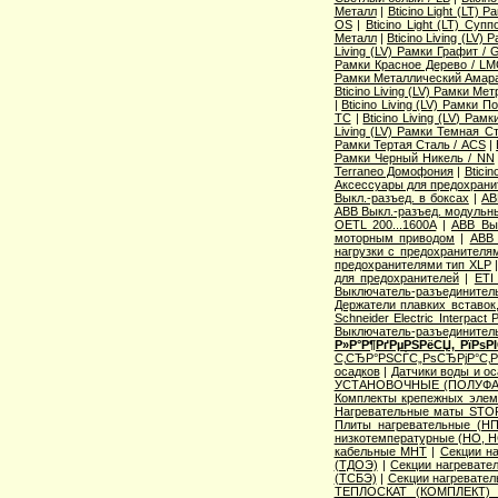
Металл
|
Bticino Light (LT) 
OS
|
Bticino Light (LT) Суп
Металл
|
Bticino Living (LV
Living (LV) Рамки Графит / 
Рамки Красное Дерево / L
Рамки Металлический Амара
Bticino Living (LV) Рамки Ме
|
Bticino Living (LV) Рамки 
TC
|
Bticino Living (LV) Ра
Living (LV) Рамки Темная С
Рамки Тертая Сталь / ACS
|
Рамки Черный Никель / NN
Terraneo Домофония
|
Btici
Аксессуары для предохрани
Выкл.-разъед. в боксах
|
AB
ABB Выкл.-разъед. модульны
OETL 200...1600A
|
ABB Вык
моторным приводом
|
ABB 
нагрузки с предохранителя
предохранителями тип XLP
для предохранителей
|
ETI
Выключатель-разъединитель
Держатели плавких вставок
Schneider Electric Interpac
Выключатель-разъединител
Р»Р°Р¶РґРµРЅРёСЏ, РїРѕ
С‚СЂР°РЅСЃС„РѕСЂРјР°С‚
осадков
|
Датчики воды и о
УСТАНОВОЧНЫЕ (ПОЛУФА
Комплекты крепежных элем
Нагревательные маты STO
Плиты нагревательные (НП
низкотемпературные (НО, Н
кабельные МНТ
|
Секции н
(ТДОЭ)
|
Секции нагреват
(ТСБЭ)
|
Секции нагревате
ТЕПЛОСКАТ (КОМПЛЕКТ)