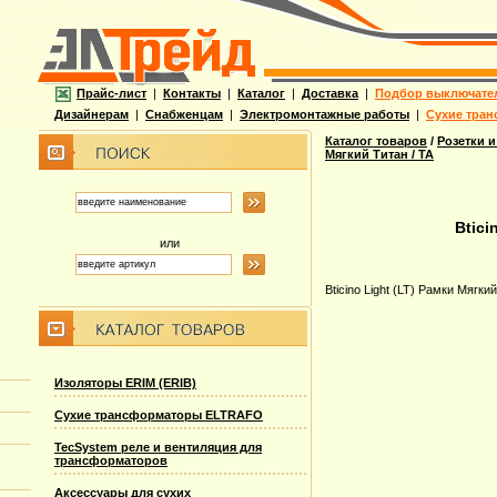
Прайс-лист
|
Контакты
|
Каталог
|
Доставка
|
Подбор выключате
Дизайнерам
|
Снабженцам
|
Электромонтажные работы
|
Сухие тран
Каталог товаров
/
Розетки и
Мягкий Титан / TA
Btici
или
Bticino Light (LT) Рамки Мягкий
Изоляторы ERIM (ERIB)
Сухие трансформаторы ELTRAFO
TecSystem реле и вентиляция для
трансформаторов
Аксессуары для сухих