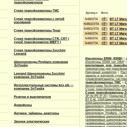
трансформаторов
Сухие трансформаторы TMC
Артикул
Фото
Сухие трансформаторы с литой
N4802TA
BT LT Мягк
изоляцией
N4802/2TA
BT LT Мягк
N4802/3TA
BT LT Мягк
Сухие трансформаторы Tesar
N4803TA
BT LT Мягк
N4804TA
BT LT Мягк
Сухие трансформаторы CTR, CRT (
сухой трансформатор IMEFY )
N4807TA
BT LT Мягк
Сухие трансформаторы Zucchini
Legrand
Изоляторы ERIM (ERIB)
|
Шинопроводы Pogliano компании
Изоляторы ERIM тип DB/P
ЭлТрейд
вентиляция для трансф
температуры для трансформ
Наружный конвертер
|
Рас
Legrand Шинопроводы Zucchini
защиты и контроля сухих т
компании ЭлТрейд
управления/защиты систем
трансформаторы TMC
|
С
Интеллектуальные системы knx eib —
Аксессуары TecSystem для
компании ЭлТрейд
Сухие трансформаторы Zucc
Сухие трансформаторы Zu
3P+N+PE IP 20
|
Покрытие BT
Розетки и выключатели
BT-E AL 100A Шинопровод тр
200A Шинопровод троллейны
Домофоны
Шинопровод троллейный Po
Шинопровод троллейный Po
Шинопровод Pogliano (ал
Датчики, таймеры, адапторы
(алюминивые шинопроводы
(алюминивые шинопроводы
Звонки электрические
(алюминивые шинопроводы
(алюминивые шинопроводы