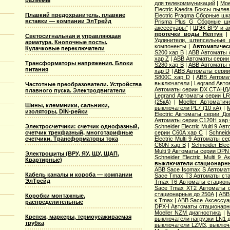
разъемы
для телекоммуникаций
|
Moe
Electric Kaedra Боксы пыле
Плавкий предохранитель, плавкие
Electric Pragma Сборные ш
вставки — компании ЭлТрейд
Prisma Plus G Сборные ш
аксессуары"
|
ЩЭК ВРУ и а
протечки воды Нептун
Светосигнальная и управляющая
Удлинители, штепсельные 
арматура. Кнопочные посты.
компоненты
|
Автоматичес
Кулачковые переключатели
S200 хар B
|
ABB Автоматы 
хар Z
|
ABB Автоматы серии
Трансформаторы напряжения. Блоки
S280 хар B
|
ABB Автоматы 
питания
хар D
|
ABB Автоматы серии
S800C хар D
|
ABB Автома
выключатели
|
Legrand Авто
Частотные преобразователи. Устройства
Автоматы серии DX СТАНДА
плавного пуска. Электродвигатели
Legrand Автоматы серии LR
(25кА)
|
Moeller Автоматич
Шины, клеммники, сальники,
выключатели PL7 (10 кА)
|
M
изоляторы, DIN-рейки
Electric Aвтоматы серии Д
Автоматы серии C120H хар
Электросчетчики: счетчик однофазный,
Schneider Electric Multi 9 А
счетчик трехфазный, многотарифные
серии C60A хар C
|
Schneid
счетчики. Трансформаторы тока
Electric Multi 9 Автоматы с
C60N хар B
|
Schneider Elec
Multi 9 Автоматы серии DPN
Электрощиты (ВРУ, ЯУ, ЩУ, ЩАП,
Schneider Electric Multi 9
Квартирные)
выключатели стационарн
ABB Sace Isomax S Автома
Кабель каналы и короба — компании
Sace Tmax T3 Автоматы ст
ЭлТрейд
Tmax T6 Автоматы стацион
Sace Tmax XT2 Автоматы с
стационарные до 250А
|
ABB
Коробки монтажные,
к Tmax
|
ABB Sace Аксессуа
распределительные
DPX-I Автоматы стационар
Moeller NZM диагностика
|
M
Крепеж, маркеры, термоусаживаемая
выключатели нагрузки LN1 
трубка
выключатели LZM3, выключа