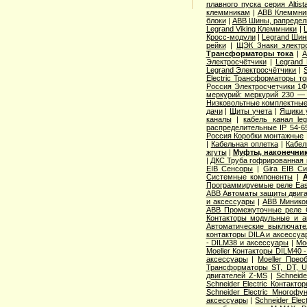
плавного пуска серия Altist
клеммникам
|
ABB Клеммник
блоки
|
ABB Шины, рапредел
Legrand Viking Клеммники
|
Кросс-модули
|
Legrand Шин
рейки
|
ЩЭК Знаки электро
Трансформаторы тока
|
A
Электросчётчики
|
Legrand
Legrand Электросчётчики
|
Electric Трансформаторы то
Россия Электросчетчики 1Ф
меркурий: меркурий 230 —
Низковольтные комплектные
дачи
|
Щиты учета
|
Ящики 
каналы
|
кабель канал l
распределительные IP 54-6
Россия Коробки монтажные
|
Кабельная оплетка
|
Кабел
жгуты
|
Муфты, наконечник
|
ДКС Труба гофрированная 
EIB Сенсоры
|
Gira EIB С
Системные компоненты
|
Программируемые реле Easy
ABB Автоматы защиты двига
и аксессуары
|
ABB Миникон
ABB Промежуточные реле 
Контакторы модульные и а
Автоматические выключат
контакторы DILA и аксессуа
- DILM38 и аксессуары
|
Mo
Moeller Контакторы DILM40 
аксессуары
|
Moeller Прео
Трансформаторы ST, DT, U
двигателей Z-MS
|
Schneid
Schneider Electric Контак
Schneider Electric Многоф
аксессуары
|
Schneider Elec