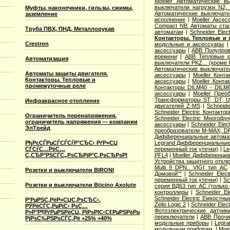
Moeller Автоматические 
выключатели нагрузки N2,
Муфты, наконечники, гильзы, сжимы,
Автоматические выключате
заземление
исполнение
|
Moeller Аксе
Compact NB Автоматы ста
Труба ПВХ, ПНД, Металлорукав
автоматам
|
Schneider Ele
Контакторы. Тепловые и 
Crestron
модульные и аксессуары
аксессуары
|
ABB Полупров
времени
|
ABB Тепловые р
Автоматизация
выключатели PKZ... (кроме 
Автоматические выключат
Автоматы защиты двигателя.
аксессуары
|
Moeller Конт
Контакторы. Тепловые и
аксессуары
|
Moeller Конт
промежуточные реле
Контакторы DILM40 - DILM
аксессуары
|
Moeller Прео
Трансформаторы ST, DT, U
Инфракрасное отопление
двигателей Z-MS
|
Schneid
Schneider Electric Контак
Ограничитель перенапряжения,
Schneider Electric Многоф
ограничитель напряжения — компании
аксессуары
|
Schneider Elec
ЭлТрейд
преобразователи M-MAX, D
Дифференциальные автома
РђРєСЃРµСЃСЃСѓР°СЂС‹ РґР»СЏ
Legrand Дифференциальные
СЃСѓС…РёС…
переменный ток утечки)
|
Le
С‚СЂР°РЅСЃС„РѕСЂРјР°С‚РѕСЂРѕРІ
PFL4
|
Moeller Дифференциа
Устройства защитного откл
Multi 9 DPN.. VIGI тип AС
Розетки и выключатели BIRONI
Домовой""
|
Schneider Elec
переменный ток утечки)
|
Sc
Розетки и выключатели Bticino Axolute
серия ВД63 тип АС (только
контроллеры
|
Schneider E
Schneider Electric Емкостны
Р’РµРЅС‚РёР»СЏС‚РѕСЂС‹,
Zelio Logic 2
|
Schneider Ele
РЎРёСЃС‚РµРјС‹ РѕС…
Фотоэлектрические датчик
Р»Р°Р¶РґРµРЅРёСЏ, РїРѕРІС‹С€РµРЅРёРµ
переключатели
|
ABB Прочи
РјРѕС‰РЅРѕСЃС‚Рё +25% +40%
модульные приборы
|
Legra
модульным приборам.
|
Moe