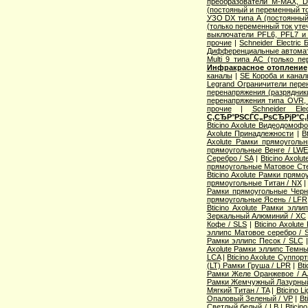
преобразователи M-MAX, D
(постояный и переменный то
УЗО DX типа А (постоянный
(только переменный ток уте
выключатели PFL6, PFL7 и
прочие
|
Schneider Electric
Дифференциальные автома
Multi 9 типа АС (только п
Инфракрасное отопление
каналы
|
SE Короба и кана
Legrand Ограничители пере
перенапряжения (разрядник
перенапряжения типа OVR
прочие
|
Schneider Ele
С‚СЂР°РЅСЃС„РѕСЂРјР°С‚
Bticino Axolute Видеодомоф
Axolute Принадлежности
|
B
Axolute Рамки прямоугол
прямоугольные Венге / LW
Серебро / SA
|
Bticino Axol
прямоугольные Матовое Сте
Bticino Axolute Рамки прям
прямоугольные Титан / NX
Рамки прямоугольные Черн
прямоугольные Ясень / LFR
Bticino Axolute Рамки элл
Зеркальный Алюминий / XC
Кофе / SLS
|
Bticino Axolut
эллипс Матовое серебро / 
Рамки эллипс Песок / SLC
Axolute Рамки эллипс Темны
LCA
|
Bticino Axolute Суппор
(LT) Рамки Груша / LPR
|
Bti
Рамки Желе Оранжевое / A
Рамки Жемчужный Лазурный
Мягкий Титан / TA
|
Bticino 
Опаловый Зеленый / VP
|
Bt
Светлый белый / LB
|
Bticin