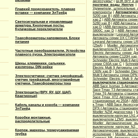
разъемы
аксессуары"
|
ЩЭК ВРУ и а
протечки воды Нептун
Удлинители, штепсельные 
Плавкий предохранитель, плавкие
компоненты
|
Автоматичес
вставки — компании ЭлТрейд
S200 хар B
|
ABB Автоматы 
хар Z
|
ABB Автоматы серии
Светосигнальная и управляющая
S280 хар B
|
ABB Автоматы 
арматура. Кнопочные посты.
хар D
|
ABB Автоматы серии
Кулачковые переключатели
S800C хар D
|
ABB Автома
выключатели
|
Legrand Авто
Трансформаторы напряжения. Блоки
Автоматы серии DX СТАНДА
питания
Legrand Автоматы серии LR
(25кА)
|
Moeller Автоматич
выключатели PL7 (10 кА)
|
M
Частотные преобразователи. Устройства
Electric Aвтоматы серии Д
плавного пуска. Электродвигатели
Автоматы серии C120H хар
Schneider Electric Multi 9 А
Шины, клеммники, сальники,
серии C60A хар C
|
Schneid
изоляторы, DIN-рейки
Electric Multi 9 Автоматы с
C60N хар B
|
Schneider Elec
Multi 9 Автоматы серии DPN
Электросчетчики: счетчик однофазный,
Schneider Electric Multi 9
счетчик трехфазный, многотарифные
выключатели стационарн
счетчики. Трансформаторы тока
ABB Sace Isomax S Автома
Sace Tmax T3 Автоматы ст
Электрощиты (ВРУ, ЯУ, ЩУ, ЩАП,
Tmax T6 Автоматы стацион
Квартирные)
Sace Tmax XT2 Автоматы с
стационарные до 250А
|
ABB
к Tmax
|
ABB Sace Аксессуа
Кабель каналы и короба — компании
DPX-I Автоматы стационар
ЭлТрейд
Moeller NZM диагностика
|
M
выключатели нагрузки LN1 
Коробки монтажные,
выключатели LZM3, выключа
распределительные
Moeller Автоматические 
выключатели нагрузки N2,
Крепеж, маркеры, термоусаживаемая
Автоматические выключате
трубка
исполнение
|
Moeller Аксе
Compact NB Автоматы ста