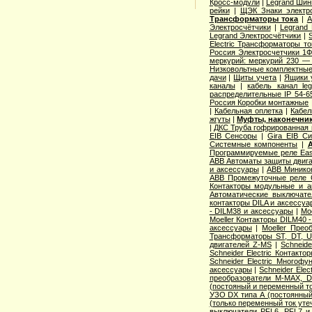
Кросс-модули
|
Legrand Шин
рейки
|
ЩЭК Знаки электро
Трансформаторы тока
|
A
Электросчётчики
|
Legrand
Legrand Электросчётчики
|
Electric Трансформаторы то
Россия Электросчетчики 1Ф
меркурий: меркурий 230 —
Низковольтные комплектные
дачи
|
Щиты учета
|
Ящики 
каналы
|
кабель канал l
распределительные IP 54-6
Россия Коробки монтажные
|
Кабельная оплетка
|
Кабел
жгуты
|
Муфты, наконечник
|
ДКС Труба гофрированная 
EIB Сенсоры
|
Gira EIB С
Системные компоненты
|
Программируемые реле Easy
ABB Автоматы защиты двига
и аксессуары
|
ABB Миникон
ABB Промежуточные реле 
Контакторы модульные и а
Автоматические выключат
контакторы DILA и аксессуа
- DILM38 и аксессуары
|
Mo
Moeller Контакторы DILM40 
аксессуары
|
Moeller Прео
Трансформаторы ST, DT, U
двигателей Z-MS
|
Schneid
Schneider Electric Контак
Schneider Electric Многоф
аксессуары
|
Schneider Elec
преобразователи M-MAX, D
(постояный и переменный то
УЗО DX типа А (постоянный
(только переменный ток уте
выключатели PFL6, PFL7 и