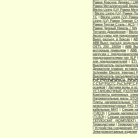
Рамки Красное Дерево / L
Рамки Металлический Амара
Bticino Living (LV) Рамки Ме
|
Bticino Living (LV) Рамки 
TC
|
Bticino Living (LV) Ра
Living (LV) Рамки Темная С
Рамки Тертая Сталь / ACS
|
Рамки Черный Никель / NN
Terraneo Домофония
|
Btici
Аксессуары для предохрани
Выкл.-разъед. в боксах
|
AB
ABB Выкл.-разъед. модульны
OETL 200...1600A
|
ABB Вык
моторным приводом
|
ABB 
нагрузки с предохранителя
предохранителями тип XLP
для предохранителей
|
ETI
Выключатель-разъединитель
Держатели плавких вставок
Schneider Electric Interpac
Выключатель-разъединител
Р»Р°Р¶РґРµРЅРёСЏ, РїРѕ
С‚СЂР°РЅСЃС„РѕСЂРјР°С‚
осадков
|
Датчики воды и о
УСТАНОВОЧНЫЕ (ПОЛУФА
Комплекты крепежных элем
Нагревательные маты STO
Плиты нагревательные (НП
низкотемпературные (НО, Н
кабельные МНТ
|
Секции н
(ТДОЭ)
|
Секции нагреват
(ТСБЭ)
|
Секции нагревате
ТЕПЛОСКАТ (КОМПЛЕКТ)
Термодатчики
|
Терморегуля
|
Устройства соединения (
Электромонтажные изделия