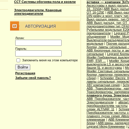
ССТ Системы обогрева пола и кровли
вставки — компании ЭлТ
Аксессуары к выкл.-разъед.
16...3150A
|
ABB Выкл.-разъе
Электродвигатели. Крановые
OT 16-125E
|
ABB Выкл.-раз
электродвигатели
DIN-рейку и монт. плату ти
Выкл.-разъед. реверс. тип 
ABB Выкл.-разъед. тип OT 2
предохранителями тип OFA
Рубильники модульные E200
предохранители
|
Legrand 
объединения
|
Moeller Мо
Логин:
Выключатели-разъединители
модульные
|
Прочие разъед
Кнопки, лампы сигнальные, 
Пароль:
ABB Кнопочные посты и ак
сигнальные
|
Legrand Кнопк
Moeller Грибовидные выклю
Запомнить меня на этом компьютере
EMR, ESR ...
|
Moeller Конц
выключатели LS и аксессу
башни SL и аксессуары
|
Mo
Moeller Световые сигнальн
Регистрация
Кнопки, лампочки, переключ
Забыли свой пароль?
сборе)
|
Schneider Electri
лампы сигнальные, переклю
XB7 компактная серия
|
Schn
ABB Трансформаторы нап
Трансформаторы напряжен
плавного пуска. Электро
ABB Преобразователи час
Электродвигатели
|
altista
преобразователям частоты
серии ALTIVAR 11
|
Schnei
Преобразователи частоты с
плавного пуска серия Altist
клеммникам
|
ABB Клеммник
блоки
|
ABB Шины, рапредел
Legrand Viking Клеммники
|