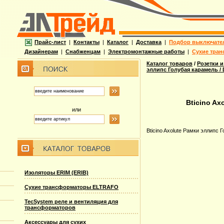
Прайс-лист
|
Контакты
|
Каталог
|
Доставка
|
Подбор выключате
Дизайнерам
|
Снабженцам
|
Электромонтажные работы
|
Сухие тран
Каталог товаров
/
Розетки и
эллипс Голубая карамель /
Bticino Ax
или
Bticino Axolute Рамки эллипс 
Изоляторы ERIM (ERIB)
Сухие трансформаторы ELTRAFO
TecSystem реле и вентиляция для
трансформаторов
Аксессуары для сухих