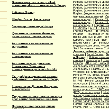
Pogliano (алюминивые шино
Вентиляторы: вентилятор silent,
Pogliano (алюминивые шино
вентилятор decor — компании ЭлТрейд
Pogliano (алюминивые шино
Pogliano (алюминивые шино
Кабель и Провод
Pogliano (медные шинопров
(медные шинопроводы)
|
Се
Шкафы, Боксы, Аксессуары
шинопроводы)
|
Серия ВХ 
шинопроводы)
|
Серия ВХ 
шинопроводы)
|
Legrand Ш
Защита протечки воды Нептун
EIB Акторы
|
ABB EIB Сенс
Legrand Mosaic ЕIB (Instabu
Удлинители, разъемы бытовые,
instabus — компании ЭлТре
разветвители, панели защиты
Bticino Light (LT) и Light Tec
Коробки, Люки
|
EDE
|
Elso
Electric Unica Top
|
Schneid
Автоматические выключатели
видеодомофон bticino — ко
модульные
Siedl Вызывные панели CL
Датчики, таймеры, адапт
Автоматические выключатели
упаковке
|
Zamel Звонки
|
Ве
стационарные
и Провод
|
Кабели силовы
силовой
|
Конвекторы
|
Пров
Estetica
|
ABB Luca Боксы I
Автоматы защиты двигателя.
Аксессуары для шкафов (про
Контакторы. Тепловые и
Аксессуары к шкафам A,B,C,
промежуточные реле moeller dilm
W (навесные)
|
ABB Шкафы т
Hensel KV, KG Боксы пласт
Узо, дифференциальный автомат,
Hensel Mi Боксы пустые IP6
дифавтомат — компании ЭлТрейд
Mi IP65
|
Hensel Шкафы Modi
аксессуары
|
Legrand Шкафы
Контроллеры. Датчики. Концевые
Металлические распределит
выключатели
аксессуары - CI… (IP65) и 
(IP55) и аксессуары
|
Moe
распределительные шкафы 
Модульные кнопки, лампы, таймеры,
для телекоммуникаций
|
Moe
реле контроля напряжения и тока
Electric Kaedra Боксы пыле
Electric Pragma Сборные ш
Промышленные розетки, вилки,
Prisma Plus G Сборные ш