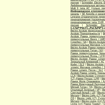
прочие
|
Schneider Electric
Дифференциальные автома
Multi 9 типа АС (только п
Инфракрасное отопление
каналы
|
SE Короба и кана
Legrand Ограничители пере
перенапряжения (разрядник
перенапряжения типа OVR
прочие
|
Schneider Ele
С‚СЂР°РЅСЃС„РѕСЂРјР°С‚
Bticino Axolute Видеодомоф
Axolute Принадлежности
|
B
Axolute Рамки прямоугол
прямоугольные Венге / LW
Серебро / SA
|
Bticino Axol
прямоугольные Матовое Сте
Bticino Axolute Рамки прям
прямоугольные Титан / NX
Рамки прямоугольные Черн
прямоугольные Ясень / LFR
Bticino Axolute Рамки элл
Зеркальный Алюминий / XC
Кофе / SLS
|
Bticino Axolut
эллипс Матовое серебро / 
Рамки эллипс Песок / SLC
Axolute Рамки эллипс Темны
LCA
|
Bticino Axolute Суппор
(LT) Рамки Груша / LPR
|
Bti
Рамки Желе Оранжевое / A
Рамки Жемчужный Лазурный
Мягкий Титан / TA
|
Bticino 
Опаловый Зеленый / VP
|
Bt
Светлый белый / LB
|
Bticin
Металл
|
Bticino Light (LT) 
OS
|
Bticino Light (LT) Суп
Металл
|
Bticino Living (LV
Living (LV) Рамки Графит / 