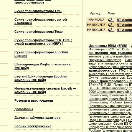
трансформаторов
Сухие трансформаторы TMC
Артикул
Фото
Сухие трансформаторы с литой
HB4802DZ
BT Axolu
изоляцией
HB4802/2DZ
BT Axolu
HB4802/3DZ
BT Axolu
Сухие трансформаторы Tesar
Сухие трансформаторы CTR, CRT (
сухой трансформатор IMEFY )
Изоляторы ERIM (ERIB)
|
Изоляторы ERIM тип DB/P
Сухие трансформаторы Zucchini
вентиляция для трансф
Legrand
температуры для трансформ
Наружный конвертер
|
Рас
защиты и контроля сухих т
Шинопроводы Pogliano компании
управления/защиты систем
ЭлТрейд
трансформаторы TMC
|
С
Аксессуары TecSystem для
Legrand Шинопроводы Zucchini
Сухие трансформаторы Zucc
компании ЭлТрейд
Сухие трансформаторы Zu
3P+N+PE IP 20
|
Покрытие BT
BT-E AL 100A Шинопровод тр
Интеллектуальные системы knx eib —
200A Шинопровод троллейны
компании ЭлТрейд
Шинопровод троллейный Po
Шинопровод троллейный Po
Розетки и выключатели
Шинопровод Pogliano (ал
(алюминивые шинопроводы
Домофоны
(алюминивые шинопроводы
(алюминивые шинопроводы
(алюминивые шинопроводы
Датчики, таймеры, адапторы
(медные шинопроводы)
|
Се
шинопроводы)
|
Серия ВS C
Звонки электрические
Стандартные отводные блок
Pogliano (алюминивые шино