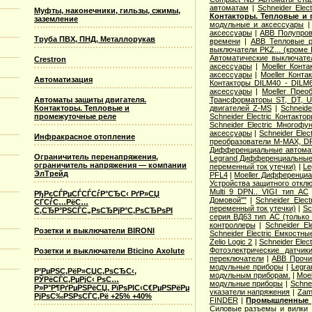
автоматам
|
Schneider Ele
Муфты, наконечники, гильзы, сжимы,
Контакторы. Тепловые и 
заземление
модульные и аксессуары
аксессуары
|
ABB Полупров
Труба ПВХ, ПНД, Металлорукав
времени
|
ABB Тепловые р
выключатели PKZ... (кроме 
Автоматические выключат
Crestron
аксессуары
|
Moeller Конт
аксессуары
|
Moeller Конт
Автоматизация
Контакторы DILM40 - DILM
аксессуары
|
Moeller Прео
Автоматы защиты двигателя.
Трансформаторы ST, DT, U
Контакторы. Тепловые и
двигателей Z-MS
|
Schneid
промежуточные реле
Schneider Electric Контак
Schneider Electric Многоф
аксессуары
|
Schneider Elec
Инфракрасное отопление
преобразователи M-MAX, D
Дифференциальные автома
Ограничитель перенапряжения,
Legrand Дифференциальные
ограничитель напряжения — компании
переменный ток утечки)
|
Le
ЭлТрейд
PFL4
|
Moeller Дифференциа
Устройства защитного откл
Multi 9 DPN.. VIGI тип AС
РђРєСЃРµСЃСЃСѓР°СЂС‹ РґР»СЏ
Домовой""
|
Schneider Elec
СЃСѓС…РёС…
переменный ток утечки)
|
Sc
С‚СЂР°РЅСЃС„РѕСЂРјР°С‚РѕСЂРѕРІ
серия ВД63 тип АС (только
контроллеры
|
Schneider E
Розетки и выключатели BIRONI
Schneider Electric Емкостны
Zelio Logic 2
|
Schneider Ele
Фотоэлектрические датчик
Розетки и выключатели Bticino Axolute
переключатели
|
ABB Прочи
модульные приборы
|
Legra
Р’РµРЅС‚РёР»СЏС‚РѕСЂС‹,
модульным приборам.
|
Moe
РЎРёСЃС‚РµРјС‹ РѕС…
модульные приборы
|
Schne
Р»Р°Р¶РґРµРЅРёСЏ, РїРѕРІС‹С€РµРЅРёРµ
указатели напряжения
|
Zam
РјРѕС‰РЅРѕСЃС‚Рё +25% +40%
FINDER
|
Промышленные р
Cиловые разъемы и вилки