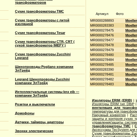
трансформаторов
Сухие трансформаторы TMC
Артикул
Фото
Сухие трансформаторы с литой
MR0000288893
Moelle
изоляцией
MR0000283383
Moelle
MR0000278475
Moelle
Сухие трансформаторы Tesar
MR0000278476
Moelle
MR0000278477
Moelle
Сухие трансформаторы CTR, CRT (
MR0000278478
Moelle
сухой трансформатор IMEFY )
MR0000278479
Moelle
Сухие трансформаторы Zucchini
MR0000278480
Moelle
Legrand
MR0000278484
Moelle
MR0000278485
Moelle
Шинопроводы Pogliano компании
MR0000283390
Moelle
ЭлТрейд
MR0000278481
Moelle
Legrand Шинопроводы Zucchini
MR0000278482
Moelle
компании ЭлТрейд
MR0000278483
Moelle
Интеллектуальные системы knx eib —
компании ЭлТрейд
Изоляторы ERIM (ERIB)
|
Изоляторы ERIM тип DB/P
Розетки и выключатели
вентиляция для трансф
температуры для трансформ
Домофоны
Наружный конвертер
|
Рас
защиты и контроля сухих т
Датчики, таймеры, адапторы
управления/защиты систем
трансформаторы TMC
|
С
Аксессуары TecSystem для
Звонки электрические
Сухие трансформаторы Zucc