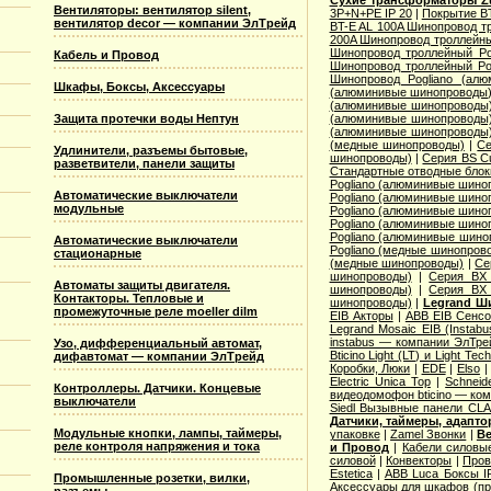
Сухие трансформаторы Zu
Вентиляторы: вентилятор silent,
3P+N+PE IP 20
|
Покрытие BT
вентилятор decor — компании ЭлТрейд
BT-E AL 100A Шинопровод тр
200A Шинопровод троллейны
Шинопровод троллейный Po
Кабель и Провод
Шинопровод троллейный Po
Шинопровод Pogliano (ал
Шкафы, Боксы, Аксессуары
(алюминивые шинопроводы
(алюминивые шинопроводы
Защита протечки воды Нептун
(алюминивые шинопроводы
(алюминивые шинопроводы
(медные шинопроводы)
|
Се
Удлинители, разъемы бытовые,
шинопроводы)
|
Серия ВS C
разветвители, панели защиты
Стандартные отводные блок
Pogliano (алюминивые шино
Автоматические выключатели
Pogliano (алюминивые шино
модульные
Pogliano (алюминивые шино
Pogliano (алюминивые шино
Pogliano (алюминивые шино
Автоматические выключатели
Pogliano (медные шинопров
стационарные
(медные шинопроводы)
|
Се
шинопроводы)
|
Серия ВХ 
Автоматы защиты двигателя.
шинопроводы)
|
Серия ВХ 
Контакторы. Тепловые и
шинопроводы)
|
Legrand Ш
промежуточные реле moeller dilm
EIB Акторы
|
ABB EIB Сенс
Legrand Mosaic ЕIB (Instabu
instabus — компании ЭлТре
Узо, дифференциальный автомат,
Bticino Light (LT) и Light Tec
дифавтомат — компании ЭлТрейд
Коробки, Люки
|
EDE
|
Elso
Electric Unica Top
|
Schneid
Контроллеры. Датчики. Концевые
видеодомофон bticino — ко
выключатели
Siedl Вызывные панели CL
Датчики, таймеры, адапт
Модульные кнопки, лампы, таймеры,
упаковке
|
Zamel Звонки
|
Ве
реле контроля напряжения и тока
и Провод
|
Кабели силовы
силовой
|
Конвекторы
|
Пров
Estetica
|
ABB Luca Боксы I
Промышленные розетки, вилки,
Аксессуары для шкафов (про