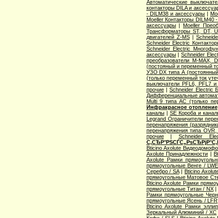
Автоматические выключат
контакторы DILA и аксессуа
- DILM38 и аксессуары
|
Mo
Moeller Контакторы DILM40 
аксессуары
|
Moeller Прео
Трансформаторы ST, DT, U
двигателей Z-MS
|
Schneid
Schneider Electric Контак
Schneider Electric Многоф
аксессуары
|
Schneider Elec
преобразователи M-MAX, D
(постояный и переменный то
УЗО DX типа А (постоянный
(только переменный ток уте
выключатели PFL6, PFL7 и
прочие
|
Schneider Electric
Дифференциальные автома
Multi 9 типа АС (только п
Инфракрасное отопление
каналы
|
SE Короба и кана
Legrand Ограничители пере
перенапряжения (разрядник
перенапряжения типа OVR
прочие
|
Schneider Ele
С‚СЂР°РЅСЃС„РѕСЂРјР°С‚
Bticino Axolute Видеодомоф
Axolute Принадлежности
|
B
Axolute Рамки прямоугол
прямоугольные Венге / LW
Серебро / SA
|
Bticino Axol
прямоугольные Матовое Сте
Bticino Axolute Рамки прям
прямоугольные Титан / NX
Рамки прямоугольные Черн
прямоугольные Ясень / LFR
Bticino Axolute Рамки элл
Зеркальный Алюминий / XC