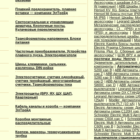
разъемы
Аксессуары к шкафам A,B,C,
W (навесные)
|
ABB Шкафы т
Плавкий предохранитель, плавкие
Hensel KV, KG Боксы пласт
вставки — компании ЭлТрейд
Hensel Mi Боксы пустые IP6
Mi IP65
|
Hensel Шкафы Modi
аксессуары
|
Legrand Шкафы
Светосигнальная и управляющая
Металлические распределит
арматура. Кнопочные посты.
аксессуары - CI… (IP65) и 
Кулачковые переключатели
(IP55) и аксессуары
|
Moe
распределительные шкафы 
Трансформаторы напряжения. Блоки
для телекоммуникаций
|
Moe
питания
Electric Kaedra Боксы пыле
Electric Pragma Сборные ш
Частотные преобразователи. Устройства
Prisma Plus G Сборные ш
плавного пуска. Электродвигатели
аксессуары"
|
ЩЭК ВРУ и а
протечки воды Нептун
Удлинители, штепсельные 
Шины, клеммники, сальники,
компоненты
|
Автоматичес
изоляторы, DIN-рейки
S200 хар B
|
ABB Автоматы 
хар Z
|
ABB Автоматы серии
Электросчетчики: счетчик однофазный,
S280 хар B
|
ABB Автоматы 
счетчик трехфазный, многотарифные
хар D
|
ABB Автоматы серии
счетчики. Трансформаторы тока
S800C хар D
|
ABB Автома
выключатели
|
Legrand Авто
Автоматы серии DX СТАНДА
Электрощиты (ВРУ, ЯУ, ЩУ, ЩАП,
Legrand Автоматы серии LR
Квартирные)
(25кА)
|
Moeller Автоматич
выключатели PL7 (10 кА)
|
M
Кабель каналы и короба — компании
Electric Aвтоматы серии Д
ЭлТрейд
Автоматы серии C120H хар
Schneider Electric Multi 9 А
серии C60A хар C
|
Schneid
Коробки монтажные,
Electric Multi 9 Автоматы с
распределительные
C60N хар B
|
Schneider Elec
Multi 9 Автоматы серии DPN
Крепеж, маркеры, термоусаживаемая
Schneider Electric Multi 9
трубка
выключатели стационарн