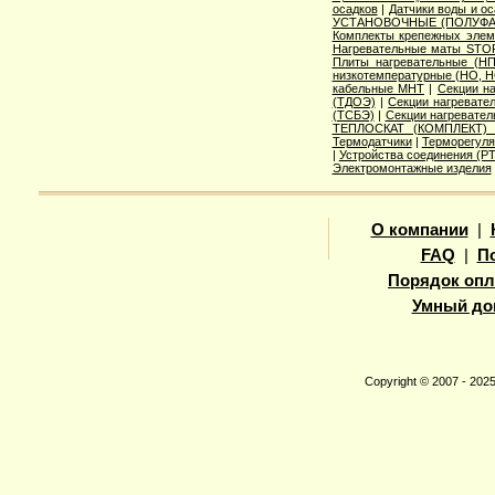
осадков
|
Датчики воды и о
УСТАНОВОЧНЫЕ (ПОЛУФА
Комплекты крепежных элем
Нагревательные маты STO
Плиты нагревательные (НП
низкотемпературные (НО, Н
кабельные МНТ
|
Секции н
(ТДОЭ)
|
Секции нагреват
(ТСБЭ)
|
Секции нагревате
ТЕПЛОСКАТ (КОМПЛЕКТ)
Термодатчики
|
Терморегуля
|
Устройства соединения (
Электромонтажные изделия
О компании
|
FAQ
|
П
Порядок опл
Умный до
Copyright © 2007 - 20