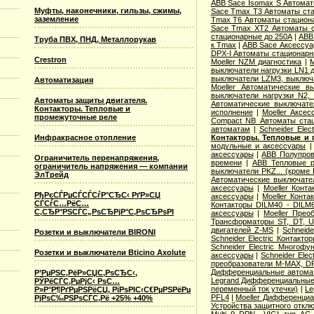
ABB Sace Isomax S Автома
Муфты, наконечники, гильзы, сжимы,
Sace Tmax T3 Автоматы ст
заземление
Tmax T6 Автоматы стацион
Sace Tmax XT2 Автоматы с
стационарные до 250А
|
ABB
Труба ПВХ, ПНД, Металлорукав
к Tmax
|
ABB Sace Аксессуа
DPX-I Автоматы стационар
Crestron
Moeller NZM диагностика
|
M
выключатели нагрузки LN1 
выключатели LZM3, выключа
Автоматизация
Moeller Автоматические 
выключатели нагрузки N2,
Автоматы защиты двигателя.
Автоматические выключате
Контакторы. Тепловые и
исполнение
|
Moeller Аксе
промежуточные реле
Compact NB Автоматы ста
автоматам
|
Schneider Ele
Инфракрасное отопление
Контакторы. Тепловые и 
модульные и аксессуары
аксессуары
|
ABB Полупров
Ограничитель перенапряжения,
времени
|
ABB Тепловые р
ограничитель напряжения — компании
выключатели PKZ... (кроме 
ЭлТрейд
Автоматические выключат
аксессуары
|
Moeller Конт
РђРєСЃРµСЃСЃСѓР°СЂС‹ РґР»СЏ
аксессуары
|
Moeller Конт
СЃСѓС…РёС…
Контакторы DILM40 - DILM
С‚СЂР°РЅСЃС„РѕСЂРјР°С‚РѕСЂРѕРІ
аксессуары
|
Moeller Прео
Трансформаторы ST, DT, U
двигателей Z-MS
|
Schneid
Розетки и выключатели BIRONI
Schneider Electric Контак
Schneider Electric Многоф
Розетки и выключатели Bticino Axolute
аксессуары
|
Schneider Elec
преобразователи M-MAX, D
Дифференциальные автома
Р’РµРЅС‚РёР»СЏС‚РѕСЂС‹,
Legrand Дифференциальные
РЎРёСЃС‚РµРјС‹ РѕС…
переменный ток утечки)
|
Le
Р»Р°Р¶РґРµРЅРёСЏ, РїРѕРІС‹С€РµРЅРёРµ
PFL4
|
Moeller Дифференциа
РјРѕС‰РЅРѕСЃС‚Рё +25% +40%
Устройства защитного откл