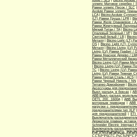
Кофе / SLS
|
Bticino Axolut
эллипс Матовое серебро / 
Рамки эллипс Песок / SLC
Axolute Рамки эллипс Темны
LCA
|
Bticino Axolute Суппор
(LT) Рамки Груша / LPR
|
Bti
Рамки Желе Оранжевое / A
Рамки Жемчужный Лазурный
Мягкий Титан / TA
|
Bticino 
Опаловый Зеленый / VP
|
Bt
Светлый белый / LB
|
Bticin
Металл
|
Bticino Light (LT) 
OS
|
Bticino Light (LT) Суп
Металл
|
Bticino Living (LV
Living (LV) Рамки Графит / 
Рамки Красное Дерево / L
Рамки Металлический Амара
Bticino Living (LV) Рамки Ме
|
Bticino Living (LV) Рамки 
TC
|
Bticino Living (LV) Ра
Living (LV) Рамки Темная С
Рамки Тертая Сталь / ACS
|
Рамки Черный Никель / NN
Terraneo Домофония
|
Btici
Аксессуары для предохрани
Выкл.-разъед. в боксах
|
AB
ABB Выкл.-разъед. модульны
OETL 200...1600A
|
ABB Вык
моторным приводом
|
ABB 
нагрузки с предохранителя
предохранителями тип XLP
для предохранителей
|
ETI
Выключатель-разъединитель
Держатели плавких вставок
Schneider Electric Interpac
Выключатель-разъединител
Р»Р°Р¶РґРµРЅРёСЏ, РїРѕ
С‚СЂР°РЅСЃС„РѕСЂРјР°С‚