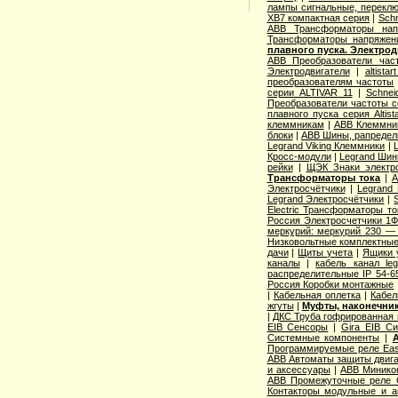
лампы сигнальные, переклю
XB7 компактная серия
|
Schn
ABB Трансформаторы нап
Трансформаторы напряжен
плавного пуска. Электро
ABB Преобразователи час
Электродвигатели
|
altista
преобразователям частоты
серии ALTIVAR 11
|
Schnei
Преобразователи частоты с
плавного пуска серия Altist
клеммникам
|
ABB Клеммник
блоки
|
ABB Шины, рапредел
Legrand Viking Клеммники
|
Кросс-модули
|
Legrand Шин
рейки
|
ЩЭК Знаки электро
Трансформаторы тока
|
A
Электросчётчики
|
Legrand
Legrand Электросчётчики
|
Electric Трансформаторы то
Россия Электросчетчики 1Ф
меркурий: меркурий 230 —
Низковольтные комплектные
дачи
|
Щиты учета
|
Ящики 
каналы
|
кабель канал l
распределительные IP 54-6
Россия Коробки монтажные
|
Кабельная оплетка
|
Кабел
жгуты
|
Муфты, наконечник
|
ДКС Труба гофрированная 
EIB Сенсоры
|
Gira EIB С
Системные компоненты
|
Программируемые реле Easy
ABB Автоматы защиты двига
и аксессуары
|
ABB Миникон
ABB Промежуточные реле 
Контакторы модульные и а