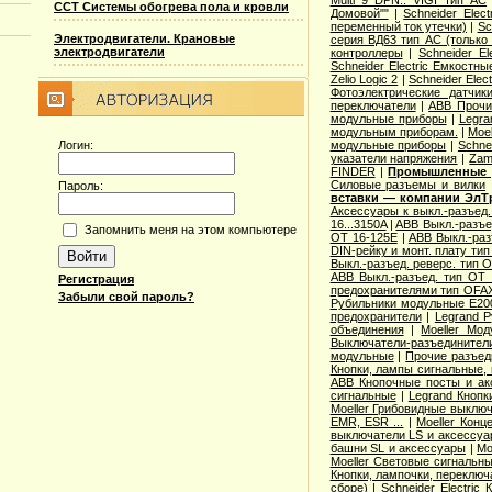
Multi 9 DPN.. VIGI тип AС
ССТ Системы обогрева пола и кровли
Домовой""
|
Schneider Elec
переменный ток утечки)
|
Sc
Электродвигатели. Крановые
серия ВД63 тип АС (только
электродвигатели
контроллеры
|
Schneider E
Schneider Electric Емкостны
Zelio Logic 2
|
Schneider Ele
Фотоэлектрические датчик
переключатели
|
ABB Прочи
модульные приборы
|
Legra
модульным приборам.
|
Moe
Логин:
модульные приборы
|
Schne
указатели напряжения
|
Zam
FINDER
|
Промышленные р
Cиловые разъемы и вилки
Пароль:
вставки — компании ЭлТ
Аксессуары к выкл.-разъед.
16...3150A
|
ABB Выкл.-разъе
Запомнить меня на этом компьютере
OT 16-125E
|
ABB Выкл.-раз
DIN-рейку и монт. плату ти
Выкл.-разъед. реверс. тип 
ABB Выкл.-разъед. тип OT 2
Регистрация
предохранителями тип OFA
Забыли свой пароль?
Рубильники модульные E200
предохранители
|
Legrand 
объединения
|
Moeller Мо
Выключатели-разъединители
модульные
|
Прочие разъед
Кнопки, лампы сигнальные, 
ABB Кнопочные посты и ак
сигнальные
|
Legrand Кнопк
Moeller Грибовидные выклю
EMR, ESR ...
|
Moeller Конц
выключатели LS и аксессу
башни SL и аксессуары
|
Mo
Moeller Световые сигнальн
Кнопки, лампочки, переключ
сборе)
|
Schneider Electri