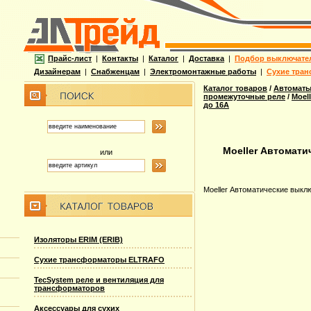
Прайс-лист
|
Контакты
|
Каталог
|
Доставка
|
Подбор выключате
Дизайнерам
|
Снабженцам
|
Электромонтажные работы
|
Сухие тран
Каталог товаров
/
Автоматы
промежуточные реле
/
Moel
до 16А
Moeller Автомати
или
Moeller Автоматические выкл
Изоляторы ERIM (ERIB)
Сухие трансформаторы ELTRAFO
TecSystem реле и вентиляция для
трансформаторов
Аксессуары для сухих