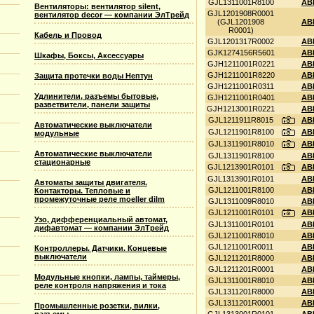
GJL1311001R8100
ABB
Вентиляторы: вентилятор silent,
GJL1201908R0001
вентилятор decor — компании ЭлТрейд
(GJL1201908
AB
R0001)
Кабель и Провод
GJL1201317R0002
AB
GJK1274156R5601
ABB
Шкафы, Боксы, Аксессуары
GJH1211001R0221
ABB
GJH1211001R8220
ABB
Защита протечки воды Нептун
GJH1211001R0311
ABB
Удлинители, разъемы бытовые,
GJH1211001R0401
ABB
разветвители, панели защиты
GJH1213001R0221
AB
GJL1211911R8015
ABB
Автоматические выключатели
GJL1211901R8100
ABB
модульные
GJL1311901R8010
ABB
Автоматические выключатели
GJL1311901R8100
ABB
стационарные
GJL1213901R0101
AB
GJL1313901R0101
ABB
Автоматы защиты двигателя.
GJL1211001R8100
ABB
Контакторы. Тепловые и
промежуточные реле moeller dilm
GJL1311009R8010
ABB
GJL1211001R0101
ABB
Узо, дифференциальный автомат,
GJL1311001R0101
ABB
дифавтомат — компании ЭлТрейд
GJL1211001R8010
ABB
GJL1211001R0011
ABB
Контроллеры. Датчики. Концевые
выключатели
GJL1211201R8000
ABB
GJL1211201R0001
ABB
Модульные кнопки, лампы, таймеры,
GJL1311001R8010
ABB
реле контроля напряжения и тока
GJL1311201R8000
ABB
GJL1311201R0001
ABB
Промышленные розетки, вилки,