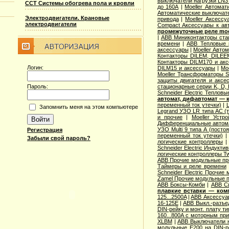
выключатели нагрузки LN3
ССТ Системы обогрева пола и кровли
до 160А
|
Moeller Автома
Автоматические выключате
Электродвигатели. Крановые
привода
|
Moeller Аксесс
электродвигатели
Compact Аксессуары к ав
промежуточные реле moel
|
ABB Миниконтакторы ста
времени
|
ABB Тепловые р
аксессуары
|
Moeller Авто
Контакторы DILEM, DILEE
Контакторы DILM170 и ак
Логин:
DILM15 и аксессуары
|
Mo
Moeller Трансформаторы S
защиты двигателя и аксе
Пароль:
стационарные серии K, D, 
Schneider Electric Теплов
автомат, дифавтомат —
переменный ток утечки)
|
Запомнить меня на этом компьютере
Legrand УЗО LR типа АС (т
и прочие
|
Moeller Устр
Дифференциальные автомат
УЗО Multi 9 типа А (посто
Регистрация
переменный ток утечки)
Забыли свой пароль?
логические контроллеры
Schneider Electric Индукти
логические контроллеры T
ABB Прочие модульные п
Таймеры и реле времени
Schneider Electric Прочие
Zamel Прочие модульные 
ABB Боксы-Комби
|
ABB С
плавкие вставки — ком
125...2500A
|
ABB Аксессуар
16-125E
|
ABB Выкл.-разъе
DIN-рейку и монт. плату т
160...800A с моторным пр
XLBM
|
ABB Выключатели н
модульные E200 на DIN-р