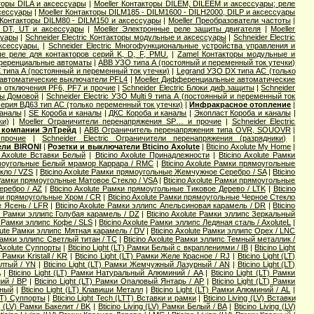
торы DILA и аксессуары
|
Moeller Контакторы DILEM, DILEEM и аксессуары; реле
ксессуары
|
Moeller Контакторы DILM185 - DILM1600 - DILH2000, DILP и аксессуары
 Контакторы DILM80 - DILM150 и аксессуары
|
Moeller Преобразователи частоты
|
, DT, UT и аксессуары
|
Moeller Электронные реле защиты двигателя
|
Moeller
суары
|
Schneider Electric Контакторы модульные и аксессуары
|
Schneider Electric
аксессуары.
|
Schneider Electric Многофункциональные устройства управления и
вые реле для контакторов серий K, D, F, PMU.
|
Zamel Контакторы модульные и
еренциальные автоматы
|
ABB УЗО типа А (постояный и переменный ток утечки)
 типа А (постоянный и переменный ток утечки)
|
Legrand УЗО DX типа АС (только
автоматические выключатели PFL4
|
Moeller Дифференциальные автоматические
о отключения PF6, PF7 и прочие
|
Schneider Electric Блоки диф.защиты
|
Schneider
ты Домовой
|
Schneider Electric УЗО Multi 9 типа А (постоянный и переменный ток
серия ВД63 тип АС (только переменный ток утечки)
|
Инфракрасное отопление
|
каналы
|
SE Короба и каналы
|
ДКС Короба и каналы
|
Экопласт Короба и каналы
|
ки)
|
Moeller Ограничители перенапряжения SP… и прочие
|
Schneider Electric
 компании ЭлТрейд
|
ABB Ограничитель перенапряжения типа OVR, SOUOVR
|
прочие
|
Schneider Electric Ограничители перенапряжения (разрядники)
|
ели BIRONI
|
Розетки и выключатели Bticino Axolute
|
Bticino Axolute My Home
|
o Axolute Вставки Белый
|
Bticino Axolute Принадлежности
|
Bticino Axolute Рамки
рямоугольные Белый мрамор Каррара / RMC
|
Bticino Axolute Рамки прямоугольные
кло / VZS
|
Bticino Axolute Рамки прямоугольные Жемчужное Серебро / SA
|
Bticino
e Рамки прямоугольные Матовое Стекло / VSA
|
Bticino Axolute Рамки прямоугольные
еребро / AZ
|
Bticino Axolute Рамки прямоугольные Тиковое Дерево / LTK
|
Bticino
мки прямоугольные Хром / CR
|
Bticino Axolute Рамки прямоугольные Черное Стекло
е Ясень / LFR
|
Bticino Axolute Рамки эллипс Апельсиновая карамель / DR
|
Bticino
te Рамки эллипс Голубая карамель / DZ
|
Bticino Axolute Рамки эллипс Зеркальный
te Рамки эллипс Кофе / SLS
|
Bticino Axolute Рамки эллипс Ледяная сталь / AxoluteL
|
olute Рамки эллипс Мятная карамель / DV
|
Bticino Axolute Рамки эллипс Орех / LNC
 Рамки эллипс Светлый титан / TC
|
Bticino Axolute Рамки эллипс Темный металлик /
 Axolute Суппорты
|
Bticino Light (LT) Рамки Белый с вкраплениями / IB
|
Bticino Light
Рамки Kristall / KR
|
Bticino Light (LT) Рамки Желе Красное / RJ
|
Bticino Light (LT)
елтый / YN
|
Bticino Light (LT) Рамки Жемчужный Лазурный / AN
|
Bticino Light (LT)
A
|
Bticino Light (LT) Рамки Натуральный Алюминий / AA
|
Bticino Light (LT) Рамки
ний / BP
|
Bticino Light (LT) Рамки Опаловый Янтарь / AP
|
Bticino Light (LT) Рамки
чный
|
Bticino Light (LT) Клавиши Металл
|
Bticino Light (LT) Рамки Алюминий / AL
|
(LT) Суппорты
|
Bticino Light Tech (LTT) Вставки и рамки
|
Bticino Living (LV) Вставки
ng (LV) Рамки Бакелит / BK
|
Bticino Living (LV) Рамки Белый / BA
|
Bticino Living (LV)