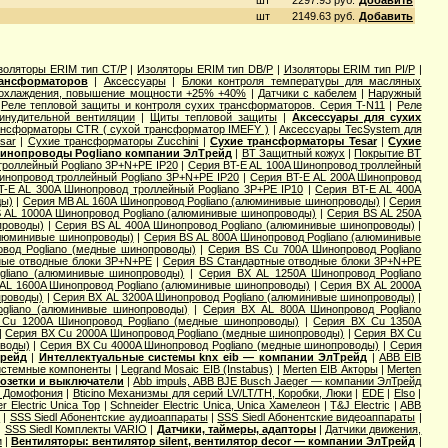
шт
2297.93 руб.
Добавить
шт
2149.63 руб.
Добавить
золяторы ERIM тип CT/P
|
Изоляторы ERIM тип DB/P
|
Изоляторы ERIM тип PI/P
|
рансформаторов
|
Аксессуары
|
Блоки контроля температуры для масляных
 охлаждения, повышение мощности +25% +40%
|
Датчики с кабелем
|
Наружный
|
Реле тепловой защиты и контроля сухих трансформаторов. Серия T-N11
|
Реле
инудительной вентиляции
|
Щиты тепловой защиты
|
Аксессуары для сухих
ансформаторы CTR ( сухой трансформатор IMEFY )
|
Аксессуары TecSystem для
sar
|
Сухие трансформаторы Zucchini
|
Сухие трансформаторы Tesar
|
Сухие
инопроводы Pogliano компании ЭлТрейд
|
BT Защитный кожух
|
Покрытие BT
троллейный Pogliano 3P+N+PE IP20
|
Серия BT-E AL 100A Шинопровод троллейный
инопровод троллейный Pogliano 3P+N+PE IP20
|
Серия BT-E AL 200A Шинопровод
T-E AL 300A Шинопровод троллейный Pogliano 3P+PE IP10
|
Серия BT-E AL 400A
ды)
|
Серия MB AL 160A Шинопровод Pogliano (алюминивые шинопроводы)
|
Серия
 AL 1000A Шинопровод Pogliano (алюминивые шинопроводы)
|
Серия ВS AL 250A
проводы)
|
Серия ВS AL 400A Шинопровод Pogliano (алюминивые шинопроводы)
|
алюминивые шинопроводы)
|
Серия ВS AL 800A Шинопровод Pogliano (алюминивые
вод Pogliano (медные шинопроводы)
|
Серия ВS Cu 700A Шинопровод Pogliano
ные отводные блоки 3P+N+PE
|
Серия ВS Стандартные отводные блоки 3P+N+PE
gliano (алюминивые шинопроводы)
|
Серия ВХ AL 1250A Шинопровод Pogliano
AL 1600A Шинопровод Pogliano (алюминивые шинопроводы)
|
Серия ВХ AL 2000A
проводы)
|
Серия ВХ AL 3200A Шинопровод Pogliano (алюминивые шинопроводы)
|
gliano (алюминивые шинопроводы)
|
Серия ВХ AL 800A Шинопровод Pogliano
Cu 1200A Шинопровод Pogliano (медные шинопроводы)
|
Серия ВХ Cu 1350A
|
Серия ВХ Cu 2000A Шинопровод Pogliano (медные шинопроводы)
|
Серия ВХ Cu
оводы)
|
Серия ВХ Cu 4000A Шинопровод Pogliano (медные шинопроводы)
|
Серия
Трейд
|
Интеллектуальные системы knx eib — компании ЭлТрейд
|
ABB EIB
Системные компоненты
|
Legrand Mosaic ЕIB (Instabus)
|
Merten EIB Акторы
|
Merten
озетки и выключатели
|
Abb impuls, АВВ BJE Busch Jaeger — компании ЭлТрейд
и Домофония
|
Bticino Механизмы для серий LV/LT/TH, Коробки, Люки
|
EDE
|
Elso
|
r Electric Unica Top
|
Schneider Electric Unica, Unica Хамелеон
|
T&J Electric
|
АВВ
ы
|
SSS Siedl Абонентские аудиоаппараты
|
SSS Siedl Абонентские видеоаппараты
|
|
SSS Siedl Комплекты VARIO
|
Датчики, таймеры, адапторы
|
Датчики движения,
и
|
Вентиляторы: вентилятор silent, вентилятор decor — компании ЭлТрейд
|