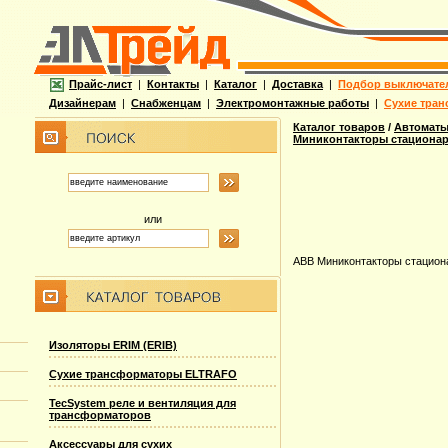
Прайс-лист
|
Контакты
|
Каталог
|
Доставка
|
Подбор выключате
Дизайнерам
|
Снабженцам
|
Электромонтажные работы
|
Сухие тран
Каталог товаров
/
Автоматы
Миниконтакторы стационарн
или
ABB Миниконтакторы стациона
Изоляторы ERIM (ERIB)
Сухие трансформаторы ELTRAFO
TecSystem реле и вентиляция для
трансформаторов
Аксессуары для сухих