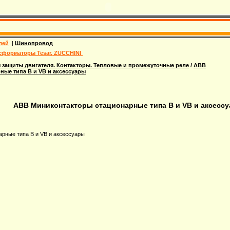
лей
|
Шинопровод
сформаторы Tesar, ZUCCHINI
 защиты двигателя. Контакторы. Тепловые и промежуточные реле
/
ABB
ые типа B и VB и аксессуары
ABB Миниконтакторы стационарные типа B и VB и аксесс
рные типа B и VB и аксессуары