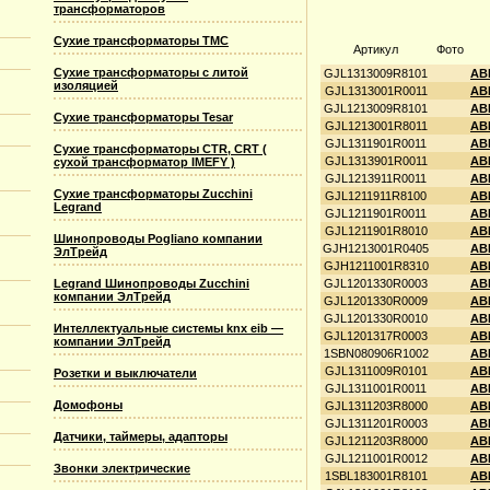
трансформаторов
Сухие трансформаторы TMC
Артикул
Фото
Сухие трансформаторы с литой
GJL1313009R8101
ABB
изоляцией
GJL1313001R0011
ABB
GJL1213009R8101
ABB
Сухие трансформаторы Tesar
GJL1213001R8011
ABB
GJL1311901R0011
AB
Сухие трансформаторы CTR, CRT (
GJL1313901R0011
ABB
сухой трансформатор IMEFY )
GJL1213911R0011
AB
Сухие трансформаторы Zucchini
GJL1211911R8100
AB
Legrand
GJL1211901R0011
AB
GJL1211901R8010
ABB
Шинопроводы Pogliano компании
GJH1213001R0405
AB
ЭлТрейд
GJH1211001R8310
ABB
Legrand Шинопроводы Zucchini
GJL1201330R0003
AB
компании ЭлТрейд
GJL1201330R0009
AB
GJL1201330R0010
AB
Интеллектуальные системы knx eib —
GJL1201317R0003
AB
компании ЭлТрейд
1SBN080906R1002
AB
GJL1311009R0101
ABB
Розетки и выключатели
GJL1311001R0011
ABB
Домофоны
GJL1311203R8000
ABB
GJL1311201R0003
ABB
Датчики, таймеры, адапторы
GJL1211203R8000
ABB
GJL1211001R0012
ABB
Звонки электрические
1SBL183001R8101
ABB