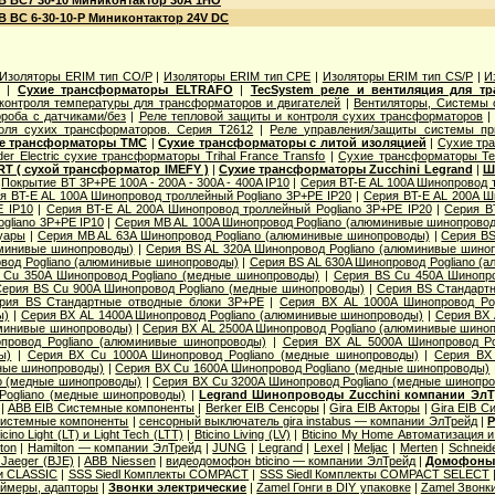
B ВC7 30-10 Миниконтактор 30A 1НО
B ВС 6-30-10-P Миниконтактор 24V DC
Изоляторы ERIM тип CO/P
|
Изоляторы ERIM тип CPE
|
Изоляторы ERIM тип CS/P
|
И
|
Сухие трансформаторы ELTRAFO
|
TecSystem реле и вентиляция для т
контроля температуры для трансформаторов и двигателей
|
Вентиляторы, Системы
роба с датчиками/без
|
Реле тепловой защиты и контроля сухих трансформаторов
оля сухих трансформаторов. Серия T2612
|
Реле управления/защиты системы пр
е трансформаторы TMC
|
Сухие трансформаторы с литой изоляцией
|
Сухие тр
der Electric cухие трансформаторы Trihal France Transfo
|
Сухие трансформаторы Te
T ( сухой трансформатор IMEFY )
|
Сухие трансформаторы Zucchini Legrand
|
Ш
|
Покрытие BT 3P+PE 100A - 200A - 300A - 400A IP10
|
Серия BT-E AL 100A Шинопровод 
я BT-E AL 100A Шинопровод троллейный Pogliano 3P+PE IP20
|
Серия BT-E AL 200A Ш
E IP10
|
Серия BT-E AL 200A Шинопровод троллейный Pogliano 3P+PE IP20
|
Серия B
gliano 3P+PE IP10
|
Серия MB AL 100A Шинопровод Pogliano (алюминивые шинопрово
уары
|
Серия MB AL 63A Шинопровод Pogliano (алюминивые шинопроводы)
|
Серия ВS
юминивые шинопроводы)
|
Серия ВS AL 320A Шинопровод Pogliano (алюминивые шино
вод Pogliano (алюминивые шинопроводы)
|
Серия ВS AL 630A Шинопровод Pogliano (
 Cu 350A Шинопровод Pogliano (медные шинопроводы)
|
Серия ВS Cu 450A Шинопро
ерия ВS Cu 900A Шинопровод Pogliano (медные шинопроводы)
|
Серия ВS Стандарт
рия ВS Стандартные отводные блоки 3P+PE
|
Серия ВХ AL 1000A Шинопровод Po
ы)
|
Серия ВХ AL 1400A Шинопровод Pogliano (алюминивые шинопроводы)
|
Серия ВХ 
юминивые шинопроводы)
|
Серия ВХ AL 2500A Шинопровод Pogliano (алюминивые шино
провод Pogliano (алюминивые шинопроводы)
|
Серия ВХ AL 5000A Шинопровод Po
ы)
|
Серия ВХ Cu 1000A Шинопровод Pogliano (медные шинопроводы)
|
Серия ВХ 
дные шинопроводы)
|
Серия ВХ Cu 1600A Шинопровод Pogliano (медные шинопроводы)
o (медные шинопроводы)
|
Серия ВХ Cu 3200A Шинопровод Pogliano (медные шинопр
Pogliano (медные шинопроводы)
|
Legrand Шинопроводы Zucchini компании Эл
|
ABB EIB Системные компоненты
|
Berker EIB Сенсоры
|
Gira EIB Акторы
|
Gira EIB 
Системные компоненты
|
сенсорный выключатель gira instabus — компании ЭлТрейд
|
Р
icino Light (LT) и Light Tech (LTT)
|
Bticino Living (LV)
|
Bticino My Home Автоматизация 
ton
|
Hamilton — компании ЭлТрейд
|
JUNG
|
Legrand
|
Lexel
|
Meljac
|
Merten
|
Schneide
Jaeger (BJE)
|
АВВ Niessen
|
видеодомофон bticino — компании ЭлТрейд
|
Домофон
и CLASSIC
|
SSS Siedl Комплекты COMPACT
|
SSS Siedl Комплекты COMPACT SELECT
ймеры, адапторы
|
Звонки электрические
|
Zamel Гонги в DIY упаковке
|
Zamel Звонк