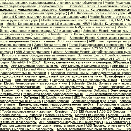
к, плавкие вставки, трансформаторы, счетчики, шинки объединения
|
Moeller Модульны
лючатели-разъединители, предохранители
|
Schneider Electric Выключатель-разъе
нальная и управляющая арматура. Кнопочные посты. Кулачковые переключат
 переключатели - модульная серия (корпус)
|
ABB Кнопочные посты и аксессуары
|
A
|
Legrand Кнопки, лампочки, переключатели и аксессуары
|
Moeller Выключатели нагру
донью руки и аксессуары
|
Moeller Измерительные, контрольные реле ETR, EMR, ESR .
сс
|
Moeller Концевые выключатели LS и аксессуары NEW
|
Moeller Кулачковые, уп
|
Moeller Устройства управления и сигнализации RMQ-Titan и аксессуары
|
Moeller
ойства управления и сигнализации А22 и аксессуары
|
Schneider Electric Кнопки, ла
лл модульная серия (в сборе)
|
Schneider Electric Кнопки, лампы сигнальные, переклю
и - XB6-пластик модульная серия (в сборе)
|
Schneider Electric Кнопки, лампы сигна
оры напряжения. Блоки питания
|
ABB Блоки питания
|
ABB Трансформаторы напр
орматоры напряжения
|
Zamel Блоки питания
|
Zamel Трансформаторы напряжения
|
Ча
азователям частоты
|
ABB Преобразователи частоты серии ACS 50, ACS150
|
ABB Пр
сессуары
|
ABB Электродвигатели
|
altistart Schneider Electric Устройства плавного пуск
ric Вспомогательное оборудование автоматизации
|
Schneider Electric Преобразовате
бразователь altivar
|
Schneider Electric Преобразователи частоты серии ALTIVAR 12
|
S
серия Altistart48 (17-1200А)
|
Шины, клеммники, сальники, изоляторы, DIN-рейки
 кв мм
|
ABB Клеммники более 16 кв мм
|
ABB Клеммы и Клеммные блоки
|
ABB Шины, р
ки IP55 - IP71
|
Legrand Viking Клеммники
|
Legrand Клеммники на DIN и аксессуары
распределительные гребенки
|
Schneider Electric Шины, рапределительные гребе
ик однофазный, счетчик трехфазный, многотарифные счетчики. Трансформатор
ы тока
|
ABB Электросчётчики
|
Legrand Вольтметры и аксессуары к ним
|
Legra
er Electric Амперметры и аксессуары к ним
|
Schneider Electric Вольтметры и аксе
уары к электросчетчикам
|
Россия Трансформаторы тока
|
Россия Электросчет
IN рейку
|
Счетчики меркурий: меркурий 230 — компании ЭлТрейд
|
Электрощит
е устройства
|
Устройства вводно-распределительные
|
Щиты автоматического перек
ба — компании ЭлТрейд
|
SE Короба и каналы
|
ДКС Короба и каналы
|
кабель канал 
распределительные IP 54-65
|
Legrand Коробки
|
Schneider Коробки (Eljo, Lexel)
|
Коробк
лительные
|
Крепеж, маркеры, термоусаживаемая трубка
|
Изоляционные матер
еталлические
|
Универсальные винтовые жгуты
|
Муфты, наконечники, гильзы, с
 Труба гофрированная и жесткая
|
Crestron
|
ABB EIB Акторы
|
ABB EIB Сенсоры
|
egrand Mosaic ЕIB (Instabus)
|
Merten EIB Акторы
|
Merten EIB Сенсоры
|
Merten EIB Си
и оператора XV, XVS
|
Программируемые реле Easy 500, 700, 800 и MFD-Titan
|
Автом
я типа MS и аксессуары
|
ABB Контакторы модульные и аксессуары
|
ABB Контакторы 
Полупроводниковые контакторы и твердотельные реле
|
ABB Промежуточные реле CR-
нтакторы модульные и аксессуары
|
Moeller Автоматические выключатели PKZ... (кр