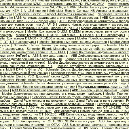
 до 630А
|
Moeller Автоматические выключатели LZM4, выключатели нагрузки LN4 до 1
тические выключатели NZM2, выключатели нагрузки N2, PN2 до 250А
|
Moeller Авто
ли NZM4, выключатели нагрузки N4, PN4 до 1600А
|
Moeller Аксессуары для NZM 1-4 
уары для NZM 1-4/ LZM прочие
|
Schneider Electric Compact NB Автоматы стационар
томатам
|
Schneider Electric Easypact Автоматы стационарные
|
Schneider Electric 
ler dilm
|
ABB Автоматы защиты двигателя типа MS и аксессуары
|
ABB Контакторы 
ционарные типа B и VB и аксессуары
|
ABB Полупроводниковые контакторы и твердо
еле для контакторов типа A, AF, B
|
Legrand Контакторы модульные и аксессуар
матические выключатели PKZM01 (кнопочные) до 16А
|
Moeller Автоматические выклю
M и аксессуары
|
Moeller Контакторы DILEM, DILEEM и аксессуары; реле контроля
сессуары
|
Moeller Контакторы DILM185 - DILM1600 - DILH2000, DILP и аксессуары
|
eller Контакторы DILM80 - DILM150 и аксессуары
|
Moeller Преобразователи частоты
T, DT, UT и аксессуары
|
Moeller Электронные реле защиты двигателя
|
Moeller Авт
ссуары
|
Schneider Electric Контакторы модульные и аксессуары
|
Schneider Elect
F и аксессуары.
|
Schneider Electric Многофункциональные устройства управления и
ые реле для контакторов серий K, D, F, PMU.
|
Zamel Контакторы модульные и аксес
 компании ЭлТрейд
|
ABB Блоки диф. защиты
|
ABB Дифференциальные автоматы
|
A
Legrand Дифференциальные автоматы DX
|
Legrand УЗО DX типа А (постоянный и пер
олько переменный ток утечки)
|
Moeller Дифференциальные автоматические выключа
ойства защитного отключения PF4
|
Moeller Устройства защитного отключения P
ы Multi 9 DPN.. VIGI тип AС
|
Schneider Electric Дифференциальные автоматы Домов
янный и переменный ток утечки)
|
Schneider Electric УЗО Multi 9 типа АС (только пер
|
Schneider Electric УЗО Домовой" серия ВД63 тип АС (только переменный ток утечк
|
Schneider Electric Аксессуары для промышленных логических контроллеров
|
Schne
вные датчики
|
Schneider Electric Интеллектуальные программируемые реле Zelio Logic 
wido
|
Schneider Electric Фотоэлектрические датчики
|
Модульные кнопки, лампы, тай
риборы
|
ABB Реле контроля напряжения и тока
|
ABB Таймеры и реле времени
|
Legra
|
Moeller Дополнительные принадлежности к модульным приборам.
|
Moeller Прочи
 модульные приборы
|
Schneider Electric Реле контроля напряжения и тока
|
Schneider 
приборы
|
Zamel Реле контроля напряжения и тока
|
Zamel Таймеры и реле времени
|
Р
иловые разъемы и вилки
|
Legrand Cиловые разъемы и вилки
|
Legrand Блок - разъ
пании ЭлТрейд
|
ABB Аксессуары для выкл.-разъед. реверс. тип OT 16-125E
|
AB
ы к выкл.-разъед. тип OT 16-160E
|
ABB Аксессуары к выкл.-разъед. тип OT 16...3150
д. модульные реверс. тип OT 16-125E
|
ABB Выкл.-разъед. модульные реверс. тип OT
ип OT 16-160E
|
ABB Выкл.-разъед. реверс. тип OETL 200...1600A
|
ABB Выкл.-разъед. ре
иводом
|
ABB Выкл.-разъед. тип OETL 200...3150A и аксессуары
|
ABB Выкл.-разъед. т
агрузки с предохранителями тип OFAX
|
ABB Выключатели нагрузки с предохраните
ейку
|
Legrand Vistop Выключатель-разъединитель на DIN рейку
|
Legrand Выключат