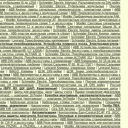
е рубильники IS до 125А
|
Schneider Electric Interpact Разъединители на DIN рейку
динитель стационарный
|
Schneider Electric Рубильники модульные
|
Прочие
ели
|
ABB Кнопки, лампы сигнальные, переключатели - компактная серия
|
ABB
BB Контакты и аксессуары к модульной серии
|
ABB Переключатели кулачковые
|
зки,переключатели серии P и аксессуары
|
Moeller Грибовидные выключатели FAK,
..
|
Moeller Концевые выключатели AT, бесконтактные оптические, индуктивные и
равляющие переключатели серии T и аксессуары
|
Moeller Световые сигнальные
 Защитные кожухи CI и аксессуары
|
Moeller Световые сигнальные башни SL и
мпочки, переключатели, аксессуары
|
Schneider Electric Кнопки, лампы сигнальные,
чатели - XB5-пластик модульная серия (в сборе)
|
Schneider Electric Кнопки, лампы
льные, переключатели - XB7 компактная серия
|
Schneider Electric Переключатели
яжения
|
Legrand Трансформаторы напряжения
|
Schneider Electric Блоки питания
|
стотные преобразователи. Устройства плавного пуска. Электродвигатели
|
еобразователи частоты серии ACS350, ACS550
|
ABB Устройства плавного пуска
а серия Altistart48 (17-1200А)
|
Schneider Electric Аксессуары к преобразователям
ли частоты серии ALTIVAR 11
|
Schneider Electric Преобразователи частоты серии
chneider Electric Преобразователи частоты серии ALTIVAR 312
|
Schneider Electric
|
ABB DIN-рейки
|
ABB Аксессуары к клеммникам
|
ABB Клеммники 10-16 кв мм на
апределительные гребенки
|
Hensel Cальники IP 65, M 12 (750°)
|
Hensel Сальники
|
Legrand Клеммные колодки
|
Legrand Клеммы, клеммные блоки
|
Legrand Кросс-
нки
|
WAGO Клеммы
|
ЩЭК DIN-рейки
|
ЩЭК Знаки электробезопасности
|
ы тока
|
ABB Амперметры и аксессуары к ним
|
ABB Вольтметры и аксессуары к
nd Амперметры и аксессуары к ним
|
Legrand Трансформаторы тока
|
Legrand
ссуары к ним
|
Schneider Electric Трансформаторы тока
|
Прочие измерительные
чики 1Ф стационарные
|
Россия Электросчетчики на 1Ф DIN рейку
|
Россия
ы (ВРУ, ЯУ, ЩУ, ЩАП, Квартирные)
|
Групповые распределительные щиты
|
лючения
|
Щиты для квартиры, дачи
|
Щиты учета
|
Ящики управления двигателем
legrand — компании ЭлТрейд
|
Коробки монтажные, распределительные
|
ABB
и установочные (монтажные) — компании ЭлТрейд
|
Россия Коробки монтажные
|
иалы
|
Кабельная оплетка
|
Кабельные стяжки (хомуты)
|
Маркеры
|
Площадки
жимы, заземление
|
Наконечники
|
Оборудование для заземления
|
Труба ПВХ,
ABB EIB Системные компоненты
|
Gira EIB Акторы
|
Gira EIB Сенсоры
|
Gira EIB
стемные компоненты
|
Автоматизация
|
Контроллеры EasyControl EC4P, PS, XIOC;
аты защиты двигателя. Контакторы. Тепловые и промежуточные реле
|
ABB
стационарные тип A и AF и аксессуары
|
ABB Миниконтакторы стационарные типа
M, CR-P и аксессуары
|
ABB Реле времени
|
ABB Тепловые реле для контакторов
оме PKZM4... и PKZM01...) и аксессуары
|
Moeller Автоматические выключатели