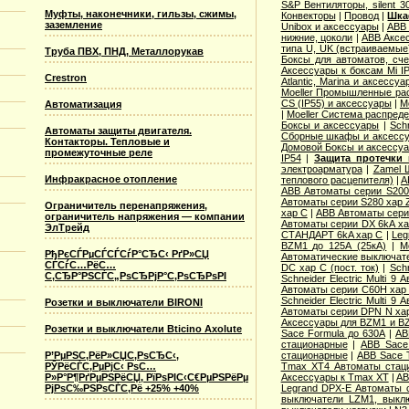
S&P Вентиляторы, silent 3
Муфты, наконечники, гильзы, сжимы,
Конвекторы
|
Провод
|
Шка
заземление
Unibox и аксессуары
|
ABB 
нижние, цоколи
|
ABB Аксес
типа U, UK (встраиваемые
Труба ПВХ, ПНД, Металлорукав
Боксы для автоматов, сче
Аксессуары к боксам Mi I
Crestron
Atlantic, Marina и аксессуа
Moeller Промышленные рас
CS (IP55) и аксессуары
|
M
Автоматизация
|
Moeller Система распред
Боксы и аксессуары
|
Sch
Автоматы защиты двигателя.
Сборные шкафы и аксесс
Контакторы. Тепловые и
Домовой Боксы и аксессу
промежуточные реле
IP54
|
Защита протечки
электроарматура
|
Zamel 
Инфракрасное отопление
теплового расцепителя)
|
A
ABB Автоматы серии S20
Автоматы серии S280 хар 
Ограничитель перенапряжения,
хар С
|
ABB Автоматы сери
ограничитель напряжения — компании
Автоматы серии DX 6kA ха
ЭлТрейд
СТАНДАРТ 6kA хар C
|
Leg
BZM1 до 125А (25кА)
|
M
РђРєСЃРµСЃСЃСѓР°СЂС‹ РґР»СЏ
Автоматические выключател
СЃСѓС…РёС…
DC хар C (пост. ток)
|
Sch
С‚СЂР°РЅСЃС„РѕСЂРјР°С‚РѕСЂРѕРІ
Schneider Electric Multi 
Автоматы серии C60H хар
Schneider Electric Multi 
Розетки и выключатели BIRONI
Автоматы серии DPN N ха
Аксессуары для BZM1 и B
Розетки и выключатели Bticino Axolute
Sace Formula до 630А
|
AB
стационарные
|
ABB Sace
Р’РµРЅС‚РёР»СЏС‚РѕСЂС‹,
стационарные
|
ABB Sace 
РЎРёСЃС‚РµРјС‹ РѕС…
Tmax XT4 Автоматы стац
Р»Р°Р¶РґРµРЅРёСЏ, РїРѕРІС‹С€РµРЅРёРµ
Аксессуары к Tmax XT
|
AB
РјРѕС‰РЅРѕСЃС‚Рё +25% +40%
Legrand DPX-E Автоматы 
выключатели LZM1, выкл