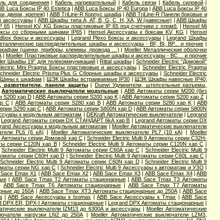
ль для соединения
|
Кабель нагревательный
|
Кабель связи
|
Кабель силовой
|
B Luca Боксы IP 40 Estetica
|
ABB Luca Боксы IP 40 Europa
|
ABB Luca Боксы IP 40
и, двери, крепеж)
|
ABB TriLine-R Корпус шкафа
|
ABB TriLine-R Панели боковые и
и аксессуары
|
ABB Шкафы типа A, AT, B, G, C, H, XA, W (навесные)
|
ABB Шкафы
P 65
|
Hensel KV, KG Боксы пластиковые IP 65 под счетчики с пломб.
|
Hensel Mi
оксы со сборными шинами IP65
|
Hensel Аксессуары к боксам KV, KG
|
Hensel
dbox боксы и аксессуары
|
Legrand Plexo Боксы и аксессуары
|
Legrand Шкафы
Металлические распределительные шкафы и аксессуары - BF, BI, BP... и прочие
|
 шкафам (шинки, приборы, клеммы, провода …)
|
Moeller Металлические оболочки
А
|
Moeller Пластиковые распределительные шкафы и аксессуары - BC… и прочие
ler Шкафы 19'' для телекоммуникаций
|
Rittal шкафы
|
Schneider Electric "Домовой"
Electric Mini Pragma Боксы пластиковые и аксессуары
|
Schneider Electric Pragma
chneider Electric Prisma Plus G Сборные шкафы и аксессуары
|
Schneider Electric
Шины к шкафам
|
ЩЭК Шкафы встраиваемые IP30
|
ЩЭК Шкафы навесные IP40,
 разветвители, панели защиты
|
Duewi Удлинители, штепсельные разъемы,
|
Автоматические выключатели модульные
|
ABB Автоматы серии M200 (без
и S200 хар D
|
ABB Автоматы серии S200 хар K
|
ABB Автоматы серии S200 хар Z
|
ар С
|
ABB Автоматы серии S280 хар B
|
ABB Автоматы серии S280 хар K
|
ABB
ерии S290 хар С
|
ABB Автоматы серии S800N хар D
|
ABB Автоматы серии S800N
ссуары к модульным автоматам
|
DEKraft Автоматические выключатели
|
Legrand
|
Legrand Автоматы серии DX СТАНДАРТ 6kA хар B
|
Legrand Автоматы серии DX
rand Аксессуары к модульным автоматам
|
Moeller Автоматические выключатели
атели PL6 (6 кА)
|
Moeller Автоматические выключатели PL7 (10 кА)
|
Moeller
ic Aвтоматы серии Домовой хар C
|
Schneider Electric Multi 9 Автоматы серии C32H-
маты серии C120N хар B
|
Schneider Electric Multi 9 Автоматы серии C120N хар C
|
|
Schneider Electric Multi 9 Автоматы серии C60A хар C
|
Schneider Electric Multi 9
Автоматы серии C60H хар D
|
Schneider Electric Multi 9 Автоматы серии C60L хар C
|
|
Schneider Electric Multi 9 Автоматы серии C60N хар D
|
Schneider Electric Multi 9
втоматы серии NG хар С
|
Schneider Electric Multi 9 Аксессуары к автоматам и УЗО
|
 Sace Emax X1
|
ABB Sace Emax X2
|
ABB Sace Emax X3
|
ABB Sace Emax X4
|
ABB
ные
|
ABB Sace Tmax T2 Автоматы стационарные
|
ABB Sace Tmax T3 Автоматы
|
ABB Sace Tmax T6 Автоматы стационарные
|
ABB Sace Tmax T7 Автоматы
рные до 160А
|
ABB Sace Tmax XT3 Автоматы стационарные до 250А
|
ABB Sace
a
|
ABB Sace Аксессуары к Isomax
|
ABB Sace Аксессуары к Tmax
|
ABB Sace
d DPX ER, DPX-I Автоматы стационарные
|
Legrand DPX Автоматы стационарные
|
матические выключатели IZM13 до 6300А и аксессуары
|
Moeller Автоматические
лючатели нагрузки LN2 до 250А
|
Moeller Автоматические выключатели LZM3,