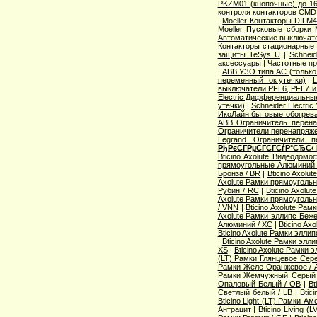
PKZM01 (кнопочные) до 1
контроля контакторов CMD
|
Moeller Контакторы DILM
Moeller Пусковые сборки
Автоматические выключат
Контакторы стационарные
защиты TeSys U
|
Schnei
аксессуары
|
Частотные пр
|
ABB УЗО типа АС (только
переменный ток утечки)
|
L
выключатели PFL6, PFL7 и
Electric Дифференциальные
утечки)
|
Schneider Electri
ИкоЛайн бытовые обогрев
ABB Ограничитель перен
Ограничители перенапряже
Legrand Ограничители п
РђРєСЃРµСЃСЃСѓР°СЂС‹
Bticino Axolute Видеодомо
прямоугольные Алюминий 
Бронза / BR
|
Bticino Axolu
Axolute Рамки прямоугольн
Рубин / RC
|
Bticino Axol
Axolute Рамки прямоугольн
/ VNN
|
Bticino Axolute Ра
Axolute Рамки эллипс Беж
Алюминий / XC
|
Bticino Ax
Bticino Axolute Рамки элли
|
Bticino Axolute Рамки элл
XS
|
Bticino Axolute Рамки 
(LT) Рамки Глянцевое Сере
Рамки Желе Оранжевое / 
Рамки Жемчужный Серый
Опаловый Белый / OB
|
Bt
Светлый белый / LB
|
Btic
Bticino Light (LT) Рамки А
Антрацит
|
Bticino Living 