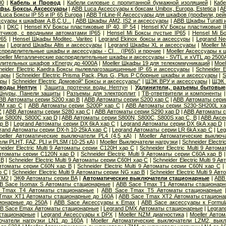
00
|
Кабель и Провод
|
Кабели силовые с пропитанной бумажной изоляцией
|
Кабе
фы, Боксы, Аксессуары
|
ABB Luca Аксессуары к боксам Unibox, Europa, Estetica
|
AB
Luca Боксы IP 55 и IP 65 Europa
|
ABB TriLine-R Аксессуары для шкафов (профили, рейк
суары к шкафам A,B,C,U...
|
ABB Шкафы AM2, IS2 и аксессуары
|
ABB Шкафы Turatti 
)
|
DKC
|
Hensel KV Боксы пластиковые IP 40, IP 54
|
Hensel KV Боксы пластиковые I
тчиков, с вводными автоматами IP65
|
Hensel Mi Боксы пустые IP65
|
Hensel Mi Б
P65
|
Hensel Шкафы Moditec, Varitec
|
Legrand Ekinox боксы и аксессуры
|
Legrand Ne
ры
|
Legrand Шкафы Altis и аксессуары
|
Legrand Шкафы XL и аксессуары
|
Moeller 
пределительные шкафы и аксессуары - CI… (IP65) и прочие
|
Moeller Аксессуары к
oeller Металлические распределительные шкафы и аксессуары - SVTL и xVTL до 2500
елительных шкафов xEnergy до 4000А
|
Moeller Шкафы 19 для телекоммуникаций
|
Moel
neider Electric Kaedra Боксы пылевлагозащищенные IP 65 и аксессуары
|
Schneider 
уары
|
Schneider Electric Prisma Pack, Plus G, Plus P Сборные шкафы и аксессуары
|
S
ары
|
Schneider Electric Домовой" Боксы и аксессуары"
|
ЩЭК ВРУ и аксессуары
|
ЩЭК 
 воды Нептун
|
Защита протечки воды Нептун
|
Удлинители, разъемы бытовые,
Шнуры, Панели защиты
|
Разъемы для электроплит
|
ТВ-ответвители и компоненты
BB Автоматы серии S200 хар B
|
ABB Автоматы серии S200 хар C
|
ABB Автоматы сери
0M хар С
|
ABB Автоматы серии S200P хар C
|
ABB Автоматы серии S230-SH200L х
Z
|
ABB Автоматы серии S280 хар С
|
ABB Автоматы серии S290 хар D
|
ABB Автоматы с
и S800N, S800C хар D
|
ABB Автоматы серии S800N, S800C, S800S хар С, B
|
ABB Аксе
р B
|
Legrand Автоматы серии DX 6kA хар C
|
Legrand Автоматы серии DX 6kA хар D
rand Автоматы серии DX-h 10-25kA хар C
|
Legrand Автоматы серии LR 6kA хар C
|
Leg
oeller Автоматические выключатели PL4 (4,5 кА)
|
Moeller Автоматические выключ
и PLHT, FAZ, PLI и PLSM (10-25 кА)
|
Moeller Выключатели нагрузки
|
Schneider Electr
neider Electric Multi 9 Автоматы серии C120H хар C
|
Schneider Electric Multi 9 Авто
9 Автоматы серии C120N хар D
|
Schneider Electric Multi 9 Автоматы серии C60A хар B
 B
|
Schneider Electric Multi 9 Автоматы серии C60H хар C
|
Schneider Electric Multi 9 
9 Автоматы серии C60N хар B
|
Schneider Electric Multi 9 Автоматы серии C60N хар C
р С
|
Schneider Electric Multi 9 Автоматы серии NG хар B
|
Schneider Electric Multi 9 А
ZM2
|
ЭКФ Автоматы серии ВА
|
Автоматические выключатели стационарные
|
ABB
B Sace Isomax S Автоматы стационарные
|
ABB Sace Tmax T1 Автоматы стационар
 Tmax T4 Автоматы стационарные
|
ABB Sace Tmax T5 Автоматы стационарные
Tmax XT1 Автоматы стационарные до 160А
|
ABB Sace Tmax XT2 Автоматы стациона
ионарные до 250А
|
ABB Sace Аксессуары к Emax
|
ABB Sace аксессуары к Formul
B Sace Еmax Автоматы стационарные
|
Legrand DMX Автоматы стационарные
|
Legran
стационарные
|
Legrand Аксессуары к DPX
|
Moeller NZM диагностика
|
Moeller Авто
ючатели нагрузки LN1 до 160А
|
Moeller Автоматические выключатели LZM2, вык