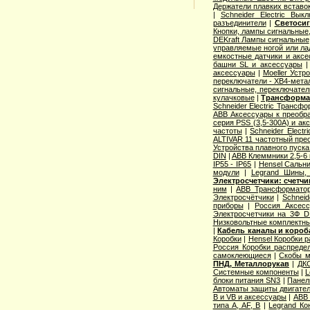
Держатели плавких вставо
|
Schneider Electric Вык
разъединители
|
Светосиг
Кнопки, лампы сигнальные,
DEKraft Лампы сигнальные
управляемые ногой или ла
емкостные датчики и аксе
башни SL и аксессуары
аксессуары
|
Moeller Устр
переключатели - XB4-мета
сигнальные, переключател
кулачковые
|
Трансформат
Schneider Electric Трансф
ABB Аксессуары к преобр
серия PSS (3,5-300А) и ак
частоты
|
Schneider Elect
ALTIVAR 11 частотный прео
Устройства плавного пуска 
DIN
|
ABB Клеммники 2,5-6
IP55 - IP65
|
Hensel Сальни
модули
|
Legrand Шины, 
Электросчетчики: счетч
ним
|
ABB Трансформатор
Электросчётчики
|
Schneid
приборы
|
Россия Аксесс
Электросчетчики на 3Ф D
Низковольтные комплектны
|
Кабель каналы и коро
Коробки
|
Hensel Коробки 
Россия Коробки распреде
самоклеющиеся
|
Скобы м
ПНД, Металлорукав
|
ДКС
Системные компоненты
|
L
блоки питания SN3
|
Панел
Автоматы защиты двигател
B и VB и аксессуары
|
ABB 
типа A, AF, B
|
Legrand Ко