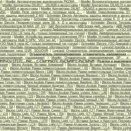
6А
|
Moeller Автоматические выключатели PKZM4…
|
Moeller Вспомогательные контак
|
Moeller Контакторы DILM17 - DILM38 и аксессуары
|
Moeller Контакторы DILM170 и а
40 - DILM65 и аксессуары
|
Moeller Контакторы DILM7 - DILM15 и аксессуары
|
Moeller
 MSC
|
Moeller Реле перегрузки и тепловые реле Z…
|
Moeller Трансформаторы ST
ели защиты двигателей Z-MS
|
Schneider Electric Автоматы защиты двигателя и аксес
 PMU и аксессуары
|
Schneider Electric Контакторы стационарные серии K, D, F и 
der Electric Промежуточные реле SK, K, D и аксессуары
|
Schneider Electric Тепло
еобразователи M-MAX, DF, DV
|
S&P Вентиляторы
|
ABB Блоки диф. защиты
|
ABB Дифф
 переменный ток утечки)
|
Legrand Дифференциальные автоматы DX
|
Legrand УЗО DX
egrand УЗО LR типа АС (только переменный ток утечки)
|
Moeller Дифференциальные 
 прочие
|
Moeller Устройства защитного отключения PF4
|
Moeller Устройства защитног
 автоматы Multi 9 DPN.. VIGI тип AС
|
Schneider Electric Дифференциальные автома
c УЗО Multi 9 типа АС (только переменный ток утечки)
|
Schneider Electric УЗО Домовой 
атели
|
ИкоЛайн промышленные обогреватели
|
Терморегуляторы
|
Legrand Короба и 
апряжения типа OVR, SOUOVR
|
Legrand Ограничители перенапряжения (разрядни
ния (разрядники)
|
Ограничитель перенапряжения, ограничитель напряжения —
еренапряжения (разрядники)
|
Moeller Ограничители перенапряжения SP… и 
 РґР»СЏ СЃСѓС…РёС… С‚СЂР°РЅСЃС„РѕСЂРјР°С‚РѕСЂРѕРІ
|
Розетки и выключат
фония
|
Bticino Axolute Вставки Алюминий
|
Bticino Axolute Вставки Антрацит
|
Bticin
/ XC
|
Bticino Axolute Рамки прямоугольные Антрацит / XS
|
Bticino Axolute Рамки п
te Рамки прямоугольные Венге / LWE
|
Bticino Axolute Рамки прямоугольные Голубое Сте
ые Кристалл / VKA
|
Bticino Axolute Рамки прямоугольные Малахит / VS
|
Bticino Axolut
ute Рамки прямоугольные Сапфир / BM
|
Bticino Axolute Рамки прямоугольные Темное С
ые Титан / NX
|
Bticino Axolute Рамки прямоугольные Фарфор / BG
|
Bticino Axolute Ра
мки прямоугольные Черный мрамор Ардезия / RLV
|
Bticino Axolute Рамки прямоугольны
евая карамель / DA
|
Bticino Axolute Рамки эллипс Белая карамель / DB
|
Bticino Axolu
olute Рамки эллипс Золото / OR
|
Bticino Axolute Рамки эллипс Клен / LAE
|
Bticino Axolu
пс Матовое золото / OS
|
Bticino Axolute Рамки эллипс Матовое серебро / SA
|
Bticino Ax
ипс Песок / SLC
|
Bticino Axolute Рамки эллипс Роскошный черный / NR
|
Bticino Axolute
эллипс Фактурная сталь / AxoluteS
|
Bticino Axolute Рамки эллипс Черешня / LCA
|
Bticino
бро / SA
|
Bticino Light (LT) Рамки Груша / LPR
|
Bticino Light (LT) Рамки Декоративные 
AJ
|
Bticino Light (LT) Рамки Желе Синее / BJ
|
Bticino Light (LT) Рамки Жемчужный Ж
 / GN
|
Bticino Light (LT) Рамки Медь / RA
|
Bticino Light (LT) Рамки Мягкий Титан / T
icino Light (LT) Рамки Опаловый Зеленый / VP
|
Bticino Light (LT) Рамки Опаловый Си
ino Light (LT) Рамки Ясень / LFR
|
Bticino Light (LT) Вставки Белые и Кристалл Прозра
мериканская Вишня / LCA
|
Bticino Light (LT) Рамки Атласное Золото / OS
|
Bticino Light 
(LV) Клавиши Металл
|
Bticino Living (LV) Рамки Американская Вишня / LCA
|
Bticino Livi