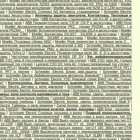
600А
|
Moeller Автоматические выключатели NZM1, выключатели нагрузки N1, PN1
матические выключатели NZM3, выключатели нагрузки N3, PN3 до 630А
|
Moeller
втычное и выкатное исполнение
|
Moeller Аксессуары для NZM 1-4/ LZM моторные
ные
|
Schneider Electric Compact NS Автоматы стационарные
|
Schneider Electric
Easypact Аксессуары
|
Автоматы защиты двигателя. Контакторы. Тепловые и
модульные и аксессуары
|
ABB Контакторы стационарные тип A и AF и аксессуары
тельные реле
|
ABB Промежуточные реле CR-M, CR-P и аксессуары
|
ABB Реле
ы
|
Moeller Автоматические выключатели PKZ... (кроме PKZM4... и PKZM01...) и
чатели PKZM4…
|
Moeller Вспомогательные контакторы DILA и аксессуары
|
Moeller
 контакторов CMD
|
Moeller Контакторы DILM17 - DILM38 и аксессуары
|
Moeller
Moeller Контакторы DILM40 - DILM65 и аксессуары
|
Moeller Контакторы DILM7 -
|
Moeller Пусковые сборки MSC
|
Moeller Реле перегрузки и тепловые реле Z…
|
оматические выключатели защиты двигателей Z-MS
|
Schneider Electric Автоматы
ric Контакторы стационарные PMU и аксессуары
|
Schneider Electric Контакторы
 защиты TeSys U
|
Schneider Electric Промежуточные реле SK, K, D и аксессуары
|
суары
|
Частотные преобразователи M-MAX, DF, DV
|
Узо, дифференциальный
BB УЗО типа А (постояный и переменный ток утечки)
|
ABB УЗО типа АС (только
еменный ток утечки)
|
Legrand УЗО DX типа АС (только переменный ток утечки)
|
тели PFL4
|
Moeller Дифференциальные автоматические выключатели PFL6, PFL7
F6, PF7 и прочие
|
Schneider Electric Блоки диф.защиты
|
Schneider Electric
ой
|
Schneider Electric Дифференциальные автоматы Домовой""
|
Schneider Electric
еменный ток утечки)
|
Schneider Electric УЗО Домовой серия ВД63 тип АС (только
и)"
|
Контроллеры. Датчики. Концевые выключатели
|
ABB Промышленные
ider Electric Датчики и реле давления
|
Schneider Electric Емкостные датчики
|
2
|
Schneider Electric Концевые выключатели
|
Schneider Electric Программируемые
меры, реле контроля напряжения и тока
|
ABB Кнопки, лампы, переключатели
|
nd Прочие модульные приборы
|
Legrand Кнопки, лампы, переключатели
|
Legrand
е модульные приборы
|
Schneider Electric Кнопки, лампы, переключатели Multi 9
|
Electric Таймеры и реле времени
|
Zamel Кнопки, лампы, указатели напряжения
|
еле FINDER
|
Промышленные розетки, вилки, разъемы
|
ABB Блок - разъемы
|
емы
|
Schneider Electric Силовые разъемы и вилки
|
Плавкий предохранитель,
B Аксессуары для предохранителей
|
ABB Аксессуары к выкл.-разъед. тип OT
A
|
ABB Выкл.-разъед. в боксах
|
ABB Выкл.-разъед. для дверного монтажа тип OT
 16-125F
|
ABB Выкл.-разъед. модульные тип OT 16...160A
|
ABB Выкл.-разъед. на
верс. тип OT 160...800A
|
ABB Выкл.-разъед. реверс. тип OT 160...800A и тип OTМ
ип OT 200...2500A
|
ABB Выключатели нагрузки с предохранителями вертик.типа
лями тип XLP
|
ABB Предохранители для выкл типа XLP, XLBM
|
ABB Рубильники
ели-разъединители, предохранители
|
Legrand Рубильники модульные
|
Moeller