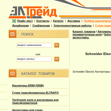
Прайс-лист
|
Контакты
|
Каталог
|
Доставка
|
Подбор выключате
Дизайнерам
|
Снабженцам
|
Электромонтажные работы
|
Сухие тран
Каталог товаров
/
Автоматы
промежуточные реле
/
Schn
аксессуары.
Schneider Elec
или
Schneider Electric Контакторы
Изоляторы ERIM (ERIB)
Сухие трансформаторы ELTRAFO
TecSystem реле и вентиляция для
трансформаторов
Аксессуары для сухих