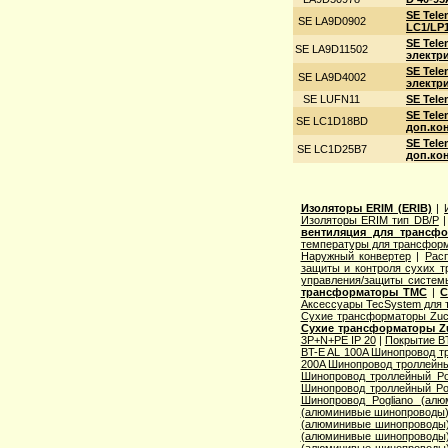
SE Tel
SE LA9D0902
LC1/LP1
SE Tele
SE LA9D11502
электри
SE Tele
SE LA9D4002
электри
SE LUFN11
SE Tel
SE Tele
SE LC1D18BD
доп.кон
SE Tele
SE LC1D25B7
доп.кон
Изоляторы ERIM (ERIB)
|
Изоляторы ERIM тип DB/P
вентиляция для трансф
температуры для трансформ
Наружный конвертер
|
Рас
защиты и контроля сухих т
управления/защиты систем
трансформаторы TMC
|
С
Аксессуары TecSystem для
Сухие трансформаторы Zucc
Сухие трансформаторы Zu
3P+N+PE IP 20
|
Покрытие BT
BT-E AL 100A Шинопровод тр
200A Шинопровод троллейны
Шинопровод троллейный Po
Шинопровод троллейный Po
Шинопровод Pogliano (ал
(алюминивые шинопроводы
(алюминивые шинопроводы
(алюминивые шинопроводы