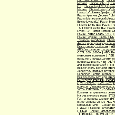
Светлый белый / LB
|
Bticin
Металл
|
Bticino Light (LT) 
OS
|
Bticino Light (LT) Суп
Металл
|
Bticino Living (LV
Living (LV) Рамки Графит / 
Рамки Красное Дерево / L
Рамки Металлический Амара
Bticino Living (LV) Рамки Ме
|
Bticino Living (LV) Рамки 
TC
|
Bticino Living (LV) Ра
Living (LV) Рамки Темная С
Рамки Тертая Сталь / ACS
|
Рамки Черный Никель / NN
Terraneo Домофония
|
Btici
Аксессуары для предохрани
Выкл.-разъед. в боксах
|
AB
ABB Выкл.-разъед. модульны
OETL 200...1600A
|
ABB Вык
моторным приводом
|
ABB 
нагрузки с предохранителя
предохранителями тип XLP
для предохранителей
|
ETI
Выключатель-разъединитель
Держатели плавких вставок
Schneider Electric Interpac
Выключатель-разъединител
Р»Р°Р¶РґРµРЅРёСЏ, РїРѕ
С‚СЂР°РЅСЃС„РѕСЂРјР°С‚
осадков
|
Датчики воды и о
УСТАНОВОЧНЫЕ (ПОЛУФА
Комплекты крепежных элем
Нагревательные маты STO
Плиты нагревательные (НП
низкотемпературные (НО, Н
кабельные МНТ
|
Секции н
(ТДОЭ)
|
Секции нагреват
(ТСБЭ)
|
Секции нагревате
ТЕПЛОСКАТ (КОМПЛЕКТ)