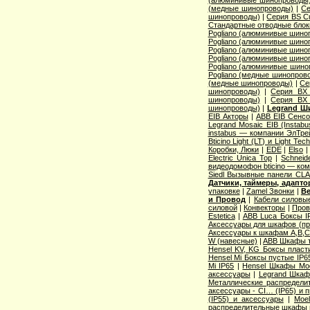
(алюминивые шинопроводы
(медные шинопроводы)
|
Се
шинопроводы)
|
Серия ВS C
Стандартные отводные блок
Pogliano (алюминивые шино
Pogliano (алюминивые шино
Pogliano (алюминивые шино
Pogliano (алюминивые шино
Pogliano (алюминивые шино
Pogliano (медные шинопров
(медные шинопроводы)
|
Се
шинопроводы)
|
Серия ВХ 
шинопроводы)
|
Серия ВХ 
шинопроводы)
|
Legrand Ш
EIB Акторы
|
ABB EIB Сенс
Legrand Mosaic ЕIB (Instabu
instabus — компании ЭлТре
Bticino Light (LT) и Light Tec
Коробки, Люки
|
EDE
|
Elso
Electric Unica Top
|
Schneid
видеодомофон bticino — ко
Siedl Вызывные панели CL
Датчики, таймеры, адапт
упаковке
|
Zamel Звонки
|
Ве
и Провод
|
Кабели силовы
силовой
|
Конвекторы
|
Пров
Estetica
|
ABB Luca Боксы I
Аксессуары для шкафов (про
Аксессуары к шкафам A,B,C,
W (навесные)
|
ABB Шкафы т
Hensel KV, KG Боксы пласт
Hensel Mi Боксы пустые IP6
Mi IP65
|
Hensel Шкафы Modi
аксессуары
|
Legrand Шкафы
Металлические распределит
аксессуары - CI… (IP65) и 
(IP55) и аксессуары
|
Moe
распределительные шкафы 