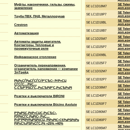
Муфты, наконечники, гильзы, сжимы,
SE Tele
SE LC1D18M7
заземление
доп.кон
SE Tele
SE LC1D18P7
доп.кон
Труба ПВХ, ПНД, Металлорукав
SE Tele
SE LC1D18BL
доп.кон
Crestron
SE Tele
SE LC1D18B7
доп.кон
Автоматизация
SE Tele
SE LC1D25M7
доп.кон
Автоматы защиты двигателя.
Контакторы. Тепловые и
SE Tele
SE LC1D25P7
промежуточные реле
доп.кон
SE Tele
SE LC1D09BL
доп.кон
Инфракрасное отопление
SE Tele
SE LC1D25F7
доп.кон
Ограничитель перенапряжения,
ограничитель напряжения — компании
SE Tele
SE LC1D32M7
ЭлТрейд
доп.кон
SE Tele
SE LC1D32P7
РђРєСЃРµСЃСЃСѓР°СЂС‹ РґР»СЏ
доп.кон
СЃСѓС…РёС…
SE Tele
SE LC1D38M7
С‚СЂР°РЅСЃС„РѕСЂРјР°С‚РѕСЂРѕРІ
доп.кон
SE Tele
SE LC1D40P7
Розетки и выключатели BIRONI
доп.кон
SE Tele
SE LC1D50F7
Розетки и выключатели Bticino Axolute
доп.кон
SE Tele
SE LC1D80M7
Р’РµРЅС‚РёР»СЏС‚РѕСЂС‹,
доп.кон
РЎРёСЃС‚РµРјС‹ РѕС…
SE Tele
Р»Р°Р¶РґРµРЅРёСЏ, РїРѕРІС‹С€РµРЅРёРµ
SE LC1D80P7
доп.кон
РјРѕС‰РЅРѕСЃС‚Рё +25% +40%
SE Tele
SE LC1D95M7
доп.кон