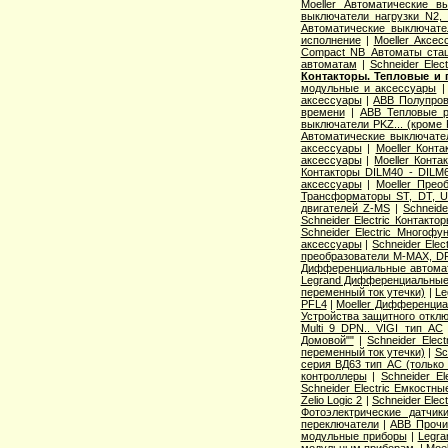
Moeller Автоматические 
выключатели нагрузки N2,
Автоматические выключате
исполнение
|
Moeller Аксе
Compact NB Автоматы ста
автоматам
|
Schneider Ele
Контакторы. Тепловые и 
модульные и аксессуары
аксессуары
|
ABB Полупров
времени
|
ABB Тепловые р
выключатели PKZ... (кроме 
Автоматические выключат
аксессуары
|
Moeller Конт
аксессуары
|
Moeller Конт
Контакторы DILM40 - DILM
аксессуары
|
Moeller Прео
Трансформаторы ST, DT, U
двигателей Z-MS
|
Schneid
Schneider Electric Контак
Schneider Electric Многоф
аксессуары
|
Schneider Elec
преобразователи M-MAX, D
Дифференциальные автома
Legrand Дифференциальные
переменный ток утечки)
|
Le
PFL4
|
Moeller Дифференциа
Устройства защитного откл
Multi 9 DPN.. VIGI тип AС
Домовой""
|
Schneider Elec
переменный ток утечки)
|
Sc
серия ВД63 тип АС (только
контроллеры
|
Schneider E
Schneider Electric Емкостны
Zelio Logic 2
|
Schneider Ele
Фотоэлектрические датчик
переключатели
|
ABB Прочи
модульные приборы
|
Legra