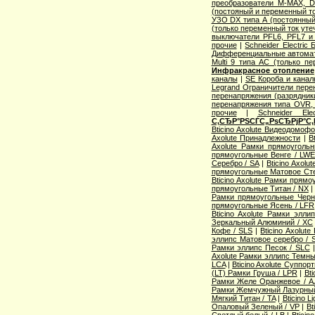
преобразователи M-MAX, D
(постояный и переменный то
УЗО DX типа А (постоянный
(только переменный ток уте
выключатели PFL6, PFL7 и
прочие
|
Schneider Electric
Дифференциальные автома
Multi 9 типа АС (только п
Инфракрасное отопление
каналы
|
SE Короба и кана
Legrand Ограничители пере
перенапряжения (разрядник
перенапряжения типа OVR
прочие
|
Schneider Ele
С‚СЂР°РЅСЃС„РѕСЂРјР°С‚
Bticino Axolute Видеодомоф
Axolute Принадлежности
|
B
Axolute Рамки прямоугол
прямоугольные Венге / LW
Серебро / SA
|
Bticino Axol
прямоугольные Матовое Сте
Bticino Axolute Рамки прям
прямоугольные Титан / NX
Рамки прямоугольные Черн
прямоугольные Ясень / LFR
Bticino Axolute Рамки элл
Зеркальный Алюминий / XC
Кофе / SLS
|
Bticino Axolut
эллипс Матовое серебро / 
Рамки эллипс Песок / SLC
Axolute Рамки эллипс Темны
LCA
|
Bticino Axolute Суппор
(LT) Рамки Груша / LPR
|
Bti
Рамки Желе Оранжевое / A
Рамки Жемчужный Лазурный
Мягкий Титан / TA
|
Bticino 
Опаловый Зеленый / VP
|
Bt