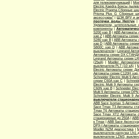
для телекоммуникаций
|
Moe
Electric Kaedra Боксы пыле
Electric Pragma Сборные ш
Prisma Plus G Сборные ш
аксессуары"
|
ЩЭК ВРУ и а
протечки воды Нептун
Удлинители, штепсельные 
компоненты
|
Автоматичес
S200 хар B
|
ABB Автоматы 
хар Z
|
ABB Автоматы серии
S280 хар B
|
ABB Автоматы 
хар D
|
ABB Автоматы серии
S800C хар D
|
ABB Автома
выключатели
|
Legrand Авто
Автоматы серии DX СТАНДА
Legrand Автоматы серии LR
(25кА)
|
Moeller Автоматич
выключатели PL7 (10 кА)
|
M
Electric Aвтоматы серии Д
Автоматы серии C120H хар
Schneider Electric Multi 9 А
серии C60A хар C
|
Schneid
Electric Multi 9 Автоматы с
C60N хар B
|
Schneider Elec
Multi 9 Автоматы серии DPN
Schneider Electric Multi 9
выключатели стационарн
ABB Sace Isomax S Автома
Sace Tmax T3 Автоматы ст
Tmax T6 Автоматы стацион
Sace Tmax XT2 Автоматы с
стационарные до 250А
|
ABB
к Tmax
|
ABB Sace Аксессуа
DPX-I Автоматы стационар
Moeller NZM диагностика
|
M
выключатели нагрузки LN1 
выключатели LZM3, выключа