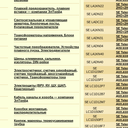
разъемы
SE Tel
SE LA1KN22
2НО+2Н
Плавкий предохранитель, плавкие
вставки — компании ЭлТрейд
SE Tel
SE LADN22
2НО+2Н
Светосигнальная и управляющая
SE Tel
SE LADC22
арматура. Кнопочные посты.
2НО+2НЗ
Кулачковые переключатели
SE Tel
SE LA1KN31
3НО+1Н
Трансформаторы напряжения. Блоки
SE Tel
SE LADN31
питания
3НО+1Н
SE Tel
SE LADN04
Частотные преобразователи. Устройства
для кон
плавного пуска. Электродвигатели
SE Tel
SE LA1KN40
для кон
Шины, клеммники, сальники,
SE Tel
изоляторы, DIN-рейки
SE LADN40
для кон
SE
SE Tele
Электросчетчики: счетчик однофазный,
LC1D115M7
доп.кон
счетчик трехфазный, многотарифные
SE
SE Tele
счетчики. Трансформаторы тока
LC1D115P7
доп.кон
SE Tele
Электрощиты (ВРУ, ЯУ, ЩУ, ЩАП,
SE LC1D12P7
доп.кон
Квартирные)
SE Tele
SE LC1D12B7
доп.кон
Кабель каналы и короба — компании
SE Tele
ЭлТрейд
SE LC1D12M7
доп.кон
SE
SE Tele
Коробки монтажные,
LC1D150M7
доп.кон
распределительные
SE
SE Tele
LC1D150P7
доп.кон
Крепеж, маркеры, термоусаживаемая
трубка
SE Tele
SE LC1D18F7
доп.кон