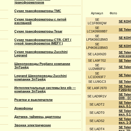
трансформаторов
Сухие трансформаторы TMC
Артикул
Фото
Сухие трансформаторы с литой
SE
SE КОН
изоляцией
LC1F800QW
SE
SE Tele
Сухие трансформаторы Tesar
LC1K09008B7
SE
SE КОН
LP5K0601BW3
Сухие трансформаторы CTR, CRT (
сухой трансформатор IMEFY )
SE
SE КОН
LP4K0610BW3
Сухие трансформаторы Zucchini
SE Tel
SE LA1KN20
Legrand
для кон
SE LA9F702
SE Tel
Шинопроводы Pogliano компании
SE
SE Tel
ЭлТрейд
LU2MB0FU
SE
SE Tele
Legrand Шинопроводы Zucchini
LC1D093F7
компании ЭлТрейд
SE LU9GC3
SE Tel
SE Tel
Интеллектуальные системы knx eib —
SE LA9FJ970
F265(4)
компании ЭлТрейд
SE Tele
SE LAD9R1V
D09 - D
Розетки и выключатели
SE Tele
SE LADT2
вкл. 0,
Домофоны
SE Tele
SE LADT0
вкл. 0,
Датчики, таймеры, адапторы
SE Tele
SE LADS2
вкл. 1-
Звонки электрические
SE Tele
SE LADT4
вкл. 10