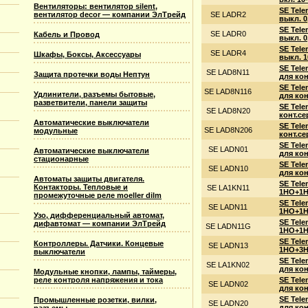
Вентиляторы: вентилятор silent,
SE Tele
вентилятор decor — компании ЭлТрейд
SE LADR2
выкл. 0
SE Tele
SE LADR0
Кабель и Провод
выкл. 0
SE Tele
SE LADR4
Шкафы, Боксы, Аксессуары
выкл. 1
SE Tel
SE LAD8N11
Защита протечки воды Нептун
для кон
SE Tel
SE LAD8N116
Удлинители, разъемы бытовые,
для кон
разветвители, панели защиты
SE Tel
SE LAD8N20
конт.cе
Автоматические выключатели
SE Tel
SE LAD8N206
модульные
конт.cе
SE Tel
SE LADN01
Автоматические выключатели
для кон
стационарные
SE Tel
SE LADN10
для кон
Автоматы защиты двигателя.
SE Tel
Контакторы. Тепловые и
SE LA1KN11
1НО+1Н
промежуточные реле moeller dilm
SE Tel
SE LADN11
1НО+1Н
Узо, дифференциальный автомат,
SE Tel
дифавтомат — компании ЭлТрейд
SE LADN11G
1НО+1Н
SE Tel
Контроллеры. Датчики. Концевые
SE LADN13
1НО+3Н
выключатели
SE Tel
SE LA1KN02
для кон
Модульные кнопки, лампы, таймеры,
реле контроля напряжения и тока
SE Tel
SE LADN02
для кон
SE Tel
Промышленные розетки, вилки,
SE LADN20
для кон