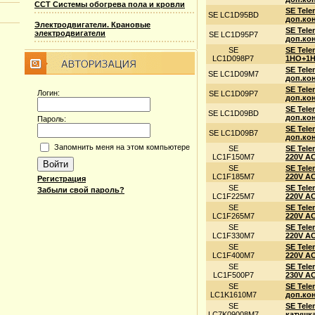
ССТ Системы обогрева пола и кровли
SE Tele
SE LC1D95BD
доп.кон
Электродвигатели. Крановые
SE Tele
электродвигатели
SE LC1D95P7
доп.кон
SE
SE Tele
LC1D098P7
1НО+1НЗ
SE Tele
SE LC1D09M7
доп.кон
SE Tele
Логин:
SE LC1D09P7
доп.кон
SE Tele
SE LC1D09BD
доп.кон
Пароль:
SE Tele
SE LC1D09B7
доп.кон
Запомнить меня на этом компьютере
SE
SE Tele
LC1F150M7
220V А
SE
SE Tele
LC1F185M7
220V А
Регистрация
SE
SE Tele
Забыли свой пароль?
LC1F225M7
220V А
SE
SE Tele
LC1F265M7
220V А
SE
SE Tele
LC1F330M7
220V А
SE
SE Tele
LC1F400M7
220V А
SE
SE Tele
LC1F500P7
230V A
SE
SE Tele
LC1K1610M7
доп.кон
SE
SE Tele
LC7K09008M7
катушк