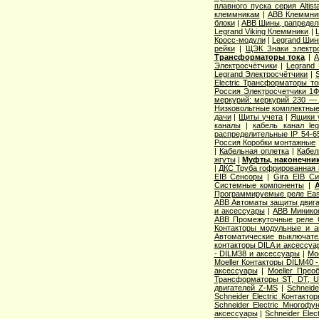
плавного пуска серия Altist
клеммникам
|
ABB Клеммник
блоки
|
ABB Шины, рапредел
Legrand Viking Клеммники
|
Кросс-модули
|
Legrand Шин
рейки
|
ЩЭК Знаки электро
Трансформаторы тока
|
A
Электросчётчики
|
Legrand
Legrand Электросчётчики
|
Electric Трансформаторы то
Россия Электросчетчики 1Ф
меркурий: меркурий 230 —
Низковольтные комплектные
дачи
|
Щиты учета
|
Ящики 
каналы
|
кабель канал l
распределительные IP 54-6
Россия Коробки монтажные
|
Кабельная оплетка
|
Кабел
жгуты
|
Муфты, наконечник
|
ДКС Труба гофрированная 
EIB Сенсоры
|
Gira EIB С
Системные компоненты
|
Программируемые реле Easy
ABB Автоматы защиты двига
и аксессуары
|
ABB Миникон
ABB Промежуточные реле 
Контакторы модульные и а
Автоматические выключат
контакторы DILA и аксессуа
- DILM38 и аксессуары
|
Mo
Moeller Контакторы DILM40 
аксессуары
|
Moeller Прео
Трансформаторы ST, DT, U
двигателей Z-MS
|
Schneid
Schneider Electric Контак
Schneider Electric Многоф
аксессуары
|
Schneider Elec