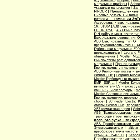
модульным приборам.
|
Moe
модульные приборы
|
Schne
указатели напряжения
|
Zam
FINDER
|
Промышленные р
Cиловые разъемы и вилки
вставки — компании ЭлТ
Аксессуары к выкл.-разъед.
16...3150A
|
ABB Выкл.-разъе
OT 16-125E
|
ABB Выкл.-раз
DIN-рейку и монт. плату ти
Выкл.-разъед. реверс. тип 
ABB Выкл.-разъед. тип OT 2
предохранителями тип OFA
Рубильники модульные E200
предохранители
|
Legrand 
объединения
|
Moeller Мо
Выключатели-разъединители
модульные
|
Прочие разъед
Кнопки, лампы сигнальные, 
ABB Кнопочные посты и ак
сигнальные
|
Legrand Кнопк
Moeller Грибовидные выклю
EMR, ESR ...
|
Moeller Конц
выключатели LS и аксессу
башни SL и аксессуары
|
Mo
Moeller Световые сигнальн
Кнопки, лампочки, переключ
сборе)
|
Schneider Electri
лампы сигнальные, переклю
XB7 компактная серия
|
Schn
ABB Трансформаторы нап
Трансформаторы напряжен
плавного пуска. Электро
ABB Преобразователи час
Электродвигатели
|
altista
преобразователям частоты
серии ALTIVAR 11
|
Schnei
Преобразователи частоты с