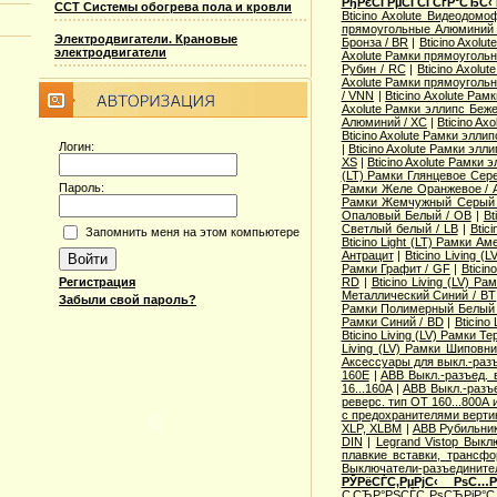
РђРєСЃРµСЃСЃСѓР°СЂС‹
ССТ Системы обогрева пола и кровли
Bticino Axolute Видеодомо
прямоугольные Алюминий 
Электродвигатели. Крановые
Бронза / BR
|
Bticino Axolu
электродвигатели
Axolute Рамки прямоугольн
Рубин / RC
|
Bticino Axol
Axolute Рамки прямоугольн
/ VNN
|
Bticino Axolute Ра
Axolute Рамки эллипс Беж
Алюминий / XC
|
Bticino Ax
Bticino Axolute Рамки элли
Логин:
|
Bticino Axolute Рамки элл
XS
|
Bticino Axolute Рамки 
(LT) Рамки Глянцевое Сере
Пароль:
Рамки Желе Оранжевое / 
Рамки Жемчужный Серый
Опаловый Белый / OB
|
Bt
Светлый белый / LB
|
Btic
Запомнить меня на этом компьютере
Bticino Light (LT) Рамки А
Антрацит
|
Bticino Living 
Рамки Графит / GF
|
Bticin
Регистрация
RD
|
Bticino Living (LV) 
Металлический Синий / BT
Забыли свой пароль?
Рамки Полимерный Белый 
Рамки Синий / BD
|
Bticino
Bticino Living (LV) Рамки Т
Living (LV) Рамки Шиповн
Аксессуары для выкл.-разъ
160E
|
ABB Выкл.-разъед. 
16...160A
|
ABB Выкл.-разъе
реверс. тип OT 160...800A
с предохранителями верти
XLP, XLBM
|
ABB Рубильни
DIN
|
Legrand Vistop Выкл
плавкие вставки, трансф
Выключатели-разъедините
РЎРёСЃС‚РµРјС‹ РѕС…
С‚СЂР°РЅСЃС„РѕСЂРјР°С