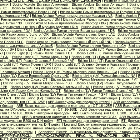
 РґР»СЏ СЃСѓС…РёС… С‚СЂР°РЅСЃС„РѕСЂРјР°С‚РѕСЂРѕРІ
|
Розетки и выключат
фония
|
Bticino Axolute Вставки Алюминий
|
Bticino Axolute Вставки Антрацит
|
Bticin
/ XC
|
Bticino Axolute Рамки прямоугольные Антрацит / XS
|
Bticino Axolute Рамки п
te Рамки прямоугольные Венге / LWE
|
Bticino Axolute Рамки прямоугольные Голубое Сте
ые Кристалл / VKA
|
Bticino Axolute Рамки прямоугольные Малахит / VS
|
Bticino Axolut
ute Рамки прямоугольные Сапфир / BM
|
Bticino Axolute Рамки прямоугольные Темное С
ые Титан / NX
|
Bticino Axolute Рамки прямоугольные Фарфор / BG
|
Bticino Axolute Ра
мки прямоугольные Черный мрамор Ардезия / RLV
|
Bticino Axolute Рамки прямоугольны
евая карамель / DA
|
Bticino Axolute Рамки эллипс Белая карамель / DB
|
Bticino Axolu
olute Рамки эллипс Золото / OR
|
Bticino Axolute Рамки эллипс Клен / LAE
|
Bticino Axolu
пс Матовое золото / OS
|
Bticino Axolute Рамки эллипс Матовое серебро / SA
|
Bticino Ax
ипс Песок / SLC
|
Bticino Axolute Рамки эллипс Роскошный черный / NR
|
Bticino Axolute
эллипс Фактурная сталь / AxoluteS
|
Bticino Axolute Рамки эллипс Черешня / LCA
|
Bticino
бро / SA
|
Bticino Light (LT) Рамки Груша / LPR
|
Bticino Light (LT) Рамки Декоративные 
AJ
|
Bticino Light (LT) Рамки Желе Синее / BJ
|
Bticino Light (LT) Рамки Жемчужный Ж
 / GN
|
Bticino Light (LT) Рамки Медь / RA
|
Bticino Light (LT) Рамки Мягкий Титан / T
icino Light (LT) Рамки Опаловый Зеленый / VP
|
Bticino Light (LT) Рамки Опаловый Си
ino Light (LT) Рамки Ясень / LFR
|
Bticino Light (LT) Вставки Белые и Кристалл Прозра
мериканская Вишня / LCA
|
Bticino Light (LT) Рамки Атласное Золото / OS
|
Bticino Light 
(LV) Клавиши Металл
|
Bticino Living (LV) Рамки Американская Вишня / LCA
|
Bticino Livi
o Living (LV) Рамки Европейский Орех / LNC
|
Bticino Living (LV) Рамки Исконный / NA
|
B
Рамки Металлическая Охра / OT
|
Bticino Living (LV) Рамки Металлический Амарант / AT
|
Bticino Living (LV) Рамки Метро Синий / BU
|
Bticino Living (LV) Рамки Натуральное 
/ PB
|
Bticino Living (LV) Рамки Светлый Алюминий / AL
|
Bticino Living (LV) Рамки Св
 Living (LV) Рамки Скутер Желтый / GT
|
Bticino Living (LV) Рамки Темная Сталь / AC
|
Bt
ертая Сталь / ACS
|
Bticino Living (LV) Рамки Титановый Графит / GFT
|
Bticino Living (L
ик/ LRN
|
Bticino Living (LV) Суппорты
|
Bticino My Home Автоматизация
|
Bticino Te
ед. реверс. тип OT 16-125E
|
ABB Аксессуары для предохранителей
|
ABB Аксессуары 
в боксах
|
ABB Выкл.-разъед. для дверного монтажа тип OT 16-125E
|
ABB Выкл.-раз
д. на DIN-рейку и монт. плату тип OT 16-160E
|
ABB Выкл.-разъед. реверс. тип OETL
 и тип OTМ 160...800A с моторным приводом
|
ABB Выкл.-разъед. тип OETL 200...3150A
к.типа XLBM
|
ABB Выключатели нагрузки с предохранителями тип OFAX
|
ABB Выключа
ки модульные E200 на DIN-рейку
|
ETI Аксессуары для предохранителей
|
ETI Держат
ючатель-разъединитель на DIN рейку
|
Legrand Выключатели-разъединители, предох
орматоры, счетчики, шинки объединения
|
Moeller Модульные рубильники IS до 125
ли, предохранители
|
Schneider Electric Выключатель-разъединитель стационарн
Р»Р°Р¶РґРµРЅРёСЏ, РїРѕРІС‹С€РµРЅРёРµ РјРѕС‰РЅРѕСЃС‚Рё +25% +4
‚РѕСЂРѕРІ
|
ССТ Системы обогрева пола и кровли
|
Аксессуары для монтажа ТЕ