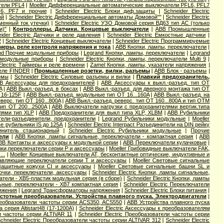
тели PFL4
|
Moeller Дифференциальные автоматические выключатели PFL6, PFL7
F6, PF7 и прочие
|
Schneider Electric Блоки диф.защиты
|
Schneider Electric
ой
|
Schneider Electric Дифференциальные автоматы Домовой""
|
Schneider Electric
еменный ток утечки)
|
Schneider Electric УЗО Домовой серия ВД63 тип АС (только
и)"
|
Контроллеры. Датчики. Концевые выключатели
|
ABB Промышленные
ider Electric Датчики и реле давления
|
Schneider Electric Емкостные датчики
|
2
|
Schneider Electric Концевые выключатели
|
Schneider Electric Программируемые
меры, реле контроля напряжения и тока
|
ABB Кнопки, лампы, переключатели
|
nd Прочие модульные приборы
|
Legrand Кнопки, лампы, переключатели
|
Legrand
е модульные приборы
|
Schneider Electric Кнопки, лампы, переключатели Multi 9
|
Electric Таймеры и реле времени
|
Zamel Кнопки, лампы, указатели напряжения
|
еле FINDER
|
Промышленные розетки, вилки, разъемы
|
ABB Блок - разъемы
|
емы
|
Schneider Electric Силовые разъемы и вилки
|
Плавкий предохранитель,
B Аксессуары для предохранителей
|
ABB Аксессуары к выкл.-разъед. тип OT
A
|
ABB Выкл.-разъед. в боксах
|
ABB Выкл.-разъед. для дверного монтажа тип OT
 16-125F
|
ABB Выкл.-разъед. модульные тип OT 16...160A
|
ABB Выкл.-разъед. на
верс. тип OT 160...800A
|
ABB Выкл.-разъед. реверс. тип OT 160...800A и тип OTМ
ип OT 200...2500A
|
ABB Выключатели нагрузки с предохранителями вертик.типа
лями тип XLP
|
ABB Предохранители для выкл типа XLP, XLBM
|
ABB Рубильники
ели-разъединители, предохранители
|
Legrand Рубильники модульные
|
Moeller
е рубильники IS до 125А
|
Schneider Electric Interpact Разъединители на DIN рейку
динитель стационарный
|
Schneider Electric Рубильники модульные
|
Прочие
ели
|
ABB Кнопки, лампы сигнальные, переключатели - компактная серия
|
ABB
BB Контакты и аксессуары к модульной серии
|
ABB Переключатели кулачковые
|
зки,переключатели серии P и аксессуары
|
Moeller Грибовидные выключатели FAK,
..
|
Moeller Концевые выключатели AT, бесконтактные оптические, индуктивные и
равляющие переключатели серии T и аксессуары
|
Moeller Световые сигнальные
 Защитные кожухи CI и аксессуары
|
Moeller Световые сигнальные башни SL и
мпочки, переключатели, аксессуары
|
Schneider Electric Кнопки, лампы сигнальные,
чатели - XB5-пластик модульная серия (в сборе)
|
Schneider Electric Кнопки, лампы
льные, переключатели - XB7 компактная серия
|
Schneider Electric Переключатели
яжения
|
Legrand Трансформаторы напряжения
|
Schneider Electric Блоки питания
|
стотные преобразователи. Устройства плавного пуска. Электродвигатели
|
еобразователи частоты серии ACS350, ACS550
|
ABB Устройства плавного пуска
а серия Altistart48 (17-1200А)
|
Schneider Electric Аксессуары к преобразователям
ли частоты серии ALTIVAR 11
|
Schneider Electric Преобразователи частоты серии
chneider Electric Преобразователи частоты серии ALTIVAR 312
|
Schneider Electric