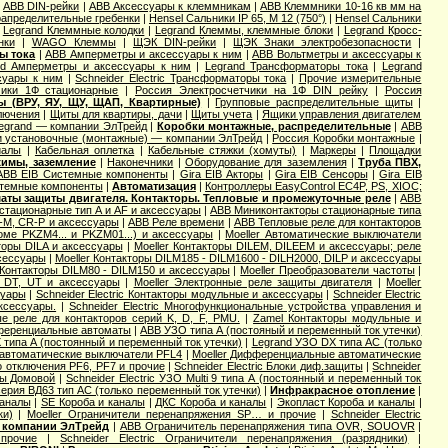
|
ABB DIN-рейки
|
ABB Аксессуары к клеммникам
|
ABB Клеммники 10-16 кв мм на
апределительные гребенки
|
Hensel Cальники IP 65, M 12 (750°)
|
Hensel Сальники
|
Legrand Клеммные колодки
|
Legrand Клеммы, клеммные блоки
|
Legrand Кросс-
нки
|
WAGO Клеммы
|
ЩЭК DIN-рейки
|
ЩЭК Знаки электробезопасности
|
ы тока
|
ABB Амперметры и аксессуары к ним
|
ABB Вольтметры и аксессуары к
nd Амперметры и аксессуары к ним
|
Legrand Трансформаторы тока
|
Legrand
ссуары к ним
|
Schneider Electric Трансформаторы тока
|
Прочие измерительные
чики 1Ф стационарные
|
Россия Электросчетчики на 1Ф DIN рейку
|
Россия
ы (ВРУ, ЯУ, ЩУ, ЩАП, Квартирные)
|
Групповые распределительные щиты
|
лючения
|
Щиты для квартиры, дачи
|
Щиты учета
|
Ящики управления двигателем
legrand — компании ЭлТрейд
|
Коробки монтажные, распределительные
|
ABB
и установочные (монтажные) — компании ЭлТрейд
|
Россия Коробки монтажные
|
иалы
|
Кабельная оплетка
|
Кабельные стяжки (хомуты)
|
Маркеры
|
Площадки
жимы, заземление
|
Наконечники
|
Оборудование для заземления
|
Труба ПВХ,
ABB EIB Системные компоненты
|
Gira EIB Акторы
|
Gira EIB Сенсоры
|
Gira EIB
стемные компоненты
|
Автоматизация
|
Контроллеры EasyControl EC4P, PS, XIOC;
аты защиты двигателя. Контакторы. Тепловые и промежуточные реле
|
ABB
стационарные тип A и AF и аксессуары
|
ABB Миниконтакторы стационарные типа
M, CR-P и аксессуары
|
ABB Реле времени
|
ABB Тепловые реле для контакторов
оме PKZM4... и PKZM01...) и аксессуары
|
Moeller Автоматические выключатели
торы DILA и аксессуары
|
Moeller Контакторы DILEM, DILEEM и аксессуары; реле
ксессуары
|
Moeller Контакторы DILM185 - DILM1600 - DILH2000, DILP и аксессуары
 Контакторы DILM80 - DILM150 и аксессуары
|
Moeller Преобразователи частоты
|
, DT, UT и аксессуары
|
Moeller Электронные реле защиты двигателя
|
Moeller
суары
|
Schneider Electric Контакторы модульные и аксессуары
|
Schneider Electric
аксессуары.
|
Schneider Electric Многофункциональные устройства управления и
вые реле для контакторов серий K, D, F, PMU.
|
Zamel Контакторы модульные и
еренциальные автоматы
|
ABB УЗО типа А (постояный и переменный ток утечки)
 типа А (постоянный и переменный ток утечки)
|
Legrand УЗО DX типа АС (только
автоматические выключатели PFL4
|
Moeller Дифференциальные автоматические
о отключения PF6, PF7 и прочие
|
Schneider Electric Блоки диф.защиты
|
Schneider
ты Домовой
|
Schneider Electric УЗО Multi 9 типа А (постоянный и переменный ток
серия ВД63 тип АС (только переменный ток утечки)
|
Инфракрасное отопление
|
каналы
|
SE Короба и каналы
|
ДКС Короба и каналы
|
Экопласт Короба и каналы
|
ки)
|
Moeller Ограничители перенапряжения SP… и прочие
|
Schneider Electric
 компании ЭлТрейд
|
ABB Ограничитель перенапряжения типа OVR, SOUOVR
|
прочие
|
Schneider Electric Ограничители перенапряжения (разрядники)
|