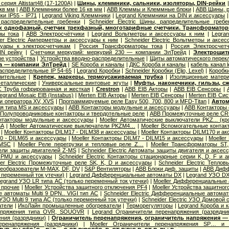
серия Altistart48 (17-1200А)
|
Шины, клеммники, сальники, изоляторы, DIN-рейки
 кв мм
|
ABB Клеммники более 16 кв мм
|
ABB Клеммы и Клеммные блоки
|
ABB Шины, р
ки IP55 - IP71
|
Legrand Viking Клеммники
|
Legrand Клеммники на DIN и аксессуары
распределительные гребенки
|
Schneider Electric Шины, рапределительные гребе
ик однофазный, счетчик трехфазный, многотарифные счетчики. Трансформатор
ы тока
|
ABB Электросчётчики
|
Legrand Вольтметры и аксессуары к ним
|
Legra
er Electric Амперметры и аксессуары к ним
|
Schneider Electric Вольтметры и аксе
уары к электросчетчикам
|
Россия Трансформаторы тока
|
Россия Электросчет
IN рейку
|
Счетчики меркурий: меркурий 230 — компании ЭлТрейд
|
Электрощит
е устройства
|
Устройства вводно-распределительные
|
Щиты автоматического перек
ба — компании ЭлТрейд
|
SE Короба и каналы
|
ДКС Короба и каналы
|
кабель канал 
распределительные IP 54-65
|
Legrand Коробки
|
Schneider Коробки (Eljo, Lexel)
|
Коробк
лительные
|
Крепеж, маркеры, термоусаживаемая трубка
|
Изоляционные матер
еталлические
|
Универсальные винтовые жгуты
|
Муфты, наконечники, гильзы, с
 Труба гофрированная и жесткая
|
Crestron
|
ABB EIB Акторы
|
ABB EIB Сенсоры
|
egrand Mosaic ЕIB (Instabus)
|
Merten EIB Акторы
|
Merten EIB Сенсоры
|
Merten EIB Си
и оператора XV, XVS
|
Программируемые реле Easy 500, 700, 800 и MFD-Titan
|
Автом
я типа MS и аксессуары
|
ABB Контакторы модульные и аксессуары
|
ABB Контакторы 
Полупроводниковые контакторы и твердотельные реле
|
ABB Промежуточные реле CR-
нтакторы модульные и аксессуары
|
Moeller Автоматические выключатели PKZ... (кр
6А
|
Moeller Автоматические выключатели PKZM4…
|
Moeller Вспомогательные контак
|
Moeller Контакторы DILM17 - DILM38 и аксессуары
|
Moeller Контакторы DILM170 и а
40 - DILM65 и аксессуары
|
Moeller Контакторы DILM7 - DILM15 и аксессуары
|
Moeller
 MSC
|
Moeller Реле перегрузки и тепловые реле Z…
|
Moeller Трансформаторы ST
ели защиты двигателей Z-MS
|
Schneider Electric Автоматы защиты двигателя и аксес
 PMU и аксессуары
|
Schneider Electric Контакторы стационарные серии K, D, F и 
der Electric Промежуточные реле SK, K, D и аксессуары
|
Schneider Electric Тепло
еобразователи M-MAX, DF, DV
|
S&P Вентиляторы
|
ABB Блоки диф. защиты
|
ABB Дифф
 переменный ток утечки)
|
Legrand Дифференциальные автоматы DX
|
Legrand УЗО DX
egrand УЗО LR типа АС (только переменный ток утечки)
|
Moeller Дифференциальные 
 прочие
|
Moeller Устройства защитного отключения PF4
|
Moeller Устройства защитног
 автоматы Multi 9 DPN.. VIGI тип AС
|
Schneider Electric Дифференциальные автома
c УЗО Multi 9 типа АС (только переменный ток утечки)
|
Schneider Electric УЗО Домовой 
атели
|
ИкоЛайн промышленные обогреватели
|
Терморегуляторы
|
Legrand Короба и 
апряжения типа OVR, SOUOVR
|
Legrand Ограничители перенапряжения (разрядни
ния (разрядники)
|
Ограничитель перенапряжения, ограничитель напряжения —
еренапряжения (разрядники)
|
Moeller Ограничители перенапряжения SP… и 