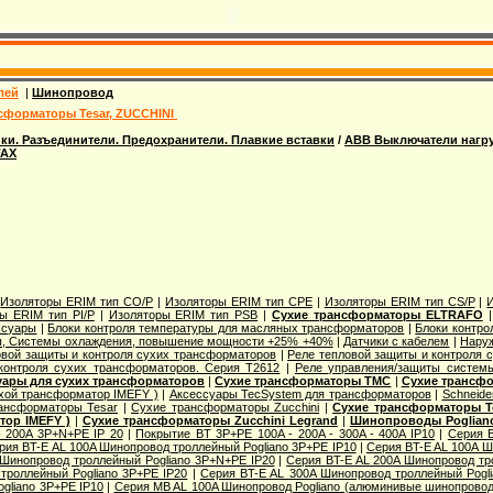
лей
|
Шинопровод
сформаторы Tesar, ZUCCHINI
ки. Разъединители. Предохранители. Плавкие вставки
/
ABB Выключатели нагр
FAX
|
Изоляторы ERIM тип CO/P
|
Изоляторы ERIM тип CPE
|
Изоляторы ERIM тип CS/P
|
ы ERIM тип PI/P
|
Изоляторы ERIM тип PSB
|
Сухие трансформаторы ELTRAFO
ссуары
|
Блоки контроля температуры для масляных трансформаторов
|
Блоки контро
ы, Системы охлаждения, повышение мощности +25% +40%
|
Датчики с кабелем
|
Нару
овой защиты и контроля сухих трансформаторов
|
Реле тепловой защиты и контроля 
контроля сухих трансформаторов. Серия T2612
|
Реле управления/защиты системы
уары для сухих трансформаторов
|
Сухие трансформаторы TMC
|
Сухие трансфо
хой трансформатор IMEFY )
|
Аксессуары TecSystem для трансформаторов
|
Schneide
ансформаторы Tesar
|
Сухие трансформаторы Zucchini
|
Сухие трансформаторы T
тор IMEFY )
|
Сухие трансформаторы Zucchini Legrand
|
Шинопроводы Poglian
- 200A 3P+N+PE IP 20
|
Покрытие BT 3P+PE 100A - 200A - 300A - 400A IP10
|
Серия 
рия BT-E AL 100A Шинопровод троллейный Pogliano 3P+PE IP10
|
Серия BT-E AL 100A Ш
 Шинопровод троллейный Pogliano 3P+N+PE IP20
|
Серия BT-E AL 200A Шинопровод тр
троллейный Pogliano 3P+PE IP20
|
Серия BT-E AL 300A Шинопровод троллейный Pogli
gliano 3P+PE IP10
|
Серия MB AL 100A Шинопровод Pogliano (алюминивые шинопрово