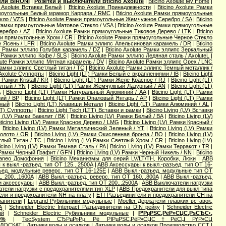
ели BIRONI
|
Розетки и выключатели Bticino Axolute
|
Bticino Axolute My Home
|
o Axolute Вставки Белый
|
Bticino Axolute Принадлежности
|
Bticino Axolute Рамки
рямоугольные Белый мрамор Каррара / RMC
|
Bticino Axolute Рамки прямоугольные
кло / VZS
|
Bticino Axolute Рамки прямоугольные Жемчужное Серебро / SA
|
Bticino
e Рамки прямоугольные Матовое Стекло / VSA
|
Bticino Axolute Рамки прямоугольные
еребро / AZ
|
Bticino Axolute Рамки прямоугольные Тиковое Дерево / LTK
|
Bticino
мки прямоугольные Хром / CR
|
Bticino Axolute Рамки прямоугольные Черное Стекло
е Ясень / LFR
|
Bticino Axolute Рамки эллипс Апельсиновая карамель / DR
|
Bticino
te Рамки эллипс Голубая карамель / DZ
|
Bticino Axolute Рамки эллипс Зеркальный
te Рамки эллипс Кофе / SLS
|
Bticino Axolute Рамки эллипс Ледяная сталь / AxoluteL
|
olute Рамки эллипс Мятная карамель / DV
|
Bticino Axolute Рамки эллипс Орех / LNC
 Рамки эллипс Светлый титан / TC
|
Bticino Axolute Рамки эллипс Темный металлик /
 Axolute Суппорты
|
Bticino Light (LT) Рамки Белый с вкраплениями / IB
|
Bticino Light
Рамки Kristall / KR
|
Bticino Light (LT) Рамки Желе Красное / RJ
|
Bticino Light (LT)
елтый / YN
|
Bticino Light (LT) Рамки Жемчужный Лазурный / AN
|
Bticino Light (LT)
A
|
Bticino Light (LT) Рамки Натуральный Алюминий / AA
|
Bticino Light (LT) Рамки
ний / BP
|
Bticino Light (LT) Рамки Опаловый Янтарь / AP
|
Bticino Light (LT) Рамки
чный
|
Bticino Light (LT) Клавиши Металл
|
Bticino Light (LT) Рамки Алюминий / AL
|
(LT) Суппорты
|
Bticino Light Tech (LTT) Вставки и рамки
|
Bticino Living (LV) Вставки
ng (LV) Рамки Бакелит / BK
|
Bticino Living (LV) Рамки Белый / BA
|
Bticino Living (LV)
ticino Living (LV) Рамки Красное Дерево / LMG
|
Bticino Living (LV) Рамки Красный /
|
Bticino Living (LV) Рамки Металлический Зеленый / YT
|
Bticino Living (LV) Рамки
Золото / OR
|
Bticino Living (LV) Рамки Окисленная бронза / BO
|
Bticino Living (LV)
етлый Титан / TC
|
Bticino Living (LV) Рамки Светлый Хром / CR
|
Bticino Living (LV)
icino Living (LV) Рамки Темная Сталь / PA
|
Bticino Living (LV) Рамки Терракот / TR
|
V) Рамки Черный Графит / GFN
|
Bticino Living (LV) Рамки Черный Никель / NN
|
Bticino
rraneo Домофония
|
Bticino Механизмы для серий LV/LT/TH, Коробки, Люки
|
ABB
к выкл.-разъед. тип OT 125...2500A
|
ABB Аксессуары к выкл.-разъед. тип OT 16-
ъед. модульные реверс. тип OT 16-125E
|
ABB Выкл.-разъед. модульные тип OT
 200...1600A
|
ABB Выкл.-разъед. реверс. тип OT 160...800A
|
ABB Выкл.-разъед.
 и аксессуары
|
ABB Выкл.-разъед. тип OT 200...2500A
|
ABB Выключатели нагрузки
тели нагрузки с предохранителями тип XLP
|
ABB Предохранители для выкл типа
ели и предохранители NH на плату
|
ETI Разъединители и предохранители CH на
ранители
|
Legrand Рубильники модульные
|
Moeller Держатели плавких вставок,
А
|
Schneider Electric Interpact Разъединители на DIN рейку
|
Schneider Electric
ый
|
Schneider Electric Рубильники модульные
|
Р’РµРЅС‚РёР»СЏС‚РѕСЂС‹,
0%
|
TecSystem СЂРµР»Рµ Рё РІРµРЅС‚РёР»СЏС†РёСЏ РґР»СЏ
ПЛОСКАТ
|
Датчики воды и осадков
|
Датчики воды и осадков Производство ССТ
|