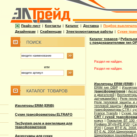
Прайс-лист
|
Контакты
|
Каталог
|
Доставка
|
Подбор выключате
Дизайнерам
|
Снабженцам
|
Электромонтажные работы
|
Сухие тран
Каталог товаров
/
Рубильни
с предохранителями тип O
Раздел не найден.
или
Раздел не найден.
Изоляторы ERIM (ERIB)
ERIM тип DB/P
|
Изолятор
трансформаторов
|
Аксе
и двигателей
|
Вентилятор
датчиками/без
|
Реле тепл
Реле тепловой защиты и 
Изоляторы ERIM (ERIB)
тепловой защиты
|
Аксесс
трансформаторы CTR ( су
France Transfo
|
Сухие тр
Сухие трансформаторы ELTRAFO
CRT ( сухой трансформа
кожух
|
Покрытие BT 100 
TecSystem реле и вентиляция для
Pogliano 3P+N+PE IP20
|
Се
трансформаторов
IP20
|
Серия BT-E AL 200A
BT-E AL 200A Шинопровод 
Шинопровод троллейный Po
Аксессуары для сухих