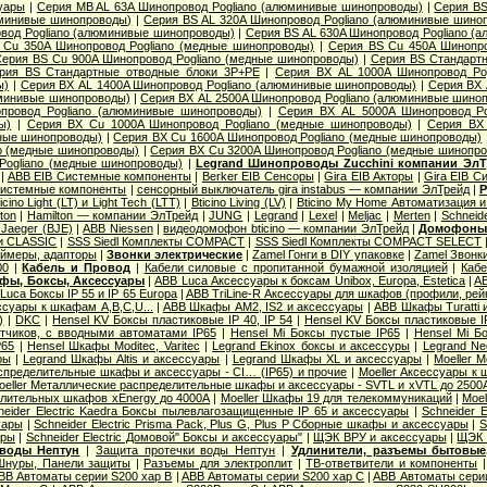
уары
|
Серия MB AL 63A Шинопровод Pogliano (алюминивые шинопроводы)
|
Серия ВS
юминивые шинопроводы)
|
Серия ВS AL 320A Шинопровод Pogliano (алюминивые шино
вод Pogliano (алюминивые шинопроводы)
|
Серия ВS AL 630A Шинопровод Pogliano (
 Cu 350A Шинопровод Pogliano (медные шинопроводы)
|
Серия ВS Cu 450A Шинопро
ерия ВS Cu 900A Шинопровод Pogliano (медные шинопроводы)
|
Серия ВS Стандарт
рия ВS Стандартные отводные блоки 3P+PE
|
Серия ВХ AL 1000A Шинопровод Po
ы)
|
Серия ВХ AL 1400A Шинопровод Pogliano (алюминивые шинопроводы)
|
Серия ВХ 
юминивые шинопроводы)
|
Серия ВХ AL 2500A Шинопровод Pogliano (алюминивые шино
провод Pogliano (алюминивые шинопроводы)
|
Серия ВХ AL 5000A Шинопровод Po
ы)
|
Серия ВХ Cu 1000A Шинопровод Pogliano (медные шинопроводы)
|
Серия ВХ 
дные шинопроводы)
|
Серия ВХ Cu 1600A Шинопровод Pogliano (медные шинопроводы)
o (медные шинопроводы)
|
Серия ВХ Cu 3200A Шинопровод Pogliano (медные шинопр
Pogliano (медные шинопроводы)
|
Legrand Шинопроводы Zucchini компании Эл
|
ABB EIB Системные компоненты
|
Berker EIB Сенсоры
|
Gira EIB Акторы
|
Gira EIB 
Системные компоненты
|
сенсорный выключатель gira instabus — компании ЭлТрейд
|
Р
icino Light (LT) и Light Tech (LTT)
|
Bticino Living (LV)
|
Bticino My Home Автоматизация 
ton
|
Hamilton — компании ЭлТрейд
|
JUNG
|
Legrand
|
Lexel
|
Meljac
|
Merten
|
Schneide
Jaeger (BJE)
|
АВВ Niessen
|
видеодомофон bticino — компании ЭлТрейд
|
Домофон
и CLASSIC
|
SSS Siedl Комплекты COMPACT
|
SSS Siedl Комплекты COMPACT SELECT
ймеры, адапторы
|
Звонки электрические
|
Zamel Гонги в DIY упаковке
|
Zamel Звонк
00
|
Кабель и Провод
|
Кабели силовые с пропитанной бумажной изоляцией
|
Кабе
фы, Боксы, Аксессуары
|
ABB Luca Аксессуары к боксам Unibox, Europa, Estetica
|
AB
Luca Боксы IP 55 и IP 65 Europa
|
ABB TriLine-R Аксессуары для шкафов (профили, рейк
суары к шкафам A,B,C,U...
|
ABB Шкафы AM2, IS2 и аксессуары
|
ABB Шкафы Turatti 
)
|
DKC
|
Hensel KV Боксы пластиковые IP 40, IP 54
|
Hensel KV Боксы пластиковые I
тчиков, с вводными автоматами IP65
|
Hensel Mi Боксы пустые IP65
|
Hensel Mi Б
P65
|
Hensel Шкафы Moditec, Varitec
|
Legrand Ekinox боксы и аксессуры
|
Legrand Ne
ры
|
Legrand Шкафы Altis и аксессуары
|
Legrand Шкафы XL и аксессуары
|
Moeller 
пределительные шкафы и аксессуары - CI… (IP65) и прочие
|
Moeller Аксессуары к
oeller Металлические распределительные шкафы и аксессуары - SVTL и xVTL до 2500
елительных шкафов xEnergy до 4000А
|
Moeller Шкафы 19 для телекоммуникаций
|
Moel
neider Electric Kaedra Боксы пылевлагозащищенные IP 65 и аксессуары
|
Schneider 
уары
|
Schneider Electric Prisma Pack, Plus G, Plus P Сборные шкафы и аксессуары
|
S
ары
|
Schneider Electric Домовой" Боксы и аксессуары"
|
ЩЭК ВРУ и аксессуары
|
ЩЭК 
 воды Нептун
|
Защита протечки воды Нептун
|
Удлинители, разъемы бытовые,
Шнуры, Панели защиты
|
Разъемы для электроплит
|
ТВ-ответвители и компоненты
BB Автоматы серии S200 хар B
|
ABB Автоматы серии S200 хар C
|
ABB Автоматы сери