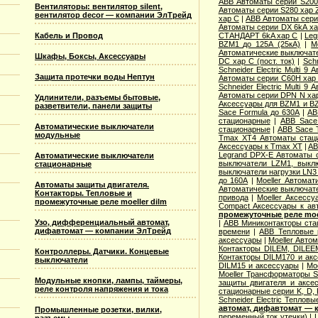
ABB Автоматы серии S20
Вентиляторы: вентилятор silent,
Автоматы серии S280 хар 
вентилятор decor — компании ЭлТрейд
хар С
|
ABB Автоматы сери
Автоматы серии DX 6kA ха
Кабель и Провод
СТАНДАРТ 6kA хар C
|
Leg
BZM1 до 125А (25кА)
|
M
Автоматические выключател
Шкафы, Боксы, Аксессуары
DC хар C (пост. ток)
|
Sch
Schneider Electric Multi 
Защита протечки воды Нептун
Автоматы серии C60H хар
Schneider Electric Multi 
Автоматы серии DPN N ха
Удлинители, разъемы бытовые,
Аксессуары для BZM1 и B
разветвители, панели защиты
Sace Formula до 630А
|
AB
стационарные
|
ABB Sace
Автоматические выключатели
стационарные
|
ABB Sace 
модульные
Tmax XT4 Автоматы стац
Аксессуары к Tmax XT
|
AB
Legrand DPX-E Автоматы 
Автоматические выключатели
выключатели LZM1, выкл
стационарные
выключатели нагрузки LN3
до 160А
|
Moeller Автома
Автоматы защиты двигателя.
Автоматические выключате
Контакторы. Тепловые и
привода
|
Moeller Аксесс
промежуточные реле moeller dilm
Compact Аксессуары к ав
промежуточные реле moel
Узо, дифференциальный автомат,
|
ABB Миниконтакторы ста
дифавтомат — компании ЭлТрейд
времени
|
ABB Тепловые р
аксессуары
|
Moeller Авто
Контакторы DILEM, DILEE
Контроллеры. Датчики. Концевые
Контакторы DILM170 и ак
выключатели
DILM15 и аксессуары
|
Mo
Moeller Трансформаторы S
Модульные кнопки, лампы, таймеры,
защиты двигателя и аксе
реле контроля напряжения и тока
стационарные серии K, D, 
Schneider Electric Теплов
автомат, дифавтомат —
Промышленные розетки, вилки,
переменный ток утечки)
|