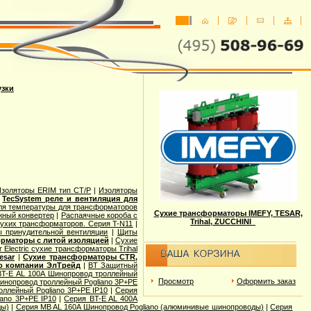
узки
Изоляторы ERIM тип CT/P
|
Изоляторы
|
TecSystem реле и вентиляция для
ля температуры для трансформаторов
Сухие трансформаторы IMEFY, TESAR,
жный конвертер
|
Распаячные короба с
Trihal, ZUCCHINI
сухих трансформаторов. Серия T-N11
|
 принудительной вентиляции
|
Щиты
рматоры с литой изоляцией
|
Сухие
r Electric cухие трансформаторы Trihal
esar
|
Сухие трансформаторы CTR,
o компании ЭлТрейд
|
BT Защитный
BT-E AL 100A Шинопровод троллейный
Просмотр
Оформить заказ
инопровод троллейный Pogliano 3P+PE
оллейный Pogliano 3P+PE IP10
|
Серия
ano 3P+PE IP10
|
Серия BT-E AL 400A
ды)
|
Серия MB AL 160A Шинопровод Pogliano (алюминивые шинопроводы)
|
Серия