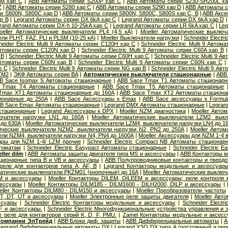
0M хар С
|
ABB Автоматы серии S200P хар C
|
ABB Автоматы серии S230-SH200L х
Z
|
ABB Автоматы серии S280 хар С
|
ABB Автоматы серии S290 хар D
|
ABB Автоматы с
и S800N, S800C хар D
|
ABB Автоматы серии S800N, S800C, S800S хар С, B
|
ABB Аксе
р B
|
Legrand Автоматы серии DX 6kA хар C
|
Legrand Автоматы серии DX 6kA хар D
rand Автоматы серии DX-h 10-25kA хар C
|
Legrand Автоматы серии LR 6kA хар C
|
Leg
oeller Автоматические выключатели PL4 (4,5 кА)
|
Moeller Автоматические выключ
и PLHT, FAZ, PLI и PLSM (10-25 кА)
|
Moeller Выключатели нагрузки
|
Schneider Electr
neider Electric Multi 9 Автоматы серии C120H хар C
|
Schneider Electric Multi 9 Авто
9 Автоматы серии C120N хар D
|
Schneider Electric Multi 9 Автоматы серии C60A хар B
 B
|
Schneider Electric Multi 9 Автоматы серии C60H хар C
|
Schneider Electric Multi 9 
9 Автоматы серии C60N хар B
|
Schneider Electric Multi 9 Автоматы серии C60N хар C
р С
|
Schneider Electric Multi 9 Автоматы серии NG хар B
|
Schneider Electric Multi 9 А
ZM2
|
ЭКФ Автоматы серии ВА
|
Автоматические выключатели стационарные
|
ABB
B Sace Isomax S Автоматы стационарные
|
ABB Sace Tmax T1 Автоматы стационар
 Tmax T4 Автоматы стационарные
|
ABB Sace Tmax T5 Автоматы стационарные
Tmax XT1 Автоматы стационарные до 160А
|
ABB Sace Tmax XT2 Автоматы стациона
ионарные до 250А
|
ABB Sace Аксессуары к Emax
|
ABB Sace аксессуары к Formul
B Sace Еmax Автоматы стационарные
|
Legrand DMX Автоматы стационарные
|
Legran
стационарные
|
Legrand Аксессуары к DPX
|
Moeller NZM диагностика
|
Moeller Авто
ючатели нагрузки LN1 до 160А
|
Moeller Автоматические выключатели LZM2, вык
 до 630А
|
Moeller Автоматические выключатели LZM4, выключатели нагрузки LN4 до 1
тические выключатели NZM2, выключатели нагрузки N2, PN2 до 250А
|
Moeller Авто
ли NZM4, выключатели нагрузки N4, PN4 до 1600А
|
Moeller Аксессуары для NZM 1-4 
уары для NZM 1-4/ LZM прочие
|
Schneider Electric Compact NB Автоматы стационар
томатам
|
Schneider Electric Easypact Автоматы стационарные
|
Schneider Electric 
ler dilm
|
ABB Автоматы защиты двигателя типа MS и аксессуары
|
ABB Контакторы 
ционарные типа B и VB и аксессуары
|
ABB Полупроводниковые контакторы и твердо
еле для контакторов типа A, AF, B
|
Legrand Контакторы модульные и аксессуар
матические выключатели PKZM01 (кнопочные) до 16А
|
Moeller Автоматические выклю
M и аксессуары
|
Moeller Контакторы DILEM, DILEEM и аксессуары; реле контроля
сессуары
|
Moeller Контакторы DILM185 - DILM1600 - DILH2000, DILP и аксессуары
|
eller Контакторы DILM80 - DILM150 и аксессуары
|
Moeller Преобразователи частоты
T, DT, UT и аксессуары
|
Moeller Электронные реле защиты двигателя
|
Moeller Авт
ссуары
|
Schneider Electric Контакторы модульные и аксессуары
|
Schneider Elect
F и аксессуары.
|
Schneider Electric Многофункциональные устройства управления и
ые реле для контакторов серий K, D, F, PMU.
|
Zamel Контакторы модульные и аксес
 компании ЭлТрейд
|
ABB Блоки диф. защиты
|
ABB Дифференциальные автоматы
|
A
Legrand Дифференциальные автоматы DX
|
Legrand УЗО DX типа А (постоянный и пер