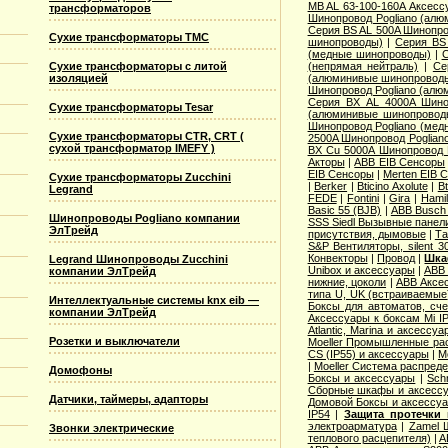
MB AL 63-100-160A Аксесс
трансформаторов
Шинопровод Pogliano (ал
Серия ВS AL 500A Шинопро
Сухие трансформаторы TMC
шинопроводы)
|
Серия ВS
(медные шинопроводы)
|
С
Сухие трансформаторы с литой
(непрямая нейтраль)
|
Се
изоляцией
(алюминивые шинопровод
Шинопровод Pogliano (ал
Серия ВХ AL 4000A Шино
Сухие трансформаторы Tesar
(алюминивые шинопровод
Шинопровод Pogliano (ме
Сухие трансформаторы CTR, CRT (
2500A Шинопровод Poglian
сухой трансформатор IMEFY )
ВХ Cu 5000A Шинопровод 
Акторы
|
ABB EIB Сенсоры
EIB Сенсоры
|
Merten EIB 
Сухие трансформаторы Zucchini
|
Berker
|
Bticino Axolute
|
Bt
Legrand
FEDE
|
Fontini
|
Gira
|
Hamil
Basic 55 (BJB)
|
АВВ Busch 
Шинопроводы Pogliano компании
SSS Siedl Вызывные панел
ЭлТрейд
присутствия, дымовые
|
Та
S&P Вентиляторы, silent 3
Конвекторы
|
Провод
|
Шка
Legrand Шинопроводы Zucchini
Unibox и аксессуары
|
ABB 
компании ЭлТрейд
нижние, цоколи
|
ABB Аксес
типа U, UK (встраиваемые
Интеллектуальные системы knx eib —
Боксы для автоматов, сче
компании ЭлТрейд
Аксессуары к боксам Mi I
Atlantic, Marina и аксессуа
Розетки и выключатели
Moeller Промышленные рас
CS (IP55) и аксессуары
|
M
|
Moeller Система распред
Домофоны
Боксы и аксессуары
|
Sch
Сборные шкафы и аксесс
Датчики, таймеры, адапторы
Домовой Боксы и аксессу
IP54
|
Защита протечки
электроарматура
|
Zamel 
Звонки электрические
теплового расцепителя)
|
A