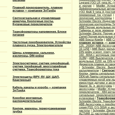
разъемы
Legrand УЗО LR типа АС (т
и прочие
|
Moeller Устр
Плавкий предохранитель, плавкие
Дифференциальные автомат
вставки — компании ЭлТрейд
УЗО Multi 9 типа А (посто
переменный ток утечки)
Светосигнальная и управляющая
логические контроллеры
арматура. Кнопочные посты.
Schneider Electric Индукти
Кулачковые переключатели
логические контроллеры T
ABB Прочие модульные п
Таймеры и реле времени
Трансформаторы напряжения. Блоки
Schneider Electric Прочие
питания
Zamel Прочие модульные 
ABB Боксы-Комби
|
ABB С
Частотные преобразователи. Устройства
плавкие вставки — ком
плавного пуска. Электродвигатели
125...2500A
|
ABB Аксессуар
16-125E
|
ABB Выкл.-разъе
DIN-рейку и монт. плату т
Шины, клеммники, сальники,
160...800A с моторным пр
изоляторы, DIN-рейки
XLBM
|
ABB Выключатели н
модульные E200 на DIN-р
Электросчетчики: счетчик однофазный,
Держатели плавких вставо
счетчик трехфазный, многотарифные
|
Schneider Electric Вык
счетчики. Трансформаторы тока
разъединители
|
Светосиг
Кнопки, лампы сигнальные,
DEKraft Лампы сигнальные
Электрощиты (ВРУ, ЯУ, ЩУ, ЩАП,
управляемые ногой или ла
Квартирные)
емкостные датчики и аксе
башни SL и аксессуары
Кабель каналы и короба — компании
аксессуары
|
Moeller Устр
ЭлТрейд
переключатели - XB4-мета
сигнальные, переключател
Коробки монтажные,
кулачковые
|
Трансформат
распределительные
Schneider Electric Трансф
ABB Аксессуары к преобр
серия PSS (3,5-300А) и ак
Крепеж, маркеры, термоусаживаемая
частоты
|
Schneider Elect
трубка
ALTIVAR 11 частотный прео