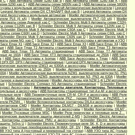
ар С
|
ABB Автоматы серии S280 хар B
|
ABB Автоматы серии S280 хар K
|
ABB
ерии S290 хар С
|
ABB Автоматы серии S800N хар D
|
ABB Автоматы серии S800N
ссуары к модульным автоматам
|
DEKraft Автоматические выключатели
|
Legrand
|
Legrand Автоматы серии DX СТАНДАРТ 6kA хар B
|
Legrand Автоматы серии DX
rand Аксессуары к модульным автоматам
|
Moeller Автоматические выключатели
атели PL6 (6 кА)
|
Moeller Автоматические выключатели PL7 (10 кА)
|
Moeller
ic Aвтоматы серии Домовой хар C
|
Schneider Electric Multi 9 Автоматы серии C32H-
маты серии C120N хар B
|
Schneider Electric Multi 9 Автоматы серии C120N хар C
|
|
Schneider Electric Multi 9 Автоматы серии C60A хар C
|
Schneider Electric Multi 9
Автоматы серии C60H хар D
|
Schneider Electric Multi 9 Автоматы серии C60L хар C
|
|
Schneider Electric Multi 9 Автоматы серии C60N хар D
|
Schneider Electric Multi 9
втоматы серии NG хар С
|
Schneider Electric Multi 9 Аксессуары к автоматам и УЗО
|
 Sace Emax X1
|
ABB Sace Emax X2
|
ABB Sace Emax X3
|
ABB Sace Emax X4
|
ABB
ные
|
ABB Sace Tmax T2 Автоматы стационарные
|
ABB Sace Tmax T3 Автоматы
|
ABB Sace Tmax T6 Автоматы стационарные
|
ABB Sace Tmax T7 Автоматы
рные до 160А
|
ABB Sace Tmax XT3 Автоматы стационарные до 250А
|
ABB Sace
a
|
ABB Sace Аксессуары к Isomax
|
ABB Sace Аксессуары к Tmax
|
ABB Sace
d DPX ER, DPX-I Автоматы стационарные
|
Legrand DPX Автоматы стационарные
|
матические выключатели IZM13 до 6300А и аксессуары
|
Moeller Автоматические
лючатели нагрузки LN2 до 250А
|
Moeller Автоматические выключатели LZM3,
600А
|
Moeller Автоматические выключатели NZM1, выключатели нагрузки N1, PN1
матические выключатели NZM3, выключатели нагрузки N3, PN3 до 630А
|
Moeller
втычное и выкатное исполнение
|
Moeller Аксессуары для NZM 1-4/ LZM моторные
ные
|
Schneider Electric Compact NS Автоматы стационарные
|
Schneider Electric
Easypact Аксессуары
|
Автоматы защиты двигателя. Контакторы. Тепловые и
модульные и аксессуары
|
ABB Контакторы стационарные тип A и AF и аксессуары
тельные реле
|
ABB Промежуточные реле CR-M, CR-P и аксессуары
|
ABB Реле
ы
|
Moeller Автоматические выключатели PKZ... (кроме PKZM4... и PKZM01...) и
чатели PKZM4…
|
Moeller Вспомогательные контакторы DILA и аксессуары
|
Moeller
 контакторов CMD
|
Moeller Контакторы DILM17 - DILM38 и аксессуары
|
Moeller
Moeller Контакторы DILM40 - DILM65 и аксессуары
|
Moeller Контакторы DILM7 -
|
Moeller Пусковые сборки MSC
|
Moeller Реле перегрузки и тепловые реле Z…
|
оматические выключатели защиты двигателей Z-MS
|
Schneider Electric Автоматы
ric Контакторы стационарные PMU и аксессуары
|
Schneider Electric Контакторы
 защиты TeSys U
|
Schneider Electric Промежуточные реле SK, K, D и аксессуары
|
суары
|
Частотные преобразователи M-MAX, DF, DV
|
Узо, дифференциальный
BB УЗО типа А (постояный и переменный ток утечки)
|
ABB УЗО типа АС (только
еменный ток утечки)
|
Legrand УЗО DX типа АС (только переменный ток утечки)
|