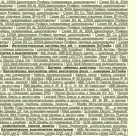
 AL 1000A Шинопровод Pogliano (алюминивые шинопроводы)
|
Серия ВS AL 250A
проводы)
|
Серия ВS AL 400A Шинопровод Pogliano (алюминивые шинопроводы)
|
алюминивые шинопроводы)
|
Серия ВS AL 800A Шинопровод Pogliano (алюминивые
вод Pogliano (медные шинопроводы)
|
Серия ВS Cu 700A Шинопровод Pogliano
ные отводные блоки 3P+N+PE
|
Серия ВS Стандартные отводные блоки 3P+N+PE
gliano (алюминивые шинопроводы)
|
Серия ВХ AL 1250A Шинопровод Pogliano
AL 1600A Шинопровод Pogliano (алюминивые шинопроводы)
|
Серия ВХ AL 2000A
проводы)
|
Серия ВХ AL 3200A Шинопровод Pogliano (алюминивые шинопроводы)
|
gliano (алюминивые шинопроводы)
|
Серия ВХ AL 800A Шинопровод Pogliano
Cu 1200A Шинопровод Pogliano (медные шинопроводы)
|
Серия ВХ Cu 1350A
|
Серия ВХ Cu 2000A Шинопровод Pogliano (медные шинопроводы)
|
Серия ВХ Cu
оводы)
|
Серия ВХ Cu 4000A Шинопровод Pogliano (медные шинопроводы)
|
Серия
Трейд
|
Интеллектуальные системы knx eib — компании ЭлТрейд
|
ABB EIB
Системные компоненты
|
Legrand Mosaic ЕIB (Instabus)
|
Merten EIB Акторы
|
Merten
озетки и выключатели
|
Abb impuls, АВВ BJE Busch Jaeger — компании ЭлТрейд
и Домофония
|
Bticino Механизмы для серий LV/LT/TH, Коробки, Люки
|
EDE
|
Elso
|
r Electric Unica Top
|
Schneider Electric Unica, Unica Хамелеон
|
T&J Electric
|
АВВ
ы
|
SSS Siedl Абонентские аудиоаппараты
|
SSS Siedl Абонентские видеоаппараты
|
|
SSS Siedl Комплекты VARIO
|
Датчики, таймеры, адапторы
|
Датчики движения,
и
|
Вентиляторы: вентилятор silent, вентилятор decor — компании ЭлТрейд
|
ль для соединения
|
Кабель нагревательный
|
Кабель связи
|
Кабель силовой
|
B Luca Боксы IP 40 Estetica
|
ABB Luca Боксы IP 40 Europa
|
ABB Luca Боксы IP 40
и, двери, крепеж)
|
ABB TriLine-R Корпус шкафа
|
ABB TriLine-R Панели боковые и
и аксессуары
|
ABB Шкафы типа A, AT, B, G, C, H, XA, W (навесные)
|
ABB Шкафы
P 65
|
Hensel KV, KG Боксы пластиковые IP 65 под счетчики с пломб.
|
Hensel Mi
оксы со сборными шинами IP65
|
Hensel Аксессуары к боксам KV, KG
|
Hensel
dbox боксы и аксессуары
|
Legrand Plexo Боксы и аксессуары
|
Legrand Шкафы
Металлические распределительные шкафы и аксессуары - BF, BI, BP... и прочие
|
 шкафам (шинки, приборы, клеммы, провода …)
|
Moeller Металлические оболочки
А
|
Moeller Пластиковые распределительные шкафы и аксессуары - BC… и прочие
ler Шкафы 19'' для телекоммуникаций
|
Rittal шкафы
|
Schneider Electric "Домовой"
Electric Mini Pragma Боксы пластиковые и аксессуары
|
Schneider Electric Pragma
chneider Electric Prisma Plus G Сборные шкафы и аксессуары
|
Schneider Electric
Шины к шкафам
|
ЩЭК Шкафы встраиваемые IP30
|
ЩЭК Шкафы навесные IP40,
 разветвители, панели защиты
|
Duewi Удлинители, штепсельные разъемы,
|
Автоматические выключатели модульные
|
ABB Автоматы серии M200 (без
и S200 хар D
|
ABB Автоматы серии S200 хар K
|
ABB Автоматы серии S200 хар Z
|