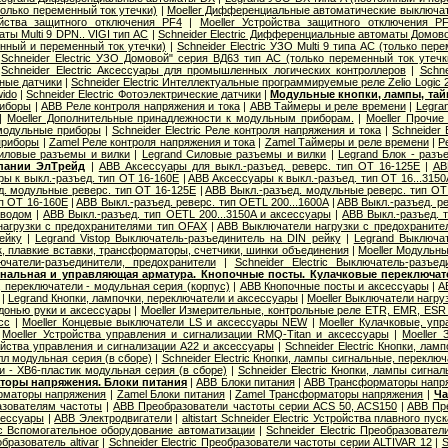
олько переменный ток утечки)
|
Moeller Дифференциальные автоматические выключа
ойства защитного отключения PF4
|
Moeller Устройства защитного отключения P
ы Multi 9 DPN.. VIGI тип AС
|
Schneider Electric Дифференциальные автоматы Домов
янный и переменный ток утечки)
|
Schneider Electric УЗО Multi 9 типа АС (только пер
|
Schneider Electric УЗО Домовой" серия ВД63 тип АС (только переменный ток утечк
|
Schneider Electric Аксессуары для промышленных логических контроллеров
|
Schne
вные датчики
|
Schneider Electric Интеллектуальные программируемые реле Zelio Logic 
wido
|
Schneider Electric Фотоэлектрические датчики
|
Модульные кнопки, лампы, тай
риборы
|
ABB Реле контроля напряжения и тока
|
ABB Таймеры и реле времени
|
Legra
|
Moeller Дополнительные принадлежности к модульным приборам.
|
Moeller Прочи
 модульные приборы
|
Schneider Electric Реле контроля напряжения и тока
|
Schneider 
приборы
|
Zamel Реле контроля напряжения и тока
|
Zamel Таймеры и реле времени
|
Р
иловые разъемы и вилки
|
Legrand Cиловые разъемы и вилки
|
Legrand Блок - разъ
пании ЭлТрейд
|
ABB Аксессуары для выкл.-разъед. реверс. тип OT 16-125E
|
AB
ы к выкл.-разъед. тип OT 16-160E
|
ABB Аксессуары к выкл.-разъед. тип OT 16...3150
д. модульные реверс. тип OT 16-125E
|
ABB Выкл.-разъед. модульные реверс. тип OT
ип OT 16-160E
|
ABB Выкл.-разъед. реверс. тип OETL 200...1600A
|
ABB Выкл.-разъед. ре
иводом
|
ABB Выкл.-разъед. тип OETL 200...3150A и аксессуары
|
ABB Выкл.-разъед. т
агрузки с предохранителями тип OFAX
|
ABB Выключатели нагрузки с предохраните
ейку
|
Legrand Vistop Выключатель-разъединитель на DIN рейку
|
Legrand Выключат
к, плавкие вставки, трансформаторы, счетчики, шинки объединения
|
Moeller Модульны
лючатели-разъединители, предохранители
|
Schneider Electric Выключатель-разъе
нальная и управляющая арматура. Кнопочные посты. Кулачковые переключат
 переключатели - модульная серия (корпус)
|
ABB Кнопочные посты и аксессуары
|
A
|
Legrand Кнопки, лампочки, переключатели и аксессуары
|
Moeller Выключатели нагру
донью руки и аксессуары
|
Moeller Измерительные, контрольные реле ETR, EMR, ESR .
сс
|
Moeller Концевые выключатели LS и аксессуары NEW
|
Moeller Кулачковые, уп
|
Moeller Устройства управления и сигнализации RMQ-Titan и аксессуары
|
Moeller
ойства управления и сигнализации А22 и аксессуары
|
Schneider Electric Кнопки, ла
лл модульная серия (в сборе)
|
Schneider Electric Кнопки, лампы сигнальные, переклю
и - XB6-пластик модульная серия (в сборе)
|
Schneider Electric Кнопки, лампы сигна
оры напряжения. Блоки питания
|
ABB Блоки питания
|
ABB Трансформаторы напр
орматоры напряжения
|
Zamel Блоки питания
|
Zamel Трансформаторы напряжения
|
Ча
азователям частоты
|
ABB Преобразователи частоты серии ACS 50, ACS150
|
ABB Пр
сессуары
|
ABB Электродвигатели
|
altistart Schneider Electric Устройства плавного пуск
ric Вспомогательное оборудование автоматизации
|
Schneider Electric Преобразовате
бразователь altivar
|
Schneider Electric Преобразователи частоты серии ALTIVAR 12
|
S