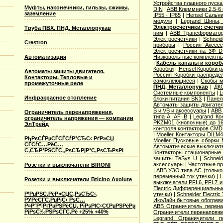
Устройства плавного пуска 
Муфты, наконечники, гильзы, сжимы,
DIN
|
ABB Клеммники 2,5-6
заземление
IP55 - IP65
|
Hensel Сальни
модули
|
Legrand Шины, 
Электросчетчики: счетч
Труба ПВХ, ПНД, Металлорукав
ним
|
ABB Трансформатор
Электросчётчики
|
Schneid
Crestron
приборы
|
Россия Аксесс
Электросчетчики на 3Ф D
Автоматизация
Низковольтные комплектны
|
Кабель каналы и коро
Коробки
|
Hensel Коробки 
Автоматы защиты двигателя.
Россия Коробки распреде
Контакторы. Тепловые и
самоклеющиеся
|
Скобы м
промежуточные реле
ПНД, Металлорукав
|
ДКС
Системные компоненты
|
L
Инфракрасное отопление
блоки питания SN3
|
Панел
Автоматы защиты двигател
B и VB и аксессуары
|
ABB 
Ограничитель перенапряжения,
типа A, AF, B
|
Legrand Ко
ограничитель напряжения — компании
PKZM01 (кнопочные) до 1
ЭлТрейд
контроля контакторов CMD
|
Moeller Контакторы DILM
РђРєСЃРµСЃСЃСѓР°СЂС‹ РґР»СЏ
Moeller Пусковые сборки
СЃСѓС…РёС…
Автоматические выключат
С‚СЂР°РЅСЃС„РѕСЂРјР°С‚РѕСЂРѕРІ
Контакторы стационарные
защиты TeSys U
|
Schnei
аксессуары
|
Частотные пр
Розетки и выключатели BIRONI
|
ABB УЗО типа АС (только
переменный ток утечки)
|
L
Розетки и выключатели Bticino Axolute
выключатели PFL6, PFL7 и
Electric Дифференциальные
Р’РµРЅС‚РёР»СЏС‚РѕСЂС‹,
утечки)
|
Schneider Electri
РЎРёСЃС‚РµРјС‹ РѕС…
ИкоЛайн бытовые обогрев
Р»Р°Р¶РґРµРЅРёСЏ, РїРѕРІС‹С€РµРЅРёРµ
ABB Ограничитель перен
РјРѕС‰РЅРѕСЃС‚Рё +25% +40%
Ограничители перенапряже
Legrand Ограничители п