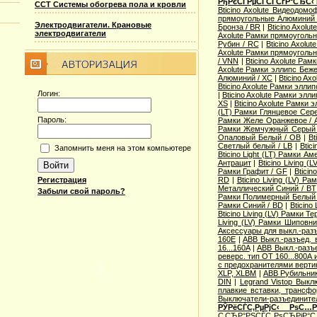
РђРєСЃРµСЃСЃСѓР°СЂС‹
ССТ Системы обогрева пола и кровли
Bticino Axolute Видеодомо
прямоугольные Алюминий 
Электродвигатели. Крановые
Бронза / BR
|
Bticino Axolu
электродвигатели
Axolute Рамки прямоугольн
Рубин / RC
|
Bticino Axol
Axolute Рамки прямоугольн
/ VNN
|
Bticino Axolute Ра
Axolute Рамки эллипс Беж
Алюминий / XC
|
Bticino Ax
Bticino Axolute Рамки элли
Логин:
|
Bticino Axolute Рамки элл
XS
|
Bticino Axolute Рамки 
(LT) Рамки Глянцевое Сере
Пароль:
Рамки Желе Оранжевое / 
Рамки Жемчужный Серый
Опаловый Белый / OB
|
Bt
Светлый белый / LB
|
Btic
Запомнить меня на этом компьютере
Bticino Light (LT) Рамки А
Антрацит
|
Bticino Living 
Рамки Графит / GF
|
Bticin
Регистрация
RD
|
Bticino Living (LV) 
Металлический Синий / BT
Забыли свой пароль?
Рамки Полимерный Белый 
Рамки Синий / BD
|
Bticino
Bticino Living (LV) Рамки Т
Living (LV) Рамки Шиповн
Аксессуары для выкл.-разъ
160E
|
ABB Выкл.-разъед. 
16...160A
|
ABB Выкл.-разъе
реверс. тип OT 160...800A
с предохранителями верти
XLP, XLBM
|
ABB Рубильни
DIN
|
Legrand Vistop Выкл
плавкие вставки, трансф
Выключатели-разъедините
РЎРёСЃС‚РµРјС‹ РѕС…
С‚СЂР°РЅСЃС„РѕСЂРјР°С