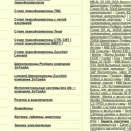
MB AL 63-100-160A Аксесс
трансформаторов
Шинопровод Pogliano (ал
Серия ВS AL 500A Шинопро
Сухие трансформаторы TMC
шинопроводы)
|
Серия ВS
(медные шинопроводы)
|
С
Сухие трансформаторы с литой
(непрямая нейтраль)
|
Се
изоляцией
(алюминивые шинопровод
Шинопровод Pogliano (ал
Серия ВХ AL 4000A Шино
Сухие трансформаторы Tesar
(алюминивые шинопровод
Шинопровод Pogliano (ме
Сухие трансформаторы CTR, CRT (
2500A Шинопровод Poglian
сухой трансформатор IMEFY )
ВХ Cu 5000A Шинопровод 
Акторы
|
ABB EIB Сенсоры
EIB Сенсоры
|
Merten EIB 
Сухие трансформаторы Zucchini
|
Berker
|
Bticino Axolute
|
Bt
Legrand
FEDE
|
Fontini
|
Gira
|
Hamil
Basic 55 (BJB)
|
АВВ Busch 
Шинопроводы Pogliano компании
SSS Siedl Вызывные панел
ЭлТрейд
присутствия, дымовые
|
Та
S&P Вентиляторы, silent 3
Конвекторы
|
Провод
|
Шка
Legrand Шинопроводы Zucchini
Unibox и аксессуары
|
ABB 
компании ЭлТрейд
нижние, цоколи
|
ABB Аксес
типа U, UK (встраиваемые
Интеллектуальные системы knx eib —
Боксы для автоматов, сче
компании ЭлТрейд
Аксессуары к боксам Mi I
Atlantic, Marina и аксессуа
Розетки и выключатели
Moeller Промышленные рас
CS (IP55) и аксессуары
|
M
|
Moeller Система распред
Домофоны
Боксы и аксессуары
|
Sch
Сборные шкафы и аксесс
Датчики, таймеры, адапторы
Домовой Боксы и аксессу
IP54
|
Защита протечки
электроарматура
|
Zamel 
Звонки электрические
теплового расцепителя)
|
A