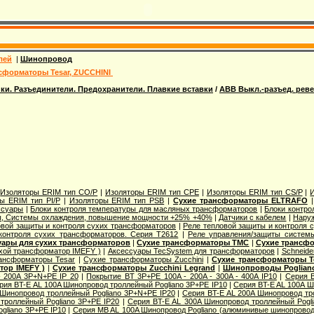
лей
|
Шинопровод
сформаторы Tesar, ZUCCHINI
ки. Разъединители. Предохранители. Плавкие вставки
/
ABB Выкл.-разъед. реве
|
Изоляторы ERIM тип CO/P
|
Изоляторы ERIM тип CPE
|
Изоляторы ERIM тип CS/P
|
ы ERIM тип PI/P
|
Изоляторы ERIM тип PSB
|
Сухие трансформаторы ELTRAFO
ссуары
|
Блоки контроля температуры для масляных трансформаторов
|
Блоки контро
ы, Системы охлаждения, повышение мощности +25% +40%
|
Датчики с кабелем
|
Нару
овой защиты и контроля сухих трансформаторов
|
Реле тепловой защиты и контроля 
контроля сухих трансформаторов. Серия T2612
|
Реле управления/защиты системы
уары для сухих трансформаторов
|
Сухие трансформаторы TMC
|
Сухие трансфо
хой трансформатор IMEFY )
|
Аксессуары TecSystem для трансформаторов
|
Schneide
ансформаторы Tesar
|
Сухие трансформаторы Zucchini
|
Сухие трансформаторы T
тор IMEFY )
|
Сухие трансформаторы Zucchini Legrand
|
Шинопроводы Poglian
- 200A 3P+N+PE IP 20
|
Покрытие BT 3P+PE 100A - 200A - 300A - 400A IP10
|
Серия 
рия BT-E AL 100A Шинопровод троллейный Pogliano 3P+PE IP10
|
Серия BT-E AL 100A Ш
 Шинопровод троллейный Pogliano 3P+N+PE IP20
|
Серия BT-E AL 200A Шинопровод тр
троллейный Pogliano 3P+PE IP20
|
Серия BT-E AL 300A Шинопровод троллейный Pogli
gliano 3P+PE IP10
|
Серия MB AL 100A Шинопровод Pogliano (алюминивые шинопрово