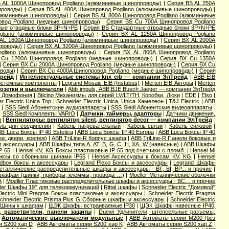
 AL 1000A Шинопровод Pogliano (алюминивые шинопроводы)
|
Серия ВS AL 250A
проводы)
|
Серия ВS AL 400A Шинопровод Pogliano (алюминивые шинопроводы)
|
алюминивые шинопроводы)
|
Серия ВS AL 800A Шинопровод Pogliano (алюминивые
вод Pogliano (медные шинопроводы)
|
Серия ВS Cu 700A Шинопровод Pogliano
ные отводные блоки 3P+N+PE
|
Серия ВS Стандартные отводные блоки 3P+N+PE
gliano (алюминивые шинопроводы)
|
Серия ВХ AL 1250A Шинопровод Pogliano
AL 1600A Шинопровод Pogliano (алюминивые шинопроводы)
|
Серия ВХ AL 2000A
проводы)
|
Серия ВХ AL 3200A Шинопровод Pogliano (алюминивые шинопроводы)
|
gliano (алюминивые шинопроводы)
|
Серия ВХ AL 800A Шинопровод Pogliano
Cu 1200A Шинопровод Pogliano (медные шинопроводы)
|
Серия ВХ Cu 1350A
|
Серия ВХ Cu 2000A Шинопровод Pogliano (медные шинопроводы)
|
Серия ВХ Cu
оводы)
|
Серия ВХ Cu 4000A Шинопровод Pogliano (медные шинопроводы)
|
Серия
Трейд
|
Интеллектуальные системы knx eib — компании ЭлТрейд
|
ABB EIB
Системные компоненты
|
Legrand Mosaic ЕIB (Instabus)
|
Merten EIB Акторы
|
Merten
озетки и выключатели
|
Abb impuls, АВВ BJE Busch Jaeger — компании ЭлТрейд
и Домофония
|
Bticino Механизмы для серий LV/LT/TH, Коробки, Люки
|
EDE
|
Elso
|
r Electric Unica Top
|
Schneider Electric Unica, Unica Хамелеон
|
T&J Electric
|
АВВ
ы
|
SSS Siedl Абонентские аудиоаппараты
|
SSS Siedl Абонентские видеоаппараты
|
|
SSS Siedl Комплекты VARIO
|
Датчики, таймеры, адапторы
|
Датчики движения,
и
|
Вентиляторы: вентилятор silent, вентилятор decor — компании ЭлТрейд
|
ль для соединения
|
Кабель нагревательный
|
Кабель связи
|
Кабель силовой
|
B Luca Боксы IP 40 Estetica
|
ABB Luca Боксы IP 40 Europa
|
ABB Luca Боксы IP 40
и, двери, крепеж)
|
ABB TriLine-R Корпус шкафа
|
ABB TriLine-R Панели боковые и
и аксессуары
|
ABB Шкафы типа A, AT, B, G, C, H, XA, W (навесные)
|
ABB Шкафы
P 65
|
Hensel KV, KG Боксы пластиковые IP 65 под счетчики с пломб.
|
Hensel Mi
оксы со сборными шинами IP65
|
Hensel Аксессуары к боксам KV, KG
|
Hensel
dbox боксы и аксессуары
|
Legrand Plexo Боксы и аксессуары
|
Legrand Шкафы
Металлические распределительные шкафы и аксессуары - BF, BI, BP... и прочие
|
 шкафам (шинки, приборы, клеммы, провода …)
|
Moeller Металлические оболочки
А
|
Moeller Пластиковые распределительные шкафы и аксессуары - BC… и прочие
ler Шкафы 19'' для телекоммуникаций
|
Rittal шкафы
|
Schneider Electric "Домовой"
Electric Mini Pragma Боксы пластиковые и аксессуары
|
Schneider Electric Pragma
chneider Electric Prisma Plus G Сборные шкафы и аксессуары
|
Schneider Electric
Шины к шкафам
|
ЩЭК Шкафы встраиваемые IP30
|
ЩЭК Шкафы навесные IP40,
 разветвители, панели защиты
|
Duewi Удлинители, штепсельные разъемы,
|
Автоматические выключатели модульные
|
ABB Автоматы серии M200 (без
и S200 хар D
|
ABB Автоматы серии S200 хар K
|
ABB Автоматы серии S200 хар Z
|