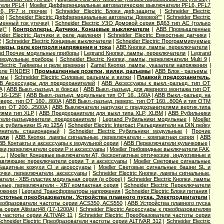
тели PFL4
|
Moeller Дифференциальные автоматические выключатели PFL6, PFL7
F6, PF7 и прочие
|
Schneider Electric Блоки диф.защиты
|
Schneider Electric
ой
|
Schneider Electric Дифференциальные автоматы Домовой""
|
Schneider Electric
еменный ток утечки)
|
Schneider Electric УЗО Домовой серия ВД63 тип АС (только
и)"
|
Контроллеры. Датчики. Концевые выключатели
|
ABB Промышленные
ider Electric Датчики и реле давления
|
Schneider Electric Емкостные датчики
|
2
|
Schneider Electric Концевые выключатели
|
Schneider Electric Программируемые
меры, реле контроля напряжения и тока
|
ABB Кнопки, лампы, переключатели
|
nd Прочие модульные приборы
|
Legrand Кнопки, лампы, переключатели
|
Legrand
е модульные приборы
|
Schneider Electric Кнопки, лампы, переключатели Multi 9
|
Electric Таймеры и реле времени
|
Zamel Кнопки, лампы, указатели напряжения
|
еле FINDER
|
Промышленные розетки, вилки, разъемы
|
ABB Блок - разъемы
|
емы
|
Schneider Electric Силовые разъемы и вилки
|
Плавкий предохранитель,
B Аксессуары для предохранителей
|
ABB Аксессуары к выкл.-разъед. тип OT
A
|
ABB Выкл.-разъед. в боксах
|
ABB Выкл.-разъед. для дверного монтажа тип OT
 16-125F
|
ABB Выкл.-разъед. модульные тип OT 16...160A
|
ABB Выкл.-разъед. на
верс. тип OT 160...800A
|
ABB Выкл.-разъед. реверс. тип OT 160...800A и тип OTМ
ип OT 200...2500A
|
ABB Выключатели нагрузки с предохранителями вертик.типа
лями тип XLP
|
ABB Предохранители для выкл типа XLP, XLBM
|
ABB Рубильники
ели-разъединители, предохранители
|
Legrand Рубильники модульные
|
Moeller
е рубильники IS до 125А
|
Schneider Electric Interpact Разъединители на DIN рейку
динитель стационарный
|
Schneider Electric Рубильники модульные
|
Прочие
ели
|
ABB Кнопки, лампы сигнальные, переключатели - компактная серия
|
ABB
BB Контакты и аксессуары к модульной серии
|
ABB Переключатели кулачковые
|
зки,переключатели серии P и аксессуары
|
Moeller Грибовидные выключатели FAK,
..
|
Moeller Концевые выключатели AT, бесконтактные оптические, индуктивные и
равляющие переключатели серии T и аксессуары
|
Moeller Световые сигнальные
 Защитные кожухи CI и аксессуары
|
Moeller Световые сигнальные башни SL и
мпочки, переключатели, аксессуары
|
Schneider Electric Кнопки, лампы сигнальные,
чатели - XB5-пластик модульная серия (в сборе)
|
Schneider Electric Кнопки, лампы
льные, переключатели - XB7 компактная серия
|
Schneider Electric Переключатели
яжения
|
Legrand Трансформаторы напряжения
|
Schneider Electric Блоки питания
|
стотные преобразователи. Устройства плавного пуска. Электродвигатели
|
еобразователи частоты серии ACS350, ACS550
|
ABB Устройства плавного пуска
а серия Altistart48 (17-1200А)
|
Schneider Electric Аксессуары к преобразователям
ли частоты серии ALTIVAR 11
|
Schneider Electric Преобразователи частоты серии
chneider Electric Преобразователи частоты серии ALTIVAR 312
|
Schneider Electric