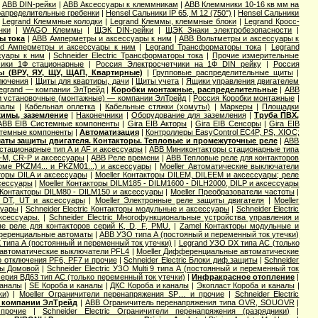
|
ABB DIN-рейки
|
ABB Аксессуары к клеммникам
|
ABB Клеммники 10-16 кв мм на
апределительные гребенки
|
Hensel Cальники IP 65, M 12 (750°)
|
Hensel Сальники
|
Legrand Клеммные колодки
|
Legrand Клеммы, клеммные блоки
|
Legrand Кросс-
нки
|
WAGO Клеммы
|
ЩЭК DIN-рейки
|
ЩЭК Знаки электробезопасности
|
ы тока
|
ABB Амперметры и аксессуары к ним
|
ABB Вольтметры и аксессуары к
nd Амперметры и аксессуары к ним
|
Legrand Трансформаторы тока
|
Legrand
ссуары к ним
|
Schneider Electric Трансформаторы тока
|
Прочие измерительные
чики 1Ф стационарные
|
Россия Электросчетчики на 1Ф DIN рейку
|
Россия
ы (ВРУ, ЯУ, ЩУ, ЩАП, Квартирные)
|
Групповые распределительные щиты
|
лючения
|
Щиты для квартиры, дачи
|
Щиты учета
|
Ящики управления двигателем
legrand — компании ЭлТрейд
|
Коробки монтажные, распределительные
|
ABB
и установочные (монтажные) — компании ЭлТрейд
|
Россия Коробки монтажные
|
иалы
|
Кабельная оплетка
|
Кабельные стяжки (хомуты)
|
Маркеры
|
Площадки
жимы, заземление
|
Наконечники
|
Оборудование для заземления
|
Труба ПВХ,
ABB EIB Системные компоненты
|
Gira EIB Акторы
|
Gira EIB Сенсоры
|
Gira EIB
стемные компоненты
|
Автоматизация
|
Контроллеры EasyControl EC4P, PS, XIOC;
аты защиты двигателя. Контакторы. Тепловые и промежуточные реле
|
ABB
стационарные тип A и AF и аксессуары
|
ABB Миниконтакторы стационарные типа
M, CR-P и аксессуары
|
ABB Реле времени
|
ABB Тепловые реле для контакторов
оме PKZM4... и PKZM01...) и аксессуары
|
Moeller Автоматические выключатели
торы DILA и аксессуары
|
Moeller Контакторы DILEM, DILEEM и аксессуары; реле
ксессуары
|
Moeller Контакторы DILM185 - DILM1600 - DILH2000, DILP и аксессуары
 Контакторы DILM80 - DILM150 и аксессуары
|
Moeller Преобразователи частоты
|
, DT, UT и аксессуары
|
Moeller Электронные реле защиты двигателя
|
Moeller
суары
|
Schneider Electric Контакторы модульные и аксессуары
|
Schneider Electric
аксессуары.
|
Schneider Electric Многофункциональные устройства управления и
вые реле для контакторов серий K, D, F, PMU.
|
Zamel Контакторы модульные и
еренциальные автоматы
|
ABB УЗО типа А (постояный и переменный ток утечки)
 типа А (постоянный и переменный ток утечки)
|
Legrand УЗО DX типа АС (только
автоматические выключатели PFL4
|
Moeller Дифференциальные автоматические
о отключения PF6, PF7 и прочие
|
Schneider Electric Блоки диф.защиты
|
Schneider
ты Домовой
|
Schneider Electric УЗО Multi 9 типа А (постоянный и переменный ток
серия ВД63 тип АС (только переменный ток утечки)
|
Инфракрасное отопление
|
каналы
|
SE Короба и каналы
|
ДКС Короба и каналы
|
Экопласт Короба и каналы
|
ки)
|
Moeller Ограничители перенапряжения SP… и прочие
|
Schneider Electric
 компании ЭлТрейд
|
ABB Ограничитель перенапряжения типа OVR, SOUOVR
|
прочие
|
Schneider Electric Ограничители перенапряжения (разрядники)
|