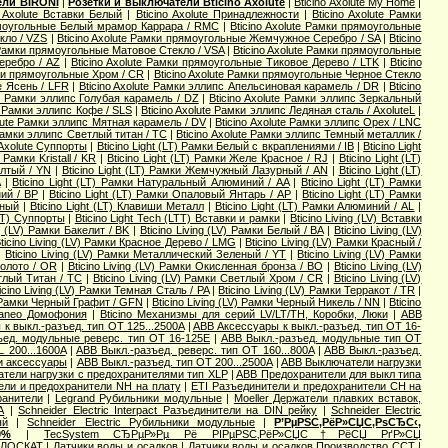
ели BIRONI
|
Розетки и выключатели Bticino Axolute
|
Bticino Axolute My Home
|
o Axolute Вставки Белый
|
Bticino Axolute Принадлежности
|
Bticino Axolute Рамки
рямоугольные Белый мрамор Каррара / RMC
|
Bticino Axolute Рамки прямоугольные
кло / VZS
|
Bticino Axolute Рамки прямоугольные Жемчужное Серебро / SA
|
Bticino
e Рамки прямоугольные Матовое Стекло / VSA
|
Bticino Axolute Рамки прямоугольные
еребро / AZ
|
Bticino Axolute Рамки прямоугольные Тиковое Дерево / LTK
|
Bticino
мки прямоугольные Хром / CR
|
Bticino Axolute Рамки прямоугольные Черное Стекло
е Ясень / LFR
|
Bticino Axolute Рамки эллипс Апельсиновая карамель / DR
|
Bticino
te Рамки эллипс Голубая карамель / DZ
|
Bticino Axolute Рамки эллипс Зеркальный
te Рамки эллипс Кофе / SLS
|
Bticino Axolute Рамки эллипс Ледяная сталь / AxoluteL
|
olute Рамки эллипс Мятная карамель / DV
|
Bticino Axolute Рамки эллипс Орех / LNC
 Рамки эллипс Светлый титан / TC
|
Bticino Axolute Рамки эллипс Темный металлик /
 Axolute Суппорты
|
Bticino Light (LT) Рамки Белый с вкраплениями / IB
|
Bticino Light
Рамки Kristall / KR
|
Bticino Light (LT) Рамки Желе Красное / RJ
|
Bticino Light (LT)
елтый / YN
|
Bticino Light (LT) Рамки Жемчужный Лазурный / AN
|
Bticino Light (LT)
A
|
Bticino Light (LT) Рамки Натуральный Алюминий / AA
|
Bticino Light (LT) Рамки
ний / BP
|
Bticino Light (LT) Рамки Опаловый Янтарь / AP
|
Bticino Light (LT) Рамки
чный
|
Bticino Light (LT) Клавиши Металл
|
Bticino Light (LT) Рамки Алюминий / AL
|
(LT) Суппорты
|
Bticino Light Tech (LTT) Вставки и рамки
|
Bticino Living (LV) Вставки
ng (LV) Рамки Бакелит / BK
|
Bticino Living (LV) Рамки Белый / BA
|
Bticino Living (LV)
ticino Living (LV) Рамки Красное Дерево / LMG
|
Bticino Living (LV) Рамки Красный /
|
Bticino Living (LV) Рамки Металлический Зеленый / YT
|
Bticino Living (LV) Рамки
Золото / OR
|
Bticino Living (LV) Рамки Окисленная бронза / BO
|
Bticino Living (LV)
етлый Титан / TC
|
Bticino Living (LV) Рамки Светлый Хром / CR
|
Bticino Living (LV)
icino Living (LV) Рамки Темная Сталь / PA
|
Bticino Living (LV) Рамки Терракот / TR
|
V) Рамки Черный Графит / GFN
|
Bticino Living (LV) Рамки Черный Никель / NN
|
Bticino
rraneo Домофония
|
Bticino Механизмы для серий LV/LT/TH, Коробки, Люки
|
ABB
к выкл.-разъед. тип OT 125...2500A
|
ABB Аксессуары к выкл.-разъед. тип OT 16-
ъед. модульные реверс. тип OT 16-125E
|
ABB Выкл.-разъед. модульные тип OT
 200...1600A
|
ABB Выкл.-разъед. реверс. тип OT 160...800A
|
ABB Выкл.-разъед.
 и аксессуары
|
ABB Выкл.-разъед. тип OT 200...2500A
|
ABB Выключатели нагрузки
тели нагрузки с предохранителями тип XLP
|
ABB Предохранители для выкл типа
ели и предохранители NH на плату
|
ETI Разъединители и предохранители CH на
ранители
|
Legrand Рубильники модульные
|
Moeller Держатели плавких вставок,
А
|
Schneider Electric Interpact Разъединители на DIN рейку
|
Schneider Electric
ый
|
Schneider Electric Рубильники модульные
|
Р’РµРЅС‚РёР»СЏС‚РѕСЂС‹,
0%
|
TecSystem СЂРµР»Рµ Рё РІРµРЅС‚РёР»СЏС†РёСЏ РґР»СЏ
ПЛОСКАТ
|
Датчики воды и осадков
|
Датчики воды и осадков Производство ССТ
|