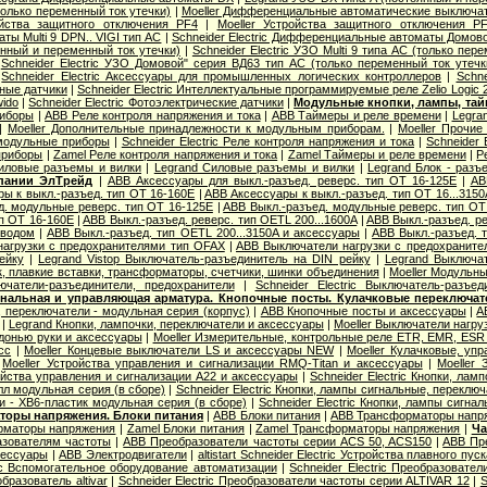
олько переменный ток утечки)
|
Moeller Дифференциальные автоматические выключа
ойства защитного отключения PF4
|
Moeller Устройства защитного отключения P
ы Multi 9 DPN.. VIGI тип AС
|
Schneider Electric Дифференциальные автоматы Домов
янный и переменный ток утечки)
|
Schneider Electric УЗО Multi 9 типа АС (только пер
|
Schneider Electric УЗО Домовой" серия ВД63 тип АС (только переменный ток утечк
|
Schneider Electric Аксессуары для промышленных логических контроллеров
|
Schne
вные датчики
|
Schneider Electric Интеллектуальные программируемые реле Zelio Logic 
wido
|
Schneider Electric Фотоэлектрические датчики
|
Модульные кнопки, лампы, тай
риборы
|
ABB Реле контроля напряжения и тока
|
ABB Таймеры и реле времени
|
Legra
|
Moeller Дополнительные принадлежности к модульным приборам.
|
Moeller Прочи
 модульные приборы
|
Schneider Electric Реле контроля напряжения и тока
|
Schneider 
приборы
|
Zamel Реле контроля напряжения и тока
|
Zamel Таймеры и реле времени
|
Р
иловые разъемы и вилки
|
Legrand Cиловые разъемы и вилки
|
Legrand Блок - разъ
пании ЭлТрейд
|
ABB Аксессуары для выкл.-разъед. реверс. тип OT 16-125E
|
AB
ы к выкл.-разъед. тип OT 16-160E
|
ABB Аксессуары к выкл.-разъед. тип OT 16...3150
д. модульные реверс. тип OT 16-125E
|
ABB Выкл.-разъед. модульные реверс. тип OT
ип OT 16-160E
|
ABB Выкл.-разъед. реверс. тип OETL 200...1600A
|
ABB Выкл.-разъед. ре
иводом
|
ABB Выкл.-разъед. тип OETL 200...3150A и аксессуары
|
ABB Выкл.-разъед. т
агрузки с предохранителями тип OFAX
|
ABB Выключатели нагрузки с предохраните
ейку
|
Legrand Vistop Выключатель-разъединитель на DIN рейку
|
Legrand Выключат
к, плавкие вставки, трансформаторы, счетчики, шинки объединения
|
Moeller Модульны
лючатели-разъединители, предохранители
|
Schneider Electric Выключатель-разъе
нальная и управляющая арматура. Кнопочные посты. Кулачковые переключат
 переключатели - модульная серия (корпус)
|
ABB Кнопочные посты и аксессуары
|
A
|
Legrand Кнопки, лампочки, переключатели и аксессуары
|
Moeller Выключатели нагру
донью руки и аксессуары
|
Moeller Измерительные, контрольные реле ETR, EMR, ESR .
сс
|
Moeller Концевые выключатели LS и аксессуары NEW
|
Moeller Кулачковые, уп
|
Moeller Устройства управления и сигнализации RMQ-Titan и аксессуары
|
Moeller
ойства управления и сигнализации А22 и аксессуары
|
Schneider Electric Кнопки, ла
лл модульная серия (в сборе)
|
Schneider Electric Кнопки, лампы сигнальные, переклю
и - XB6-пластик модульная серия (в сборе)
|
Schneider Electric Кнопки, лампы сигна
оры напряжения. Блоки питания
|
ABB Блоки питания
|
ABB Трансформаторы напр
орматоры напряжения
|
Zamel Блоки питания
|
Zamel Трансформаторы напряжения
|
Ча
азователям частоты
|
ABB Преобразователи частоты серии ACS 50, ACS150
|
ABB Пр
сессуары
|
ABB Электродвигатели
|
altistart Schneider Electric Устройства плавного пуск
ric Вспомогательное оборудование автоматизации
|
Schneider Electric Преобразовате
бразователь altivar
|
Schneider Electric Преобразователи частоты серии ALTIVAR 12
|
S