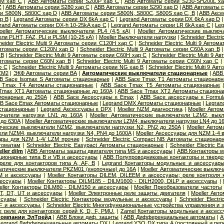
0M хар С
|
ABB Автоматы серии S200P хар C
|
ABB Автоматы серии S230-SH200L х
Z
|
ABB Автоматы серии S280 хар С
|
ABB Автоматы серии S290 хар D
|
ABB Автоматы с
и S800N, S800C хар D
|
ABB Автоматы серии S800N, S800C, S800S хар С, B
|
ABB Аксе
р B
|
Legrand Автоматы серии DX 6kA хар C
|
Legrand Автоматы серии DX 6kA хар D
rand Автоматы серии DX-h 10-25kA хар C
|
Legrand Автоматы серии LR 6kA хар C
|
Leg
oeller Автоматические выключатели PL4 (4,5 кА)
|
Moeller Автоматические выключ
и PLHT, FAZ, PLI и PLSM (10-25 кА)
|
Moeller Выключатели нагрузки
|
Schneider Electr
neider Electric Multi 9 Автоматы серии C120H хар C
|
Schneider Electric Multi 9 Авто
9 Автоматы серии C120N хар D
|
Schneider Electric Multi 9 Автоматы серии C60A хар B
 B
|
Schneider Electric Multi 9 Автоматы серии C60H хар C
|
Schneider Electric Multi 9 
9 Автоматы серии C60N хар B
|
Schneider Electric Multi 9 Автоматы серии C60N хар C
р С
|
Schneider Electric Multi 9 Автоматы серии NG хар B
|
Schneider Electric Multi 9 А
ZM2
|
ЭКФ Автоматы серии ВА
|
Автоматические выключатели стационарные
|
ABB
B Sace Isomax S Автоматы стационарные
|
ABB Sace Tmax T1 Автоматы стационар
 Tmax T4 Автоматы стационарные
|
ABB Sace Tmax T5 Автоматы стационарные
Tmax XT1 Автоматы стационарные до 160А
|
ABB Sace Tmax XT2 Автоматы стациона
ионарные до 250А
|
ABB Sace Аксессуары к Emax
|
ABB Sace аксессуары к Formul
B Sace Еmax Автоматы стационарные
|
Legrand DMX Автоматы стационарные
|
Legran
стационарные
|
Legrand Аксессуары к DPX
|
Moeller NZM диагностика
|
Moeller Авто
ючатели нагрузки LN1 до 160А
|
Moeller Автоматические выключатели LZM2, вык
 до 630А
|
Moeller Автоматические выключатели LZM4, выключатели нагрузки LN4 до 1
тические выключатели NZM2, выключатели нагрузки N2, PN2 до 250А
|
Moeller Авто
ли NZM4, выключатели нагрузки N4, PN4 до 1600А
|
Moeller Аксессуары для NZM 1-4 
уары для NZM 1-4/ LZM прочие
|
Schneider Electric Compact NB Автоматы стационар
томатам
|
Schneider Electric Easypact Автоматы стационарные
|
Schneider Electric 
ler dilm
|
ABB Автоматы защиты двигателя типа MS и аксессуары
|
ABB Контакторы 
ционарные типа B и VB и аксессуары
|
ABB Полупроводниковые контакторы и твердо
еле для контакторов типа A, AF, B
|
Legrand Контакторы модульные и аксессуар
матические выключатели PKZM01 (кнопочные) до 16А
|
Moeller Автоматические выклю
M и аксессуары
|
Moeller Контакторы DILEM, DILEEM и аксессуары; реле контроля
сессуары
|
Moeller Контакторы DILM185 - DILM1600 - DILH2000, DILP и аксессуары
|
eller Контакторы DILM80 - DILM150 и аксессуары
|
Moeller Преобразователи частоты
T, DT, UT и аксессуары
|
Moeller Электронные реле защиты двигателя
|
Moeller Авт
ссуары
|
Schneider Electric Контакторы модульные и аксессуары
|
Schneider Elect
F и аксессуары.
|
Schneider Electric Многофункциональные устройства управления и
ые реле для контакторов серий K, D, F, PMU.
|
Zamel Контакторы модульные и аксес
 компании ЭлТрейд
|
ABB Блоки диф. защиты
|
ABB Дифференциальные автоматы
|
A
Legrand Дифференциальные автоматы DX
|
Legrand УЗО DX типа А (постоянный и пер