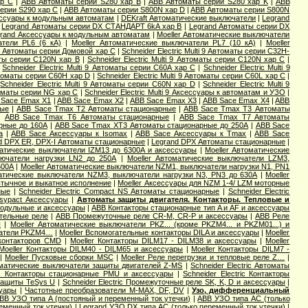
ар С
|
ABB Автоматы серии S280 хар B
|
ABB Автоматы серии S280 хар K
|
ABB
ерии S290 хар С
|
ABB Автоматы серии S800N хар D
|
ABB Автоматы серии S800N
ссуары к модульным автоматам
|
DEKraft Автоматические выключатели
|
Legrand
|
Legrand Автоматы серии DX СТАНДАРТ 6kA хар B
|
Legrand Автоматы серии DX
rand Аксессуары к модульным автоматам
|
Moeller Автоматические выключатели
атели PL6 (6 кА)
|
Moeller Автоматические выключатели PL7 (10 кА)
|
Moeller
ic Aвтоматы серии Домовой хар C
|
Schneider Electric Multi 9 Автоматы серии C32H-
маты серии C120N хар B
|
Schneider Electric Multi 9 Автоматы серии C120N хар C
|
|
Schneider Electric Multi 9 Автоматы серии C60A хар C
|
Schneider Electric Multi 9
Автоматы серии C60H хар D
|
Schneider Electric Multi 9 Автоматы серии C60L хар C
|
|
Schneider Electric Multi 9 Автоматы серии C60N хар D
|
Schneider Electric Multi 9
втоматы серии NG хар С
|
Schneider Electric Multi 9 Аксессуары к автоматам и УЗО
|
 Sace Emax X1
|
ABB Sace Emax X2
|
ABB Sace Emax X3
|
ABB Sace Emax X4
|
ABB
ные
|
ABB Sace Tmax T2 Автоматы стационарные
|
ABB Sace Tmax T3 Автоматы
|
ABB Sace Tmax T6 Автоматы стационарные
|
ABB Sace Tmax T7 Автоматы
рные до 160А
|
ABB Sace Tmax XT3 Автоматы стационарные до 250А
|
ABB Sace
a
|
ABB Sace Аксессуары к Isomax
|
ABB Sace Аксессуары к Tmax
|
ABB Sace
d DPX ER, DPX-I Автоматы стационарные
|
Legrand DPX Автоматы стационарные
|
матические выключатели IZM13 до 6300А и аксессуары
|
Moeller Автоматические
лючатели нагрузки LN2 до 250А
|
Moeller Автоматические выключатели LZM3,
600А
|
Moeller Автоматические выключатели NZM1, выключатели нагрузки N1, PN1
матические выключатели NZM3, выключатели нагрузки N3, PN3 до 630А
|
Moeller
втычное и выкатное исполнение
|
Moeller Аксессуары для NZM 1-4/ LZM моторные
ные
|
Schneider Electric Compact NS Автоматы стационарные
|
Schneider Electric
Easypact Аксессуары
|
Автоматы защиты двигателя. Контакторы. Тепловые и
модульные и аксессуары
|
ABB Контакторы стационарные тип A и AF и аксессуары
тельные реле
|
ABB Промежуточные реле CR-M, CR-P и аксессуары
|
ABB Реле
ы
|
Moeller Автоматические выключатели PKZ... (кроме PKZM4... и PKZM01...) и
чатели PKZM4…
|
Moeller Вспомогательные контакторы DILA и аксессуары
|
Moeller
 контакторов CMD
|
Moeller Контакторы DILM17 - DILM38 и аксессуары
|
Moeller
Moeller Контакторы DILM40 - DILM65 и аксессуары
|
Moeller Контакторы DILM7 -
|
Moeller Пусковые сборки MSC
|
Moeller Реле перегрузки и тепловые реле Z…
|
оматические выключатели защиты двигателей Z-MS
|
Schneider Electric Автоматы
ric Контакторы стационарные PMU и аксессуары
|
Schneider Electric Контакторы
 защиты TeSys U
|
Schneider Electric Промежуточные реле SK, K, D и аксессуары
|
суары
|
Частотные преобразователи M-MAX, DF, DV
|
Узо, дифференциальный
BB УЗО типа А (постояный и переменный ток утечки)
|
ABB УЗО типа АС (только
еменный ток утечки)
|
Legrand УЗО DX типа АС (только переменный ток утечки)
|