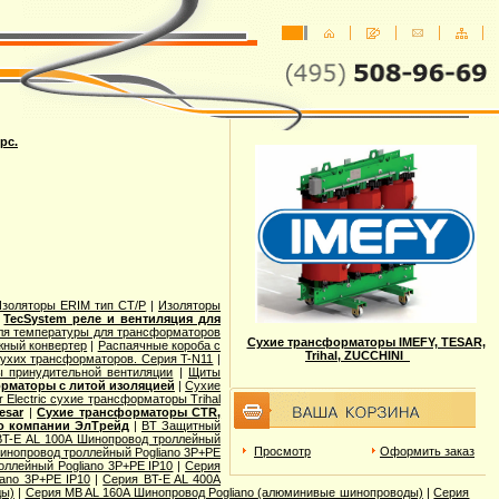
рс.
Изоляторы ERIM тип CT/P
|
Изоляторы
|
TecSystem реле и вентиляция для
ля температуры для трансформаторов
Сухие трансформаторы IMEFY, TESAR,
жный конвертер
|
Распаячные короба с
Trihal, ZUCCHINI
сухих трансформаторов. Серия T-N11
|
 принудительной вентиляции
|
Щиты
рматоры с литой изоляцией
|
Сухие
r Electric cухие трансформаторы Trihal
esar
|
Сухие трансформаторы CTR,
o компании ЭлТрейд
|
BT Защитный
BT-E AL 100A Шинопровод троллейный
Просмотр
Оформить заказ
инопровод троллейный Pogliano 3P+PE
оллейный Pogliano 3P+PE IP10
|
Серия
ano 3P+PE IP10
|
Серия BT-E AL 400A
ды)
|
Серия MB AL 160A Шинопровод Pogliano (алюминивые шинопроводы)
|
Серия