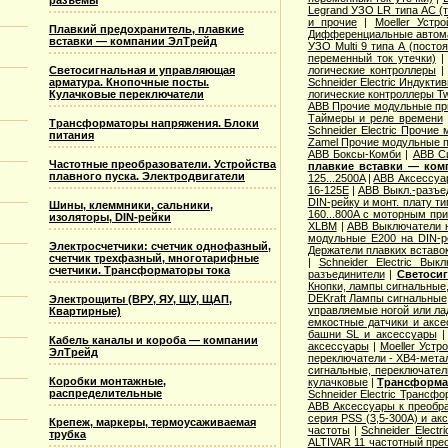
разъемы
Legrand УЗО LR типа АС (т
и прочие
|
Moeller Устр
Плавкий предохранитель, плавкие
Дифференциальные автомат
вставки — компании ЭлТрейд
УЗО Multi 9 типа А (посто
переменный ток утечки)
Светосигнальная и управляющая
логические контроллеры
арматура. Кнопочные посты.
Schneider Electric Индукти
Кулачковые переключатели
логические контроллеры T
ABB Прочие модульные п
Таймеры и реле времени
Трансформаторы напряжения. Блоки
Schneider Electric Прочие
питания
Zamel Прочие модульные 
ABB Боксы-Комби
|
ABB С
Частотные преобразователи. Устройства
плавкие вставки — ком
плавного пуска. Электродвигатели
125...2500A
|
ABB Аксессуар
16-125E
|
ABB Выкл.-разъе
DIN-рейку и монт. плату т
Шины, клеммники, сальники,
160...800A с моторным пр
изоляторы, DIN-рейки
XLBM
|
ABB Выключатели н
модульные E200 на DIN-р
Электросчетчики: счетчик однофазный,
Держатели плавких вставо
счетчик трехфазный, многотарифные
|
Schneider Electric Вык
счетчики. Трансформаторы тока
разъединители
|
Светосиг
Кнопки, лампы сигнальные,
DEKraft Лампы сигнальные
Электрощиты (ВРУ, ЯУ, ЩУ, ЩАП,
управляемые ногой или ла
Квартирные)
емкостные датчики и аксе
башни SL и аксессуары
Кабель каналы и короба — компании
аксессуары
|
Moeller Устр
ЭлТрейд
переключатели - XB4-мета
сигнальные, переключател
Коробки монтажные,
кулачковые
|
Трансформат
распределительные
Schneider Electric Трансф
ABB Аксессуары к преобр
серия PSS (3,5-300А) и ак
Крепеж, маркеры, термоусаживаемая
частоты
|
Schneider Elect
трубка
ALTIVAR 11 частотный прео