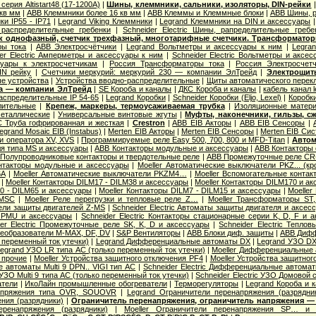
серия Altistart48 (17-1200А)
|
Шины, клеммники, сальники, изоляторы, DIN-рейки
 кв мм
|
ABB Клеммники более 16 кв мм
|
ABB Клеммы и Клеммные блоки
|
ABB Шины, р
ки IP55 - IP71
|
Legrand Viking Клеммники
|
Legrand Клеммники на DIN и аксессуары
распределительные гребенки
|
Schneider Electric Шины, рапределительные гребе
ик однофазный, счетчик трехфазный, многотарифные счетчики. Трансформатор
ы тока
|
ABB Электросчётчики
|
Legrand Вольтметры и аксессуары к ним
|
Legra
er Electric Амперметры и аксессуары к ним
|
Schneider Electric Вольтметры и аксе
уары к электросчетчикам
|
Россия Трансформаторы тока
|
Россия Электросчет
IN рейку
|
Счетчики меркурий: меркурий 230 — компании ЭлТрейд
|
Электрощит
е устройства
|
Устройства вводно-распределительные
|
Щиты автоматического перек
ба — компании ЭлТрейд
|
SE Короба и каналы
|
ДКС Короба и каналы
|
кабель канал 
распределительные IP 54-65
|
Legrand Коробки
|
Schneider Коробки (Eljo, Lexel)
|
Коробк
лительные
|
Крепеж, маркеры, термоусаживаемая трубка
|
Изоляционные матер
еталлические
|
Универсальные винтовые жгуты
|
Муфты, наконечники, гильзы, с
 Труба гофрированная и жесткая
|
Crestron
|
ABB EIB Акторы
|
ABB EIB Сенсоры
|
egrand Mosaic ЕIB (Instabus)
|
Merten EIB Акторы
|
Merten EIB Сенсоры
|
Merten EIB Си
и оператора XV, XVS
|
Программируемые реле Easy 500, 700, 800 и MFD-Titan
|
Автом
я типа MS и аксессуары
|
ABB Контакторы модульные и аксессуары
|
ABB Контакторы 
Полупроводниковые контакторы и твердотельные реле
|
ABB Промежуточные реле CR-
нтакторы модульные и аксессуары
|
Moeller Автоматические выключатели PKZ... (кр
6А
|
Moeller Автоматические выключатели PKZM4…
|
Moeller Вспомогательные контак
|
Moeller Контакторы DILM17 - DILM38 и аксессуары
|
Moeller Контакторы DILM170 и а
40 - DILM65 и аксессуары
|
Moeller Контакторы DILM7 - DILM15 и аксессуары
|
Moeller
 MSC
|
Moeller Реле перегрузки и тепловые реле Z…
|
Moeller Трансформаторы ST
ели защиты двигателей Z-MS
|
Schneider Electric Автоматы защиты двигателя и аксес
 PMU и аксессуары
|
Schneider Electric Контакторы стационарные серии K, D, F и 
der Electric Промежуточные реле SK, K, D и аксессуары
|
Schneider Electric Тепло
еобразователи M-MAX, DF, DV
|
S&P Вентиляторы
|
ABB Блоки диф. защиты
|
ABB Дифф
 переменный ток утечки)
|
Legrand Дифференциальные автоматы DX
|
Legrand УЗО DX
egrand УЗО LR типа АС (только переменный ток утечки)
|
Moeller Дифференциальные 
 прочие
|
Moeller Устройства защитного отключения PF4
|
Moeller Устройства защитног
 автоматы Multi 9 DPN.. VIGI тип AС
|
Schneider Electric Дифференциальные автома
c УЗО Multi 9 типа АС (только переменный ток утечки)
|
Schneider Electric УЗО Домовой 
атели
|
ИкоЛайн промышленные обогреватели
|
Терморегуляторы
|
Legrand Короба и 
апряжения типа OVR, SOUOVR
|
Legrand Ограничители перенапряжения (разрядни
ния (разрядники)
|
Ограничитель перенапряжения, ограничитель напряжения —
еренапряжения (разрядники)
|
Moeller Ограничители перенапряжения SP… и 