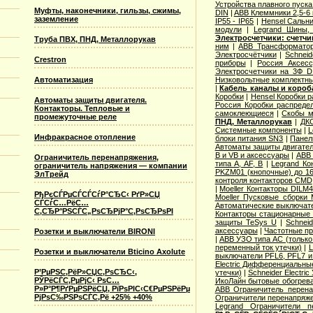
Устройства плавного пуска 
Муфты, наконечники, гильзы, сжимы,
DIN
|
ABB Клеммники 2,5-6
заземление
IP55 - IP65
|
Hensel Сальни
модули
|
Legrand Шины, 
Электросчетчики: счетч
Труба ПВХ, ПНД, Металлорукав
ним
|
ABB Трансформатор
Электросчётчики
|
Schneid
Crestron
приборы
|
Россия Аксесс
Электросчетчики на 3Ф D
Автоматизация
Низковольтные комплектны
|
Кабель каналы и коро
Коробки
|
Hensel Коробки 
Автоматы защиты двигателя.
Россия Коробки распреде
Контакторы. Тепловые и
самоклеющиеся
|
Скобы м
промежуточные реле
ПНД, Металлорукав
|
ДКС
Системные компоненты
|
L
Инфракрасное отопление
блоки питания SN3
|
Панел
Автоматы защиты двигател
B и VB и аксессуары
|
ABB 
Ограничитель перенапряжения,
типа A, AF, B
|
Legrand Ко
ограничитель напряжения — компании
PKZM01 (кнопочные) до 1
ЭлТрейд
контроля контакторов CMD
|
Moeller Контакторы DILM
РђРєСЃРµСЃСЃСѓР°СЂС‹ РґР»СЏ
Moeller Пусковые сборки
СЃСѓС…РёС…
Автоматические выключат
С‚СЂР°РЅСЃС„РѕСЂРјР°С‚РѕСЂРѕРІ
Контакторы стационарные
защиты TeSys U
|
Schnei
аксессуары
|
Частотные пр
Розетки и выключатели BIRONI
|
ABB УЗО типа АС (только
переменный ток утечки)
|
L
Розетки и выключатели Bticino Axolute
выключатели PFL6, PFL7 и
Electric Дифференциальные
Р’РµРЅС‚РёР»СЏС‚РѕСЂС‹,
утечки)
|
Schneider Electri
РЎРёСЃС‚РµРјС‹ РѕС…
ИкоЛайн бытовые обогрев
Р»Р°Р¶РґРµРЅРёСЏ, РїРѕРІС‹С€РµРЅРёРµ
ABB Ограничитель перен
РјРѕС‰РЅРѕСЃС‚Рё +25% +40%
Ограничители перенапряже
Legrand Ограничители п