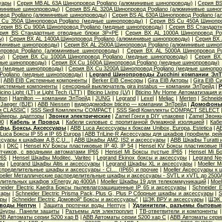
уары
|
Серия MB AL 63A Шинопровод Pogliano (алюминивые шинопроводы)
|
Серия ВS
юминивые шинопроводы)
|
Серия ВS AL 320A Шинопровод Pogliano (алюминивые шино
вод Pogliano (алюминивые шинопроводы)
|
Серия ВS AL 630A Шинопровод Pogliano (
 Cu 350A Шинопровод Pogliano (медные шинопроводы)
|
Серия ВS Cu 450A Шинопро
ерия ВS Cu 900A Шинопровод Pogliano (медные шинопроводы)
|
Серия ВS Стандарт
рия ВS Стандартные отводные блоки 3P+PE
|
Серия ВХ AL 1000A Шинопровод Po
ы)
|
Серия ВХ AL 1400A Шинопровод Pogliano (алюминивые шинопроводы)
|
Серия ВХ 
юминивые шинопроводы)
|
Серия ВХ AL 2500A Шинопровод Pogliano (алюминивые шино
провод Pogliano (алюминивые шинопроводы)
|
Серия ВХ AL 5000A Шинопровод Po
ы)
|
Серия ВХ Cu 1000A Шинопровод Pogliano (медные шинопроводы)
|
Серия ВХ 
дные шинопроводы)
|
Серия ВХ Cu 1600A Шинопровод Pogliano (медные шинопроводы)
o (медные шинопроводы)
|
Серия ВХ Cu 3200A Шинопровод Pogliano (медные шинопр
Pogliano (медные шинопроводы)
|
Legrand Шинопроводы Zucchini компании Эл
|
ABB EIB Системные компоненты
|
Berker EIB Сенсоры
|
Gira EIB Акторы
|
Gira EIB 
Системные компоненты
|
сенсорный выключатель gira instabus — компании ЭлТрейд
|
Р
icino Light (LT) и Light Tech (LTT)
|
Bticino Living (LV)
|
Bticino My Home Автоматизация 
ton
|
Hamilton — компании ЭлТрейд
|
JUNG
|
Legrand
|
Lexel
|
Meljac
|
Merten
|
Schneide
Jaeger (BJE)
|
АВВ Niessen
|
видеодомофон bticino — компании ЭлТрейд
|
Домофон
и CLASSIC
|
SSS Siedl Комплекты COMPACT
|
SSS Siedl Комплекты COMPACT SELECT
ймеры, адапторы
|
Звонки электрические
|
Zamel Гонги в DIY упаковке
|
Zamel Звонк
00
|
Кабель и Провод
|
Кабели силовые с пропитанной бумажной изоляцией
|
Кабе
фы, Боксы, Аксессуары
|
ABB Luca Аксессуары к боксам Unibox, Europa, Estetica
|
AB
Luca Боксы IP 55 и IP 65 Europa
|
ABB TriLine-R Аксессуары для шкафов (профили, рейк
суары к шкафам A,B,C,U...
|
ABB Шкафы AM2, IS2 и аксессуары
|
ABB Шкафы Turatti 
)
|
DKC
|
Hensel KV Боксы пластиковые IP 40, IP 54
|
Hensel KV Боксы пластиковые I
тчиков, с вводными автоматами IP65
|
Hensel Mi Боксы пустые IP65
|
Hensel Mi Б
P65
|
Hensel Шкафы Moditec, Varitec
|
Legrand Ekinox боксы и аксессуры
|
Legrand Ne
ры
|
Legrand Шкафы Altis и аксессуары
|
Legrand Шкафы XL и аксессуары
|
Moeller 
пределительные шкафы и аксессуары - CI… (IP65) и прочие
|
Moeller Аксессуары к
oeller Металлические распределительные шкафы и аксессуары - SVTL и xVTL до 2500
елительных шкафов xEnergy до 4000А
|
Moeller Шкафы 19 для телекоммуникаций
|
Moel
neider Electric Kaedra Боксы пылевлагозащищенные IP 65 и аксессуары
|
Schneider 
уары
|
Schneider Electric Prisma Pack, Plus G, Plus P Сборные шкафы и аксессуары
|
S
ары
|
Schneider Electric Домовой" Боксы и аксессуары"
|
ЩЭК ВРУ и аксессуары
|
ЩЭК 
 воды Нептун
|
Защита протечки воды Нептун
|
Удлинители, разъемы бытовые,
Шнуры, Панели защиты
|
Разъемы для электроплит
|
ТВ-ответвители и компоненты
BB Автоматы серии S200 хар B
|
ABB Автоматы серии S200 хар C
|
ABB Автоматы сери