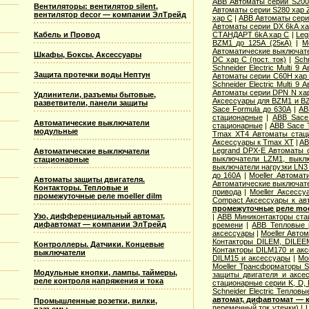
ABB Автоматы серии S20
Вентиляторы: вентилятор silent,
Автоматы серии S280 хар 
вентилятор decor — компании ЭлТрейд
хар С
|
ABB Автоматы сери
Автоматы серии DX 6kA ха
Кабель и Провод
СТАНДАРТ 6kA хар C
|
Leg
BZM1 до 125А (25кА)
|
M
Автоматические выключател
Шкафы, Боксы, Аксессуары
DC хар C (пост. ток)
|
Sch
Schneider Electric Multi 
Защита протечки воды Нептун
Автоматы серии C60H хар
Schneider Electric Multi 
Автоматы серии DPN N ха
Удлинители, разъемы бытовые,
Аксессуары для BZM1 и B
разветвители, панели защиты
Sace Formula до 630А
|
AB
стационарные
|
ABB Sace
Автоматические выключатели
стационарные
|
ABB Sace 
модульные
Tmax XT4 Автоматы стац
Аксессуары к Tmax XT
|
AB
Legrand DPX-E Автоматы 
Автоматические выключатели
выключатели LZM1, выкл
стационарные
выключатели нагрузки LN3
до 160А
|
Moeller Автома
Автоматы защиты двигателя.
Автоматические выключате
Контакторы. Тепловые и
привода
|
Moeller Аксесс
промежуточные реле moeller dilm
Compact Аксессуары к ав
промежуточные реле moel
Узо, дифференциальный автомат,
|
ABB Миниконтакторы ста
дифавтомат — компании ЭлТрейд
времени
|
ABB Тепловые р
аксессуары
|
Moeller Авто
Контакторы DILEM, DILEE
Контроллеры. Датчики. Концевые
Контакторы DILM170 и ак
выключатели
DILM15 и аксессуары
|
Mo
Moeller Трансформаторы S
Модульные кнопки, лампы, таймеры,
защиты двигателя и аксе
реле контроля напряжения и тока
стационарные серии K, D, 
Schneider Electric Теплов
автомат, дифавтомат —
Промышленные розетки, вилки,
переменный ток утечки)
|