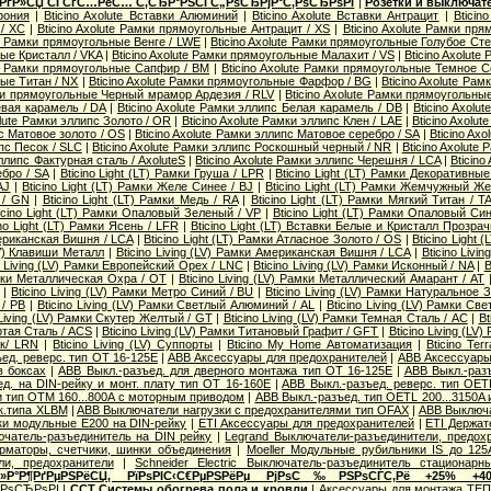
 РґР»СЏ СЃСѓС…РёС… С‚СЂР°РЅСЃС„РѕСЂРјР°С‚РѕСЂРѕРІ
|
Розетки и выключат
фония
|
Bticino Axolute Вставки Алюминий
|
Bticino Axolute Вставки Антрацит
|
Bticin
/ XC
|
Bticino Axolute Рамки прямоугольные Антрацит / XS
|
Bticino Axolute Рамки п
te Рамки прямоугольные Венге / LWE
|
Bticino Axolute Рамки прямоугольные Голубое Сте
ые Кристалл / VKA
|
Bticino Axolute Рамки прямоугольные Малахит / VS
|
Bticino Axolut
ute Рамки прямоугольные Сапфир / BM
|
Bticino Axolute Рамки прямоугольные Темное С
ые Титан / NX
|
Bticino Axolute Рамки прямоугольные Фарфор / BG
|
Bticino Axolute Ра
мки прямоугольные Черный мрамор Ардезия / RLV
|
Bticino Axolute Рамки прямоугольны
евая карамель / DA
|
Bticino Axolute Рамки эллипс Белая карамель / DB
|
Bticino Axolu
olute Рамки эллипс Золото / OR
|
Bticino Axolute Рамки эллипс Клен / LAE
|
Bticino Axolu
пс Матовое золото / OS
|
Bticino Axolute Рамки эллипс Матовое серебро / SA
|
Bticino Ax
ипс Песок / SLC
|
Bticino Axolute Рамки эллипс Роскошный черный / NR
|
Bticino Axolute
эллипс Фактурная сталь / AxoluteS
|
Bticino Axolute Рамки эллипс Черешня / LCA
|
Bticino
бро / SA
|
Bticino Light (LT) Рамки Груша / LPR
|
Bticino Light (LT) Рамки Декоративные 
AJ
|
Bticino Light (LT) Рамки Желе Синее / BJ
|
Bticino Light (LT) Рамки Жемчужный Ж
 / GN
|
Bticino Light (LT) Рамки Медь / RA
|
Bticino Light (LT) Рамки Мягкий Титан / T
icino Light (LT) Рамки Опаловый Зеленый / VP
|
Bticino Light (LT) Рамки Опаловый Си
ino Light (LT) Рамки Ясень / LFR
|
Bticino Light (LT) Вставки Белые и Кристалл Прозра
мериканская Вишня / LCA
|
Bticino Light (LT) Рамки Атласное Золото / OS
|
Bticino Light 
(LV) Клавиши Металл
|
Bticino Living (LV) Рамки Американская Вишня / LCA
|
Bticino Livi
o Living (LV) Рамки Европейский Орех / LNC
|
Bticino Living (LV) Рамки Исконный / NA
|
B
Рамки Металлическая Охра / OT
|
Bticino Living (LV) Рамки Металлический Амарант / AT
|
Bticino Living (LV) Рамки Метро Синий / BU
|
Bticino Living (LV) Рамки Натуральное 
/ PB
|
Bticino Living (LV) Рамки Светлый Алюминий / AL
|
Bticino Living (LV) Рамки Св
 Living (LV) Рамки Скутер Желтый / GT
|
Bticino Living (LV) Рамки Темная Сталь / AC
|
Bt
ертая Сталь / ACS
|
Bticino Living (LV) Рамки Титановый Графит / GFT
|
Bticino Living (L
ик/ LRN
|
Bticino Living (LV) Суппорты
|
Bticino My Home Автоматизация
|
Bticino Te
ед. реверс. тип OT 16-125E
|
ABB Аксессуары для предохранителей
|
ABB Аксессуары 
в боксах
|
ABB Выкл.-разъед. для дверного монтажа тип OT 16-125E
|
ABB Выкл.-раз
д. на DIN-рейку и монт. плату тип OT 16-160E
|
ABB Выкл.-разъед. реверс. тип OETL
 и тип OTМ 160...800A с моторным приводом
|
ABB Выкл.-разъед. тип OETL 200...3150A
к.типа XLBM
|
ABB Выключатели нагрузки с предохранителями тип OFAX
|
ABB Выключа
ки модульные E200 на DIN-рейку
|
ETI Аксессуары для предохранителей
|
ETI Держат
ючатель-разъединитель на DIN рейку
|
Legrand Выключатели-разъединители, предох
орматоры, счетчики, шинки объединения
|
Moeller Модульные рубильники IS до 125
ли, предохранители
|
Schneider Electric Выключатель-разъединитель стационарн
Р»Р°Р¶РґРµРЅРёСЏ, РїРѕРІС‹С€РµРЅРёРµ РјРѕС‰РЅРѕСЃС‚Рё +25% +4
‚РѕСЂРѕРІ
|
ССТ Системы обогрева пола и кровли
|
Аксессуары для монтажа ТЕ