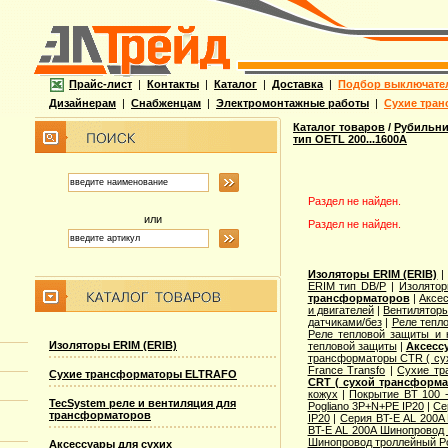
Прайс-лист
|
Контакты
|
Каталог
|
Доставка
|
Подбор выключате
Дизайнерам
|
Снабженцам
|
Электромонтажные работы
|
Сухие тран
Каталог товаров
/
Рубильни
тип OETL 200...1600A
Раздел не найден.
или
Раздел не найден.
Изоляторы ERIM (ERIB)
ERIM тип DB/P
|
Изолятор
трансформаторов
|
Аксе
и двигателей
|
Вентилятор
датчиками/без
|
Реле тепл
Реле тепловой защиты и 
Изоляторы ERIM (ERIB)
тепловой защиты
|
Аксесс
трансформаторы CTR ( су
France Transfo
|
Сухие тр
Сухие трансформаторы ELTRAFO
CRT ( сухой трансформа
кожух
|
Покрытие BT 100 
TecSystem реле и вентиляция для
Pogliano 3P+N+PE IP20
|
Се
трансформаторов
IP20
|
Серия BT-E AL 200A
BT-E AL 200A Шинопровод 
Шинопровод троллейный Po
Аксессуары для сухих