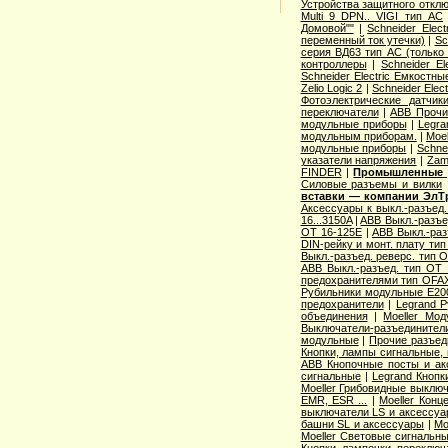
Устройства защитного откл
Multi 9 DPN.. VIGI тип AС
Домовой""
|
Schneider Elec
переменный ток утечки)
|
Sc
серия ВД63 тип АС (только
контроллеры
|
Schneider E
Schneider Electric Емкостны
Zelio Logic 2
|
Schneider Ele
Фотоэлектрические датчик
переключатели
|
ABB Прочи
модульные приборы
|
Legra
модульным приборам.
|
Moe
модульные приборы
|
Schne
указатели напряжения
|
Zam
FINDER
|
Промышленные р
Cиловые разъемы и вилки
вставки — компании ЭлТ
Аксессуары к выкл.-разъед.
16...3150A
|
ABB Выкл.-разъе
OT 16-125E
|
ABB Выкл.-раз
DIN-рейку и монт. плату ти
Выкл.-разъед. реверс. тип 
ABB Выкл.-разъед. тип OT 2
предохранителями тип OFA
Рубильники модульные E200
предохранители
|
Legrand 
объединения
|
Moeller Мо
Выключатели-разъединители
модульные
|
Прочие разъед
Кнопки, лампы сигнальные, 
ABB Кнопочные посты и ак
сигнальные
|
Legrand Кнопк
Moeller Грибовидные выклю
EMR, ESR ...
|
Moeller Конц
выключатели LS и аксессу
башни SL и аксессуары
|
Mo
Moeller Световые сигнальн