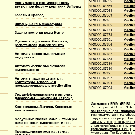
MR0000104555
Moelle
Вентиляторы: вентилятор silent,
MR0000104556
Moelle
вентилятор decor — компании ЭлТрейд
MR0000107068
Moelle
Кабель и Провод
MR0000107069
Moelle
MR0000107161
Moelle
Шкафы, Боксы, Аксессуары
MR0000107165
Moelle
MR0000107174
Moelle
Защита протечки воды Нептун
MR0000107178
Moelle
MR0000107181
Moelle
Удлинители, разъемы бытовые,
MR0000107184
Moelle
разветвители, панели защиты
MR0000107185
Moelle
Автоматические выключатели
MR0000107187
Moelle
модульные
MR0000107188
Moelle
MR0000107189
Moelle
Автоматические выключатели
MR0000107190
Moelle
стационарные
MR0000107191
Moelle
MR0000107192
Moelle
Автоматы защиты двигателя.
Контакторы. Тепловые и
MR0000107194
Moelle
промежуточные реле moeller dilm
MR0000107203
Moelle
Узо, дифференциальный автомат,
дифавтомат — компании ЭлТрейд
Изоляторы ERIM (ERIB)
|
Контроллеры. Датчики. Концевые
Изоляторы ERIM тип DB/P
выключатели
вентиляция для трансф
температуры для трансформ
Наружный конвертер
|
Рас
Модульные кнопки, лампы, таймеры,
защиты и контроля сухих т
реле контроля напряжения и тока
управления/защиты систем
трансформаторы TMC
|
С
Промышленные розетки, вилки,
Аксессуары TecSystem для