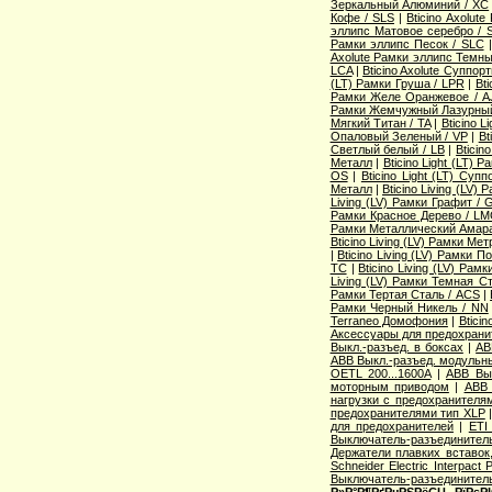
Зеркальный Алюминий / XC
Кофе / SLS
|
Bticino Axolut
эллипс Матовое серебро / 
Рамки эллипс Песок / SLC
Axolute Рамки эллипс Темны
LCA
|
Bticino Axolute Суппор
(LT) Рамки Груша / LPR
|
Bti
Рамки Желе Оранжевое / A
Рамки Жемчужный Лазурный
Мягкий Титан / TA
|
Bticino 
Опаловый Зеленый / VP
|
Bt
Светлый белый / LB
|
Bticin
Металл
|
Bticino Light (LT) 
OS
|
Bticino Light (LT) Суп
Металл
|
Bticino Living (LV
Living (LV) Рамки Графит / 
Рамки Красное Дерево / L
Рамки Металлический Амара
Bticino Living (LV) Рамки Ме
|
Bticino Living (LV) Рамки 
TC
|
Bticino Living (LV) Ра
Living (LV) Рамки Темная С
Рамки Тертая Сталь / ACS
|
Рамки Черный Никель / NN
Terraneo Домофония
|
Btici
Аксессуары для предохрани
Выкл.-разъед. в боксах
|
AB
ABB Выкл.-разъед. модульны
OETL 200...1600A
|
ABB Вык
моторным приводом
|
ABB 
нагрузки с предохранителя
предохранителями тип XLP
для предохранителей
|
ETI
Выключатель-разъединитель
Держатели плавких вставок
Schneider Electric Interpac
Выключатель-разъединител