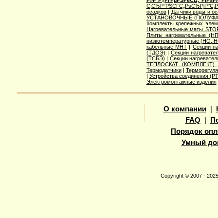
Р»Р°Р¶РґРµРЅРёСЏ, РїРѕ
С‚СЂР°РЅСЃС„РѕСЂРјР°С‚
осадков
|
Датчики воды и о
УСТАНОВОЧНЫЕ (ПОЛУФА
Комплекты крепежных элем
Нагревательные маты STO
Плиты нагревательные (НП
низкотемпературные (НО, Н
кабельные МНТ
|
Секции н
(ТДОЭ)
|
Секции нагреват
(ТСБЭ)
|
Секции нагревате
ТЕПЛОСКАТ (КОМПЛЕКТ)
Термодатчики
|
Терморегуля
|
Устройства соединения (
Электромонтажные изделия
О компании
|
FAQ
|
П
Порядок опл
Умный до
Copyright © 2007 - 20