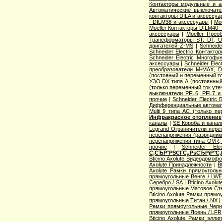
Контакторы модульные и а
Автоматические выключат
контакторы DILA и аксессуа
- DILM38 и аксессуары
|
Mo
Moeller Контакторы DILM40 
аксессуары
|
Moeller Прео
Трансформаторы ST, DT, U
двигателей Z-MS
|
Schneid
Schneider Electric Контак
Schneider Electric Многоф
аксессуары
|
Schneider Elec
преобразователи M-MAX, D
(постояный и переменный то
УЗО DX типа А (постоянный
(только переменный ток уте
выключатели PFL6, PFL7 и
прочие
|
Schneider Electric
Дифференциальные автома
Multi 9 типа АС (только п
Инфракрасное отопление
каналы
|
SE Короба и кана
Legrand Ограничители пере
перенапряжения (разрядник
перенапряжения типа OVR
прочие
|
Schneider Ele
С‚СЂР°РЅСЃС„РѕСЂРјР°С‚
Bticino Axolute Видеодомоф
Axolute Принадлежности
|
B
Axolute Рамки прямоугол
прямоугольные Венге / LW
Серебро / SA
|
Bticino Axol
прямоугольные Матовое Сте
Bticino Axolute Рамки прям
прямоугольные Титан / NX
Рамки прямоугольные Черн
прямоугольные Ясень / LFR
Bticino Axolute Рамки элл