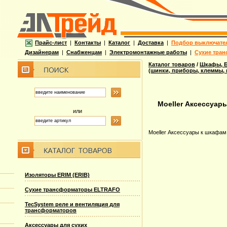
Прайс-лист
|
Контакты
|
Каталог
|
Доставка
|
Подбор выключате
Дизайнерам
|
Снабженцам
|
Электромонтажные работы
|
Сухие тран
Каталог товаров
/
Шкафы, Б
(шинки, приборы, клеммы,
Moeller Аксессуар
или
Moeller Аксессуары к шкафам
Изоляторы ERIM (ERIB)
Сухие трансформаторы ELTRAFO
TecSystem реле и вентиляция для
трансформаторов
Аксессуары для сухих