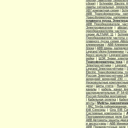
Кнопки, лампочки, переключ
сборе)
|
Schneider Electri
лампы сигнальные, переклю
XB7 компактная серия
|
Schn
ABB Трансформаторы нап
Трансформаторы напряжен
плавного пуска. Электро
ABB Преобразователи час
Электродвигатели
|
altista
преобразователям частоты
серии ALTIVAR 11
|
Schnei
Преобразователи частоты с
плавного пуска серия Altist
клеммникам
|
ABB Клеммник
блоки
|
ABB Шины, рапредел
Legrand Viking Клеммники
|
Кросс-модули
|
Legrand Шин
рейки
|
ЩЭК Знаки электро
Трансформаторы тока
|
A
Электросчётчики
|
Legrand
Legrand Электросчётчики
|
Electric Трансформаторы то
Россия Электросчетчики 1Ф
меркурий: меркурий 230 —
Низковольтные комплектные
дачи
|
Щиты учета
|
Ящики 
каналы
|
кабель канал l
распределительные IP 54-6
Россия Коробки монтажные
|
Кабельная оплетка
|
Кабел
жгуты
|
Муфты, наконечник
|
ДКС Труба гофрированная 
EIB Сенсоры
|
Gira EIB С
Системные компоненты
|
Программируемые реле Easy
ABB Автоматы защиты двига
и аксессуары
|
ABB Миникон
ABB Промежуточные реле 