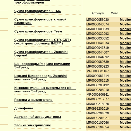
трансформаторов
Сухие трансформаторы TMC
Артикул
Фото
Сухие трансформаторы с литой
MR0000053030
Moelle
изоляцией
MR0000046374
Moelle
MR0000009839
Moelle
Сухие трансформаторы Tesar
MR0000032993
Moelle
MR0000033052
Moelle
Сухие трансформаторы CTR, CRT (
MR0000041634
Moelle
сухой трансформатор IMEFY )
MR0000041719
Moelle
Сухие трансформаторы Zucchini
MR0000044007
Moelle
Legrand
MR0000044092
Moelle
MR0000080739
Moelle
Шинопроводы Pogliano компании
MR0000080923
Moelle
ЭлТрейд
MR0000081167
Moelle
Legrand Шинопроводы Zucchini
MR0000081414
Moelle
компании ЭлТрейд
MR0000081515
Moelle
MR0000200192
Moelle
Интеллектуальные системы knx eib —
MR0000206910
Moelle
компании ЭлТрейд
MR0000206911
Moelle
MR0000215077
Moelle
Розетки и выключатели
MR0000215078
Moelle
Домофоны
MR0999201019
Moelle
MR0999201020
Moelle
Датчики, таймеры, адапторы
MR0999201021
Moelle
MR0000107066
Moelle
Звонки электрические
MR0000104554
Moelle