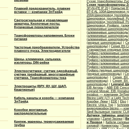
разъемы
Сухие трансформаторы Zucc
Сухие трансформаторы Zu
3P+N+PE IP 20
|
Покрытие BT
Плавкий предохранитель, плавкие
BT-E AL 100A Шинопровод тр
вставки — компании ЭлТрейд
200A Шинопровод троллейны
Шинопровод троллейный Po
Светосигнальная и управляющая
Шинопровод троллейный Po
арматура. Кнопочные посты.
Шинопровод Pogliano (ал
Кулачковые переключатели
(алюминивые шинопроводы
(алюминивые шинопроводы
Трансформаторы напряжения. Блоки
(алюминивые шинопроводы
питания
(алюминивые шинопроводы
(медные шинопроводы)
|
Се
шинопроводы)
|
Серия ВS C
Частотные преобразователи. Устройства
Стандартные отводные блок
плавного пуска. Электродвигатели
Pogliano (алюминивые шино
Pogliano (алюминивые шино
Шины, клеммники, сальники,
Pogliano (алюминивые шино
изоляторы, DIN-рейки
Pogliano (алюминивые шино
Pogliano (алюминивые шино
Pogliano (медные шинопров
Электросчетчики: счетчик однофазный,
(медные шинопроводы)
|
Се
счетчик трехфазный, многотарифные
шинопроводы)
|
Серия ВХ 
счетчики. Трансформаторы тока
шинопроводы)
|
Серия ВХ 
шинопроводы)
|
Legrand Ш
Электрощиты (ВРУ, ЯУ, ЩУ, ЩАП,
EIB Акторы
|
ABB EIB Сенс
Квартирные)
Legrand Mosaic ЕIB (Instabu
instabus — компании ЭлТре
Кабель каналы и короба — компании
Bticino Light (LT) и Light Tec
ЭлТрейд
Коробки, Люки
|
EDE
|
Elso
Electric Unica Top
|
Schneid
видеодомофон bticino — ко
Коробки монтажные,
Siedl Вызывные панели CL
распределительные
Датчики, таймеры, адапт
упаковке
|
Zamel Звонки
|
Ве
Крепеж, маркеры, термоусаживаемая
и Провод
|
Кабели силовы
трубка
силовой
|
Конвекторы
|
Пров