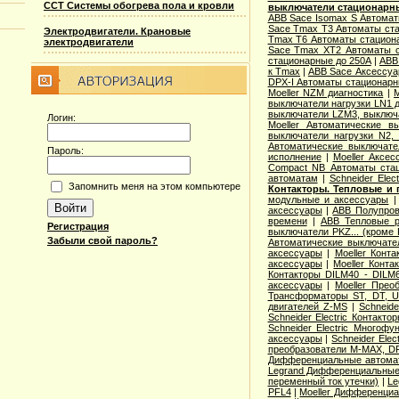
ССТ Системы обогрева пола и кровли
выключатели стационарн
ABB Sace Isomax S Автома
Sace Tmax T3 Автоматы ст
Электродвигатели. Крановые
Tmax T6 Автоматы стацион
электродвигатели
Sace Tmax XT2 Автоматы с
стационарные до 250А
|
ABB
к Tmax
|
ABB Sace Аксессуа
DPX-I Автоматы стационар
Moeller NZM диагностика
|
M
выключатели нагрузки LN1 
выключатели LZM3, выключа
Логин:
Moeller Автоматические 
выключатели нагрузки N2,
Автоматические выключате
Пароль:
исполнение
|
Moeller Аксе
Compact NB Автоматы ста
автоматам
|
Schneider Ele
Запомнить меня на этом компьютере
Контакторы. Тепловые и 
модульные и аксессуары
аксессуары
|
ABB Полупров
времени
|
ABB Тепловые р
Регистрация
выключатели PKZ... (кроме 
Забыли свой пароль?
Автоматические выключат
аксессуары
|
Moeller Конт
аксессуары
|
Moeller Конт
Контакторы DILM40 - DILM
аксессуары
|
Moeller Прео
Трансформаторы ST, DT, U
двигателей Z-MS
|
Schneid
Schneider Electric Контак
Schneider Electric Многоф
аксессуары
|
Schneider Elec
преобразователи M-MAX, D
Дифференциальные автома
Legrand Дифференциальные
переменный ток утечки)
|
Le
PFL4
|
Moeller Дифференциа