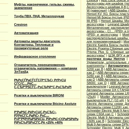
Estetica
|
ABB Luca Боксы I
Аксессуары для шкафов (про
Муфты, наконечники, гильзы, сжимы,
Аксессуары к шкафам A,B,C,
заземление
W (навесные)
|
ABB Шкафы т
Hensel KV, KG Боксы пласт
Труба ПВХ, ПНД, Металлорукав
Hensel Mi Боксы пустые IP6
Mi IP65
|
Hensel Шкафы Modi
аксессуары
|
Legrand Шкафы
Crestron
Металлические распределит
аксессуары - CI… (IP65) и 
Автоматизация
(IP55) и аксессуары
|
Moe
распределительные шкафы 
Автоматы защиты двигателя.
для телекоммуникаций
|
Moe
Контакторы. Тепловые и
Electric Kaedra Боксы пыле
промежуточные реле
Electric Pragma Сборные ш
Prisma Plus G Сборные ш
аксессуары"
|
ЩЭК ВРУ и а
Инфракрасное отопление
протечки воды Нептун
Удлинители, штепсельные 
Ограничитель перенапряжения,
компоненты
|
Автоматичес
ограничитель напряжения — компании
S200 хар B
|
ABB Автоматы 
ЭлТрейд
хар Z
|
ABB Автоматы серии
S280 хар B
|
ABB Автоматы 
хар D
|
ABB Автоматы серии
РђРєСЃРµСЃСЃСѓР°СЂС‹ РґР»СЏ
S800C хар D
|
ABB Автома
СЃСѓС…РёС…
выключатели
|
Legrand Авто
С‚СЂР°РЅСЃС„РѕСЂРјР°С‚РѕСЂРѕРІ
Автоматы серии DX СТАНДА
Legrand Автоматы серии LR
Розетки и выключатели BIRONI
(25кА)
|
Moeller Автоматич
выключатели PL7 (10 кА)
|
M
Розетки и выключатели Bticino Axolute
Electric Aвтоматы серии Д
Автоматы серии C120H хар
Schneider Electric Multi 9 А
Р’РµРЅС‚РёР»СЏС‚РѕСЂС‹,
серии C60A хар C
|
Schneid
РЎРёСЃС‚РµРјС‹ РѕС…
Electric Multi 9 Автоматы с
Р»Р°Р¶РґРµРЅРёСЏ, РїРѕРІС‹С€РµРЅРёРµ
C60N хар B
|
Schneider Elec
РјРѕС‰РЅРѕСЃС‚Рё +25% +40%
Multi 9 Автоматы серии DPN
Schneider Electric Multi 9