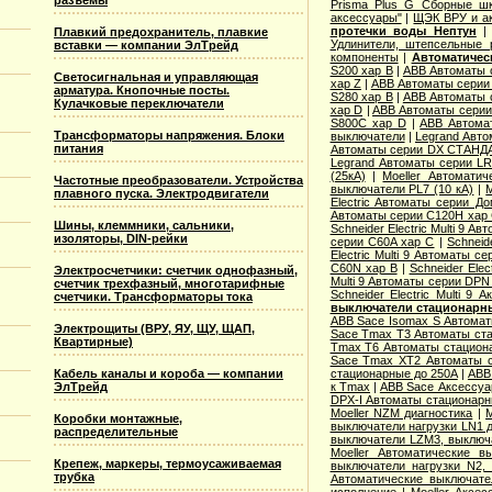
разъемы
Prisma Plus G Сборные ш
аксессуары"
|
ЩЭК ВРУ и а
протечки воды Нептун
Плавкий предохранитель, плавкие
Удлинители, штепсельные 
вставки — компании ЭлТрейд
компоненты
|
Автоматичес
S200 хар B
|
ABB Автоматы 
Светосигнальная и управляющая
хар Z
|
ABB Автоматы серии
арматура. Кнопочные посты.
S280 хар B
|
ABB Автоматы 
Кулачковые переключатели
хар D
|
ABB Автоматы серии
S800C хар D
|
ABB Автома
Трансформаторы напряжения. Блоки
выключатели
|
Legrand Авто
питания
Автоматы серии DX СТАНДА
Legrand Автоматы серии LR
(25кА)
|
Moeller Автоматич
Частотные преобразователи. Устройства
выключатели PL7 (10 кА)
|
M
плавного пуска. Электродвигатели
Electric Aвтоматы серии Д
Автоматы серии C120H хар
Шины, клеммники, сальники,
Schneider Electric Multi 9 А
изоляторы, DIN-рейки
серии C60A хар C
|
Schneid
Electric Multi 9 Автоматы с
C60N хар B
|
Schneider Elec
Электросчетчики: счетчик однофазный,
Multi 9 Автоматы серии DPN
счетчик трехфазный, многотарифные
Schneider Electric Multi 9
счетчики. Трансформаторы тока
выключатели стационарн
ABB Sace Isomax S Автома
Электрощиты (ВРУ, ЯУ, ЩУ, ЩАП,
Sace Tmax T3 Автоматы ст
Квартирные)
Tmax T6 Автоматы стацион
Sace Tmax XT2 Автоматы с
Кабель каналы и короба — компании
стационарные до 250А
|
ABB
ЭлТрейд
к Tmax
|
ABB Sace Аксессуа
DPX-I Автоматы стационар
Moeller NZM диагностика
|
M
Коробки монтажные,
выключатели нагрузки LN1 
распределительные
выключатели LZM3, выключа
Moeller Автоматические 
Крепеж, маркеры, термоусаживаемая
выключатели нагрузки N2,
трубка
Автоматические выключате