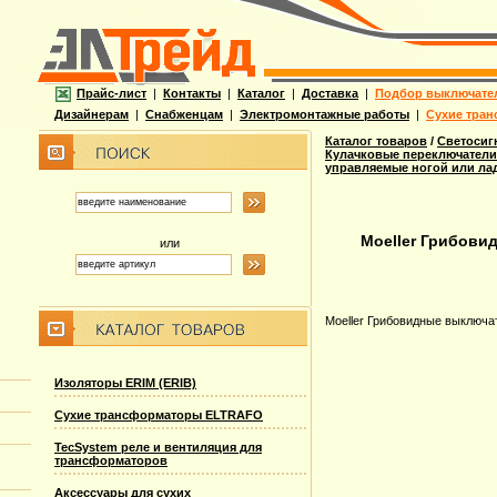
Прайс-лист
|
Контакты
|
Каталог
|
Доставка
|
Подбор выключате
Дизайнерам
|
Снабженцам
|
Электромонтажные работы
|
Сухие тран
Каталог товаров
/
Светосиг
Кулачковые переключатели
управляемые ногой или ла
Moeller Грибови
или
Moeller Грибовидные выключа
Изоляторы ERIM (ERIB)
Сухие трансформаторы ELTRAFO
TecSystem реле и вентиляция для
трансформаторов
Аксессуары для сухих