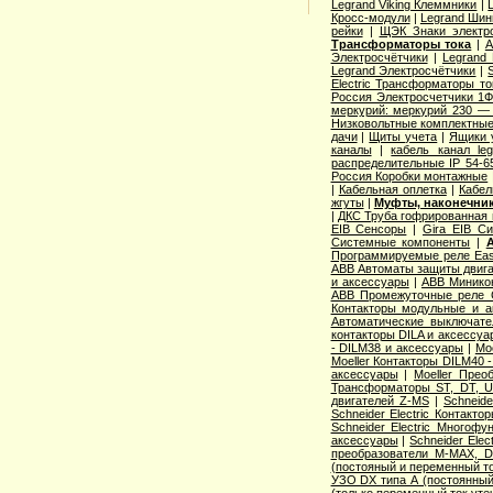
Legrand Viking Клеммники
|
Кросс-модули
|
Legrand Шин
рейки
|
ЩЭК Знаки электро
Трансформаторы тока
|
A
Электросчётчики
|
Legrand
Legrand Электросчётчики
|
Electric Трансформаторы то
Россия Электросчетчики 1Ф
меркурий: меркурий 230 —
Низковольтные комплектные
дачи
|
Щиты учета
|
Ящики 
каналы
|
кабель канал l
распределительные IP 54-6
Россия Коробки монтажные
|
Кабельная оплетка
|
Кабел
жгуты
|
Муфты, наконечник
|
ДКС Труба гофрированная 
EIB Сенсоры
|
Gira EIB С
Системные компоненты
|
Программируемые реле Easy
ABB Автоматы защиты двига
и аксессуары
|
ABB Миникон
ABB Промежуточные реле 
Контакторы модульные и а
Автоматические выключат
контакторы DILA и аксессуа
- DILM38 и аксессуары
|
Mo
Moeller Контакторы DILM40 
аксессуары
|
Moeller Прео
Трансформаторы ST, DT, U
двигателей Z-MS
|
Schneid
Schneider Electric Контак
Schneider Electric Многоф
аксессуары
|
Schneider Elec
преобразователи M-MAX, D
(постояный и переменный то
УЗО DX типа А (постоянный