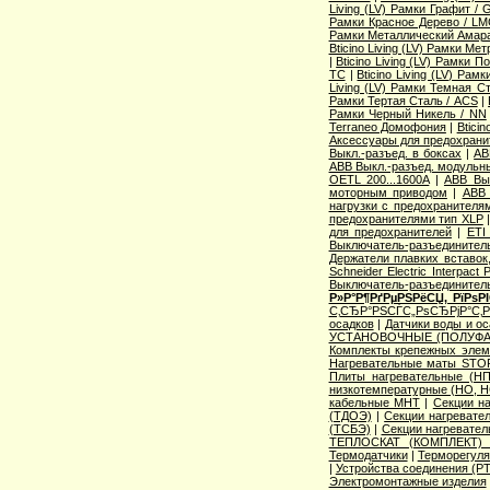
Living (LV) Рамки Графит / 
Рамки Красное Дерево / L
Рамки Металлический Амара
Bticino Living (LV) Рамки Ме
|
Bticino Living (LV) Рамки 
TC
|
Bticino Living (LV) Ра
Living (LV) Рамки Темная С
Рамки Тертая Сталь / ACS
|
Рамки Черный Никель / NN
Terraneo Домофония
|
Btici
Аксессуары для предохрани
Выкл.-разъед. в боксах
|
AB
ABB Выкл.-разъед. модульны
OETL 200...1600A
|
ABB Вык
моторным приводом
|
ABB 
нагрузки с предохранителя
предохранителями тип XLP
для предохранителей
|
ETI
Выключатель-разъединитель
Держатели плавких вставок
Schneider Electric Interpac
Выключатель-разъединител
Р»Р°Р¶РґРµРЅРёСЏ, РїРѕ
С‚СЂР°РЅСЃС„РѕСЂРјР°С‚
осадков
|
Датчики воды и о
УСТАНОВОЧНЫЕ (ПОЛУФА
Комплекты крепежных элем
Нагревательные маты STO
Плиты нагревательные (НП
низкотемпературные (НО, Н
кабельные МНТ
|
Секции н
(ТДОЭ)
|
Секции нагреват
(ТСБЭ)
|
Секции нагревате
ТЕПЛОСКАТ (КОМПЛЕКТ)
Термодатчики
|
Терморегуля
|
Устройства соединения (
Электромонтажные изделия