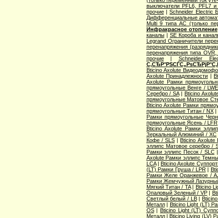
(только переменный ток уте
выключатели PFL6, PFL7 и
прочие
|
Schneider Electric
Дифференциальные автома
Multi 9 типа АС (только п
Инфракрасное отопление
каналы
|
SE Короба и кана
Legrand Ограничители пере
перенапряжения (разрядник
перенапряжения типа OVR
прочие
|
Schneider Ele
С‚СЂР°РЅСЃС„РѕСЂРјР°С‚
Bticino Axolute Видеодомоф
Axolute Принадлежности
|
B
Axolute Рамки прямоугол
прямоугольные Венге / LW
Серебро / SA
|
Bticino Axol
прямоугольные Матовое Сте
Bticino Axolute Рамки прям
прямоугольные Титан / NX
Рамки прямоугольные Черн
прямоугольные Ясень / LFR
Bticino Axolute Рамки элл
Зеркальный Алюминий / XC
Кофе / SLS
|
Bticino Axolut
эллипс Матовое серебро / 
Рамки эллипс Песок / SLC
Axolute Рамки эллипс Темны
LCA
|
Bticino Axolute Суппор
(LT) Рамки Груша / LPR
|
Bti
Рамки Желе Оранжевое / A
Рамки Жемчужный Лазурный
Мягкий Титан / TA
|
Bticino 
Опаловый Зеленый / VP
|
Bt
Светлый белый / LB
|
Bticin
Металл
|
Bticino Light (LT) 
OS
|
Bticino Light (LT) Суп
Металл
|
Bticino Living (LV