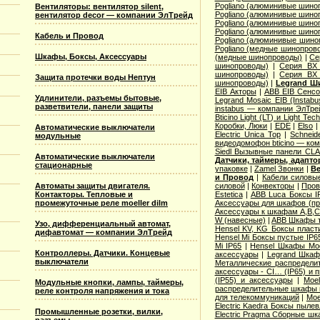
Pogliano (алюминивые шино
Вентиляторы: вентилятор silent,
Pogliano (алюминивые шино
вентилятор decor — компании ЭлТрейд
Pogliano (алюминивые шино
Pogliano (алюминивые шино
Кабель и Провод
Pogliano (алюминивые шино
Pogliano (медные шинопров
Шкафы, Боксы, Аксессуары
(медные шинопроводы)
|
Се
шинопроводы)
|
Серия ВХ 
шинопроводы)
|
Серия ВХ 
Защита протечки воды Нептун
шинопроводы)
|
Legrand Ш
EIB Акторы
|
ABB EIB Сенс
Удлинители, разъемы бытовые,
Legrand Mosaic ЕIB (Instabu
разветвители, панели защиты
instabus — компании ЭлТре
Bticino Light (LT) и Light Tec
Коробки, Люки
|
EDE
|
Elso
Автоматические выключатели
Electric Unica Top
|
Schneid
модульные
видеодомофон bticino — ко
Siedl Вызывные панели CL
Автоматические выключатели
Датчики, таймеры, адапт
стационарные
упаковке
|
Zamel Звонки
|
Ве
и Провод
|
Кабели силовы
Автоматы защиты двигателя.
силовой
|
Конвекторы
|
Пров
Контакторы. Тепловые и
Estetica
|
ABB Luca Боксы I
промежуточные реле moeller dilm
Аксессуары для шкафов (про
Аксессуары к шкафам A,B,C,
W (навесные)
|
ABB Шкафы т
Узо, дифференциальный автомат,
Hensel KV, KG Боксы пласт
дифавтомат — компании ЭлТрейд
Hensel Mi Боксы пустые IP6
Mi IP65
|
Hensel Шкафы Modi
Контроллеры. Датчики. Концевые
аксессуары
|
Legrand Шкафы
выключатели
Металлические распределит
аксессуары - CI… (IP65) и 
(IP55) и аксессуары
|
Moe
Модульные кнопки, лампы, таймеры,
распределительные шкафы 
реле контроля напряжения и тока
для телекоммуникаций
|
Moe
Electric Kaedra Боксы пыле
Промышленные розетки, вилки,
Electric Pragma Сборные ш