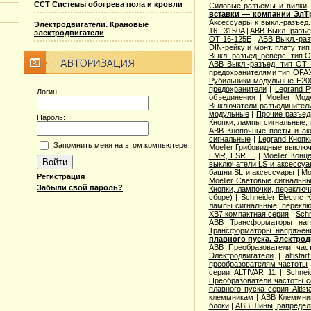
ССТ Системы обогрева пола и кровли
Cиловые разъемы и вилки
вставки — компании ЭлТ
Аксессуары к выкл.-разъед.
Электродвигатели. Крановые
16...3150A
|
ABB Выкл.-разъе
электродвигатели
OT 16-125E
|
ABB Выкл.-раз
DIN-рейку и монт. плату ти
Выкл.-разъед. реверс. тип 
ABB Выкл.-разъед. тип OT 2
предохранителями тип OFA
Рубильники модульные E200
предохранители
|
Legrand 
Логин:
объединения
|
Moeller Мо
Выключатели-разъединители
модульные
|
Прочие разъед
Пароль:
Кнопки, лампы сигнальные, 
ABB Кнопочные посты и ак
сигнальные
|
Legrand Кнопк
Запомнить меня на этом компьютере
Moeller Грибовидные выклю
EMR, ESR ...
|
Moeller Конц
выключатели LS и аксессу
башни SL и аксессуары
|
Mo
Регистрация
Moeller Световые сигнальн
Забыли свой пароль?
Кнопки, лампочки, переключ
сборе)
|
Schneider Electri
лампы сигнальные, переклю
XB7 компактная серия
|
Schn
ABB Трансформаторы нап
Трансформаторы напряжен
плавного пуска. Электро
ABB Преобразователи час
Электродвигатели
|
altista
преобразователям частоты
серии ALTIVAR 11
|
Schnei
Преобразователи частоты с
плавного пуска серия Altist
клеммникам
|
ABB Клеммник
блоки
|
ABB Шины, рапредел