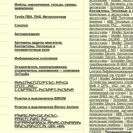
исполнение
|
Moeller Аксе
Compact NB Автоматы ста
Муфты, наконечники, гильзы, сжимы,
автоматам
|
Schneider Ele
заземление
Контакторы. Тепловые и 
модульные и аксессуары
Труба ПВХ, ПНД, Металлорукав
аксессуары
|
ABB Полупров
времени
|
ABB Тепловые р
выключатели PKZ... (кроме 
Crestron
Автоматические выключат
аксессуары
|
Moeller Конт
Автоматизация
аксессуары
|
Moeller Конт
Контакторы DILM40 - DILM
Автоматы защиты двигателя.
аксессуары
|
Moeller Прео
Контакторы. Тепловые и
Трансформаторы ST, DT, U
промежуточные реле
двигателей Z-MS
|
Schneid
Schneider Electric Контак
Schneider Electric Многоф
Инфракрасное отопление
аксессуары
|
Schneider Elec
преобразователи M-MAX, D
Ограничитель перенапряжения,
Дифференциальные автома
ограничитель напряжения — компании
Legrand Дифференциальные
ЭлТрейд
переменный ток утечки)
|
Le
PFL4
|
Moeller Дифференциа
Устройства защитного откл
РђРєСЃРµСЃСЃСѓР°СЂС‹ РґР»СЏ
Multi 9 DPN.. VIGI тип AС
СЃСѓС…РёС…
Домовой""
|
Schneider Elec
С‚СЂР°РЅСЃС„РѕСЂРјР°С‚РѕСЂРѕРІ
переменный ток утечки)
|
Sc
серия ВД63 тип АС (только
Розетки и выключатели BIRONI
контроллеры
|
Schneider E
Schneider Electric Емкостны
Розетки и выключатели Bticino Axolute
Zelio Logic 2
|
Schneider Ele
Фотоэлектрические датчик
переключатели
|
ABB Прочи
Р’РµРЅС‚РёР»СЏС‚РѕСЂС‹,
модульные приборы
|
Legra
РЎРёСЃС‚РµРјС‹ РѕС…
модульным приборам.
|
Moe
Р»Р°Р¶РґРµРЅРёСЏ, РїРѕРІС‹С€РµРЅРёРµ
модульные приборы
|
Schne
РјРѕС‰РЅРѕСЃС‚Рё +25% +40%
указатели напряжения
|
Zam
FINDER
|
Промышленные р