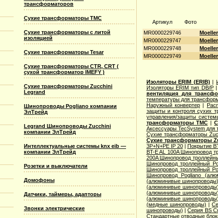
трансформаторов
Сухие трансформаторы TMC
Артикул
Фото
Сухие трансформаторы с литой
MR0000229746
Moelle
изоляцией
MR0000229747
Moelle
MR0000229748
Moelle
Сухие трансформаторы Tesar
MR0000229749
Moelle
Сухие трансформаторы CTR, CRT (
сухой трансформатор IMEFY )
Изоляторы ERIM (ERIB)
|
Сухие трансформаторы Zucchini
Изоляторы ERIM тип DB/P
Legrand
вентиляция для трансф
температуры для трансформ
Наружный конвертер
|
Рас
Шинопроводы Pogliano компании
защиты и контроля сухих т
ЭлТрейд
управления/защиты систем
трансформаторы TMC
|
С
Legrand Шинопроводы Zucchini
Аксессуары TecSystem для
компании ЭлТрейд
Сухие трансформаторы Zucc
Сухие трансформаторы Zu
Интеллектуальные системы knx eib —
3P+N+PE IP 20
|
Покрытие BT
компании ЭлТрейд
BT-E AL 100A Шинопровод тр
200A Шинопровод троллейны
Шинопровод троллейный Po
Розетки и выключатели
Шинопровод троллейный Po
Шинопровод Pogliano (ал
Домофоны
(алюминивые шинопроводы
(алюминивые шинопроводы
(алюминивые шинопроводы
Датчики, таймеры, адапторы
(алюминивые шинопроводы
(медные шинопроводы)
|
Се
Звонки электрические
шинопроводы)
|
Серия ВS C
Стандартные отводные блок