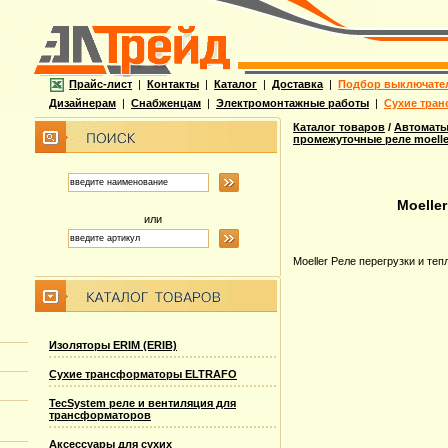
Прайс-лист
|
Контакты
|
Каталог
|
Доставка
|
Подбор выключате
Дизайнерам
|
Снабженцам
|
Электромонтажные работы
|
Сухие тран
Каталог товаров
/
Автоматы
промежуточные реле moelle
Moelle
или
Moeller Реле перегрузки и те
Изоляторы ERIM (ERIB)
Сухие трансформаторы ELTRAFO
TecSystem реле и вентиляция для
трансформаторов
Аксессуары для сухих