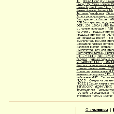
TC
|
Bticino Living (LV) Ра
Living (LV) Рамки Темная С
Рамки Тертая Сталь / ACS
|
Рамки Черный Никель / NN
Terraneo Домофония
|
Btici
Аксессуары для предохрани
Выкл.-разъед. в боксах
|
AB
ABB Выкл.-разъед. модульны
OETL 200...1600A
|
ABB Вык
моторным приводом
|
ABB 
нагрузки с предохранителя
предохранителями тип XLP
для предохранителей
|
ETI
Выключатель-разъединитель
Держатели плавких вставок
Schneider Electric Interpac
Выключатель-разъединител
Р»Р°Р¶РґРµРЅРёСЏ, РїРѕ
С‚СЂР°РЅСЃС„РѕСЂРјР°С‚
осадков
|
Датчики воды и о
УСТАНОВОЧНЫЕ (ПОЛУФА
Комплекты крепежных элем
Нагревательные маты STO
Плиты нагревательные (НП
низкотемпературные (НО, Н
кабельные МНТ
|
Секции н
(ТДОЭ)
|
Секции нагреват
(ТСБЭ)
|
Секции нагревате
ТЕПЛОСКАТ (КОМПЛЕКТ)
Термодатчики
|
Терморегуля
|
Устройства соединения (
Электромонтажные изделия
О компании
|