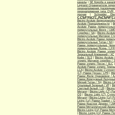
каналы
|
SE Короба и кана
Legrand Ограничители пере
перенапряжения (разрядник
перенапряжения типа OVR
прочие
|
Schneider Ele
С‚СЂР°РЅСЃС„РѕСЂРјР°С‚
Bticino Axolute Видеодомоф
Axolute Принадлежности
|
B
Axolute Рамки прямоугол
прямоугольные Венге / LW
Серебро / SA
|
Bticino Axol
прямоугольные Матовое Сте
Bticino Axolute Рамки прям
прямоугольные Титан / NX
Рамки прямоугольные Черн
прямоугольные Ясень / LFR
Bticino Axolute Рамки элл
Зеркальный Алюминий / XC
Кофе / SLS
|
Bticino Axolut
эллипс Матовое серебро / 
Рамки эллипс Песок / SLC
Axolute Рамки эллипс Темны
LCA
|
Bticino Axolute Суппор
(LT) Рамки Груша / LPR
|
Bti
Рамки Желе Оранжевое / A
Рамки Жемчужный Лазурный
Мягкий Титан / TA
|
Bticino 
Опаловый Зеленый / VP
|
Bt
Светлый белый / LB
|
Bticin
Металл
|
Bticino Light (LT) 
OS
|
Bticino Light (LT) Суп
Металл
|
Bticino Living (LV
Living (LV) Рамки Графит / 
Рамки Красное Дерево / L
Рамки Металлический Амара
Bticino Living (LV) Рамки Ме
|
Bticino Living (LV) Рамки 