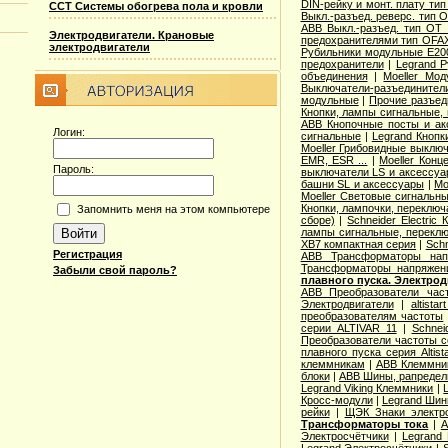
DIN-рейку и монт. плату ти
ССТ Системы обогрева пола и кровли
Выкл.-разъед. реверс. тип 
ABB Выкл.-разъед. тип OT 2
Электродвигатели. Крановые
предохранителями тип OFA
электродвигатели
Рубильники модульные E200
предохранители
|
Legrand 
объединения
|
Moeller Мо
Выключатели-разъединители
модульные
|
Прочие разъед
Кнопки, лампы сигнальные, 
ABB Кнопочные посты и ак
Логин:
сигнальные
|
Legrand Кнопк
Moeller Грибовидные выклю
EMR, ESR ...
|
Moeller Конц
Пароль:
выключатели LS и аксессу
башни SL и аксессуары
|
Mo
Moeller Световые сигнальн
Кнопки, лампочки, переключ
Запомнить меня на этом компьютере
сборе)
|
Schneider Electri
лампы сигнальные, переклю
XB7 компактная серия
|
Schn
Регистрация
ABB Трансформаторы нап
Трансформаторы напряжен
Забыли свой пароль?
плавного пуска. Электро
ABB Преобразователи час
Электродвигатели
|
altista
преобразователям частоты
серии ALTIVAR 11
|
Schnei
Преобразователи частоты с
плавного пуска серия Altist
клеммникам
|
ABB Клеммник
блоки
|
ABB Шины, рапредел
Legrand Viking Клеммники
|
Кросс-модули
|
Legrand Шин
рейки
|
ЩЭК Знаки электро
Трансформаторы тока
|
A
Электросчётчики
|
Legrand