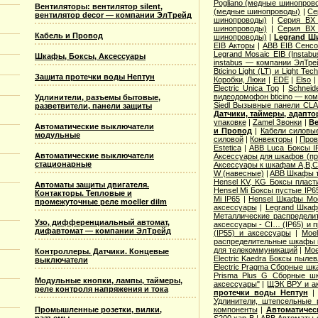
Pogliano (медные шинопров
Вентиляторы: вентилятор silent,
(медные шинопроводы)
|
Се
вентилятор decor — компании ЭлТрейд
шинопроводы)
|
Серия ВХ 
шинопроводы)
|
Серия ВХ 
Кабель и Провод
шинопроводы)
|
Legrand Ш
EIB Акторы
|
ABB EIB Сенс
Legrand Mosaic ЕIB (Instabu
Шкафы, Боксы, Аксессуары
instabus — компании ЭлТре
Bticino Light (LT) и Light Tec
Защита протечки воды Нептун
Коробки, Люки
|
EDE
|
Elso
Electric Unica Top
|
Schneid
видеодомофон bticino — ко
Удлинители, разъемы бытовые,
Siedl Вызывные панели CL
разветвители, панели защиты
Датчики, таймеры, адапт
упаковке
|
Zamel Звонки
|
Ве
Автоматические выключатели
и Провод
|
Кабели силовы
модульные
силовой
|
Конвекторы
|
Пров
Estetica
|
ABB Luca Боксы I
Автоматические выключатели
Аксессуары для шкафов (про
стационарные
Аксессуары к шкафам A,B,C,
W (навесные)
|
ABB Шкафы т
Hensel KV, KG Боксы пласт
Автоматы защиты двигателя.
Hensel Mi Боксы пустые IP6
Контакторы. Тепловые и
Mi IP65
|
Hensel Шкафы Modi
промежуточные реле moeller dilm
аксессуары
|
Legrand Шкафы
Металлические распределит
Узо, дифференциальный автомат,
аксессуары - CI… (IP65) и 
дифавтомат — компании ЭлТрейд
(IP55) и аксессуары
|
Moe
распределительные шкафы 
для телекоммуникаций
|
Moe
Контроллеры. Датчики. Концевые
Electric Kaedra Боксы пыле
выключатели
Electric Pragma Сборные ш
Prisma Plus G Сборные ш
Модульные кнопки, лампы, таймеры,
аксессуары"
|
ЩЭК ВРУ и а
реле контроля напряжения и тока
протечки воды Нептун
Удлинители, штепсельные 
Промышленные розетки, вилки,
компоненты
|
Автоматичес