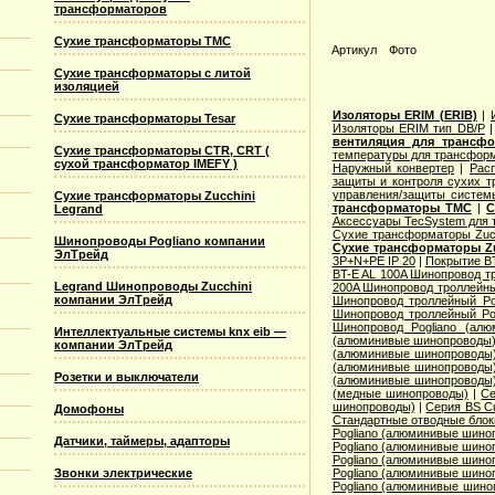
трансформаторов
Сухие трансформаторы TMC
Артикул
Фото
Сухие трансформаторы с литой
изоляцией
Изоляторы ERIM (ERIB)
|
Сухие трансформаторы Tesar
Изоляторы ERIM тип DB/P
вентиляция для трансф
Сухие трансформаторы CTR, CRT (
температуры для трансформ
сухой трансформатор IMEFY )
Наружный конвертер
|
Рас
защиты и контроля сухих т
управления/защиты систем
Сухие трансформаторы Zucchini
трансформаторы TMC
|
С
Legrand
Аксессуары TecSystem для
Сухие трансформаторы Zucc
Шинопроводы Pogliano компании
Сухие трансформаторы Zu
ЭлТрейд
3P+N+PE IP 20
|
Покрытие BT
BT-E AL 100A Шинопровод тр
Legrand Шинопроводы Zucchini
200A Шинопровод троллейны
компании ЭлТрейд
Шинопровод троллейный Po
Шинопровод троллейный Po
Шинопровод Pogliano (ал
Интеллектуальные системы knx eib —
(алюминивые шинопроводы
компании ЭлТрейд
(алюминивые шинопроводы
(алюминивые шинопроводы
Розетки и выключатели
(алюминивые шинопроводы
(медные шинопроводы)
|
Се
шинопроводы)
|
Серия ВS C
Домофоны
Стандартные отводные блок
Pogliano (алюминивые шино
Датчики, таймеры, адапторы
Pogliano (алюминивые шино
Pogliano (алюминивые шино
Звонки электрические
Pogliano (алюминивые шино
Pogliano (алюминивые шино