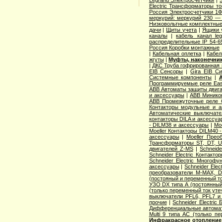
Legrand Электросчётчики
|
Electric Трансформаторы то
Россия Электросчетчики 1Ф
меркурий: меркурий 230 —
Низковольтные комплектные
дачи
|
Щиты учета
|
Ящики 
каналы
|
кабель канал l
распределительные IP 54-6
Россия Коробки монтажные
|
Кабельная оплетка
|
Кабел
жгуты
|
Муфты, наконечник
|
ДКС Труба гофрированная 
EIB Сенсоры
|
Gira EIB С
Системные компоненты
|
Программируемые реле Easy
ABB Автоматы защиты двига
и аксессуары
|
ABB Миникон
ABB Промежуточные реле 
Контакторы модульные и а
Автоматические выключат
контакторы DILA и аксессуа
- DILM38 и аксессуары
|
Mo
Moeller Контакторы DILM40 
аксессуары
|
Moeller Прео
Трансформаторы ST, DT, U
двигателей Z-MS
|
Schneid
Schneider Electric Контак
Schneider Electric Многоф
аксессуары
|
Schneider Elec
преобразователи M-MAX, D
(постояный и переменный то
УЗО DX типа А (постоянный
(только переменный ток уте
выключатели PFL6, PFL7 и
прочие
|
Schneider Electric
Дифференциальные автома
Multi 9 типа АС (только п
Инфракрасное отопление