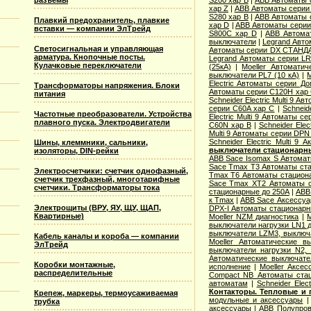
разъемы
S200 хар B
|
ABB Автоматы 
хар Z
|
ABB Автоматы серии
S280 хар B
|
ABB Автоматы 
Плавкий предохранитель, плавкие
хар D
|
ABB Автоматы серии
вставки — компании ЭлТрейд
S800C хар D
|
ABB Автома
выключатели
|
Legrand Авто
Светосигнальная и управляющая
Автоматы серии DX СТАНДА
арматура. Кнопочные посты.
Legrand Автоматы серии LR
Кулачковые переключатели
(25кА)
|
Moeller Автоматич
выключатели PL7 (10 кА)
|
M
Electric Aвтоматы серии Д
Трансформаторы напряжения. Блоки
Автоматы серии C120H хар
питания
Schneider Electric Multi 9 А
серии C60A хар C
|
Schneid
Частотные преобразователи. Устройства
Electric Multi 9 Автоматы с
плавного пуска. Электродвигатели
C60N хар B
|
Schneider Elec
Multi 9 Автоматы серии DPN
Schneider Electric Multi 9
Шины, клеммники, сальники,
выключатели стационарн
изоляторы, DIN-рейки
ABB Sace Isomax S Автома
Sace Tmax T3 Автоматы ст
Электросчетчики: счетчик однофазный,
Tmax T6 Автоматы стацион
счетчик трехфазный, многотарифные
Sace Tmax XT2 Автоматы с
счетчики. Трансформаторы тока
стационарные до 250А
|
ABB
к Tmax
|
ABB Sace Аксессуа
Электрощиты (ВРУ, ЯУ, ЩУ, ЩАП,
DPX-I Автоматы стационар
Квартирные)
Moeller NZM диагностика
|
M
выключатели нагрузки LN1 
выключатели LZM3, выключа
Кабель каналы и короба — компании
Moeller Автоматические 
ЭлТрейд
выключатели нагрузки N2,
Автоматические выключате
Коробки монтажные,
исполнение
|
Moeller Аксе
распределительные
Compact NB Автоматы ста
автоматам
|
Schneider Ele
Контакторы. Тепловые и 
Крепеж, маркеры, термоусаживаемая
модульные и аксессуары
трубка
аксессуары
|
ABB Полупров