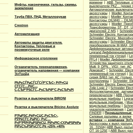
времени
|
ABB Тепловые р
Муфты, наконечники, гильзы, сжимы,
выключатели PKZ... (кроме 
заземление
Автоматические выключат
аксессуары
|
Moeller Конт
Труба ПВХ, ПНД, Металлорукав
аксессуары
|
Moeller Конт
Контакторы DILM40 - DILM
аксессуары
|
Moeller Прео
Crestron
Трансформаторы ST, DT, U
двигателей Z-MS
|
Schneid
Автоматизация
Schneider Electric Контак
Schneider Electric Многоф
аксессуары
|
Schneider Elec
Автоматы защиты двигателя.
преобразователи M-MAX, D
Контакторы. Тепловые и
Дифференциальные автома
промежуточные реле
Legrand Дифференциальные
переменный ток утечки)
|
Le
Инфракрасное отопление
PFL4
|
Moeller Дифференциа
Устройства защитного откл
Multi 9 DPN.. VIGI тип AС
Ограничитель перенапряжения,
Домовой""
|
Schneider Elec
ограничитель напряжения — компании
переменный ток утечки)
|
Sc
ЭлТрейд
серия ВД63 тип АС (только
контроллеры
|
Schneider E
РђРєСЃРµСЃСЃСѓР°СЂС‹ РґР»СЏ
Schneider Electric Емкостны
СЃСѓС…РёС…
Zelio Logic 2
|
Schneider Ele
С‚СЂР°РЅСЃС„РѕСЂРјР°С‚РѕСЂРѕРІ
Фотоэлектрические датчик
переключатели
|
ABB Прочи
Розетки и выключатели BIRONI
модульные приборы
|
Legra
модульным приборам.
|
Moe
модульные приборы
|
Schne
Розетки и выключатели Bticino Axolute
указатели напряжения
|
Zam
FINDER
|
Промышленные р
Р’РµРЅС‚РёР»СЏС‚РѕСЂС‹,
Cиловые разъемы и вилки
РЎРёСЃС‚РµРјС‹ РѕС…
вставки — компании ЭлТ
Р»Р°Р¶РґРµРЅРёСЏ, РїРѕРІС‹С€РµРЅРёРµ
Аксессуары к выкл.-разъед.
РјРѕС‰РЅРѕСЃС‚Рё +25% +40%
16...3150A
|
ABB Выкл.-разъе
OT 16-125E
|
ABB Выкл.-раз