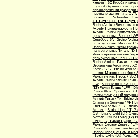
каналы
|
SE Короба и кана
Legrand Ограничители пере
перенапряжения (разрядник
перенапряжения типа OVR
прочие
|
Schneider Ele
С‚СЂР°РЅСЃС„РѕСЂРјР°С‚
Bticino Axolute Видеодомоф
Axolute Принадлежности
|
B
Axolute Рамки прямоугол
прямоугольные Венге / LW
Серебро / SA
|
Bticino Axol
прямоугольные Матовое Сте
Bticino Axolute Рамки прям
прямоугольные Титан / NX
Рамки прямоугольные Черн
прямоугольные Ясень / LFR
Bticino Axolute Рамки элл
Зеркальный Алюминий / XC
Кофе / SLS
|
Bticino Axolut
эллипс Матовое серебро / 
Рамки эллипс Песок / SLC
Axolute Рамки эллипс Темны
LCA
|
Bticino Axolute Суппор
(LT) Рамки Груша / LPR
|
Bti
Рамки Желе Оранжевое / A
Рамки Жемчужный Лазурный
Мягкий Титан / TA
|
Bticino 
Опаловый Зеленый / VP
|
Bt
Светлый белый / LB
|
Bticin
Металл
|
Bticino Light (LT) 
OS
|
Bticino Light (LT) Суп
Металл
|
Bticino Living (LV
Living (LV) Рамки Графит / 
Рамки Красное Дерево / L
Рамки Металлический Амара
Bticino Living (LV) Рамки Ме
|
Bticino Living (LV) Рамки 