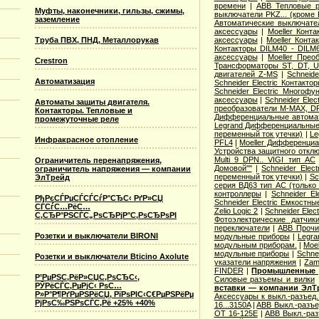
времени
|
ABB Тепловые р
Муфты, наконечники, гильзы, сжимы,
выключатели PKZ... (кроме 
заземление
Автоматические выключат
аксессуары
|
Moeller Конт
Труба ПВХ, ПНД, Металлорукав
аксессуары
|
Moeller Конт
Контакторы DILM40 - DILM
аксессуары
|
Moeller Прео
Crestron
Трансформаторы ST, DT, U
двигателей Z-MS
|
Schneid
Автоматизация
Schneider Electric Контак
Schneider Electric Многоф
аксессуары
|
Schneider Elec
Автоматы защиты двигателя.
преобразователи M-MAX, D
Контакторы. Тепловые и
Дифференциальные автома
промежуточные реле
Legrand Дифференциальные
переменный ток утечки)
|
Le
Инфракрасное отопление
PFL4
|
Moeller Дифференциа
Устройства защитного откл
Multi 9 DPN.. VIGI тип AС
Ограничитель перенапряжения,
Домовой""
|
Schneider Elec
ограничитель напряжения — компании
переменный ток утечки)
|
Sc
ЭлТрейд
серия ВД63 тип АС (только
контроллеры
|
Schneider E
РђРєСЃРµСЃСЃСѓР°СЂС‹ РґР»СЏ
Schneider Electric Емкостны
СЃСѓС…РёС…
Zelio Logic 2
|
Schneider Ele
С‚СЂР°РЅСЃС„РѕСЂРјР°С‚РѕСЂРѕРІ
Фотоэлектрические датчик
переключатели
|
ABB Прочи
Розетки и выключатели BIRONI
модульные приборы
|
Legra
модульным приборам.
|
Moe
модульные приборы
|
Schne
Розетки и выключатели Bticino Axolute
указатели напряжения
|
Zam
FINDER
|
Промышленные р
Р’РµРЅС‚РёР»СЏС‚РѕСЂС‹,
Cиловые разъемы и вилки
РЎРёСЃС‚РµРјС‹ РѕС…
вставки — компании ЭлТ
Р»Р°Р¶РґРµРЅРёСЏ, РїРѕРІС‹С€РµРЅРёРµ
Аксессуары к выкл.-разъед.
РјРѕС‰РЅРѕСЃС‚Рё +25% +40%
16...3150A
|
ABB Выкл.-разъе
OT 16-125E
|
ABB Выкл.-раз