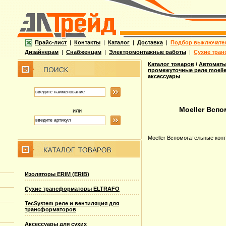
Прайс-лист
|
Контакты
|
Каталог
|
Доставка
|
Подбор выключате
Дизайнерам
|
Снабженцам
|
Электромонтажные работы
|
Сухие тран
Каталог товаров
/
Автоматы
промежуточные реле moelle
аксессуары
Moeller Всп
или
Moeller Вспомогательные кон
Изоляторы ERIM (ERIB)
Сухие трансформаторы ELTRAFO
TecSystem реле и вентиляция для
трансформаторов
Аксессуары для сухих