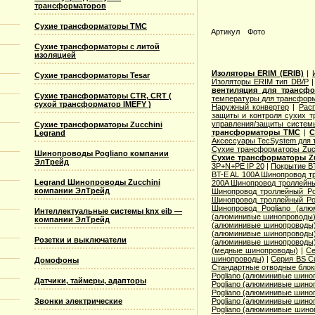
трансформаторов
Сухие трансформаторы TMC
Артикул
Фото
Сухие трансформаторы с литой
изоляцией
Изоляторы ERIM (ERIB)
|
Сухие трансформаторы Tesar
Изоляторы ERIM тип DB/P
вентиляция для трансф
Сухие трансформаторы CTR, CRT (
температуры для трансформ
сухой трансформатор IMEFY )
Наружный конвертер
|
Рас
защиты и контроля сухих т
управления/защиты систем
Сухие трансформаторы Zucchini
трансформаторы TMC
|
С
Legrand
Аксессуары TecSystem для
Сухие трансформаторы Zucc
Шинопроводы Pogliano компании
Сухие трансформаторы Zu
ЭлТрейд
3P+N+PE IP 20
|
Покрытие BT
BT-E AL 100A Шинопровод тр
Legrand Шинопроводы Zucchini
200A Шинопровод троллейны
компании ЭлТрейд
Шинопровод троллейный Po
Шинопровод троллейный Po
Шинопровод Pogliano (ал
Интеллектуальные системы knx eib —
(алюминивые шинопроводы
компании ЭлТрейд
(алюминивые шинопроводы
(алюминивые шинопроводы
Розетки и выключатели
(алюминивые шинопроводы
(медные шинопроводы)
|
Се
шинопроводы)
|
Серия ВS C
Домофоны
Стандартные отводные блок
Pogliano (алюминивые шино
Датчики, таймеры, адапторы
Pogliano (алюминивые шино
Pogliano (алюминивые шино
Звонки электрические
Pogliano (алюминивые шино
Pogliano (алюминивые шино