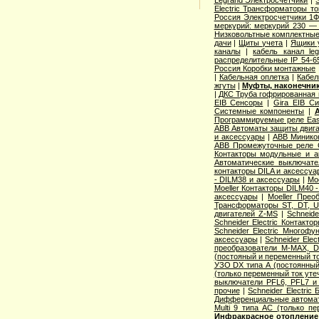
Legrand Электросчётчики
|
Electric Трансформаторы то
Россия Электросчетчики 1Ф
меркурий: меркурий 230 —
Низковольтные комплектные
дачи
|
Щиты учета
|
Ящики 
каналы
|
кабель канал l
распределительные IP 54-6
Россия Коробки монтажные
|
Кабельная оплетка
|
Кабел
жгуты
|
Муфты, наконечник
|
ДКС Труба гофрированная 
EIB Сенсоры
|
Gira EIB С
Системные компоненты
|
Программируемые реле Easy
ABB Автоматы защиты двига
и аксессуары
|
ABB Миникон
ABB Промежуточные реле 
Контакторы модульные и а
Автоматические выключат
контакторы DILA и аксессуа
- DILM38 и аксессуары
|
Mo
Moeller Контакторы DILM40 
аксессуары
|
Moeller Прео
Трансформаторы ST, DT, U
двигателей Z-MS
|
Schneid
Schneider Electric Контак
Schneider Electric Многоф
аксессуары
|
Schneider Elec
преобразователи M-MAX, D
(постояный и переменный то
УЗО DX типа А (постоянный
(только переменный ток уте
выключатели PFL6, PFL7 и
прочие
|
Schneider Electric
Дифференциальные автома
Multi 9 типа АС (только п
Инфракрасное отопление