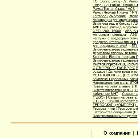
TC
|
Bticino Living (LV) Ра
Living (LV) Рамки Темная С
Рамки Тертая Сталь / ACS
|
Рамки Черный Никель / NN
Terraneo Домофония
|
Btici
Аксессуары для предохрани
Выкл.-разъед. в боксах
|
AB
ABB Выкл.-разъед. модульны
OETL 200...1600A
|
ABB Вык
моторным приводом
|
ABB 
нагрузки с предохранителя
предохранителями тип XLP
для предохранителей
|
ETI
Выключатель-разъединитель
Держатели плавких вставок
Schneider Electric Interpac
Выключатель-разъединител
Р»Р°Р¶РґРµРЅРёСЏ, РїРѕ
С‚СЂР°РЅСЃС„РѕСЂРјР°С‚
осадков
|
Датчики воды и о
УСТАНОВОЧНЫЕ (ПОЛУФА
Комплекты крепежных элем
Нагревательные маты STO
Плиты нагревательные (НП
низкотемпературные (НО, Н
кабельные МНТ
|
Секции н
(ТДОЭ)
|
Секции нагреват
(ТСБЭ)
|
Секции нагревате
ТЕПЛОСКАТ (КОМПЛЕКТ)
Термодатчики
|
Терморегуля
|
Устройства соединения (
Электромонтажные изделия
О компании
|