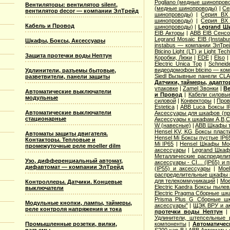
Pogliano (медные шинопров
Вентиляторы: вентилятор silent,
(медные шинопроводы)
|
Се
вентилятор decor — компании ЭлТрейд
шинопроводы)
|
Серия ВХ 
шинопроводы)
|
Серия ВХ 
Кабель и Провод
шинопроводы)
|
Legrand Ш
EIB Акторы
|
ABB EIB Сенс
Legrand Mosaic ЕIB (Instabu
Шкафы, Боксы, Аксессуары
instabus — компании ЭлТре
Bticino Light (LT) и Light Tec
Защита протечки воды Нептун
Коробки, Люки
|
EDE
|
Elso
Electric Unica Top
|
Schneid
видеодомофон bticino — ко
Удлинители, разъемы бытовые,
Siedl Вызывные панели CL
разветвители, панели защиты
Датчики, таймеры, адапт
упаковке
|
Zamel Звонки
|
Ве
Автоматические выключатели
и Провод
|
Кабели силовы
модульные
силовой
|
Конвекторы
|
Пров
Estetica
|
ABB Luca Боксы I
Автоматические выключатели
Аксессуары для шкафов (про
стационарные
Аксессуары к шкафам A,B,C,
W (навесные)
|
ABB Шкафы т
Hensel KV, KG Боксы пласт
Автоматы защиты двигателя.
Hensel Mi Боксы пустые IP6
Контакторы. Тепловые и
Mi IP65
|
Hensel Шкафы Modi
промежуточные реле moeller dilm
аксессуары
|
Legrand Шкафы
Металлические распределит
Узо, дифференциальный автомат,
аксессуары - CI… (IP65) и 
дифавтомат — компании ЭлТрейд
(IP55) и аксессуары
|
Moe
распределительные шкафы 
для телекоммуникаций
|
Moe
Контроллеры. Датчики. Концевые
Electric Kaedra Боксы пыле
выключатели
Electric Pragma Сборные ш
Prisma Plus G Сборные ш
Модульные кнопки, лампы, таймеры,
аксессуары"
|
ЩЭК ВРУ и а
реле контроля напряжения и тока
протечки воды Нептун
Удлинители, штепсельные 
Промышленные розетки, вилки,
компоненты
|
Автоматичес