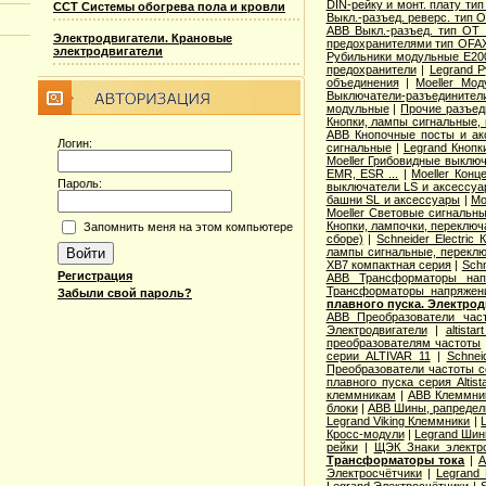
DIN-рейку и монт. плату ти
ССТ Системы обогрева пола и кровли
Выкл.-разъед. реверс. тип 
ABB Выкл.-разъед. тип OT 2
Электродвигатели. Крановые
предохранителями тип OFA
электродвигатели
Рубильники модульные E200
предохранители
|
Legrand 
объединения
|
Moeller Мо
Выключатели-разъединители
модульные
|
Прочие разъед
Кнопки, лампы сигнальные, 
ABB Кнопочные посты и ак
Логин:
сигнальные
|
Legrand Кнопк
Moeller Грибовидные выклю
EMR, ESR ...
|
Moeller Конц
Пароль:
выключатели LS и аксессу
башни SL и аксессуары
|
Mo
Moeller Световые сигнальн
Кнопки, лампочки, переключ
Запомнить меня на этом компьютере
сборе)
|
Schneider Electri
лампы сигнальные, переклю
XB7 компактная серия
|
Schn
Регистрация
ABB Трансформаторы нап
Трансформаторы напряжен
Забыли свой пароль?
плавного пуска. Электро
ABB Преобразователи час
Электродвигатели
|
altista
преобразователям частоты
серии ALTIVAR 11
|
Schnei
Преобразователи частоты с
плавного пуска серия Altist
клеммникам
|
ABB Клеммник
блоки
|
ABB Шины, рапредел
Legrand Viking Клеммники
|
Кросс-модули
|
Legrand Шин
рейки
|
ЩЭК Знаки электро
Трансформаторы тока
|
A
Электросчётчики
|
Legrand