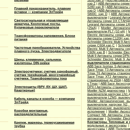
разъемы
S200 хар B
|
ABB Автоматы 
хар Z
|
ABB Автоматы серии
S280 хар B
|
ABB Автоматы 
Плавкий предохранитель, плавкие
хар D
|
ABB Автоматы серии
вставки — компании ЭлТрейд
S800C хар D
|
ABB Автома
выключатели
|
Legrand Авто
Светосигнальная и управляющая
Автоматы серии DX СТАНДА
арматура. Кнопочные посты.
Legrand Автоматы серии LR
Кулачковые переключатели
(25кА)
|
Moeller Автоматич
выключатели PL7 (10 кА)
|
M
Electric Aвтоматы серии Д
Трансформаторы напряжения. Блоки
Автоматы серии C120H хар
питания
Schneider Electric Multi 9 А
серии C60A хар C
|
Schneid
Частотные преобразователи. Устройства
Electric Multi 9 Автоматы с
плавного пуска. Электродвигатели
C60N хар B
|
Schneider Elec
Multi 9 Автоматы серии DPN
Schneider Electric Multi 9
Шины, клеммники, сальники,
выключатели стационарн
изоляторы, DIN-рейки
ABB Sace Isomax S Автома
Sace Tmax T3 Автоматы ст
Электросчетчики: счетчик однофазный,
Tmax T6 Автоматы стацион
счетчик трехфазный, многотарифные
Sace Tmax XT2 Автоматы с
счетчики. Трансформаторы тока
стационарные до 250А
|
ABB
к Tmax
|
ABB Sace Аксессуа
Электрощиты (ВРУ, ЯУ, ЩУ, ЩАП,
DPX-I Автоматы стационар
Квартирные)
Moeller NZM диагностика
|
M
выключатели нагрузки LN1 
выключатели LZM3, выключа
Кабель каналы и короба — компании
Moeller Автоматические 
ЭлТрейд
выключатели нагрузки N2,
Автоматические выключате
Коробки монтажные,
исполнение
|
Moeller Аксе
распределительные
Compact NB Автоматы ста
автоматам
|
Schneider Ele
Контакторы. Тепловые и 
Крепеж, маркеры, термоусаживаемая
модульные и аксессуары
трубка
аксессуары
|
ABB Полупров