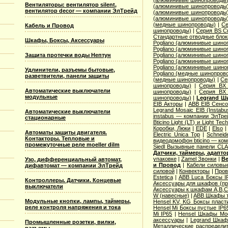
(алюминивые шинопроводы
Вентиляторы: вентилятор silent,
(алюминивые шинопроводы
вентилятор decor — компании ЭлТрейд
(алюминивые шинопроводы
(алюминивые шинопроводы
(медные шинопроводы)
|
Се
Кабель и Провод
шинопроводы)
|
Серия ВS C
Стандартные отводные блок
Шкафы, Боксы, Аксессуары
Pogliano (алюминивые шино
Pogliano (алюминивые шино
Защита протечки воды Нептун
Pogliano (алюминивые шино
Pogliano (алюминивые шино
Pogliano (алюминивые шино
Удлинители, разъемы бытовые,
Pogliano (медные шинопров
разветвители, панели защиты
(медные шинопроводы)
|
Се
шинопроводы)
|
Серия ВХ 
Автоматические выключатели
шинопроводы)
|
Серия ВХ 
модульные
шинопроводы)
|
Legrand Ш
EIB Акторы
|
ABB EIB Сенс
Legrand Mosaic ЕIB (Instabu
Автоматические выключатели
instabus — компании ЭлТре
стационарные
Bticino Light (LT) и Light Tec
Коробки, Люки
|
EDE
|
Elso
Автоматы защиты двигателя.
Electric Unica Top
|
Schneid
Контакторы. Тепловые и
видеодомофон bticino — ко
промежуточные реле moeller dilm
Siedl Вызывные панели CL
Датчики, таймеры, адапт
упаковке
|
Zamel Звонки
|
Ве
Узо, дифференциальный автомат,
и Провод
|
Кабели силовы
дифавтомат — компании ЭлТрейд
силовой
|
Конвекторы
|
Пров
Estetica
|
ABB Luca Боксы I
Контроллеры. Датчики. Концевые
Аксессуары для шкафов (про
выключатели
Аксессуары к шкафам A,B,C,
W (навесные)
|
ABB Шкафы т
Модульные кнопки, лампы, таймеры,
Hensel KV, KG Боксы пласт
реле контроля напряжения и тока
Hensel Mi Боксы пустые IP6
Mi IP65
|
Hensel Шкафы Modi
аксессуары
|
Legrand Шкафы
Промышленные розетки, вилки,
Металлические распределит