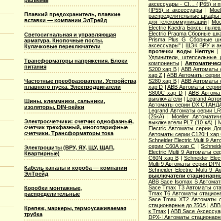
разъемы
аксессуары - CI… (IP65) и 
(IP55) и аксессуары
|
Moe
Плавкий предохранитель, плавкие
распределительные шкафы 
вставки — компании ЭлТрейд
для телекоммуникаций
|
Moe
Electric Kaedra Боксы пыле
Electric Pragma Сборные ш
Светосигнальная и управляющая
Prisma Plus G Сборные ш
арматура. Кнопочные посты.
аксессуары"
|
ЩЭК ВРУ и а
Кулачковые переключатели
протечки воды Нептун
Удлинители, штепсельные 
Трансформаторы напряжения. Блоки
компоненты
|
Автоматичес
питания
S200 хар B
|
ABB Автоматы 
хар Z
|
ABB Автоматы серии
Частотные преобразователи. Устройства
S280 хар B
|
ABB Автоматы 
плавного пуска. Электродвигатели
хар D
|
ABB Автоматы серии
S800C хар D
|
ABB Автома
выключатели
|
Legrand Авто
Шины, клеммники, сальники,
Автоматы серии DX СТАНДА
изоляторы, DIN-рейки
Legrand Автоматы серии LR
(25кА)
|
Moeller Автоматич
Электросчетчики: счетчик однофазный,
выключатели PL7 (10 кА)
|
M
счетчик трехфазный, многотарифные
Electric Aвтоматы серии Д
счетчики. Трансформаторы тока
Автоматы серии C120H хар
Schneider Electric Multi 9 А
серии C60A хар C
|
Schneid
Электрощиты (ВРУ, ЯУ, ЩУ, ЩАП,
Electric Multi 9 Автоматы с
Квартирные)
C60N хар B
|
Schneider Elec
Multi 9 Автоматы серии DPN
Кабель каналы и короба — компании
Schneider Electric Multi 9
ЭлТрейд
выключатели стационарн
ABB Sace Isomax S Автома
Sace Tmax T3 Автоматы ст
Коробки монтажные,
Tmax T6 Автоматы стацион
распределительные
Sace Tmax XT2 Автоматы с
стационарные до 250А
|
ABB
Крепеж, маркеры, термоусаживаемая
к Tmax
|
ABB Sace Аксессуа
трубка
DPX-I Автоматы стационар