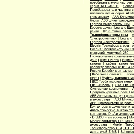
преобразователям частоты
серии ALTIVAR 11
|
Schnei
Преобразователи частоты с
плавного пуска серия Altist
клеммникам
|
ABB Клеммник
блоки
|
ABB Шины, рапредел
Legrand Viking Клеммники
|
Кросс-модули
|
Legrand Шин
рейки
|
ЩЭК Знаки электро
Трансформаторы тока
|
A
Электросчётчики
|
Legrand
Legrand Электросчётчики
|
Electric Трансформаторы то
Россия Электросчетчики 1Ф
меркурий: меркурий 230 —
Низковольтные комплектные
дачи
|
Щиты учета
|
Ящики 
каналы
|
кабель канал l
распределительные IP 54-6
Россия Коробки монтажные
|
Кабельная оплетка
|
Кабел
жгуты
|
Муфты, наконечник
|
ДКС Труба гофрированная 
EIB Сенсоры
|
Gira EIB С
Системные компоненты
|
Программируемые реле Easy
ABB Автоматы защиты двига
и аксессуары
|
ABB Миникон
ABB Промежуточные реле 
Контакторы модульные и а
Автоматические выключат
контакторы DILA и аксессуа
- DILM38 и аксессуары
|
Mo
Moeller Контакторы DILM40 
аксессуары
|
Moeller Прео
Трансформаторы ST, DT, U
двигателей Z-MS
|
Schneid