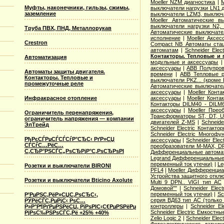
Moeller NZM диагностика
|
M
Муфты, наконечники, гильзы, сжимы,
выключатели нагрузки LN1 
заземление
выключатели LZM3, выключа
Moeller Автоматические 
выключатели нагрузки N2,
Труба ПВХ, ПНД, Металлорукав
Автоматические выключате
исполнение
|
Moeller Аксе
Crestron
Compact NB Автоматы ста
автоматам
|
Schneider Ele
Контакторы. Тепловые и 
Автоматизация
модульные и аксессуары
аксессуары
|
ABB Полупров
Автоматы защиты двигателя.
времени
|
ABB Тепловые р
Контакторы. Тепловые и
выключатели PKZ... (кроме 
промежуточные реле
Автоматические выключат
аксессуары
|
Moeller Конт
Инфракрасное отопление
аксессуары
|
Moeller Конт
Контакторы DILM40 - DILM
аксессуары
|
Moeller Прео
Ограничитель перенапряжения,
Трансформаторы ST, DT, U
ограничитель напряжения — компании
двигателей Z-MS
|
Schneid
ЭлТрейд
Schneider Electric Контак
Schneider Electric Многоф
РђРєСЃРµСЃСЃСѓР°СЂС‹ РґР»СЏ
аксессуары
|
Schneider Elec
СЃСѓС…РёС…
преобразователи M-MAX, D
С‚СЂР°РЅСЃС„РѕСЂРјР°С‚РѕСЂРѕРІ
Дифференциальные автома
Legrand Дифференциальные
переменный ток утечки)
|
Le
Розетки и выключатели BIRONI
PFL4
|
Moeller Дифференциа
Устройства защитного откл
Розетки и выключатели Bticino Axolute
Multi 9 DPN.. VIGI тип AС
Домовой""
|
Schneider Elec
переменный ток утечки)
|
Sc
Р’РµРЅС‚РёР»СЏС‚РѕСЂС‹,
серия ВД63 тип АС (только
РЎРёСЃС‚РµРјС‹ РѕС…
контроллеры
|
Schneider E
Р»Р°Р¶РґРµРЅРёСЏ, РїРѕРІС‹С€РµРЅРёРµ
Schneider Electric Емкостны
РјРѕС‰РЅРѕСЃС‚Рё +25% +40%
Zelio Logic 2
|
Schneider Ele