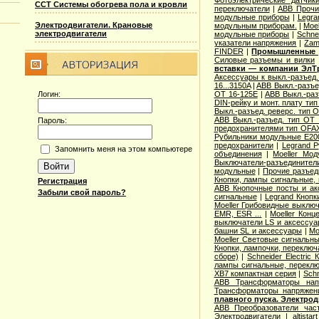
Фотоэлектрические датчик
ССТ Системы обогрева пола и кровли
переключатели
|
ABB Прочи
модульные приборы
|
Legra
Электродвигатели. Крановые
модульным приборам.
|
Moe
электродвигатели
модульные приборы
|
Schne
указатели напряжения
|
Zam
FINDER
|
Промышленные р
Cиловые разъемы и вилки
вставки — компании ЭлТ
Аксессуары к выкл.-разъед.
16...3150A
|
ABB Выкл.-разъе
Логин:
OT 16-125E
|
ABB Выкл.-раз
DIN-рейку и монт. плату ти
Выкл.-разъед. реверс. тип 
ABB Выкл.-разъед. тип OT 2
Пароль:
предохранителями тип OFA
Рубильники модульные E200
предохранители
|
Legrand 
Запомнить меня на этом компьютере
объединения
|
Moeller Мо
Выключатели-разъединители
модульные
|
Прочие разъед
Кнопки, лампы сигнальные, 
Регистрация
ABB Кнопочные посты и ак
Забыли свой пароль?
сигнальные
|
Legrand Кнопк
Moeller Грибовидные выклю
EMR, ESR ...
|
Moeller Конц
выключатели LS и аксессу
башни SL и аксессуары
|
Mo
Moeller Световые сигнальн
Кнопки, лампочки, переключ
сборе)
|
Schneider Electri
лампы сигнальные, переклю
XB7 компактная серия
|
Schn
ABB Трансформаторы нап
Трансформаторы напряжен
плавного пуска. Электро
ABB Преобразователи час
Электродвигатели
|
altista