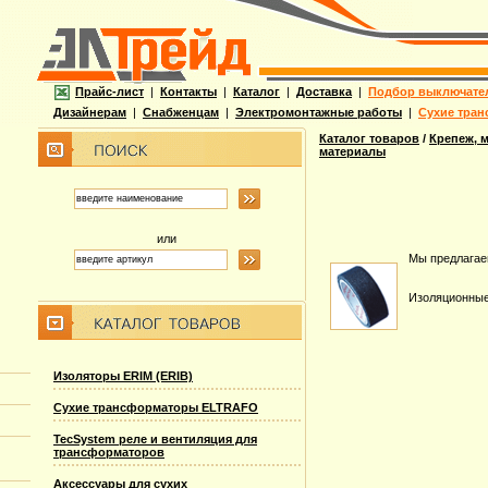
Прайс-лист
|
Контакты
|
Каталог
|
Доставка
|
Подбор выключате
Дизайнерам
|
Снабженцам
|
Электромонтажные работы
|
Сухие тран
Каталог товаров
/
Крепеж, 
материалы
или
Мы предлагае
Изоляционны
Изоляторы ERIM (ERIB)
Сухие трансформаторы ELTRAFO
TecSystem реле и вентиляция для
трансформаторов
Аксессуары для сухих