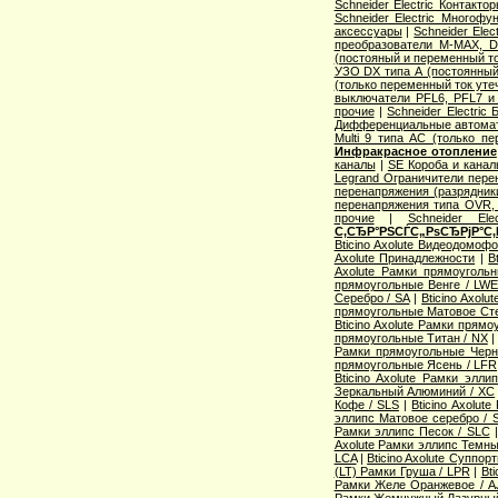
Schneider Electric Контак
Schneider Electric Многоф
аксессуары
|
Schneider Elec
преобразователи M-MAX, D
(постояный и переменный то
УЗО DX типа А (постоянный
(только переменный ток уте
выключатели PFL6, PFL7 и
прочие
|
Schneider Electric
Дифференциальные автома
Multi 9 типа АС (только п
Инфракрасное отопление
каналы
|
SE Короба и кана
Legrand Ограничители пере
перенапряжения (разрядник
перенапряжения типа OVR
прочие
|
Schneider Ele
С‚СЂР°РЅСЃС„РѕСЂРјР°С‚
Bticino Axolute Видеодомоф
Axolute Принадлежности
|
B
Axolute Рамки прямоугол
прямоугольные Венге / LW
Серебро / SA
|
Bticino Axol
прямоугольные Матовое Сте
Bticino Axolute Рамки прям
прямоугольные Титан / NX
Рамки прямоугольные Черн
прямоугольные Ясень / LFR
Bticino Axolute Рамки элл
Зеркальный Алюминий / XC
Кофе / SLS
|
Bticino Axolut
эллипс Матовое серебро / 
Рамки эллипс Песок / SLC
Axolute Рамки эллипс Темны
LCA
|
Bticino Axolute Суппор
(LT) Рамки Груша / LPR
|
Bti
Рамки Желе Оранжевое / A