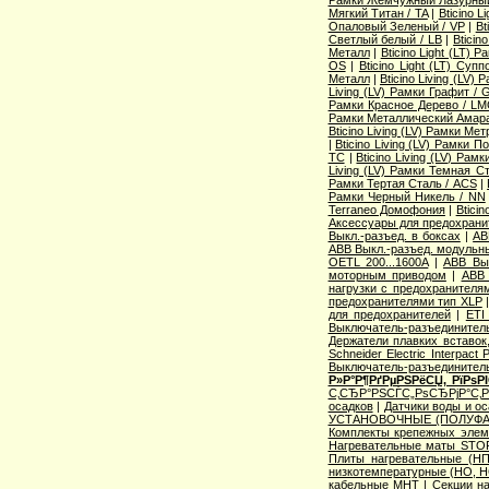
Рамки Жемчужный Лазурный
Мягкий Титан / TA
|
Bticino 
Опаловый Зеленый / VP
|
Bt
Светлый белый / LB
|
Bticin
Металл
|
Bticino Light (LT) 
OS
|
Bticino Light (LT) Суп
Металл
|
Bticino Living (LV
Living (LV) Рамки Графит / 
Рамки Красное Дерево / L
Рамки Металлический Амара
Bticino Living (LV) Рамки Ме
|
Bticino Living (LV) Рамки 
TC
|
Bticino Living (LV) Ра
Living (LV) Рамки Темная С
Рамки Тертая Сталь / ACS
|
Рамки Черный Никель / NN
Terraneo Домофония
|
Btici
Аксессуары для предохрани
Выкл.-разъед. в боксах
|
AB
ABB Выкл.-разъед. модульны
OETL 200...1600A
|
ABB Вык
моторным приводом
|
ABB 
нагрузки с предохранителя
предохранителями тип XLP
для предохранителей
|
ETI
Выключатель-разъединитель
Держатели плавких вставок
Schneider Electric Interpac
Выключатель-разъединител
Р»Р°Р¶РґРµРЅРёСЏ, РїРѕ
С‚СЂР°РЅСЃС„РѕСЂРјР°С‚
осадков
|
Датчики воды и о
УСТАНОВОЧНЫЕ (ПОЛУФА
Комплекты крепежных элем
Нагревательные маты STO
Плиты нагревательные (НП
низкотемпературные (НО, Н
кабельные МНТ
|
Секции н