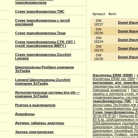
трансформаторов
Сухие трансформаторы TMC
Артикул
Фото
Сухие трансформаторы с литой
DW
Duewi Изол
изоляцией
18237
DW
Duewi Изоле
Сухие трансформаторы Tesar
18236
DW
Duewi Изоле
18234
Сухие трансформаторы CTR, CRT (
сухой трансформатор IMEFY )
DW
Duewi Изол
18233
Сухие трансформаторы Zucchini
DW
Duewi Изол
Legrand
18235
Шинопроводы Pogliano компании
ЭлТрейд
Изоляторы ERIM (ERIB)
|
Изоляторы ERIM тип DB/P
Legrand Шинопроводы Zucchini
вентиляция для трансф
компании ЭлТрейд
температуры для трансформ
Наружный конвертер
|
Рас
Интеллектуальные системы knx eib —
защиты и контроля сухих т
компании ЭлТрейд
управления/защиты систем
трансформаторы TMC
|
С
Аксессуары TecSystem для
Розетки и выключатели
Сухие трансформаторы Zucc
Сухие трансформаторы Zu
Домофоны
3P+N+PE IP 20
|
Покрытие BT
BT-E AL 100A Шинопровод тр
Датчики, таймеры, адапторы
200A Шинопровод троллейны
Шинопровод троллейный Po
Шинопровод троллейный Po
Звонки электрические
Шинопровод Pogliano (ал