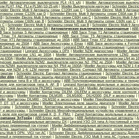
oeller Автоматические выключатели PL4 (4,5 кА)
|
Moeller Автоматические выключ
и PLHT, FAZ, PLI и PLSM (10-25 кА)
|
Moeller Выключатели нагрузки
|
Schneider Electr
neider Electric Multi 9 Автоматы серии C120H хар C
|
Schneider Electric Multi 9 Авто
9 Автоматы серии C120N хар D
|
Schneider Electric Multi 9 Автоматы серии C60A хар B
 B
|
Schneider Electric Multi 9 Автоматы серии C60H хар C
|
Schneider Electric Multi 9 
9 Автоматы серии C60N хар B
|
Schneider Electric Multi 9 Автоматы серии C60N хар C
р С
|
Schneider Electric Multi 9 Автоматы серии NG хар B
|
Schneider Electric Multi 9 А
ZM2
|
ЭКФ Автоматы серии ВА
|
Автоматические выключатели стационарные
|
ABB
B Sace Isomax S Автоматы стационарные
|
ABB Sace Tmax T1 Автоматы стационар
 Tmax T4 Автоматы стационарные
|
ABB Sace Tmax T5 Автоматы стационарные
Tmax XT1 Автоматы стационарные до 160А
|
ABB Sace Tmax XT2 Автоматы стациона
ионарные до 250А
|
ABB Sace Аксессуары к Emax
|
ABB Sace аксессуары к Formul
B Sace Еmax Автоматы стационарные
|
Legrand DMX Автоматы стационарные
|
Legran
стационарные
|
Legrand Аксессуары к DPX
|
Moeller NZM диагностика
|
Moeller Авто
ючатели нагрузки LN1 до 160А
|
Moeller Автоматические выключатели LZM2, вык
 до 630А
|
Moeller Автоматические выключатели LZM4, выключатели нагрузки LN4 до 1
тические выключатели NZM2, выключатели нагрузки N2, PN2 до 250А
|
Moeller Авто
ли NZM4, выключатели нагрузки N4, PN4 до 1600А
|
Moeller Аксессуары для NZM 1-4 
уары для NZM 1-4/ LZM прочие
|
Schneider Electric Compact NB Автоматы стационар
томатам
|
Schneider Electric Easypact Автоматы стационарные
|
Schneider Electric 
ler dilm
|
ABB Автоматы защиты двигателя типа MS и аксессуары
|
ABB Контакторы 
ционарные типа B и VB и аксессуары
|
ABB Полупроводниковые контакторы и твердо
еле для контакторов типа A, AF, B
|
Legrand Контакторы модульные и аксессуар
матические выключатели PKZM01 (кнопочные) до 16А
|
Moeller Автоматические выклю
M и аксессуары
|
Moeller Контакторы DILEM, DILEEM и аксессуары; реле контроля
сессуары
|
Moeller Контакторы DILM185 - DILM1600 - DILH2000, DILP и аксессуары
|
eller Контакторы DILM80 - DILM150 и аксессуары
|
Moeller Преобразователи частоты
T, DT, UT и аксессуары
|
Moeller Электронные реле защиты двигателя
|
Moeller Авт
ссуары
|
Schneider Electric Контакторы модульные и аксессуары
|
Schneider Elect
F и аксессуары.
|
Schneider Electric Многофункциональные устройства управления и
ые реле для контакторов серий K, D, F, PMU.
|
Zamel Контакторы модульные и аксес
 компании ЭлТрейд
|
ABB Блоки диф. защиты
|
ABB Дифференциальные автоматы
|
A
Legrand Дифференциальные автоматы DX
|
Legrand УЗО DX типа А (постоянный и пер
олько переменный ток утечки)
|
Moeller Дифференциальные автоматические выключа
ойства защитного отключения PF4
|
Moeller Устройства защитного отключения P
ы Multi 9 DPN.. VIGI тип AС
|
Schneider Electric Дифференциальные автоматы Домов
янный и переменный ток утечки)
|
Schneider Electric УЗО Multi 9 типа АС (только пер