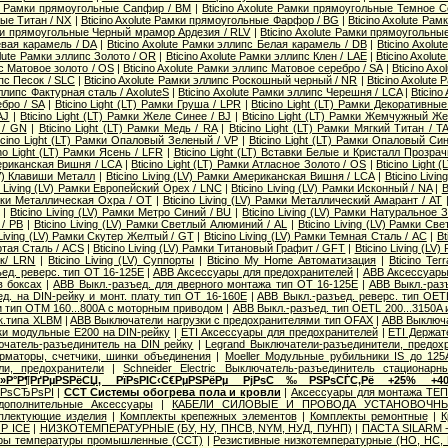
ute Рамки прямоугольные Сапфир / BM
|
Bticino Axolute Рамки прямоугольные Темное С
ые Титан / NX
|
Bticino Axolute Рамки прямоугольные Фарфор / BG
|
Bticino Axolute Ра
мки прямоугольные Черный мрамор Ардезия / RLV
|
Bticino Axolute Рамки прямоугольны
евая карамель / DA
|
Bticino Axolute Рамки эллипс Белая карамель / DB
|
Bticino Axolu
olute Рамки эллипс Золото / OR
|
Bticino Axolute Рамки эллипс Клен / LAE
|
Bticino Axolu
пс Матовое золото / OS
|
Bticino Axolute Рамки эллипс Матовое серебро / SA
|
Bticino Ax
ипс Песок / SLC
|
Bticino Axolute Рамки эллипс Роскошный черный / NR
|
Bticino Axolute
эллипс Фактурная сталь / AxoluteS
|
Bticino Axolute Рамки эллипс Черешня / LCA
|
Bticino
бро / SA
|
Bticino Light (LT) Рамки Груша / LPR
|
Bticino Light (LT) Рамки Декоративные 
AJ
|
Bticino Light (LT) Рамки Желе Синее / BJ
|
Bticino Light (LT) Рамки Жемчужный Ж
 / GN
|
Bticino Light (LT) Рамки Медь / RA
|
Bticino Light (LT) Рамки Мягкий Титан / T
icino Light (LT) Рамки Опаловый Зеленый / VP
|
Bticino Light (LT) Рамки Опаловый Си
ino Light (LT) Рамки Ясень / LFR
|
Bticino Light (LT) Вставки Белые и Кристалл Прозра
мериканская Вишня / LCA
|
Bticino Light (LT) Рамки Атласное Золото / OS
|
Bticino Light 
(LV) Клавиши Металл
|
Bticino Living (LV) Рамки Американская Вишня / LCA
|
Bticino Livi
o Living (LV) Рамки Европейский Орех / LNC
|
Bticino Living (LV) Рамки Исконный / NA
|
B
Рамки Металлическая Охра / OT
|
Bticino Living (LV) Рамки Металлический Амарант / AT
|
Bticino Living (LV) Рамки Метро Синий / BU
|
Bticino Living (LV) Рамки Натуральное 
/ PB
|
Bticino Living (LV) Рамки Светлый Алюминий / AL
|
Bticino Living (LV) Рамки Св
 Living (LV) Рамки Скутер Желтый / GT
|
Bticino Living (LV) Рамки Темная Сталь / AC
|
Bt
ертая Сталь / ACS
|
Bticino Living (LV) Рамки Титановый Графит / GFT
|
Bticino Living (L
ик/ LRN
|
Bticino Living (LV) Суппорты
|
Bticino My Home Автоматизация
|
Bticino Te
ед. реверс. тип OT 16-125E
|
ABB Аксессуары для предохранителей
|
ABB Аксессуары 
в боксах
|
ABB Выкл.-разъед. для дверного монтажа тип OT 16-125E
|
ABB Выкл.-раз
д. на DIN-рейку и монт. плату тип OT 16-160E
|
ABB Выкл.-разъед. реверс. тип OETL
 и тип OTМ 160...800A с моторным приводом
|
ABB Выкл.-разъед. тип OETL 200...3150A
к.типа XLBM
|
ABB Выключатели нагрузки с предохранителями тип OFAX
|
ABB Выключа
ки модульные E200 на DIN-рейку
|
ETI Аксессуары для предохранителей
|
ETI Держат
ючатель-разъединитель на DIN рейку
|
Legrand Выключатели-разъединители, предох
орматоры, счетчики, шинки объединения
|
Moeller Модульные рубильники IS до 125
ли, предохранители
|
Schneider Electric Выключатель-разъединитель стационарн
Р»Р°Р¶РґРµРЅРёСЏ, РїРѕРІС‹С€РµРЅРёРµ РјРѕС‰РЅРѕСЃС‚Рё +25% +4
‚РѕСЂРѕРІ
|
ССТ Системы обогрева пола и кровли
|
Аксессуары для монтажа ТЕ
дополнительные Аксессуары
|
КАБЕЛИ СИЛОВЫЕ И ПРОВОДА УСТАНОВОЧНЫ
плектующие изделия
|
Комплекты крепежных элементов
|
Комплекты ремонтные
|
К
P ICE
|
НИЗКОТЕМПЕРАТУРНЫЕ (БУ, НУ, ПНСВ, NYM, НУД, ПУНП)
|
ПАСТА SILARM -
оры температуры промышленные (ССТ)
|
Резистивные низкотемпературные (НО, НС,