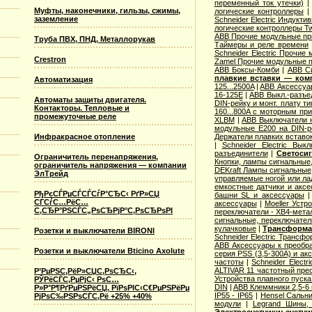
переменный ток утечки)
Муфты, наконечники, гильзы, сжимы,
логические контроллеры
заземление
Schneider Electric Индукти
логические контроллеры T
ABB Прочие модульные п
Труба ПВХ, ПНД, Металлорукав
Таймеры и реле времени
Schneider Electric Прочие
Crestron
Zamel Прочие модульные 
ABB Боксы-Комби
|
ABB С
плавкие вставки — ком
Автоматизация
125...2500A
|
ABB Аксессуар
16-125E
|
ABB Выкл.-разъе
Автоматы защиты двигателя.
DIN-рейку и монт. плату т
Контакторы. Тепловые и
160...800A с моторным пр
промежуточные реле
XLBM
|
ABB Выключатели н
модульные E200 на DIN-р
Инфракрасное отопление
Держатели плавких вставо
|
Schneider Electric Вык
разъединители
|
Светосиг
Ограничитель перенапряжения,
Кнопки, лампы сигнальные,
ограничитель напряжения — компании
DEKraft Лампы сигнальные
ЭлТрейд
управляемые ногой или ла
емкостные датчики и аксе
РђРєСЃРµСЃСЃСѓР°СЂС‹ РґР»СЏ
башни SL и аксессуары
СЃСѓС…РёС…
аксессуары
|
Moeller Устр
С‚СЂР°РЅСЃС„РѕСЂРјР°С‚РѕСЂРѕРІ
переключатели - XB4-мета
сигнальные, переключател
кулачковые
|
Трансформат
Розетки и выключатели BIRONI
Schneider Electric Трансф
ABB Аксессуары к преобр
Розетки и выключатели Bticino Axolute
серия PSS (3,5-300А) и ак
частоты
|
Schneider Elect
ALTIVAR 11 частотный прео
Р’РµРЅС‚РёР»СЏС‚РѕСЂС‹,
Устройства плавного пуска 
РЎРёСЃС‚РµРјС‹ РѕС…
DIN
|
ABB Клеммники 2,5-6
Р»Р°Р¶РґРµРЅРёСЏ, РїРѕРІС‹С€РµРЅРёРµ
IP55 - IP65
|
Hensel Сальни
РјРѕС‰РЅРѕСЃС‚Рё +25% +40%
модули
|
Legrand Шины, 