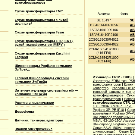
трансформаторов
Сухие трансформаторы TMC
Артикул
Фото
Сухие трансформаторы с литой
SE 15197
SE
изоляцией
1SFA616410R1056
AB
1SFA616410R1106
AB
Сухие трансформаторы Tesar
1SFA616410R2106
AB
2CSG133030R4022
AB
Сухие трансформаторы CTR, CRT (
2CSG163030R4022
AB
сухой трансформатор IMEFY )
2CMA168541R1000
AB
(416 FP6)
Сухие трансформаторы Zucchini
Legrand
2CMA168542R1000
AB
(432 FP6)
Шинопроводы Pogliano компании
ЭлТрейд
Изоляторы ERIM (ERIB)
|
Legrand Шинопроводы Zucchini
Изоляторы ERIM тип PSB
компании ЭлТрейд
трансформаторов
|
Блоки 
конвертер
|
Распаячные ко
Интеллектуальные системы knx eib —
тепловой защиты и контр
компании ЭлТрейд
трансформаторов
|
Сухи
трансформаторов
|
Schnei
трансформаторы CTR, CR
Розетки и выключатели
100 - 200A 3P+N+PE IP 20
Pogliano 3P+PE IP10
|
Сери
Домофоны
троллейный Pogliano 3P+P
Шинопровод троллейный Po
Датчики, таймеры, адапторы
MB AL 63-100-160A Аксесс
Шинопровод Pogliano (ал
Серия ВS AL 500A Шинопро
Звонки электрические
шинопроводы)
|
Серия ВS