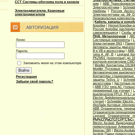
Электросчетчики: счетч
ССТ Системы обогрева пола и кровли
ним
|
ABB Трансформатор
Электросчётчики
|
Schneid
Электродвигатели. Крановые
приборы
|
Россия Аксесс
электродвигатели
Электросчетчики на 3Ф D
Низковольтные комплектны
|
Кабель каналы и коро
Коробки
|
Hensel Коробки 
Россия Коробки распреде
самоклеющиеся
|
Скобы м
ПНД, Металлорукав
|
ДКС
Логин:
Системные компоненты
|
L
блоки питания SN3
|
Панел
Автоматы защиты двигател
B и VB и аксессуары
|
ABB 
Пароль:
типа A, AF, B
|
Legrand Ко
PKZM01 (кнопочные) до 1
контроля контакторов CMD
Запомнить меня на этом компьютере
|
Moeller Контакторы DILM
Moeller Пусковые сборки
Автоматические выключат
Контакторы стационарные
Регистрация
защиты TeSys U
|
Schnei
Забыли свой пароль?
аксессуары
|
Частотные пр
|
ABB УЗО типа АС (только
переменный ток утечки)
|
L
выключатели PFL6, PFL7 и
Electric Дифференциальные
утечки)
|
Schneider Electri
ИкоЛайн бытовые обогрев
ABB Ограничитель перен
Ограничители перенапряже
Legrand Ограничители п
РђРєСЃРµСЃСЃСѓР°СЂС‹
Bticino Axolute Видеодомо
прямоугольные Алюминий 
Бронза / BR
|
Bticino Axolu
Axolute Рамки прямоугольн