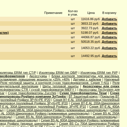
Кол-во
Примечание
Цена
В корзину
в упак.
шт
11616.86 руб.
Добавить
шт
3653.22 руб.
Добавить
шт
3922.73 руб.
Добавить
стик)
шт
5198.07 руб.
Добавить
шт
44066.87 руб.
Добавить
шт
50518.35 руб.
Добавить
шт
14053.22 руб.
Добавить
шт
14492.95 руб.
Добавить
золяторы ERIM тип CT/P
|
Изоляторы ERIM тип DB/P
|
Изоляторы ERIM тип PI/P
|
рансформаторов
|
Аксессуары
|
Блоки контроля температуры для масляных
 охлаждения, повышение мощности +25% +40%
|
Датчики с кабелем
|
Наружный
|
Реле тепловой защиты и контроля сухих трансформаторов. Серия T-N11
|
Реле
инудительной вентиляции
|
Щиты тепловой защиты
|
Аксессуары для сухих
ансформаторы CTR ( сухой трансформатор IMEFY )
|
Аксессуары TecSystem для
sar
|
Сухие трансформаторы Zucchini
|
Сухие трансформаторы Tesar
|
Сухие
инопроводы Pogliano компании ЭлТрейд
|
BT Защитный кожух
|
Покрытие BT
троллейный Pogliano 3P+N+PE IP20
|
Серия BT-E AL 100A Шинопровод троллейный
инопровод троллейный Pogliano 3P+N+PE IP20
|
Серия BT-E AL 200A Шинопровод
T-E AL 300A Шинопровод троллейный Pogliano 3P+PE IP10
|
Серия BT-E AL 400A
ды)
|
Серия MB AL 160A Шинопровод Pogliano (алюминивые шинопроводы)
|
Серия
 AL 1000A Шинопровод Pogliano (алюминивые шинопроводы)
|
Серия ВS AL 250A
проводы)
|
Серия ВS AL 400A Шинопровод Pogliano (алюминивые шинопроводы)
|
алюминивые шинопроводы)
|
Серия ВS AL 800A Шинопровод Pogliano (алюминивые
вод Pogliano (медные шинопроводы)
|
Серия ВS Cu 700A Шинопровод Pogliano