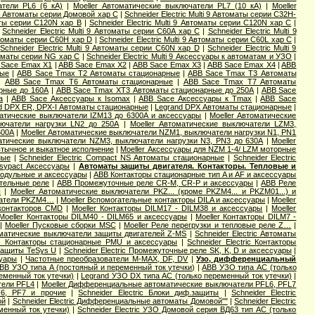
атели PL6 (6 кА)
|
Moeller Автоматические выключатели PL7 (10 кА)
|
Moeller
ic Aвтоматы серии Домовой хар C
|
Schneider Electric Multi 9 Автоматы серии C32H-
маты серии C120N хар B
|
Schneider Electric Multi 9 Автоматы серии C120N хар C
|
|
Schneider Electric Multi 9 Автоматы серии C60A хар C
|
Schneider Electric Multi 9
Автоматы серии C60H хар D
|
Schneider Electric Multi 9 Автоматы серии C60L хар C
|
|
Schneider Electric Multi 9 Автоматы серии C60N хар D
|
Schneider Electric Multi 9
втоматы серии NG хар С
|
Schneider Electric Multi 9 Аксессуары к автоматам и УЗО
|
 Sace Emax X1
|
ABB Sace Emax X2
|
ABB Sace Emax X3
|
ABB Sace Emax X4
|
ABB
ные
|
ABB Sace Tmax T2 Автоматы стационарные
|
ABB Sace Tmax T3 Автоматы
|
ABB Sace Tmax T6 Автоматы стационарные
|
ABB Sace Tmax T7 Автоматы
рные до 160А
|
ABB Sace Tmax XT3 Автоматы стационарные до 250А
|
ABB Sace
a
|
ABB Sace Аксессуары к Isomax
|
ABB Sace Аксессуары к Tmax
|
ABB Sace
d DPX ER, DPX-I Автоматы стационарные
|
Legrand DPX Автоматы стационарные
|
матические выключатели IZM13 до 6300А и аксессуары
|
Moeller Автоматические
лючатели нагрузки LN2 до 250А
|
Moeller Автоматические выключатели LZM3,
600А
|
Moeller Автоматические выключатели NZM1, выключатели нагрузки N1, PN1
матические выключатели NZM3, выключатели нагрузки N3, PN3 до 630А
|
Moeller
втычное и выкатное исполнение
|
Moeller Аксессуары для NZM 1-4/ LZM моторные
ные
|
Schneider Electric Compact NS Автоматы стационарные
|
Schneider Electric
Easypact Аксессуары
|
Автоматы защиты двигателя. Контакторы. Тепловые и
модульные и аксессуары
|
ABB Контакторы стационарные тип A и AF и аксессуары
тельные реле
|
ABB Промежуточные реле CR-M, CR-P и аксессуары
|
ABB Реле
ы
|
Moeller Автоматические выключатели PKZ... (кроме PKZM4... и PKZM01...) и
чатели PKZM4…
|
Moeller Вспомогательные контакторы DILA и аксессуары
|
Moeller
 контакторов CMD
|
Moeller Контакторы DILM17 - DILM38 и аксессуары
|
Moeller
Moeller Контакторы DILM40 - DILM65 и аксессуары
|
Moeller Контакторы DILM7 -
|
Moeller Пусковые сборки MSC
|
Moeller Реле перегрузки и тепловые реле Z…
|
оматические выключатели защиты двигателей Z-MS
|
Schneider Electric Автоматы
ric Контакторы стационарные PMU и аксессуары
|
Schneider Electric Контакторы
 защиты TeSys U
|
Schneider Electric Промежуточные реле SK, K, D и аксессуары
|
суары
|
Частотные преобразователи M-MAX, DF, DV
|
Узо, дифференциальный
BB УЗО типа А (постояный и переменный ток утечки)
|
ABB УЗО типа АС (только
еменный ток утечки)
|
Legrand УЗО DX типа АС (только переменный ток утечки)
|
тели PFL4
|
Moeller Дифференциальные автоматические выключатели PFL6, PFL7
F6, PF7 и прочие
|
Schneider Electric Блоки диф.защиты
|
Schneider Electric
ой
|
Schneider Electric Дифференциальные автоматы Домовой""
|
Schneider Electric
еменный ток утечки)
|
Schneider Electric УЗО Домовой серия ВД63 тип АС (только