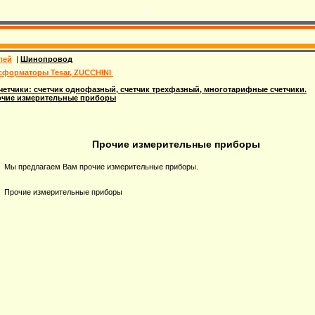
лей
|
Шинопровод
сформаторы Tesar, ZUCCHINI
четчики: счетчик однофазный, счетчик трехфазный, многотарифные счетчики.
чие измерительные приборы
Прочие измерительные приборы
Мы предлагаем Вам прочие измерительные приборы.
Прочие измерительные приборы