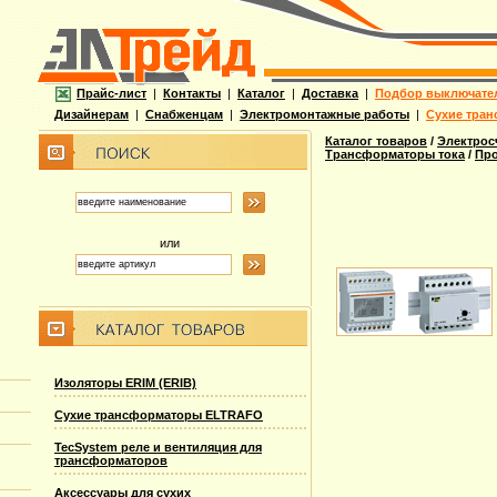
Прайс-лист
|
Контакты
|
Каталог
|
Доставка
|
Подбор выключате
Дизайнерам
|
Снабженцам
|
Электромонтажные работы
|
Сухие тран
Каталог товаров
/
Электрос
Трансформаторы тока
/
Про
или
Изоляторы ERIM (ERIB)
Сухие трансформаторы ELTRAFO
TecSystem реле и вентиляция для
трансформаторов
Аксессуары для сухих