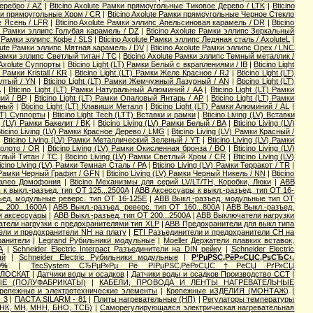
еребро / AZ
|
Bticino Axolute Рамки прямоугольные Тиковое Дерево / LTK
|
Bticino
мки прямоугольные Хром / CR
|
Bticino Axolute Рамки прямоугольные Черное Стекло
е Ясень / LFR
|
Bticino Axolute Рамки эллипс Апельсиновая карамель / DR
|
Bticino
te Рамки эллипс Голубая карамель / DZ
|
Bticino Axolute Рамки эллипс Зеркальный
te Рамки эллипс Кофе / SLS
|
Bticino Axolute Рамки эллипс Ледяная сталь / AxoluteL
|
olute Рамки эллипс Мятная карамель / DV
|
Bticino Axolute Рамки эллипс Орех / LNC
 Рамки эллипс Светлый титан / TC
|
Bticino Axolute Рамки эллипс Темный металлик /
 Axolute Суппорты
|
Bticino Light (LT) Рамки Белый с вкраплениями / IB
|
Bticino Light
Рамки Kristall / KR
|
Bticino Light (LT) Рамки Желе Красное / RJ
|
Bticino Light (LT)
елтый / YN
|
Bticino Light (LT) Рамки Жемчужный Лазурный / AN
|
Bticino Light (LT)
A
|
Bticino Light (LT) Рамки Натуральный Алюминий / AA
|
Bticino Light (LT) Рамки
ний / BP
|
Bticino Light (LT) Рамки Опаловый Янтарь / AP
|
Bticino Light (LT) Рамки
чный
|
Bticino Light (LT) Клавиши Металл
|
Bticino Light (LT) Рамки Алюминий / AL
|
(LT) Суппорты
|
Bticino Light Tech (LTT) Вставки и рамки
|
Bticino Living (LV) Вставки
ng (LV) Рамки Бакелит / BK
|
Bticino Living (LV) Рамки Белый / BA
|
Bticino Living (LV)
ticino Living (LV) Рамки Красное Дерево / LMG
|
Bticino Living (LV) Рамки Красный /
|
Bticino Living (LV) Рамки Металлический Зеленый / YT
|
Bticino Living (LV) Рамки
Золото / OR
|
Bticino Living (LV) Рамки Окисленная бронза / BO
|
Bticino Living (LV)
етлый Титан / TC
|
Bticino Living (LV) Рамки Светлый Хром / CR
|
Bticino Living (LV)
icino Living (LV) Рамки Темная Сталь / PA
|
Bticino Living (LV) Рамки Терракот / TR
|
V) Рамки Черный Графит / GFN
|
Bticino Living (LV) Рамки Черный Никель / NN
|
Bticino
rraneo Домофония
|
Bticino Механизмы для серий LV/LT/TH, Коробки, Люки
|
ABB
к выкл.-разъед. тип OT 125...2500A
|
ABB Аксессуары к выкл.-разъед. тип OT 16-
ъед. модульные реверс. тип OT 16-125E
|
ABB Выкл.-разъед. модульные тип OT
 200...1600A
|
ABB Выкл.-разъед. реверс. тип OT 160...800A
|
ABB Выкл.-разъед.
 и аксессуары
|
ABB Выкл.-разъед. тип OT 200...2500A
|
ABB Выключатели нагрузки
тели нагрузки с предохранителями тип XLP
|
ABB Предохранители для выкл типа
ели и предохранители NH на плату
|
ETI Разъединители и предохранители CH на
ранители
|
Legrand Рубильники модульные
|
Moeller Держатели плавких вставок,
А
|
Schneider Electric Interpact Разъединители на DIN рейку
|
Schneider Electric
ый
|
Schneider Electric Рубильники модульные
|
Р’РµРЅС‚РёР»СЏС‚РѕСЂС‹,
0%
|
TecSystem СЂРµР»Рµ Рё РІРµРЅС‚РёР»СЏС†РёСЏ РґР»СЏ
ПЛОСКАТ
|
Датчики воды и осадков
|
Датчики воды и осадков Производство ССТ
|
Е (ПОЛУФАБРИКАТЫ)
|
КАБЕЛИ, ПРОВОДА И ЛЕНТЫ НАГРЕВАТЕЛЬНЫЕ
репежные и электротехнические элементы
|
Крепежные иЗДЕЛИЯ (МОНТАЖ)
|
 3
|
ПАСТА SILARM - 81
|
Плиты нагревательные (НП)
|
Регулаторы температуры
 НК, МН, МНН, БНО, ТСБ)
|
Саморегулирующаяся электрическая нагревательная