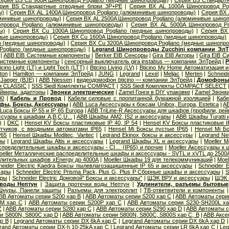
ерия ВS Cu 900A Шинопровод Pogliano (медные шинопроводы)
|
Серия ВS Стандарт
рия ВS Стандартные отводные блоки 3P+PE
|
Серия ВХ AL 1000A Шинопровод Po
ы)
|
Серия ВХ AL 1400A Шинопровод Pogliano (алюминивые шинопроводы)
|
Серия ВХ 
юминивые шинопроводы)
|
Серия ВХ AL 2500A Шинопровод Pogliano (алюминивые шино
провод Pogliano (алюминивые шинопроводы)
|
Серия ВХ AL 5000A Шинопровод Po
ы)
|
Серия ВХ Cu 1000A Шинопровод Pogliano (медные шинопроводы)
|
Серия ВХ 
дные шинопроводы)
|
Серия ВХ Cu 1600A Шинопровод Pogliano (медные шинопроводы)
o (медные шинопроводы)
|
Серия ВХ Cu 3200A Шинопровод Pogliano (медные шинопр
Pogliano (медные шинопроводы)
|
Legrand Шинопроводы Zucchini компании Эл
|
ABB EIB Системные компоненты
|
Berker EIB Сенсоры
|
Gira EIB Акторы
|
Gira EIB 
Системные компоненты
|
сенсорный выключатель gira instabus — компании ЭлТрейд
|
Р
icino Light (LT) и Light Tech (LTT)
|
Bticino Living (LV)
|
Bticino My Home Автоматизация 
ton
|
Hamilton — компании ЭлТрейд
|
JUNG
|
Legrand
|
Lexel
|
Meljac
|
Merten
|
Schneide
Jaeger (BJE)
|
АВВ Niessen
|
видеодомофон bticino — компании ЭлТрейд
|
Домофон
и CLASSIC
|
SSS Siedl Комплекты COMPACT
|
SSS Siedl Комплекты COMPACT SELECT
ймеры, адапторы
|
Звонки электрические
|
Zamel Гонги в DIY упаковке
|
Zamel Звонк
00
|
Кабель и Провод
|
Кабели силовые с пропитанной бумажной изоляцией
|
Кабе
фы, Боксы, Аксессуары
|
ABB Luca Аксессуары к боксам Unibox, Europa, Estetica
|
AB
Luca Боксы IP 55 и IP 65 Europa
|
ABB TriLine-R Аксессуары для шкафов (профили, рейк
суары к шкафам A,B,C,U...
|
ABB Шкафы AM2, IS2 и аксессуары
|
ABB Шкафы Turatti 
)
|
DKC
|
Hensel KV Боксы пластиковые IP 40, IP 54
|
Hensel KV Боксы пластиковые I
тчиков, с вводными автоматами IP65
|
Hensel Mi Боксы пустые IP65
|
Hensel Mi Б
P65
|
Hensel Шкафы Moditec, Varitec
|
Legrand Ekinox боксы и аксессуры
|
Legrand Ne
ры
|
Legrand Шкафы Altis и аксессуары
|
Legrand Шкафы XL и аксессуары
|
Moeller 
пределительные шкафы и аксессуары - CI… (IP65) и прочие
|
Moeller Аксессуары к
oeller Металлические распределительные шкафы и аксессуары - SVTL и xVTL до 2500
елительных шкафов xEnergy до 4000А
|
Moeller Шкафы 19 для телекоммуникаций
|
Moel
neider Electric Kaedra Боксы пылевлагозащищенные IP 65 и аксессуары
|
Schneider 
уары
|
Schneider Electric Prisma Pack, Plus G, Plus P Сборные шкафы и аксессуары
|
S
ары
|
Schneider Electric Домовой" Боксы и аксессуары"
|
ЩЭК ВРУ и аксессуары
|
ЩЭК 
 воды Нептун
|
Защита протечки воды Нептун
|
Удлинители, разъемы бытовые,
Шнуры, Панели защиты
|
Разъемы для электроплит
|
ТВ-ответвители и компоненты
BB Автоматы серии S200 хар B
|
ABB Автоматы серии S200 хар C
|
ABB Автоматы сери
0M хар С
|
ABB Автоматы серии S200P хар C
|
ABB Автоматы серии S230-SH200L х
Z
|
ABB Автоматы серии S280 хар С
|
ABB Автоматы серии S290 хар D
|
ABB Автоматы с
и S800N, S800C хар D
|
ABB Автоматы серии S800N, S800C, S800S хар С, B
|
ABB Аксе
р B
|
Legrand Автоматы серии DX 6kA хар C
|
Legrand Автоматы серии DX 6kA хар D
rand Автоматы серии DX-h 10-25kA хар C
|
Legrand Автоматы серии LR 6kA хар C
|
Leg