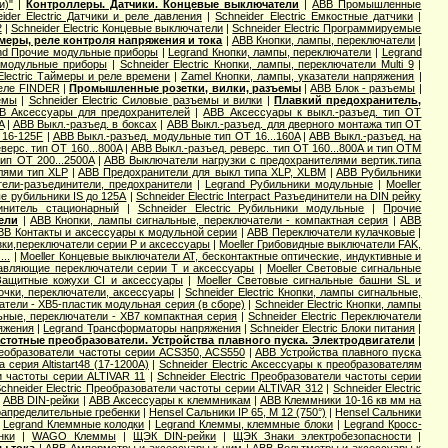
и)"
|
Контроллеры. Датчики. Концевые выключатели
|
ABB Промышленные
ider Electric Датчики и реле давления
|
Schneider Electric Емкостные датчики
|
2
|
Schneider Electric Концевые выключатели
|
Schneider Electric Программируемые
меры, реле контроля напряжения и тока
|
ABB Кнопки, лампы, переключатели
|
nd Прочие модульные приборы
|
Legrand Кнопки, лампы, переключатели
|
Legrand
е модульные приборы
|
Schneider Electric Кнопки, лампы, переключатели Multi 9
|
Electric Таймеры и реле времени
|
Zamel Кнопки, лампы, указатели напряжения
|
еле FINDER
|
Промышленные розетки, вилки, разъемы
|
ABB Блок - разъемы
|
емы
|
Schneider Electric Силовые разъемы и вилки
|
Плавкий предохранитель,
B Аксессуары для предохранителей
|
ABB Аксессуары к выкл.-разъед. тип OT
A
|
ABB Выкл.-разъед. в боксах
|
ABB Выкл.-разъед. для дверного монтажа тип OT
 16-125F
|
ABB Выкл.-разъед. модульные тип OT 16...160A
|
ABB Выкл.-разъед. на
верс. тип OT 160...800A
|
ABB Выкл.-разъед. реверс. тип OT 160...800A и тип OTМ
ип OT 200...2500A
|
ABB Выключатели нагрузки с предохранителями вертик.типа
лями тип XLP
|
ABB Предохранители для выкл типа XLP, XLBM
|
ABB Рубильники
ели-разъединители, предохранители
|
Legrand Рубильники модульные
|
Moeller
е рубильники IS до 125А
|
Schneider Electric Interpact Разъединители на DIN рейку
динитель стационарный
|
Schneider Electric Рубильники модульные
|
Прочие
ели
|
ABB Кнопки, лампы сигнальные, переключатели - компактная серия
|
ABB
BB Контакты и аксессуары к модульной серии
|
ABB Переключатели кулачковые
|
зки,переключатели серии P и аксессуары
|
Moeller Грибовидные выключатели FAK,
..
|
Moeller Концевые выключатели AT, бесконтактные оптические, индуктивные и
равляющие переключатели серии T и аксессуары
|
Moeller Световые сигнальные
 Защитные кожухи CI и аксессуары
|
Moeller Световые сигнальные башни SL и
мпочки, переключатели, аксессуары
|
Schneider Electric Кнопки, лампы сигнальные,
чатели - XB5-пластик модульная серия (в сборе)
|
Schneider Electric Кнопки, лампы
льные, переключатели - XB7 компактная серия
|
Schneider Electric Переключатели
яжения
|
Legrand Трансформаторы напряжения
|
Schneider Electric Блоки питания
|
стотные преобразователи. Устройства плавного пуска. Электродвигатели
|
еобразователи частоты серии ACS350, ACS550
|
ABB Устройства плавного пуска
а серия Altistart48 (17-1200А)
|
Schneider Electric Аксессуары к преобразователям
ли частоты серии ALTIVAR 11
|
Schneider Electric Преобразователи частоты серии
chneider Electric Преобразователи частоты серии ALTIVAR 312
|
Schneider Electric
|
ABB DIN-рейки
|
ABB Аксессуары к клеммникам
|
ABB Клеммники 10-16 кв мм на
апределительные гребенки
|
Hensel Cальники IP 65, M 12 (750°)
|
Hensel Сальники
|
Legrand Клеммные колодки
|
Legrand Клеммы, клеммные блоки
|
Legrand Кросс-
нки
|
WAGO Клеммы
|
ЩЭК DIN-рейки
|
ЩЭК Знаки электробезопасности
|