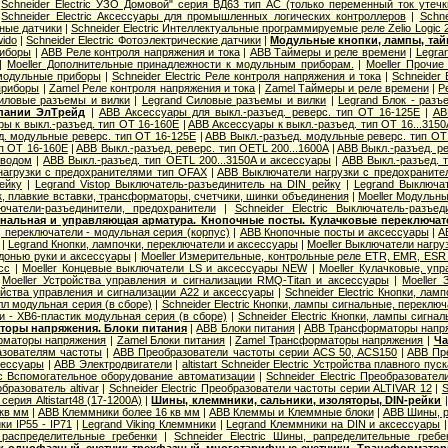
|
Schneider Electric УЗО Домовой" серия ВД63 тип АС (только переменный ток утечк
|
Schneider Electric Аксессуары для промышленных логических контроллеров
|
Schne
вные датчики
|
Schneider Electric Интеллектуальные программируемые реле Zelio Logic 
wido
|
Schneider Electric Фотоэлектрические датчики
|
Модульные кнопки, лампы, тай
риборы
|
ABB Реле контроля напряжения и тока
|
ABB Таймеры и реле времени
|
Legra
|
Moeller Дополнительные принадлежности к модульным приборам.
|
Moeller Прочи
 модульные приборы
|
Schneider Electric Реле контроля напряжения и тока
|
Schneider 
приборы
|
Zamel Реле контроля напряжения и тока
|
Zamel Таймеры и реле времени
|
Р
иловые разъемы и вилки
|
Legrand Cиловые разъемы и вилки
|
Legrand Блок - разъ
пании ЭлТрейд
|
ABB Аксессуары для выкл.-разъед. реверс. тип OT 16-125E
|
AB
ы к выкл.-разъед. тип OT 16-160E
|
ABB Аксессуары к выкл.-разъед. тип OT 16...3150
д. модульные реверс. тип OT 16-125E
|
ABB Выкл.-разъед. модульные реверс. тип OT
ип OT 16-160E
|
ABB Выкл.-разъед. реверс. тип OETL 200...1600A
|
ABB Выкл.-разъед. ре
иводом
|
ABB Выкл.-разъед. тип OETL 200...3150A и аксессуары
|
ABB Выкл.-разъед. т
агрузки с предохранителями тип OFAX
|
ABB Выключатели нагрузки с предохраните
ейку
|
Legrand Vistop Выключатель-разъединитель на DIN рейку
|
Legrand Выключат
к, плавкие вставки, трансформаторы, счетчики, шинки объединения
|
Moeller Модульны
лючатели-разъединители, предохранители
|
Schneider Electric Выключатель-разъе
нальная и управляющая арматура. Кнопочные посты. Кулачковые переключат
 переключатели - модульная серия (корпус)
|
ABB Кнопочные посты и аксессуары
|
A
|
Legrand Кнопки, лампочки, переключатели и аксессуары
|
Moeller Выключатели нагру
донью руки и аксессуары
|
Moeller Измерительные, контрольные реле ETR, EMR, ESR .
сс
|
Moeller Концевые выключатели LS и аксессуары NEW
|
Moeller Кулачковые, уп
|
Moeller Устройства управления и сигнализации RMQ-Titan и аксессуары
|
Moeller
ойства управления и сигнализации А22 и аксессуары
|
Schneider Electric Кнопки, ла
лл модульная серия (в сборе)
|
Schneider Electric Кнопки, лампы сигнальные, переклю
и - XB6-пластик модульная серия (в сборе)
|
Schneider Electric Кнопки, лампы сигна
оры напряжения. Блоки питания
|
ABB Блоки питания
|
ABB Трансформаторы напр
орматоры напряжения
|
Zamel Блоки питания
|
Zamel Трансформаторы напряжения
|
Ча
азователям частоты
|
ABB Преобразователи частоты серии ACS 50, ACS150
|
ABB Пр
сессуары
|
ABB Электродвигатели
|
altistart Schneider Electric Устройства плавного пуск
ric Вспомогательное оборудование автоматизации
|
Schneider Electric Преобразовате
бразователь altivar
|
Schneider Electric Преобразователи частоты серии ALTIVAR 12
|
S
серия Altistart48 (17-1200А)
|
Шины, клеммники, сальники, изоляторы, DIN-рейки
 кв мм
|
ABB Клеммники более 16 кв мм
|
ABB Клеммы и Клеммные блоки
|
ABB Шины, р
ки IP55 - IP71
|
Legrand Viking Клеммники
|
Legrand Клеммники на DIN и аксессуары
распределительные гребенки
|
Schneider Electric Шины, рапределительные гребе