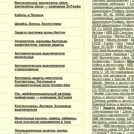
(медные шинопроводы)
|
С
Вентиляторы: вентилятор silent,
(непрямая нейтраль)
|
Се
вентилятор decor — компании ЭлТрейд
(алюминивые шинопровод
Шинопровод Pogliano (ал
Серия ВХ AL 4000A Шино
Кабель и Провод
(алюминивые шинопровод
Шинопровод Pogliano (ме
Шкафы, Боксы, Аксессуары
2500A Шинопровод Poglian
ВХ Cu 5000A Шинопровод 
Защита протечки воды Нептун
Акторы
|
ABB EIB Сенсоры
EIB Сенсоры
|
Merten EIB 
|
Berker
|
Bticino Axolute
|
Bt
Удлинители, разъемы бытовые,
FEDE
|
Fontini
|
Gira
|
Hamil
разветвители, панели защиты
Basic 55 (BJB)
|
АВВ Busch 
SSS Siedl Вызывные панел
Автоматические выключатели
присутствия, дымовые
|
Та
модульные
S&P Вентиляторы, silent 3
Конвекторы
|
Провод
|
Шка
Unibox и аксессуары
|
ABB 
Автоматические выключатели
нижние, цоколи
|
ABB Аксес
стационарные
типа U, UK (встраиваемые
Боксы для автоматов, сче
Автоматы защиты двигателя.
Аксессуары к боксам Mi I
Контакторы. Тепловые и
Atlantic, Marina и аксессуа
промежуточные реле moeller dilm
Moeller Промышленные рас
CS (IP55) и аксессуары
|
M
|
Moeller Система распред
Узо, дифференциальный автомат,
Боксы и аксессуары
|
Sch
дифавтомат — компании ЭлТрейд
Сборные шкафы и аксесс
Домовой Боксы и аксессу
Контроллеры. Датчики. Концевые
IP54
|
Защита протечки
выключатели
электроарматура
|
Zamel 
теплового расцепителя)
|
A
Модульные кнопки, лампы, таймеры,
ABB Автоматы серии S20
реле контроля напряжения и тока
Автоматы серии S280 хар 
хар С
|
ABB Автоматы сери
Автоматы серии DX 6kA ха
Промышленные розетки, вилки,
СТАНДАРТ 6kA хар C
|
Leg