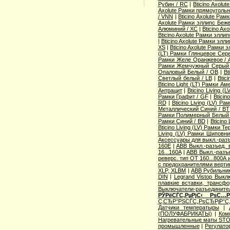
Рубин / RC
|
Bticino Axol
Axolute Рамки прямоугольн
/ VNN
|
Bticino Axolute Ра
Axolute Рамки эллипс Беж
Алюминий / XC
|
Bticino Ax
Bticino Axolute Рамки элли
|
Bticino Axolute Рамки элл
XS
|
Bticino Axolute Рамки 
(LT) Рамки Глянцевое Сере
Рамки Желе Оранжевое / 
Рамки Жемчужный Серый
Опаловый Белый / OB
|
Bt
Светлый белый / LB
|
Btic
Bticino Light (LT) Рамки А
Антрацит
|
Bticino Living 
Рамки Графит / GF
|
Bticin
RD
|
Bticino Living (LV) 
Металлический Синий / BT
Рамки Полимерный Белый 
Рамки Синий / BD
|
Bticino
Bticino Living (LV) Рамки Т
Living (LV) Рамки Шиповн
Аксессуары для выкл.-разъ
160E
|
ABB Выкл.-разъед. 
16...160A
|
ABB Выкл.-разъе
реверс. тип OT 160...800A
с предохранителями верти
XLP, XLBM
|
ABB Рубильни
DIN
|
Legrand Vistop Выкл
плавкие вставки, трансф
Выключатели-разъедините
РЎРёСЃС‚РµРјС‹ РѕС…
С‚СЂР°РЅСЃС„РѕСЂРјР°С
Датчики температыры
|
(ПОЛУФАБРИКАТЫ)
|
Ком
Нагревательные маты STO
промышленные
|
Регулат