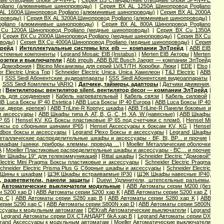
ные отводные блоки 3P+N+PE
|
Серия ВS Стандартные отводные блоки 3P+N+PE
gliano (алюминивые шинопроводы)
|
Серия ВХ AL 1250A Шинопровод Pogliano
AL 1600A Шинопровод Pogliano (алюминивые шинопроводы)
|
Серия ВХ AL 2000A
проводы)
|
Серия ВХ AL 3200A Шинопровод Pogliano (алюминивые шинопроводы)
|
gliano (алюминивые шинопроводы)
|
Серия ВХ AL 800A Шинопровод Pogliano
Cu 1200A Шинопровод Pogliano (медные шинопроводы)
|
Серия ВХ Cu 1350A
|
Серия ВХ Cu 2000A Шинопровод Pogliano (медные шинопроводы)
|
Серия ВХ Cu
оводы)
|
Серия ВХ Cu 4000A Шинопровод Pogliano (медные шинопроводы)
|
Серия
Трейд
|
Интеллектуальные системы knx eib — компании ЭлТрейд
|
ABB EIB
Системные компоненты
|
Legrand Mosaic ЕIB (Instabus)
|
Merten EIB Акторы
|
Merten
озетки и выключатели
|
Abb impuls, АВВ BJE Busch Jaeger — компании ЭлТрейд
и Домофония
|
Bticino Механизмы для серий LV/LT/TH, Коробки, Люки
|
EDE
|
Elso
|
r Electric Unica Top
|
Schneider Electric Unica, Unica Хамелеон
|
T&J Electric
|
АВВ
ы
|
SSS Siedl Абонентские аудиоаппараты
|
SSS Siedl Абонентские видеоаппараты
|
|
SSS Siedl Комплекты VARIO
|
Датчики, таймеры, адапторы
|
Датчики движения,
и
|
Вентиляторы: вентилятор silent, вентилятор decor — компании ЭлТрейд
|
ль для соединения
|
Кабель нагревательный
|
Кабель связи
|
Кабель силовой
|
B Luca Боксы IP 40 Estetica
|
ABB Luca Боксы IP 40 Europa
|
ABB Luca Боксы IP 40
и, двери, крепеж)
|
ABB TriLine-R Корпус шкафа
|
ABB TriLine-R Панели боковые и
и аксессуары
|
ABB Шкафы типа A, AT, B, G, C, H, XA, W (навесные)
|
ABB Шкафы
P 65
|
Hensel KV, KG Боксы пластиковые IP 65 под счетчики с пломб.
|
Hensel Mi
оксы со сборными шинами IP65
|
Hensel Аксессуары к боксам KV, KG
|
Hensel
dbox боксы и аксессуары
|
Legrand Plexo Боксы и аксессуары
|
Legrand Шкафы
Металлические распределительные шкафы и аксессуары - BF, BI, BP... и прочие
|
 шкафам (шинки, приборы, клеммы, провода …)
|
Moeller Металлические оболочки
А
|
Moeller Пластиковые распределительные шкафы и аксессуары - BC… и прочие
ler Шкафы 19'' для телекоммуникаций
|
Rittal шкафы
|
Schneider Electric "Домовой"
Electric Mini Pragma Боксы пластиковые и аксессуары
|
Schneider Electric Pragma
chneider Electric Prisma Plus G Сборные шкафы и аксессуары
|
Schneider Electric
Шины к шкафам
|
ЩЭК Шкафы встраиваемые IP30
|
ЩЭК Шкафы навесные IP40,
 разветвители, панели защиты
|
Duewi Удлинители, штепсельные разъемы,
|
Автоматические выключатели модульные
|
ABB Автоматы серии M200 (без
и S200 хар D
|
ABB Автоматы серии S200 хар K
|
ABB Автоматы серии S200 хар Z
|
ар С
|
ABB Автоматы серии S280 хар B
|
ABB Автоматы серии S280 хар K
|
ABB
ерии S290 хар С
|
ABB Автоматы серии S800N хар D
|
ABB Автоматы серии S800N
ссуары к модульным автоматам
|
DEKraft Автоматические выключатели
|
Legrand
|
Legrand Автоматы серии DX СТАНДАРТ 6kA хар B
|
Legrand Автоматы серии DX
rand Аксессуары к модульным автоматам
|
Moeller Автоматические выключатели