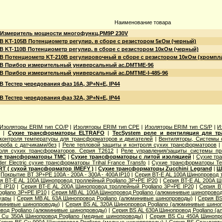
Наименование товара
 Измеритель мощности многофункц.PM9P 230V
B KT-105B Потенциометр регулир. в сборе с резистором 5кОм (черный)
B KT-110B Потенциометр регулир. в сборе с резистором 10кОм (черный)
B Потенциометр KT-210B регулировочный в сборе с резистором 10кОм (хромпла
B Прибор измерительный универсальный ac.DMTME-96
B Прибор измерительный универсальный ac.DMTME-I-485-96
B Тестер чередования фаз 16А, 3P+N+E, IP44
B Тестер чередования фаз 32А, 3P+N+E, IP44
Изоляторы ERIM тип CO/P
|
Изоляторы ERIM тип CPE
|
Изоляторы ERIM тип CS/P
|
И
|
Сухие трансформаторы ELTRAFO
|
TecSystem реле и вентиляция для т
контроля температуры для трансформаторов и двигателей
|
Вентиляторы, Системы
роба с датчиками/без
|
Реле тепловой защиты и контроля сухих трансформаторов
оля сухих трансформаторов. Серия T2612
|
Реле управления/защиты системы пр
е трансформаторы TMC
|
Сухие трансформаторы с литой изоляцией
|
Сухие тр
der Electric cухие трансформаторы Trihal France Transfo
|
Сухие трансформаторы Te
T ( сухой трансформатор IMEFY )
|
Сухие трансформаторы Zucchini Legrand
|
Ш
|
Покрытие BT 3P+PE 100A - 200A - 300A - 400A IP10
|
Серия BT-E AL 100A Шинопровод 
я BT-E AL 100A Шинопровод троллейный Pogliano 3P+PE IP20
|
Серия BT-E AL 200A Ш
E IP10
|
Серия BT-E AL 200A Шинопровод троллейный Pogliano 3P+PE IP20
|
Серия B
gliano 3P+PE IP10
|
Серия MB AL 100A Шинопровод Pogliano (алюминивые шинопрово
уары
|
Серия MB AL 63A Шинопровод Pogliano (алюминивые шинопроводы)
|
Серия ВS
юминивые шинопроводы)
|
Серия ВS AL 320A Шинопровод Pogliano (алюминивые шино
вод Pogliano (алюминивые шинопроводы)
|
Серия ВS AL 630A Шинопровод Pogliano (
 Cu 350A Шинопровод Pogliano (медные шинопроводы)
|
Серия ВS Cu 450A Шинопро