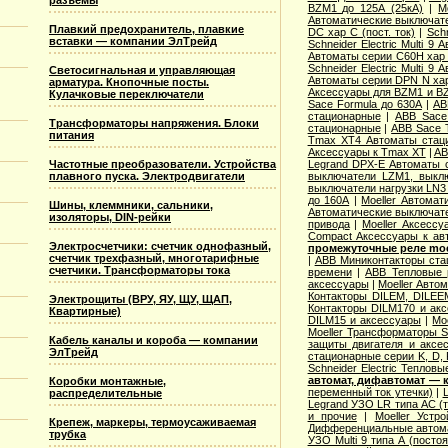
разъемы
BZM1 до 125А (25кА)
|
M
Автоматические выключател
Плавкий предохранитель, плавкие
DC хар C (пост. ток)
|
Sch
вставки — компании ЭлТрейд
Schneider Electric Multi 
Автоматы серии C60H хар
Schneider Electric Multi 
Светосигнальная и управляющая
Автоматы серии DPN N ха
арматура. Кнопочные посты.
Аксессуары для BZM1 и B
Кулачковые переключатели
Sace Formula до 630А
|
AB
стационарные
|
ABB Sace
Трансформаторы напряжения. Блоки
стационарные
|
ABB Sace 
питания
Tmax XT4 Автоматы стац
Аксессуары к Tmax XT
|
AB
Частотные преобразователи. Устройства
Legrand DPX-E Автоматы 
плавного пуска. Электродвигатели
выключатели LZM1, выкл
выключатели нагрузки LN3
до 160А
|
Moeller Автома
Шины, клеммники, сальники,
Автоматические выключате
изоляторы, DIN-рейки
привода
|
Moeller Аксесс
Compact Аксессуары к ав
Электросчетчики: счетчик однофазный,
промежуточные реле moel
счетчик трехфазный, многотарифные
|
ABB Миниконтакторы ста
счетчики. Трансформаторы тока
времени
|
ABB Тепловые р
аксессуары
|
Moeller Авто
Контакторы DILEM, DILEE
Электрощиты (ВРУ, ЯУ, ЩУ, ЩАП,
Контакторы DILM170 и ак
Квартирные)
DILM15 и аксессуары
|
Mo
Moeller Трансформаторы S
Кабель каналы и короба — компании
защиты двигателя и аксе
ЭлТрейд
стационарные серии K, D, 
Schneider Electric Теплов
автомат, дифавтомат —
Коробки монтажные,
переменный ток утечки)
|
распределительные
Legrand УЗО LR типа АС (т
и прочие
|
Moeller Устр
Крепеж, маркеры, термоусаживаемая
Дифференциальные автомат
трубка
УЗО Multi 9 типа А (посто