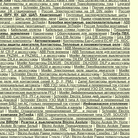
ы тока
|
ABB Амперметры и аксессуары к ним
|
ABB Вольтметры и аксессуары к
nd Амперметры и аксессуары к ним
|
Legrand Трансформаторы тока
|
Legrand
ссуары к ним
|
Schneider Electric Трансформаторы тока
|
Прочие измерительные
чики 1Ф стационарные
|
Россия Электросчетчики на 1Ф DIN рейку
|
Россия
ы (ВРУ, ЯУ, ЩУ, ЩАП, Квартирные)
|
Групповые распределительные щиты
|
лючения
|
Щиты для квартиры, дачи
|
Щиты учета
|
Ящики управления двигателем
legrand — компании ЭлТрейд
|
Коробки монтажные, распределительные
|
ABB
и установочные (монтажные) — компании ЭлТрейд
|
Россия Коробки монтажные
|
иалы
|
Кабельная оплетка
|
Кабельные стяжки (хомуты)
|
Маркеры
|
Площадки
жимы, заземление
|
Наконечники
|
Оборудование для заземления
|
Труба ПВХ,
ABB EIB Системные компоненты
|
Gira EIB Акторы
|
Gira EIB Сенсоры
|
Gira EIB
стемные компоненты
|
Автоматизация
|
Контроллеры EasyControl EC4P, PS, XIOC;
аты защиты двигателя. Контакторы. Тепловые и промежуточные реле
|
ABB
стационарные тип A и AF и аксессуары
|
ABB Миниконтакторы стационарные типа
M, CR-P и аксессуары
|
ABB Реле времени
|
ABB Тепловые реле для контакторов
оме PKZM4... и PKZM01...) и аксессуары
|
Moeller Автоматические выключатели
торы DILA и аксессуары
|
Moeller Контакторы DILEM, DILEEM и аксессуары; реле
ксессуары
|
Moeller Контакторы DILM185 - DILM1600 - DILH2000, DILP и аксессуары
 Контакторы DILM80 - DILM150 и аксессуары
|
Moeller Преобразователи частоты
|
, DT, UT и аксессуары
|
Moeller Электронные реле защиты двигателя
|
Moeller
суары
|
Schneider Electric Контакторы модульные и аксессуары
|
Schneider Electric
аксессуары.
|
Schneider Electric Многофункциональные устройства управления и
вые реле для контакторов серий K, D, F, PMU.
|
Zamel Контакторы модульные и
еренциальные автоматы
|
ABB УЗО типа А (постояный и переменный ток утечки)
 типа А (постоянный и переменный ток утечки)
|
Legrand УЗО DX типа АС (только
автоматические выключатели PFL4
|
Moeller Дифференциальные автоматические
о отключения PF6, PF7 и прочие
|
Schneider Electric Блоки диф.защиты
|
Schneider
ты Домовой
|
Schneider Electric УЗО Multi 9 типа А (постоянный и переменный ток
серия ВД63 тип АС (только переменный ток утечки)
|
Инфракрасное отопление
|
каналы
|
SE Короба и каналы
|
ДКС Короба и каналы
|
Экопласт Короба и каналы
|
ки)
|
Moeller Ограничители перенапряжения SP… и прочие
|
Schneider Electric
 компании ЭлТрейд
|
ABB Ограничитель перенапряжения типа OVR, SOUOVR
|
прочие
|
Schneider Electric Ограничители перенапряжения (разрядники)
|
ели BIRONI
|
Розетки и выключатели Bticino Axolute
|
Bticino Axolute My Home
|
o Axolute Вставки Белый
|
Bticino Axolute Принадлежности
|
Bticino Axolute Рамки
рямоугольные Белый мрамор Каррара / RMC
|
Bticino Axolute Рамки прямоугольные
кло / VZS
|
Bticino Axolute Рамки прямоугольные Жемчужное Серебро / SA
|
Bticino
e Рамки прямоугольные Матовое Стекло / VSA
|
Bticino Axolute Рамки прямоугольные