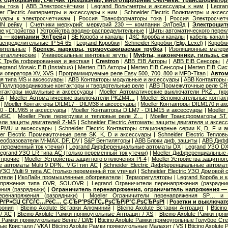
ик однофазный, счетчик трехфазный, многотарифные счетчики. Трансформатор
ы тока
|
ABB Электросчётчики
|
Legrand Вольтметры и аксессуары к ним
|
Legra
er Electric Амперметры и аксессуары к ним
|
Schneider Electric Вольтметры и аксе
уары к электросчетчикам
|
Россия Трансформаторы тока
|
Россия Электросчет
IN рейку
|
Счетчики меркурий: меркурий 230 — компании ЭлТрейд
|
Электрощит
е устройства
|
Устройства вводно-распределительные
|
Щиты автоматического перек
ба — компании ЭлТрейд
|
SE Короба и каналы
|
ДКС Короба и каналы
|
кабель канал 
распределительные IP 54-65
|
Legrand Коробки
|
Schneider Коробки (Eljo, Lexel)
|
Коробк
лительные
|
Крепеж, маркеры, термоусаживаемая трубка
|
Изоляционные матер
еталлические
|
Универсальные винтовые жгуты
|
Муфты, наконечники, гильзы, с
 Труба гофрированная и жесткая
|
Crestron
|
ABB EIB Акторы
|
ABB EIB Сенсоры
|
egrand Mosaic ЕIB (Instabus)
|
Merten EIB Акторы
|
Merten EIB Сенсоры
|
Merten EIB Си
и оператора XV, XVS
|
Программируемые реле Easy 500, 700, 800 и MFD-Titan
|
Автом
я типа MS и аксессуары
|
ABB Контакторы модульные и аксессуары
|
ABB Контакторы 
Полупроводниковые контакторы и твердотельные реле
|
ABB Промежуточные реле CR-
нтакторы модульные и аксессуары
|
Moeller Автоматические выключатели PKZ... (кр
6А
|
Moeller Автоматические выключатели PKZM4…
|
Moeller Вспомогательные контак
|
Moeller Контакторы DILM17 - DILM38 и аксессуары
|
Moeller Контакторы DILM170 и а
40 - DILM65 и аксессуары
|
Moeller Контакторы DILM7 - DILM15 и аксессуары
|
Moeller
 MSC
|
Moeller Реле перегрузки и тепловые реле Z…
|
Moeller Трансформаторы ST
ели защиты двигателей Z-MS
|
Schneider Electric Автоматы защиты двигателя и аксес
 PMU и аксессуары
|
Schneider Electric Контакторы стационарные серии K, D, F и 
der Electric Промежуточные реле SK, K, D и аксессуары
|
Schneider Electric Тепло
еобразователи M-MAX, DF, DV
|
S&P Вентиляторы
|
ABB Блоки диф. защиты
|
ABB Дифф
 переменный ток утечки)
|
Legrand Дифференциальные автоматы DX
|
Legrand УЗО DX
egrand УЗО LR типа АС (только переменный ток утечки)
|
Moeller Дифференциальные 
 прочие
|
Moeller Устройства защитного отключения PF4
|
Moeller Устройства защитног
 автоматы Multi 9 DPN.. VIGI тип AС
|
Schneider Electric Дифференциальные автома
c УЗО Multi 9 типа АС (только переменный ток утечки)
|
Schneider Electric УЗО Домовой 
атели
|
ИкоЛайн промышленные обогреватели
|
Терморегуляторы
|
Legrand Короба и 
апряжения типа OVR, SOUOVR
|
Legrand Ограничители перенапряжения (разрядни
ния (разрядники)
|
Ограничитель перенапряжения, ограничитель напряжения —
еренапряжения (разрядники)
|
Moeller Ограничители перенапряжения SP… и 
 РґР»СЏ СЃСѓС…РёС… С‚СЂР°РЅСЃС„РѕСЂРјР°С‚РѕСЂРѕРІ
|
Розетки и выключат
фония
|
Bticino Axolute Вставки Алюминий
|
Bticino Axolute Вставки Антрацит
|
Bticin
/ XC
|
Bticino Axolute Рамки прямоугольные Антрацит / XS
|
Bticino Axolute Рамки п
te Рамки прямоугольные Венге / LWE
|
Bticino Axolute Рамки прямоугольные Голубое Сте
ые Кристалл / VKA
|
Bticino Axolute Рамки прямоугольные Малахит / VS
|
Bticino Axolut