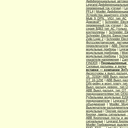
Дифференциальные автома
Legrand Дифференциальные
переменный ток утечки)
|
Le
PFL4
|
Moeller Дифференциа
Устройства защитного откл
Multi 9 DPN.. VIGI тип AС
Домовой""
|
Schneider Elec
переменный ток утечки)
|
Sc
серия ВД63 тип АС (только
контроллеры
|
Schneider E
Schneider Electric Емкостны
Zelio Logic 2
|
Schneider Ele
Фотоэлектрические датчик
переключатели
|
ABB Прочи
модульные приборы
|
Legra
модульным приборам.
|
Moe
модульные приборы
|
Schne
указатели напряжения
|
Zam
FINDER
|
Промышленные р
Cиловые разъемы и вилки
вставки — компании ЭлТ
Аксессуары к выкл.-разъед.
16...3150A
|
ABB Выкл.-разъе
OT 16-125E
|
ABB Выкл.-раз
DIN-рейку и монт. плату ти
Выкл.-разъед. реверс. тип 
ABB Выкл.-разъед. тип OT 2
предохранителями тип OFA
Рубильники модульные E200
предохранители
|
Legrand 
объединения
|
Moeller Мо
Выключатели-разъединители
модульные
|
Прочие разъед
Кнопки, лампы сигнальные, 
ABB Кнопочные посты и ак
сигнальные
|
Legrand Кнопк
Moeller Грибовидные выклю
EMR, ESR ...
|
Moeller Конц