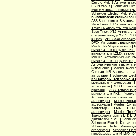
Electric Multi 9 Автоматы с
C60N хар B
|
Schneider Elec
Multi 9 Автоматы серии DPN
Schneider Electric Multi 9
выключатели стационарн
ABB Sace Isomax S Автома
Sace Tmax T3 Автоматы ст
Tmax T6 Автоматы стацион
Sace Tmax XT2 Автоматы с
стационарные до 250А
|
ABB
к Tmax
|
ABB Sace Аксессуа
DPX-I Автоматы стационар
Moeller NZM диагностика
|
M
выключатели нагрузки LN1 
выключатели LZM3, выключа
Moeller Автоматические 
выключатели нагрузки N2,
Автоматические выключате
исполнение
|
Moeller Аксе
Compact NB Автоматы ста
автоматам
|
Schneider Ele
Контакторы. Тепловые и 
модульные и аксессуары
аксессуары
|
ABB Полупров
времени
|
ABB Тепловые р
выключатели PKZ... (кроме 
Автоматические выключат
аксессуары
|
Moeller Конт
аксессуары
|
Moeller Конт
Контакторы DILM40 - DILM
аксессуары
|
Moeller Прео
Трансформаторы ST, DT, U
двигателей Z-MS
|
Schneid
Schneider Electric Контак
Schneider Electric Многоф
аксессуары
|
Schneider Elec
преобразователи M-MAX, D