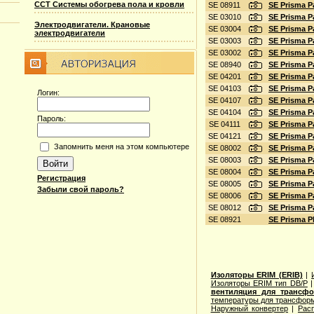
ССТ Системы обогрева пола и кровли
SE 08911
SE Prisma 
SE 03010
SE Prisma 
Электродвигатели. Крановые
SE 03004
SE Prisma P
электродвигатели
SE 03003
SE Prisma 
SE 03002
SE Prisma 
SE 08940
SE Prisma P
SE 04201
SE Prisma 
SE 04103
SE Prisma 
Логин:
SE 04107
SE Prisma 
SE 04104
SE Prisma 
Пароль:
SE 04111
SE Prisma 
SE 04121
SE Prisma 
Запомнить меня на этом компьютере
SE 08002
SE Prisma 
SE 08003
SE Prisma 
SE 08004
SE Prisma 
Регистрация
SE 08005
SE Prisma 
Забыли свой пароль?
SE 08006
SE Prisma 
SE 08012
SE Prisma 
SE 08921
SE Prisma 
Изоляторы ERIM (ERIB)
|
Изоляторы ERIM тип DB/P
вентиляция для трансф
температуры для трансформ
Наружный конвертер
|
Рас