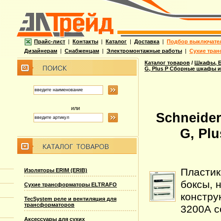
Прайс-лист
|
Контакты
|
Каталог
|
Доставка
|
Подбор выключате
Дизайнерам
|
Снабженцам
|
Электромонтажные работы
|
Сухие тран
Каталог товаров
/
Шкафы, Б
G, Plus P Сборные шкафы и
или
Schneider
G, Pl
Пластик
Изоляторы ERIM (ERIB)
боксы, 
Сухие трансформаторы ELTRAFO
конструк
TecSystem реле и вентиляция для
трансформаторов
3200А с
Аксессуары для сухих