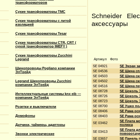
трансформаторов
Сухие трансформаторы TMC
Schneider El
Сухие трансформаторы с литой
аксессуары
изоляцией
Сухие трансформаторы Tesar
Сухие трансформаторы CTR, CRT (
сухой трансформатор IMEFY )
Сухие трансформаторы Zucchini
Артикул
Фото
Legrand
SE 04921
SE Экран з
Шинопроводы Pogliano компании
SE 04536
SE Шина сп
ЭлТрейд
SE 04503
SE Шина си
SE 04502
SE Шина сил
Legrand Шинопроводы Zucchini
компании ЭлТрейд
SE 04516
SE Шина п
SE 08728
SE Цоколь 
Интеллектуальные системы knx eib —
SE 08726
SE Цоколь 
компании ЭлТрейд
SE 08723
SE Цоколь 
SE 08700
SE Ушко по
Розетки и выключатели
SE 08406
SE Рама ос
Домофоны
SE 08403
SE Рама ос
SE Плата м
SE 03462
полюса
Датчики, таймеры, адапторы
SE Плата дл
SE 03413
поворот.ру
Звонки электрические
SE 03657
SE Панель 