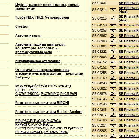
SE 04031
SE Prisma P
Муфты, наконечники, гильзы, сжимы,
SE Prisma 
заземление
SE 04214
(4шт)
SE Prisma 
Труба ПВХ, ПНД, Металлорукав
SE 04215
(4шт)
SE 04158
SE Prisma P
Crestron
SE 04257
SE Prisma 
Автоматизация
SE 08867
SE Prisma 
SE 08903
SE Prisma 
Автоматы защиты двигателя.
SE 08904
SE Prisma 
Контакторы. Тепловые и
SE 03221
SE Prisma 
промежуточные реле
SE 08803
SE Prisma P
Инфракрасное отопление
SE 04152
SE Prisma 
SE 04151
SE Prisma 
Ограничитель перенапряжения,
SE 04255
SE Prisma P
ограничитель напряжения — компании
ЭлТрейд
SE 04150
SE Prisma P
SE 04243
SE Prisma 
РђРєСЃРµСЃСЃСѓР°СЂС‹ РґР»СЏ
SE 08822
SE Prisma 
СЃСѓС…РёС…
SE 08878
SE Prisma P
С‚СЂР°РЅСЃС„РѕСЂРјР°С‚РѕСЂРѕРІ
SE 04145
SE Prisma 
Розетки и выключатели BIRONI
SE 04146
SE Prisma 
SE 04206
SE Prisma 
Розетки и выключатели Bticino Axolute
SE 08817
SE Prisma P
SE 04108
SE Prisma 
Р’РµРЅС‚РёР»СЏС‚РѕСЂС‹,
РЎРёСЃС‚РµРјС‹ РѕС…
SE 03214
SE Prisma 
Р»Р°Р¶РґРµРЅРёСЏ, РїРѕРІС‹С€РµРЅРёРµ
SE 03205
SE Prisma 
РјРѕС‰РЅРѕСЃС‚Рё +25% +40%
SE 08879
SE Prisma 