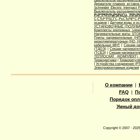
Держатели плавких вставок
Schneider Electric Interpac
Выключатель-разъединител
Р»Р°Р¶РґРµРЅРёСЏ, РїРѕ
С‚СЂР°РЅСЃС„РѕСЂРјР°С‚
осадков
|
Датчики воды и о
УСТАНОВОЧНЫЕ (ПОЛУФА
Комплекты крепежных элем
Нагревательные маты STO
Плиты нагревательные (НП
низкотемпературные (НО, Н
кабельные МНТ
|
Секции н
(ТДОЭ)
|
Секции нагреват
(ТСБЭ)
|
Секции нагревате
ТЕПЛОСКАТ (КОМПЛЕКТ)
Термодатчики
|
Терморегуля
|
Устройства соединения (
Электромонтажные изделия
О компании
|
FAQ
|
П
Порядок опл
Умный до
Copyright © 2007 - 20