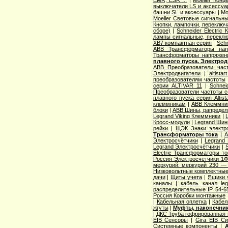
выключатели LS и аксессу
башни SL и аксессуары
|
Mo
Moeller Световые сигнальн
Кнопки, лампочки, переключ
сборе)
|
Schneider Electri
лампы сигнальные, переклю
XB7 компактная серия
|
Schn
ABB Трансформаторы нап
Трансформаторы напряжен
плавного пуска. Электро
ABB Преобразователи час
Электродвигатели
|
altista
преобразователям частоты
серии ALTIVAR 11
|
Schnei
Преобразователи частоты с
плавного пуска серия Altist
клеммникам
|
ABB Клеммник
блоки
|
ABB Шины, рапредел
Legrand Viking Клеммники
|
Кросс-модули
|
Legrand Шин
рейки
|
ЩЭК Знаки электро
Трансформаторы тока
|
A
Электросчётчики
|
Legrand
Legrand Электросчётчики
|
Electric Трансформаторы то
Россия Электросчетчики 1Ф
меркурий: меркурий 230 —
Низковольтные комплектные
дачи
|
Щиты учета
|
Ящики 
каналы
|
кабель канал l
распределительные IP 54-6
Россия Коробки монтажные
|
Кабельная оплетка
|
Кабел
жгуты
|
Муфты, наконечник
|
ДКС Труба гофрированная 
EIB Сенсоры
|
Gira EIB С
Системные компоненты
|