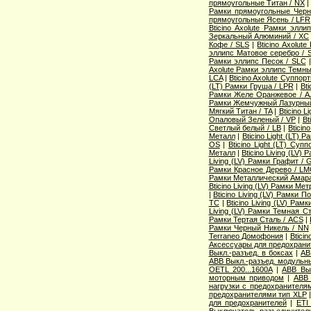
прямоугольные Титан / NX
Рамки прямоугольные Черн
прямоугольные Ясень / LFR
Bticino Axolute Рамки элл
Зеркальный Алюминий / XC
Кофе / SLS
|
Bticino Axolut
эллипс Матовое серебро / 
Рамки эллипс Песок / SLC
Axolute Рамки эллипс Темны
LCA
|
Bticino Axolute Суппор
(LT) Рамки Груша / LPR
|
Bti
Рамки Желе Оранжевое / A
Рамки Жемчужный Лазурный
Мягкий Титан / TA
|
Bticino 
Опаловый Зеленый / VP
|
Bt
Светлый белый / LB
|
Bticin
Металл
|
Bticino Light (LT) 
OS
|
Bticino Light (LT) Суп
Металл
|
Bticino Living (LV
Living (LV) Рамки Графит / 
Рамки Красное Дерево / L
Рамки Металлический Амара
Bticino Living (LV) Рамки Ме
|
Bticino Living (LV) Рамки 
TC
|
Bticino Living (LV) Ра
Living (LV) Рамки Темная С
Рамки Тертая Сталь / ACS
|
Рамки Черный Никель / NN
Terraneo Домофония
|
Btici
Аксессуары для предохрани
Выкл.-разъед. в боксах
|
AB
ABB Выкл.-разъед. модульны
OETL 200...1600A
|
ABB Вык
моторным приводом
|
ABB 
нагрузки с предохранителя
предохранителями тип XLP
для предохранителей
|
ETI
Выключатель-разъединитель