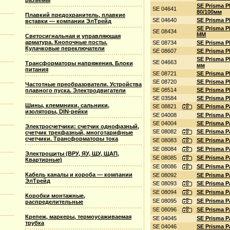
разъемы
SE Prisma 
SE 04641
80/100мм
Плавкий предохранитель, плавкие
SE 04640
SE Prisma 
вставки — компании ЭлТрейд
SE Prisma P
SE 08434
ММ
Светосигнальная и управляющая
арматура. Кнопочные посты.
SE 08734
SE Prisma P
Кулачковые переключатели
SE 08607
SE Prisma P
SE Prisma 
SE 04663
Трансформаторы напряжения. Блоки
мм
питания
SE 08721
SE Prisma P
SE 08720
SE Prisma P
Частотные преобразователи. Устройства
SE 08514
SE Prisma P
плавного пуска. Электродвигатели
SE 03584
SE Prisma P
Шины, клеммники, сальники,
SE 08821
SE Prisma 
изоляторы, DIN-рейки
SE 04008
SE Prisma P
SE 04004
SE Prisma P
Электросчетчики: счетчик однофазный,
SE 08082
SE Prisma P
счетчик трехфазный, многотарифные
счетчики. Трансформаторы тока
SE 08083
SE Prisma P
SE 08084
SE Prisma P
Электрощиты (ВРУ, ЯУ, ЩУ, ЩАП,
SE 08085
SE Prisma P
Квартирные)
SE 08086
SE Prisma P
Кабель каналы и короба — компании
SE 08092
SE Prisma P
ЭлТрейд
SE 08093
SE Prisma P
SE 08094
SE Prisma P
Коробки монтажные,
SE 08095
SE Prisma P
распределительные
SE 08096
SE Prisma P
Крепеж, маркеры, термоусаживаемая
SE 04045
SE Prisma P
трубка
SE 04046
SE Prisma P