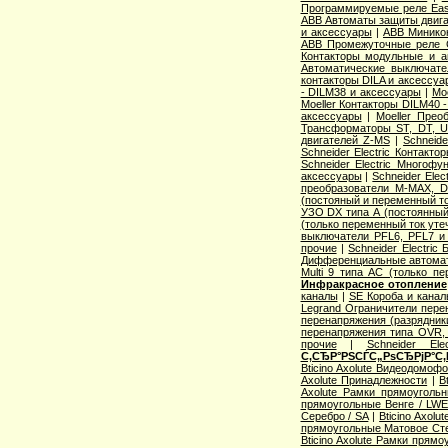
Программируемые реле Easy
ABB Автоматы защиты двига
и аксессуары
|
ABB Миникон
ABB Промежуточные реле 
Контакторы модульные и а
Автоматические выключат
контакторы DILA и аксессуа
- DILM38 и аксессуары
|
Mo
Moeller Контакторы DILM40 
аксессуары
|
Moeller Прео
Трансформаторы ST, DT, U
двигателей Z-MS
|
Schneid
Schneider Electric Контак
Schneider Electric Многоф
аксессуары
|
Schneider Elec
преобразователи M-MAX, D
(постояный и переменный то
УЗО DX типа А (постоянный
(только переменный ток уте
выключатели PFL6, PFL7 и
прочие
|
Schneider Electric
Дифференциальные автома
Multi 9 типа АС (только п
Инфракрасное отопление
каналы
|
SE Короба и кана
Legrand Ограничители пере
перенапряжения (разрядник
перенапряжения типа OVR
прочие
|
Schneider Ele
С‚СЂР°РЅСЃС„РѕСЂРјР°С‚
Bticino Axolute Видеодомоф
Axolute Принадлежности
|
B
Axolute Рамки прямоугол
прямоугольные Венге / LW
Серебро / SA
|
Bticino Axol
прямоугольные Матовое Сте
Bticino Axolute Рамки прям