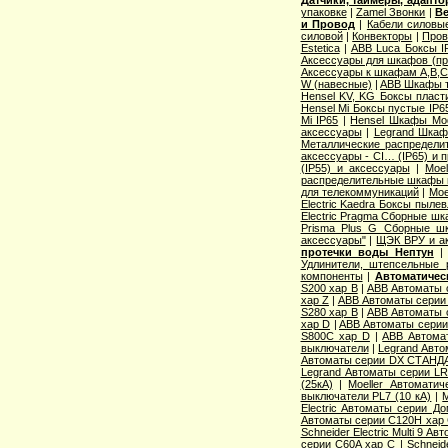
упаковке
|
Zamel Звонки
|
Ве
и Провод
|
Кабели силовы
силовой
|
Конвекторы
|
Пров
Estetica
|
ABB Luca Боксы I
Аксессуары для шкафов (про
Аксессуары к шкафам A,B,C,
W (навесные)
|
ABB Шкафы т
Hensel KV, KG Боксы пласт
Hensel Mi Боксы пустые IP6
Mi IP65
|
Hensel Шкафы Modi
аксессуары
|
Legrand Шкафы
Металлические распределит
аксессуары - CI… (IP65) и 
(IP55) и аксессуары
|
Moe
распределительные шкафы 
для телекоммуникаций
|
Moe
Electric Kaedra Боксы пыле
Electric Pragma Сборные ш
Prisma Plus G Сборные ш
аксессуары"
|
ЩЭК ВРУ и а
протечки воды Нептун
Удлинители, штепсельные 
компоненты
|
Автоматичес
S200 хар B
|
ABB Автоматы 
хар Z
|
ABB Автоматы серии
S280 хар B
|
ABB Автоматы 
хар D
|
ABB Автоматы серии
S800C хар D
|
ABB Автома
выключатели
|
Legrand Авто
Автоматы серии DX СТАНДА
Legrand Автоматы серии LR
(25кА)
|
Moeller Автоматич
выключатели PL7 (10 кА)
|
M
Electric Aвтоматы серии Д
Автоматы серии C120H хар
Schneider Electric Multi 9 А
серии C60A хар C
|
Schneid