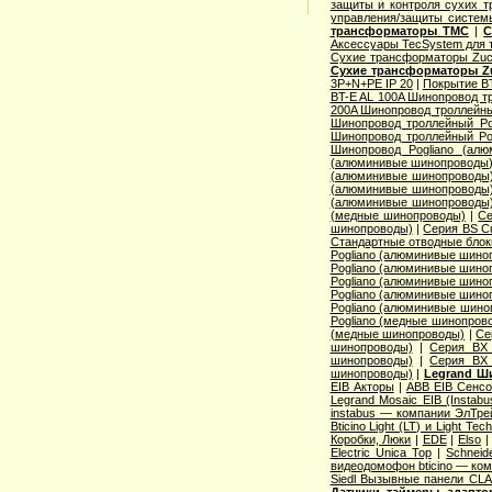
защиты и контроля сухих т
управления/защиты систем
трансформаторы TMC
|
С
Аксессуары TecSystem для
Сухие трансформаторы Zucc
Сухие трансформаторы Zu
3P+N+PE IP 20
|
Покрытие BT
BT-E AL 100A Шинопровод тр
200A Шинопровод троллейны
Шинопровод троллейный Po
Шинопровод троллейный Po
Шинопровод Pogliano (ал
(алюминивые шинопроводы
(алюминивые шинопроводы
(алюминивые шинопроводы
(алюминивые шинопроводы
(медные шинопроводы)
|
Се
шинопроводы)
|
Серия ВS C
Стандартные отводные блок
Pogliano (алюминивые шино
Pogliano (алюминивые шино
Pogliano (алюминивые шино
Pogliano (алюминивые шино
Pogliano (алюминивые шино
Pogliano (медные шинопров
(медные шинопроводы)
|
Се
шинопроводы)
|
Серия ВХ 
шинопроводы)
|
Серия ВХ 
шинопроводы)
|
Legrand Ш
EIB Акторы
|
ABB EIB Сенс
Legrand Mosaic ЕIB (Instabu
instabus — компании ЭлТре
Bticino Light (LT) и Light Tec
Коробки, Люки
|
EDE
|
Elso
Electric Unica Top
|
Schneid
видеодомофон bticino — ко
Siedl Вызывные панели CL
Датчики, таймеры, адапт