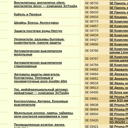
Вентиляторы: вентилятор silent,
SE 08733
SE Панель 
вентилятор decor — компании ЭлТрейд
SE 08436
SE Панель 
SE 08433
SE Панель 
Кабель и Провод
SE 04916
SE Крышка 
SE 08773
SE Комплек
Шкафы, Боксы, Аксессуары
SE 04657
SE Комплек
SE 04773
SE Комплек
Защита протечки воды Нептун
SE 04634
SE Комплек
Удлинители, разъемы бытовые,
SE 04427
SE Комплек
разветвители, панели защиты
SE 04656
SE Комплект
SE Комплек
SE 04766
Автоматические выключатели
шинам Line
модульные
SE Комплек
SE 04767
силов.шина
Автоматические выключатели
SE 04794
SE Комплект
стационарные
SE 04662
SE Держате
SE 04664
SE Держате
Автоматы защиты двигателя.
Контакторы. Тепловые и
SE 04651
SE Держате
промежуточные реле moeller dilm
SE 08518
SE Дверь н
SE 08513
SE Дверь н
Узо, дифференциальный автомат,
SE 04405
SE Блок ра
дифавтомат — компании ЭлТрейд
SE Prisma 
SE 04661
шин 5/10 м
Контроллеры. Датчики. Концевые
выключатели
SE 08638
SE Prisma P
SE 08404
SE Prisma 
Модульные кнопки, лампы, таймеры,
SE 08504
SE Prisma 
реле контроля напряжения и тока
SE Prisma P
SE 03420
NS-INS250 
Промышленные розетки, вилки,
SE 03421
SE Prisma P