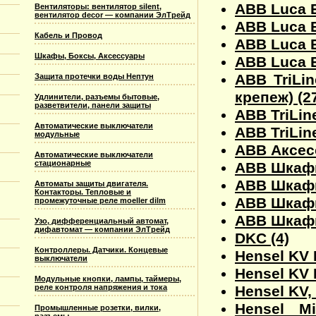
ABB Luca Б
Вентиляторы: вентилятор silent,
вентилятор decor — компании ЭлТрейд
ABB Luca Б
Кабель и Провод
ABB Luca Б
Шкафы, Боксы, Аксессуары
ABB Luca Б
ABB TriLi
Защита протечки воды Нептун
крепеж) (2
Удлинители, разъемы бытовые,
разветвители, панели защиты
ABB TriLin
Автоматические выключатели
ABB TriLin
модульные
ABB Аксесс
Автоматические выключатели
стационарные
ABB Шкафы
ABB Шкафы 
Автоматы защиты двигателя.
Контакторы. Тепловые и
ABB Шкафы 
промежуточные реле moeller dilm
ABB Шкафы
Узо, дифференциальный автомат,
дифавтомат — компании ЭлТрейд
DKC (4)
Контроллеры. Датчики. Концевые
Hensel KV 
выключатели
Hensel KV 
Модульные кнопки, лампы, таймеры,
Hensel KV,
реле контроля напряжения и тока
Hensel M
Промышленные розетки, вилки,