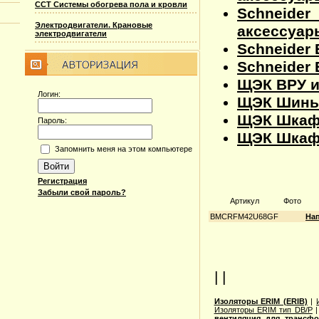
ССТ Системы обогрева пола и кровли
Schneid
Электродвигатели. Крановые
аксессуары
электродвигатели
Schneider 
Schneider 
ЩЭК ВРУ и
Логин:
ЩЭК Шины 
ЩЭК Шкафы
Пароль:
ЩЭК Шкафы
Запомнить меня на этом компьютере
Регистрация
Забыли свой пароль?
Артикул
Фото
BMCRFM42U68GF
Нап
| |
Изоляторы ERIM (ERIB)
|
Изоляторы ERIM тип DB/P
вентиляция для трансф