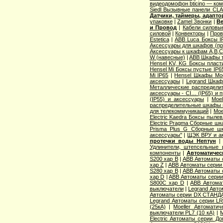
видеодомофон bticino — ко
Siedl Вызывные панели CL
Датчики, таймеры, адапт
упаковке
|
Zamel Звонки
|
Ве
и Провод
|
Кабели силовы
силовой
|
Конвекторы
|
Пров
Estetica
|
ABB Luca Боксы I
Аксессуары для шкафов (про
Аксессуары к шкафам A,B,C,
W (навесные)
|
ABB Шкафы т
Hensel KV, KG Боксы пласт
Hensel Mi Боксы пустые IP6
Mi IP65
|
Hensel Шкафы Modi
аксессуары
|
Legrand Шкафы
Металлические распределит
аксессуары - CI… (IP65) и 
(IP55) и аксессуары
|
Moe
распределительные шкафы 
для телекоммуникаций
|
Moe
Electric Kaedra Боксы пыле
Electric Pragma Сборные ш
Prisma Plus G Сборные ш
аксессуары"
|
ЩЭК ВРУ и а
протечки воды Нептун
Удлинители, штепсельные 
компоненты
|
Автоматичес
S200 хар B
|
ABB Автоматы 
хар Z
|
ABB Автоматы серии
S280 хар B
|
ABB Автоматы 
хар D
|
ABB Автоматы серии
S800C хар D
|
ABB Автома
выключатели
|
Legrand Авто
Автоматы серии DX СТАНДА
Legrand Автоматы серии LR
(25кА)
|
Moeller Автоматич
выключатели PL7 (10 кА)
|
M
Electric Aвтоматы серии Д