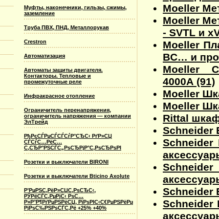
Moeller Ме
Муфты, наконечники, гильзы, сжимы,
заземление
Moeller М
Труба ПВХ, ПНД, Металлорукав
- SVTL и x
Crestron
Moeller П
BC… и проч
Автоматизация
Moeller 
Автоматы защиты двигателя.
Контакторы. Тепловые и
4000А (91)
промежуточные реле
Moeller Ш
Инфракрасное отопление
Moeller Шк
Ограничитель перенапряжения,
Rittal шка
ограничитель напряжения — компании
ЭлТрейд
Schneider 
РђРєСЃРµСЃСЃСѓР°СЂС‹ РґР»СЏ
Schneider
СЃСѓС…РёС…
С‚СЂР°РЅСЃС„РѕСЂРјР°С‚РѕСЂРѕРІ
аксессуары
Розетки и выключатели BIRONI
Schneide
Розетки и выключатели Bticino Axolute
аксессуары
Schneider 
Р’РµРЅС‚РёР»СЏС‚РѕСЂС‹,
РЎРёСЃС‚РµРјС‹ РѕС…
Schneider 
Р»Р°Р¶РґРµРЅРёСЏ, РїРѕРІС‹С€РµРЅРёРµ
РјРѕС‰РЅРѕСЃС‚Рё +25% +40%
аксессуары