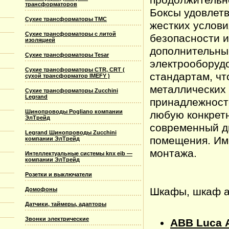
трансформаторов
Боксы удовлет
Сухие трансформаторы TMC
жестких услови
Сухие трансформаторы с литой
безопасности и
изоляцией
дополнительны
Сухие трансформаторы Tesar
электрооборуд
Сухие трансформаторы CTR, CRT (
стандартам, чт
сухой трансформатор IMEFY )
металлических 
Сухие трансформаторы Zucchini
Legrand
принадлежносте
Шинопроводы Pogliano компании
любую конкретн
ЭлТрейд
современный д
Legrand Шинопроводы Zucchini
помещения. Име
компании ЭлТрейд
монтажа.
Интеллектуальные системы knx eib —
компании ЭлТрейд
Розетки и выключатели
Шкафы, шкаф a
Домофоны
Датчики, таймеры, адапторы
Звонки электрические
ABB Luca А