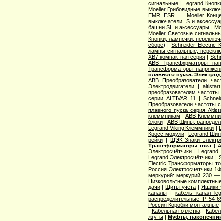
сигнальные
|
Legrand Кнопк
Moeller Грибовидные выклю
EMR, ESR ...
|
Moeller Конц
выключатели LS и аксессу
башни SL и аксессуары
|
Mo
Moeller Световые сигнальн
Кнопки, лампочки, переключ
сборе)
|
Schneider Electri
лампы сигнальные, переклю
XB7 компактная серия
|
Schn
ABB Трансформаторы нап
Трансформаторы напряжен
плавного пуска. Электро
ABB Преобразователи час
Электродвигатели
|
altista
преобразователям частоты
серии ALTIVAR 11
|
Schnei
Преобразователи частоты с
плавного пуска серия Altist
клеммникам
|
ABB Клеммник
блоки
|
ABB Шины, рапредел
Legrand Viking Клеммники
|
Кросс-модули
|
Legrand Шин
рейки
|
ЩЭК Знаки электро
Трансформаторы тока
|
A
Электросчётчики
|
Legrand
Legrand Электросчётчики
|
Electric Трансформаторы то
Россия Электросчетчики 1Ф
меркурий: меркурий 230 —
Низковольтные комплектные
дачи
|
Щиты учета
|
Ящики 
каналы
|
кабель канал l
распределительные IP 54-6
Россия Коробки монтажные
|
Кабельная оплетка
|
Кабел
жгуты
|
Муфты, наконечник