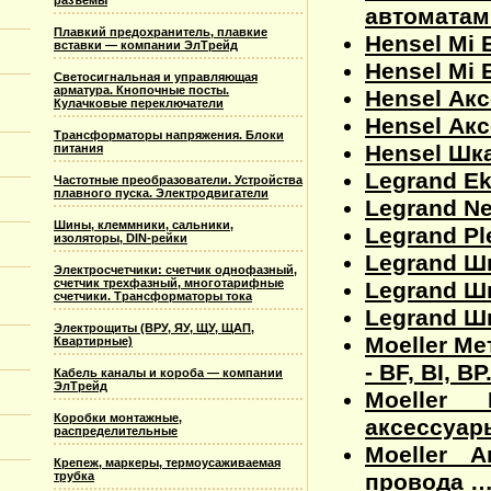
разъемы
автоматами
Плавкий предохранитель, плавкие
Hensel Mi 
вставки — компании ЭлТрейд
Hensel Mi
Светосигнальная и управляющая
арматура. Кнопочные посты.
Hensel Акс
Кулачковые переключатели
Hensel Акс
Трансформаторы напряжения. Блоки
Hensel Шка
питания
Legrand Ek
Частотные преобразователи. Устройства
плавного пуска. Электродвигатели
Legrand Ne
Шины, клеммники, сальники,
Legrand Pl
изоляторы, DIN-рейки
Legrand Шк
Электросчетчики: счетчик однофазный,
счетчик трехфазный, многотарифные
Legrand Шк
счетчики. Трансформаторы тока
Legrand Ш
Электрощиты (ВРУ, ЯУ, ЩУ, ЩАП,
Moeller М
Квартирные)
- BF, BI, BP
Кабель каналы и короба — компании
ЭлТрейд
Moeller
Коробки монтажные,
аксессуары
распределительные
Moeller 
Крепеж, маркеры, термоусаживаемая
провода …)
трубка