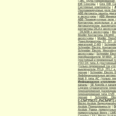
|
ДКС Труба гофрированная 
EIB Сенсоры
|
Gira EIB С
Системные компоненты
|
Программируемые реле Easy
ABB Автоматы защиты двига
и аксессуары
|
ABB Миникон
ABB Промежуточные реле 
Контакторы модульные и а
Автоматические выключат
контакторы DILA и аксессуа
- DILM38 и аксессуары
|
Mo
Moeller Контакторы DILM40 
аксессуары
|
Moeller Прео
Трансформаторы ST, DT, U
двигателей Z-MS
|
Schneid
Schneider Electric Контак
Schneider Electric Многоф
аксессуары
|
Schneider Elec
преобразователи M-MAX, D
(постояный и переменный то
УЗО DX типа А (постоянный
(только переменный ток уте
выключатели PFL6, PFL7 и
прочие
|
Schneider Electric
Дифференциальные автома
Multi 9 типа АС (только п
Инфракрасное отопление
каналы
|
SE Короба и кана
Legrand Ограничители пере
перенапряжения (разрядник
перенапряжения типа OVR
прочие
|
Schneider Ele
С‚СЂР°РЅСЃС„РѕСЂРјР°С‚
Bticino Axolute Видеодомоф
Axolute Принадлежности
|
B
Axolute Рамки прямоугол
прямоугольные Венге / LW
Серебро / SA
|
Bticino Axol