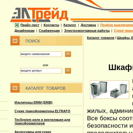
Прайс-лист
|
Контакты
|
Каталог
|
Доставка
|
Подбор выключате
Дизайнерам
|
Снабженцам
|
Электромонтажные работы
|
Сухие тран
Каталог товаров
/
Шкафы, Б
Шкафы
или
Изоляторы ERIM (ERIB)
жилых, админи
Сухие трансформаторы ELTRAFO
Все боксы соо
TecSystem реле и вентиляция для
трансформаторов
безопасности и
продолжительн
Аксессуары для сухих