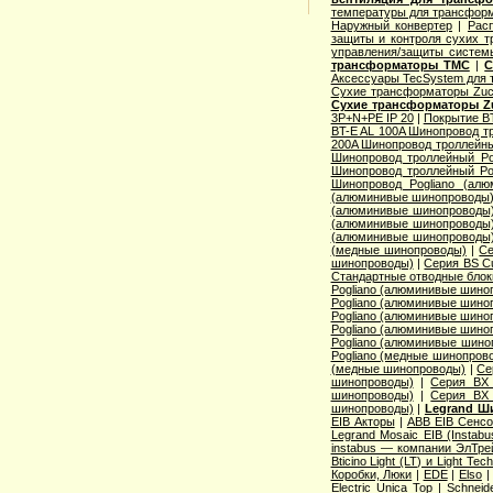
температуры для трансформ
Наружный конвертер
|
Рас
защиты и контроля сухих т
управления/защиты систем
трансформаторы TMC
|
С
Аксессуары TecSystem для
Сухие трансформаторы Zucc
Сухие трансформаторы Zu
3P+N+PE IP 20
|
Покрытие BT
BT-E AL 100A Шинопровод тр
200A Шинопровод троллейны
Шинопровод троллейный Po
Шинопровод троллейный Po
Шинопровод Pogliano (ал
(алюминивые шинопроводы
(алюминивые шинопроводы
(алюминивые шинопроводы
(алюминивые шинопроводы
(медные шинопроводы)
|
Се
шинопроводы)
|
Серия ВS C
Стандартные отводные блок
Pogliano (алюминивые шино
Pogliano (алюминивые шино
Pogliano (алюминивые шино
Pogliano (алюминивые шино
Pogliano (алюминивые шино
Pogliano (медные шинопров
(медные шинопроводы)
|
Се
шинопроводы)
|
Серия ВХ 
шинопроводы)
|
Серия ВХ 
шинопроводы)
|
Legrand Ш
EIB Акторы
|
ABB EIB Сенс
Legrand Mosaic ЕIB (Instabu
instabus — компании ЭлТре
Bticino Light (LT) и Light Tec
Коробки, Люки
|
EDE
|
Elso
Electric Unica Top
|
Schneid