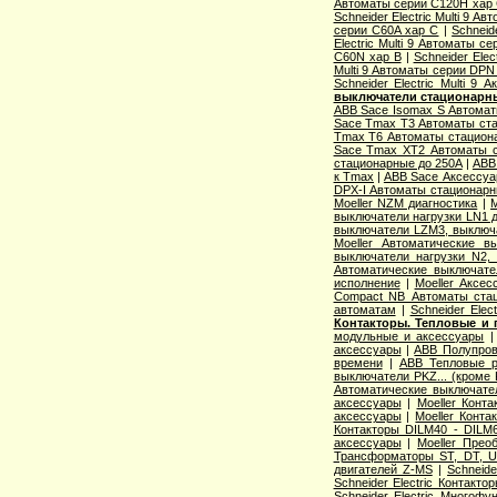
Автоматы серии C120H хар
Schneider Electric Multi 9 А
серии C60A хар C
|
Schneid
Electric Multi 9 Автоматы с
C60N хар B
|
Schneider Elec
Multi 9 Автоматы серии DPN
Schneider Electric Multi 9
выключатели стационарн
ABB Sace Isomax S Автома
Sace Tmax T3 Автоматы ст
Tmax T6 Автоматы стацион
Sace Tmax XT2 Автоматы с
стационарные до 250А
|
ABB
к Tmax
|
ABB Sace Аксессуа
DPX-I Автоматы стационар
Moeller NZM диагностика
|
M
выключатели нагрузки LN1 
выключатели LZM3, выключа
Moeller Автоматические 
выключатели нагрузки N2,
Автоматические выключате
исполнение
|
Moeller Аксе
Compact NB Автоматы ста
автоматам
|
Schneider Ele
Контакторы. Тепловые и 
модульные и аксессуары
аксессуары
|
ABB Полупров
времени
|
ABB Тепловые р
выключатели PKZ... (кроме 
Автоматические выключат
аксессуары
|
Moeller Конт
аксессуары
|
Moeller Конт
Контакторы DILM40 - DILM
аксессуары
|
Moeller Прео
Трансформаторы ST, DT, U
двигателей Z-MS
|
Schneid
Schneider Electric Контак
Schneider Electric Многоф