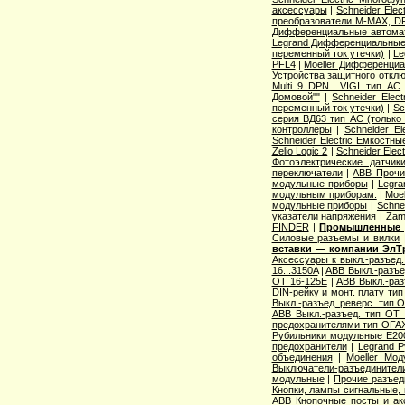
аксессуары
|
Schneider Elec
преобразователи M-MAX, D
Дифференциальные автома
Legrand Дифференциальные
переменный ток утечки)
|
Le
PFL4
|
Moeller Дифференциа
Устройства защитного откл
Multi 9 DPN.. VIGI тип AС
Домовой""
|
Schneider Elec
переменный ток утечки)
|
Sc
серия ВД63 тип АС (только
контроллеры
|
Schneider E
Schneider Electric Емкостны
Zelio Logic 2
|
Schneider Ele
Фотоэлектрические датчик
переключатели
|
ABB Прочи
модульные приборы
|
Legra
модульным приборам.
|
Moe
модульные приборы
|
Schne
указатели напряжения
|
Zam
FINDER
|
Промышленные р
Cиловые разъемы и вилки
вставки — компании ЭлТ
Аксессуары к выкл.-разъед.
16...3150A
|
ABB Выкл.-разъе
OT 16-125E
|
ABB Выкл.-раз
DIN-рейку и монт. плату ти
Выкл.-разъед. реверс. тип 
ABB Выкл.-разъед. тип OT 2
предохранителями тип OFA
Рубильники модульные E200
предохранители
|
Legrand 
объединения
|
Moeller Мо
Выключатели-разъединители
модульные
|
Прочие разъед
Кнопки, лампы сигнальные, 
ABB Кнопочные посты и ак