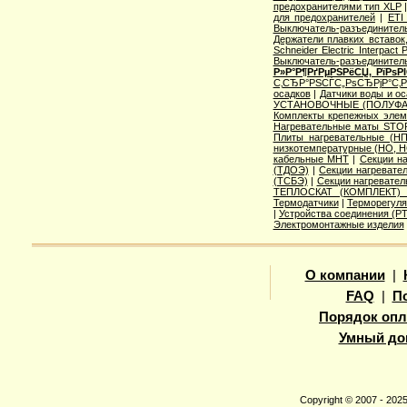
предохранителями тип XLP
для предохранителей
|
ETI
Выключатель-разъединитель
Держатели плавких вставок
Schneider Electric Interpac
Выключатель-разъединител
Р»Р°Р¶РґРµРЅРёСЏ, РїРѕ
С‚СЂР°РЅСЃС„РѕСЂРјР°С‚
осадков
|
Датчики воды и о
УСТАНОВОЧНЫЕ (ПОЛУФА
Комплекты крепежных элем
Нагревательные маты STO
Плиты нагревательные (НП
низкотемпературные (НО, Н
кабельные МНТ
|
Секции н
(ТДОЭ)
|
Секции нагреват
(ТСБЭ)
|
Секции нагревате
ТЕПЛОСКАТ (КОМПЛЕКТ)
Термодатчики
|
Терморегуля
|
Устройства соединения (
Электромонтажные изделия
О компании
|
FAQ
|
П
Порядок опл
Умный до
Copyright © 2007 - 20