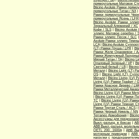
прямоугольные Матовое Сте
Bticino Axolute Рамки прям
прямоугольные Титан / NX
Рамки прямоугольные Черн
прямоугольные Ясень / LFR
Bticino Axolute Рамки элл
Зеркальный Алюминий / XC
Кофе / SLS
|
Bticino Axolut
эллипс Матовое серебро / 
Рамки эллипс Песок / SLC
Axolute Рамки эллипс Темны
LCA
|
Bticino Axolute Суппор
(LT) Рамки Груша / LPR
|
Bti
Рамки Желе Оранжевое / A
Рамки Жемчужный Лазурный
Мягкий Титан / TA
|
Bticino 
Опаловый Зеленый / VP
|
Bt
Светлый белый / LB
|
Bticin
Металл
|
Bticino Light (LT) 
OS
|
Bticino Light (LT) Суп
Металл
|
Bticino Living (LV
Living (LV) Рамки Графит / 
Рамки Красное Дерево / L
Рамки Металлический Амара
Bticino Living (LV) Рамки Ме
|
Bticino Living (LV) Рамки 
TC
|
Bticino Living (LV) Ра
Living (LV) Рамки Темная С
Рамки Тертая Сталь / ACS
|
Рамки Черный Никель / NN
Terraneo Домофония
|
Btici
Аксессуары для предохрани
Выкл.-разъед. в боксах
|
AB
ABB Выкл.-разъед. модульны
OETL 200...1600A
|
ABB Вык
моторным приводом
|
ABB 
нагрузки с предохранителя