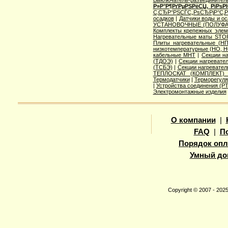
Выключатель-разъединител
Р»Р°Р¶РґРµРЅРёСЏ, РїРѕ
С‚СЂР°РЅСЃС„РѕСЂРјР°С‚
осадков
|
Датчики воды и о
УСТАНОВОЧНЫЕ (ПОЛУФА
Комплекты крепежных элем
Нагревательные маты STO
Плиты нагревательные (НП
низкотемпературные (НО, Н
кабельные МНТ
|
Секции н
(ТДОЭ)
|
Секции нагреват
(ТСБЭ)
|
Секции нагревате
ТЕПЛОСКАТ (КОМПЛЕКТ)
Термодатчики
|
Терморегуля
|
Устройства соединения (
Электромонтажные изделия
О компании
|
FAQ
|
П
Порядок опл
Умный до
Copyright © 2007 - 20