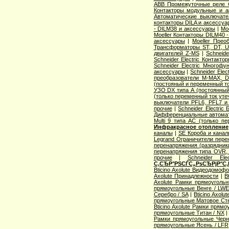
ABB Промежуточные реле 
Контакторы модульные и а
Автоматические выключат
контакторы DILA и аксессуа
- DILM38 и аксессуары
|
Mo
Moeller Контакторы DILM40 
аксессуары
|
Moeller Прео
Трансформаторы ST, DT, U
двигателей Z-MS
|
Schneid
Schneider Electric Контак
Schneider Electric Многоф
аксессуары
|
Schneider Elec
преобразователи M-MAX, D
(постояный и переменный то
УЗО DX типа А (постоянный
(только переменный ток уте
выключатели PFL6, PFL7 и
прочие
|
Schneider Electric
Дифференциальные автома
Multi 9 типа АС (только п
Инфракрасное отопление
каналы
|
SE Короба и кана
Legrand Ограничители пере
перенапряжения (разрядник
перенапряжения типа OVR
прочие
|
Schneider Ele
С‚СЂР°РЅСЃС„РѕСЂРјР°С‚
Bticino Axolute Видеодомоф
Axolute Принадлежности
|
B
Axolute Рамки прямоугол
прямоугольные Венге / LW
Серебро / SA
|
Bticino Axol
прямоугольные Матовое Сте
Bticino Axolute Рамки прям
прямоугольные Титан / NX
Рамки прямоугольные Черн
прямоугольные Ясень / LFR