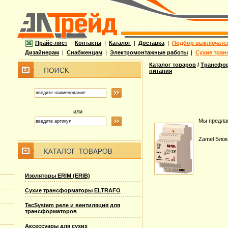
Прайс-лист
|
Контакты
|
Каталог
|
Доставка
|
Подбор выключате
Дизайнерам
|
Снабженцам
|
Электромонтажные работы
|
Сухие тран
Каталог товаров
/
Трансфор
питания
или
Мы предлаг
Zamel Блок
Изоляторы ERIM (ERIB)
Сухие трансформаторы ELTRAFO
TecSystem реле и вентиляция для
трансформаторов
Аксессуары для сухих