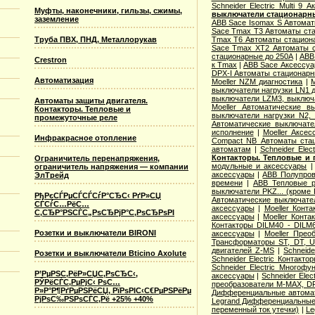
Schneider Electric Multi 9
Муфты, наконечники, гильзы, сжимы,
выключатели стационарн
заземление
ABB Sace Isomax S Автома
Sace Tmax T3 Автоматы ст
Труба ПВХ, ПНД, Металлорукав
Tmax T6 Автоматы стацион
Sace Tmax XT2 Автоматы с
стационарные до 250А
|
ABB
Crestron
к Tmax
|
ABB Sace Аксессуа
DPX-I Автоматы стационар
Автоматизация
Moeller NZM диагностика
|
M
выключатели нагрузки LN1 
выключатели LZM3, выключа
Автоматы защиты двигателя.
Moeller Автоматические 
Контакторы. Тепловые и
выключатели нагрузки N2,
промежуточные реле
Автоматические выключате
исполнение
|
Moeller Аксе
Инфракрасное отопление
Compact NB Автоматы ста
автоматам
|
Schneider Ele
Контакторы. Тепловые и 
Ограничитель перенапряжения,
модульные и аксессуары
ограничитель напряжения — компании
аксессуары
|
ABB Полупров
ЭлТрейд
времени
|
ABB Тепловые р
выключатели PKZ... (кроме 
РђРєСЃРµСЃСЃСѓР°СЂС‹ РґР»СЏ
Автоматические выключат
СЃСѓС…РёС…
аксессуары
|
Moeller Конт
С‚СЂР°РЅСЃС„РѕСЂРјР°С‚РѕСЂРѕРІ
аксессуары
|
Moeller Конт
Контакторы DILM40 - DILM
Розетки и выключатели BIRONI
аксессуары
|
Moeller Прео
Трансформаторы ST, DT, U
двигателей Z-MS
|
Schneid
Розетки и выключатели Bticino Axolute
Schneider Electric Контак
Schneider Electric Многоф
Р’РµРЅС‚РёР»СЏС‚РѕСЂС‹,
аксессуары
|
Schneider Elec
РЎРёСЃС‚РµРјС‹ РѕС…
преобразователи M-MAX, D
Р»Р°Р¶РґРµРЅРёСЏ, РїРѕРІС‹С€РµРЅРёРµ
Дифференциальные автома
РјРѕС‰РЅРѕСЃС‚Рё +25% +40%
Legrand Дифференциальные
переменный ток утечки)
|
Le