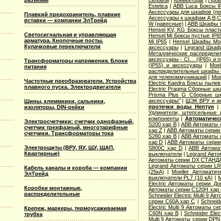
разъемы
силовой
|
Конвекторы
|
Пров
Estetica
|
ABB Luca Боксы I
Аксессуары для шкафов (про
Плавкий предохранитель, плавкие
Аксессуары к шкафам A,B,C,
вставки — компании ЭлТрейд
W (навесные)
|
ABB Шкафы т
Hensel KV, KG Боксы пласт
Светосигнальная и управляющая
Hensel Mi Боксы пустые IP6
арматура. Кнопочные посты.
Mi IP65
|
Hensel Шкафы Modi
Кулачковые переключатели
аксессуары
|
Legrand Шкафы
Металлические распределит
аксессуары - CI… (IP65) и 
Трансформаторы напряжения. Блоки
(IP55) и аксессуары
|
Moe
питания
распределительные шкафы 
для телекоммуникаций
|
Moe
Частотные преобразователи. Устройства
Electric Kaedra Боксы пыле
плавного пуска. Электродвигатели
Electric Pragma Сборные ш
Prisma Plus G Сборные ш
аксессуары"
|
ЩЭК ВРУ и а
Шины, клеммники, сальники,
протечки воды Нептун
изоляторы, DIN-рейки
Удлинители, штепсельные 
компоненты
|
Автоматичес
Электросчетчики: счетчик однофазный,
S200 хар B
|
ABB Автоматы 
счетчик трехфазный, многотарифные
хар Z
|
ABB Автоматы серии
счетчики. Трансформаторы тока
S280 хар B
|
ABB Автоматы 
хар D
|
ABB Автоматы серии
Электрощиты (ВРУ, ЯУ, ЩУ, ЩАП,
S800C хар D
|
ABB Автома
Квартирные)
выключатели
|
Legrand Авто
Автоматы серии DX СТАНДА
Legrand Автоматы серии LR
Кабель каналы и короба — компании
(25кА)
|
Moeller Автоматич
ЭлТрейд
выключатели PL7 (10 кА)
|
M
Electric Aвтоматы серии Д
Коробки монтажные,
Автоматы серии C120H хар
распределительные
Schneider Electric Multi 9 А
серии C60A хар C
|
Schneid
Electric Multi 9 Автоматы с
Крепеж, маркеры, термоусаживаемая
C60N хар B
|
Schneider Elec
трубка
Multi 9 Автоматы серии DPN