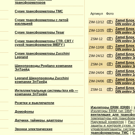
трансформаторов
Сухие трансформаторы TMC
Артикул
Фото
Сухие трансформаторы с литой
Zamel Блок
ZIM-12/12
изоляцией
DIN рейку 
Zamel Блок
ZIM-12/25
Сухие трансформаторы Tesar
DIN рейку 
Zamel Блок
ZSM-12
DIN рейку 
Сухие трансформаторы CTR, CRT (
сухой трансформатор IMEFY )
Zamel Блок
ZIM-12/08
DIN рейку 
Сухие трансформаторы Zucchini
Zamel Блок
ZIM-24/12
Legrand
DIN рейку 
Zamel Блок
ZSM-24
Шинопроводы Pogliano компании
DIN рейку 
ЭлТрейд
Zamel Блок
ZIM-24/04
DIN рейку 
Legrand Шинопроводы Zucchini
Zamel Блок
ZIM-24/06
компании ЭлТрейд
DIN рейку 
Zamel Блок
ZSM-11
Интеллектуальные системы knx eib —
DIN рейку 
компании ЭлТрейд
Розетки и выключатели
Изоляторы ERIM (ERIB)
|
Изоляторы ERIM тип DB/P
Домофоны
вентиляция для трансф
температуры для трансформ
Датчики, таймеры, адапторы
Наружный конвертер
|
Рас
защиты и контроля сухих т
Звонки электрические
управления/защиты систем
трансформаторы TMC
|
С