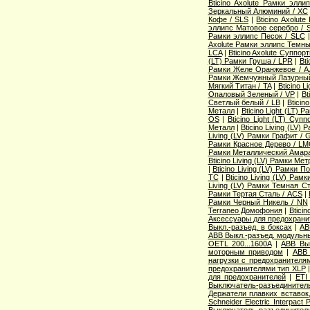
Bticino Axolute Рамки элл
Зеркальный Алюминий / XC
Кофе / SLS
|
Bticino Axolut
эллипс Матовое серебро / 
Рамки эллипс Песок / SLC
Axolute Рамки эллипс Темны
LCA
|
Bticino Axolute Суппор
(LT) Рамки Груша / LPR
|
Bti
Рамки Желе Оранжевое / A
Рамки Жемчужный Лазурный
Мягкий Титан / TA
|
Bticino 
Опаловый Зеленый / VP
|
Bt
Светлый белый / LB
|
Bticin
Металл
|
Bticino Light (LT) 
OS
|
Bticino Light (LT) Суп
Металл
|
Bticino Living (LV
Living (LV) Рамки Графит / 
Рамки Красное Дерево / L
Рамки Металлический Амара
Bticino Living (LV) Рамки Ме
|
Bticino Living (LV) Рамки 
TC
|
Bticino Living (LV) Ра
Living (LV) Рамки Темная С
Рамки Тертая Сталь / ACS
|
Рамки Черный Никель / NN
Terraneo Домофония
|
Btici
Аксессуары для предохрани
Выкл.-разъед. в боксах
|
AB
ABB Выкл.-разъед. модульны
OETL 200...1600A
|
ABB Вык
моторным приводом
|
ABB 
нагрузки с предохранителя
предохранителями тип XLP
для предохранителей
|
ETI
Выключатель-разъединитель
Держатели плавких вставок
Schneider Electric Interpac