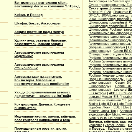
Аксессуары TecSystem для
Вентиляторы: вентилятор silent,
Сухие трансформаторы Zucc
вентилятор decor — компании ЭлТрейд
Сухие трансформаторы Zu
3P+N+PE IP 20
|
Покрытие BT
Кабель и Провод
BT-E AL 100A Шинопровод тр
200A Шинопровод троллейны
Шинопровод троллейный Po
Шкафы, Боксы, Аксессуары
Шинопровод троллейный Po
Шинопровод Pogliano (ал
Защита протечки воды Нептун
(алюминивые шинопроводы
(алюминивые шинопроводы
(алюминивые шинопроводы
Удлинители, разъемы бытовые,
(алюминивые шинопроводы
разветвители, панели защиты
(медные шинопроводы)
|
Се
шинопроводы)
|
Серия ВS C
Автоматические выключатели
Стандартные отводные блок
модульные
Pogliano (алюминивые шино
Pogliano (алюминивые шино
Автоматические выключатели
Pogliano (алюминивые шино
стационарные
Pogliano (алюминивые шино
Pogliano (алюминивые шино
Pogliano (медные шинопров
Автоматы защиты двигателя.
(медные шинопроводы)
|
Се
Контакторы. Тепловые и
шинопроводы)
|
Серия ВХ 
промежуточные реле moeller dilm
шинопроводы)
|
Серия ВХ 
шинопроводы)
|
Legrand Ш
Узо, дифференциальный автомат,
EIB Акторы
|
ABB EIB Сенс
дифавтомат — компании ЭлТрейд
Legrand Mosaic ЕIB (Instabu
instabus — компании ЭлТре
Bticino Light (LT) и Light Tec
Контроллеры. Датчики. Концевые
Коробки, Люки
|
EDE
|
Elso
выключатели
Electric Unica Top
|
Schneid
видеодомофон bticino — ко
Модульные кнопки, лампы, таймеры,
Siedl Вызывные панели CL
реле контроля напряжения и тока
Датчики, таймеры, адапт
упаковке
|
Zamel Звонки
|
Ве
Промышленные розетки, вилки,
и Провод
|
Кабели силовы