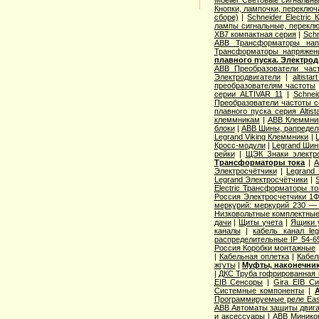
Moeller Световые сигнальн
Кнопки, лампочки, переключ
сборе)
|
Schneider Electri
лампы сигнальные, переклю
XB7 компактная серия
|
Schn
ABB Трансформаторы нап
Трансформаторы напряжен
плавного пуска. Электро
ABB Преобразователи час
Электродвигатели
|
altista
преобразователям частоты
серии ALTIVAR 11
|
Schnei
Преобразователи частоты с
плавного пуска серия Altist
клеммникам
|
ABB Клеммник
блоки
|
ABB Шины, рапредел
Legrand Viking Клеммники
|
Кросс-модули
|
Legrand Шин
рейки
|
ЩЭК Знаки электро
Трансформаторы тока
|
A
Электросчётчики
|
Legrand
Legrand Электросчётчики
|
Electric Трансформаторы то
Россия Электросчетчики 1Ф
меркурий: меркурий 230 —
Низковольтные комплектные
дачи
|
Щиты учета
|
Ящики 
каналы
|
кабель канал l
распределительные IP 54-6
Россия Коробки монтажные
|
Кабельная оплетка
|
Кабел
жгуты
|
Муфты, наконечник
|
ДКС Труба гофрированная 
EIB Сенсоры
|
Gira EIB С
Системные компоненты
|
Программируемые реле Easy
ABB Автоматы защиты двига
и аксессуары
|
ABB Миникон