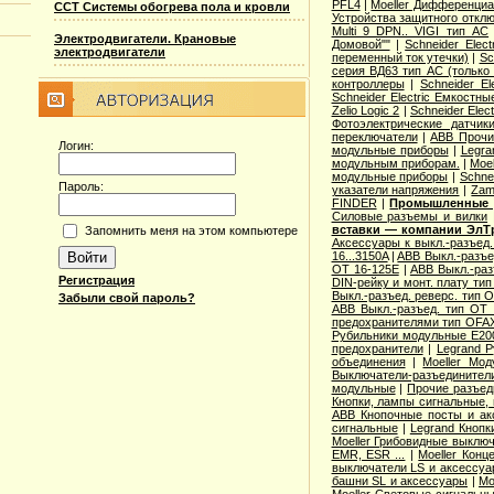
PFL4
|
Moeller Дифференциа
ССТ Системы обогрева пола и кровли
Устройства защитного откл
Multi 9 DPN.. VIGI тип AС
Электродвигатели. Крановые
Домовой""
|
Schneider Elec
электродвигатели
переменный ток утечки)
|
Sc
серия ВД63 тип АС (только
контроллеры
|
Schneider E
Schneider Electric Емкостны
Zelio Logic 2
|
Schneider Ele
Фотоэлектрические датчик
переключатели
|
ABB Прочи
Логин:
модульные приборы
|
Legra
модульным приборам.
|
Moe
модульные приборы
|
Schne
Пароль:
указатели напряжения
|
Zam
FINDER
|
Промышленные р
Cиловые разъемы и вилки
вставки — компании ЭлТ
Запомнить меня на этом компьютере
Аксессуары к выкл.-разъед.
16...3150A
|
ABB Выкл.-разъе
OT 16-125E
|
ABB Выкл.-раз
Регистрация
DIN-рейку и монт. плату ти
Выкл.-разъед. реверс. тип 
Забыли свой пароль?
ABB Выкл.-разъед. тип OT 2
предохранителями тип OFA
Рубильники модульные E200
предохранители
|
Legrand 
объединения
|
Moeller Мо
Выключатели-разъединители
модульные
|
Прочие разъед
Кнопки, лампы сигнальные, 
ABB Кнопочные посты и ак
сигнальные
|
Legrand Кнопк
Moeller Грибовидные выклю
EMR, ESR ...
|
Moeller Конц
выключатели LS и аксессу
башни SL и аксессуары
|
Mo