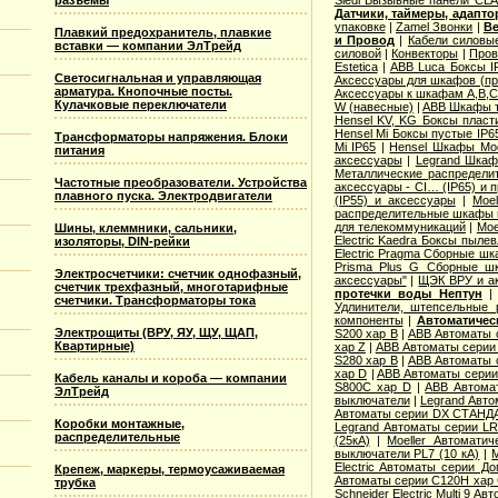
разъемы
Датчики, таймеры, адапт
упаковке
|
Zamel Звонки
|
Ве
Плавкий предохранитель, плавкие
и Провод
|
Кабели силовы
вставки — компании ЭлТрейд
силовой
|
Конвекторы
|
Пров
Estetica
|
ABB Luca Боксы I
Светосигнальная и управляющая
Аксессуары для шкафов (про
арматура. Кнопочные посты.
Аксессуары к шкафам A,B,C,
Кулачковые переключатели
W (навесные)
|
ABB Шкафы т
Hensel KV, KG Боксы пласт
Hensel Mi Боксы пустые IP6
Трансформаторы напряжения. Блоки
Mi IP65
|
Hensel Шкафы Modi
питания
аксессуары
|
Legrand Шкафы
Металлические распределит
Частотные преобразователи. Устройства
аксессуары - CI… (IP65) и 
плавного пуска. Электродвигатели
(IP55) и аксессуары
|
Moe
распределительные шкафы 
для телекоммуникаций
|
Moe
Шины, клеммники, сальники,
Electric Kaedra Боксы пыле
изоляторы, DIN-рейки
Electric Pragma Сборные ш
Prisma Plus G Сборные ш
Электросчетчики: счетчик однофазный,
аксессуары"
|
ЩЭК ВРУ и а
счетчик трехфазный, многотарифные
протечки воды Нептун
счетчики. Трансформаторы тока
Удлинители, штепсельные 
компоненты
|
Автоматичес
Электрощиты (ВРУ, ЯУ, ЩУ, ЩАП,
S200 хар B
|
ABB Автоматы 
Квартирные)
хар Z
|
ABB Автоматы серии
S280 хар B
|
ABB Автоматы 
хар D
|
ABB Автоматы серии
Кабель каналы и короба — компании
S800C хар D
|
ABB Автома
ЭлТрейд
выключатели
|
Legrand Авто
Автоматы серии DX СТАНДА
Коробки монтажные,
Legrand Автоматы серии LR
распределительные
(25кА)
|
Moeller Автоматич
выключатели PL7 (10 кА)
|
M
Electric Aвтоматы серии Д
Крепеж, маркеры, термоусаживаемая
Автоматы серии C120H хар
трубка
Schneider Electric Multi 9 А