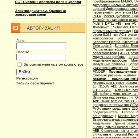
преобразователи M-MAX, D
ССТ Системы обогрева пола и кровли
Дифференциальные автома
Legrand Дифференциальные
Электродвигатели. Крановые
переменный ток утечки)
|
Le
электродвигатели
PFL4
|
Moeller Дифференциа
Устройства защитного откл
Multi 9 DPN.. VIGI тип AС
Домовой""
|
Schneider Elec
переменный ток утечки)
|
Sc
серия ВД63 тип АС (только
контроллеры
|
Schneider E
Логин:
Schneider Electric Емкостны
Zelio Logic 2
|
Schneider Ele
Фотоэлектрические датчик
Пароль:
переключатели
|
ABB Прочи
модульные приборы
|
Legra
модульным приборам.
|
Moe
модульные приборы
|
Schne
Запомнить меня на этом компьютере
указатели напряжения
|
Zam
FINDER
|
Промышленные р
Cиловые разъемы и вилки
Регистрация
вставки — компании ЭлТ
Аксессуары к выкл.-разъед.
Забыли свой пароль?
16...3150A
|
ABB Выкл.-разъе
OT 16-125E
|
ABB Выкл.-раз
DIN-рейку и монт. плату ти
Выкл.-разъед. реверс. тип 
ABB Выкл.-разъед. тип OT 2
предохранителями тип OFA
Рубильники модульные E200
предохранители
|
Legrand 
объединения
|
Moeller Мо
Выключатели-разъединители
модульные
|
Прочие разъед
Кнопки, лампы сигнальные, 
ABB Кнопочные посты и ак
сигнальные
|
Legrand Кнопк
Moeller Грибовидные выклю