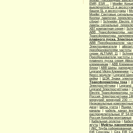
EMR, ESR ...
|
Moeller Конц
выключатели LS и аксессу
башни SL и аксессуары
|
Mo
Moeller Световые сигнальн
Кнопки, лампочки, переключ
сборе)
|
Schneider Electri
лампы сигнальные, переклю
XB7 компактная серия
|
Schn
ABB Трансформаторы нап
Трансформаторы напряжен
плавного пуска. Электро
ABB Преобразователи час
Электродвигатели
|
altista
преобразователям частоты
серии ALTIVAR 11
|
Schnei
Преобразователи частоты с
плавного пуска серия Altist
клеммникам
|
ABB Клеммник
блоки
|
ABB Шины, рапредел
Legrand Viking Клеммники
|
Кросс-модули
|
Legrand Шин
рейки
|
ЩЭК Знаки электро
Трансформаторы тока
|
A
Электросчётчики
|
Legrand
Legrand Электросчётчики
|
Electric Трансформаторы то
Россия Электросчетчики 1Ф
меркурий: меркурий 230 —
Низковольтные комплектные
дачи
|
Щиты учета
|
Ящики 
каналы
|
кабель канал l
распределительные IP 54-6
Россия Коробки монтажные
|
Кабельная оплетка
|
Кабел
жгуты
|
Муфты, наконечник
|
ДКС Труба гофрированная 
EIB Сенсоры
|
Gira EIB С