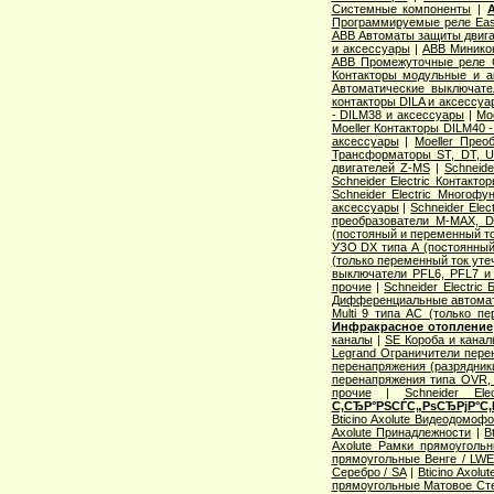
Системные компоненты
|
Программируемые реле Easy
ABB Автоматы защиты двига
и аксессуары
|
ABB Миникон
ABB Промежуточные реле 
Контакторы модульные и а
Автоматические выключат
контакторы DILA и аксессуа
- DILM38 и аксессуары
|
Mo
Moeller Контакторы DILM40 
аксессуары
|
Moeller Прео
Трансформаторы ST, DT, U
двигателей Z-MS
|
Schneid
Schneider Electric Контак
Schneider Electric Многоф
аксессуары
|
Schneider Elec
преобразователи M-MAX, D
(постояный и переменный то
УЗО DX типа А (постоянный
(только переменный ток уте
выключатели PFL6, PFL7 и
прочие
|
Schneider Electric
Дифференциальные автома
Multi 9 типа АС (только п
Инфракрасное отопление
каналы
|
SE Короба и кана
Legrand Ограничители пере
перенапряжения (разрядник
перенапряжения типа OVR
прочие
|
Schneider Ele
С‚СЂР°РЅСЃС„РѕСЂРјР°С‚
Bticino Axolute Видеодомоф
Axolute Принадлежности
|
B
Axolute Рамки прямоугол
прямоугольные Венге / LW
Серебро / SA
|
Bticino Axol
прямоугольные Матовое Сте