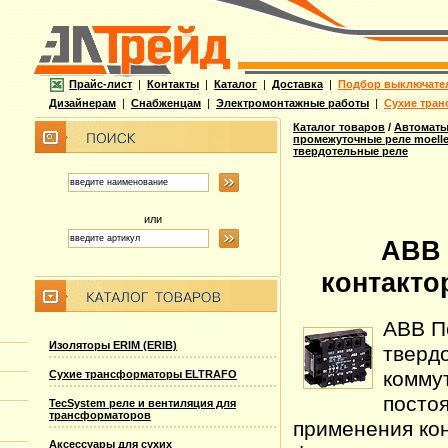
Прайс-лист
|
Контакты
|
Каталог
|
Доставка
|
Подбор выключате
Дизайнерам
|
Снабженцам
|
Электромонтажные работы
|
Сухие тран
Каталог товаров
/
Автоматы
промежуточные реле moelle
твердотельные реле
или
ABB
контакто
ABB П
Изоляторы ERIM (ERIB)
тверд
комму
Сухие трансформаторы ELTRAFO
посто
TecSystem реле и вентиляция для
трансформаторов
применения кон
Аксессуары для сухих