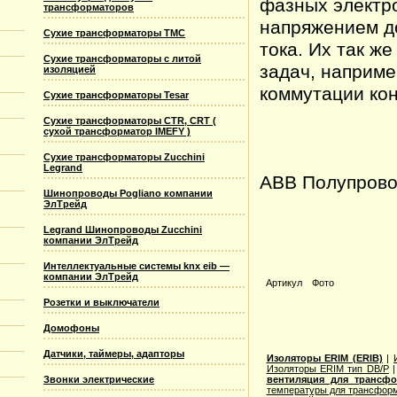
фазных электр
трансформаторов
напряжением до
Сухие трансформаторы TMC
тока. Их так ж
Сухие трансформаторы с литой
задач, наприм
изоляцией
коммутации ко
Сухие трансформаторы Tesar
Сухие трансформаторы CTR, CRT (
сухой трансформатор IMEFY )
Сухие трансформаторы Zucchini
Legrand
ABB Полупрово
Шинопроводы Pogliano компании
ЭлТрейд
Legrand Шинопроводы Zucchini
компании ЭлТрейд
Интеллектуальные системы knx eib —
компании ЭлТрейд
Артикул
Фото
Розетки и выключатели
Домофоны
Датчики, таймеры, адапторы
Изоляторы ERIM (ERIB)
|
Изоляторы ERIM тип DB/P
вентиляция для трансф
Звонки электрические
температуры для трансформ