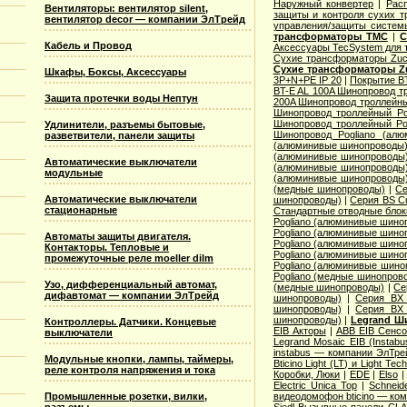
Наружный конвертер
|
Рас
Вентиляторы: вентилятор silent,
защиты и контроля сухих т
вентилятор decor — компании ЭлТрейд
управления/защиты систем
трансформаторы TMC
|
С
Кабель и Провод
Аксессуары TecSystem для
Сухие трансформаторы Zucc
Сухие трансформаторы Zu
Шкафы, Боксы, Аксессуары
3P+N+PE IP 20
|
Покрытие BT
BT-E AL 100A Шинопровод тр
Защита протечки воды Нептун
200A Шинопровод троллейны
Шинопровод троллейный Po
Шинопровод троллейный Po
Удлинители, разъемы бытовые,
Шинопровод Pogliano (ал
разветвители, панели защиты
(алюминивые шинопроводы
(алюминивые шинопроводы
Автоматические выключатели
(алюминивые шинопроводы
модульные
(алюминивые шинопроводы
(медные шинопроводы)
|
Се
Автоматические выключатели
шинопроводы)
|
Серия ВS C
стационарные
Стандартные отводные блок
Pogliano (алюминивые шино
Pogliano (алюминивые шино
Автоматы защиты двигателя.
Pogliano (алюминивые шино
Контакторы. Тепловые и
Pogliano (алюминивые шино
промежуточные реле moeller dilm
Pogliano (алюминивые шино
Pogliano (медные шинопров
Узо, дифференциальный автомат,
(медные шинопроводы)
|
Се
дифавтомат — компании ЭлТрейд
шинопроводы)
|
Серия ВХ 
шинопроводы)
|
Серия ВХ 
шинопроводы)
|
Legrand Ш
Контроллеры. Датчики. Концевые
EIB Акторы
|
ABB EIB Сенс
выключатели
Legrand Mosaic ЕIB (Instabu
instabus — компании ЭлТре
Модульные кнопки, лампы, таймеры,
Bticino Light (LT) и Light Tec
реле контроля напряжения и тока
Коробки, Люки
|
EDE
|
Elso
Electric Unica Top
|
Schneid
видеодомофон bticino — ко
Промышленные розетки, вилки,
Siedl Вызывные панели CL