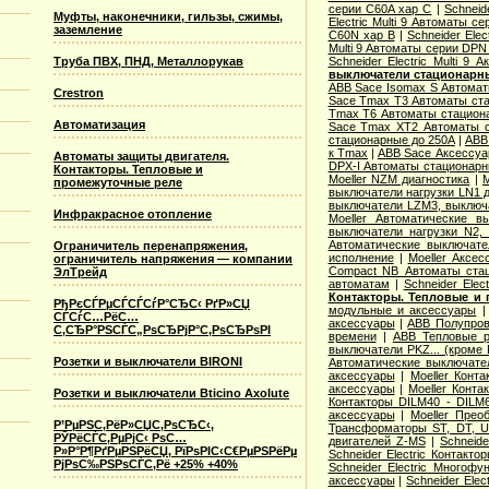
серии C60A хар C
|
Schneid
Муфты, наконечники, гильзы, сжимы,
Electric Multi 9 Автоматы с
заземление
C60N хар B
|
Schneider Elec
Multi 9 Автоматы серии DPN
Schneider Electric Multi 9
Труба ПВХ, ПНД, Металлорукав
выключатели стационарн
ABB Sace Isomax S Автома
Crestron
Sace Tmax T3 Автоматы ст
Tmax T6 Автоматы стацион
Автоматизация
Sace Tmax XT2 Автоматы с
стационарные до 250А
|
ABB
к Tmax
|
ABB Sace Аксессуа
Автоматы защиты двигателя.
DPX-I Автоматы стационар
Контакторы. Тепловые и
Moeller NZM диагностика
|
M
промежуточные реле
выключатели нагрузки LN1 
выключатели LZM3, выключа
Инфракрасное отопление
Moeller Автоматические 
выключатели нагрузки N2,
Автоматические выключате
Ограничитель перенапряжения,
исполнение
|
Moeller Аксе
ограничитель напряжения — компании
Compact NB Автоматы ста
ЭлТрейд
автоматам
|
Schneider Ele
Контакторы. Тепловые и 
РђРєСЃРµСЃСЃСѓР°СЂС‹ РґР»СЏ
модульные и аксессуары
СЃСѓС…РёС…
аксессуары
|
ABB Полупров
С‚СЂР°РЅСЃС„РѕСЂРјР°С‚РѕСЂРѕРІ
времени
|
ABB Тепловые р
выключатели PKZ... (кроме 
Розетки и выключатели BIRONI
Автоматические выключат
аксессуары
|
Moeller Конт
аксессуары
|
Moeller Конт
Розетки и выключатели Bticino Axolute
Контакторы DILM40 - DILM
аксессуары
|
Moeller Прео
Р’РµРЅС‚РёР»СЏС‚РѕСЂС‹,
Трансформаторы ST, DT, U
РЎРёСЃС‚РµРјС‹ РѕС…
двигателей Z-MS
|
Schneid
Р»Р°Р¶РґРµРЅРёСЏ, РїРѕРІС‹С€РµРЅРёРµ
Schneider Electric Контак
РјРѕС‰РЅРѕСЃС‚Рё +25% +40%
Schneider Electric Многоф
аксессуары
|
Schneider Elec