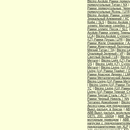
Bticino Axolute Рамки прям
прямоугольные Титан / NX
Рамки прямоугольные Черн
прямоугольные Ясень / LFR
Bticino Axolute Рамки элл
Зеркальный Алюминий / XC
Кофе / SLS
|
Bticino Axolut
эллипс Матовое серебро / 
Рамки эллипс Песок / SLC
Axolute Рамки эллипс Темны
LCA
|
Bticino Axolute Суппор
(LT) Рамки Груша / LPR
|
Bti
Рамки Желе Оранжевое / A
Рамки Жемчужный Лазурный
Мягкий Титан / TA
|
Bticino 
Опаловый Зеленый / VP
|
Bt
Светлый белый / LB
|
Bticin
Металл
|
Bticino Light (LT) 
OS
|
Bticino Light (LT) Суп
Металл
|
Bticino Living (LV
Living (LV) Рамки Графит / 
Рамки Красное Дерево / L
Рамки Металлический Амара
Bticino Living (LV) Рамки Ме
|
Bticino Living (LV) Рамки 
TC
|
Bticino Living (LV) Ра
Living (LV) Рамки Темная С
Рамки Тертая Сталь / ACS
|
Рамки Черный Никель / NN
Terraneo Домофония
|
Btici
Аксессуары для предохрани
Выкл.-разъед. в боксах
|
AB
ABB Выкл.-разъед. модульны
OETL 200...1600A
|
ABB Вык
моторным приводом
|
ABB 
нагрузки с предохранителя
предохранителями тип XLP
для предохранителей
|
ETI