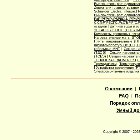
Выключатель-разъединитель
Держатели плавких вставок
Schneider Electric Interpac
Выключатель-разъединител
Р»Р°Р¶РґРµРЅРёСЏ, РїРѕ
С‚СЂР°РЅСЃС„РѕСЂРјР°С‚
осадков
|
Датчики воды и о
УСТАНОВОЧНЫЕ (ПОЛУФА
Комплекты крепежных элем
Нагревательные маты STO
Плиты нагревательные (НП
низкотемпературные (НО, Н
кабельные МНТ
|
Секции н
(ТДОЭ)
|
Секции нагреват
(ТСБЭ)
|
Секции нагревате
ТЕПЛОСКАТ (КОМПЛЕКТ)
Термодатчики
|
Терморегуля
|
Устройства соединения (
Электромонтажные изделия
О компании
|
FAQ
|
П
Порядок опл
Умный до
Copyright © 2007 - 20