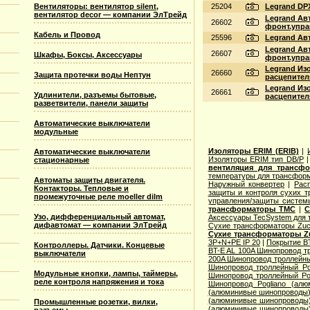
25204
Legrand DP
Вентиляторы: вентилятор silent,
вентилятор decor — компании ЭлТрейд
Legrand Авт
26602
фронт.упр
Кабель и Провод
25596
Legrand Авт
Legrand Авт
26607
Шкафы, Боксы, Аксессуары
фронт.упр
Legrand Изо
26660
Защита протечки воды Нептун
расцепител
Legrand Изо
26661
Удлинители, разъемы бытовые,
расцепител
разветвители, панели защиты
Автоматические выключатели
модульные
Изоляторы ERIM (ERIB)
|
Автоматические выключатели
Изоляторы ERIM тип DB/P
стационарные
вентиляция для трансф
температуры для трансформ
Автоматы защиты двигателя.
Наружный конвертер
|
Рас
Контакторы. Тепловые и
защиты и контроля сухих т
промежуточные реле moeller dilm
управления/защиты систем
трансформаторы TMC
|
С
Узо, дифференциальный автомат,
Аксессуары TecSystem для
дифавтомат — компании ЭлТрейд
Сухие трансформаторы Zucc
Сухие трансформаторы Zu
3P+N+PE IP 20
|
Покрытие BT
Контроллеры. Датчики. Концевые
BT-E AL 100A Шинопровод тр
выключатели
200A Шинопровод троллейны
Шинопровод троллейный Po
Модульные кнопки, лампы, таймеры,
Шинопровод троллейный Po
реле контроля напряжения и тока
Шинопровод Pogliano (ал
(алюминивые шинопроводы
(алюминивые шинопроводы
Промышленные розетки, вилки,
(алюминивые шинопроводы