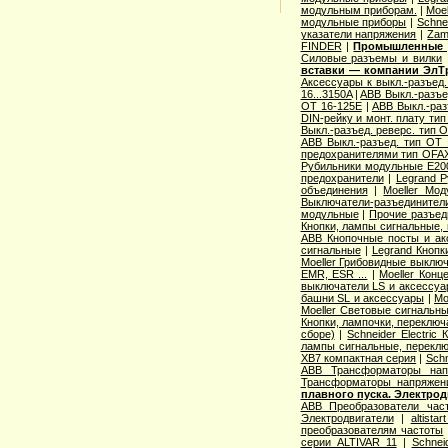
модульным приборам.
|
Moe
модульные приборы
|
Schne
указатели напряжения
|
Zam
FINDER
|
Промышленные р
Cиловые разъемы и вилки
вставки — компании ЭлТ
Аксессуары к выкл.-разъед.
16...3150A
|
ABB Выкл.-разъе
OT 16-125E
|
ABB Выкл.-раз
DIN-рейку и монт. плату ти
Выкл.-разъед. реверс. тип 
ABB Выкл.-разъед. тип OT 2
предохранителями тип OFA
Рубильники модульные E200
предохранители
|
Legrand 
объединения
|
Moeller Мо
Выключатели-разъединители
модульные
|
Прочие разъед
Кнопки, лампы сигнальные, 
ABB Кнопочные посты и ак
сигнальные
|
Legrand Кнопк
Moeller Грибовидные выклю
EMR, ESR ...
|
Moeller Конц
выключатели LS и аксессу
башни SL и аксессуары
|
Mo
Moeller Световые сигнальн
Кнопки, лампочки, переключ
сборе)
|
Schneider Electri
лампы сигнальные, переклю
XB7 компактная серия
|
Schn
ABB Трансформаторы нап
Трансформаторы напряжен
плавного пуска. Электро
ABB Преобразователи час
Электродвигатели
|
altista
преобразователям частоты
серии ALTIVAR 11
|
Schnei