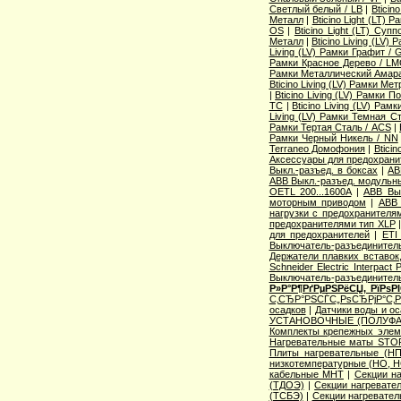
Светлый белый / LB
|
Bticin
Металл
|
Bticino Light (LT) 
OS
|
Bticino Light (LT) Суп
Металл
|
Bticino Living (LV
Living (LV) Рамки Графит / 
Рамки Красное Дерево / L
Рамки Металлический Амара
Bticino Living (LV) Рамки Ме
|
Bticino Living (LV) Рамки 
TC
|
Bticino Living (LV) Ра
Living (LV) Рамки Темная С
Рамки Тертая Сталь / ACS
|
Рамки Черный Никель / NN
Terraneo Домофония
|
Btici
Аксессуары для предохрани
Выкл.-разъед. в боксах
|
AB
ABB Выкл.-разъед. модульны
OETL 200...1600A
|
ABB Вык
моторным приводом
|
ABB 
нагрузки с предохранителя
предохранителями тип XLP
для предохранителей
|
ETI
Выключатель-разъединитель
Держатели плавких вставок
Schneider Electric Interpac
Выключатель-разъединител
Р»Р°Р¶РґРµРЅРёСЏ, РїРѕ
С‚СЂР°РЅСЃС„РѕСЂРјР°С‚
осадков
|
Датчики воды и о
УСТАНОВОЧНЫЕ (ПОЛУФА
Комплекты крепежных элем
Нагревательные маты STO
Плиты нагревательные (НП
низкотемпературные (НО, Н
кабельные МНТ
|
Секции н
(ТДОЭ)
|
Секции нагреват
(ТСБЭ)
|
Секции нагревате