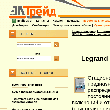
Прайс-лист
|
Контакты
|
Каталог
|
Доставка
|
Подбор выключате
Дизайнерам
|
Снабженцам
|
Электромонтажные работы
|
Сухие тран
Каталог товаров
/
Автомати
DPX-I Автоматы стационар
или
Legrand
Стацион
предназ
Изоляторы ERIM (ERIB)
распреде
Сухие трансформаторы ELTRAFO
постоянн
TecSystem реле и вентиляция для
включений и от
трансформаторов
(присоединений
Аксессуары для сухих