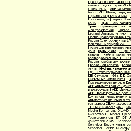
Преобразователи частоты с
плавного пуска серия Altist
клеммникам
|
ABB Клеммник
блоки
|
ABB Шины, рапредел
Legrand Viking Клеммники
|
Кросс-модули
|
Legrand Шин
рейки
|
ЩЭК Знаки электро
Трансформаторы тока
|
A
Электросчётчики
|
Legrand
Legrand Электросчётчики
|
Electric Трансформаторы то
Россия Электросчетчики 1Ф
меркурий: меркурий 230 —
Низковольтные комплектные
дачи
|
Щиты учета
|
Ящики 
каналы
|
кабель канал l
распределительные IP 54-6
Россия Коробки монтажные
|
Кабельная оплетка
|
Кабел
жгуты
|
Муфты, наконечник
|
ДКС Труба гофрированная 
EIB Сенсоры
|
Gira EIB С
Системные компоненты
|
Программируемые реле Easy
ABB Автоматы защиты двига
и аксессуары
|
ABB Миникон
ABB Промежуточные реле 
Контакторы модульные и а
Автоматические выключат
контакторы DILA и аксессуа
- DILM38 и аксессуары
|
Mo
Moeller Контакторы DILM40 
аксессуары
|
Moeller Прео
Трансформаторы ST, DT, U
двигателей Z-MS
|
Schneid
Schneider Electric Контак
Schneider Electric Многоф