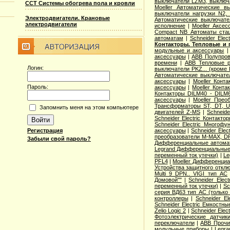
выключатели LZM3, выключа
ССТ Системы обогрева пола и кровли
Moeller Автоматические 
выключатели нагрузки N2,
Электродвигатели. Крановые
Автоматические выключате
электродвигатели
исполнение
|
Moeller Аксе
Compact NB Автоматы ста
автоматам
|
Schneider Ele
Контакторы. Тепловые и 
модульные и аксессуары
аксессуары
|
ABB Полупров
времени
|
ABB Тепловые р
Логин:
выключатели PKZ... (кроме 
Автоматические выключат
аксессуары
|
Moeller Конт
Пароль:
аксессуары
|
Moeller Конт
Контакторы DILM40 - DILM
аксессуары
|
Moeller Прео
Трансформаторы ST, DT, U
Запомнить меня на этом компьютере
двигателей Z-MS
|
Schneid
Schneider Electric Контак
Schneider Electric Многоф
аксессуары
|
Schneider Elec
Регистрация
преобразователи M-MAX, D
Забыли свой пароль?
Дифференциальные автома
Legrand Дифференциальные
переменный ток утечки)
|
Le
PFL4
|
Moeller Дифференциа
Устройства защитного откл
Multi 9 DPN.. VIGI тип AС
Домовой""
|
Schneider Elec
переменный ток утечки)
|
Sc
серия ВД63 тип АС (только
контроллеры
|
Schneider E
Schneider Electric Емкостны
Zelio Logic 2
|
Schneider Ele
Фотоэлектрические датчик
переключатели
|
ABB Прочи
модульные приборы
|
Legra