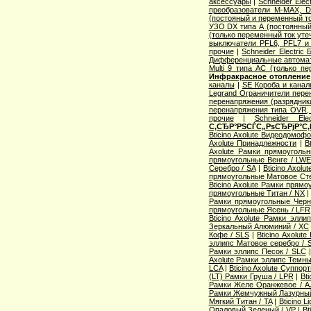
аксессуары
|
Schneider Elec
преобразователи M-MAX, D
(постояный и переменный то
УЗО DX типа А (постоянный
(только переменный ток уте
выключатели PFL6, PFL7 и
прочие
|
Schneider Electric
Дифференциальные автома
Multi 9 типа АС (только п
Инфракрасное отопление
каналы
|
SE Короба и кана
Legrand Ограничители пере
перенапряжения (разрядник
перенапряжения типа OVR
прочие
|
Schneider Ele
С‚СЂР°РЅСЃС„РѕСЂРјР°С‚
Bticino Axolute Видеодомоф
Axolute Принадлежности
|
B
Axolute Рамки прямоугол
прямоугольные Венге / LW
Серебро / SA
|
Bticino Axol
прямоугольные Матовое Сте
Bticino Axolute Рамки прям
прямоугольные Титан / NX
Рамки прямоугольные Черн
прямоугольные Ясень / LFR
Bticino Axolute Рамки элл
Зеркальный Алюминий / XC
Кофе / SLS
|
Bticino Axolut
эллипс Матовое серебро / 
Рамки эллипс Песок / SLC
Axolute Рамки эллипс Темны
LCA
|
Bticino Axolute Суппор
(LT) Рамки Груша / LPR
|
Bti
Рамки Желе Оранжевое / A
Рамки Жемчужный Лазурный
Мягкий Титан / TA
|
Bticino 
Опаловый Зеленый / VP
|
Bt