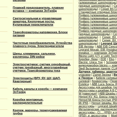
разъемы
(алюминивые шинопроводы
(медные шинопроводы)
|
Се
Плавкий предохранитель, плавкие
шинопроводы)
|
Серия ВS C
вставки — компании ЭлТрейд
Стандартные отводные блок
Pogliano (алюминивые шино
Pogliano (алюминивые шино
Светосигнальная и управляющая
Pogliano (алюминивые шино
арматура. Кнопочные посты.
Pogliano (алюминивые шино
Кулачковые переключатели
Pogliano (алюминивые шино
Pogliano (медные шинопров
Трансформаторы напряжения. Блоки
(медные шинопроводы)
|
Се
питания
шинопроводы)
|
Серия ВХ 
шинопроводы)
|
Серия ВХ 
Частотные преобразователи. Устройства
шинопроводы)
|
Legrand Ш
плавного пуска. Электродвигатели
EIB Акторы
|
ABB EIB Сенс
Legrand Mosaic ЕIB (Instabu
instabus — компании ЭлТре
Шины, клеммники, сальники,
Bticino Light (LT) и Light Tec
изоляторы, DIN-рейки
Коробки, Люки
|
EDE
|
Elso
Electric Unica Top
|
Schneid
Электросчетчики: счетчик однофазный,
видеодомофон bticino — ко
счетчик трехфазный, многотарифные
Siedl Вызывные панели CL
счетчики. Трансформаторы тока
Датчики, таймеры, адапт
упаковке
|
Zamel Звонки
|
Ве
и Провод
|
Кабели силовы
Электрощиты (ВРУ, ЯУ, ЩУ, ЩАП,
силовой
|
Конвекторы
|
Пров
Квартирные)
Estetica
|
ABB Luca Боксы I
Аксессуары для шкафов (про
Кабель каналы и короба — компании
Аксессуары к шкафам A,B,C,
ЭлТрейд
W (навесные)
|
ABB Шкафы т
Hensel KV, KG Боксы пласт
Коробки монтажные,
Hensel Mi Боксы пустые IP6
распределительные
Mi IP65
|
Hensel Шкафы Modi
аксессуары
|
Legrand Шкафы
Металлические распределит
Крепеж, маркеры, термоусаживаемая
аксессуары - CI… (IP65) и 
трубка
(IP55) и аксессуары
|
Moe