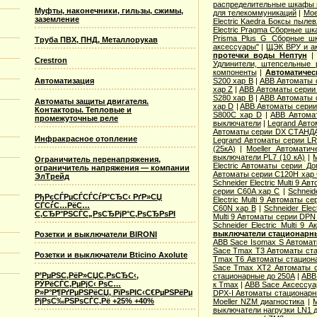
распределительные шкафы 
Муфты, наконечники, гильзы, сжимы,
для телекоммуникаций
|
Moe
заземление
Electric Kaedra Боксы пыле
Electric Pragma Сборные ш
Prisma Plus G Сборные ш
Труба ПВХ, ПНД, Металлорукав
аксессуары"
|
ЩЭК ВРУ и а
протечки воды Нептун
Crestron
Удлинители, штепсельные 
компоненты
|
Автоматичес
S200 хар B
|
ABB Автоматы 
Автоматизация
хар Z
|
ABB Автоматы серии
S280 хар B
|
ABB Автоматы 
Автоматы защиты двигателя.
хар D
|
ABB Автоматы серии
Контакторы. Тепловые и
S800C хар D
|
ABB Автома
промежуточные реле
выключатели
|
Legrand Авто
Автоматы серии DX СТАНДА
Инфракрасное отопление
Legrand Автоматы серии LR
(25кА)
|
Moeller Автоматич
выключатели PL7 (10 кА)
|
M
Ограничитель перенапряжения,
Electric Aвтоматы серии Д
ограничитель напряжения — компании
Автоматы серии C120H хар
ЭлТрейд
Schneider Electric Multi 9 А
серии C60A хар C
|
Schneid
РђРєСЃРµСЃСЃСѓР°СЂС‹ РґР»СЏ
Electric Multi 9 Автоматы с
СЃСѓС…РёС…
C60N хар B
|
Schneider Elec
С‚СЂР°РЅСЃС„РѕСЂРјР°С‚РѕСЂРѕРІ
Multi 9 Автоматы серии DPN
Schneider Electric Multi 9
выключатели стационарн
Розетки и выключатели BIRONI
ABB Sace Isomax S Автома
Sace Tmax T3 Автоматы ст
Розетки и выключатели Bticino Axolute
Tmax T6 Автоматы стацион
Sace Tmax XT2 Автоматы с
Р’РµРЅС‚РёР»СЏС‚РѕСЂС‹,
стационарные до 250А
|
ABB
РЎРёСЃС‚РµРјС‹ РѕС…
к Tmax
|
ABB Sace Аксессуа
Р»Р°Р¶РґРµРЅРёСЏ, РїРѕРІС‹С€РµРЅРёРµ
DPX-I Автоматы стационар
РјРѕС‰РЅРѕСЃС‚Рё +25% +40%
Moeller NZM диагностика
|
M
выключатели нагрузки LN1 