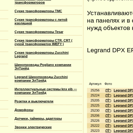
трансформаторов
Сухие трансформаторы TMC
Устанавливают
на панелях и в
Сухие трансформаторы с литой
изоляцией
нужд объектов 
Сухие трансформаторы Tesar
Сухие трансформаторы CTR, CRT (
сухой трансформатор IMEFY )
Legrand DPX E
Сухие трансформаторы Zucchini
Legrand
Шинопроводы Pogliano компании
ЭлТрейд
Legrand Шинопроводы Zucchini
компании ЭлТрейд
Артикул
Фото
Интеллектуальные системы knx eib —
25256
Legrand DPX
компании ЭлТрейд
25224
Legrand DP
25205
Legrand DP
Розетки и выключатели
25225
Legrand DP
Домофоны
25230
Legrand DP
25206
Legrand DP
Датчики, таймеры, адапторы
25226
Legrand DP
25222
Legrand DP
Звонки электрические
25223
Legrand DP