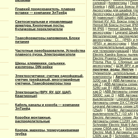
разъемы
силовой
|
Конвекторы
|
Пров
Estetica
|
ABB Luca Боксы I
Плавкий предохранитель, плавкие
Аксессуары для шкафов (про
вставки — компании ЭлТрейд
Аксессуары к шкафам A,B,C,
W (навесные)
|
ABB Шкафы т
Hensel KV, KG Боксы пласт
Светосигнальная и управляющая
Hensel Mi Боксы пустые IP6
арматура. Кнопочные посты.
Mi IP65
|
Hensel Шкафы Modi
Кулачковые переключатели
аксессуары
|
Legrand Шкафы
Металлические распределит
Трансформаторы напряжения. Блоки
аксессуары - CI… (IP65) и 
питания
(IP55) и аксессуары
|
Moe
распределительные шкафы 
Частотные преобразователи. Устройства
для телекоммуникаций
|
Moe
плавного пуска. Электродвигатели
Electric Kaedra Боксы пыле
Electric Pragma Сборные ш
Prisma Plus G Сборные ш
Шины, клеммники, сальники,
аксессуары"
|
ЩЭК ВРУ и а
изоляторы, DIN-рейки
протечки воды Нептун
Удлинители, штепсельные 
Электросчетчики: счетчик однофазный,
компоненты
|
Автоматичес
счетчик трехфазный, многотарифные
S200 хар B
|
ABB Автоматы 
счетчики. Трансформаторы тока
хар Z
|
ABB Автоматы серии
S280 хар B
|
ABB Автоматы 
хар D
|
ABB Автоматы серии
Электрощиты (ВРУ, ЯУ, ЩУ, ЩАП,
S800C хар D
|
ABB Автома
Квартирные)
выключатели
|
Legrand Авто
Автоматы серии DX СТАНДА
Кабель каналы и короба — компании
Legrand Автоматы серии LR
ЭлТрейд
(25кА)
|
Moeller Автоматич
выключатели PL7 (10 кА)
|
M
Коробки монтажные,
Electric Aвтоматы серии Д
распределительные
Автоматы серии C120H хар
Schneider Electric Multi 9 А
серии C60A хар C
|
Schneid
Крепеж, маркеры, термоусаживаемая
Electric Multi 9 Автоматы с
трубка
C60N хар B
|
Schneider Elec