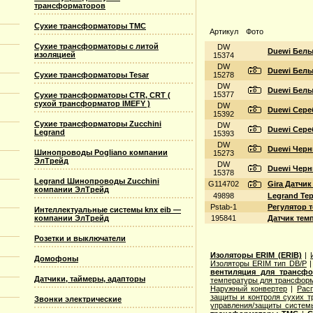
трансформаторов
Сухие трансформаторы TMC
Артикул
Фото
Сухие трансформаторы с литой
DW
Duewi Белый
изоляцией
15374
DW
Duewi Белый
Сухие трансформаторы Tesar
15278
DW
Duewi Белый
15377
Сухие трансформаторы CTR, CRT (
сухой трансформатор IMEFY )
DW
Duewi Сереб
15392
Сухие трансформаторы Zucchini
DW
Duewi Сереб
Legrand
15393
DW
Duewi Черны
Шинопроводы Pogliano компании
15273
ЭлТрейд
DW
Duewi Черны
15378
Legrand Шинопроводы Zucchini
G114702
Gira Датчи
компании ЭлТрейд
49898
Legrand Те
Pstab-1
Регулятор 
Интеллектуальные системы knx eib —
компании ЭлТрейд
195841
Датчик темп
Розетки и выключатели
Изоляторы ERIM (ERIB)
|
Домофоны
Изоляторы ERIM тип DB/P
вентиляция для трансф
Датчики, таймеры, адапторы
температуры для трансформ
Наружный конвертер
|
Рас
защиты и контроля сухих т
Звонки электрические
управления/защиты систем