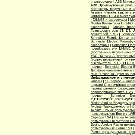
и аксессуары
|
ABB Миникон
ABB Промежуточные реле 
Контакторы модульные и а
Автоматические выключат
контакторы DILA и аксессуа
- DILM38 и аксессуары
|
Mo
Moeller Контакторы DILM40 
аксессуары
|
Moeller Прео
Трансформаторы ST, DT, U
двигателей Z-MS
|
Schneid
Schneider Electric Контак
Schneider Electric Многоф
аксессуары
|
Schneider Elec
преобразователи M-MAX, D
(постояный и переменный то
УЗО DX типа А (постоянный
(только переменный ток уте
выключатели PFL6, PFL7 и
прочие
|
Schneider Electric
Дифференциальные автома
Multi 9 типа АС (только п
Инфракрасное отопление
каналы
|
SE Короба и кана
Legrand Ограничители пере
перенапряжения (разрядник
перенапряжения типа OVR
прочие
|
Schneider Ele
С‚СЂР°РЅСЃС„РѕСЂРјР°С‚
Bticino Axolute Видеодомоф
Axolute Принадлежности
|
B
Axolute Рамки прямоугол
прямоугольные Венге / LW
Серебро / SA
|
Bticino Axol
прямоугольные Матовое Сте
Bticino Axolute Рамки прям
прямоугольные Титан / NX
Рамки прямоугольные Черн