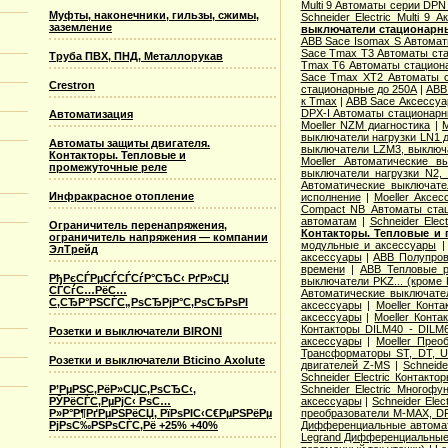
Multi 9 Автоматы серии DPN
Муфты, наконечники, гильзы, сжимы,
Schneider Electric Multi 9
заземление
выключатели стационарн
ABB Sace Isomax S Автома
Sace Tmax T3 Автоматы ст
Труба ПВХ, ПНД, Металлорукав
Tmax T6 Автоматы стацион
Sace Tmax XT2 Автоматы с
Crestron
стационарные до 250А
|
ABB
к Tmax
|
ABB Sace Аксессуа
DPX-I Автоматы стационар
Автоматизация
Moeller NZM диагностика
|
M
выключатели нагрузки LN1 
Автоматы защиты двигателя.
выключатели LZM3, выключа
Контакторы. Тепловые и
Moeller Автоматические 
промежуточные реле
выключатели нагрузки N2,
Автоматические выключате
Инфракрасное отопление
исполнение
|
Moeller Аксе
Compact NB Автоматы ста
автоматам
|
Schneider Ele
Ограничитель перенапряжения,
Контакторы. Тепловые и 
ограничитель напряжения — компании
модульные и аксессуары
ЭлТрейд
аксессуары
|
ABB Полупров
времени
|
ABB Тепловые р
РђРєСЃРµСЃСЃСѓР°СЂС‹ РґР»СЏ
выключатели PKZ... (кроме 
СЃСѓС…РёС…
Автоматические выключат
С‚СЂР°РЅСЃС„РѕСЂРјР°С‚РѕСЂРѕРІ
аксессуары
|
Moeller Конт
аксессуары
|
Moeller Конт
Контакторы DILM40 - DILM
Розетки и выключатели BIRONI
аксессуары
|
Moeller Прео
Трансформаторы ST, DT, U
Розетки и выключатели Bticino Axolute
двигателей Z-MS
|
Schneid
Schneider Electric Контак
Р’РµРЅС‚РёР»СЏС‚РѕСЂС‹,
Schneider Electric Многоф
РЎРёСЃС‚РµРјС‹ РѕС…
аксессуары
|
Schneider Elec
Р»Р°Р¶РґРµРЅРёСЏ, РїРѕРІС‹С€РµРЅРёРµ
преобразователи M-MAX, D
РјРѕС‰РЅРѕСЃС‚Рё +25% +40%
Дифференциальные автома
Legrand Дифференциальные