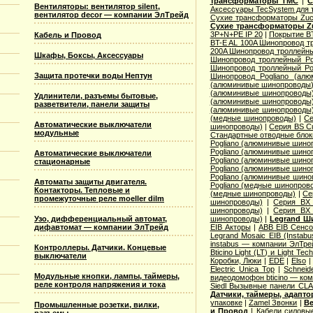
трансформаторы TMC
|
С
Вентиляторы: вентилятор silent,
Аксессуары TecSystem для
вентилятор decor — компании ЭлТрейд
Сухие трансформаторы Zucc
Сухие трансформаторы Zu
3P+N+PE IP 20
|
Покрытие BT
Кабель и Провод
BT-E AL 100A Шинопровод тр
200A Шинопровод троллейны
Шкафы, Боксы, Аксессуары
Шинопровод троллейный Po
Шинопровод троллейный Po
Защита протечки воды Нептун
Шинопровод Pogliano (ал
(алюминивые шинопроводы
(алюминивые шинопроводы
Удлинители, разъемы бытовые,
(алюминивые шинопроводы
разветвители, панели защиты
(алюминивые шинопроводы
(медные шинопроводы)
|
Се
Автоматические выключатели
шинопроводы)
|
Серия ВS C
модульные
Стандартные отводные блок
Pogliano (алюминивые шино
Pogliano (алюминивые шино
Автоматические выключатели
Pogliano (алюминивые шино
стационарные
Pogliano (алюминивые шино
Pogliano (алюминивые шино
Автоматы защиты двигателя.
Pogliano (медные шинопров
Контакторы. Тепловые и
(медные шинопроводы)
|
Се
промежуточные реле moeller dilm
шинопроводы)
|
Серия ВХ 
шинопроводы)
|
Серия ВХ 
Узо, дифференциальный автомат,
шинопроводы)
|
Legrand Ш
дифавтомат — компании ЭлТрейд
EIB Акторы
|
ABB EIB Сенс
Legrand Mosaic ЕIB (Instabu
instabus — компании ЭлТре
Контроллеры. Датчики. Концевые
Bticino Light (LT) и Light Tec
выключатели
Коробки, Люки
|
EDE
|
Elso
Electric Unica Top
|
Schneid
Модульные кнопки, лампы, таймеры,
видеодомофон bticino — ко
реле контроля напряжения и тока
Siedl Вызывные панели CL
Датчики, таймеры, адапт
упаковке
|
Zamel Звонки
|
Ве
Промышленные розетки, вилки,
и Провод
|
Кабели силовы