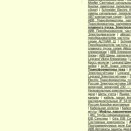
Moeller Световые сигнальн
Кнопки, лампочки, переключ
сборе)
|
Schneider Electri
лампы сигнальные, переклю
XB7 компактная серия
|
Schn
ABB Трансформаторы нап
Трансформаторы напряжен
плавного пуска. Электро
ABB Преобразователи час
Электродвигатели
|
altista
преобразователям частоты
серии ALTIVAR 11
|
Schnei
Преобразователи частоты с
плавного пуска серия Altist
клеммникам
|
ABB Клеммник
блоки
|
ABB Шины, рапредел
Legrand Viking Клеммники
|
Кросс-модули
|
Legrand Шин
рейки
|
ЩЭК Знаки электро
Трансформаторы тока
|
A
Электросчётчики
|
Legrand
Legrand Электросчётчики
|
Electric Трансформаторы то
Россия Электросчетчики 1Ф
меркурий: меркурий 230 —
Низковольтные комплектные
дачи
|
Щиты учета
|
Ящики 
каналы
|
кабель канал l
распределительные IP 54-6
Россия Коробки монтажные
|
Кабельная оплетка
|
Кабел
жгуты
|
Муфты, наконечник
|
ДКС Труба гофрированная 
EIB Сенсоры
|
Gira EIB С
Системные компоненты
|
Программируемые реле Easy
ABB Автоматы защиты двига