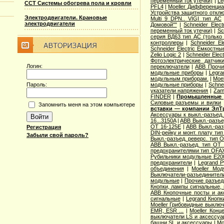
переменный ток утечки)
|
Le
ССТ Системы обогрева пола и кровли
PFL4
|
Moeller Дифференциа
Устройства защитного откл
Электродвигатели. Крановые
Multi 9 DPN.. VIGI тип AС
электродвигатели
Домовой""
|
Schneider Elec
переменный ток утечки)
|
Sc
серия ВД63 тип АС (только
контроллеры
|
Schneider E
Schneider Electric Емкостны
Zelio Logic 2
|
Schneider Ele
Фотоэлектрические датчик
Логин:
переключатели
|
ABB Прочи
модульные приборы
|
Legra
модульным приборам.
|
Moe
Пароль:
модульные приборы
|
Schne
указатели напряжения
|
Zam
FINDER
|
Промышленные р
Cиловые разъемы и вилки
Запомнить меня на этом компьютере
вставки — компании ЭлТ
Аксессуары к выкл.-разъед.
16...3150A
|
ABB Выкл.-разъе
OT 16-125E
|
ABB Выкл.-раз
Регистрация
DIN-рейку и монт. плату ти
Забыли свой пароль?
Выкл.-разъед. реверс. тип 
ABB Выкл.-разъед. тип OT 2
предохранителями тип OFA
Рубильники модульные E200
предохранители
|
Legrand 
объединения
|
Moeller Мо
Выключатели-разъединители
модульные
|
Прочие разъед
Кнопки, лампы сигнальные, 
ABB Кнопочные посты и ак
сигнальные
|
Legrand Кнопк
Moeller Грибовидные выклю
EMR, ESR ...
|
Moeller Конц
выключатели LS и аксессу
башни SL и аксессуары
|
Mo