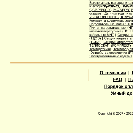
Выключатель-разъединител
Р»Р°Р¶РґРµРЅРёСЏ, РїРѕ
С‚СЂР°РЅСЃС„РѕСЂРјР°С‚
осадков
|
Датчики воды и о
УСТАНОВОЧНЫЕ (ПОЛУФА
Комплекты крепежных элем
Нагревательные маты STO
Плиты нагревательные (НП
низкотемпературные (НО, Н
кабельные МНТ
|
Секции н
(ТДОЭ)
|
Секции нагреват
(ТСБЭ)
|
Секции нагревате
ТЕПЛОСКАТ (КОМПЛЕКТ)
Термодатчики
|
Терморегуля
|
Устройства соединения (
Электромонтажные изделия
О компании
|
FAQ
|
П
Порядок опл
Умный до
Copyright © 2007 - 20