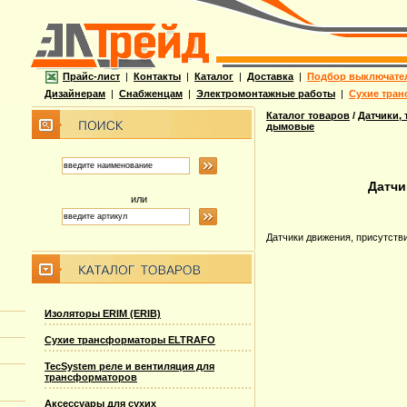
Прайс-лист
|
Контакты
|
Каталог
|
Доставка
|
Подбор выключате
Дизайнерам
|
Снабженцам
|
Электромонтажные работы
|
Сухие тран
Каталог товаров
/
Датчики,
дымовые
Датчи
или
Датчики движения, присутств
Изоляторы ERIM (ERIB)
Сухие трансформаторы ELTRAFO
TecSystem реле и вентиляция для
трансформаторов
Аксессуары для сухих