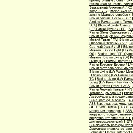
прямоугольные Ясень / LFR
Bticino Axolute Рамки элл
Зеркальный Алюминий / XC
Кофе / SLS
|
Bticino Axolut
эллипс Матовое серебро / 
Рамки эллипс Песок / SLC
Axolute Рамки эллипс Темны
LCA
|
Bticino Axolute Суппор
(LT) Рамки Груша / LPR
|
Bti
Рамки Желе Оранжевое / A
Рамки Жемчужный Лазурный
Мягкий Титан / TA
|
Bticino 
Опаловый Зеленый / VP
|
Bt
Светлый белый / LB
|
Bticin
Металл
|
Bticino Light (LT) 
OS
|
Bticino Light (LT) Суп
Металл
|
Bticino Living (LV
Living (LV) Рамки Графит / 
Рамки Красное Дерево / L
Рамки Металлический Амара
Bticino Living (LV) Рамки Ме
|
Bticino Living (LV) Рамки 
TC
|
Bticino Living (LV) Ра
Living (LV) Рамки Темная С
Рамки Тертая Сталь / ACS
|
Рамки Черный Никель / NN
Terraneo Домофония
|
Btici
Аксессуары для предохрани
Выкл.-разъед. в боксах
|
AB
ABB Выкл.-разъед. модульны
OETL 200...1600A
|
ABB Вык
моторным приводом
|
ABB 
нагрузки с предохранителя
предохранителями тип XLP
для предохранителей
|
ETI
Выключатель-разъединитель
Держатели плавких вставок
Schneider Electric Interpac